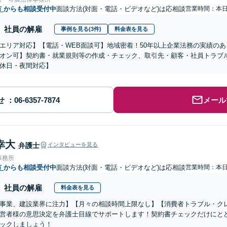
市
からも相談受付中
面談方法(対面・電話・ビデオなど)は応相談
営業時間：本
社員の解雇
事例を見る(3件)
料金表を見る
エリア対応】【電話・WEB面談可】地域密着！50年以上企業法務の実績の
オン可】契約書・就業規則等の作成・チェック、取引先・顧客・社員トラブ
休日・夜間対応】
せ
メール
幸大
弁護士
インタビューを見る
事務所
市
からも相談受付中
面談方法(対面・電話・ビデオなど)は応相談
営業時間：本
社員の解雇
料金表を見る
事業、建設業界に注力】【月々の相談時間上限なし】【消費者トラブル・ク
営者様の意思決定を弁護士目線でサポートします！契約書チェックだけにと
ックしましょう！