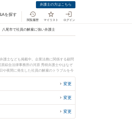
弁護士の方はこちら
&Aを探す
閲覧履歴
マイリスト
ログイン
八尾市で社員の解雇に強い弁護士
つ弁護士なども掲載中。企業法務に関係する顧問
原綜合法律事務所の河原 秀樹弁護士やはなぞ
土日や夜間に発生した社員の解雇のトラブルを今
を法律相談できる八尾市内の弁護士に相談予約し
変更
変更
変更