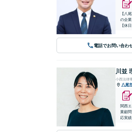
【八尾
の企業
【休日
電話でお問い合わ
川並 
小西法律
八尾
関西エ
業顧問
応実績