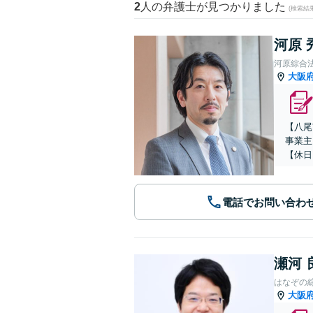
2
人の弁護士が見つかりました
(検索結
河原 
河原綜合
大阪
【八尾
事業主
【休日
電話でお問い合わ
瀬河 
はなぞの
大阪