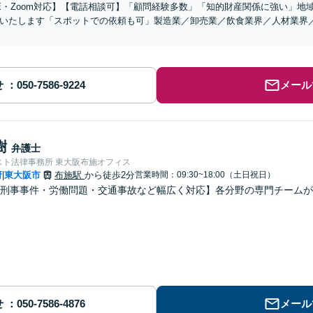
NE・Zoom対応】【電話相談可】「顧問経験多数」「知的財産関係に強い」
いたします「スポットでの依頼も可」製造業／卸売業／飲食業界／人材業界
せ
メール
樹
弁護士
スト法律事務所 東大阪布施オフィス
府
東大阪市
布施駅
から徒歩2分
営業時間：09:30~18:00（土日祝日）
|
・刑事事件・労働問題・交通事故など幅広く対応】各分野の専門チーム
せ
メール