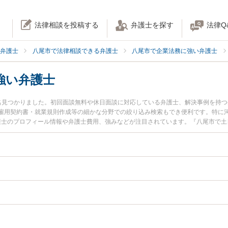
法律相談を投稿する
弁護士を探す
法律Q
弁護士
八尾市で法律相談できる弁護士
八尾市で企業法務に強い弁護士
強い弁護士
名見つかりました。初回面談無料や休日面談に対応している弁護士、解決事例を持
雇用契約書・就業規則作成等の細かな分野での絞り込み検索もでき便利です。特に河
弁護士のプロフィール情報や弁護士費用、強みなどが注目されています。『八尾市で
ラブル解決の実績豊富な近くの弁護士を検索したい』『初回相談無料で社員の解雇
す。