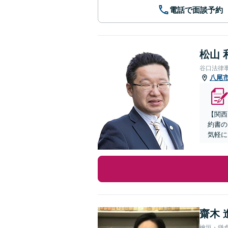
電話で面談予約
松山 
谷口法律
八尾
【関西
約書の
気軽に
齋木 
檜垣・鎌