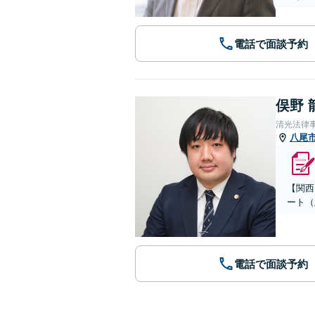
電話で面談予約
俣野 
清光法律
八尾
【関西
ート（
電話で面談予約