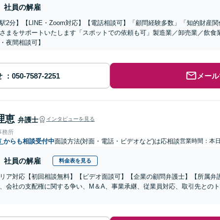
社員の解雇
駅2分】【LINE・Zoom対応】【電話相談可】「顧問経験多数」「知的財産
さまをサポートいたします「スポットでの依頼も可」製造業／卸売業／飲食
・夜間相談可】
せ
メール
理恵
弁護士
インタビューを見る
事務所
市
からも相談受付中
面談方法(対面・電話・ビデオなど)は応相談
営業時間：本
社員の解雇
料金表を見る
リア対応【初回相談無料】【ビデオ面談可】【企業の顧問弁護士】【所属弁
、会社の支配権に関する争い、M＆A、事業承継、従業員対応、取引先との