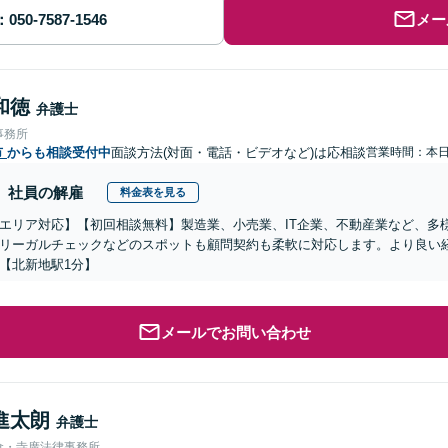
メー
和徳
弁護士
事務所
市
からも相談受付中
面談方法(対面・電話・ビデオなど)は応相談
営業時間：本
社員の解雇
料金表を見る
エリア対応】【初回相談無料】製造業、小売業、IT企業、不動産業など、多
リーガルチェックなどのスポットも顧問契約も柔軟に対応します。より良い
【北新地駅1分】
メールでお問い合わせ
進太朗
弁護士
倉・寺廣法律事務所