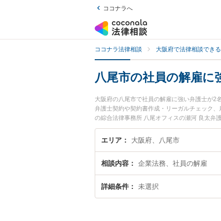
ココナラへ
ココナラ法律相談
大阪府で法律相談できる
八尾市の社員の解雇に
大阪府の八尾市で社員の解雇に強い弁護士が2
弁護士契約や契約書作成・リーガルチェック、
の綜合法律事務所 八尾オフィスの瀬河 良太
すぐに弁護士に相談したい』『社員の解雇のト
たい』などでお困りの相談者さんにおすすめで
エリア
大阪府、八尾市
相談内容
企業法務、社員の解雇
詳細条件
未選択