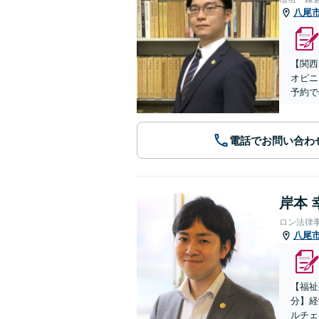
八尾
【関西
オピニ
予約で
電話でお問い合わ
岸本 
ロン法律
八尾
【福祉
分】経
ルチェ