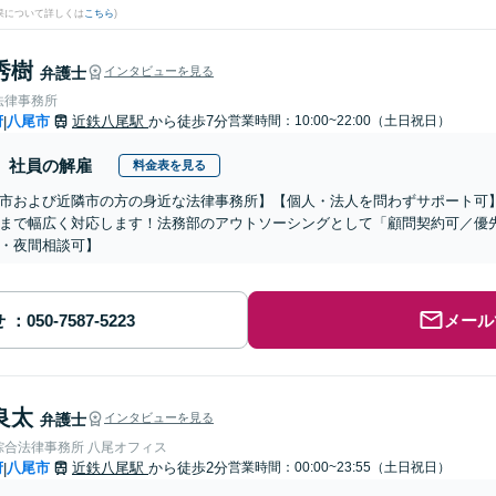
果について詳しくは
こちら
)
秀樹
弁護士
インタビューを見る
法律事務所
府
八尾市
近鉄八尾駅
から徒歩7分
営業時間：10:00~22:00（土日祝日）
|
社員の解雇
料金表を見る
市および近隣市の方の身近な法律事務所】【個人・法人を問わずサポート可
まで幅広く対応します！法務部のアウトソーシングとして「顧問契約可／優
・夜間相談可】
せ
メール
良太
弁護士
インタビューを見る
綜合法律事務所 八尾オフィス
府
八尾市
近鉄八尾駅
から徒歩2分
営業時間：00:00~23:55（土日祝日）
|