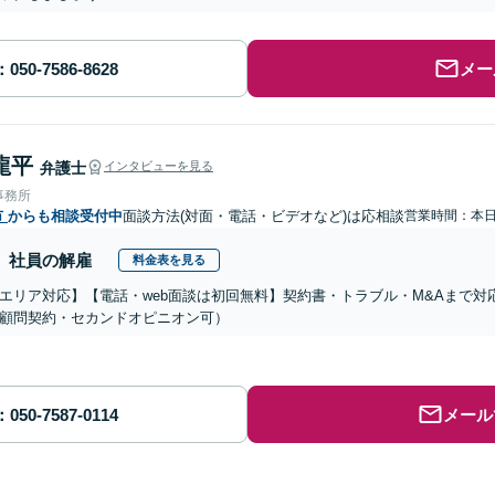
メー
龍平
弁護士
インタビューを見る
事務所
市
からも相談受付中
面談方法(対面・電話・ビデオなど)は応相談
営業時間：本
社員の解雇
料金表を見る
エリア対応】【電話・web面談は初回無料】契約書・トラブル・M&Aまで
顧問契約・セカンドオピニオン可）
メール