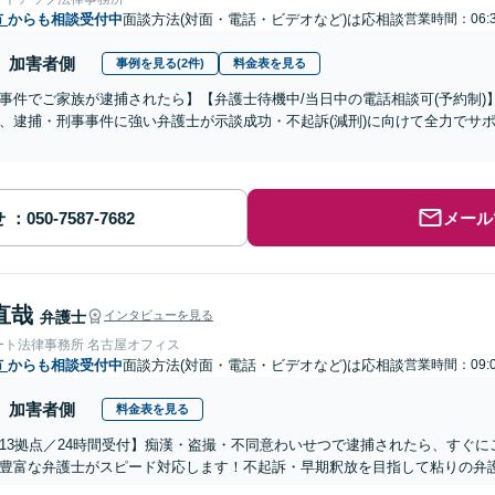
市
からも相談受付中
面談方法(対面・電話・ビデオなど)は応相談
営業時間：06:
加害者側
事例を見る(2件)
料金表を見る
事件でご家族が逮捕されたら】【弁護士待機中/当日中の電話相談可(予約制
、逮捕・刑事事件に強い弁護士が示談成功・不起訴(減刑)に向けて全力でサ
せ
メール
直哉
弁護士
インタビューを見る
ート法律事務所 名古屋オフィス
市
からも相談受付中
面談方法(対面・電話・ビデオなど)は応相談
営業時間：09:
加害者側
料金表を見る
13拠点／24時間受付】痴漢・盗撮・不同意わいせつで逮捕されたら、すぐ
豊富な弁護士がスピード対応します！不起訴・早期釈放を目指して粘りの弁