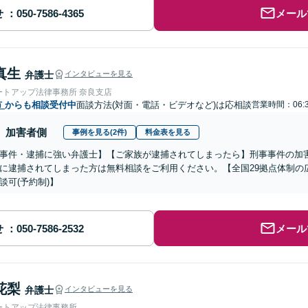
せ
メール
真生
弁護士
インタビューを見る
ートアップ法律事務所 奈良支店
市
からも相談受付中
面談方法(対面・電話・ビデオなど)は応相談
営業時間：06:
加害者側
事例を見る(2件)
料金表を見る
事件・逮捕に強い弁護士】【ご家族が逮捕されてしまったら】刑事事件の加
に逮捕されてしまった方は無料相談をご利用ください。【全国29拠点体制の
談可(予約制)】
せ
メール
花梨
弁護士
インタビューを見る
ートアップ法律事務所