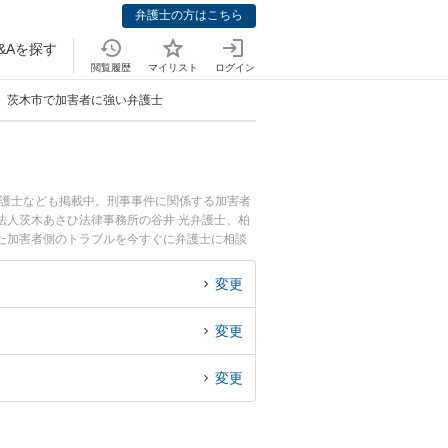
弁護士の方はこちら
&Aを探す
閲覧履歴
マイリスト
ログイン
茨木市で加害者に強い弁護士
弁護士なども掲載中。刑事事件に関係する加害者
法人茨木あさひ法律事務所の谷井 光弁護士、柏
た加害者側のトラブルを今すぐに弁護士に相談
内の弁護士に相談予約したい』などでお困りの相
変更
変更
変更