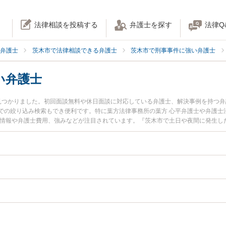
法律相談を投稿する
弁護士を探す
法律Q
弁護士
茨木市で法律相談できる弁護士
茨木市で刑事事件に強い弁護士
い弁護士
見つかりました。初回面談無料や休日面談に対応している弁護士、解決事例を持つ
での絞り込み検索もでき便利です。特に葉方法律事務所の葉方 心平弁護士や弁護士
ル情報や弁護士費用、強みなどが注目されています。『茨木市で土日や夜間に発生し
な近くの弁護士を検索したい』『初回相談無料で加害者側を法律相談できる茨木市