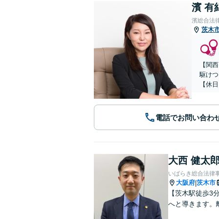
濱 有
濱総合法
茨木
【関西
駆けつ
【休日
電話でお問い合わ
大西 健太
いばらき総合法律
大阪府
茨木市
|
【茨木駅徒歩3
へと導きます。