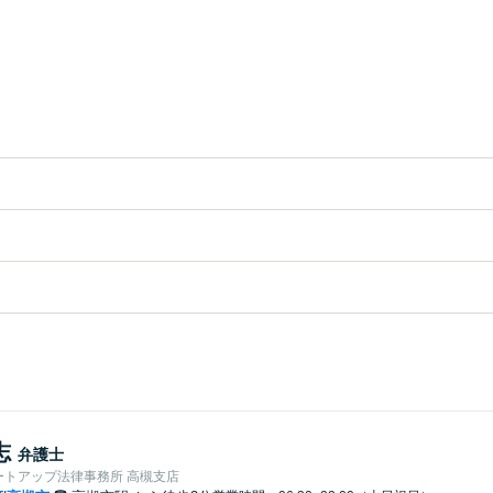
志
弁護士
ートアップ法律事務所 高槻支店