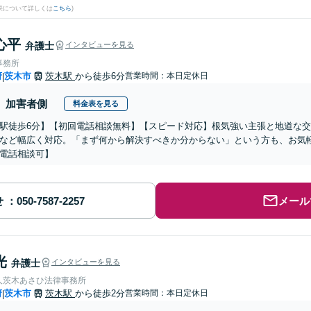
果について詳しくは
こちら
)
心平
弁護士
インタビューを見る
事務所
府
茨木市
茨木駅
から徒歩6分
営業時間：本日定休日
|
加害者側
料金表を見る
駅徒歩6分】【初回電話相談無料】【スピード対応】根気強い主張と地道な
など幅広く対応。「まず何から解決すべきか分からない」という方も、お気軽に
電話相談可】
せ
メール
光
弁護士
インタビューを見る
人茨木あさひ法律事務所
府
茨木市
茨木駅
から徒歩2分
営業時間：本日定休日
|