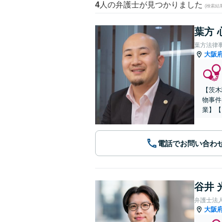
4
人の弁護士が見つかりました
(検索結
葉方 
葉方法律
大阪
【茨木
物事件
業】【
電話でお問い合わ
谷井 
弁護士法
大阪