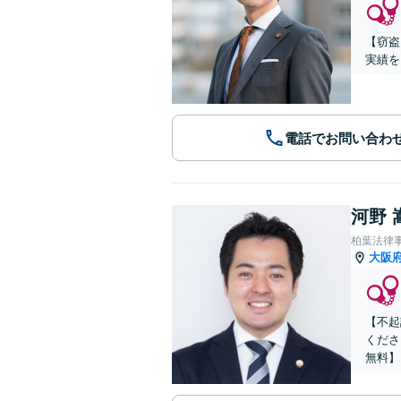
【窃盗
実績を
電話でお問い合わ
河野 
柏葉法律
大阪
【不起
くださ
無料】