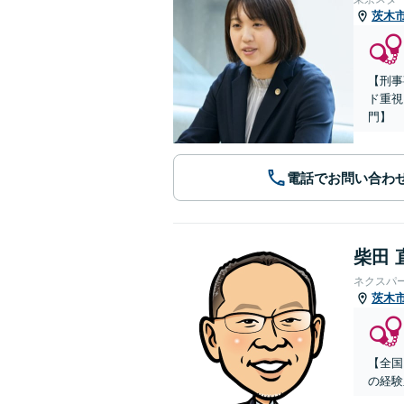
茨木
【刑事
ド重視
門】
電話でお問い合わ
柴田 
ネクスパ
茨木
【全国
の経験