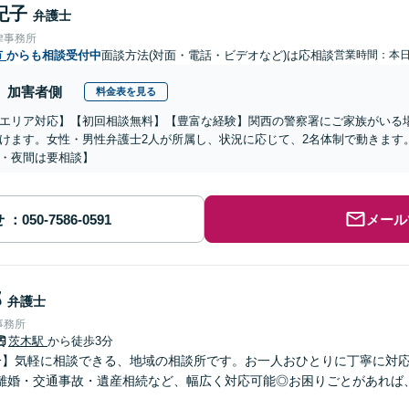
紀子
弁護士
律事務所
市
からも相談受付中
面談方法(対面・電話・ビデオなど)は応相談
営業時間：本
加害者側
料金表を見る
エリア対応】【初回相談無料】【豊富な経験】関西の警察署にご家族がいる
けます。女性・男性弁護士2人が所属し、状況に応じて、2名体制で動きます
・夜間は要相談】
せ
メール
郎
弁護士
事務所
茨木駅
から徒歩3分
分】気軽に相談できる、地域の相談所です。お一人おひとりに丁寧に対
離婚・交通事故・遺産相続など、幅広く対応可能◎お困りごとがあれば