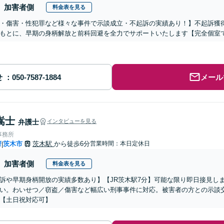
加害者側
料金表を見る
・傷害・性犯罪など様々な事件で示談成立・不起訴の実績あり！】不起訴獲
もとに、早期の身柄解放と前科回避を全力でサポートいたします【完全個室
せ
メール
嵩士
弁護士
インタビューを見る
事務所
府
茨木市
茨木駅
から徒歩6分
営業時間：本日定休日
|
加害者側
料金表を見る
訴や早期身柄開放の実績多数あり】【JR茨木駅7分】可能な限り即日接見し
い。わいせつ／窃盗／傷害など幅広い刑事事件に対応。被害者の方との示談
【土日祝対応可】