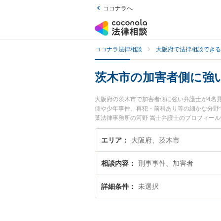
ココナラへ
ココナラ法律相談
大阪府で法律相談できる
茨木市の加害者側に強
大阪府の茨木市で加害者側に強い弁護士が4名
側や少年事件、再犯・前科あり等の細かな分野
葉法律事務所の河野 嵩士弁護士のプロフィー
したい』『加害者側のトラブル解決の実績豊富
談者さんにおすすめです。
エリア
大阪府、茨木市
相談内容
刑事事件、加害者
詳細条件
未選択