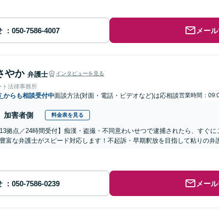
せ
メール
さやか
弁護士
インタビューを見る
ート法律事務所
市
からも相談受付中
面談方法(対面・電話・ビデオなど)は応相談
営業時間：09:
加害者側
料金表を見る
13拠点／24時間受付】痴漢・盗撮・不同意わいせつで逮捕されたら、すぐ
豊富な弁護士がスピード対応します！不起訴・早期釈放を目指して粘りの弁
せ
メール