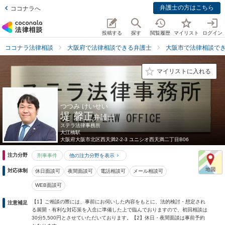
弁護士の方はこちら
ココナラへ
投稿する
探す
閲覧履歴
マイリスト
ログイン
ココナラ法律相談
大阪府で法律相談できる弁護士
大阪市で法律相談で
マイリストに入れる
つつみ けいせい
堤 馨正
弁護士
ステラ法律事務所
大江橋駅
大阪府
大阪市北区西天満2-2-3 ユニシオ西天満二丁目B06
注力分野
刑事事件
他の注力分野を表示
対応体制
休日面談可
夜間面談可
電話相談可
メール相談可
WEB面談可
【1】ご相談の際には、事前にお伺いした内容をもとに、法的検討・想定され
注意補足
る展開・有利な対応策を入念に準備した上で臨んでおりますので、初回相談は
30分5,500円とさせていただいております。【2】休日・夜間面談は事前予約