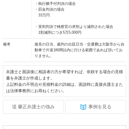
・執行猶予付判決の場合
・罰金判決の場合
33万円
・実刑判決で検察官の求刑より減刑された場合
1割減刑につき5万5,000円
備考
接見の日当、裁判の出廷日当・交通費は大阪市から自
動車で片道1時間以内に行ける範囲であれば頂いてお
りません。
弁護士と面談後に相談者の方が希望すれば、依頼する場合の見積
書を弁護士が作成します。
上記料金の不明点や見積料金の詳細は、面談時に直接弁護士また
は法律事務所にお尋ねください。
堤 馨正弁護士の強み
事例を見る