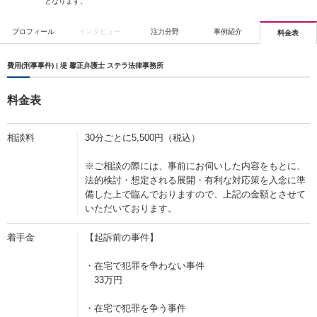
となります。
プロフィール
インタビュー
注力分野
事例紹介
料金表
費用(刑事事件) | 堤 馨正弁護士 ステラ法律事務所
料金表
相談料
30分ごとに5,500円（税込）
※ご相談の際には、事前にお伺いした内容をもとに、
法的検討・想定される展開・有利な対応策を入念に準
備した上で臨んでおりますので、上記の金額とさせて
いただいております。
着手金
【起訴前の事件】
・在宅で犯罪を争わない事件
33万円
・在宅で犯罪を争う事件