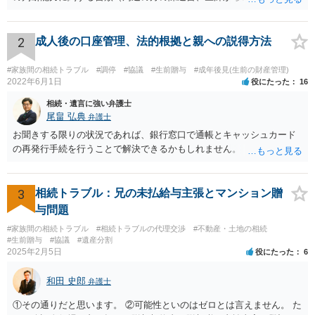
を整え、家裁の鑑定を経る前提で鑑定費用の予納金を用意し、申立て
をしていただければそこから先は進むのではないかと存じます。 ま
た、Aさんの意向を酌みすぎるあまりに後見申立ができない状況にして
2
成人後の口座管理、法的根拠と親への説得方法
いる施設の問題もありますので、当該地域の地域包括支援センターに
ご相談されるのもひとつの方法です。
#家族間の相続トラブル
#調停
#協議
#生前贈与
#成年後見(生前の財産管理)
2022年6月1日
役にたった
16
相続・遺言に強い弁護士
尾畠 弘典
弁護士
お聞きする限りの状況であれば、銀行窓口で通帳とキャッシュカード
の再発行手続を行うことで解決できるかもしれません。
3
相続トラブル：兄の未払給与主張とマンション贈
与問題
#家族間の相続トラブル
#相続トラブルの代理交渉
#不動産・土地の相続
#生前贈与
#協議
#遺産分割
2025年2月5日
役にたった
6
和田 史郎
弁護士
①その通りだと思います。 ②可能性といのはゼロとは言えません。 た