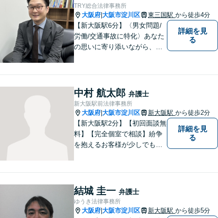
TRY総合法律事務所
大阪府
大阪市淀川区
東三国駅
から徒歩4分
|
【新大阪駅6分】〈男女問題/
詳細を見
労働/交通事故に特化〉あなた
る
の思いに寄り添いながら、明
るい未来を全力でサポートし
ます！ 一人一人の状況や思い
に丁寧に向き合い、将来を見
据えた解決を目指します。
中村 航太郎
弁護士
【メール・電話面談可】【東
新大阪駅前法律事務所
三国駅4分】
大阪府
大阪市淀川区
新大阪駅
から徒歩2分
|
【新大阪駅2分】【初回面談無
詳細を見
料】【完全個室で相談】紛争
る
を抱えるお客様が少しでも早
く安心できるよう、丁寧かつ
迅速な対応を心がけていま
す。 主張をぶつけ合うだけで
なく、事実と法律をもとに根
結城 圭一
弁護士
本的な解決を導くことが弁護
ゆうき法律事務所
士の役割だと考えています。
大阪府
大阪市淀川区
新大阪駅
から徒歩5分
|