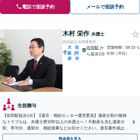
電話で面談予約
メールで面談予約
木村 栄作
弁護士
吹田総合法律事務所
大
吹
吹田駅
か
営業時間：09:15~1
阪
田
|
8:00（平日）
ら徒歩1分
府
市
生前贈与
【吹田駅徒歩1分】【遺言・相続センター運営委員】遺産分割の複雑
なトラブルは、弁護士歴10年以上の弁護士へ！不動産を含む遺産分
割、寄与分、遺留分、相続放棄などお任せください。遺言書作成は自
宅訪問にも対応。【税理士や司法書士とも連携】
料金表を見る