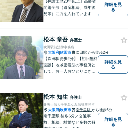
【弁護士歴20年以上】高齢者
詳細を見
問題全般（遺産相続、成年後
る
見等）に力を入れています。
その他、民事事件、家事事件
等を幅広く取り扱っていま
す。（江坂駅徒歩1分）
松本 章吾
弁護士
吹田駅前法律事務所
大阪府
吹田市
吹田駅
から徒歩2分
|
【吹田駅徒歩2分】【初回無料
詳細を見
面談】地域密着型の事務所と
る
して、お一人おひとりにきめ
細やかなリーガルサービスを
ご提供します。離婚・相続・
刑事事件など、幅広いお困り
松本 知生
ごとに対応！まずは無料相談
弁護士
にお越しください。【完全個
弁護士法人千里みなみ法律事務所
室対応】
大阪府
吹田市
南千里駅
から徒歩6分
|
南千里駅 徒歩6分／交通事
詳細を見
故、相続、離婚など多数の解
る