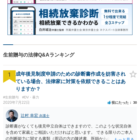
生前贈与の法律Q&Aランキング
1
成年後見制度申請のための診断書作成を妨害され
ている場合、法律家に対策を依頼できることはあ
りますか？
#生前贈与
#DV・暴力
2020年7月22日
役にたった
30
辻村 幸宏
弁護士
診断書がなくても後見申立自体はできますので、このような状況自体
を含めて家裁とご相談いただければと思います。 できる限りのご本人
の判断能力に関する書類（周辺の方の陳述書、医師からの聴取書等）