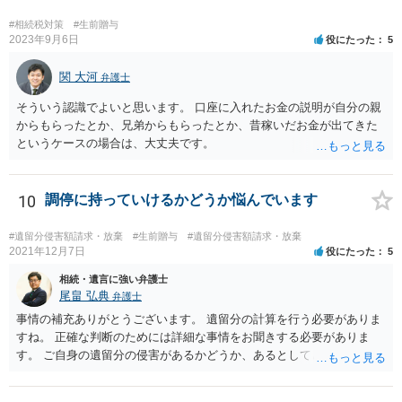
すが、 判断能力があり、復代理を倒れた弁護士の判断で復代理を
選任したのか 即ち、復代理人の選任は有効なのかという問題もあ
#相続税対策
#生前贈与
ると思います。
2023年9月6日
役にたった
5
関 大河
弁護士
そういう認識でよいと思います。 口座に入れたお金の説明が自分の親
からもらったとか、兄弟からもらったとか、昔稼いだお金が出てきた
というケースの場合は、大丈夫です。
10
調停に持っていけるかどうか悩んでいます
#遺留分侵害額請求・放棄
#生前贈与
#遺留分侵害額請求・放棄
2021年12月7日
役にたった
5
相続・遺言に強い弁護士
尾畠 弘典
弁護士
事情の補充ありがとうございます。 遺留分の計算を行う必要がありま
すね。 正確な判断のためには詳細な事情をお聞きする必要がありま
す。 ご自身の遺留分の侵害があるかどうか、あるとしてどの程度の金
額となるかを正確に把握されたいのであれば、一度お近くの弁護士に
相談されるのが良いと思います。