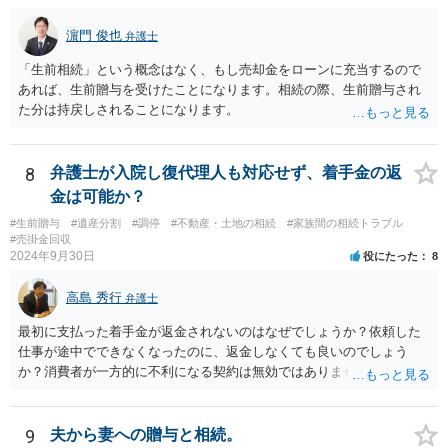
に残し、余剰資金で受取人を友人・団体にした保険を活用。保険金は
相続財産とは別枠で、遺留分対策にも有効と思われます。 ③負担付死
濵門 俊也
弁護士
因贈与 「介護・見守り等を条件に、死亡時に財産を渡す」契約。条件
不履行なら無効にでき、老後の安心を担保できます。 ④ 寄附予約＋解
「生前相続」という概念はなく、もし売却金をローンに充当するので
除条件 慈善団体への寄附を予約しつつ、資金不足時は解除できる条項
あれば、生前贈与を受けたことになります。相続の際、生前贈与され
を設定。 などがあり得るかと思われます。
た分は持戻しされることになります。
8
弁護士が入院し復代理人も対応せず、着手金の返
金は可能か？
#生前贈与
#遺産分割
#調停
#不動産・土地の相続
#家族間の相続トラブル
#売掛金回収
2024年9月30日
役にたった
8
高島 秀行
弁護士
最初に支払った着手金が返金されないのはなぜでしょうか？依頼した
仕事が途中でできなくなったのに、返金しなくても良いのでしょう
か？消費者が一方的に不利になる契約は無効ではありませんか？
着手金は、前の弁護士が倒れるまでにやった仕事に応じて清算する義
務があると思います。 倒れた弁護士が所属する弁護士会に相談さ
れた方がよいと思います。 倒れた弁護士は脳梗塞で倒れたようで
9
夫から妻への贈与と相続。