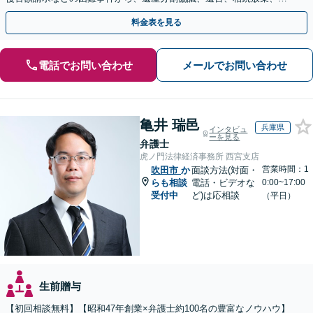
途不明金の調査まで、全般の経験豊富【JR草津駅2分】
料金表を見る
電話でお問い合わせ
メールでお問い合わせ
亀井 瑞邑
兵庫県
インタビュ
ーを見る
弁護士
虎ノ門法律経済事務所 西宮支店
営業時間：1
吹田市
か
面談方法(対面・
らも相談
電話・ビデオな
0:00~17:00
受付中
ど)は応相談
（平日）
生前贈与
【初回相談無料】【昭和47年創業×弁護士約100名の豊富なノウハウ】