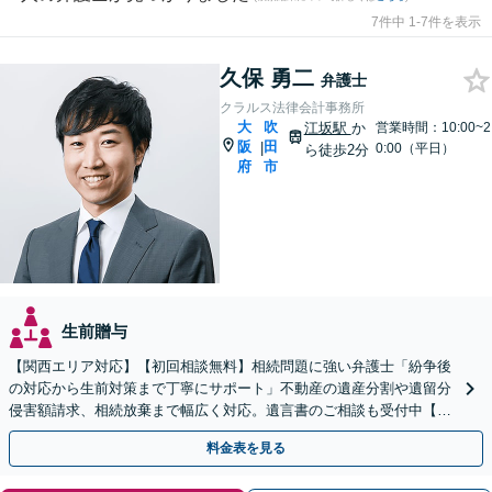
7件中 1-7件を表示
久保 勇二
弁護士
クラルス法律会計事務所
大
吹
江坂駅
か
営業時間：10:00~2
阪
田
|
0:00（平日）
ら徒歩2分
府
市
生前贈与
【関西エリア対応】【初回相談無料】相続問題に強い弁護士「紛争後
の対応から生前対策まで丁寧にサポート」不動産の遺産分割や遺留分
侵害額請求、相続放棄まで幅広く対応。遺言書のご相談も受付中【夜
間・休日面談可】【WEB面談】【完全個室】
料金表を見る