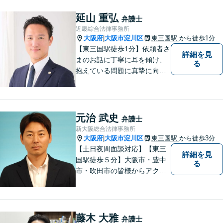
延山 重弘
弁護士
近畿綜合法律事務所
大阪府
大阪市淀川区
東三国駅
から徒歩1分
|
【東三国駅徒歩1分】依頼者さ
詳細を見
まのお話に丁寧に耳を傾け、
る
抱えている問題に真摯に向き
合うことを大切にしていま
す。一人ひとりのご希望に最
大限応えられるよう尽力いた
します。まずはお気軽にご相
元治 武史
弁護士
談にいらしてください。【休
新大阪総合法律事務所
日夜間相談可】
大阪府
大阪市淀川区
東三国駅
から徒歩3分
|
【土日夜間面談対応】【東三
詳細を見
国駅徒歩５分】大阪市・豊中
る
市・吹田市の皆様からアクセ
スしやすい事務所となってお
ります。
藤木 大雅
弁護士