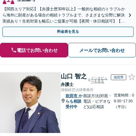
【関西エリア対応】【弁護士歴30年以上】一般的な相続のトラブルか
ら海外に財産がある場合の相続トラブルまで、さまざまな分野に解決
実績あり！生前対策も幅広いご提案が可能【夜間・休日相談可】【完
全個室】
料金表を見る
電話でお問い合わせ
メールでお問い合わせ
山口 智之
滋賀県
インタビュ
ーを見る
弁護士
湖都経営法律事務所
営業時間：0
吹田市
か
面談方法(対面・
らも相談
電話・ビデオな
9:30~17:30
受付中
ど)は応相談
（平日）