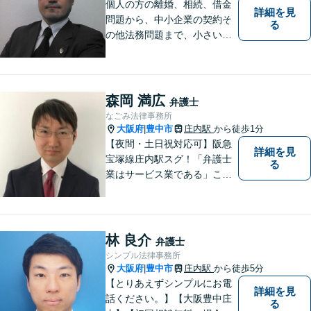
個人の方の離婚、相続、借金
詳細を見
問題から、中小企業の契約そ
る
の他法務問題まで、小さい事
務所ですが、コンパクトでハ
イフォーマンスをモットーに
日々の業務を行っておりま
す。
森岡 満広
弁護士
なごみ法律事務所
大阪府
豊中市
庄内駅
から徒歩1分
|
【夜間・土日祝対応可】阪急
詳細を見
宝塚線庄内駅スグ！「弁護士
る
業はサービス業である」こと
を徹底的に意識し，「聞く
耳」を持った話しやすい弁護
士を目指しています
林 良介
弁護士
シンプル法律事務所
大阪府
豊中市
庄内駅
から徒歩5分
|
【とりあえずシンプルにお電
詳細を見
話ください。】【大阪豊中庄
る