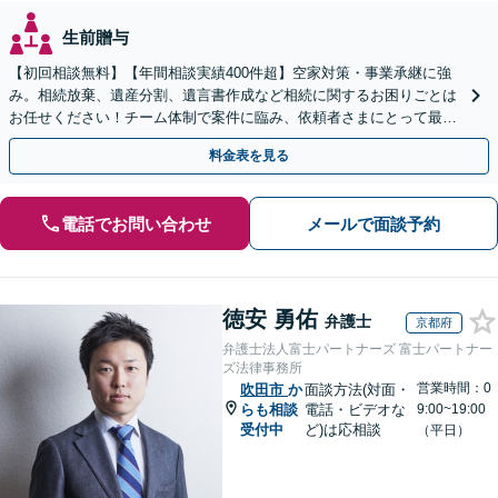
生前贈与
【初回相談無料】【年間相談実績400件超】空家対策・事業承継に強
み。相続放棄、遺産分割、遺言書作成など相続に関するお困りごとは
お任せください！チーム体制で案件に臨み、依頼者さまにとって最善
の解決を目指します【堅田駅4分】【無料駐車場あり】
料金表を見る
電話でお問い合わせ
メールで面談予約
徳安 勇佑
弁護士
京都府
弁護士法人富士パートナーズ 富士パートナー
ズ法律事務所
営業時間：0
吹田市
か
面談方法(対面・
らも相談
電話・ビデオな
9:00~19:00
受付中
ど)は応相談
（平日）