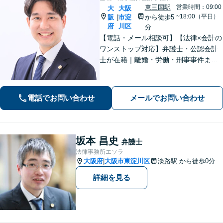
東三国駅
営業時間：09:00
大
大阪
~18:00（平日）
阪
市淀
から徒歩5
|
府
川区
分
【電話・メール相談可】【法律×会計の
ワンストップ対応】弁護士・公認会計
士が在籍｜離婚・労働・刑事事件まで
幅広く対応｜経営者から個人の方ま
で、一人ひとりの状況に応じた解決策
をご提案します
電話でお問い合わせ
メールでお問い合わせ
坂本 昌史
弁護士
法律事務所エソラ
大阪府
大阪市東淀川区
淡路駅
から徒歩0分
|
詳細を見る