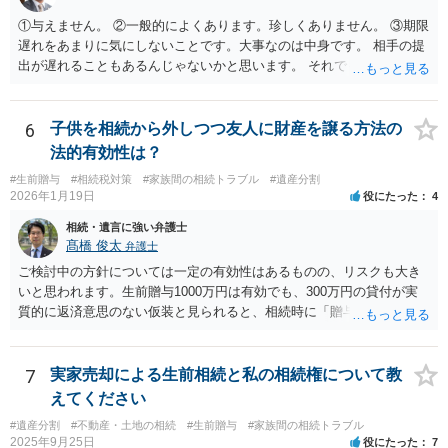
①与えません。 ②一般的によくあります。珍しくありません。 ③期限
遅れをあまりに気にしないことです。大事なのは中身です。 相手の提
出が遅れることもあるんじゃないかと思います。 それでもあなた有利
にはなりません。
6
子供を相続から外しつつ友人に財産を譲る方法の
法的有効性は？
#生前贈与
#相続税対策
#家族間の相続トラブル
#遺産分割
2026年1月19日
役にたった
4
相続・遺言に強い弁護士
髙橋 俊太
弁護士
ご検討中の方針については一定の有効性はあるものの、リスクも大き
いと思われます。生前贈与1000万円は有効でも、300万円の貸付が実
質的に返済意思のない仮装と見られると、相続時に「贈与」と評価さ
れ、子から遺留分侵害額請求を受ける可能性があります。 その他の方
法として考えられるものとしては、 ①信託（家族信託・目的信託） 財
産を信託口に移し、受託者（信頼できる友人や専門職）に管理させ、
7
実家売却による生前相続と私の相続権について教
・生存中はあなたの生活費・介護費に優先充当 ・残余を友人や慈善団
えてください
体へ と使途を厳格に指定。相続ではなく信託帰属になるため、子の関
#遺産分割
#不動産・土地の相続
#生前贈与
#家族間の相続トラブル
与を大きく排除できます。 ②遺言＋生命保険の組合せ 生活資金は手元
2025年9月25日
役にたった
7