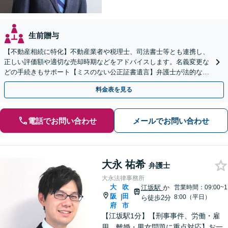
生前贈与
【不動産相続に特化】不動産業者や税理士、司法書士等とも連携し、
正しい評価額や適切な売却時期などをアドバイスします。名義変更な
どの手続きもサポート【ミスのない公正証書遺言】弁護士が法的な観
点から遺言書を作成します。
料金表を見る
電話でお問い合わせ
メールでお問い合わせ
大永 祐希
弁護士
大永法律事務所
大
吹
江坂駅
か
営業時間：09:00~1
阪
田
|
8:00（平日）
ら徒歩2分
府
市
【江坂駅1分】【刑事事件、労働・雇
用、離婚・男女問題に重点対応】お一