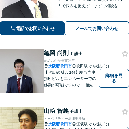
人で悩みを抱えず、まずご相談を！き
め細かいコミュニケーションを大切に
し、寄り添うながらともに解決を目指
します。当日・夜間・電話相談可能で
電話でお問い合わせ
メールでお問い合わせ
す。【法テラス利用可】【WEB面談
可】
亀岡 尚則
弁護士
かめおか法律事務所
大阪府
吹田市
吹田駅
から徒歩1分
|
【吹田駅 徒歩1分】駅も当事
詳細を見
務所ビルもエレベーターでの
る
移動が可能ですので、 相続の
ご相談にご家族で来られる方
やご高齢の方にも安心してご
利用いただけます。ご希望が
山﨑 智義
あれば出張相談にも応じてお
弁護士
りますのでお気軽にご相談く
トータリティー法律事務所
ださい。
大阪府
吹田市
江坂駅
から徒歩1分
|