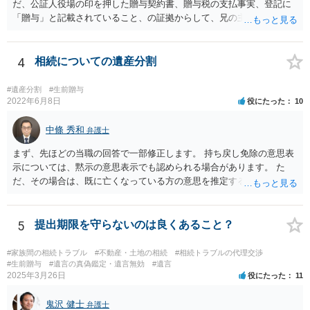
だ、公証人役場の印を押した贈与契約書、贈与税の支払事実、登記に
「贈与」と記載されていること、の証拠からして、兄の主張は通らな
いようには思います。 ③④その通りだと思います。 話し合いで折り合
わなければ、遺産分割調停を申し立てて進めるのがベターのような気
がしますね。
4
相続についての遺産分割
#遺産分割
#生前贈与
2022年6月8日
役にたった
10
中條 秀和
弁護士
まず、先ほどの当職の回答で一部修正します。 持ち戻し免除の意思表
示については、黙示の意思表示でも認められる場合があります。 た
だ、その場合は、既に亡くなっている方の意思を推定することになり
ますので、なかなか立証のハードルは高いと思われます。それゆえ、
持ち戻し免除の意思表示は書面で明確にしておいていただくべきとい
う結論は変わりません。 誤解を与えるような回答でした。失礼しまし
5
提出期限を守らないのは良くあること？
た。 文言については、「〇〇に対する生前贈与による特別受益の持ち
戻しをすべて免除する」というのがオーソドックスなものですが、ご
#家族間の相続トラブル
#不動産・土地の相続
#相続トラブルの代理交渉
心配ならば、弁護士のところに行って、特別受益となりそうな贈与に
#生前贈与
#遺言の真偽鑑定・遺言無効
#遺言
2025年3月26日
役にたった
11
ついて説明した上で、適切な文言についてご相談してみてはいかがで
しょうか。
鬼沢 健士
弁護士