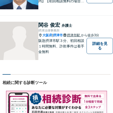
内】【初回相談無料の場合あ
り】【夜間土日祝対応】【電
話WEB相談実施】【事務所は
大阪の豊中庄内ですが、電話
やWEB相談もございますので
関谷 俊宏
弁護士
お気軽にお問合せください】
摂津法律事務所
大阪府
摂津市
摂津市駅
から徒歩3分
|
阪急摂津市駅３分、初回相談
詳細を見
１時間無料、詐欺事件は着手
る
金無料
相続に関する診断ツール