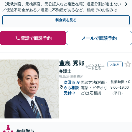
【元裁判官、元検察官、元公証人など複数在籍】遺産分割が進まない
／使途不明金がある／遺産に不動産があるなど、相続でのお悩みはご
相談ください【他士業連携で登記・税も対応】
料金表を見る
電話で面談予約
メールで面談予約
豊島 秀郎
大阪府
インタビュ
ーを見る
弁護士
豊島法律事務所
営業時間：0
吹田市
か
面談方法(対面・
らも相談
電話・ビデオな
9:00~19:00
受付中
ど)は応相談
（平日）
生前贈与