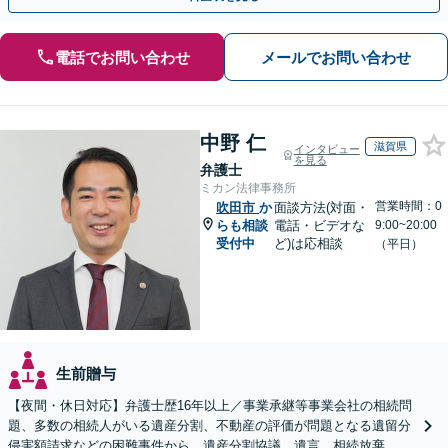
電話でお問い合わせ
メールでお問い合わせ
中野 仁
滋賀県
インタビュー
を見る
弁護士
ミカン法律事務所
営業時間：0
吹田市
か
面談方法(対面・
らも相談
電話・ビデオな
9:00~20:00
受付中
ど)は応相談
（平日）
生前贈与
【夜間・休日対応】弁護士歴16年以上／事業承継等事業会社の相続問
題、多数の相続人がいる遺産分割、不動産の評価が問題となる遺留分
侵害額請求などの困難事件から、遺産分割協議、遺言、相続放棄、使