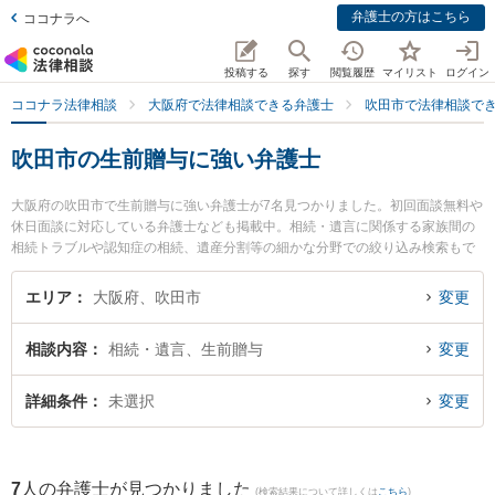
弁護士の方はこちら
ココナラへ
投稿する
探す
閲覧履歴
マイリスト
ログイン
ココナラ法律相談
大阪府で法律相談できる弁護士
吹田市で法律相談で
吹田市の生前贈与に強い弁護士
大阪府の吹田市で生前贈与に強い弁護士が7名見つかりました。初回面談無料や
休日面談に対応している弁護士なども掲載中。相続・遺言に関係する家族間の
相続トラブルや認知症の相続、遺産分割等の細かな分野での絞り込み検索もで
き便利です。特にクラルス法律会計事務所の久保 勇二弁護士や吹田総合法律事
務所の木村 栄作弁護士、大永法律事務所の大永 祐希弁護士のプロフィール情報
エリア
大阪府、吹田市
変更
や弁護士費用、強みなどが注目されています。『吹田市で土日や夜間に発生し
た生前贈与のトラブルを今すぐに弁護士に相談したい』『生前贈与のトラブル
相談内容
相続・遺言、生前贈与
変更
解決の実績豊富な近くの弁護士を検索したい』『初回相談無料で生前贈与を法
律相談できる吹田市内の弁護士に相談予約したい』などでお困りの相談者さん
におすすめです。
詳細条件
未選択
変更
7
人の弁護士が見つかりました
(検索結果について詳しくは
こちら
)