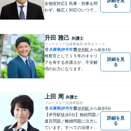
詳細を見
全個室対応】民事・刑事を問
る
わず、幅広く対応◎いつでも
迅速な対応で、「救急救命医
のような弁護士」を目指しま
す。広い視野とユーモアを忘
れず、尽力してまいります。
升田 雅己
弁護士
【メーカー法務経験あり】
ウィステリア法律事務所 伊丹オフィス
兵庫県
伊丹市
伊丹駅
から徒歩1分
|
検察官として１５年のキャリ
詳細を見
アを有する弁護士が、不安解
る
消のお力になります。
上田 周
弁護士
ブルースター法律事務所
兵庫県
伊丹市
伊丹駅
から徒歩5分
|
【伊丹駅徒歩5分】相続問題／
詳細を見
遺言問題／離婚問題に注力し
る
ています。すべての法律トラ