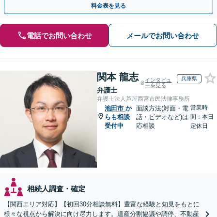
料金表を見る
電話でお問い合わせ
メールでお問い合わせ
関本 龍志
兵庫県
インタビュ
ーを見る
弁護士
弁護士法人芦屋西宮市民法律事務所
営業時
池田市
か
面談方法(対面・電
らも相談
話・ビデオなど)は
間：本日
受付中
応相談
定休日
相続人調査・確定
【関西エリア対応】【初回30分相談無料】豊富な経験と知見をもとに
様々な視点から解決に向け尽力します。遺産分割協議や調停、不動産