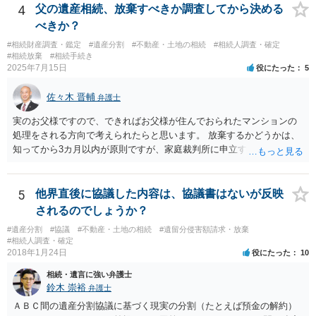
4
父の遺産相続、放棄すべきか調査してから決める
べきか？
#相続財産調査・鑑定
#遺産分割
#不動産・土地の相続
#相続人調査・確定
#相続放棄
#相続手続き
2025年7月15日
役にたった
5
佐々木 晋輔
弁護士
実のお父様ですので、できればお父様が住んでおられたマンションの
処理をされる方向で考えられたらと思います。 放棄するかどうかは、
知ってから3カ月以内が原則ですが、家庭裁判所に申立すれば3カ月の
期間を伸長することができます。 その間に、財産の状況を調査して、
放棄するかどうか決めることができます。 銀行やサラ金が数年も放置
することはありませんので、数年後に借金が発見される可能性はほぼ
5
他界直後に協議した内容は、協議書はないが反映
ありません。 なお、私が扱った相続放棄を検討していた案件で、期間
されるのでしょうか？
伸長して調査したところ、サラ金に対する過払金など相当な財産が見
#遺産分割
#協議
#不動産・土地の相続
#遺留分侵害額請求・放棄
つかったため相続したという事例がありました。
#相続人調査・確定
2018年1月24日
役にたった
10
相続・遺言に強い弁護士
鈴木 崇裕
弁護士
ＡＢＣ間の遺産分割協議に基づく現実の分割（たとえば預金の解約）