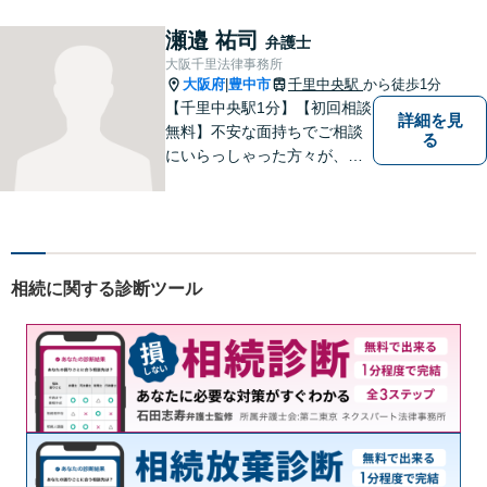
書籍の出版経験あり。質の高
いリーガルサービスを提供し
瀬邉 祐司
弁護士
ます。
大阪千里法律事務所
大阪府
豊中市
千里中央駅
から徒歩1分
|
【千里中央駅1分】【初回相談
詳細を見
無料】不安な面持ちでご相談
る
にいらっしゃった方々が、少
しで明るい気持ちで帰ってい
ただけるように日々邁進して
おります。相談者にとって最
善の法的手段を選択し、終局
的解決に至るよう全力でサポ
相続に関する診断ツール
ートいたします。