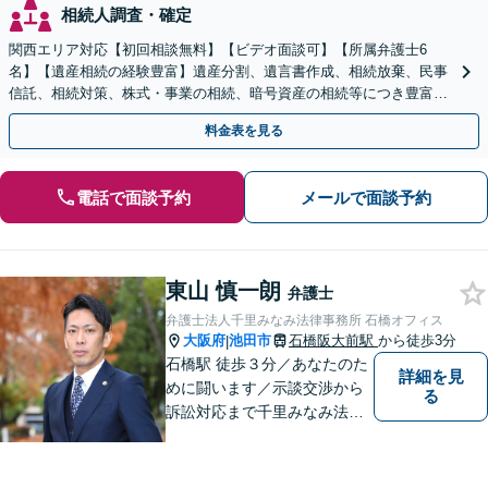
相続人調査・確定
関西エリア対応【初回相談無料】【ビデオ面談可】【所属弁護士6
名】【遺産相続の経験豊富】遺産分割、遺言書作成、相続放棄、民事
信託、相続対策、株式・事業の相続、暗号資産の相続等につき豊富な
対応実績。【バリアフリー】【完全個室対応】
料金表を見る
電話で面談予約
メールで面談予約
東山 慎一朗
弁護士
弁護士法人千里みなみ法律事務所 石橋オフィス
大阪府
池田市
石橋阪大前駅
から徒歩3分
|
石橋駅 徒歩３分／あなたのた
詳細を見
めに闘います／示談交渉から
る
訴訟対応まで千里みなみ法律
事務所にお任せください