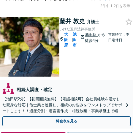
2件中 1-2件を表示
藤井 敦史
弁護士
いけだ五月法律事務所
大
池
池田駅
から
営業時間：本
阪
田
|
日定休日
徒歩4分
府
市
相続人調査・確定
【池田駅2分】【初回面談無料】【電話相談可】会社員経験を活かし
た親身な対応｜他士業と連携し、相続のお悩みをワンストップでサポ
ートします！！遺産分割・遺言書作成・相続放棄・事業承継まで幅広
く対応【休日・夜間対応可】
料金表を見る