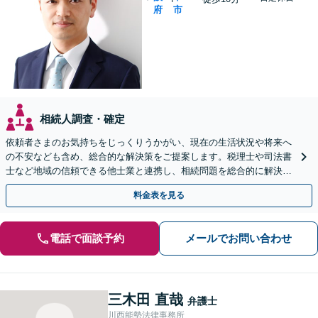
府
市
相続人調査・確定
依頼者さまのお気持ちをじっくりうかがい、現在の生活状況や将来へ
の不安なども含め、総合的な解決策をご提案します。税理士や司法書
士など地域の信頼できる他士業と連携し、相続問題を総合的に解決
「後見人にお悩みの方もお気軽にご相談を」
料金表を見る
電話で面談予約
メールでお問い合わせ
三木田 直哉
弁護士
川西能勢法律事務所