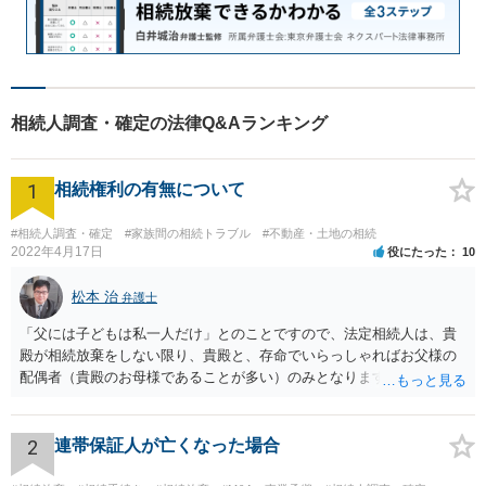
相続人調査・確定の法律Q&Aランキング
1
相続権利の有無について
#相続人調査・確定
#家族間の相続トラブル
#不動産・土地の相続
2022年4月17日
役にたった
10
松本 治
弁護士
「父には子どもは私一人だけ」とのことですので、法定相続人は、貴
殿が相続放棄をしない限り、貴殿と、存命でいらっしゃればお父様の
配偶者（貴殿のお母様であることが多い）のみとなります。遺言がな
い限り、「次男」（お父様の弟）らの相続権は発生しません。
2
連帯保証人が亡くなった場合