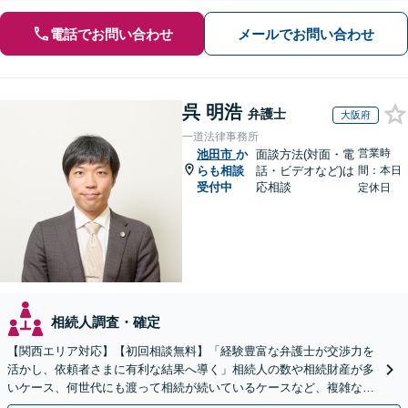
電話でお問い合わせ
メールでお問い合わせ
呉 明浩
弁護士
大阪府
一道法律事務所
営業時
池田市
か
面談方法(対面・電
らも相談
話・ビデオなど)は
間：本日
受付中
応相談
定休日
相続人調査・確定
【関西エリア対応】【初回相談無料】「経験豊富な弁護士が交渉力を
活かし、依頼者さまに有利な結果へ導く」相続人の数や相続財産が多
いケース、何世代にも渡って相続が続いているケースなど、複雑な事
案でも対応！協議、調停、審判どのフェーズからも相談可