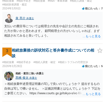
#相続放棄
#相続手続き
#相続放棄
#M&A・事業承継
#相続人調査・確定
#相続財産調査・鑑定
2024年3月6日
役にたった
7
泉 亮介
弁護士
支払いの費目等については税理士の先生や会計士の先生にご相談され
た方が良いかと思われます。 顧問税理士の方がいらっしゃれば、まず
相談されてみると良いでしょう。
3
相続放棄後の訴状対応と答弁書作成についての相
談
#相続放棄
#相続手続き
#相続人調査・確定
#相続トラブルの代理交渉
2026年3月28日
役にたった
5
相続・遺言に強い弁護士
髙橋 俊太
弁護士
＞相続放棄申述受理証明書の写しで良いのでしょうか？ 提出するもの
自体は写しで構いません。 ＞証拠説明書とはなんでしょうか？ 下記を
ご参照ください。 https://www.courts.go.jp/tokyo-s/vc-files/tokyo-s/file/
14-1kisairei.pdf