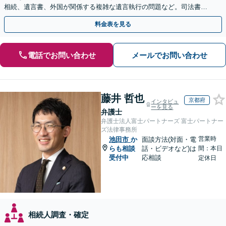
相続、遺言書、外国が関係する複雑な遺言執行の問題など。司法書士
や税理士とも連携し、円滑な解決を【オンライン面談可】
料金表を見る
電話でお問い合わせ
メールでお問い合わせ
藤井 哲也
京都府
インタビュ
ーを見る
弁護士
弁護士法人富士パートナーズ 富士パートナー
ズ法律事務所
営業時
池田市
か
面談方法(対面・電
らも相談
話・ビデオなど)は
間：本日
受付中
応相談
定休日
相続人調査・確定