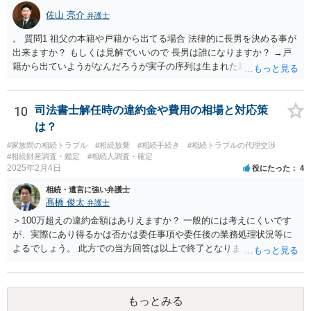
（ご本人同士で行っても構いませんし，弁護士に相談することもよろ
佐山 亮介
しいと思います。） ことになります。
弁護士
。 質問1 祖父の本籍や戸籍から出てる場合 法律的に長男を決める事が
出来ますか？ もしくは見解でいいので 長男は誰になりますか？ →戸
籍から出ていようがなんだろうが実子の序列は生まれた順ですから、
先方が後から生まれたならばお父様がお祖父様の長男です。 質問2 遺
書が腹違いの長男に向けてある場合 書かれてる内容が最優先にされる
のですか？ →遺書というのが、法律上の遺言の形式を守っている限り
10
司法書士解任時の違約金や費用の相場と対応策
はそのとおりです。 質問3 父が腹違いの長男に法律的に優位になれそ
は？
うな事はありますか？ →遺言が有効な場合、優位に立つことはできま
#家族間の相続トラブル
#相続放棄
#相続手続き
#相続トラブルの代理交渉
せんが、お祖父様が認知症であるなどの「遺言が作れないはずの事
#相続財産調査・鑑定
#相続人調査・確定
情」があるならば①遺言無効確認の訴えを起こすのは一つの手です。
2025年2月4日
役にたった
4
それができない場合は②遺留分侵害額請求で争うほかありません。 質
相続・遺言に強い弁護士
問4 相続トラブルの代理交渉は可能でしょうか。 →一般論としては可
髙橋 俊太
弁護士
能ですが、お伺いする内容ですとお祖父様が亡くなられた後に動くこ
とになるでしょう。
＞100万超えの違約金額はありえますか？ 一般的には考えにくいです
が、実際にあり得るかは否かは委任事項や委任後の業務処理状況等に
よるでしょう。 此方での当方回答は以上で終了となりますが、参考に
なりましたら幸いです。
もっとみる