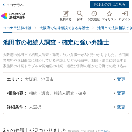
弁護士の方はこちら
ココナラへ
投稿する
探す
閲覧履歴
マイリスト
ログイン
ココナラ法律相談
大阪府で法律相談できる弁護士
池田市で法律相談で
池田市の相続人調査・確定に強い弁護士
大阪府の池田市で相続人調査・確定に強い弁護士が2名見つかりました。初回面
談無料や休日面談に対応している弁護士なども掲載中。相続・遺言に関係する
家族間の相続トラブルや認知症の相続、遺産分割等の細かな分野での絞り込み
検索もでき便利です。特にいけだ五月法律事務所の藤井 敦史弁護士や弁護士法
人千里みなみ法律事務所 石橋オフィスの東山 慎一朗弁護士のプロフィール情報
エリア
大阪府、池田市
変更
や弁護士費用、強みなどが注目されています。『池田市で土日や夜間に発生し
た相続人調査・確定のトラブルを今すぐに弁護士に相談したい』『相続人調
相談内容
相続・遺言、相続人調査・確定
変更
査・確定のトラブル解決の実績豊富な近くの弁護士を検索したい』『初回相談
無料で相続人調査・確定を法律相談できる池田市内の弁護士に相談予約した
い』などでお困りの相談者さんにおすすめです。
詳細条件
未選択
変更
2
人の弁護士が見つかりました
(検索結果について詳しくは
こちら
)