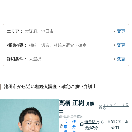
エリア
大阪府、池田市
変更
相談内容
相続・遺言、相続人調査・確定
変更
詳細条件
未選択
変更
池田市から近い相続人調査・確定に強い弁護士
高橋 正樹
弁護
インタビューを見
る
士
高橋法律事務所
兵
伊
伊丹駅
から
営業時間：本
庫
丹
|
日定休日
徒歩2分