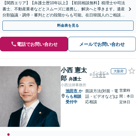
【関西エリア】【弁護士歴10年以上】【初回相談無料】税理士や司法
書士、不動産業者などとスムーズに連携し、解決へと導きます。遺産
分割協議・調停・審判とどの段階からも可能。在日韓国人のご相談も
対応しております【休日・夜間相談可】
料金表を見る
電話でお問い合わせ
メールでお問い合わせ
小西 憲太
大阪府
インタビュ
ーを見る
郎
弁護士
小西法律事務所
営業時
池田市
か
面談方法(対面・電
らも相談
話・ビデオなど)は
間：本日
受付中
応相談
定休日