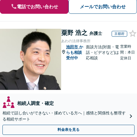
電話でお問い合わせ
メールでお問い合わせ
粟野 浩之
弁護士
京都府
あわの法律事務所
営業時
池田市
か
面談方法(対面・電
らも相談
話・ビデオなど)は
間：本日
受付中
応相談
定休日
相続人調査・確定
相続で話し合いができない・揉めている方へ｜感情と関係性も整理す
る相続サポート
料金表を見る