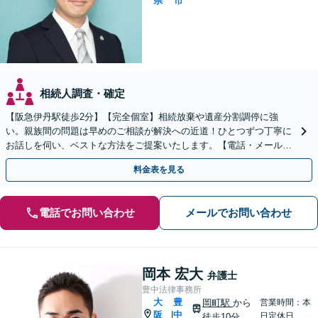
県
市
相続人調査・確定
【阪急伊丹駅徒歩2分】【完全個室】相続放棄や遺産分割調停に強
い。親族間の問題は早めのご相談が解決への近道！ひとつずつ丁寧に
お話しを伺い、ベストな方法をご提案いたします。【電話・メール相
談初回無料】【休日夜間対応可】【オンライン可能】
料金表を見る
電話でお問い合わせ
メールでお問い合わせ
岡本 宏大
弁護士
豊中法律事務所
大
豊
岡町駅
から
営業時間：本
阪
中
|
日定休日
徒歩10分