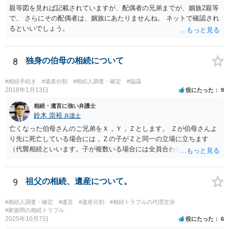
親等図を見れば記載されていますが、配偶者の兄弟までが、姻族2親等
で、 さらにその配偶者は、姻族にあたりませんね。 ネットで確認され
るといいでしょう。
8
独身の伯母の相続について
#相続手続き
#遺産分割
#相続人調査・確定
#協議
2018年1月13日
役にたった
9
相続・遺言に強い弁護士
鈴木 崇裕
弁護士
亡くなった伯母さんのご兄弟をＸ，Ｙ，Ｚとします。 Ｚが伯母さんよ
り先に死亡している場合には，Ｚの子がＺと同一の立場に立ちます
（代襲相続といいます。子が複数いる場合には全員合わせてＺと同一
の取り分です。）。 Ｘ，Ｙ，Ｚ（またＺの子）はそれぞれ３分の１ず
つの相続分を有していますので， そのことを前提として，遺産分割協
議をすることになります（必ずしも３分の１ずつにしなくても，合意
9
祖父の相続、遺産について。
ができれば構いません。）。 今後の対応としては， ①伯母さんの相続
財産（遺産）の全容を整理する（預貯金，有価証券，不動産等の有無
#相続人調査・確定
#遺言
#遺産分割
#相続トラブルの代理交渉
を調べることになります。） ②相続財産に照らし，相続税の申告の準
#家族間の相続トラブル
2025年10月7日
役にたった
6
備をする（税理士の先生にご相談ください。） ③遺産分割協議をする