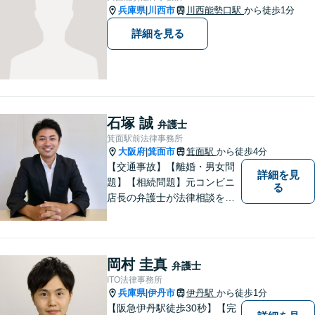
兵庫県
川西市
川西能勢口駅
から徒歩1分
|
詳細を見る
石塚 誠
弁護士
箕面駅前法律事務所
大阪府
箕面市
箕面駅
から徒歩4分
|
【交通事故】【離婚・男女問
詳細を見
題】【相続問題】元コンビニ
る
店長の弁護士が法律相談を承
ります。近所のコンビニに行
く感覚で、お気軽にご相談に
いらしてください！
岡村 圭真
弁護士
ITO法律事務所
兵庫県
伊丹市
伊丹駅
から徒歩1分
|
【阪急伊丹駅徒歩30秒】【完