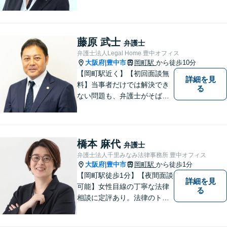
ブルに、ひとりの弁護士がオ
ールインワンでご対応しま
す。事務所名には、ご相談者
様と信頼関係を築いて紛争解
藤原 武士
弁護士
決し、解決後の人生を幸せに
弁護士法人Legal Home 豊中オフィス
過ごして頂きたいと願いを込
大阪府
豊中市
岡町駅
から徒歩10分
|
めています。
【岡町駅近く】【初回面談無
詳細を見
料】当事者だけでは解決でき
る
ない問題も、弁護士がそばに
いることで理想的な解決が目
指せるようになります。離婚
問題／相続問題／借金問題／
交通事故／企業法務など、幅
橋本 麻代
弁護士
広く対応可能。【夜間／休日
弁護士法人千里みなみ法律事務所 豊中オフィス
対応可能】まずはお気軽にご
大阪府
豊中市
岡町駅
から徒歩1分
|
連絡ください。
【岡町駅徒歩1分】【夜間面談
詳細を見
可能】女性目線の丁寧な法律
る
相談に定評あり。法律のトラ
ブルを「あなたのための弁護
団」がスピード解決します。