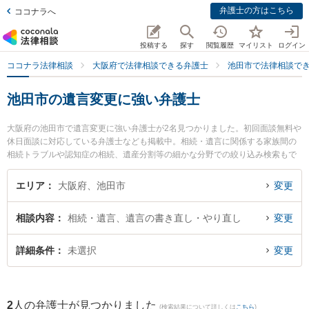
弁護士の方はこちら
ココナラへ
投稿する
探す
閲覧履歴
マイリスト
ログイン
ココナラ法律相談
大阪府で法律相談できる弁護士
池田市で法律相談で
池田市の遺言変更に強い弁護士
大阪府の池田市で遺言変更に強い弁護士が2名見つかりました。初回面談無料や
休日面談に対応している弁護士なども掲載中。相続・遺言に関係する家族間の
相続トラブルや認知症の相続、遺産分割等の細かな分野での絞り込み検索もで
き便利です。特にいけだ五月法律事務所の藤井 敦史弁護士や弁護士法人千里み
なみ法律事務所 石橋オフィスの東山 慎一朗弁護士のプロフィール情報や弁護士
エリア
大阪府、池田市
変更
費用、強みなどが注目されています。『池田市で土日や夜間に発生した遺言変
更のトラブルを今すぐに弁護士に相談したい』『遺言変更のトラブル解決の実
相談内容
相続・遺言、遺言の書き直し・やり直し
変更
績豊富な近くの弁護士を検索したい』『初回相談無料で遺言変更を法律相談で
きる池田市内の弁護士に相談予約したい』などでお困りの相談者さんにおすす
めです。
詳細条件
未選択
変更
2
人の弁護士が見つかりました
(検索結果について詳しくは
こちら
)