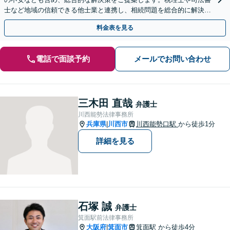
士など地域の信頼できる他士業と連携し、相続問題を総合的に解決
「後見人にお悩みの方もお気軽にご相談を」
料金表を見る
電話で面談予約
メールでお問い合わせ
三木田 直哉
弁護士
川西能勢法律事務所
兵庫県
川西市
川西能勢口駅
から徒歩1分
|
詳細を見る
石塚 誠
弁護士
箕面駅前法律事務所
大阪府
箕面市
箕面駅
から徒歩4分
|