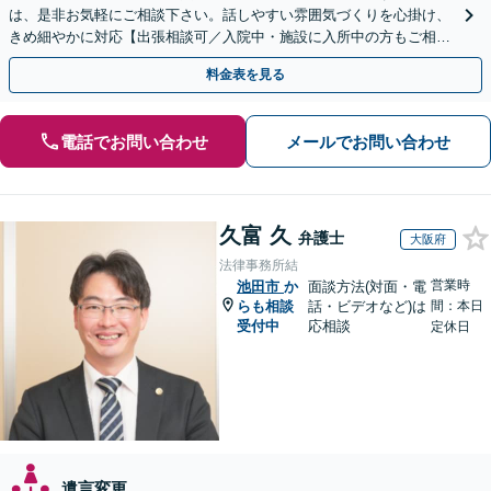
は、是非お気軽にご相談下さい。話しやすい雰囲気づくりを心掛け、
きめ細やかに対応【出張相談可／入院中・施設に入所中の方もご相談
ください】【車いす利用可】
料金表を見る
電話でお問い合わせ
メールでお問い合わせ
久富 久
弁護士
大阪府
法律事務所結
営業時
池田市
か
面談方法(対面・電
らも相談
話・ビデオなど)は
間：本日
受付中
応相談
定休日
遺言変更