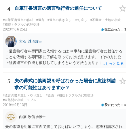
ご回答にもありますが， 代理人弁護士をたてて，その弁護士から相手
方に対して， ・相続に関する主張は法的根拠がなく，一切応じないこ
4
自筆証書遺言の遺言執行者の選任について
と ・今後一切の連絡をしてこないでほしいこと ・連絡を継続してくる
ようであれば警察への通報や法的措置も辞さないこと などを記載した
#自筆証書遺言の作成
#遺言
#遺言の書き直し・やり直し
#不動産・土地の相続
書面を発送してもらうことがよろしいように思います。
#相続トラブルの代理交渉
2023年6月25日
役にたった
3
大石 誠
弁護士
・遺言執行者を専門家に依頼するには ⇒事前に遺言執行者に就任する
ことを依頼する専門家に了解を取っておけば足ります。（その方に公
正証書遺言の作成も依頼してしまうという方法もあります） 事前に了
解を取るだけであれば、契約は不要ですし、契約料を払う必要もあり
ません。 遺言執行者に就任し、遺言執行が完了したときの報酬だけ、
弁護士費用としてかかります。 ・亡くなった際に、法務局に預けた自
5
夫の葬式に義両親を呼ばなかった場合に慰謝料請
筆証書遺言の存在を親族がなかったものにされる可能性 ⇒自筆の遺言
求の可能性はありますか？
書を法務局に保管した場合、死亡後、法務局に遺言書の有無を照会す
#遺言の書き直し・やり直し
#協議
#相続トラブルの代理交渉
ることになりますので、「法務局に預けた自筆証書遺言の存在を親族
#家族間の相続トラブル
がなかったもの」にすることはできません。 存在をなかったものにす
2019年9月13日
役にたった
5
るというよりも、遺言の効力を争う（遺言は無効だ）と主張する場合
がありえますが、その予防方法は、遺言者と面談してみないと判断が
内藤 政信
弁護士
難しいです。
夫の希望を明確に書面で残しておけばいいでしょう。 慰謝料請求され