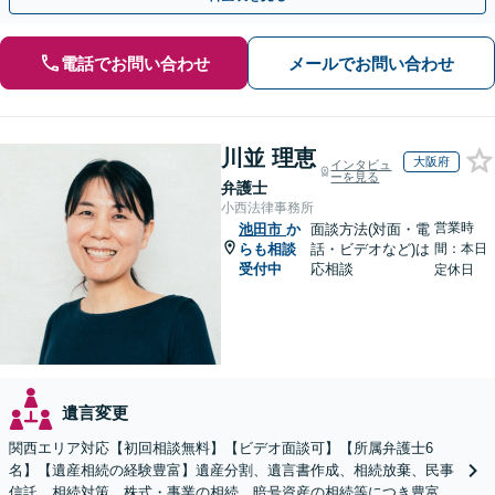
電話でお問い合わせ
メールでお問い合わせ
川並 理恵
大阪府
インタビュ
ーを見る
弁護士
小西法律事務所
営業時
池田市
か
面談方法(対面・電
らも相談
話・ビデオなど)は
間：本日
受付中
応相談
定休日
遺言変更
関西エリア対応【初回相談無料】【ビデオ面談可】【所属弁護士6
名】【遺産相続の経験豊富】遺産分割、遺言書作成、相続放棄、民事
信託、相続対策、株式・事業の相続、暗号資産の相続等につき豊富な