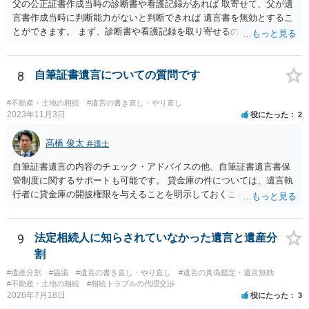
父の公正証書作成当時の診断書や看護記録があれば 取寄せて、父が遺
言書作成当時に判断能力がないと判断できれば 遺言書を無効とするこ
とができます。 まず、診断書や看護記録を取り寄せるのが重要となり
ます。 ご自分で取り寄せるか、弁護士に取り寄せてもらうかしたらよ
いと思います。
8
自筆証書遺言についての質問です
#不動産・土地の相続
#遺言の書き直し・やり直し
2023年11月3日
役にたった
2
髙橋 俊太
弁護士
自筆証書遺言の内容のチェック・アドバイスの他、自筆証書遺言書保
管制度に関するサポートも可能です。 貸金庫の件については、遺言執
行者に貸金庫の開披権限を与えることを明示しておくことでクリアで
きます。
9
法定相続人に知らされていなかった遺言と遺産分
割
#遺産分割
#協議
#遺言の書き直し・やり直し
#遺言の真偽鑑定・遺言無効
#不動産・土地の相続
#相続トラブルの代理交渉
2026年7月18日
役にたった
3