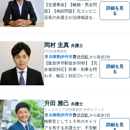
【交通事故】【離婚・男女問
詳細を見
題】【相続問題】元コンビニ
る
店長の弁護士が法律相談を承
ります。近所のコンビニに行
く感覚で、お気軽にご相談に
いらしてください！
岡村 圭真
弁護士
ITO法律事務所
兵庫県
伊丹市
伊丹駅
から徒歩1分
|
【阪急伊丹駅徒歩30秒】【完
詳細を見
全個室対応】民事・刑事を問
る
わず、幅広く対応◎いつでも
迅速な対応で、「救急救命医
のような弁護士」を目指しま
す。広い視野とユーモアを忘
れず、尽力してまいります。
升田 雅己
弁護士
【メーカー法務経験あり】
ウィステリア法律事務所 伊丹オフィス
兵庫県
伊丹市
伊丹駅
から徒歩1分
|
検察官として１５年のキャリ
詳細を見
アを有する弁護士が、不安解
る