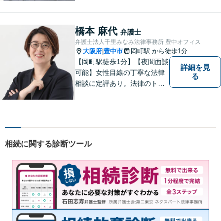
指せるようになります。離婚
問題／相続問題／借金問題／
交通事故／企業法務など、幅
橋本 麻代
弁護士
広く対応可能。【夜間／休日
弁護士法人千里みなみ法律事務所 豊中オフィス
対応可能】まずはお気軽にご
大阪府
豊中市
岡町駅
から徒歩1分
|
連絡ください。
【岡町駅徒歩1分】【夜間面談
詳細を見
可能】女性目線の丁寧な法律
る
相談に定評あり。法律のトラ
ブルを「あなたのための弁護
団」がスピード解決します。
書籍の出版経験あり。質の高
いリーガルサービスを提供し
ます。
相続に関する診断ツール