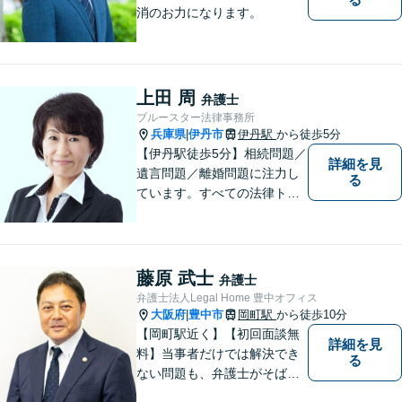
消のお力になります。
上田 周
弁護士
ブルースター法律事務所
兵庫県
伊丹市
伊丹駅
から徒歩5分
|
【伊丹駅徒歩5分】相続問題／
詳細を見
遺言問題／離婚問題に注力し
る
ています。すべての法律トラ
ブルに、ひとりの弁護士がオ
ールインワンでご対応しま
す。事務所名には、ご相談者
様と信頼関係を築いて紛争解
藤原 武士
弁護士
決し、解決後の人生を幸せに
弁護士法人Legal Home 豊中オフィス
過ごして頂きたいと願いを込
大阪府
豊中市
岡町駅
から徒歩10分
|
めています。
【岡町駅近く】【初回面談無
詳細を見
料】当事者だけでは解決でき
る
ない問題も、弁護士がそばに
いることで理想的な解決が目