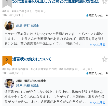
ースが多いと思います。 報酬体系は、弁護士ごとに異なりますので一
2
父の遺言書の見直し方と姉との遺産問題の対処法
律の基準はありません。
#遺言
#遺言の書き直し・やり直し
2025年1月21日
役にたった
4
高島 秀行
弁護士
ボケたり死ぬ前にけりをつけたいと懇願されます、アドバイスお願い
します。 お父さんが判断能力があるのであれば、遺言書を書き替え
ることは、前の遺言書が手元になくても 可能です。 将来遺言の効
力が争われますから、医師にお父さんが判断能力があるかどうか検査
してもらって 診断書を取得して、公証役場へ行って公正証書遺言を
作成するのがよいと思います。 将来争われることが見込まれること
3
遺言状の効力について
から、弁護士に依頼して手続きを進めた方がよいと思います。
#自筆証書遺言の作成
#公正証書遺言の作成
#遺言の書き直し・やり直し
2018年8月23日
役にたった
6
相続・遺言に強い弁護士
鈴木 崇裕
弁護士
遺言書そのものが存在しない以上，お父上のご兄弟の主張は法律的な
根拠を全く欠くものになります。 したがって，主張自体，取り合う必
要がありません。 また，遺言書があろうがなかろうが，お父上のご兄
弟と面会しなければならない義務はもともとありません。 峰岸先生の