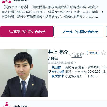
【関西エリア対応】【相続問題の解決実績豊富】納得感の高い遺産分
割と円満な解決の両立を目指し、慎重かつ粘り強く交渉します。遺産
分割協議・調停／不動産相続／遺留分など、相続のお困りごとはご相
談ください。遺言書など生前対策にも注力【初回相談無料】
電話でお問い合わせ
メールでお問い合わせ
井上 亮介
大阪府
インタビュ
ーを見る
弁護士
東大阪布施法律事務所
営業時間：10:
池田市
面談方法(対面・
からも相
電話・ビデオな
00~19:00（土
談受付中
ど)は応相談
日祝日）