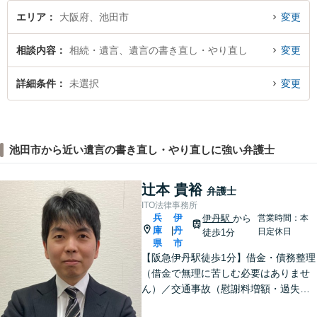
エリア
大阪府、池田市
変更
相談内容
相続・遺言、遺言の書き直し・やり直し
変更
詳細条件
未選択
変更
池田市から近い遺言の書き直し・やり直しに強い弁護士
辻本 貴裕
弁護士
ITO法律事務所
兵
伊
伊丹駅
から
営業時間：本
庫
丹
|
日定休日
徒歩1分
県
市
【阪急伊丹駅徒歩1分】借金・債務整理
（借金で無理に苦しむ必要はありませ
ん）／交通事故（慰謝料増額・過失割
合に関するご相談など）／労働事件