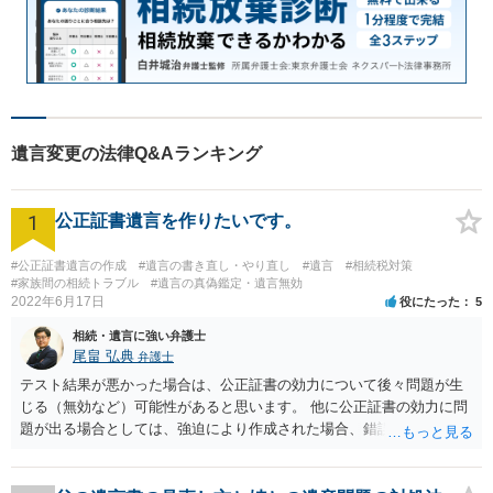
遺言変更の法律Q&Aランキング
1
公正証書遺言を作りたいです。
#公正証書遺言の作成
#遺言の書き直し・やり直し
#遺言
#相続税対策
#家族間の相続トラブル
#遺言の真偽鑑定・遺言無効
2022年6月17日
役にたった
5
相続・遺言に強い弁護士
尾畠 弘典
弁護士
テスト結果が悪かった場合は、公正証書の効力について後々問題が生
じる（無効など）可能性があると思います。 他に公正証書の効力に問
題が出る場合としては、強迫により作成された場合、錯誤（勘違い）
の場合などがあります。 遺言の対象となる財産の多寡などにもよりま
すが、弁護士に作成を依頼する場合は、１０～数十万円程度になるケ