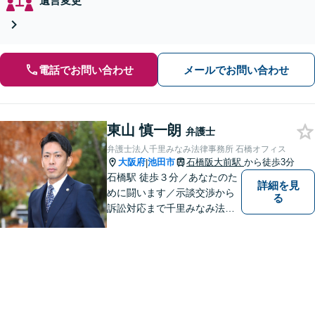
遺言変更
電話でお問い合わせ
メールでお問い合わせ
東山 慎一朗
弁護士
弁護士法人千里みなみ法律事務所 石橋オフィス
大阪府
池田市
石橋阪大前駅
から徒歩3分
|
石橋駅 徒歩３分／あなたのた
詳細を見
めに闘います／示談交渉から
る
訴訟対応まで千里みなみ法律
事務所にお任せください