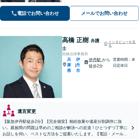
（労働者側・使用者側どちらも対応）
／刑事事件（被害者側も対応）／相続
電話でお問い合わせ
メールでお問い合わせ
／離婚問題など。まずはお気軽にご相
談ください
高橋 正樹
弁護
インタビューを見
る
士
高橋法律事務所
兵
伊
伊丹駅
から
営業時間：本
庫
丹
|
日定休日
徒歩2分
県
市
遺言変更
【阪急伊丹駅徒歩2分】【完全個室】相続放棄や遺産分割調停に強
い。親族間の問題は早めのご相談が解決への近道！ひとつずつ丁寧に
お話しを伺い、ベストな方法をご提案いたします。【電話・メール相