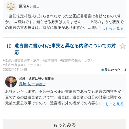
匿名A
弁護士
・当初法定相続人に知らされなかった公正証書遺言は有効なものです
か。 →有効です。知らせる必要はありません。 ・上記のような状況で
の遺言の書き換えは、叔父に瑕疵がありますか。→無いです。 ・分割
する場合の比率は、現状で、客観的に見てどの程度が妥当と考えられ
ますか。 →本人が自由に決められますので、どこが妥当とは言えない
です。客観的な基準もありません。 ・できれば穏やかに、分割を拒否
10
遺言書に書かれた事実と異なる内容についての対
することはできますか。 →分割を拒否するということは、遺産はいら
応
ないということでしょうか。遺言で、受取を指定されててもいらない
#遺留分侵害額請求・放棄
#生前贈与
#家族間の相続トラブル
と拒否することはできます。理由を説明する必要はありません。
#遺言の書き直し・やり直し
2023年9月14日
役にたった
1
相続・遺言に強い弁護士
尾崎 祐一
弁護士
お答えいたします。不公平な公正証書遺言であっても遺言の内容を変
更できるのは遺言者だけです。遺言は，遺言者が自分の財産に関する
最後の意思表示ですので，遺言者以外の者がその内容を左右させるこ
とはできません。たとえ間違っていても誰かがその内容を変更するこ
とはできないのです。
もっとみる