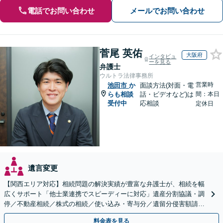
電話でお問い合わせ
メールでお問い合わせ
菅尾 英佑
大阪府
インタビュ
ーを見る
弁護士
ウルトラ法律事務所
営業時
池田市
か
面談方法(対面・電
らも相談
話・ビデオなど)は
間：本日
受付中
応相談
定休日
遺言変更
【関西エリア対応】相続問題の解決実績が豊富な弁護士が、相続を幅
広くサポート「他士業連携でスピーディーに対応」遺産分割協議・調
停／不動産相続／株式の相続／使い込み・寄与分／遺留分侵害額請求
／相続放棄（借金の相続）／遺言書作成
料金表を見る