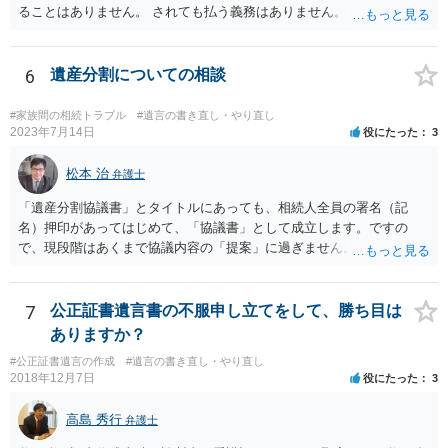
ることはありません。 されても払う義務はありません。
6
遺産分割についての相談
#家族間の相続トラブル
#遺言の書き直し・やり直し
2023年7月14日
役にたった
3
松本 治
弁護士
「遺産分割協議書」とタイトルにあっても、相続人全員の署名（記
名）押印があってはじめて、「協議書」として成立します。ですの
で、現段階はあくまで協議内容の「提案」に過ぎません。 納得がいか
なければ、署名（記名）押印を拒むことです。１人でも拒むと協議不
成立となります。その場合、成立させたい相続人が、家庭裁判所に遺
産分割調停を申し立てなければなりません。 なお、弁護士の送付状
7
公正証書遺言書の不服申し立てをして、勝ち目は
は、通常、相続人全員分の（本件であれば４通の）「遺産分割協議
ありますか？
書」を作成するところ、１通だけの作成にとどめる理由が書かれてい
#公正証書遺言の作成
#遺言の書き直し・やり直し
るものです。
2018年12月7日
役にたった
3
高島 秀行
弁護士