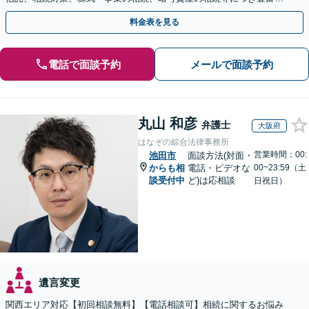
対応実績。【バリアフリー】【完全個室対応】
料金表を見る
電話で面談予約
メールで面談予約
丸山 和彦
弁護士
大阪府
はなぞの綜合法律事務所
営業時間：00:
池田市
面談方法(対面・
からも相
電話・ビデオな
00~23:59（土
談受付中
ど)は応相談
日祝日）
遺言変更
関西エリア対応【初回相談無料】【電話相談可】相続に関するお悩み