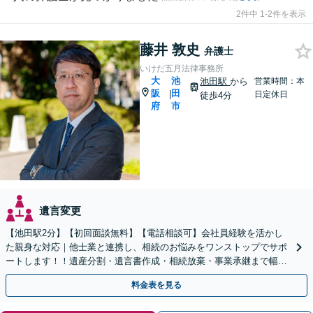
2件中 1-2件を表示
藤井 敦史
弁護士
いけだ五月法律事務所
大
池
池田駅
から
営業時間：本
阪
田
|
日定休日
徒歩4分
府
市
遺言変更
【池田駅2分】【初回面談無料】【電話相談可】会社員経験を活かし
た親身な対応｜他士業と連携し、相続のお悩みをワンストップでサポ
ートします！！遺産分割・遺言書作成・相続放棄・事業承継まで幅広
く対応【休日・夜間対応可】
料金表を見る