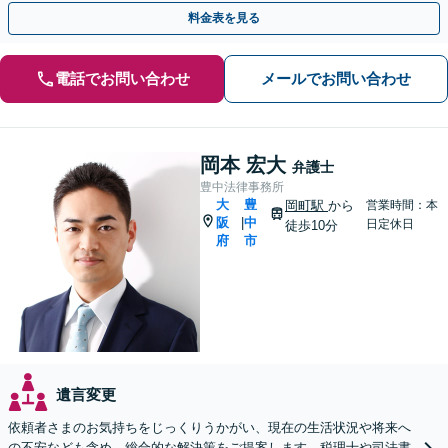
談初回無料】【休日夜間対応可】【オンライン可能】
料金表を見る
電話でお問い合わせ
メールでお問い合わせ
岡本 宏大
弁護士
豊中法律事務所
大
豊
岡町駅
から
営業時間：本
阪
中
|
日定休日
徒歩10分
府
市
遺言変更
依頼者さまのお気持ちをじっくりうかがい、現在の生活状況や将来へ
の不安なども含め、総合的な解決策をご提案します。税理士や司法書