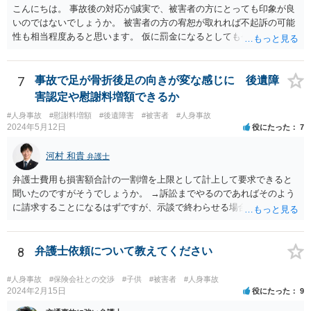
こんにちは。 事故後の対応が誠実で、被害者の方にとっても印象が良
いのではないでしょうか。 被害者の方の宥恕が取れれば不起訴の可能
性も相当程度あると思います。 仮に罰金になるとしても今回は略式の
可能性が高く、正式裁判での公判請求になる可能性は著しく低いでし
ょう。 参考になれば幸いです。
7
事故で足が骨折後足の向きが変な感じに 後遺障
害認定や慰謝料増額できるか
#人身事故
#慰謝料増額
#後遺障害
#被害者
#人身事故
2024年5月12日
役にたった
7
河村 和貴
弁護士
弁護士費用も損害額合計の一割増を上限として計上して要求できると
聞いたのですがそうでしょうか。 →訴訟までやるのであればそのよう
に請求することになるはずですが、示談で終わらせる場合には、そこ
は譲歩させられることが多いように思います。 LAC基準の弁護士さん
ならほとんど充足できるか多くが返ってくるイメージなので頼むのも
いいかなと思うのですが。 →LAC基準でもそうかもしれませんし、交
8
弁護士依頼について教えてください
通事故事案ではより定額の費用としている法律事務所も多いように思
います。費用面も含めて、弁護士さんを検討してみるとよいかもしれ
#人身事故
#保険会社との交渉
#子供
#被害者
#人身事故
ませんね。 かなり具体的な話も多くなっているので、法律事務所に問
2024年2月15日
役にたった
9
い合わせてみるとよいと思います。