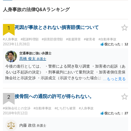
ご相談ください【完全個室】
人身事故の法律Q&Aランキング
【法テラス利用可】
1
死因が事故とされない損害賠償について
#人身事故
#慰謝料増額
#損害賠償増額
#後遺障害
#被害者
#自動車事故
2023年11月28日
役にたった
12
交通事故に強い弁護士
髙橋 俊太
弁護士
今後の進行としては、 ・警察による聞き取り調査 ・加害者の起訴（あ
るいは不起訴の決定） ・刑事裁判において量刑決定 ・加害者側任意保
険会社と示談交渉 ・示談成立（示談できなかった場合は裁判） となり
ます。なお、警察では、お母様の生前のご様子やご遺族の被害感情、
加害者に対する処罰感情など尋ねられるはずですので、率直にお答え
になるとよいと思います。
2
接骨院への通院の許可が得られない。
#保険会社との交渉
#自動車事故
#むち打ち被害
#人身事故
2018年9月12日
役にたった
27
内藤 政信
弁護士