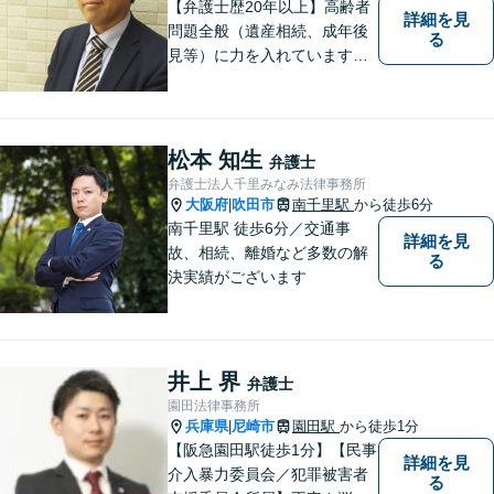
【弁護士歴20年以上】高齢者
詳細を見
問題全般（遺産相続、成年後
る
見等）に力を入れています。
その他、民事事件、家事事件
等を幅広く取り扱っていま
す。（江坂駅徒歩1分）
松本 知生
弁護士
弁護士法人千里みなみ法律事務所
大阪府
吹田市
南千里駅
から徒歩6分
|
南千里駅 徒歩6分／交通事
詳細を見
故、相続、離婚など多数の解
る
決実績がございます
井上 界
弁護士
園田法律事務所
兵庫県
尼崎市
園田駅
から徒歩1分
|
【阪急園田駅徒歩1分】【民事
詳細を見
介入暴力委員会／犯罪被害者
る