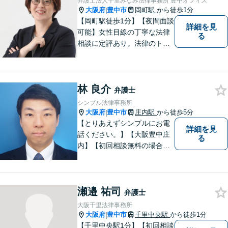
弁護士法人千里みなみ法律事務所 豊中オフィス
対応可能】まずはお気軽にご
大阪府
豊中市
岡町駅
から徒歩1分
|
連絡ください。
【岡町駅徒歩1分】【夜間面談
詳細を見
可能】女性目線の丁寧な法律
る
相談に定評あり。法律のトラ
ブルを「あなたのための弁護
団」がスピード解決します。
書籍の出版経験あり。質の高
林 良介
いリーガルサービスを提供し
弁護士
ます。
シンプル法律事務所
大阪府
豊中市
庄内駅
から徒歩5分
|
【とりあえずシンプルにお電
詳細を見
話ください。】【大阪豊中庄
る
内】【初回相談無料の場合あ
り】【夜間土日祝対応】【電
話WEB相談実施】【事務所は
大阪の豊中庄内ですが、電話
瀬邉 祐司
やWEB相談もございますので
弁護士
お気軽にお問合せください】
大阪千里法律事務所
大阪府
豊中市
千里中央駅
から徒歩1分
|
【千里中央駅1分】【初回相談