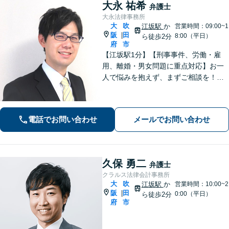
大永 祐希
弁護士
大永法律事務所
大
吹
江坂駅
か
営業時間：09:00~1
阪
田
|
8:00（平日）
ら徒歩2分
府
市
【江坂駅1分】【刑事事件、労働・雇
用、離婚・男女問題に重点対応】お一
人で悩みを抱えず、まずご相談を！き
め細かいコミュニケーションを大切に
し、寄り添うながらともに解決を目指
します。当日・夜間・電話相談可能で
電話でお問い合わせ
メールでお問い合わせ
す。【法テラス利用可】【WEB面談
可】
久保 勇二
弁護士
クラルス法律会計事務所
大
吹
江坂駅
か
営業時間：10:00~2
阪
田
|
0:00（平日）
ら徒歩2分
府
市