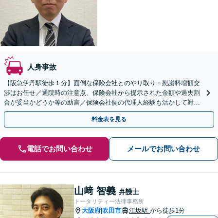
人身事故
【阪急伊丹駅徒歩１分】面倒な保険会社とのやり取り・慰謝料増額交
渉はお任せ／通院時の注意点、保険会社から提示された金額や過失割
合が妥当かどうか等の助言／保険会社側の代理人経験も活かして対応
します【弁護士費用特約OK】
料金表を見る
電話でお問い合わせ
メールでお問い合わせ
山﨑 智義
弁護士
トータリティー法律事務所
大阪府
吹田市
江坂駅
から徒歩1分
|