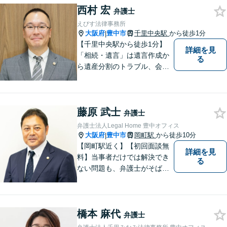
西村 宏
弁護士
えびす法律事務所
大阪府
豊中市
千里中央駅
から徒歩1分
|
【千里中央駅から徒歩1分】
詳細を見
「相続・遺言」は遺言作成か
る
ら遺産分割のトラブル、会社
の事業継承まで対応します。
「交通事故」は後遺症案件に
て1級相当での和解実績あり
藤原 武士
【初回相談30分無料】
弁護士
弁護士法人Legal Home 豊中オフィス
大阪府
豊中市
岡町駅
から徒歩10分
|
【岡町駅近く】【初回面談無
詳細を見
料】当事者だけでは解決でき
る
ない問題も、弁護士がそばに
いることで理想的な解決が目
指せるようになります。離婚
問題／相続問題／借金問題／
橋本 麻代
交通事故／企業法務など、幅
弁護士
広く対応可能。【夜間／休日