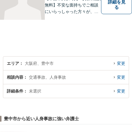
詳細を見
無料】不安な面持ちでご相談
る
にいらっしゃった方々が、少
しで明るい気持ちで帰ってい
ただけるように日々邁進して
おります。相談者にとって最
善の法的手段を選択し、終局
的解決に至るよう全力でサポ
ートいたします。
エリア
大阪府、豊中市
変更
相談内容
交通事故、人身事故
変更
詳細条件
未選択
変更
豊中市から近い人身事故に強い弁護士