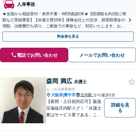
人身事故
★全国から相談受付・来所不要・WEB面談OK★【賠償額を約2倍に増
額など実績豊富】【弁護士歴10年】保険会社との交渉、損害賠償金の
増額、治療費打ち切り、ご家族での事故など、対応いたします。お早
めにご相談ください【初回相談・着手金無料】
料金表を見る
電話でお問い合わせ
メールでお問い合わせ
森岡 満広
弁護士
なごみ法律事務所
大阪府
豊中市
庄内駅
から徒歩1分
|
【夜間・土日祝対応可】阪急
詳細を見
宝塚線庄内駅スグ！「弁護士
る
業はサービス業である」こと
を徹底的に意識し，「聞く
耳」を持った話しやすい弁護
士を目指しています