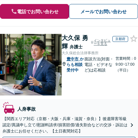
電話でお問い合わせ
メールでお問い合わせ
大久保 勇
京都府
インタビュ
ーを見る
輝
弁護士
大久保総合法律事務所
営業時間：0
豊中市
か
面談方法(対面・
らも相談
電話・ビデオな
9:00~17:00
受付中
ど)は応相談
（平日）
人身事故
【関西エリア対応（京都・大阪・兵庫・滋賀・奈良）】後遺障害等級
認定/異議申し立て/慰謝料請求/損害賠償/過失割合などの交渉・訴訟は
弁護士にお任せください。【土日夜間対応】