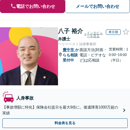
電話でお問い合わせ
メールでお問い合わせ
八子 裕介
東京都
インタビュ
ーを見る
弁護士
ベリーベスト法律事務所
営業時間：1
豊中市
か
面談方法(対面・
らも相談
電話・ビデオな
0:00~19:00
受付中
ど)は応相談
（平日）
人身事故
【事故増額に特化】保険会社提示を最大9倍に。後遺障害1000万超の
実績
料金表を見る