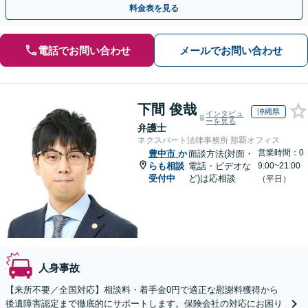
料金表を見る
電話でお問い合わせ
メールでお問い合わせ
下間 俊哉
沖縄県
インタビュ
ーを見る
弁護士
ネクスパート法律事務所 那覇オフィス
営業時間：0
豊中市
か
面談方法(対面・
らも相談
電話・ビデオな
9:00~21:00
受付中
ど)は応相談
（平日）
人身事故
【来所不要／全国対応】相談料・着手金0円で適正な慰謝料獲得から
後遺障害認定まで徹底的にサポートします。保険会社の対応にお困り