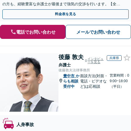
の方も、経験豊富な弁護士が最後まで強気の交渉を行います。【全国
13拠点】お気軽にご相談ください。
料金表を見る
電話でお問い合わせ
メールでお問い合わせ
後藤 敦夫
兵庫県
インタビュ
ーを見る
弁護士
後藤敦夫法律事務所
営業時間：0
豊中市
か
面談方法(対面・
らも相談
電話・ビデオな
9:00~18:00
受付中
ど)は応相談
（平日）
人身事故