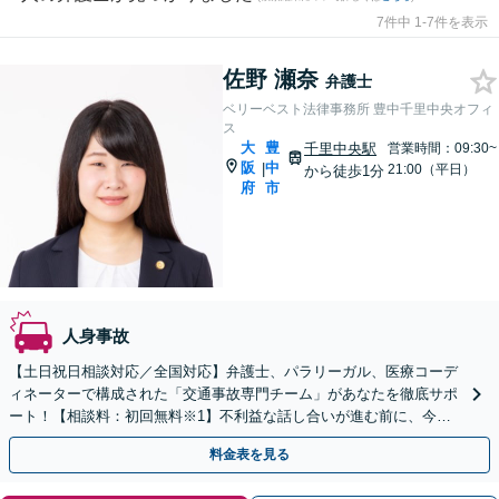
7件中 1-7件を表示
佐野 瀬奈
弁護士
ベリーベスト法律事務所 豊中千里中央オフィ
ス
大
豊
千里中央駅
営業時間：09:30~
阪
中
|
21:00（平日）
から徒歩1分
府
市
人身事故
【土日祝日相談対応／全国対応】弁護士、パラリーガル、医療コーデ
ィネーターで構成された「交通事故専門チーム」があなたを徹底サポ
ート！【相談料：初回無料※1】不利益な話し合いが進む前に、今す
ぐ相談！
料金表を見る