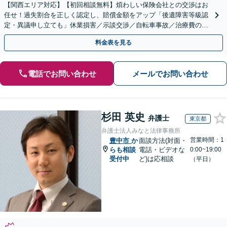
【関西エリア対応】【初回相談無料】煩わしい保険会社との交渉はお
任せ！過失割合を正しく認定し、賠償金額をアップ「後遺障害等級認
定・異議申し立ても」休業損害／示談交渉／自転車事故／治療費の打
ち切り／物損事故／死亡事故【休日・夜間相談可】
料金表を見る
電話でお問い合わせ
メールでお問い合わせ
杉田 英史
弁護士
東京都
弁護士法人みなと法律事務所
営業時間：1
豊中市
か
面談方法(対面・
らも相談
電話・ビデオな
0:00~19:00
受付中
ど)は応相談
（平日）