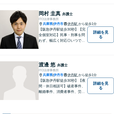
す。一人ひとりのご希望に最
大限応えられるよう尽力いた
します。まずはお気軽にご相
岡村 圭真
弁護士
談にいらしてください。【休
ITO法律事務所
日夜間相談可】
兵庫県
伊丹市
伊丹駅
から徒歩1分
|
【阪急伊丹駅徒歩30秒】【完
詳細を見
全個室対応】民事・刑事を問
る
わず、幅広く対応◎いつでも
迅速な対応で、「救急救命医
のような弁護士」を目指しま
す。広い視野とユーモアを忘
れず、尽力してまいります。
渡邊 悠
弁護士
【メーカー法務経験あり】
ITO法律事務所
兵庫県
伊丹市
伊丹駅
から徒歩1分
|
【阪急伊丹駅徒歩30秒】【夜
詳細を見
間・休日相談可】破産事件、
る
離婚事件、消費者事件、労働
事件など。依頼者さまの状況
を十分にヒアリングし、あら
ゆる観点から解決策をご提案
してまいります。まずは一度