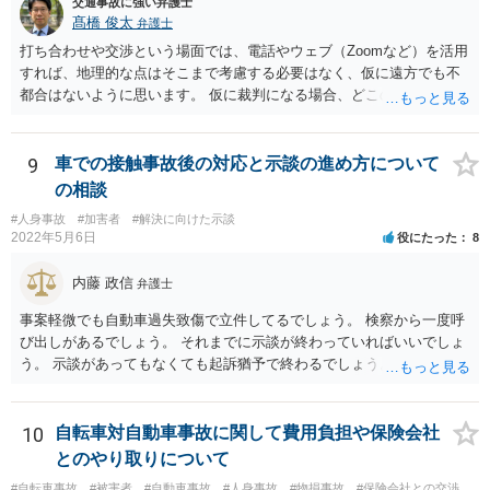
交通事故に強い弁護士
髙橋 俊太
弁護士
打ち合わせや交渉という場面では、電話やウェブ（Zoomなど）を活用
すれば、地理的な点はそこまで考慮する必要はなく、仮に遠方でも不
都合はないように思います。 仮に裁判になる場合、どこの裁判所にな
るかという点で、事故地の住所／被害者の住所／加害者の住所の３通
りが考えられますので、そのあたりは念のために考慮に入れた方がよ
いように思いますが、争点が複雑な事案でない場合には、多くの場
9
車での接触事故後の対応と示談の進め方について
合、交渉を経て示談で終了するので、裁判にまで発展しないのが通常
の相談
です。
#人身事故
#加害者
#解決に向けた示談
2022年5月6日
役にたった
8
内藤 政信
弁護士
事案軽微でも自動車過失致傷で立件してるでしょう。 検察から一度呼
び出しがあるでしょう。 それまでに示談が終わっていればいいでしょ
う。 示談があってもなくても起訴猶予で終わるでしょう。
10
自転車対自動車事故に関して費用負担や保険会社
とのやり取りについて
#自転車事故
#被害者
#自動車事故
#人身事故
#物損事故
#保険会社との交渉