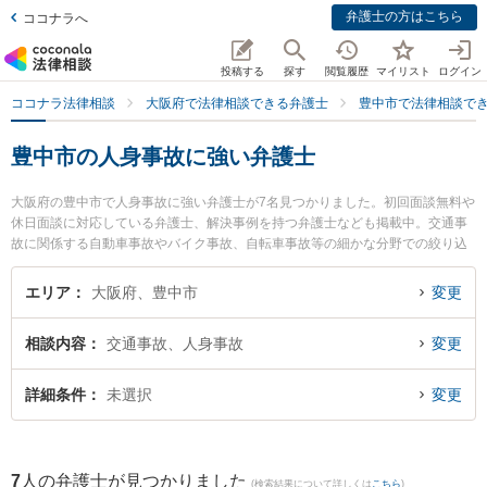
弁護士の方はこちら
ココナラへ
投稿する
探す
閲覧履歴
マイリスト
ログイン
ココナラ法律相談
大阪府で法律相談できる弁護士
豊中市で法律相談で
豊中市の人身事故に強い弁護士
大阪府の豊中市で人身事故に強い弁護士が7名見つかりました。初回面談無料や
休日面談に対応している弁護士、解決事例を持つ弁護士なども掲載中。交通事
故に関係する自動車事故やバイク事故、自転車事故等の細かな分野での絞り込
み検索もでき便利です。特にベリーベスト法律事務所 豊中千里中央オフィスの
佐野 瀬奈弁護士やなごみ法律事務所の森岡 満広弁護士、えびす法律事務所の西
エリア
大阪府、豊中市
変更
村 宏弁護士のプロフィール情報や弁護士費用、強みなどが注目されています。
『豊中市で土日や夜間に発生した人身事故のトラブルを今すぐに弁護士に相談
相談内容
交通事故、人身事故
変更
したい』『人身事故のトラブル解決の実績豊富な近くの弁護士を検索したい』
『初回相談無料で人身事故を法律相談できる豊中市内の弁護士に相談予約した
い』などでお困りの相談者さんにおすすめです。
詳細条件
未選択
変更
7
人の弁護士が見つかりました
(検索結果について詳しくは
こちら
)