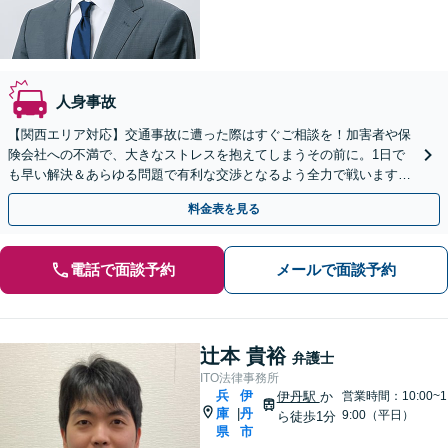
人身事故
【関西エリア対応】交通事故に遭った際はすぐご相談を！加害者や保
険会社への不満で、大きなストレスを抱えてしまうその前に。1日で
も早い解決＆あらゆる問題で有利な交渉となるよう全力で戦います！
示談金の増額や適切な後遺障害等級など、お任せください。
料金表を見る
電話で面談予約
メールで面談予約
辻本 貴裕
弁護士
ITO法律事務所
兵
伊
伊丹駅
か
営業時間：10:00~1
庫
丹
|
9:00（平日）
ら徒歩1分
県
市