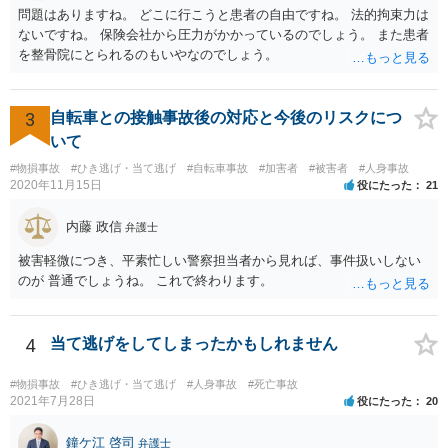
問題はありますね。 どこに行こうと患者の自由ですね。 法的拘束力は
ないですね。 保険会社から圧力がかかっているのでしょう。 また患者
を整骨院にとられるのもいやなのでしょう。
3
自転車との接触事故後の対応と今後のリスクにつ
いて
#物損事故
#ひき逃げ・当て逃げ
#自転車事故
#加害者
#被害者
#人身事故
2020年11月15日
役にたった
21
内藤 政信
弁護士
被害軽微につき、平素忙しい警察担当者から見れば、事件扱いしない
のが 普通でしょうね。 これで終わります。
4
当て逃げをしてしまったかもしれません
#物損事故
#ひき逃げ・当て逃げ
#人身事故
#死亡事故
2021年7月28日
役にたった
20
鐘ケ江 啓司
弁護士