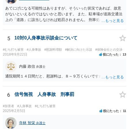
あてにげになる可能性はありますが、そういった状況であれば、故意
がないといえるのではないかと思います。 また、駐車場が道路交通法
上の「道路」に該当しなければ処罰されません。 刑事処分がなされる
かどうかは、その駐車場が道路交通法の「道路（一般交通の用に供す
るその他の場所）」にあたるかが重要です。 駐車場が「道路」にあた
るかは難しい問題で、私が経験した事例でも、コインパーキングで警
5
10対0人身事故示談金について
察官は「道路」と判断して道路交通法違反で立件したものの、検察官
は「道路」にあたらないとして不起訴処分にしたものがあります（検
#むち打ち被害
#人身事故
#慰謝料増額
#解決に向けた示談
#保険会社との交渉
察官に意見書を出しました）。コンビニやスーパーの駐車場では「道
2018年9月22日
役にたった
13
路」とした裁判例もあります。 「一般交通の用に供するその他の場
所」とは、道路法に規定する道路及び道路運送法に規定する自動車道
内藤 政信
弁護士
以外で不特定の人や車が自由に通行することができる場所をいうとさ
通院期間１４日間だと、慰謝料は、８～９万くらいですね。
れています。 この判断にあたっては、「道路の体裁の有無」、「客
観性・継続性・反復性の有無」、「公開性の有無」及び「道路性の有
無」を検討するのが一般的です（道路交通執務研究会編著『執務資料
6
信号無視 人身事故 刑事罰
道路交通法解説（１８訂版）』（東京法令出版、２０２０年１１月）
７頁）。つまり、総合判断が必要になります。
#加害者
#人身事故
#むち打ち被害
2025年2月5日
役にたった
11
寺林 智栄
弁護士