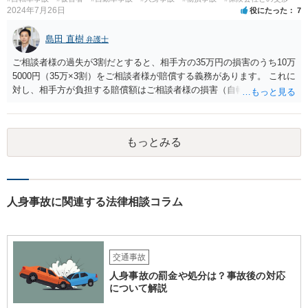
2024年7月26日
役にたった
7
島田 直樹
弁護士
ご相談者様の過失が3割だとすると、相手方の35万円の損害のうち10万
5000円（35万×3割）をご相談者様が賠償する義務があります。 これに
対し、相手方が負担する賠償額はご相談者様の損害（自転車の修理費
用（時価が上限）と人身損害（通院慰謝料、休業損害等）等）の7割と
なります。 したがって、ご相談者様の損害が、16万円（相手方賠償額
16万円×7割＝10万4800円）を超えれば、賠償として受け取る金額の方
もっとみる
が多くなります。 なお、通院慰謝料は、裁判基準で1か月で28万円、2
か月で52万円が相場となりますが、任意交渉では一定割合減額（3割減
など）されることが実務では多いです。
人身事故に関連する法律相談コラム
交通事故
人身事故の罰金や処分は？事故後の対応
について解説