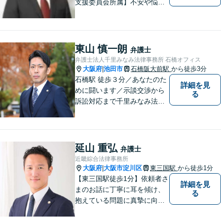
支援委員会所属】不安や悩み
のある方は、トラブルが発生
する前に気軽にご相談下さ
い。 病気の治療と同じで、早
期の対策こそが解決にとって
東山 慎一朗
弁護士
最も有効な手段です。最高の
弁護士法人千里みなみ法律事務所 石橋オフィス
法的サービスを社会の隅々に
大阪府
池田市
石橋阪大前駅
から徒歩3分
|
まで届けます。
石橋駅 徒歩３分／あなたのた
詳細を見
めに闘います／示談交渉から
る
訴訟対応まで千里みなみ法律
事務所にお任せください
延山 重弘
弁護士
近畿綜合法律事務所
大阪府
大阪市淀川区
東三国駅
から徒歩1分
|
【東三国駅徒歩1分】依頼者さ
詳細を見
まのお話に丁寧に耳を傾け、
る
抱えている問題に真摯に向き
合うことを大切にしていま