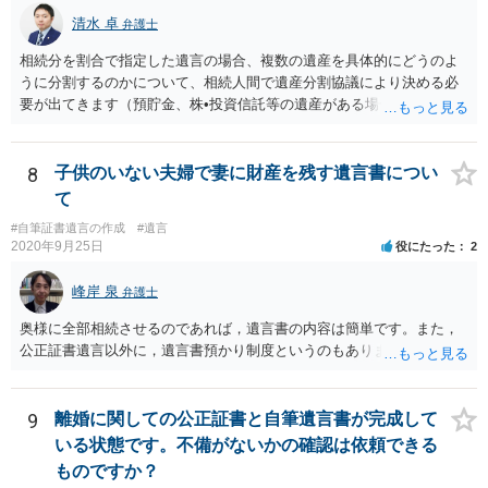
清水 卓
弁護士
相続分を割合で指定した遺言の場合、複数の遺産を具体的にどうのよ
うに分割するのかについて、相続人間で遺産分割協議により決める必
要が出てきます（預貯金、株•投資信託等の遺産がある場合に、どの遺
産についても相続分の割合で分けるのか、預貯金はある相続人に、株•
投資信託は他の相続人にというような分け方をするのか等について
は、相続人間で遺産分割協議により決める必要があります）。
8
子供のいない夫婦で妻に財産を残す遺言書につい
て
#自筆証書遺言の作成
#遺言
2020年9月25日
役にたった
2
峰岸 泉
弁護士
奥様に全部相続させるのであれば，遺言書の内容は簡単です。また，
公正証書遺言以外に，遺言書預かり制度というのもあります。
9
離婚に関しての公正証書と自筆遺言書が完成して
いる状態です。不備がないかの確認は依頼できる
ものですか？