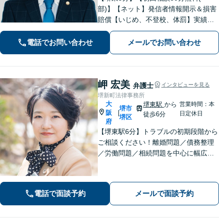
部)】【ネット】発信者情報開示＆損害
賠償【いじめ、不登校、体罰】実績豊
富【離婚問題】不倫・離婚に注力／有
利な条件での慰謝料・離婚【労働問
電話でお問い合わせ
メールでお問い合わせ
題】ハラスメント事案の実績／裁判を
見据えて加害者・会社と交渉【土日祝
対応】
岬 宏美
弁護士
インタビューを見る
堺新町法律事務所
大
堺東駅
から
営業時間：本
堺市
阪
|
日定休日
徒歩6分
堺区
府
【堺東駅6分】トラブルの初期段階から
ご相談ください！離婚問題／債務整理
／労働問題／相続問題を中心に幅広く
対応。丁寧にお話をお聞きし、一人ひ
とりに合った解決策をご提示いたしま
す【完全個室】
電話で面談予約
メールで面談予約