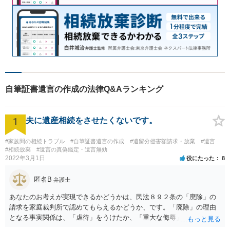
自筆証書遺言の作成の法律Q&Aランキング
1
夫に遺産相続をさせたくないです。
#家族間の相続トラブル
#自筆証書遺言の作成
#遺留分侵害額請求・放棄
#遺言
#相続放棄
#遺言の真偽鑑定・遺言無効
2022年3月1日
役にたった
8
匿名B
弁護士
あなたのお考えが実現できるかどうかは、民法８９２条の「廃除」の
請求を家庭裁判所で認めてもらえるかどうか、です。「廃除」の理由
となる事実関係は、「虐待」をうけたか、「重大な侮辱」を受けた
か、推定相続人たる夫に「その他著しい非行」があったか否かです。