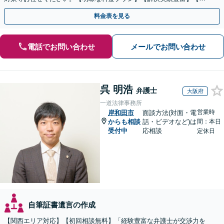
話相談可】
料金表を見る
電話でお問い合わせ
メールでお問い合わせ
呉 明浩
弁護士
大阪府
一道法律事務所
営業時
岸和田市
面談方法(対面・電
からも相談
話・ビデオなど)は
間：本日
受付中
応相談
定休日
自筆証書遺言の作成
【関西エリア対応】【初回相談無料】「経験豊富な弁護士が交渉力を