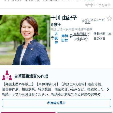
9件中 1-9件を表示
十川 由紀子
インタビューを
見る
弁護士
弁護士法人阪南合同法律事務所
大
岸和田駅
か
営業時間：本
岸和
阪
|
日定休日
ら徒歩3分
田市
府
自筆証書遺言の作成
【弁護士歴15年以上】【岸和田駅3分】【弁護士4人在籍】遺産分割、
遺言書作成、相続放棄、特別受益、預金の使い込みなど、複雑化した
相続トラブルもお任せください。相談者が満足できる解決の実現のた
めに、他士業と連携し最善を尽くします【完全個室】
料金表を見る