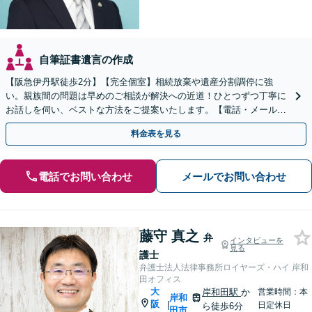
自筆証書遺言の作成
【阪急伊丹駅徒歩2分】【完全個室】相続放棄や遺産分割調停に強
い。親族間の問題は早めのご相談が解決への近道！ひとつずつ丁寧に
お話しを伺い、ベストな方法をご提案いたします。【電話・メール相
談初回無料】【休日夜間対応可】【オンライン可能】
料金表を見る
電話でお問い合わせ
メールでお問い合わせ
藤守 真之
弁
インタビューを
見る
護士
弁護士法人法律事務所ロイヤーズ・ハイ 岸和
田オフィス
大
岸和田駅
か
営業時間：本
岸和
阪
|
日定休日
ら徒歩6分
田市