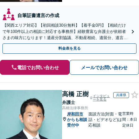
自筆証書遺言の作成
【関西エリア対応】【初回相談30分無料】【着手金0円】【相続だけ
で年100件以上の相談に対応する事務所】経験豊富な弁護士が依頼者
さまの味方になります！遺産分割協議、不動産相続、遺留分、遺言書
の作成など【烏丸御池駅7分】
料金表を見る
電話でお問い合わせ
メールでお問い合わせ
高橋 正樹
兵庫県
インタビュ
ーを見る
弁護士
高橋法律事務所
営業時
岸和田市
面談方法(対面・電
からも相談
話・ビデオなど)は
間：本日
受付中
応相談
定休日