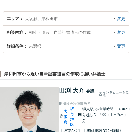
エリア
大阪府、岸和田市
変更
相談内容
相続・遺言、自筆証書遺言の作成
変更
詳細条件
未選択
変更
岸和田市から近い自筆証書遺言の作成に強い弁護士
田渕 大介
弁護
インタビューを見
る
士
田渕総合法律事務所
堺
堺東駅
か
営業時間：10:00~1
大
市
7:00（土日祝日）
ら徒歩5
阪
|
堺
分
府
区
【堺東5分】【初回相談30分無料(一