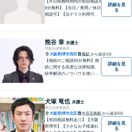
【平日執務時間内の初回相談3
詳細を見
0分無料】【当日／夜間／休日
る
相談可】【法テラス利用可】
南海本線泉佐野駅より徒歩約5
分。
熊谷 章
弁護士
堺鳳法律事務所
大阪府
堺市西区
鳳駅
から徒歩1分
|
【相続のご相談60分無料】相
詳細を見
続に関する高度な法律知識、
る
紛争解決のノウハウを使い、
より良い法的サービスを提供
します。 ご相談者様の大切な
時間を無駄にしないよう、的
確かつスピーディーに進め、
犬塚 竜也
弁護士
ご相談様にとって最適なご提
堺北法律事務所
案ができるよう努めます。
大阪府
堺市北区
中百舌鳥駅
から徒歩5分
|
【初回相談無料あり】【大阪
詳細を見
府堺市】【小さなお子様連れ
る