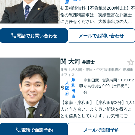
府
初回相談無料【不倫相談200件以上】不
倫の慰謝料請求は、実績豊富な弁護士
にお任せください。大阪南出身の人情
派弁護士が対応【交通事故も強い】交
通事故に遭われてお困りの方はお気軽
電話でお問い合わせ
メールでお問い合わせ
にお電話ください【当日／夜間／休日
の相談可】
関 大河
弁護士
弁護士法人関・岸田・中村法律事務所 岸和田
オフィス
岸
岸和田駅
営業時間：10:00~2
大
和
0:00（土日祝日）
から徒歩2
阪
|
田
分
府
市
【泉南・岸和田】【岸和田駅2分】1人1
人と向き合い、より良い解決を得るこ
とを信条としています。お気軽にご相
談下さい。
電話で面談予約
メールで面談予約