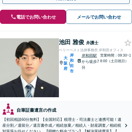
電話でお問い合わせ
メールでお問い合わせ
池田 雅俊
弁護士
ベリーベスト法律事務所 岸和田オフィス
岸
岸和田駅
営業時間：09:30~1
大
和
8:00（土日祝日）
から徒歩7
阪
|
田
分
府
市
自筆証書遺言の作成
【初回相談60分無料】【全国対応】税理士・司法書士と連携可能！遺
産分割／遺留分／遺言書作成／相続放棄／相続人・財産調査／相続税
対策等お任せください。【明瞭な料金プラン】【解決実績豊富】【電