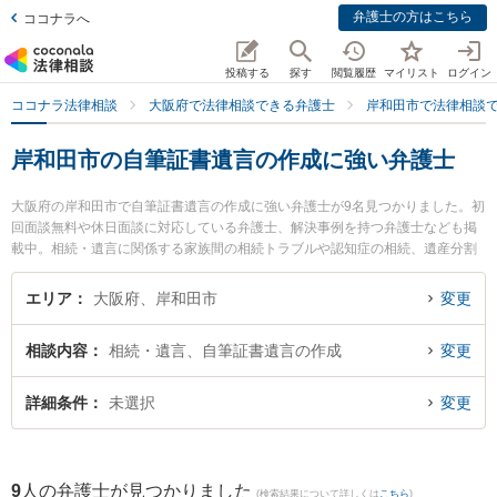
弁護士の方はこちら
ココナラへ
投稿する
探す
閲覧履歴
マイリスト
ログイン
ココナラ法律相談
大阪府で法律相談できる弁護士
岸和田市で法律相談
岸和田市の自筆証書遺言の作成に強い弁護士
大阪府の岸和田市で自筆証書遺言の作成に強い弁護士が9名見つかりました。初
回面談無料や休日面談に対応している弁護士、解決事例を持つ弁護士なども掲
載中。相続・遺言に関係する家族間の相続トラブルや認知症の相続、遺産分割
等の細かな分野での絞り込み検索もでき便利です。特に弁護士法人阪南合同法
律事務所の十川 由紀子弁護士やベリーベスト法律事務所 岸和田オフィスの河合
エリア
大阪府、岸和田市
変更
淳志弁護士、ベリーベスト法律事務所 岸和田オフィスの池田 雅俊弁護士のプロ
フィール情報や弁護士費用、強みなどが注目されています。『岸和田市で土日
相談内容
相続・遺言、自筆証書遺言の作成
変更
や夜間に発生した自筆証書遺言の作成のトラブルを今すぐに弁護士に相談した
い』『自筆証書遺言の作成のトラブル解決の実績豊富な近くの弁護士を検索し
たい』『初回相談無料で自筆証書遺言の作成を法律相談できる岸和田市内の弁
詳細条件
未選択
変更
護士に相談予約したい』などでお困りの相談者さんにおすすめです。
9
人の弁護士が見つかりました
(検索結果について詳しくは
こちら
)