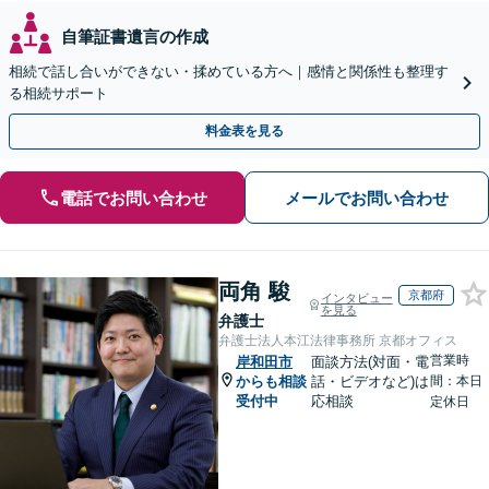
自筆証書遺言の作成
相続で話し合いができない・揉めている方へ｜感情と関係性も整理す
る相続サポート
料金表を見る
電話でお問い合わせ
メールでお問い合わせ
両角 駿
京都府
インタビュー
を見る
弁護士
弁護士法人本江法律事務所 京都オフィス
営業時
岸和田市
面談方法(対面・電
からも相談
話・ビデオなど)は
間：本日
受付中
応相談
定休日