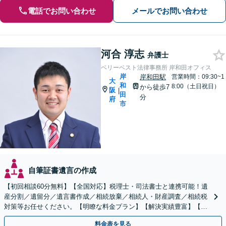
電話でお問い合わせ
メールでお問い合わせ
河合 淳志
弁護士
ベリーベスト法律事務所 岸和田オフィス
岸
岸和田駅
営業時間：09:30~1
大
和
8:00（土日祝日）
から徒歩7
阪
|
田
分
府
市
自筆証書遺言の作成
【初回相談60分無料】【全国対応】税理士・司法書士と連携可能！遺
産分割／遺留分／遺言書作成／相続放棄／相続人・財産調査／相続税
対策等お任せください。【明瞭な料金プラン】【解決実績豊富】【電
話相談可】
料金表を見る