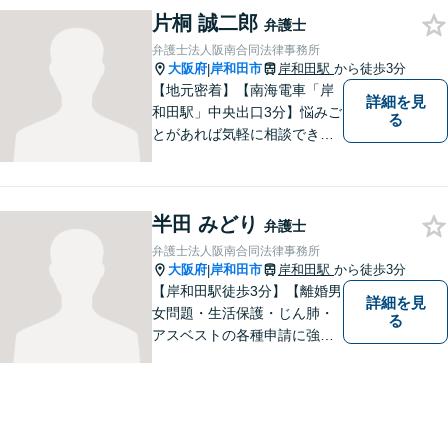
片桐 誠二郎
はお一人で抱えず、ぜひ弁護
弁護士
士へご相談ください【完全個
弁護士法人阪南合同法律事務所
室】
大阪府
岸和田市
岸和田駅
から徒歩3分
|
【地元密着】【南海電車「岸
詳細を見
和田駅」中央出口3分】悩みご
る
とがあれば気軽に相談でき
る“町医者的な弁護士”を目指
しています。身体の不調を感
じたらかかりつけの医師に診
半田 みどり
てもらうように、どうぞお気
弁護士
軽にご相談ください。
弁護士法人阪南合同法律事務所
大阪府
岸和田市
岸和田駅
から徒歩3分
|
【岸和田駅徒歩3分】【離婚男
詳細を見
女問題・生活保護・じん肺・
る
アスベストの各種申請に強
み】DV・モラハラを立証し、
被害者の権利を守れるよう、
最大限の努力をしてまいりま
す。お困りごとがあれば、お
気軽にご相談ください。