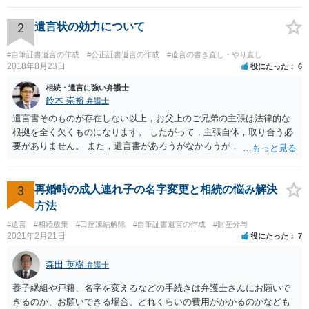
「廃除」は遺言でも可能です（民法８９３条）。 弁護士に具体的な事
情を話して相談して、「廃除」が可能か、実際に法律相談を受けるこ
2
遺言状の効力について
とをお勧めします。
#自筆証書遺言の作成
#公正証書遺言の作成
#遺言の書き直し・やり直し
2018年8月23日
役にたった
6
相続・遺言に強い弁護士
鈴木 崇裕
弁護士
遺言書そのものが存在しない以上，お父上のご兄弟の主張は法律的な
根拠を全く欠くものになります。 したがって，主張自体，取り合う必
要がありません。 また，遺言書があろうがなかろうが，お父上のご兄
弟と面会しなければならない義務はもともとありません。 峰岸先生の
ご回答にもありますが， 代理人弁護士をたてて，その弁護士から相手
方に対して， ・相続に関する主張は法的根拠がなく，一切応じないこ
3
再婚時の成人連れ子の名字変更と相続の悩み解決
と ・今後一切の連絡をしてこないでほしいこと ・連絡を継続してくる
方法
ようであれば警察への通報や法的措置も辞さないこと などを記載した
#遺言
#相続放棄
#口座凍結解除
#自筆証書遺言の作成
#財産分与
書面を発送してもらうことがよろしいように思います。
2021年2月21日
役にたった
7
森田 英樹
弁護士
養子縁組や戸籍、名字を変えるなどの手続きは弁護士さんにお願いで
きるのか、お願いできる場合、どれくらいの費用がかかるのかなども