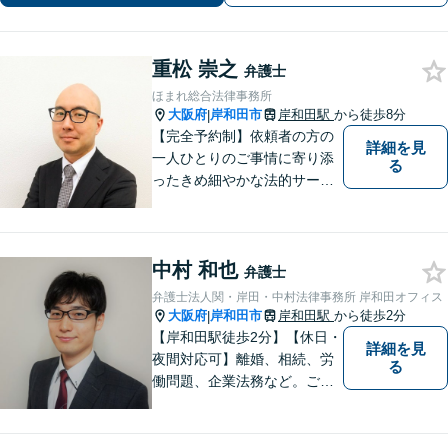
重松 崇之
弁護士
ほまれ総合法律事務所
大阪府
岸和田市
岸和田駅
から徒歩8分
|
【完全予約制】依頼者の方の
詳細を見
一人ひとりのご事情に寄り添
る
ったきめ細やかな法的サービ
スを心がけております。お困
りの方は、お気軽にご相談く
ださい。初回法律相談は３０
中村 和也
分無料です。
弁護士
弁護士法人関・岸田・中村法律事務所 岸和田オフィス
大阪府
岸和田市
岸和田駅
から徒歩2分
|
【岸和田駅徒歩2分】【休日・
詳細を見
夜間対応可】離婚、相続、労
る
働問題、企業法務など。ご依
頼者さまのお話を親身に伺
い、解決へ向けてベストな方
法をご提案いたします。不安