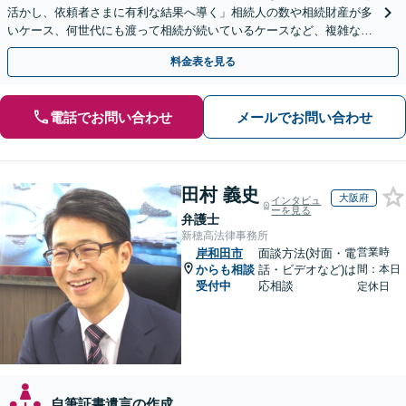
活かし、依頼者さまに有利な結果へ導く」相続人の数や相続財産が多
いケース、何世代にも渡って相続が続いているケースなど、複雑な事
案でも対応！協議、調停、審判どのフェーズからも相談可
料金表を見る
電話でお問い合わせ
メールでお問い合わせ
田村 義史
大阪府
インタビュ
ーを見る
弁護士
新穂高法律事務所
営業時
岸和田市
面談方法(対面・電
からも相談
話・ビデオなど)は
間：本日
受付中
応相談
定休日
自筆証書遺言の作成