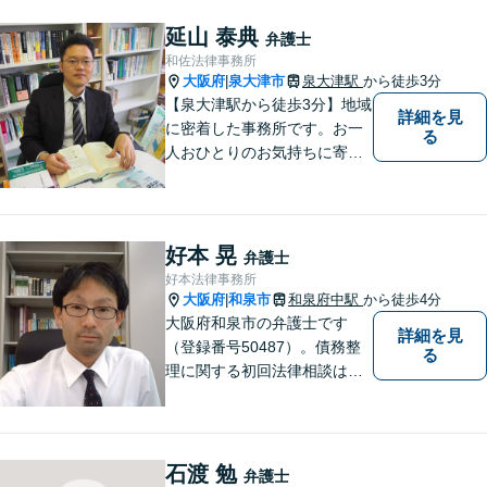
延山 泰典
弁護士
和佐法律事務所
大阪府
泉大津市
泉大津駅
から徒歩3分
|
【泉大津駅から徒歩3分】地域
詳細を見
に密着した事務所です。お一
る
人おひとりのお気持ちに寄り
添います。https://kazusa-law.
com/
好本 晃
弁護士
好本法律事務所
大阪府
和泉市
和泉府中駅
から徒歩4分
|
大阪府和泉市の弁護士です
詳細を見
（登録番号50487）。債務整
る
理に関する初回法律相談は無
料です。
石渡 勉
弁護士