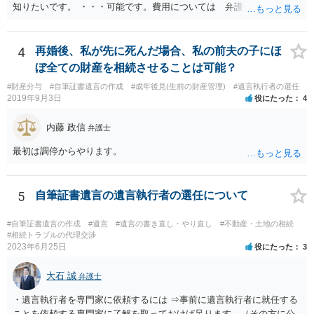
知りたいです。 ・・・可能です。費用については 弁護士と直接面談
の上 内容を確認し 協議の上個別に契約によって決まることになっ
ています。 やはり、成人した子のことまでごちゃごちゃ考えず、自分
の事だけ考えるべきなのでしょうか ・・・お子さんの事をまで含め良
4
再婚後、私が先に死んだ場合、私の前夫の子にほ
い解決案があればお悩みになるのは当然と言えば当然のことです。 彼
ぼ全ての財産を相続させることは可能？
と親子関係を結びたいと思っているが、名字は変えたくない・・・養
#財産分与
#自筆証書遺言の作成
#成年後見(生前の財産管理)
#遺言執行者の選任
子縁組の必要があり 氏も変更することになります。 しかし 彼は成人
2019年9月3日
役にたった
4
しているとは言え、自分の子と私の連れ子、全て平等にしたいと希
望。もちろん私もそうできればと思います。 ・・・婚姻前の契約 あ
内藤 政信
弁護士
るいは 遺言書などで その意思を実現する方法はあります。 弁護
士に相談してみてください。
最初は調停からやります。
5
自筆証書遺言の遺言執行者の選任について
#自筆証書遺言の作成
#遺言
#遺言の書き直し・やり直し
#不動産・土地の相続
#相続トラブルの代理交渉
2023年6月25日
役にたった
3
大石 誠
弁護士
・遺言執行者を専門家に依頼するには ⇒事前に遺言執行者に就任する
ことを依頼する専門家に了解を取っておけば足ります。（その方に公