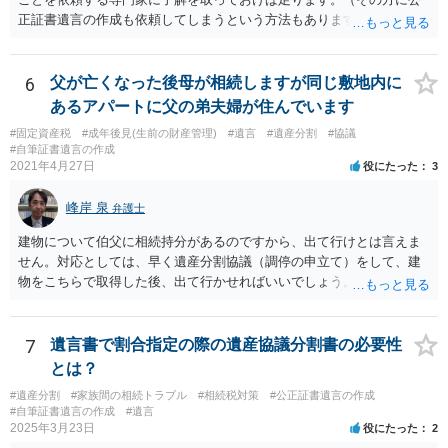
正証書遺言の作成も依頼してしまうという方法もあります） 事前に了
解を取るだけであれば、契約は不要ですし、契約料を払う必要もあり
ません。 遺言執行者に就任し、遺言執行が完了したときの報酬だけ、
弁護士費用としてかかります。 ・亡くなった際に、法務局に預けた自
6
父が亡くなった後母が相続しますが同じ敷地内に
筆証書遺言の存在を親族がなかったものにされる可能性 ⇒自筆の遺言
あるアパートに父の弟夫婦が住んでいます
書を法務局に保管した場合、死亡後、法務局に遺言書の有無を照会す
#固定資産税
#成年後見(生前の財産管理)
#遺言
#遺産分割
#協議
ることになりますので、「法務局に預けた自筆証書遺言の存在を親族
#自筆証書遺言の作成
がなかったもの」にすることはできません。 存在をなかったものにす
2021年4月27日
役にたった
3
るというよりも、遺言の効力を争う（遺言は無効だ）と主張する場合
がありえますが、その予防方法は、遺言者と面談してみないと判断が
峰岸 泉
弁護士
難しいです。
建物について伯父に相続持分があるのですから、出て行けとは言えま
せん。対応としては、早く遺産分割協議（調停の申立て）をして、建
物をこちらで取得した後、出て行かせればいいでしょう。 建物の固定
資産税については、持分に応じた負担が考えられますが、時効にかか
っていない部分については請求すればいいと思います。 なお、家賃に
ついては、お父様自身が遺産分割手続をしなかったのですから、あき
7
遺言書で割合指定の際の遺産協議分割書の必要性
らめるしかないと思います。
とは？
#遺産分割
#家族間の相続トラブル
#相続税対策
#公正証書遺言の作成
#自筆証書遺言の作成
#遺言
2025年3月23日
役にたった
2