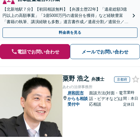
【北新地駅７分】【初回相談無料】【弁護士歴22年】「遺産総額3億
円以上の高額事案」「1億5000万円の遺留分を獲得」など経験豊富
「書籍の執筆、講演経験も多数」遺言書作成／遺産分割／遺留分／相
続放棄など【休日・夜間面談可】【完全個室対応】
料金表を見る
電話でお問い合わせ
メールでお問い合わせ
粟野 浩之
弁護士
京都府
あわの法律事務所
営業時
岸和田市
面談方法(対面・電
からも相談
話・ビデオなど)は
間：本日
受付中
応相談
定休日