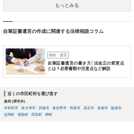
には変わりがありません。 なかなか対応に難しい案件であり、公開の
もっとみる
場でアドバイスを行うのも限界があるように思われますので、資料等
を持参のうえ個別に弁護士に相談されることをお勧めします。
自筆証書遺言の作成に関連する法律相談コラム
相続・遺言
自筆証書遺言の書き方│法改正の変更点
とは？必要書類や注意点など解説
近くの市区町村を選び直す
泉州 (堺市外)
岸和田市
泉大津市
貝塚市
泉佐野市
和泉市
高石市
泉南市
阪南市
忠岡町
熊取町
田尻町
岬町