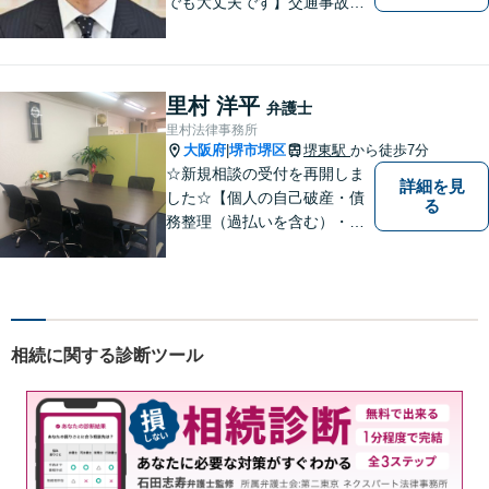
でも大丈夫です】交通事故、
離婚、相続、借金問題の初回
相談料は無料です。親身にな
ってご相談に乗ります。
里村 洋平
弁護士
里村法律事務所
大阪府
堺市堺区
堺東駅
から徒歩7分
|
☆新規相談の受付を再開しま
詳細を見
した☆【個人の自己破産・債
る
務整理（過払いを含む）・法
人の破産・刑事事件・交通事
故を主に取扱い】【債務関
係・刑事事件・交通事故は初
回相談無料（特に時間制限は
ありません）】【堺東徒歩７
相続に関する診断ツール
分】【分割払い・法テラス利
用もご相談下さい】