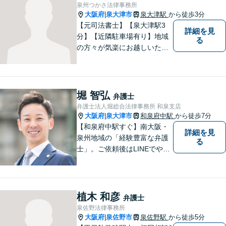
泉州つかさ法律事務所
大阪府
泉大津市
泉大津駅
から徒歩3分
|
【元司法書士】【泉大津駅3
詳細を見
分】【近隣駐車場有り】地域
る
の方々が気楽にお越しいただ
ける法律事務所を目指してお
ります。どのような小さなお
悩みでも、弁護士に依頼する
かどうかも含めて、まずはお
堀 智弘
弁護士
気軽にご相談ください。
弁護士法人堀総合法律事務所 和泉支店
大阪府
泉大津市
和泉府中駅
から徒歩7分
|
【和泉府中駅すぐ】南大阪・
詳細を見
泉州地域の「経験豊富な弁護
る
士」。ご依頼後はLINEでやり
取り可能。4名の弁護士が在
籍。全案件を複数の弁護士で
担当する安心のサポート体
制。グループ会社に税理士法
植木 和彦
弁護士
人・社労士事務所・不動産会
泉佐野法律事務所
社があり問題を丸ごと解決！
大阪府
泉佐野市
泉佐野駅
から徒歩5分
|