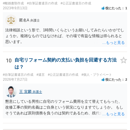
#離婚書類作成
#自筆証書遺言の作成
#公正証書遺言の作成
2023年9月13日
役にたった
1
匿名A
弁護士
法律相談という形で、1時間いくらというお願いしてみたらいかがでし
ょうか。複雑なものではなければ、その場で有益な情報は得られると
思います。
10
自宅リフォーム契約の支払い負担を回避する方法
は？
#自筆証書遺言の作成
#遺言
#公正証書遺言の作成
#個人・プライベート
2026年7月27日
役にたった
2
王 宣麟
弁護士
懇意にしている男性に自宅のリフォーム費用を立て替えてもらった、
改修工事の契約名義はご自身という状況になりますでしょうか。 もし
そうであれば原則債務を負うのは契約であるため、残代金を捻出して
もらうよう約束した男性に支払いをお願いするしかないように思われ
ます。 入籍した場合でも、原則契約者が単独で全ての債務を負うこと