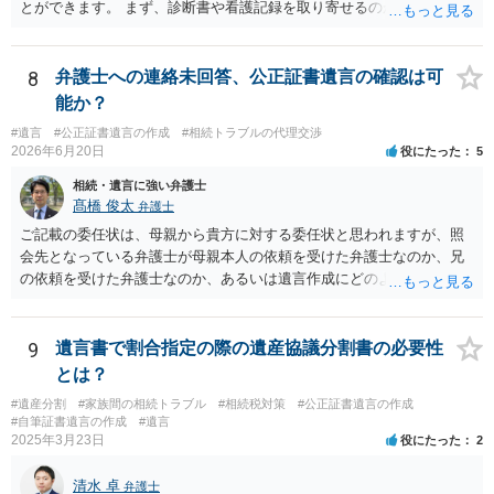
とができます。 まず、診断書や看護記録を取り寄せるのが重要となり
ます。 ご自分で取り寄せるか、弁護士に取り寄せてもらうかしたらよ
いと思います。
8
弁護士への連絡未回答、公正証書遺言の確認は可
能か？
#遺言
#公正証書遺言の作成
#相続トラブルの代理交渉
2026年6月20日
役にたった
5
相続・遺言に強い弁護士
髙橋 俊太
弁護士
ご記載の委任状は、母親から貴方に対する委任状と思われますが、照
会先となっている弁護士が母親本人の依頼を受けた弁護士なのか、兄
の依頼を受けた弁護士なのか、あるいは遺言作成にどのような立場で
関与しているのかによって、説明を求められる範囲は変わり得るもの
と思われます。 仮に、その弁護士が母親本人から依頼を受けているの
であれば、母親本人に対する報告義務が問題となります。母親が貴方
9
遺言書で割合指定の際の遺産協議分割書の必要性
に一任する旨を明確に伝えており、委任状の内容にも、弁護士との連
とは？
絡、進捗確認、公正証書遺言の作成有無や控えの確認等が含まれてい
#遺産分割
#家族間の相続トラブル
#相続税対策
#公正証書遺言の作成
るのであれば、貴方から進捗状況等の説明を求める余地はあります。
#自筆証書遺言の作成
#遺言
他方で、その弁護士が兄の依頼を受けた弁護士である場合には、兄の
2025年3月23日
役にたった
2
代理人という立場になりますので、貴方や母親に対して当然に進捗状
況を報告する義務があるとは限りません。また、親族間で利害対立が
清水 卓
弁護士