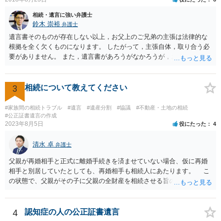
相続・遺言に強い弁護士
鈴木 崇裕
弁護士
遺言書そのものが存在しない以上，お父上のご兄弟の主張は法律的な
根拠を全く欠くものになります。 したがって，主張自体，取り合う必
要がありません。 また，遺言書があろうがなかろうが，お父上のご兄
弟と面会しなければならない義務はもともとありません。 峰岸先生の
ご回答にもありますが， 代理人弁護士をたてて，その弁護士から相手
方に対して， ・相続に関する主張は法的根拠がなく，一切応じないこ
3
相続について教えてください
と ・今後一切の連絡をしてこないでほしいこと ・連絡を継続してくる
ようであれば警察への通報や法的措置も辞さないこと などを記載した
#家族間の相続トラブル
#遺言
#遺産分割
#協議
#不動産・土地の相続
書面を発送してもらうことがよろしいように思います。
#公正証書遺言の作成
2023年8月5日
役にたった
4
清水 卓
弁護士
父親が再婚相手と正式に離婚手続きを済ませていない場合、仮に再婚
相手と別居していたとしても、再婚相手も相続人にあたります。 こ
の状態で、父親がその子に父親の全財産を相続させる旨の公正証書遺
言を残した場合、一旦は子が父親の全財産を相続することになります
が、再婚相手の遺留分を侵害しているため、再婚相手から相続人
（子）に対して遺留分侵害額請求権が行使される可能性があります。
4
認知症の人の公正証書遺言
お悩みのようであれば、問題の当事者であるお父様本人がお住まい