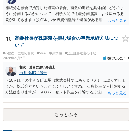
ある可能性がある場合、守秘義務や本人意思確認の観点から、委任状
があるとしても直ちに内容を開示しないこともあり得ます。 公正証書
相続分を割合で指定した遺言の場合、複数の遺産を具体的にどうのよ
遺言が作成済みである場合でも、生前にその存在や内容を誰に開示す
うに分割するのかについて、相続人間で遺産分割協議により決める必
るかは、基本的には遺言者本人の意思による問題です。まずは、母親
要が出てきます（預貯金、株•投資信託等の遺産がある場合に、どの遺
本人から弁護士に対し、「娘に進捗状況及び公正証書遺言の作成有
産についても相続分の割合で分けるのか、預貯金はある相続人に、株•
無・内容について説明してよい」旨を明確に伝えてもらい、委任状の
投資信託は他の相続人にというような分け方をするのか等について
写しを添付して、期限を区切って書面で回答を求めることが考えられ
は、相続人間で遺産分割協議により決める必要があります）。
10
高齢社長が株譲渡を拒む場合の事業承継方法につ
ます。それでも回答がない場合には、母親本人の意思能力や真意、兄
いて
による不当な関与の有無も含めて、別の弁護士に資料（遺言書案、委
#不動産・土地の相続
#M&A・事業承継
#公正証書遺言の作成
任状、母親の発言内容、弁護士との連絡履歴、兄とのやり取り等）を
2026年6月5日
役にたった
3
示して相談した方がよいように思います。
相続・遺言に強い弁護士
白井 弘昭
弁護士
＞20人ほどの小さな町工場（株式会社ではありません） は誤りでしょ
うか。株式会社ということでよろしいですね。 少数株主なら排除する
方法はありますが、９０パーセント株主を排除する方法は現実的にあ
りません。 事業承継や株譲渡を進めるには、社員全員で本人を説得す
るか、家族を説得して承継させるかしかないでしょう。 また、出資者
がいれば、全員で会社を辞めて新たな会社を立ち上げることも考えら
もっとみる
れます。 それか、しばらく我慢して、社長が没した後に相続人から承
継させるしかないように思えます。 私見ながらご参考まで。