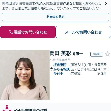
調停/遺留分侵害額請求/相続人調査/遺言書作成など幅広く対応いたし
ます。また他士業と連携可能なため、ワンストップでご相談いただけ
ます。【土日夜間対応】
料金表を見る
電話でお問い合わせ
メールでお問い合わせ
岡田 美彩
弁護士
大阪府
小西法律事務所
営業時
堺市東区
面談方法(対面・電
からも相談
話・ビデオなど)は
間：本日
受付中
応相談
定休日
公正証書遺言の作成