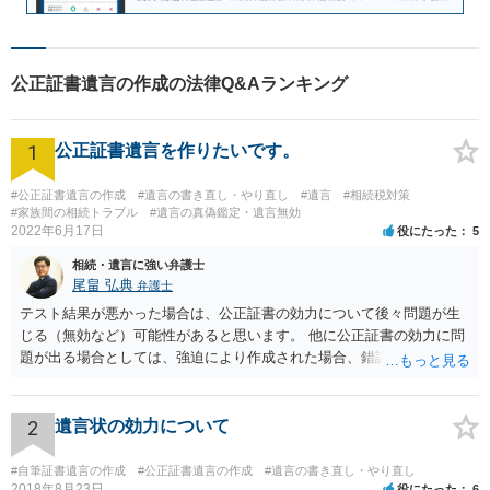
公正証書遺言の作成の法律Q&Aランキング
1
公正証書遺言を作りたいです。
#公正証書遺言の作成
#遺言の書き直し・やり直し
#遺言
#相続税対策
#家族間の相続トラブル
#遺言の真偽鑑定・遺言無効
2022年6月17日
役にたった
5
相続・遺言に強い弁護士
尾畠 弘典
弁護士
テスト結果が悪かった場合は、公正証書の効力について後々問題が生
じる（無効など）可能性があると思います。 他に公正証書の効力に問
題が出る場合としては、強迫により作成された場合、錯誤（勘違い）
の場合などがあります。 遺言の対象となる財産の多寡などにもよりま
すが、弁護士に作成を依頼する場合は、１０～数十万円程度になるケ
ースが多いと思います。 報酬体系は、弁護士ごとに異なりますので一
2
遺言状の効力について
律の基準はありません。
#自筆証書遺言の作成
#公正証書遺言の作成
#遺言の書き直し・やり直し
2018年8月23日
役にたった
6