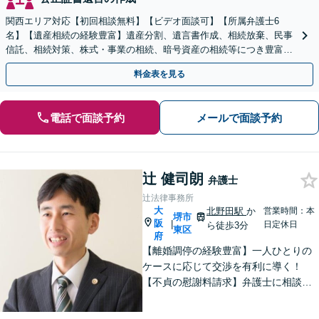
関西エリア対応【初回相談無料】【ビデオ面談可】【所属弁護士6
名】【遺産相続の経験豊富】遺産分割、遺言書作成、相続放棄、民事
信託、相続対策、株式・事業の相続、暗号資産の相続等につき豊富な
対応実績。【バリアフリー】【完全個室対応】
料金表を見る
電話で面談予約
メールで面談予約
辻 健司朗
弁護士
辻法律事務所
大
北野田駅
か
営業時間：本
堺市
阪
|
日定休日
ら徒歩3分
東区
府
【離婚調停の経験豊富】一人ひとりの
ケースに応じて交渉を有利に導く！
【不貞の慰謝料請求】弁護士に相談す
ることで増額の可能性がアップ／不貞
の証拠収集アドバイス【親権・養育