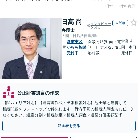
1件中 1-1件を表示
日髙 尚
大阪府
インタビュー
を見る
弁護士
大園・日髙法律事務所
営業時
堺市東区
面談方法(対面・電
からも相談
話・ビデオなど)は
間：本日
受付中
応相談
定休日
公正証書遺言の作成
【関西エリア対応】【遺言書作成・出張相談対応】他士業と連携して
相続問題をワンストップで解決します「行方不明の相続人調査もお任
せください」遺産分割／相続放棄／相続人調査／遺留分侵害額請求／
登記など【休日・夜間面談可】【分割払い対応】
料金表を見る