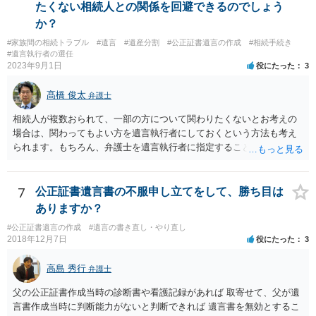
たくない相続人との関係を回避できるのでしょう
か？
#家族間の相続トラブル
#遺言
#遺産分割
#公正証書遺言の作成
#相続手続き
#遺言執行者の選任
2023年9月1日
役にたった
3
髙橋 俊太
弁護士
相続人が複数おられて、一部の方について関わりたくないとお考えの
場合は、関わってもよい方を遺言執行者にしておくという方法も考え
られます。もちろん、弁護士を遺言執行者に指定することもできます
が、（関わってもよい）相続人を遺言執行者に指定しておいて、その
方に再委任の権限を付与しておくという方法もあります。 一度、弁護
士に直接ご相談されることをお勧めいたします。
7
公正証書遺言書の不服申し立てをして、勝ち目は
ありますか？
#公正証書遺言の作成
#遺言の書き直し・やり直し
2018年12月7日
役にたった
3
高島 秀行
弁護士
父の公正証書作成当時の診断書や看護記録があれば 取寄せて、父が遺
言書作成当時に判断能力がないと判断できれば 遺言書を無効とするこ