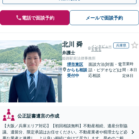
電話で面談予約
メールで面談予約
北川 舜
兵庫県
インタビュー
を見る
弁護士
姫路駅前法律事務所
営業時
堺市東区
面談方法(対面・電
からも相談
話・ビデオなど)は
間：本日
受付中
応相談
定休日
公正証書遺言の作成
【大阪／兵庫エリア対応】【初回相談無料】不動産相続、遺産分割協
議、遺留分、限定承認はお任せください。不動産業者や税理士など必
要な業者と連携し、より良い相続に向けて尽力します。早めのご相談