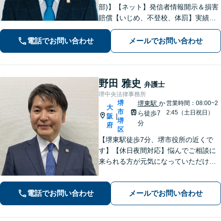
部)】【ネット】発信者情報開示＆損害
賠償【いじめ、不登校、体罰】実績豊
富【離婚問題】不倫・離婚に注力／有
利な条件での慰謝料・離婚【労働問
電話でお問い合わせ
メールでお問い合わせ
題】ハラスメント事案の実績／裁判を
見据えて加害者・会社と交渉【土日祝
対応】
野田 雅史
弁護士
堺中央法律事務所
堺
堺東駅
か
営業時間：08:00~2
大
市
2:45（土日祝日）
ら徒歩7
阪
|
堺
分
府
区
【堺東駅徒歩7分、堺市役所の近くで
す】【休日夜間対応】悩んでご相談に
来られる方が元気になっていただける
と幸いでございます。まずは、お気軽
に法律相談のご予約についてお問合せ
電話でお問い合わせ
メールでお問い合わせ
ください。分野によっては、初回30分
間の無料相談を実施しております。