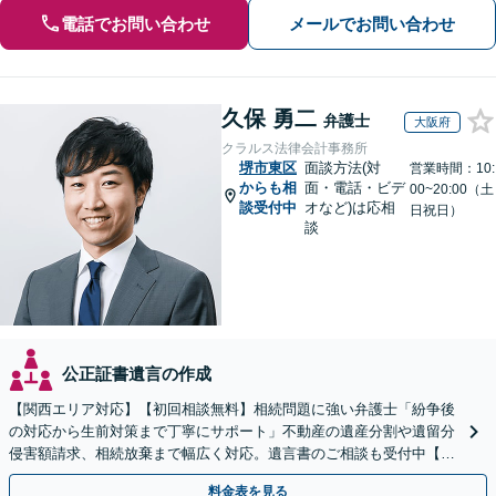
電話でお問い合わせ
メールでお問い合わせ
久保 勇二
弁護士
大阪府
クラルス法律会計事務所
堺市東区
面談方法(対
営業時間：10:
からも相
面・電話・ビデ
00~20:00（土
談受付中
オなど)は応相
日祝日）
談
公正証書遺言の作成
【関西エリア対応】【初回相談無料】相続問題に強い弁護士「紛争後
の対応から生前対策まで丁寧にサポート」不動産の遺産分割や遺留分
侵害額請求、相続放棄まで幅広く対応。遺言書のご相談も受付中【夜
間・休日面談可】【WEB面談】【完全個室】
料金表を見る