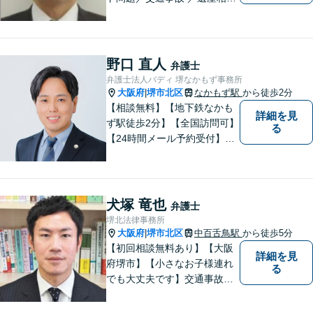
続。弁護士になったばかりの
頃の気持ちを忘れずに、地域
の皆様の法律トラブルにしっ
かりとお応えいたします。 お
野口 直人
弁護士
気軽にご相談ください。
弁護士法人バディ 堺なかもず事務所
大阪府
堺市北区
なかもず駅
から徒歩2分
|
【相談無料】【地下鉄なかも
詳細を見
ず駅徒歩2分】【全国訪問可】
る
【24時間メール予約受付】
【当日相談可】お客様の目線
に立って、冷静かつ正確な助
言をすることを心がけており
ます。
犬塚 竜也
弁護士
堺北法律事務所
大阪府
堺市北区
中百舌鳥駅
から徒歩5分
|
【初回相談無料あり】【大阪
詳細を見
府堺市】【小さなお子様連れ
る
でも大丈夫です】交通事故、
離婚、相続、借金問題の初回
相談料は無料です。親身にな