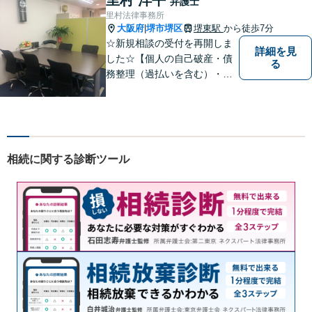
弁護士
ご相談ください。
里村法律事務所
大阪府
堺市堺区
堺東駅
から徒歩7分
|
☆新規相談の受付を再開しま
詳細を見
した☆【個人の自己破産・債
る
務整理（過払いを含む）・法
人の破産・刑事事件・交通事
故を主に取扱い】【債務関
係・刑事事件・交通事故は初
回相談無料（特に時間制限は
ありません）】【堺東徒歩７
相続に関する診断ツール
分】【分割払い・法テラス利
用もご相談下さい】