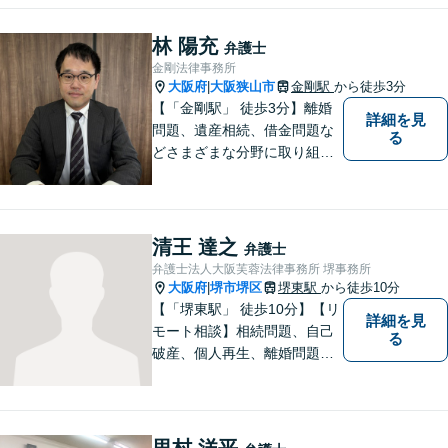
ってご相談に乗ります。
林 陽充
弁護士
金剛法律事務所
大阪府
大阪狭山市
金剛駅
から徒歩3分
|
【「金剛駅」 徒歩3分】離婚
詳細を見
問題、遺産相続、借金問題な
る
どさまざまな分野に取り組ん
でいます。ご相談者さまの問
題解決のお手伝いを心掛けて
いますので、どうぞお気軽に
ご相談ください。
清王 達之
弁護士
弁護士法人大阪芙蓉法律事務所 堺事務所
大阪府
堺市堺区
堺東駅
から徒歩10分
|
【「堺東駅」 徒歩10分】【リ
詳細を見
モート相談】相続問題、自己
る
破産、個人再生、離婚問題な
ど、みなさまの状況をお聞き
した上で、過去の事例に即し
て、具体的な見通しをアドバ
イス致しますので、お気軽に
里村 洋平