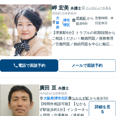
岬 宏美
弁護士
インタビューを見る
堺新町法律事務所
大
堺東駅
から
営業時間：本
堺市
阪
|
日定休日
徒歩6分
堺区
府
【堺東駅6分】トラブルの初期段階から
ご相談ください！離婚問題／債務整理
／労働問題／相続問題を中心に幅広く
対応。丁寧にお話をお聞きし、一人ひ
とりに合った解決策をご提示いたしま
す【完全個室】
電話で面談予約
メールで面談予約
廣田 亘
弁護士
河内総合法律事務所
大阪府
堺市北区
なかもず駅
から徒歩3分
|
【時間外相談可能】【なかも
詳細を見
ず駅徒歩約1分】インターネッ
る
ト問題／交通事故 ／遺産相