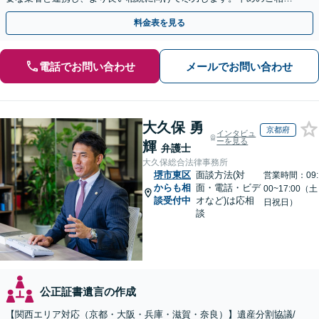
が複雑化を防ぐカギとなります【休日相談可】
料金表を見る
電話でお問い合わせ
メールでお問い合わせ
大久保 勇
京都府
インタビュ
ーを見る
輝
弁護士
大久保総合法律事務所
堺市東区
面談方法(対
営業時間：09:
からも相
面・電話・ビデ
00~17:00（土
談受付中
オなど)は応相
日祝日）
談
公正証書遺言の作成
【関西エリア対応（京都・大阪・兵庫・滋賀・奈良）】遺産分割協議/