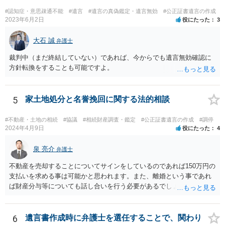
の地域等の弁護士に直接相談してみるのが望ましいように思います。
#認知症・意思疎通不能
#遺言
#遺言の真偽鑑定・遺言無効
#公正証書遺言の作成
【参考】民法 （遺留分侵害額の請求） 第千四十六条 遺留分権利者及
2023年6月2日
役にたった
3
びその承継人は、受遺者（特定財産承継遺言により財産を承継し又は
相続分の指定を受けた相続人を含む。以下この章において同じ。）又
大石 誠
弁護士
は受贈者に対し、遺留分侵害額に相当する金銭の支払を請求すること
裁判中（まだ終結していない）であれば、今からでも遺言無効確認に
ができる。
方針転換をすることも可能ですよ。
5
家土地処分と名誉挽回に関する法的相談
#不動産・土地の相続
#協議
#相続財産調査・鑑定
#公正証書遺言の作成
#調停
2024年4月9日
役にたった
4
泉 亮介
弁護士
不動産を売却することについてサインをしているのであれば150万円の
支払いを求める事は可能かと思われます。また、離婚という事であれ
ば財産分与等についても話し合いを行う必要があるでしょう。 細かい
事情をお伺いする必要もあるかと思われますので、一度お近くの弁護
士事務所へご相談されると良いでしょう。
6
遺言書作成時に弁護士を選任することで、関わり