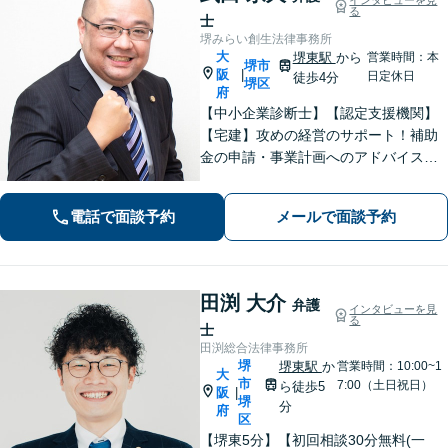
る
士
堺みらい創生法律事務所
大
堺東駅
から
営業時間：本
堺市
阪
|
日定休日
徒歩4分
堺区
府
【中小企業診断士】【認定支援機関】
【宅建】攻めの経営のサポート！補助
金の申請・事業計画へのアドバイス／
不動産に関する法的トラブルもお任
せ！財産分与・事業継承／交通事故／
電話で面談予約
メールで面談予約
債務整理／労働問題も【夜間・休日面
談】【完全個室】【堺東駅4分】
田渕 大介
弁護
インタビューを見
る
士
田渕総合法律事務所
堺
堺東駅
か
営業時間：10:00~1
大
市
7:00（土日祝日）
ら徒歩5
阪
|
堺
分
府
区
【堺東5分】【初回相談30分無料(一