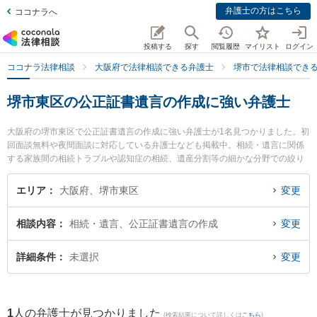
弁護士の方はこちら
ココナラへ
投稿する
探す
閲覧履歴
マイリスト
ログイン
ココナラ法律相談
大阪府で法律相談できる弁護士
堺市で法律相談でき
堺市東区の公正証書遺言の作成に強い弁護士
大阪府の堺市東区で公正証書遺言の作成に強い弁護士が1名見つかりました。初
回面談無料や夜間面談に対応している弁護士なども掲載中。相続・遺言に関係
する家族間の相続トラブルや認知症の相続、遺産分割等の細かな分野での絞り
込み検索もでき便利です。特に辻法律事務所の辻 健司朗弁護士のプロフィール
情報や弁護士費用、強みなどが注目されています。『堺市東区で土日や夜間に
エリア
大阪府、堺市東区
変更
発生した公正証書遺言の作成のトラブルを今すぐに弁護士に相談したい』『公
正証書遺言の作成のトラブル解決の実績豊富な近くの弁護士を検索したい』
相談内容
相続・遺言、公正証書遺言の作成
変更
『初回相談無料で公正証書遺言の作成を法律相談できる堺市東区内の弁護士に
相談予約したい』などでお困りの相談者さんにおすすめです。
詳細条件
未選択
変更
1
人の弁護士が見つかりました
(検索結果について詳しくは
こちら
)