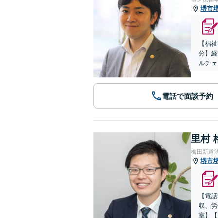
堺市
【福祉
分】経
ルチェ
電話で面談予約
里村 
梅田新道
堺市
【電話
収、労
室】【