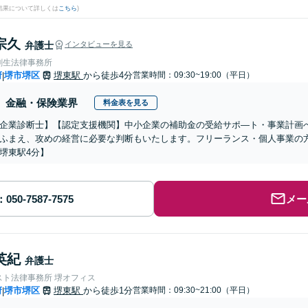
結果について詳しくは
こちら
)
宗久
弁護士
インタビューを見る
創生法律事務所
府
堺市堺区
堺東駅
から徒歩4分
営業時間：09:30~19:00（平日）
|
金融・保険業界
料金表を見る
企業診断士】【認定支援機関】中小企業の補助金の受給サポ―ト・事業計画
ふまえ、攻めの経営に必要な判断もいたします。フリーランス・個人事業の
堺東駅4分】
メー
英紀
弁護士
スト法律事務所 堺オフィス
府
堺市堺区
堺東駅
から徒歩1分
営業時間：09:30~21:00（平日）
|