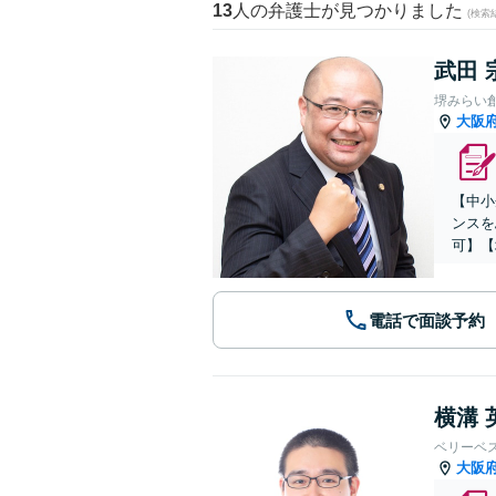
13
人の弁護士が見つかりました
(検索
武田 
堺みらい
大阪
【中小
ンスを
可】【
電話で面談予約
横溝 
ベリーベ
大阪