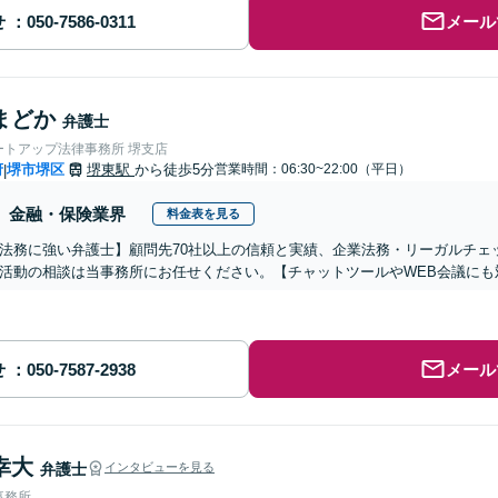
せ
メール
まどか
弁護士
ートアップ法律事務所 堺支店
府
堺市堺区
堺東駅
から徒歩5分
営業時間：06:30~22:00（平日）
|
金融・保険業界
料金表を見る
法務に強い弁護士】顧問先70社以上の信頼と実績、企業法務・リーガルチェ
活動の相談は当事務所にお任せください。【チャットツールやWEB会議にも
せ
メール
幸大
弁護士
インタビューを見る
事務所