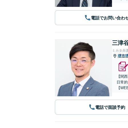
電話でお問い合わ
三津谷
ミカタ弁
堺市
【関西
日常的
【WE
電話で面談予約