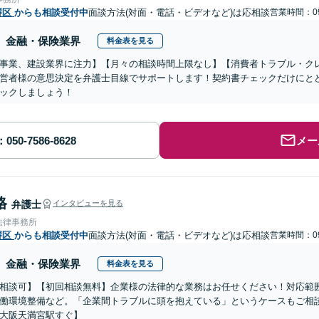
堺区
からも相談受付中
面談方法(対面・電話・ビデオなど)は応相談
営業時間：09
金融・保険業界
料金表を見る
事業、建設業界に注力】【月々の相談時間上限なし】【消費者トラブル・ク
営者様の意思決定を弁護士目線でサポートします！契約書チェックだけにと
ックしましょう！
メー
格
弁護士
インタビューを見る
法律事務所
堺区
からも相談受付中
面談方法(対面・電話・ビデオなど)は応相談
営業時間：09
金融・保険業界
料金表を見る
相談可】【初回相談無料】企業様の法律的な業務はお任せください！対応範
働環境整備など。「企業間トラブルに頭を抱えている」というケースもご相談
大阪天満宮駅すぐ】