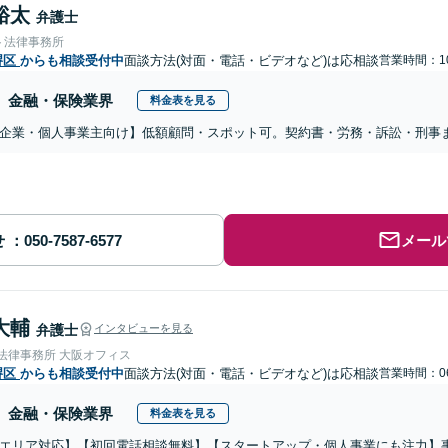
裕太
弁護士
ト法律事務所
堺区
からも相談受付中
面談方法(対面・電話・ビデオなど)は応相談
営業時間：10
金融・保険業界
料金表を見る
企業・個人事業主向け】低額顧問・スポット可。契約書・労務・訴訟・刑事
せ
メール
大輔
弁護士
インタビューを見る
nse法律事務所 大阪オフィス
堺区
からも相談受付中
面談方法(対面・電話・ビデオなど)は応相談
営業時間：06
金融・保険業界
料金表を見る
エリア対応】【初回電話相談無料】【スタートアップ・個人事業にも注力】