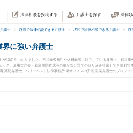
法律相談を投稿する
弁護士を探す
法律Q
弁護士
堺市で法律相談できる弁護士
堺区で法律相談できる弁護士
堺
業界に強い弁護士
士が13名見つかりました。初回面談無料や休日面談に対応している弁護士、解決事
ェック、雇用契約書・就業規則作成等の細かな分野での絞り込み検索もでき便利です
溝 英紀弁護士、ベリーベスト法律事務所 堺オフィスの安達 里美弁護士のプロフ
・保険業界のトラブルを今すぐに弁護士に相談したい』『金融・保険業界のトラブ
きる堺市堺区内の弁護士に相談予約したい』などでお困りの相談者さんにおすすめ