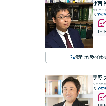
小西 
神戸ポー
堺市
【中小
電話でお問い合わ
宇野 
Authe
堺市
【関西