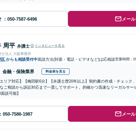
せ
メール
 周平
弁護士
インタビューを見る
護士法人 大阪事務所
堺区
からも相談受付中
面談方法(対面・電話・ビデオなど)は応相談
営業時間：09
金融・保険業界
料金表を見る
エリア対応】【梅田駅6分】【弁護士歴20年以上】契約書の作成・チェック
なご相談から訴訟対応まで一貫してサポート。的確かつ迅速なリーガルサー
B面談可能】
メール