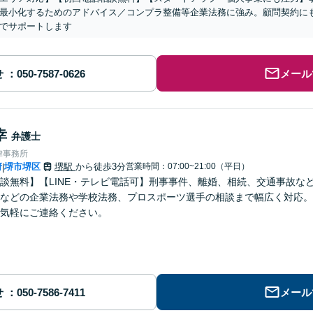
最小化するためのアドバイス／コンプラ整備等企業法務に強み。顧問契約に
でサポートします
せ
メール
幸
弁護士
律事務所
府
堺市堺区
堺駅
から徒歩3分
営業時間：07:00~21:00（平日）
|
談無料】【LINE・テレビ電話可】刑事事件、離婚、相続、交通事故な
などの企業法務や学校法務、プロスポーツ選手の相談まで幅広く対応。
気軽にご連絡ください。
せ
メール