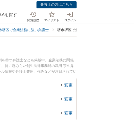
弁護士の方はこちら
&Aを探す
閲覧履歴
マイリスト
ログイン
市堺区で企業法務に強い弁護士
堺市堺区で金融・保険業界に強い弁護士
例を持つ弁護士なども掲載中。企業法務に関係
。特に堺みらい創生法律事務所の武田 宗久弁
ィール情報や弁護士費用、強みなどが注目されてい
ル解決の実績豊富な近くの弁護士を検索したい』
です。
変更
変更
変更