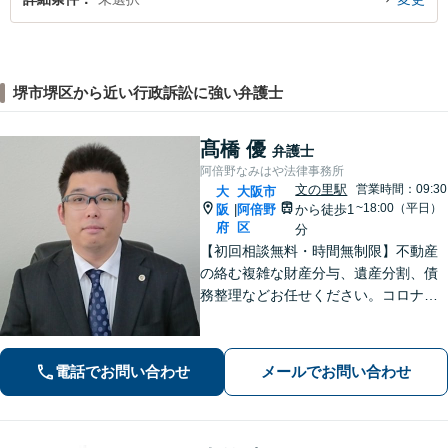
堺市堺区から近い行政訴訟に強い弁護士
髙橋 優
弁護士
阿倍野なみはや法律事務所
文の里駅
営業時間：09:30
大
大阪市
~18:00（平日）
阪
阿倍野
から徒歩1
|
府
区
分
【初回相談無料・時間無制限】不動産
の絡む複雑な財産分与、遺産分割、債
務整理などお任せください。コロナ禍
でお困りの方のご相談を積極的に受け
ております。一人ひとりの不安に寄り
添い、皆さまが安心して暮らせるよ
電話でお問い合わせ
メールでお問い合わせ
う、全力でお守りします。