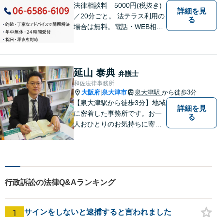
法律相談料 5000円(税抜き)
詳細を見
／20分ごと。 法テラス利用の
る
場合は無料。電話・WEB相談
にも対応。ご相談のみで終了
する方も多くいらっしゃいま
すのでご安心ください。当日
相談可能です。
延山 泰典
弁護士
和佐法律事務所
大阪府
泉大津市
泉大津駅
から徒歩3分
|
【泉大津駅から徒歩3分】地域
詳細を見
に密着した事務所です。お一
る
人おひとりのお気持ちに寄り
添います。https://kazusa-law.
com/
行政訴訟の法律Q&Aランキング
1
サインをしないと逮捕すると言われました