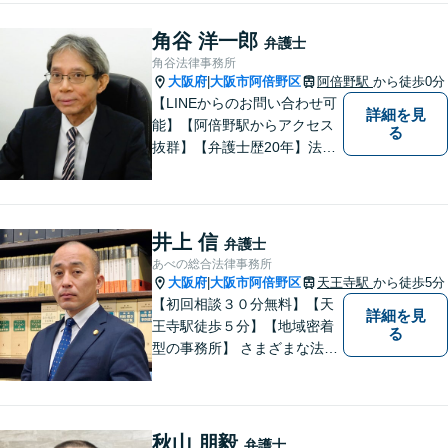
角谷 洋一郎
弁護士
角谷法律事務所
大阪府
大阪市阿倍野区
阿倍野駅
から徒歩0分
|
【LINEからのお問い合わせ可
詳細を見
能】【阿倍野駅からアクセス
る
抜群】【弁護士歴20年】法テ
ラス・弁護士費用特約の利用
が可能です。丁寧なヒアリン
グ・他士業連携によるワンス
トップ対応が強み！交通事故
井上 信
弁護士
／遺産分割／離婚／債務整理
あべの総合法律事務所
／その他
大阪府
大阪市阿倍野区
天王寺駅
から徒歩5分
|
【初回相談３０分無料】【天
詳細を見
王寺駅徒歩５分】【地域密着
る
型の事務所】 さまざまな法律
問題について相談者・依頼者
の立場に立って、親身に助
言・活動します。 交通事故、
相続、インターネット上のト
秋山 朋毅
弁護士