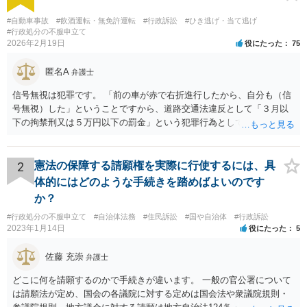
#自動車事故
#飲酒運転・無免許運転
#行政訴訟
#ひき逃げ・当て逃げ
#行政処分の不服申立て
2026年2月19日
役にたった
75
匿名A
弁護士
信号無視は犯罪です。 「前の車が赤で右折進行したから、自分も（信
号無視）した」ということですから、道路交通法違反として「３月以
下の拘禁刑又は５万円以下の罰金」という犯罪行為として処罰される
可能性がありました。 となると、警察官としては、あなたがサインし
ようとしまいと現行犯逮捕できるわけです。 そこを、「サインをしな
いと逮捕する」というのは、「現行犯逮捕して刑事処分（罰金でも前
2
憲法の保障する請願権を実際に行使するには、具
科になる）にできるが、認めてサインすれば反則処理（何千円程度の
体的にはどのような手続きを踏めばよいのです
反則金があっても前科にならない）ですませてあげる」という意味で
か？
す。 あなたはこの警察官を非難するのではなく、感謝すべきというこ
#行政処分の不服申立て
#自治体法務
#住民訴訟
#国や自治体
#行政訴訟
とです。 警察官の「こんな事を言うのだったら免許証返した方がい
2023年1月14日
役にたった
5
い」との発言ですが、実際「前の車が赤で右折進行したから、自分も
（信号無視）した」というあなたと同じ考えの人が運転をしている公
佐藤 充崇
弁護士
道は、きちんと交通ルールを守っている人や歩行者らにとってとても
危険なものであり怖いので、そのような人には是非とも運転免許を返
どこに何を請願するのかで手続きが違います。 一般の官公署について
納してほしいと思うのが社会の大勢です。 実際「交通違反を繰り返せ
は請願法が定め、国会の各議院に対する定めは国会法や衆議院規則・
ば免許停止や取消（強制返納）になる」のはそういうことです。 たま