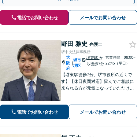
電話でお問い合わせ
メールでお問い合わせ
野田 雅史
弁護士
堺中央法律事務所
大
堺東駅
か
営業時間：08:00~
堺市
阪
|
22:45（平日）
ら徒歩7分
堺区
府
【堺東駅徒歩7分、堺市役所の近くで
す】【休日夜間対応】悩んでご相談に
来られる方が元気になっていただける
と幸いでございます。まずは、お気軽
に法律相談のご予約についてお問合せ
ください。分野によっては、初回30分
電話でお問い合わせ
メールでお問い合わせ
間の無料相談を実施しております。