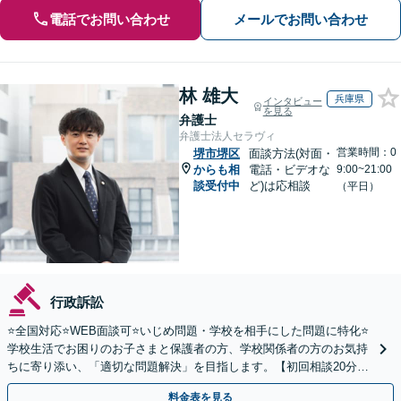
電話でお問い合わせ
メールでお問い合わせ
林 雄大
兵庫県
インタビュー
を見る
弁護士
弁護士法人セラヴィ
営業時間：0
堺市堺区
面談方法(対面・
からも相
電話・ビデオな
9:00~21:00
談受付中
ど)は応相談
（平日）
行政訴訟
⭐️全国対応⭐️WEB面談可⭐️いじめ問題・学校を相手にした問題に特化⭐️
学校生活でお困りのお子さまと保護者の方、学校関係者の方のお気持
ちに寄り添い、「適切な問題解決」を目指します。【初回相談20分無
料】
料金表を見る