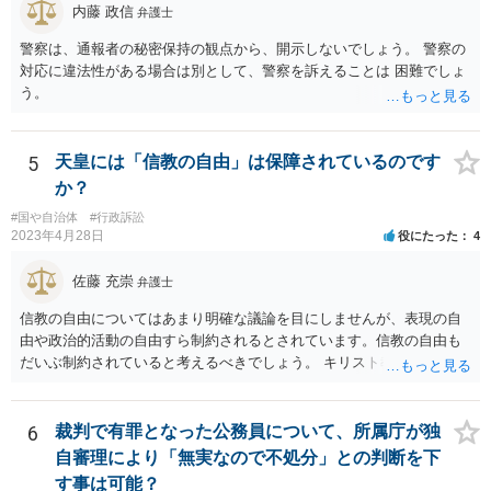
内藤 政信
弁護士
が、全課程を修了したという事実について記載されており、卒業式時
点では、そのこと自体は過去の事実として間違いないので、卒業証書
警察は、通報者の秘密保持の観点から、開示しないでしょう。 警察の
自体の無効かどうかという法的な効力を議論するものではないでしょ
対応に違法性がある場合は別として、警察を訴えることは 困難でしょ
う。 問題は、証書そのものではなく、在学中に何らかの問題を起こし
う。
て学籍を剥奪されたかどうか、ということなので、厳密に言えば卒業
証書自体の議論とは直接関係しないと思います。
5
天皇には「信教の自由」は保障されているのです
か？
#国や自治体
#行政訴訟
2023年4月28日
役にたった
4
佐藤 充崇
弁護士
信教の自由についてはあまり明確な議論を目にしませんが、表現の自
由や政治的活動の自由すら制約されるとされています。信教の自由も
だいぶ制約されていると考えるべきでしょう。 キリスト教の信仰につ
いても、心の中で思うだけなら可能かもしれませんが、その信仰を理
由に宮中の祭祀・儀礼に関する儀式を拒否したり、それら儀式の遂行
を批判する意見を公にすることが無制限に許されるとは思えません。
6
裁判で有罪となった公務員について、所属庁が独
自審理により「無実なので不処分」との判断を下
す事は可能？