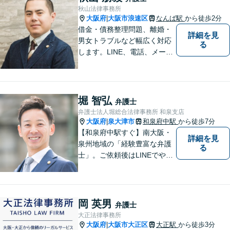
ラブルに注力！！
秋山法律事務所
大阪府
大阪市浪速区
なんば駅
から徒歩2分
|
借金・債務整理問題、離婚・
詳細を見
男女トラブルなど幅広く対応
る
します。LINE、電話、メー
ル、オンライン面談など、使
い慣れたツールで肩の力を抜
いてご相談を！依頼者の負担
をできるだけ少なく！相談し
堀 智弘
弁護士
やすい環境づくりに努め、納
弁護士法人堀総合法律事務所 和泉支店
得できる解決を目指します！
大阪府
泉大津市
和泉府中駅
から徒歩7分
|
【和泉府中駅すぐ】南大阪・
詳細を見
泉州地域の「経験豊富な弁護
る
士」。ご依頼後はLINEでやり
取り可能。4名の弁護士が在
籍。全案件を複数の弁護士で
担当する安心のサポート体
制。グループ会社に税理士法
岡 英男
弁護士
人・社労士事務所・不動産会
大正法律事務所
社があり問題を丸ごと解決！
大阪府
大阪市大正区
大正駅
から徒歩3分
|