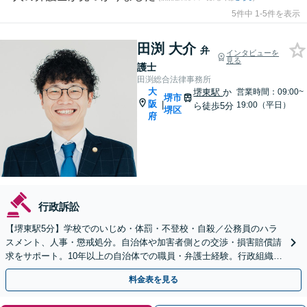
5件中 1-5件を表示
田渕 大介
弁
インタビューを
見る
護士
田渕総合法律事務所
大
堺東駅
か
営業時間：09:00~
堺市
阪
|
19:00（平日）
ら徒歩5分
堺区
府
行政訴訟
【堺東駅5分】学校でのいじめ・体罰・不登校・自殺／公務員のハラ
スメント、人事・懲戒処分。自治体や加害者側との交渉・損害賠償請
求をサポート。10年以上の自治体での職員・弁護士経験。行政組織の
動きを見据えて解決策をご提案【オンライン可】
料金表を見る