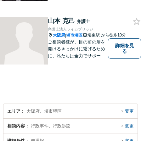
労働問題・債権回収など多岐
にわたる事案に対応可能で
山本 克己
す！全国の支店ネットワーク
弁護士
を活かし、迅速な解決を目指
弁護士法人ライカブリッジ
します。【夜間土日祝可】
大阪府
堺市堺区
堺東駅
から徒歩10分
|
ご相談者様が、目の前の扉を
詳細を見
開けるきっかけに繋げるため
る
に、私たちは全力でサポート
させていただきます。お悩み
の方は、一人で抱え込まずお
気軽にご相談ください。
エリア
大阪府、堺市堺区
変更
相談内容
行政事件、行政訴訟
変更
詳細条件
未選択
変更