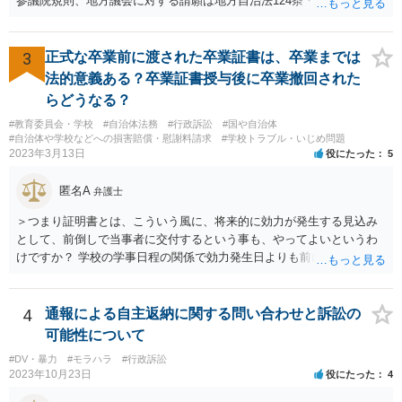
参議院規則、地方議会に対する請願は地方自治法124条・125条が定め
たま（あなたにとって）いい警察官にあたったことをきっかけに、む
ています。 請願を行おうとする官公署にまず問いあわせるのが比較的
しろ今回を苦い薬（良い教訓）として反省し、次回から「前の車は赤
スムースかと思います。
で右折進行したけど、自分は右折進行を思いとどまった」と交通ルー
3
正式な卒業前に渡された卒業証書は、卒業までは
ルを遵守するドライバーになってほしいと期待しています。
法的意義ある？卒業証書授与後に卒業撤回された
らどうなる？
#教育委員会・学校
#自治体法務
#行政訴訟
#国や自治体
#自治体や学校などへの損害賠償・慰謝料請求
#学校トラブル・いじめ問題
2023年3月13日
役にたった
5
匿名A
弁護士
＞つまり証明書とは、こういう風に、将来的に効力が発生する見込み
として、前倒しで当事者に交付するという事も、やってよいというわ
けですか？ 学校の学事日程の関係で効力発生日よりも前に交付したか
らとしても、効力発生日が記載されている証明書の効力に影響はない
でしょう。 両者をそろえるに越したことはないですが、卒業式の日程
自体は各学校によって慣例として定められることが多いですし、学籍
4
通報による自主返納に関する問い合わせと訴訟の
離脱日も、学校によって異なるようですから、そのこと自体に特に問
可能性について
題はないでしょう。 ＞万一、効力発生日より前に、その効力が無効と
#DV・暴力
#モラハラ
#行政訴訟
なる出来事が起こったとしたら、その証明書は効力を発生する事な
2023年10月23日
役にたった
4
く、証明書としては無効化されるということですね？ そう考えるのが
自然でしょう。 ただし、卒業証書自体は、通常記載されている内容