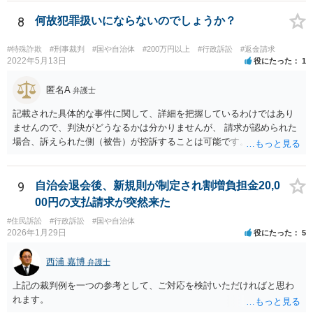
利義務の主体となる法人格を有し、教育事業の主体となっています。
ちなみに、公立学校は教育行政組織上の取扱いとしては「教育機関」
8
何故犯罪扱いにならないのでしょうか？
であり、校舎・校地等は地方自治法上「行政財産」とされています。
#特殊詐欺
#刑事裁判
#国や自治体
#200万円以上
#行政訴訟
#返金請求
2022年5月13日
役にたった
1
匿名A
弁護士
記載された具体的な事件に関して、詳細を把握しているわけではあり
ませんので、判決がどうなるかは分かりませんが、 請求が認められた
場合、訴えられた側（被告）が控訴することは可能です。 控訴が認め
られるかどうかは分かりませんが、控訴して判決内容を争うこと自体
はできます。 実際に被告に資産がないとなれば、判決で請求が認めら
れたとしても、回収はできません。
9
自治会退会後、新規則が制定され割増負担金20,0
00円の支払請求が突然来た
#住民訴訟
#行政訴訟
#国や自治体
2026年1月29日
役にたった
5
西浦 嘉博
弁護士
上記の裁判例を一つの参考として、ご対応を検討いただければと思わ
れます。