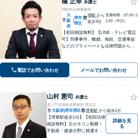
橋 正幸
弁護士
堺駅前法律事務所
大
堺駅
から
営業時間：07:00~2
堺市
阪
|
1:00（平日）
徒歩3分
堺区
府
【初回相談無料】【LINE・テレビ電話
可】刑事事件、離婚、相続、交通事故
などのプライベートな法律問題から、
契約書レビューなどの企業法務や学校
法務、プロスポーツ選手の相談まで幅
広く対応。トラブル解決のための身近
電話でお問い合わせ
メールでお問い合わせ
な相談相手として、お気軽にご連絡く
ださい。
山村 憲司
弁護士
虎ノ門法律経済事務所 堺支店
大阪府
堺市堺区
堺東駅
から徒歩1分
|
【堺東駅徒歩1分】【初回法律
詳細を見
相談無料】元ゼネコン勤務！
る
不動産・建築分野に精通する
弁護士。その他、遺産相続・