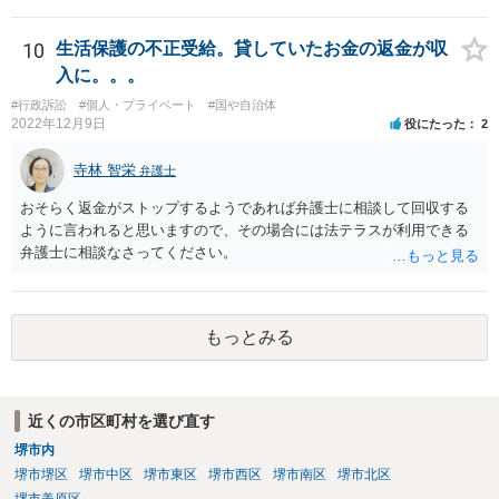
10
生活保護の不正受給。貸していたお金の返金が収
入に。。。
#行政訴訟
#個人・プライベート
#国や自治体
2022年12月9日
役にたった
2
寺林 智栄
弁護士
おそらく返金がストップするようであれば弁護士に相談して回収する
ように言われると思いますので、その場合には法テラスが利用できる
弁護士に相談なさってください。
もっとみる
近くの市区町村を選び直す
堺市内
堺市堺区
堺市中区
堺市東区
堺市西区
堺市南区
堺市北区