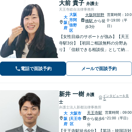
大前 貴子
弁護士
天王寺総合法律事務所
大阪
大阪阿部野
営業時間：10:0
大
市阿
0~19:00（平
橋駅
から徒
阪
|
倍野
日）
歩3分
府
区
【女性目線のサポートが強み】【天王
寺駅3分】【初回ご相談無料の分野あ
り】「信頼できる相談役」として納得
できる解決を目指します【離婚・男女
問題】安心して相談できる環境・関係
電話で面談予約
メールで面談予約
づくりを心がけます【借金・債務整
理】経済状況に応じて適切な解決策を
ご提案します
新井 一樹
弁護
インタビューを見
る
士
弁護士法人新都法律事務所
天王寺駅
営業時間：09:00
大
大阪市
~21:00（平日）
阪
天王寺
から徒歩6
|
府
区
分
【天王寺駅徒歩6分】【英語・韓国語対