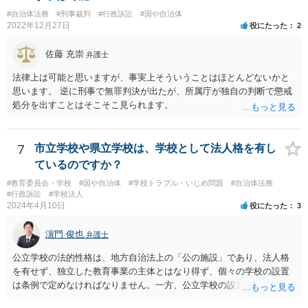
#自治体法務
#刑事裁判
#行政訴訟
#国や自治体
2022年12月27日
役にたった
2
佐藤 充崇
弁護士
法律上は可能と思いますが、事実上そういうことはほとんどないかと
思います。 逆に刑事で無罪判決が出たが、所属庁が独自の判断で懲戒
処分を出すことはそこそこ見られます。
7
市立学校や県立学校は、学校として法人格を有し
ているのですか？
#教育委員会・学校
#国や自治体
#学校トラブル・いじめ問題
#自治体法務
#行政訴訟
#学校法人
2024年4月10日
役にたった
3
濵門 俊也
弁護士
公立学校の法的性格は、地方自治法上の「公の施設」であり、法人格
を有せず、独立した教育事業の主体とはなり得ず、個々の学校の設置
は条例で定めなければなりません。一方、公立学校の設置者である地
方公共団体は地方自治法上「法人とする。」と規定され、法律上の権