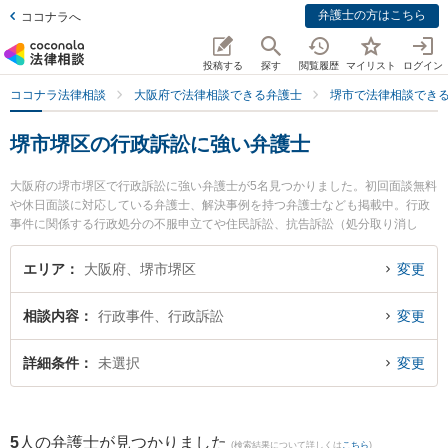
弁護士の方はこちら
ココナラへ
投稿する
探す
閲覧履歴
マイリスト
ログイン
ココナラ法律相談
大阪府で法律相談できる弁護士
堺市で法律相談でき
堺市堺区の行政訴訟に強い弁護士
大阪府の堺市堺区で行政訴訟に強い弁護士が5名見つかりました。初回面談無料
や休日面談に対応している弁護士、解決事例を持つ弁護士なども掲載中。行政
事件に関係する行政処分の不服申立てや住民訴訟、抗告訴訟（処分取り消し
等）等の細かな分野での絞り込み検索もでき便利です。特に田渕総合法律事務
所の田渕 大介弁護士や堺中央法律事務所の野田 雅史弁護士、堺駅前法律事務所
エリア
大阪府、堺市堺区
変更
の橋 正幸弁護士のプロフィール情報や弁護士費用、強みなどが注目されていま
す。『堺市堺区で土日や夜間に発生した行政訴訟のトラブルを今すぐに弁護士
相談内容
行政事件、行政訴訟
変更
に相談したい』『行政訴訟のトラブル解決の実績豊富な近くの弁護士を検索し
たい』『初回相談無料で行政訴訟を法律相談できる堺市堺区内の弁護士に相談
予約したい』などでお困りの相談者さんにおすすめです。
詳細条件
未選択
変更
5
人の弁護士が見つかりました
(検索結果について詳しくは
こちら
)