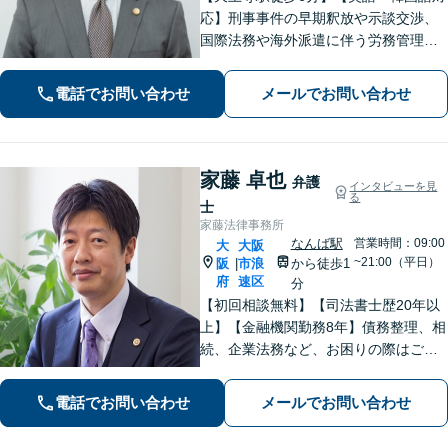
応】刑事事件の早期釈放や示談交渉、
国際法務や海外派遣に伴う労務管理、
相続トラブル、離婚・男女問題などは
お任せください。法律のプロフェッシ
電話でお問い合わせ
メールでお問い合わせ
ョナルが、途を切り拓くお手伝いを致
します。【夜間・休日面談可】【完全
個室】
家藤 卓也
弁護
インタビューを見
る
士
家藤法律事務所
なんば駅
営業時間：09:00
大
大阪
~21:00（平日）
阪
市浪
から徒歩1
|
府
速区
分
【初回相談無料】【司法書士歴20年以
上】【金融機関勤務8年】債務整理、相
続、企業法務など、お困りの際はご相
談ください。お話ししやすい雰囲気作
りを大切にしております。悩む前に、
電話でお問い合わせ
メールでお問い合わせ
一度弁護士にご相談ください。【電話
相談可】【夜間・休日対応】