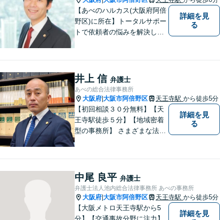
【あべのハルカス(大阪府阿倍
詳細を見
野区)に所在】トータルサポー
る
トで依頼者の悩みを解決しま
す。
井上 信
弁護士
あべの総合法律事務所
大阪府
大阪市阿倍野区
天王寺駅
から徒歩5分
|
【初回相談３０分無料】【天
詳細を見
王寺駅徒歩５分】【地域密着
る
型の事務所】 さまざまな法律
問題について相談者・依頼者
の立場に立って、親身に助
言・活動します。 交通事故、
相続、インターネット上のト
中尾 良平
弁護士
ラブルに注力！！
弁護士法人池内総合法律事務所 あべの事務所
大阪府
大阪市阿倍野区
天王寺駅
から徒歩5分
|
【大阪メトロ天王寺駅から5
詳細を見
分】【交通事故分野に注力】