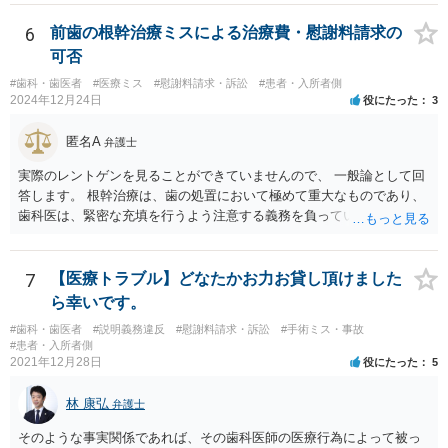
て予定する定めをしてはならない。 ２ 事業主は、女性労働者が婚姻
させることができます。 消費者契約法は、いくつか取消の類型を定め
したことを理由として、解雇してはならない。 ３ 事業主は、その雇
ています。 いくつか該当しそうな取消権をご参考までのせます。 ①土
6
前歯の根幹治療ミスによる治療費・慰謝料請求の
用する女性労働者が妊娠したこと、出産したこと、労働基準法（昭和
台と被せ物の治療は通常同じ歯科で行いますので、被せ物の治療費が
可否
二十二年法律第四十九号）第六十五条第一項の規定による休業を請求
４０万円もかかるというのは 治療費という重要な事項について、不利
し、又は同項若しくは同条第二項の規定による休業をしたことその他
#歯科・歯医者
#医療ミス
#慰謝料請求・訴訟
#患者・入所者側
益なる事実の不告知があった認められると考えられます。 そのため、
2024年12月24日
役にたった
3
の妊娠又は出産に関する事由であつて厚生労働省令で定めるものを理
４０万円もかかるとは夢にも思わなかったという事情があれば、不利
由として、当該女性労働者に対して解雇その他不利益な取扱いをして
益事実の不告知を理由とした取消権を主張することが出来る可能性が
匿名A
はならない。 ４ 妊娠中の女性労働者及び出産後一年を経過しない女
弁護士
あります（消費者契約法４条２項）。 ②また、保険外治療の必要性に
性労働者に対してなされた解雇は、無効とする。ただし、事業主が当
ついて虚偽の説明があったのであれば、不実告知取消ということも考
実際のレントゲンを見ることができていませんので、 一般論として回
該解雇が前項に規定する事由を理由とする解雇でないことを証明した
えられます（消費者契約法４条１項１号）。 ③そのほか、歯科治療
答します。 根幹治療は、歯の処置において極めて重大なものであり、
ときは、この限りでない。
中、抗らうことが困難な状態で保険外治療の勧誘をされたということ
歯科医は、緊密な充填を行うよう注意する義務を負っていると考えら
であれば、最近（令和５年６月１日）施行されたばかりですが、 退去
れます。 （同趣旨の判示をした裁判例として、東京地裁平20(ワ)30392
困難場所（たとえば、待合から診察台へ）に同行された上で困惑して
号事件） 当該義務に違反した場合、診療契約の不履行又は不法行為に
契約したという類型の取消権（改正消費者契約法４条３項３号）も使
基づく損害賠償請求の可能性が生じます。 慰謝料に関しては、通院慰
7
【医療トラブル】どなたかお力お貸し頂けました
える可能性があります。 一旦、書面で消費者契約法に基づく取消権を
謝料といった形での請求になろうかと思います。
ら幸いです。
行使するので払えないという 通知をして様子をみるのも手かと思いま
す。 その他、消費生活センターに相談して、間に入ってもらうことも
#歯科・歯医者
#説明義務違反
#慰謝料請求・訴訟
#手術ミス・事故
#患者・入所者側
手かもしれません。
2021年12月28日
役にたった
5
林 康弘
弁護士
そのような事実関係であれば、その歯科医師の医療行為によって被っ