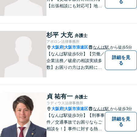
る
【出張相談にも対応可】地元
大阪市で法律問題にお困りの
方々に全力でサポートいたし
ます。個人・法人を問わず、
幅広い法律サービスを提供い
杉平 大充
弁護士
たします。お気軽にご相談く
アポロン法律事務所
ださい。
大阪府
大阪市浪速区
なんば駅
から徒歩5分
|
【なんば駅徒歩5分】【労働／
詳細を見
企業法務／破産の相談実績多
る
数】お困りの方はお気軽にご
相談ください。手遅れになら
ないよう適切に対処してまい
ります。
貞 祐有一
弁護士
ラディウス法律事務所
大阪府
大阪市浪速区
なんば駅
から徒歩3分
|
【なんば駅徒歩3分】【刑事事
詳細を見
件／交通事故でお困りならご
る
相談を！】事件に対する熱い
想いと粘り強さを武器に、皆