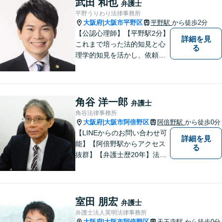
武田 和也
弁護士
平野うりわり法律事務所
大阪府
大阪市平野区
平野駅
から徒歩2分
|
【公認心理師】【平野駅2分】
詳細を見
これまで培った法的知見と心
る
理学的知見を活かし、依頼者
様の不安や悩みに寄り添いな
がら、問題解決に向けて尽力
いたします。 どんなお悩みで
も、まずはご相談ください。
角谷 洋一郎
弁護士
角谷法律事務所
大阪府
大阪市阿倍野区
阿倍野駅
から徒歩0分
|
【LINEからのお問い合わせ可
詳細を見
能】【阿倍野駅からアクセス
る
抜群】【弁護士歴20年】法テ
ラス・弁護士費用特約の利用
が可能です。丁寧なヒアリン
グ・他士業連携によるワンス
トップ対応が強み！交通事故
室田 朋宏
弁護士
／遺産分割／離婚／債務整理
弁護士法人英明法律事務所
／その他
大阪府
大阪市阿倍野区
天王寺駅
から徒歩0分
|