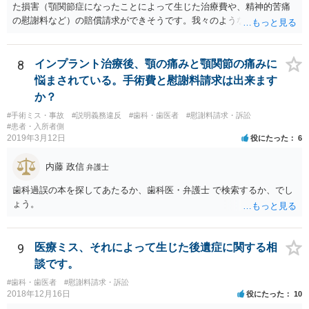
た損害（顎関節症になったことによって生じた治療費や、精神的苦痛
の慰謝料など）の賠償請求ができそうです。我々のような弁護士に依
頼した上で、その歯科でのカルテ等の医療記録の取得や、後医（Ｂ歯
科）の先生の協力等を得ることも必要だと思います。
8
インプラント治療後、顎の痛みと顎関節の痛みに
悩まされている。手術費と慰謝料請求は出来ます
か？
#手術ミス・事故
#説明義務違反
#歯科・歯医者
#慰謝料請求・訴訟
#患者・入所者側
2019年3月12日
役にたった
6
内藤 政信
弁護士
歯科過誤の本を探してあたるか、歯科医・弁護士 で検索するか、でし
ょう。
9
医療ミス、それによって生じた後遺症に関する相
談です。
#歯科・歯医者
#慰謝料請求・訴訟
2018年12月16日
役にたった
10