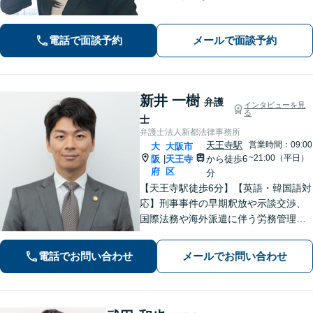
できる解決を目指します【離婚・男女
問題】安心して相談できる環境・関係
電話で面談予約
メールで面談予約
づくりを心がけます【借金・債務整
理】経済状況に応じて適切な解決策を
ご提案します
新井 一樹
弁護
インタビューを見
る
士
弁護士法人新都法律事務所
天王寺駅
営業時間：09:00
大
大阪市
~21:00（平日）
阪
天王寺
から徒歩6
|
府
区
分
【天王寺駅徒歩6分】【英語・韓国語対
応】刑事事件の早期釈放や示談交渉、
国際法務や海外派遣に伴う労務管理、
相続トラブル、離婚・男女問題などは
お任せください。法律のプロフェッシ
電話でお問い合わせ
メールでお問い合わせ
ョナルが、途を切り拓くお手伝いを致
します。【夜間・休日面談可】【完全
個室】