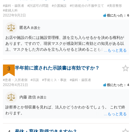
#歯科・歯医者
#許認可の問題
#介護施設
#行政処分の不服申立て
#美容整形
#産婦人科
2022年9月2日
役にたった
6
匿名A
弁護士
お店や施設の長には施設管理権、誰を立ち入らせるかを決める権利が
あります。ですので、現状マスクが感染対策に有効との知見がある以
上、マスクをした方のみを立ち入らせると決めることも自由であり、
不当な差別には当たらないと考えられます。 これが公衆浴場や旅館業
など公益的な側面のある業種ですと、公衆浴場法など各種業法で定め
られた理由以外での利用拒否は禁止されていますし、公の施設でもマ
3
半年前に渡された示談書は有効ですか？
スクなしだけでの利用拒否は問題となりえますが、民間のお店に対し
ては慰謝料の請求は認められないと考えられます。
#患者・入所者側
#示談
#手術ミス・事故
#歯科・歯医者
2022年4月21日
役にたった
4
内藤 政信
弁護士
診察券とか領収書を見れば、法人かどうかわかるでしょう。 これで終
わります。
産休・育休 取得できますか？