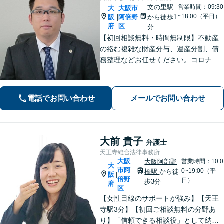
文の里駅
営業時間：09:30
大
大阪市
~18:00（平日）
阪
阿倍野
から徒歩1
|
府
区
分
【初回相談無料・時間無制限】不動産
の絡む複雑な財産分与、遺産分割、債
務整理などお任せください。コロナ禍
でお困りの方のご相談を積極的に受け
ております。一人ひとりの不安に寄り
添い、皆さまが安心して暮らせるよ
電話でお問い合わせ
メールでお問い合わせ
う、全力でお守りします。
大前 貴子
弁護士
天王寺総合法律事務所
大阪
大阪阿部野
営業時間：10:0
大
市阿
0~19:00（平
橋駅
から徒
阪
|
倍野
日）
歩3分
府
区
【女性目線のサポートが強み】【天王
寺駅3分】【初回ご相談無料の分野あ
り】「信頼できる相談役」として納得