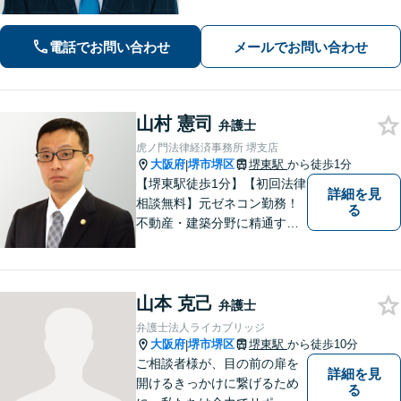
富【離婚問題】不倫・離婚に注力／有
利な条件での慰謝料・離婚【労働問
電話でお問い合わせ
メールでお問い合わせ
題】ハラスメント事案の実績／裁判を
見据えて加害者・会社と交渉【土日祝
対応】
山村 憲司
弁護士
虎ノ門法律経済事務所 堺支店
大阪府
堺市堺区
堺東駅
から徒歩1分
|
【堺東駅徒歩1分】【初回法律
詳細を見
相談無料】元ゼネコン勤務！
る
不動産・建築分野に精通する
弁護士。その他、遺産相続・
労働問題・債権回収など多岐
にわたる事案に対応可能で
山本 克己
す！全国の支店ネットワーク
弁護士
を活かし、迅速な解決を目指
弁護士法人ライカブリッジ
します。【夜間土日祝可】
大阪府
堺市堺区
堺東駅
から徒歩10分
|
ご相談者様が、目の前の扉を
詳細を見
開けるきっかけに繋げるため
る