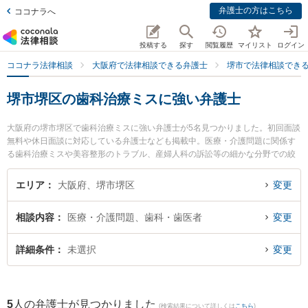
弁護士の方はこちら
ココナラへ
投稿する
探す
閲覧履歴
マイリスト
ログイン
ココナラ法律相談
大阪府で法律相談できる弁護士
堺市で法律相談でき
堺市堺区の歯科治療ミスに強い弁護士
大阪府の堺市堺区で歯科治療ミスに強い弁護士が5名見つかりました。初回面談
無料や休日面談に対応している弁護士なども掲載中。医療・介護問題に関係す
る歯科治療ミスや美容整形のトラブル、産婦人科の訴訟等の細かな分野での絞
り込み検索もでき便利です。特に堺中央法律事務所の野田 雅史弁護士や堺駅前
法律事務所の橋 正幸弁護士、田渕総合法律事務所の田渕 大介弁護士のプロフィ
エリア
大阪府、堺市堺区
変更
ール情報や弁護士費用、強みなどが注目されています。『堺市堺区で土日や夜
間に発生した歯科治療ミスのトラブルを今すぐに弁護士に相談したい』『歯科
相談内容
医療・介護問題、歯科・歯医者
変更
治療ミスのトラブル解決の実績豊富な近くの弁護士を検索したい』『初回相談
無料で歯科治療ミスを法律相談できる堺市堺区内の弁護士に相談予約したい』
などでお困りの相談者さんにおすすめです。
詳細条件
未選択
変更
5
人の弁護士が見つかりました
(検索結果について詳しくは
こちら
)