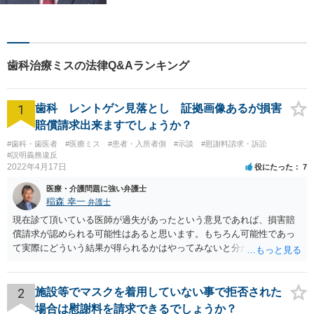
様に穏やかな生活を提供すべ
く尽力します。依頼者目線で
の弁護を大切にしておりま
す。【LINEやメールの問い合
歯科治療ミスの法律Q&Aランキング
わせ可】
1
歯科 レントゲン見落とし 証拠画像あるが損害
賠償請求出来ますでしょうか？
#歯科・歯医者
#医療ミス
#患者・入所者側
#示談
#慰謝料請求・訴訟
#説明義務違反
2022年4月17日
役にたった
7
医療・介護問題に強い弁護士
稲森 幸一
弁護士
現在診て頂いている医師が過失があったという意見であれば、損害賠
償請求が認められる可能性はあると思います。もちろん可能性であっ
て実際にどういう結果が得られるかはやってみないと分かりません
が。 損害としては、その過失によって生じた症状の治療にかかった治
療費や精神的苦痛を受けた分の慰謝料や仕事に影響があれば休業損害
などが考えられます。 頑張ってください。
2
施設等でマスクを着用していない事で拒否された
場合は慰謝料を請求できるでしょうか？