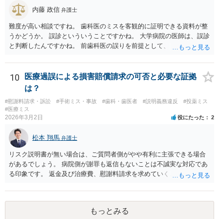
内藤 政信
弁護士
難度が高い相談ですね。 歯科医のミスを客観的に証明できる資料が整
うかどうか。 誤診といういうことですかね。 大学病院の医師は、誤診
と判断したんですかね。 前歯科医の誤りを前提として、 その医師はど
のように判断し、治療計画を立てたんでしょうかね。 現在の症状は、
前医師の診断の誤りに起因するものかどうか、 大学病院の医師は、ど
う見ているんでしょうかね。 歯科医の資格を持ってる弁護士もいます
10
医療過誤による損害賠償請求の可否と必要な証拠
ね。 そのような弁護士を探すのもいいと思いますね。
は？
#慰謝料請求・訴訟
#手術ミス・事故
#歯科・歯医者
#説明義務違反
#投薬ミス
#医療ミス
2026年3月2日
役にたった
2
松本 翔馬
弁護士
リスク説明書が無い場合は、ご質問者側がやや有利に主張できる場合
があるでしょう。 病院側が謝罪も返信もないことは不誠実な対応であ
る印象です。 返金及び治療費、慰謝料請求を求めていくことになるか
と思います。 ご自身で内容証明を出すこともあり得ますが、弁護士が
代理人として病院側との交渉窓口となることも方法の一つです。 ご自
身で内容証明を出される場合、書面にご質問者の不利になる事情を記
もっとみる
載した場合はそれ以降の交渉ハードルが上がってしまうため慎重に検