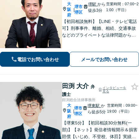
大
堺駅
から
営業時間：07:00~2
堺市
阪
|
1:00（平日）
徒歩3分
堺区
府
【初回相談無料】【LINE・テレビ電話
可】刑事事件、離婚、相続、交通事故
などのプライベートな法律問題から、
契約書レビューなどの企業法務や学校
法務、プロスポーツ選手の相談まで幅
広く対応。トラブル解決のための身近
電話でお問い合わせ
メールでお問い合わせ
な相談相手として、お気軽にご連絡く
ださい。
田渕 大介
弁
インタビューを
見る
護士
田渕総合法律事務所
大
堺東駅
か
営業時間：09:00~
堺市
阪
|
19:00（平日）
ら徒歩5分
堺区
府
【堺東5分】【初回相談30分無料(一
部)】【ネット】発信者情報開示＆損害
賠償【いじめ、不登校、体罰】実績豊