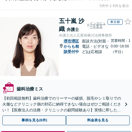
5件中 1-5件を表示
五十嵐 沙
東京都
インタビュ
ーを見る
織
弁護士
弁護士法人広尾有栖川法律事務所
営業時間：1
堺市堺区
面談方法(対面・
からも相
電話・ビデオな
0:00~16:00
談受付中
ど)は応相談
（平日）
歯科治療ミス
【初回相談無料】歯科治療でのリーマーの破損、脱毛やシミ取りでの
火傷などクリニック側の対応に納得できない場合はぜひご相談くださ
い！【医療法人の法務・クリニックの顧問経験あり】実情に即したア
ドバイスで、納得のできるトラブルの解決を目指します。
事例を見る(6件)
料金表を見る