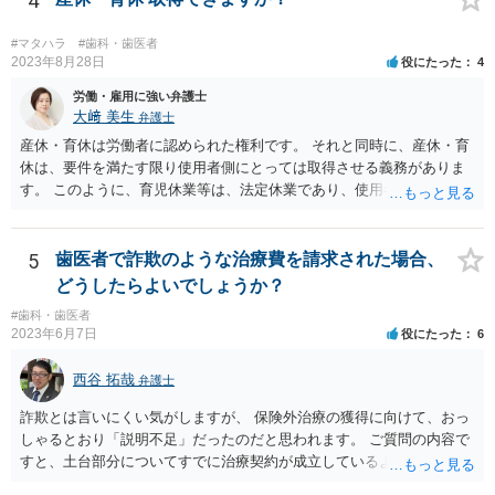
4
#マタハラ
#歯科・歯医者
2023年8月28日
役にたった
4
労働・雇用に強い弁護士
大﨑 美生
弁護士
産休・育休は労働者に認められた権利です。 それと同時に、産休・育
休は、要件を満たす限り使用者側にとっては取得させる義務がありま
す。 このように、育児休業等は、法定休業であり、使用者側で任意に
設けられる休暇制度とは異なります。 小さな個人歯科医院だからとい
って、産休・育休を認めないということはできません。 ただし、残念
ながら実際には、妊娠・出産をしたら退職する慣行の事業者はありま
5
歯医者で詐欺のような治療費を請求された場合、
す。 しかし、このような慣行となっていること自体が、均等法９条１
どうしたらよいでしょうか？
項に違反します。 均等法違反は行政指導の対象となり、事業者が是正
#歯科・歯医者
勧告に従わない場合には企業名が公表される可能性もあります。 実際
2023年6月7日
役にたった
6
に小さな医院で公表までいったケースがありますが、かなり稀なケー
スと言えます。 また、産休・育休を理由とした解雇は無効であり、損
西谷 拓哉
弁護士
害賠償請求の対象にもなります。 実際にどのようなアクションを取る
かは、職場での人間関係など気になる点があると思いますが、弁護士
詐欺とは言いにくい気がしますが、 保険外治療の獲得に向けて、おっ
か労基署へ一度ご相談いただくと安心だと思います。 均等法 （婚姻、
しゃるとおり「説明不足」だったのだと思われます。 ご質問の内容で
妊娠、出産等を理由とする不利益取扱いの禁止等） 第九条 事業主
すと、土台部分についてすでに治療契約が成立しているように思われ
は、女性労働者が婚姻し、妊娠し、又は出産したことを退職理由とし
ますが、 治療契約を取消すことができれば、５万円の支払義務を消滅