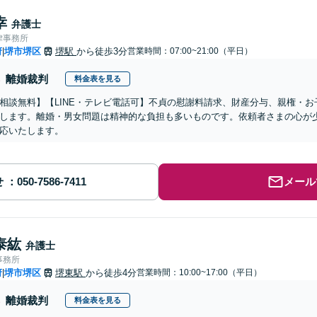
幸
弁護士
律事務所
府
堺市堺区
堺駅
から徒歩3分
営業時間：07:00~21:00（平日）
|
離婚裁判
料金表を見る
相談無料】【LINE・テレビ電話可】不貞の慰謝料請求、財産分与、親権・
します。離婚・男女問題は精神的な負担も多いものです。依頼者さまの心が
応いたします。
せ
メール
泰紘
弁護士
事務所
府
堺市堺区
堺東駅
から徒歩4分
営業時間：10:00~17:00（平日）
|
離婚裁判
料金表を見る