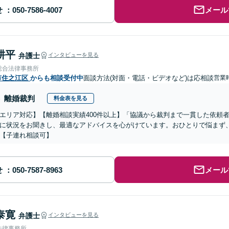
せ
メール
耕平
弁護士
インタビューを見る
総合法律事務所
市住之江区
からも相談受付中
面談方法(対面・電話・ビデオなど)は応相談
営業時
離婚裁判
料金表を見る
エリア対応】【離婚相談実績400件以上】「協議から裁判まで一貫した依頼
に状況をお聞きし、最適なアドバイスを心がけています。おひとりで悩まず
【子連れ相談可】
せ
メール
泰寛
弁護士
インタビューを見る
法律事務所