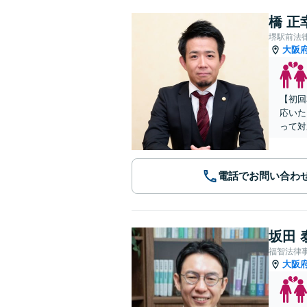
橋 正
堺駅前法
大阪
【初回
応いた
って対
電話でお問い合わ
坂田 
福智法律
大阪