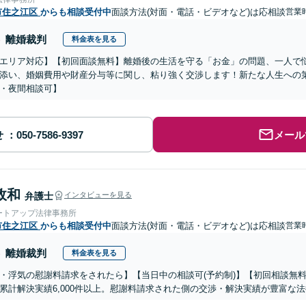
市住之江区
からも相談受付中
面談方法(対面・電話・ビデオなど)は応相談
営業時
離婚裁判
料金表を見る
エリア対応】【初回面談無料】離婚後の生活を守る「お金」の問題、一人で
添い、婚姻費用や財産分与等に関し、粘り強く交渉します！新たな人生への
・夜間相談可】
せ
メール
政和
弁護士
インタビューを見る
ートアップ法律事務所
市住之江区
からも相談受付中
面談方法(対面・電話・ビデオなど)は応相談
営業時
離婚裁判
料金表を見る
・浮気の慰謝料請求をされたら】【当日中の相談可(予約制)】【初回相談無料
累計解決実績6,000件以上。慰謝料請求された側の交渉・解決実績が豊富な