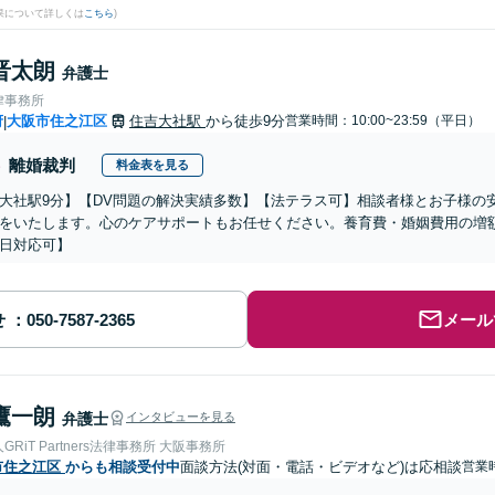
果について詳しくは
こちら
)
晋太朗
弁護士
律事務所
府
大阪市住之江区
住吉大社駅
から徒歩9分
営業時間：10:00~23:59（平日）
|
離婚裁判
料金表を見る
大社駅9分】【DV問題の解決実績多数】【法テラス可】相談者様とお子様の
をいたします。心のケアサポートもお任せください。養育費・婚姻費用の増
日対応可】
せ
メール
鷹一朗
弁護士
インタビューを見る
RiT Partners法律事務所 大阪事務所
市住之江区
からも相談受付中
面談方法(対面・電話・ビデオなど)は応相談
営業時