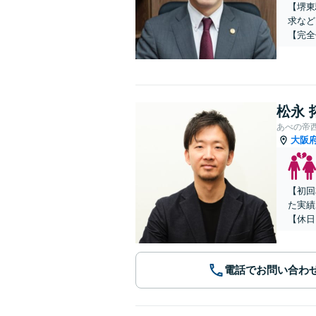
【堺東
求など
【完全
松永 
あべの帝
大阪
【初回
た実績
【休日
電話でお問い合わ