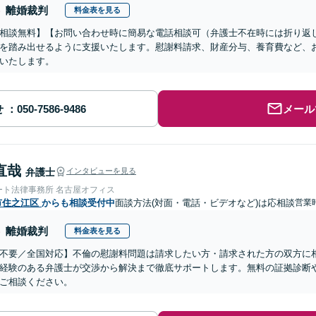
離婚裁判
料金表を見る
相談無料】【お問い合わせ時に簡易な電話相談可（弁護士不在時には折り返
を踏み出せるように支援いたします。慰謝料請求、財産分与、養育費など、
いたします。
せ
メール
直哉
弁護士
インタビューを見る
ート法律事務所 名古屋オフィス
市住之江区
からも相談受付中
面談方法(対面・電話・ビデオなど)は応相談
営業時
離婚裁判
料金表を見る
不要／全国対応】不倫の慰謝料問題は請求したい方・請求された方の双方に
経験のある弁護士が交渉から解決まで徹底サポートします。無料の証拠診断
ご相談ください。