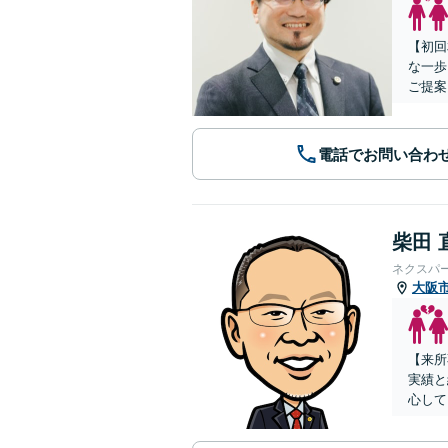
【初回
な一歩
ご提案
電話でお問い合わ
柴田 
ネクスパ
大阪
【来所
実績と
心して