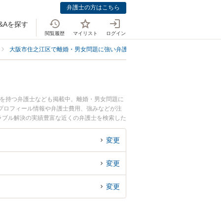
弁護士の方はこちら
&Aを探す
閲覧履歴
マイリスト
ログイン
大阪市住之江区で離婚・男女問題に強い弁護士
大阪市住之江区で裁判に強
例を持つ弁護士なども掲載中。離婚・男女問題に
プロフィール情報や弁護士費用、強みなどが注
ラブル解決の実績豊富な近くの弁護士を検索した
すめです。
変更
変更
変更