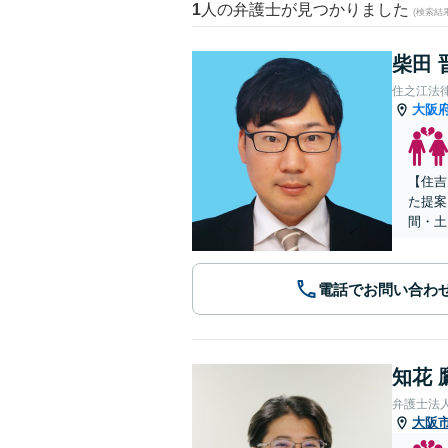
1
人の弁護士が見つかりました
(検索結
柴田 
住之江法
大阪
【住吉
た提案
間・土
電話でお問い合わ
知花 
弁護士法人G
大阪