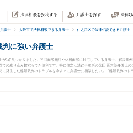
法律相談を投稿する
弁護士を探す
法律Q
弁護士
大阪市で法律相談できる弁護士
住之江区で法律相談できる弁護士
裁判に強い弁護士
士が1名見つかりました。初回面談無料や休日面談に対応している弁護士、解決事
野での絞り込み検索もでき便利です。特に住之江法律事務所の柴田 晋太朗弁護士の
間に発生した離婚裁判のトラブルを今すぐに弁護士に相談したい』『離婚裁判のト
る大阪市住之江区内の弁護士に相談予約したい』などでお困りの相談者さんにおす