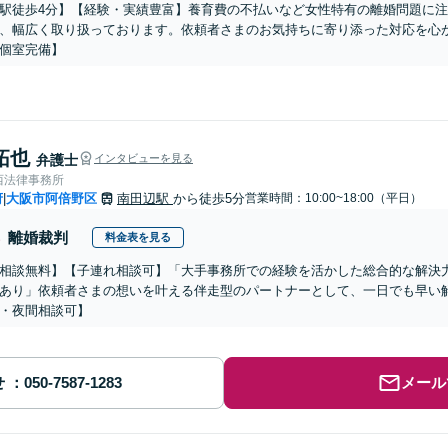
駅徒歩4分】【経験・実績豊富】養育費の不払いなど女性特有の離婚問題に
、幅広く取り扱っております。依頼者さまのお気持ちに寄り添った対応を心
個室完備】
拓也
弁護士
インタビューを見る
西法律事務所
府
大阪市阿倍野区
南田辺駅
から徒歩5分
営業時間：10:00~18:00（平日）
|
離婚裁判
料金表を見る
相談無料】【子連れ相談可】「大手事務所での経験を活かした総合的な解決力
あり」依頼者さまの想いを叶える伴走型のパートナーとして、一日でも早い
・夜間相談可】
せ
メール