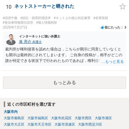
護士に依頼する経済的余裕がない場合、自分で示談交渉を行う際に注
10
ネットストーカーと晒された
意すべき点があれば教えてください。 →分からないことが出てきたら
弁護士にご相談になるのが良いかと存じます。まずは電話相談などで
#誹謗中傷
#訴訟・損害賠償請求
#ネット上の個人特定被害
#名誉毀損
直接弁護士にご相談になることをお勧めいたします。
#発信者情報開示請求
#個人情報削除
2026年7月27日
役にたった
3
インターネットに強い弁護士
泉 亮介
弁護士
裁判所が権利侵害を認めた場合は，こちらが開示に同意していなくと
も開示は最終的にされてしまいます。 ご自身の投稿が，相手がどこの
誰か特定できる状況下で行われたものであれば，権利侵害性が認めら
れる可能性はあるかと思われます。 もっとも，相手方の晒し行為につ
いても，アカウントを特定したうえで，ネットストーカーとして晒し
たのであれば，かかる行為に権利侵害性が認められる可能性はあるで
もっとみる
しょう。
近くの市区町村を選び直す
大阪市内
大阪市都島区
大阪市福島区
大阪市此花区
大阪市西区
大阪市港区
大阪市大正区
大阪市天王寺区
大阪市浪速区
大阪市西淀川区