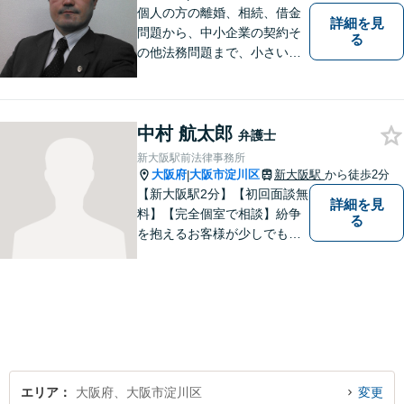
個人の方の離婚、相続、借金
詳細を見
問題から、中小企業の契約そ
る
の他法務問題まで、小さい事
務所ですが、コンパクトでハ
イフォーマンスをモットーに
日々の業務を行っておりま
中村 航太郎
す。
弁護士
新大阪駅前法律事務所
大阪府
大阪市淀川区
新大阪駅
から徒歩2分
|
【新大阪駅2分】【初回面談無
詳細を見
料】【完全個室で相談】紛争
る
を抱えるお客様が少しでも早
く安心できるよう、丁寧かつ
迅速な対応を心がけていま
す。 主張をぶつけ合うだけで
なく、事実と法律をもとに根
本的な解決を導くことが弁護
士の役割だと考えています。
エリア
大阪府、大阪市淀川区
変更