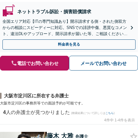
ネットトラブル訴訟・損害賠償請求
全国エリア対応【ITの専門知識あり】開示請求する側・された側双方
からの相談にスピーディーに対応。SNSでの誹謗中傷、悪質なコメン
ト、違法DLやアップロード、開示請求が届いた等、ご相談ください
【WEB面談OK&解決実績豊富】【千葉中央駅4分】
料金表を見る
電話でお問い合わせ
メールでお問い合わせ
大阪市淀川区に所在する弁護士
大阪市淀川区の事務所等での面談予約が可能です。
4
人の弁護士が見つかりました
(検索結果について詳しくは
こちら
)
4件中 1-4件を表示
藤木 大雅
弁護士