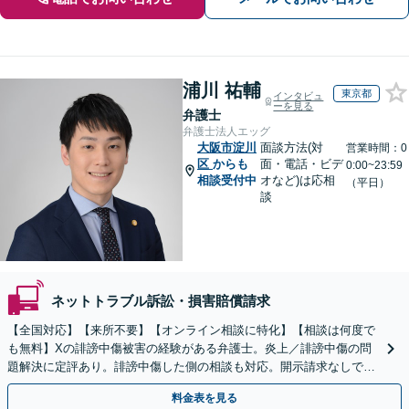
浦川 祐輔
東京都
インタビュ
ーを見る
弁護士
弁護士法人エッグ
大阪市淀川
面談方法(対
営業時間：0
区
からも
面・電話・ビデ
0:00~23:59
相談受付中
オなど)は応相
（平日）
談
ネットトラブル訴訟・損害賠償請求
【全国対応】【来所不要】【オンライン相談に特化】【相談は何度で
も無料】Xの誹謗中傷被害の経験がある弁護士。炎上／誹謗中傷の問
題解決に定評あり。誹謗中傷した側の相談も対応。開示請求なしで本
人の特定ができる場合もあり。
料金表を見る