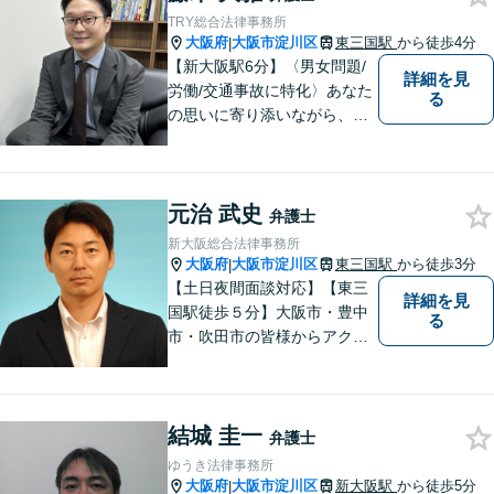
TRY総合法律事務所
大阪府
大阪市淀川区
東三国駅
から徒歩4分
|
【新大阪駅6分】〈男女問題/
詳細を見
労働/交通事故に特化〉あなた
る
の思いに寄り添いながら、明
るい未来を全力でサポートし
ます！ 一人一人の状況や思い
に丁寧に向き合い、将来を見
元治 武史
据えた解決を目指します。
弁護士
【メール・電話面談可】【東
新大阪総合法律事務所
三国駅4分】
大阪府
大阪市淀川区
東三国駅
から徒歩3分
|
【土日夜間面談対応】【東三
詳細を見
国駅徒歩５分】大阪市・豊中
る
市・吹田市の皆様からアクセ
スしやすい事務所となってお
ります。
結城 圭一
弁護士
ゆうき法律事務所
大阪府
大阪市淀川区
新大阪駅
から徒歩5分
|