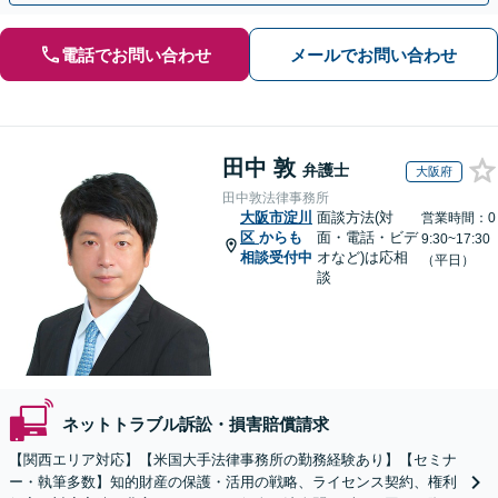
電話でお問い合わせ
メールでお問い合わせ
田中 敦
弁護士
大阪府
田中敦法律事務所
大阪市淀川
面談方法(対
営業時間：0
区
からも
面・電話・ビデ
9:30~17:30
相談受付中
オなど)は応相
（平日）
談
ネットトラブル訴訟・損害賠償請求
【関西エリア対応】【米国大手法律事務所の勤務経験あり】【セミナ
ー・執筆多数】知的財産の保護・活用の戦略、ライセンス契約、権利