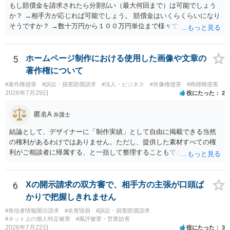
もし賠償金を請求されたら分割払い（最大何回まで）は可能でしょう
か？ →相手方が応じれば可能でしょう。 賠償金はいくらくらいになり
そうですか？ →数十万円から１００万円単位まで様々であり、不明で
す。相手方から相談者様に対し請求がなされた場合、減額や分割の交
渉が行われ、双方合意に至れば支払が開始され、決裂して相手方が訴
訟提起を選択すれば訴訟の中で解決がなされる流れが通常です。
5
ホームページ制作における使用した画像や文章の
著作権について
#著作権侵害
#訴訟・損害賠償請求
#法人・ビジネス
#肖像権侵害
#商標権侵害
2026年7月29日
役にたった
2
匿名A
弁護士
結論として、デザイナーに「制作実績」として自由に掲載できる当然
の権利があるわけではありません。ただし、提供した素材すべての権
利がご相談者に帰属する、と一括して整理することもできません。 ご
自身が撮影・執筆した写真や文章は、創作性があれば原則としてご自
身が著作権者です。 他方、ブランド名、文字主体のロゴ、商品情報、
短いキャッチコピー、販売コンセプトなどは、通常、著作物には当た
6
Xの開示請求の双方審で、相手方の主張が口頭ば
りません。ただし、ロゴに独自の図形やイラスト等が含まれる場合に
かりで把握しきれません
は、その表現部分が著作物となる可能性があります。 また、人物写真
#発信者情報開示請求
#名誉毀損
#訴訟・損害賠償請求
の著作権は撮影者に、肖像に関する権利は被写体本人に帰属します
#ネット上の個人特定被害
#風評被害・営業妨害
（著作権法2条・17条）。 ウェブサイト全体に当然に著作権が生じる
2026年7月22日
役にたった
3