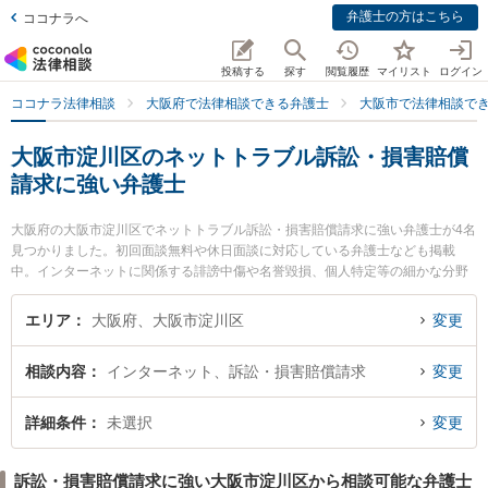
弁護士の方はこちら
ココナラへ
投稿する
探す
閲覧履歴
マイリスト
ログイン
ココナラ法律相談
大阪府で法律相談できる弁護士
大阪市で法律相談で
大阪市淀川区のネットトラブル訴訟・損害賠償
請求に強い弁護士
大阪府の大阪市淀川区でネットトラブル訴訟・損害賠償請求に強い弁護士が4名
見つかりました。初回面談無料や休日面談に対応している弁護士なども掲載
中。インターネットに関係する誹謗中傷や名誉毀損、個人特定等の細かな分野
での絞り込み検索もでき便利です。特にTRY総合法律事務所の藤木 大雅弁護士
や新大阪総合法律事務所の元治 武史弁護士、ゆうき法律事務所の結城 圭一弁護
エリア
大阪府、大阪市淀川区
変更
士のプロフィール情報や弁護士費用、強みなどが注目されています。『大阪市
淀川区で土日や夜間に発生したネットトラブル訴訟・損害賠償請求のトラブル
相談内容
インターネット、訴訟・損害賠償請求
変更
を今すぐに弁護士に相談したい』『ネットトラブル訴訟・損害賠償請求のトラ
ブル解決の実績豊富な近くの弁護士を検索したい』『初回相談無料でネットト
ラブル訴訟・損害賠償請求を法律相談できる大阪市淀川区内の弁護士に相談予
詳細条件
未選択
変更
約したい』などでお困りの相談者さんにおすすめです。
訴訟・損害賠償請求に強い大阪市淀川区から相談可能な弁護士