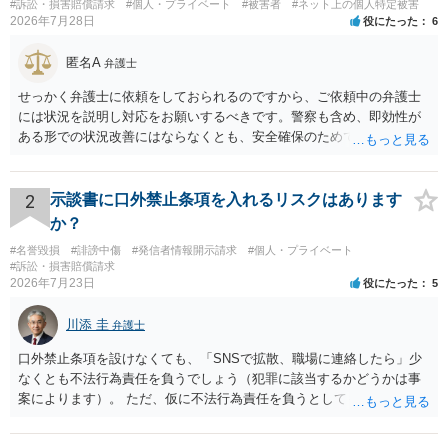
#訴訟・損害賠償請求
#個人・プライベート
#被害者
#ネット上の個人特定被害
2026年7月28日
役にたった
6
匿名A
弁護士
せっかく弁護士に依頼をしておられるのですから、ご依頼中の弁護士
には状況を説明し対応をお願いするべきです。警察も含め、即効性が
ある形での状況改善にはならなくとも、安全確保のためできることは
ある筈です。
2
示談書に口外禁止条項を入れるリスクはあります
か？
#名誉毀損
#誹謗中傷
#発信者情報開示請求
#個人・プライベート
#訴訟・損害賠償請求
2026年7月23日
役にたった
5
川添 圭
弁護士
口外禁止条項を設けなくても、「SNSで拡散、職場に連絡したら」少
なくとも不法行為責任を負うでしょう（犯罪に該当するかどうかは事
案によります）。 ただ、仮に不法行為責任を負うとしても、違約金を
決めておかなければ慰謝料程度しか認められないケースが出てきます
（日本の裁判所が認定する慰謝料は、到底被害感情を満足させられる