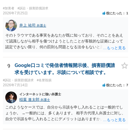
#加害者
#訴訟・損害賠償請求
2026年7月25日
役にたった
1
井上 祐司
弁護士
そのトラウマである事実をあなたが既に知っており、そのことをあえ
て認識しながら相手を傷つけようとしたことが客観的な証拠によって
認定できない限り、何の罰則も問題となる法令もないと思われます。
9
Google口コミで発信者情報開示後、損害賠償請
求を受けています。示談について相談です。
#訴訟・損害賠償請求
#名誉毀損
2026年7月14日
役にたった
7
インターネットに強い弁護士
稲葉 進太郎
弁護士
このようなケースでは、自分から示談を申し入れることは一般的でし
ょうか。 →一般的には、多くあります。 相手方代理人弁護士に対し、
自分で示談を申し入れることにデメリットはありますか。 →弁護士で
はない方が減額交渉に望む場合、知識がないことから、相手方が納得
できる主張を展開するのが難しいという点が指摘されるでしょう。 弁