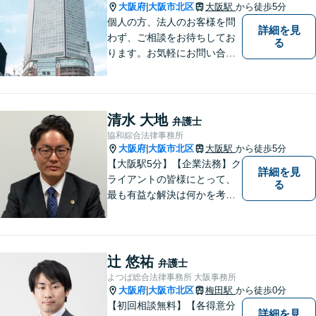
大阪府
大阪市北区
大阪駅
から徒歩5分
|
個人の方、法人のお客様を問
詳細を見
わず、ご相談をお待ちしてお
る
ります。お気軽にお問い合わ
せください。※お電話いただ
く際は「弁護士荒井」宛てに
お願いいたします。事務所又
は他の弁護士宛ての場合は、
清水 大地
弁護士
対応いたしかねます。
協和綜合法律事務所
大阪府
大阪市北区
大阪駅
から徒歩5分
|
【大阪駅5分】【企業法務】ク
詳細を見
ライアントの皆様にとって、
る
最も有益な解決は何かを考え
業務を行うことを心がけてお
ります。法律知識のアドバイ
スだけでなく、実践的な知識
からのアドバイスもできるよ
辻 悠祐
弁護士
う日々精進してまいります。
よつば総合法律事務所 大阪事務所
大阪府
大阪市北区
梅田駅
から徒歩0分
|
【初回相談無料】【各得意分
詳細を見