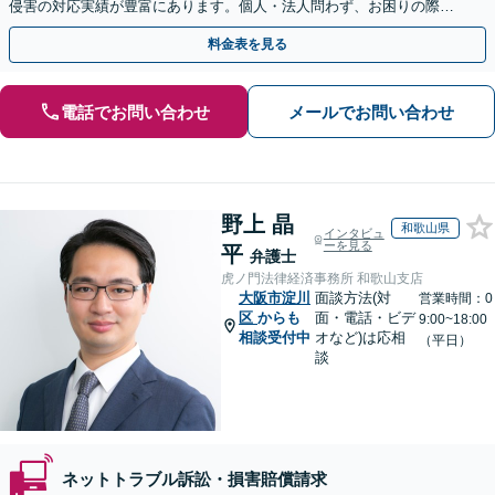
侵害の対応実績が豊富にあります。個人・法人問わず、お困りの際は
お気軽にご相談ください。【弁護士歴15年以上】
料金表を見る
電話でお問い合わせ
メールでお問い合わせ
野上 晶
和歌山県
インタビュ
ーを見る
平
弁護士
虎ノ門法律経済事務所 和歌山支店
大阪市淀川
面談方法(対
営業時間：0
区
からも
面・電話・ビデ
9:00~18:00
相談受付中
オなど)は応相
（平日）
談
ネットトラブル訴訟・損害賠償請求