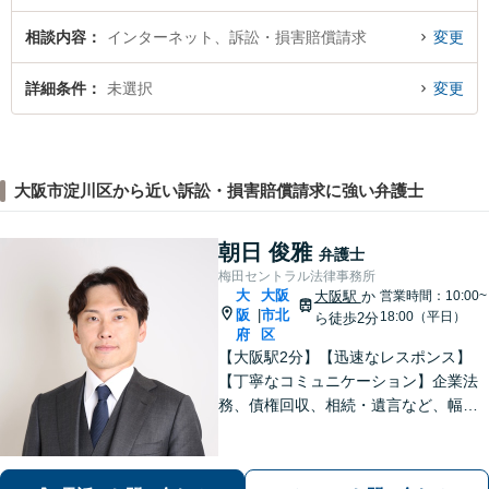
相談内容
インターネット、訴訟・損害賠償請求
変更
詳細条件
未選択
変更
大阪市淀川区から近い訴訟・損害賠償請求に強い弁護士
朝日 俊雅
弁護士
梅田セントラル法律事務所
大
大阪
大阪駅
か
営業時間：10:00~
阪
市北
|
18:00（平日）
ら徒歩2分
府
区
【大阪駅2分】【迅速なレスポンス】
【丁寧なコミュニケーション】企業法
務、債権回収、相続・遺言など、幅広
く対応しています。依頼者さまに寄り
添い、丁寧かつスピーディーな対応を
意識しております。お気軽にご相談く