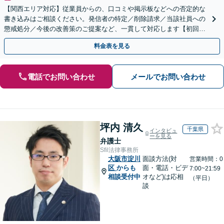
【関西エリア対応】従業員からの、口コミや掲示板などへの否定的な
書き込みはご相談ください。発信者の特定／削除請求／当該社員への
懲戒処分／今後の改善策のご提案など、一貫して対応します【初回相
談30分無料】書き込みを行わせない職場環境整備にも注力
料金表を見る
電話でお問い合わせ
メールでお問い合わせ
坪内 清久
千葉県
インタビュ
ーを見る
弁護士
Sfil法律事務所
大阪市淀川
面談方法(対
営業時間：0
区
からも
面・電話・ビデ
7:00~21:59
相談受付中
オなど)は応相
（平日）
談