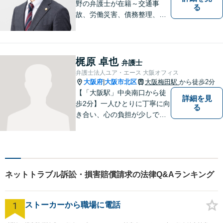
野の弁護士が在籍～交通事
る
故、労働災害、債務整理、相
続、企業法務、不動産】【明
確な費用】
梶原 卓也
弁護士
弁護士法人ユア・エース 大阪オフィス
大阪府
大阪市北区
大阪梅田駅
から徒歩2分
|
【「大阪駅」中央南口から徒
詳細を見
歩2分】一人ひとりに丁寧に向
る
き合い、心の負担が少しでも
軽くなるようサポートいたし
ます。問題の背景にも目を向
け、その先の暮らしまで見据
えた支えを大切にしていま
す。まずはお気軽にご相談く
ネットトラブル訴訟・損害賠償請求の法律Q&Aランキング
ださい【電話・メール面談
可】【休日面談可】
1
ストーカーから職場に電話