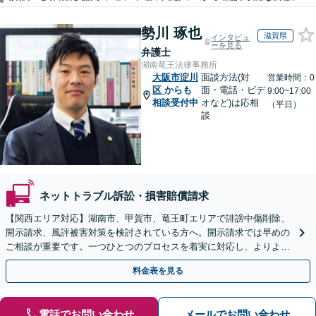
勢川 琢也
滋賀県
インタビュ
ーを見る
弁護士
湖南竜王法律事務所
大阪市淀川
面談方法(対
営業時間：0
区
からも
面・電話・ビデ
9:00~17:00
相談受付中
オなど)は応相
（平日）
談
ネットトラブル訴訟・損害賠償請求
【関西エリア対応】湖南市、甲賀市、竜王町エリアで誹謗中傷削除、
開示請求、風評被害対策を検討されている方へ。開示請求では早めの
ご相談が重要です。一つひとつのプロセスを着実に対応し、よりよい
解決に向けて尽力いたします【Web面談OK】
料金表を見る
電話でお問い合わせ
メールでお問い合わせ