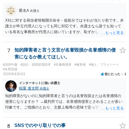
わけではありません。デザイナーが独自に制作したイラストやバナー
等は別として、一般的なレイアウトや配色、依頼者から提供された素
匿名A
弁護士
材を希望に沿って配置した部分には、通常、著作物性は認められにく
いと考えられます。仮に具体的な画面構成の一部に創作性が認められ
X社に対する発信者情報開示命令・仮処分ではそれが当たり前です。弁
ても、その権利は当該部分に限られ、ご相談者の写真や文章等を制作
護士が申立代理人になっても同じ対応です。弁護士なら誰でも知って
実績として掲載する権限まで当然に生じるものではありません。 もっ
いる有名な事務所が代理人に就いていますが、恥ずかしくないのだろ
とも、契約書がなくても、見積書、メール、利用規約等に実績掲載へ
うかと思います。
の同意があれば別です。また、単に制作を担当した事実を記載した
り、公開中のサイトへリンクしたりする行為まで当然に禁止できると
7
知的障害者と言う文言が名誉毀損か名誉感情の侵
は限りません。 人物写真については、通常のSNSへの無断掲載と同
害になるか教えてほしい。
様、掲載目的、態様、必要性、本人の特定可能性等から判断されま
#誹謗中傷
#訴訟・損害賠償請求
#肖像権侵害
#被害者
#個人・プライベート
す。営業目的であり、本人も掲載を拒否していることは、違法性を認
#名誉毀損
める方向の事情となりますが、自動的に肖像権侵害となるわけではあ
2026年8月4日
役にたった
1
りません。 まず、見積書、メール、チャット、デザイナーの利用規約
を確認したうえで、「提供素材及びこれを含む画面の複製・SNS掲載
インターネットに強い弁護士
稲葉 進太郎
を許諾しない」と書面で明確に通知することをお勧めします。すでに
弁護士
掲載された場合は、URL、掲載日時、画面を保存してから削除を求め
知的障害がないのに知的障害者と言うのは名誉毀損または名誉感情の
てください。
侵害になりますか？ →裁判所では、名誉感情侵害とされることが多い
印象です。ご指摘のとおり、文脈上侮辱の意味で言っている点も加味
されていると思います。
8
SNSでのやり取りでの事