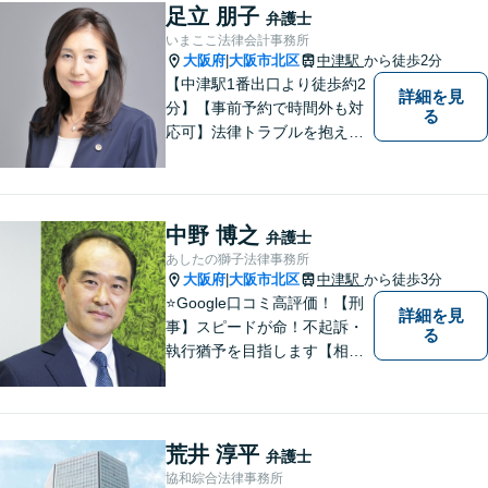
え込むことなくまずはご相談
足立 朋子
弁護士
ください。【完全個室対応】
いまここ法律会計事務所
大阪府
大阪市北区
中津駅
から徒歩2分
|
【中津駅1番出口より徒歩約2
詳細を見
分】【事前予約で時間外も対
る
応可】法律トラブルを抱える
皆様のお役に立てるよう、誠
心誠意対応しております。 弁
護士業務だけではなく、会計
業務、税務処理等も対応して
中野 博之
弁護士
おります。 お気軽にご相談く
あしたの獅子法律事務所
ださい。
大阪府
大阪市北区
中津駅
から徒歩3分
|
⭐️Google口コミ高評価！【刑
詳細を見
事】スピードが命！不起訴・
る
執行猶予を目指します【相
続】ご家族の将来も見据えた
解決。家族信託、遺言、相続
問題・相続税【企業法務】知
財・労働問題【夜間・休日対
荒井 淳平
弁護士
応】
協和綜合法律事務所