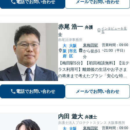
電話でお問い合わせ
メールでお問い合わせ
ださい。【企業顧問実績多数】
赤尾 浩一
弁護
インタビューを見
る
士
赤尾法律事務所
東梅田駅
営業時間：09:00
大
大阪
~21:00（平日）
阪
市北
から徒歩1
|
府
区
分
【梅田駅5分】【初回相談無料】【法テ
ラス利用可】離婚後の生活やお子さま
の将来まで考えたプラン「安心な特別
サポートプランあり」刑事事件は軽い
フットワーク＆スピード対応！被害者
電話でお問い合わせ
メールでお問い合わせ
との示談交渉もお任せください【休
日・夜間面談可】【ビデオ面談対応】
内田 遊大
弁護士
弁護士法人プロテクトスタンス 大阪事務所
東梅田駅
営業時間：09:00
大
大阪