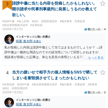
ような金額ではありません）。そのため、口外禁止条項とともに口外
3
誹謗中傷に当たる内容を投稿したかもしれない。
した場合の違約金（100～200万円程度）を定めることには、大きな意
開示請求や民事刑事裁判に発展しうるのか教えて
味と抑止力があります。 逆に、口外禁止条項を設けると、正当な理由
欲しい。
がある場合を除いて第三者へ情報開示ができなくなります。そのた
#誹謗中傷
#炎上対策
#訴訟・損害賠償請求
#風評被害・営業妨害
め、口外禁止条項によって自らを縛られてしまうと困るようなケース
#発信者情報開示請求
#名誉毀損
（例えば弁護団事件でマスコミ等へ公表する必要があるケース等）で
2026年7月27日
役にたった
4
は、口外禁止の範囲を特定・限定する等の工夫をすることがあります
が、個人間の紛争で、合意後もみだりに紛争情報を口外することそれ
インターネットに強い弁護士
自体が異常事態であって、相手方への抑止効果として口外禁止条項を
稲葉 進太郎
弁護士
設定しておく方が望ましい場合が多いと思われます（上記のとおり、
私が投稿した内容は誹謗中傷として当てはまるものでしょうか？ →誹
口外禁止条項は、違反した際の違約金条項とワンセットにすることで
謗中傷は一般的な用語なのでその該当性について回答しかねますが、
効果を発揮するといえます）。
相談者が投稿した記事は、単なる意見の表明といえる可能性が高く、
権利侵害が認められる可能性は低いと存じます。 もし当てはまるとし
て、開示請求が認められたり、民事裁判や刑事裁判に発展しうるもの
でしょうか？ →権利侵害や、名誉毀損・侮辱に該当する可能性が低い
4
当方の腹いせで相手方の個人情報をSNSで晒して
ため、民事裁判や刑事裁判に発展することはあまり考えられないよう
しまい名誉毀損させてしまったかもしれない
に思われます。
#名誉毀損
#誹謗中傷
#発信者情報開示請求
#風評被害・営業妨害
#加害者
#訴訟・損害賠償請求
2026年7月29日
役にたった
2
インターネットに強い弁護士
稲葉 進太郎
弁護士