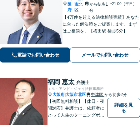
~21:00（平日）
阪
市北
から徒歩1
|
府
区
分
【4万件を超える法律相談実績】あなた
に合った解決策をご提案します。まず
はご相談を。【梅田駅 徒歩5分】
電話でお問い合わせ
メールでお問い合わせ
福岡 恵太
弁護士
エル・アンド・ジェイ法律事務所
大阪府
大阪市北区
中津駅
から徒歩2分
|
【初回無料相談】【休日・夜
詳細を見
間対応】弁護士は、依頼者に
る
とって人生のターニングポイ
ントを共にするパートナー。
速やかで永続的な問題解決を
図ります。お困りの方は、抱