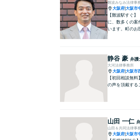
難波みなみ法律事
大阪府
大阪市
|
【難波駅すぐ】
に、数多くの案
います。町のお
静谷 豪
弁護
大河法律事務所
大阪府
大阪市
|
【初回相談無料
の声を頂戴する
山田 一仁
山田＆共同法律事
大阪府
大阪市
|