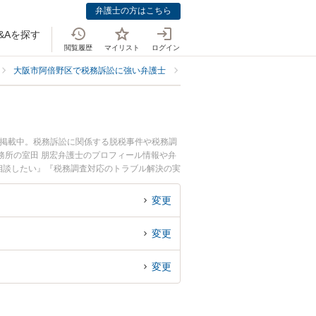
弁護士の方はこちら
&Aを探す
閲覧履歴
マイリスト
ログイン
大阪市阿倍野区で税務訴訟に強い弁護士
大阪市阿倍野区で税務調査対応に
も掲載中。税務訴訟に関係する脱税事件や税務調
務所の室田 朋宏弁護士のプロフィール情報や弁
相談したい』『税務調査対応のトラブル解決の実
い』などでお困りの相談者さんにおすすめです。
変更
変更
変更