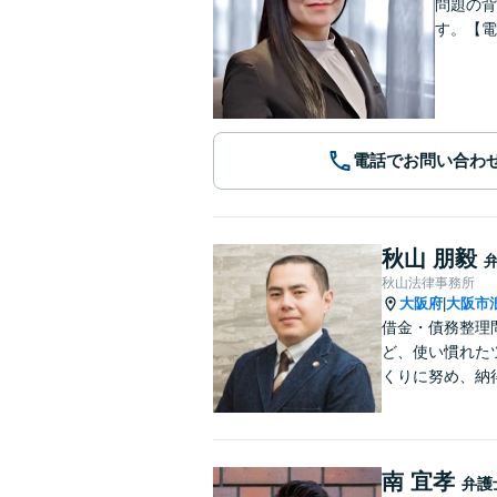
問題の背
す。【電
電話でお問い合わ
秋山 朋毅
秋山法律事務所
大阪府
大阪市
|
借金・債務整理
ど、使い慣れた
くりに努め、納
南 宜孝
弁護