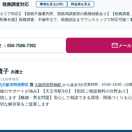
税務調査対応
事例を見る(1件)
料金表を見る
エリア対応】【国税不服審判所、国税局調査部の勤務経験あり】【税務調査
刑事弁護】税務調査、不服申立て、税務訴訟までワンストップで対応可能！
せ
メール
貴子
弁護士
合法律事務所
府
大阪市阿倍野区
大阪阿部野橋駅
から徒歩3分
営業時間：10:00~19:00（日
|
線のサポートが強み】【天王寺駅3分】【初回ご相談無料の分野あり】
指します【離婚・男女問題】安心して相談できる環境・関係づくりを心
切な解決策をご提案します