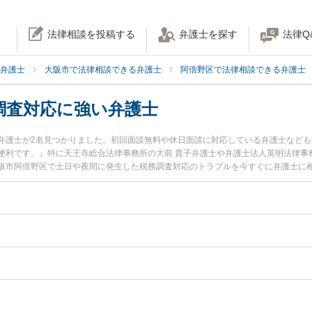
法律相談を投稿する
弁護士を探す
法律Q
弁護士
大阪市で法律相談できる弁護士
阿倍野区で法律相談できる弁護士
調査対応に強い弁護士
弁護士が2名見つかりました。初回面談無料や休日面談に対応している弁護士など
便利です。』特に天王寺総合法律事務所の大前 貴子弁護士や弁護士法人英明法律事
阪市阿倍野区で土日や夜間に発生した税務調査対応のトラブルを今すぐに弁護士に
談無料で税務調査対応を法律相談できる大阪市阿倍野区内の弁護士に相談予約した