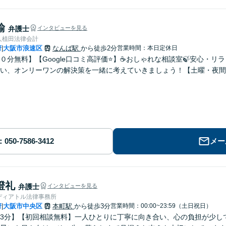
諭
弁護士
インタビューを見る
人植田法律会計
府
大阪市浪速区
なんば駅
から徒歩2分
営業時間：本日定休日
|
０分無料】【Google口コミ高評価⭐️】☕️おしゃれな相談室🍃安心・
い、オンリーワンの解決策を一緒に考えていきましょう！【土曜・夜間
メー
澄礼
弁護士
インタビューを見る
ディアトル法律事務所
府
大阪市中央区
本町駅
から徒歩3分
営業時間：00:00~23:59（土日祝日）
|
3分】【初回相談無料】一人ひとりに丁寧に向き合い、心の負担が少し