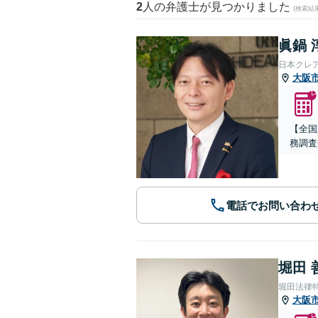
2
人の弁護士が見つかりました
(検索結
眞鍋 
日本クレ
大阪
【全国
務調査
電話でお問い合わ
堀田 
堀田法律
大阪