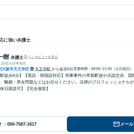
応に強い弁護士
一樹
弁護士
インタビューを見る
人新都法律事務所
府
大阪市天王寺区
天王寺駅
から徒歩6分
営業時間：09:00~21:00（土日祝日）
|
駅徒歩6分】【英語・韓国語対応】刑事事件の早期釈放や示談交渉、国
、離婚・男女問題などはお任せください。法律のプロフェッショナルが
休日面談可】【完全個室】
せ
メール