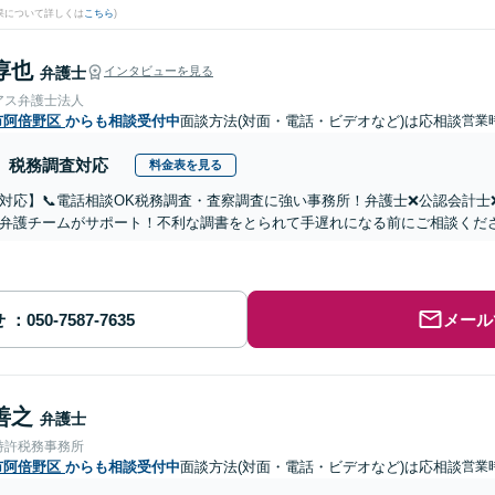
果について詳しくは
こちら
)
淳也
弁護士
インタビューを見る
アス弁護士法人
市阿倍野区
からも相談受付中
面談方法(対面・電話・ビデオなど)は応相談
営業
税務調査対応
料金表を見る
対応】📞電話相談OK税務調査・査察調査に強い事務所！弁護士❌公認会計
弁護チームがサポート！不利な調書をとられて手遅れになる前にご相談くだ
せ
メール
善之
弁護士
特許税務事務所
市阿倍野区
からも相談受付中
面談方法(対面・電話・ビデオなど)は応相談
営業時