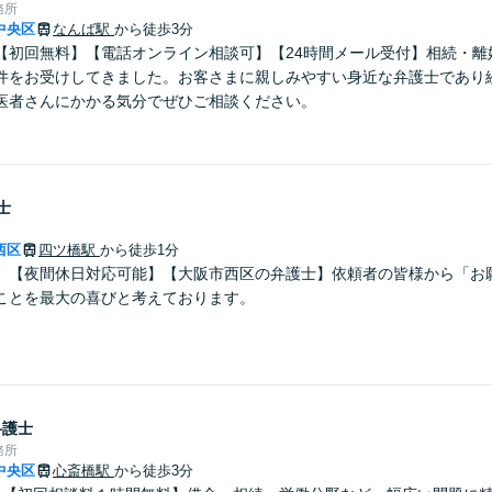
務所
中央区
なんば駅
から徒歩3分
【初回無料】【電話オンライン相談可】【24時間メール受付】相続・離
件をお受けしてきました。お客さまに親しみやすい身近な弁護士であり
医者さんにかかる気分でぜひご相談ください。
士
西区
四ツ橋駅
から徒歩1分
】【夜間休日対応可能】【大阪市西区の弁護士】依頼者の皆様から「お
ことを最大の喜びと考えております。
弁護士
務所
中央区
心斎橋駅
から徒歩3分