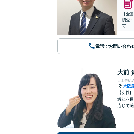
【全国
調査・
可】
電話でお問い合わ
大前 
天王寺総
大阪
【女性目
解決を目
応じて適