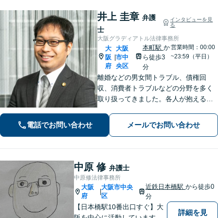
井上 圭章
弁護
インタビューを見
る
士
大阪グラディアトル法律事務所
本町駅
か
営業時間：00:00
大
大阪
~23:59（平日）
阪
市中
ら徒歩3
|
府
央区
分
離婚などの男女間トラブル、債権回
収、消費者トラブルなどの分野を多く
取り扱ってきました。各人が抱えるト
ラブルは様々で、それに合った解決方
法があります。詳細な打ち合わせをさ
電話でお問い合わせ
メールでお問い合わせ
せていただきます。お気軽にお問い合
わせくださいませ。
中原 修
弁護士
中原修法律事務所
近鉄日本橋駅
から徒歩0
大阪
大阪市中央
|
府
区
分
【日本橋駅10番出口すぐ】大
詳細を見
阪を中心に活動しています