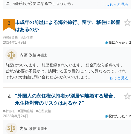
に、保険証が必要になるでしょうから。
3
未成年の前歴による海外旅行、留学、移住に影響
はあるのか
#在留資格
#永住権
2024年1月9日
役にたった
2
内藤 政信
弁護士
前歴はついてます。 前歴登録されています。 罰金刑なら前科です。
ビザが必要か不要かは、訪問する国や目的によって異なるので、それ
ぞれの 大使館に問い合わせるのがいいでしょう。
4
"外国人の永住権保持者が別居や離婚する場合、
永住権剥奪のリスクはあるか？"
#永住権
#国際離婚
#在留資格
2023年8月24日
役にたった
2
内藤 政信
弁護士