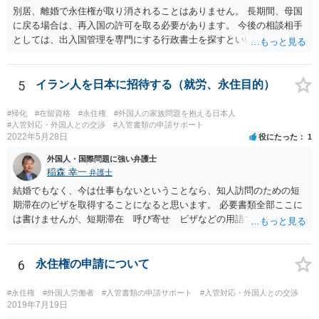
別居、離婚で永住権が取り消されることはありません。 長期間、母国
に戻る場合は、再入国の許可を取る必要があります。 今後の相談相手
としては、出入国管理を専門にする行政書士を探すといいでしょう。
5
イラン人を日本に招待する（就労、永住目的）
#帰化
#在留資格
#永住権
#外国人の家族問題を抱える日本人
#入管対応・外国人との交渉
#入管書類の申請サポート
2022年5月28日
役にたった
1
外国人・国際問題に強い弁護士
稲森 幸一
弁護士
結婚でもなく、今は仕事もないということなら、知人訪問のための短
期滞在のビザを取得することになると思います。 必要書類全部ここに
は書けませんが、短期滞在 呼び寄せ ビザなどの用語で検索すると
あなたが日本で用意する物と本人が自分で用意するものが出てきま
す。 それらを揃えて、イランにある日本大使館ににビザを申請するこ
とになります。 期間は通常９０日、３０日、あるいは１５日ですが、
6
永住権の申請について
今はコロナもあり刻々と状況が変わっているので、事前に外務省や大
使館に問い合わせたほうがいいかもしれません。ネットでの情報収集
#永住権
#外国人労働者
#入管書類の申請サポート
#入管対応・外国人との交渉
もしたほうがいいと思います
2019年7月19日