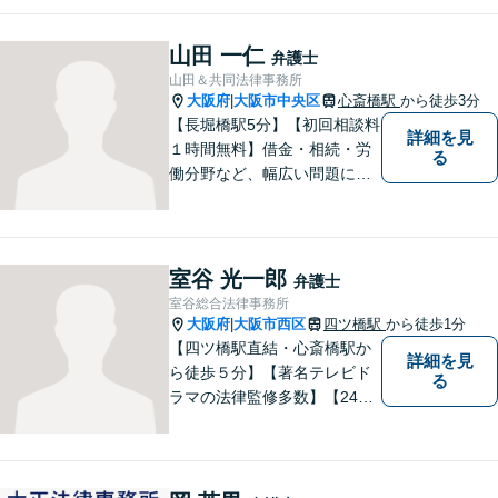
えております。
山田 一仁
弁護士
山田＆共同法律事務所
大阪府
大阪市中央区
心斎橋駅
から徒歩3分
|
【長堀橋駅5分】【初回相談料
詳細を見
１時間無料】借金・相続・労
る
働分野など、幅広い問題に精
通。多様なバックボーンを持
つ弁護士が親身になり解決へ
と導きます。一人でも多くの
方に感謝していただけるよう
室谷 光一郎
弁護士
尽力いたします！
室谷総合法律事務所
大阪府
大阪市西区
四ツ橋駅
から徒歩1分
|
【四ツ橋駅直結・心斎橋駅か
詳細を見
ら徒歩５分】【著名テレビド
る
ラマの法律監修多数】【24時
間メール問い合わせ受付】フ
ットワークの軽さ、スピーデ
ィーな対応、粘り強い対応を
強く意識しております！