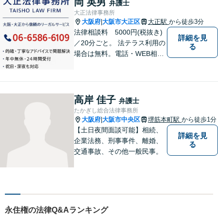
岡 英男
弁護士
大正法律事務所
大阪府
大阪市大正区
大正駅
から徒歩3分
|
法律相談料 5000円(税抜き)
詳細を見
／20分ごと。 法テラス利用の
る
場合は無料。電話・WEB相談
にも対応。ご相談のみで終了
する方も多くいらっしゃいま
すのでご安心ください。当日
相談可能です。
高岸 佳子
弁護士
たかぎし総合法律事務所
大阪府
大阪市中央区
堺筋本町駅
から徒歩1分
|
【土日夜間面談可能】相続、
詳細を見
企業法務、刑事事件、離婚、
る
交通事故、その他一般民事。
永住権の法律Q&Aランキング