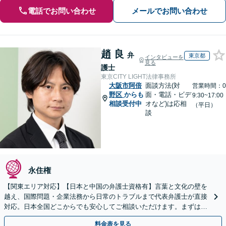
電話でお問い合わせ
メールでお問い合わせ
趙 良
弁
東京都
インタビューを
見る
護士
東京CITY LIGHT法律事務所
大阪市阿倍
面談方法(対
営業時間：0
野区
からも
面・電話・ビデ
9:30~17:00
相談受付中
オなど)は応相
（平日）
談
永住権
【関東エリア対応】【日本と中国の弁護士資格有】言葉と文化の壁を
越え、国際問題・企業法務から日常のトラブルまで代表弁護士が直接
対応。日本全国どこからでも安心してご相談いただけます。まずは一
歩を踏み出してみませんか。【初回相談無料】
料金表を見る