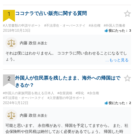
1
ココナラで占い販売に関する質問
#入管書類の申請サポート
#不法滞在・オーバーステイ
#永住権
#外国人労働者
2018年10月13日
役にたった
3
内藤 政信
弁護士
それは僕にはわかりません。 ココナラに問い合わせることになるでし
ょう。
2
外国人が住民票を残したまま、海外への帰国はで
きるか？
#外国人の家族問題を抱える日本人
#在留資格
#帰化
#永住権
#不法滞在・オーバーステイ
#入管書類の申請サポート
2024年1月12日
役にたった
2
内藤 政信
弁護士
可能と思います。 永住権があり、帰国を予定してますから。 また、社
会保険料や住民税は納付しておく必要があるでしょう。 帰国した時