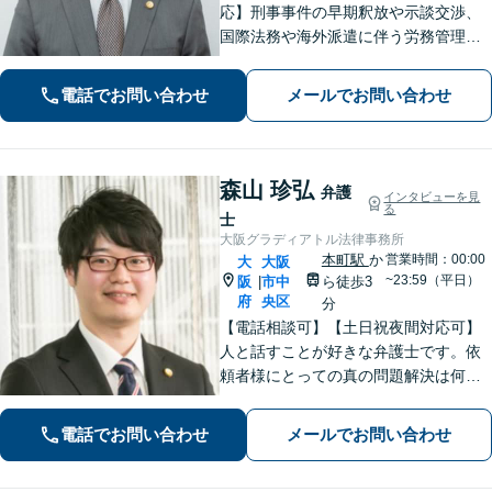
応】刑事事件の早期釈放や示談交渉、
国際法務や海外派遣に伴う労務管理、
相続トラブル、離婚・男女問題などは
お任せください。法律のプロフェッシ
電話でお問い合わせ
メールでお問い合わせ
ョナルが、途を切り拓くお手伝いを致
します。【夜間・休日面談可】【完全
個室】
森山 珍弘
弁護
インタビューを見
る
士
大阪グラディアトル法律事務所
本町駅
か
営業時間：00:00
大
大阪
~23:59（平日）
阪
市中
ら徒歩3
|
府
央区
分
【電話相談可】【土日祝夜間対応可】
人と話すことが好きな弁護士です。依
頼者様にとっての真の問題解決は何
か？を常に考えながら、スピーディー
な対応を心がけます。離婚・刑事事
電話でお問い合わせ
メールでお問い合わせ
件・相続など何でもご相談ください。