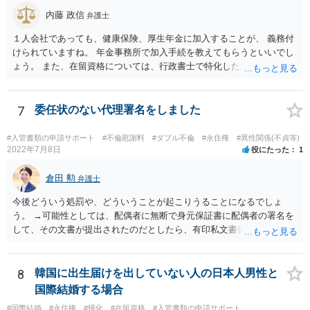
内藤 政信
弁護士
１人会社であっても、健康保険、厚生年金に加入することが、 義務付
けられていますね。 年金事務所で加入手続を教えてもらうといいでし
ょう。 また、在留資格については、行政書士で特化した人が何人も い
るので、まずは、そこから情報を得る方が先ですね。 弁護士で得意な
人は少ないですね。
7
委任状のない代理署名をしました
#入管書類の申請サポート
#不倫慰謝料
#ダブル不倫
#永住権
#異性関係(不貞等)
2022年7月8日
役にたった
1
倉田 勲
弁護士
今後どういう処罰や、どういうことが起こりうることになるでしょ
う。 →可能性としては、配偶者に無断で身元保証書に配偶者の署名を
して、その文書が提出されたのだとしたら、有印私文書偽造・同行使
罪が成立する可能性があります。 法定刑は3月以上5年以下の懲役刑が
規定されています。
8
韓国に出生届けを出していない人の日本人男性と
国際結婚する場合
#国際結婚
#永住権
#帰化
#在留資格
#入管書類の申請サポート