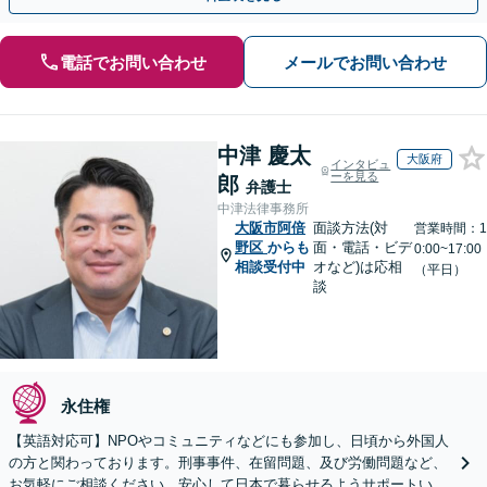
電話でお問い合わせ
メールでお問い合わせ
中津 慶太
大阪府
インタビュ
ーを見る
郎
弁護士
中津法律事務所
大阪市阿倍
面談方法(対
営業時間：1
野区
からも
面・電話・ビデ
0:00~17:00
相談受付中
オなど)は応相
（平日）
談
永住権
【英語対応可】NPOやコミュニティなどにも参加し、日頃から外国人
の方と関わっております。刑事事件、在留問題、及び労働問題など、
お気軽にご相談ください。安心して日本で暮らせるようサポートいた