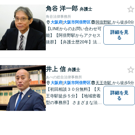
角谷 洋一郎
弁護士
角谷法律事務所
大阪府
大阪市阿倍野区
阿倍野駅
から徒歩0分
|
【LINEからのお問い合わせ可
詳細を見
能】【阿倍野駅からアクセス
る
抜群】【弁護士歴20年】法テ
ラス・弁護士費用特約の利用
が可能です。丁寧なヒアリン
グ・他士業連携によるワンス
井上 信
トップ対応が強み！交通事故
弁護士
／遺産分割／離婚／債務整理
あべの総合法律事務所
／その他
大阪府
大阪市阿倍野区
天王寺駅
から徒歩5分
|
【初回相談３０分無料】【天
詳細を見
王寺駅徒歩５分】【地域密着
る
型の事務所】 さまざまな法律
問題について相談者・依頼者
の立場に立って、親身に助
言・活動します。 交通事故、
相続、インターネット上のト