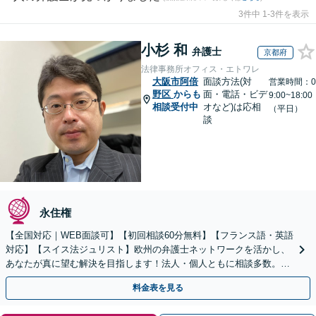
3件中 1-3件を表示
小杉 和
弁護士
京都府
法律事務所オフィス・エトワレ
大阪市阿倍
面談方法(対
営業時間：0
野区
からも
面・電話・ビデ
9:00~18:00
相談受付中
オなど)は応相
（平日）
談
永住権
【全国対応｜WEB面談可】【初回相談60分無料】【フランス語・英語
対応】【スイス法ジュリスト】欧州の弁護士ネットワークを活かし、
あなたが真に望む解決を目指します！法人・個人ともに相談多数。細
やかな連絡と粘り強い交渉を徹底【休日・夜間相談可】
料金表を見る