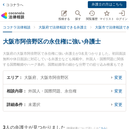
弁護士の方はこちら
ココナラへ
投稿する
探す
閲覧履歴
マイリスト
ログイン
ココナラ法律相談
大阪府で法律相談できる弁護士
大阪市で法律相談で
大阪市阿倍野区の永住権に強い弁護士
大阪府の大阪市阿倍野区で永住権に強い弁護士が3名見つかりました。初回面談
無料や休日面談に対応している弁護士なども掲載中。外国人・国際問題に関係
する国際離婚やハーグ条約、国際結婚等の細かな分野での絞り込み検索もでき
便利です。特に天王寺総合法律事務所の大前 貴子弁護士や角谷法律事務所の角
谷 洋一郎弁護士、あべの総合法律事務所の井上 信弁護士のプロフィール情報や
エリア
大阪府、大阪市阿倍野区
変更
弁護士費用、強みなどが注目されています。『大阪市阿倍野区で土日や夜間に
発生した永住権のトラブルを今すぐに弁護士に相談したい』『永住権のトラブ
相談内容
外国人・国際問題、永住権
変更
ル解決の実績豊富な近くの弁護士を検索したい』『初回相談無料で永住権を法
律相談できる大阪市阿倍野区内の弁護士に相談予約したい』などでお困りの相
談者さんにおすすめです。
詳細条件
未選択
変更
3
人の弁護士が見つかりました
(検索結果について詳しくは
こちら
)