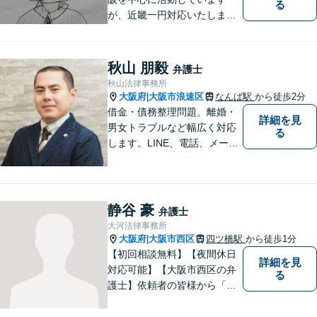
る
が、近畿一円対応いたしま
す。借金問題・交通事故・離
婚・相続といった身の回りの
トラブルから、刑事・詐欺、
秋山 朋毅
弁護士
公害・行政事件まであらゆる
秋山法律事務所
問題のご相談を承ります。小
大阪府
大阪市浪速区
なんば駅
から徒歩2分
|
さな悩み事でもお気軽にお問
借金・債務整理問題、離婚・
詳細を見
合わせください。
男女トラブルなど幅広く対応
る
します。LINE、電話、メー
ル、オンライン面談など、使
い慣れたツールで肩の力を抜
いてご相談を！依頼者の負担
をできるだけ少なく！相談し
静谷 豪
弁護士
やすい環境づくりに努め、納
大河法律事務所
得できる解決を目指します！
大阪府
大阪市西区
四ツ橋駅
から徒歩1分
|
【初回相談無料】【夜間休日
詳細を見
対応可能】【大阪市西区の弁
る
護士】依頼者の皆様から「お
願いしてよかった」の声を頂
戴することを最大の喜びと考