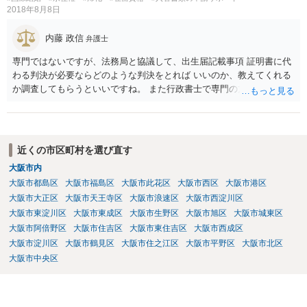
2018年8月8日
内藤 政信
弁護士
専門ではないですが、法務局と協議して、出生届記載事項 証明書に代
わる判決が必要ならどのような判決をとれば いいのか、教えてくれる
か調査してもらうといいですね。 また行政書士で専門の方がいそうな
ので、探して聞いても いいですね。
近くの市区町村を選び直す
大阪市内
大阪市都島区
大阪市福島区
大阪市此花区
大阪市西区
大阪市港区
大阪市大正区
大阪市天王寺区
大阪市浪速区
大阪市西淀川区
大阪市東淀川区
大阪市東成区
大阪市生野区
大阪市旭区
大阪市城東区
大阪市阿倍野区
大阪市住吉区
大阪市東住吉区
大阪市西成区
大阪市淀川区
大阪市鶴見区
大阪市住之江区
大阪市平野区
大阪市北区
大阪市中央区