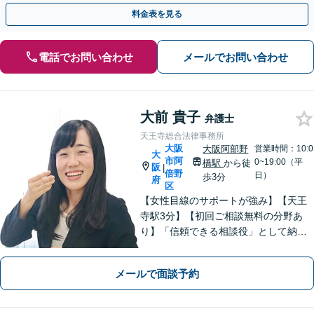
料金表を見る
電話でお問い合わせ
メールでお問い合わせ
大前 貴子
弁護士
天王寺総合法律事務所
大阪
大阪阿部野
営業時間：10:0
大
市阿
0~19:00（平
橋駅
から徒
阪
|
倍野
日）
歩3分
府
区
【女性目線のサポートが強み】【天王
寺駅3分】【初回ご相談無料の分野あ
り】「信頼できる相談役」として納得
できる解決を目指します【離婚・男女
問題】安心して相談できる環境・関係
メールで面談予約
づくりを心がけます【借金・債務整
理】経済状況に応じて適切な解決策を
ご提案します