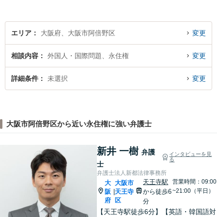
ラブルに注力！！
エリア
大阪府、大阪市阿倍野区
変更
相談内容
外国人・国際問題、永住権
変更
詳細条件
未選択
変更
大阪市阿倍野区から近い永住権に強い弁護士
新井 一樹
弁護
インタビューを見
る
士
弁護士法人新都法律事務所
天王寺駅
営業時間：09:00
大
大阪市
~21:00（平日）
阪
天王寺
から徒歩6
|
府
区
分
【天王寺駅徒歩6分】【英語・韓国語対