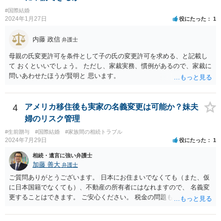
相互に助け合いながら生活していく意思というとイメージしやすいか
#国際結婚
と思います。 ここで、相続目的での婚姻をみてみます。これは夫婦と
2024年1月27日
役にたった
1
して生活していくというよりは、一方が死亡した際に生じる相続のた
めに配偶者という立場を得ることが主な目的となります。 したがっ
内藤 政信
弁護士
て、形式的に届出がなされたとしても、双方は夫婦生活を営む意思が
ないので、婚姻意思はありません。 よって、婚姻は婚姻意思の欠如に
母親の氏変更許可を条件として子の氏の変更許可を求める、と記載し
より、無効となります。
て おくといいでしょう。 ただし、家裁実務、慣例があるので、家裁に
問いあわせたほうが賢明と 思います。
4
アメリカ移住後も実家の名義変更は可能か？妹夫
婦のリスク管理
#生前贈与
#国際結婚
#家族間の相続トラブル
2024年7月29日
役にたった
1
相続・遺言に強い弁護士
加藤 善大
弁護士
ご質問ありがとうございます。 日本にお住まいでなくても（また、仮
に日本国籍でなくても）、不動産の所有者にはなれますので、 名義変
更することはできます。 ご安心ください。 税金の問題もありますの
で、 可能であれば、ご依頼になるかは別にして、今の名義人（叔父様
でしょうか。）と一緒に、 お近くの弁護士に直接相談して、アドバイ