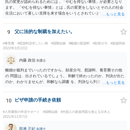
氏の変更が認められるためには，「やむを得ない事情」が必要となり
ます。 「やむを得ない事情」とは，氏の変更をしないとその人の社会
生活において著しい支障を来す場合をいうとされています。 中国の苗
字のために今後偏見や差別を受ける可能性があるといった抽象的な理
由は，「やむを得ない事情」には該当しませんので，氏の変更を認め
てもらうことは難しいと思います。
9
父に法的な制裁を加えたい。
#養育費
#慰謝料請求したい側
#国際結婚
#離婚の慰謝料
#財産分与
#親族関係
2022年3月22日
内藤 政信
弁護士
離婚が裁判までいったのですから、財産分与、慰謝料、養育費その他
の 問題は、出されているでしょう。 和解で終わったのか、判決が出た
のか、わかりませんが、和解なら調書 を、判決なら判決を見せてもら
うといいでしょう。 また、事件記録を謄写する方法もあるので、より
詳しく、双方の主張を 知ることができるでしょう。 疑問のいくつか
は、理解にいたるでしょう。 虐待でもないと、あなたの方から、父親
10
ビザ申請の手続き依頼
に対して、法的な請求をするの は、難しいでしょう。
#入管書類の申請サポート
#国際結婚
#外国人の家族問題を抱える日本人
2021年12月7日
田邊 正紀
弁護士