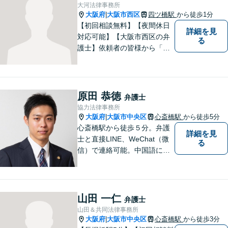
やすい環境づくりに努め、納
大河法律事務所
得できる解決を目指します！
大阪府
大阪市西区
四ツ橋駅
から徒歩1分
|
【初回相談無料】【夜間休日
詳細を見
対応可能】【大阪市西区の弁
る
護士】依頼者の皆様から「お
願いしてよかった」の声を頂
戴することを最大の喜びと考
えております。
原田 恭徳
弁護士
協力法律事務所
大阪府
大阪市中央区
心斎橋駅
から徒歩5分
|
心斎橋駅から徒歩５分。弁護
詳細を見
士と直接LINE、WeChat（微
る
信）で連絡可能。中国語にも
対応。幅広い法律分野での豊
富な解決実績。ご依頼者様の
味方になり、迅速かつ全力で
法律サポートを提供します
山田 一仁
弁護士
山田＆共同法律事務所
大阪府
大阪市中央区
心斎橋駅
から徒歩3分
|