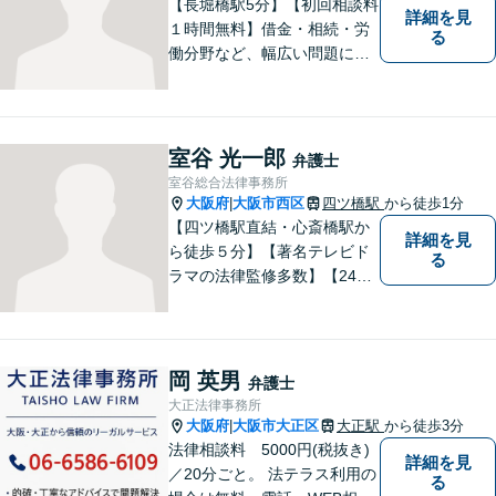
【長堀橋駅5分】【初回相談料
詳細を見
１時間無料】借金・相続・労
る
働分野など、幅広い問題に精
通。多様なバックボーンを持
つ弁護士が親身になり解決へ
と導きます。一人でも多くの
方に感謝していただけるよう
室谷 光一郎
弁護士
尽力いたします！
室谷総合法律事務所
大阪府
大阪市西区
四ツ橋駅
から徒歩1分
|
【四ツ橋駅直結・心斎橋駅か
詳細を見
ら徒歩５分】【著名テレビド
る
ラマの法律監修多数】【24時
間メール問い合わせ受付】フ
ットワークの軽さ、スピーデ
ィーな対応、粘り強い対応を
強く意識しております！
岡 英男
弁護士
大正法律事務所
大阪府
大阪市大正区
大正駅
から徒歩3分
|
法律相談料 5000円(税抜き)
詳細を見
／20分ごと。 法テラス利用の
る