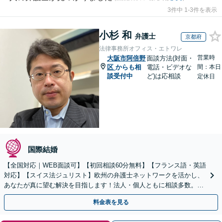
3件中 1-3件を表示
小杉 和
弁護士
京都府
法律事務所オフィス・エトワレ
営業時
大阪市阿倍野
面談方法(対面・
区
からも相
電話・ビデオな
間：本日
談受付中
ど)は応相談
定休日
国際結婚
【全国対応｜WEB面談可】【初回相談60分無料】【フランス語・英語
対応】【スイス法ジュリスト】欧州の弁護士ネットワークを活かし、
あなたが真に望む解決を目指します！法人・個人ともに相談多数。細
やかな連絡と粘り強い交渉を徹底【休日・夜間相談可】
料金表を見る