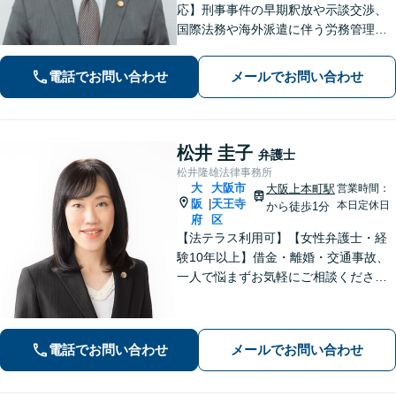
応】刑事事件の早期釈放や示談交渉、
国際法務や海外派遣に伴う労務管理、
相続トラブル、離婚・男女問題などは
お任せください。法律のプロフェッシ
電話でお問い合わせ
メールでお問い合わせ
ョナルが、途を切り拓くお手伝いを致
します。【夜間・休日面談可】【完全
個室】
松井 圭子
弁護士
松井隆雄法律事務所
大
大阪市
大阪上本町駅
営業時間：
阪
天王寺
|
本日定休日
から徒歩1分
府
区
【法テラス利用可】【女性弁護士・経
験10年以上】借金・離婚・交通事故、
一人で悩まずお気軽にご相談ください
｜自己破産・任意整理の解決実績多数│
早期解決・親切丁寧な対応│初回相談歓
迎【谷町九丁目駅・大阪上本町駅から
電話でお問い合わせ
メールでお問い合わせ
地下で直結／近鉄沿線からアクセス良
好】