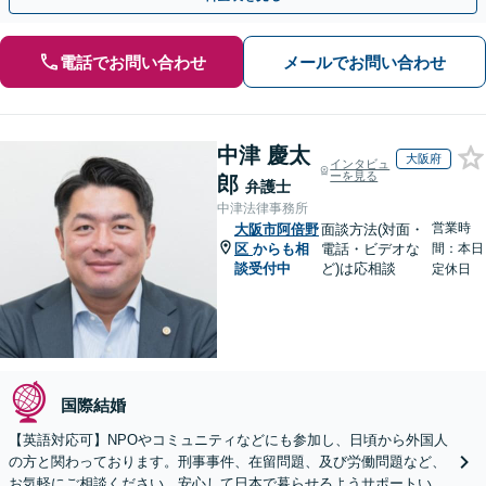
電話でお問い合わせ
メールでお問い合わせ
中津 慶太
大阪府
インタビュ
ーを見る
郎
弁護士
中津法律事務所
営業時
大阪市阿倍野
面談方法(対面・
区
からも相
電話・ビデオな
間：本日
談受付中
ど)は応相談
定休日
国際結婚
【英語対応可】NPOやコミュニティなどにも参加し、日頃から外国人
の方と関わっております。刑事事件、在留問題、及び労働問題など、
お気軽にご相談ください。安心して日本で暮らせるようサポートいた