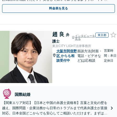
します【夜間・休日相談OK】【北浜駅2分】
料金表を見る
趙 良
弁
東京都
インタビューを
見る
護士
東京CITY LIGHT法律事務所
営業時
大阪市阿倍野
面談方法(対面・
区
からも相
電話・ビデオな
間：本日
談受付中
ど)は応相談
定休日
国際結婚
【関東エリア対応】【日本と中国の弁護士資格有】言葉と文化の壁を
越え、国際問題・企業法務から日常のトラブルまで代表弁護士が直接
対応。日本全国どこからでも安心してご相談いただけます。まずは一