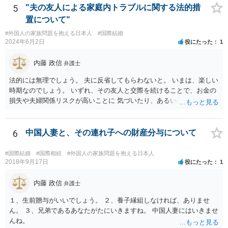
ス等を求めることをお勧めします。 ご参考にしていただければ幸いで
5
"夫の友人による家庭内トラブルに関する法的措
す。
置について"
#外国人の家族問題を抱える日本人
#国際結婚
2024年6月2日
役にたった
1
内藤 政信
弁護士
法的には無理でしょう。 夫に反省してもらわないと。 いまは、楽しい
時期なのでしょう。 いずれ、その友人と交際を続けることで、お金の
損失や夫婦関係リスクが高いことに 気づいたり、あるいは、飽きると
思いますけどね。
6
中国人妻と、その連れ子への財産分与について
#国際結婚
#国際相続
#外国人の家族問題を抱える日本人
2018年9月17日
役にたった
1
内藤 政信
弁護士
１、生前贈与がいいでしょう。 ２、養子縁組しなければ、ありませ
ん。 ３、兄弟であるあなたがたにいきますね。 中国人妻にはいきませ
んね。