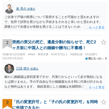
泉 亮介
弁護士
ご自身で戸籍の附票について取得することが可能かと思われますの
で、役所で説明を受けながら手続きをされると良いかと思われます。
調査だけで弁護士が依頼を受けることはできないため、父親に対して
何か請求がある場合は弁護士に依頼することを検討されても良いでし
ょう。
2
突然の実父の死亡、遺産分割の知らせで、死亡2
ヶ月前に中国人との婚姻や贈与に不審感！
#高齢者の詐欺被害
#M&A・事業承継
#200万円以上
#国際結婚
#生前贈与
2024年4月26日
役にたった
2
江頭 啓介
弁護士
確かに婚姻届は原則直筆ですが、代筆だからといって必ず無効になる
とは限りません。手の不自由な方が婚姻届を出す時に代筆が許される
など例外はあります。 相続直前にした婚姻は夫婦関係の形成を目的と
したものではないとして無効となる可能性はあります。 上記の意味が
わかりません、分かりやすく解説していただけませんでしょうか？ →
婚姻が成立するには二つの要素が必要と言われております。一つは届
3
「氏の変更許可」と「子の氏の変更許可」を同時
出ですが、もう一つは双方の婚姻意思です。 婚姻意思は、夫婦として
に申請できるか