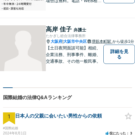
場合は無料。電話・WEB相談
にも対応。ご相談のみで終了
する方も多くいらっしゃいま
すのでご安心ください。当日
相談可能です。
高岸 佳子
弁護士
たかぎし総合法律事務所
大阪府
大阪市中央区
堺筋本町駅
から徒歩1分
|
【土日夜間面談可能】相続、
詳細を見
企業法務、刑事事件、離婚、
る
交通事故、その他一般民事。
国際結婚の法律Q&Aランキング
1
日本人の父親に会いたい男性からの依頼
#国際結婚
2024年8月1日
役にたった
3