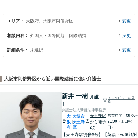
ラブルに注力！！
エリア
大阪府、大阪市阿倍野区
変更
相談内容
外国人・国際問題、国際結婚
変更
詳細条件
未選択
変更
大阪市阿倍野区から近い国際結婚に強い弁護士
新井 一樹
弁護
インタビューを見
る
士
弁護士法人新都法律事務所
天王寺駅
営業時間：09:00~
大
大阪市
21:00（土日祝
阪
天王寺
から徒歩
|
府
区
日）
6分
【天王寺駅徒歩6分】【英語・韓国語対