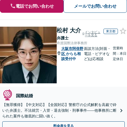
電話でお問い合わせ
メールでお問い合わせ
松村 大介
東京都
インタビュ
ーを見る
弁護士
舟渡国際法律事務所
営業時
大阪市阿倍野
面談方法(対面・
区
からも相
電話・ビデオな
間：本日
談受付中
ど)は応相談
定休日
国際結婚
【無罪獲得】【中文対応】【全国対応】警察庁の公式解釈を高裁で砕
いた弁護士。不法就労・入管・退去強制・刑事事件——他事務所に断
られた案件も徹底的に闘い抜く。
料金表を見る