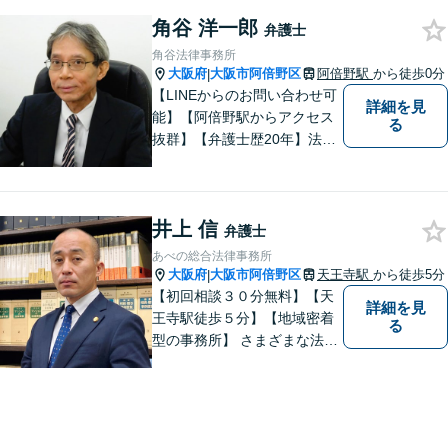
角谷 洋一郎
弁護士
角谷法律事務所
大阪府
大阪市阿倍野区
阿倍野駅
から徒歩0分
|
【LINEからのお問い合わせ可
詳細を見
能】【阿倍野駅からアクセス
る
抜群】【弁護士歴20年】法テ
ラス・弁護士費用特約の利用
が可能です。丁寧なヒアリン
グ・他士業連携によるワンス
井上 信
トップ対応が強み！交通事故
弁護士
／遺産分割／離婚／債務整理
あべの総合法律事務所
／その他
大阪府
大阪市阿倍野区
天王寺駅
から徒歩5分
|
【初回相談３０分無料】【天
詳細を見
王寺駅徒歩５分】【地域密着
る
型の事務所】 さまざまな法律
問題について相談者・依頼者
の立場に立って、親身に助
言・活動します。 交通事故、
相続、インターネット上のト