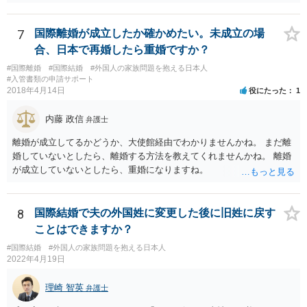
7
国際離婚が成立したか確かめたい。未成立の場
合、日本で再婚したら重婚ですか？
#国際離婚
#国際結婚
#外国人の家族問題を抱える日本人
#入管書類の申請サポート
2018年4月14日
役にたった
1
内藤 政信
弁護士
離婚が成立してるかどうか、大使館経由でわかりませんかね。 まだ離
婚していないとしたら、離婚する方法を教えてくれませんかね。 離婚
が成立していないとしたら、重婚になりますね。
8
国際結婚で夫の外国姓に変更した後に旧姓に戻す
ことはできますか？
#国際結婚
#外国人の家族問題を抱える日本人
2022年4月19日
理崎 智英
弁護士