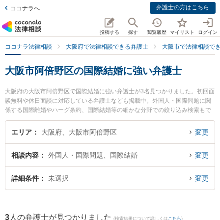
弁護士の方はこちら
ココナラへ
投稿する
探す
閲覧履歴
マイリスト
ログイン
ココナラ法律相談
大阪府で法律相談できる弁護士
大阪市で法律相談で
大阪市阿倍野区の国際結婚に強い弁護士
大阪府の大阪市阿倍野区で国際結婚に強い弁護士が3名見つかりました。初回面
談無料や休日面談に対応している弁護士なども掲載中。外国人・国際問題に関
係する国際離婚やハーグ条約、国際結婚等の細かな分野での絞り込み検索もで
き便利です。特に天王寺総合法律事務所の大前 貴子弁護士や角谷法律事務所の
角谷 洋一郎弁護士、あべの総合法律事務所の井上 信弁護士のプロフィール情報
エリア
大阪府、大阪市阿倍野区
変更
や弁護士費用、強みなどが注目されています。『大阪市阿倍野区で土日や夜間
に発生した国際結婚のトラブルを今すぐに弁護士に相談したい』『国際結婚の
相談内容
外国人・国際問題、国際結婚
変更
トラブル解決の実績豊富な近くの弁護士を検索したい』『初回相談無料で国際
結婚を法律相談できる大阪市阿倍野区内の弁護士に相談予約したい』などでお
困りの相談者さんにおすすめです。
詳細条件
未選択
変更
3
人の弁護士が見つかりました
(検索結果について詳しくは
こちら
)