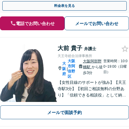
歩を踏み出してみませんか。【初回相談無料】
料金表を見る
電話でお問い合わせ
メールでお問い合わせ
大前 貴子
弁護士
天王寺総合法律事務所
大阪
大阪阿部野
営業時間：10:0
大
市阿
0~19:00（日曜
橋駅
から徒
阪
|
倍野
日）
歩3分
府
区
【女性目線のサポートが強み】【天王
寺駅3分】【初回ご相談無料の分野あ
り】「信頼できる相談役」として納得
できる解決を目指します【離婚・男女
問題】安心して相談できる環境・関係
メールで面談予約
づくりを心がけます【借金・債務整
理】経済状況に応じて適切な解決策を
ご提案します