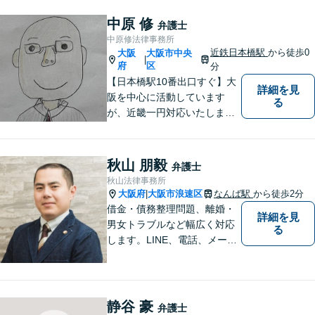
中原 修
弁護士
中原修法律事務所
近鉄日本橋駅
から徒歩0
大阪
大阪市中央
|
府
区
分
【日本橋駅10番出口すぐ】大
詳細を見
阪を中心に活動しています
る
が、近畿一円対応いたしま
す。借金問題・交通事故・離
婚・相続といった身の回りの
トラブルから、刑事・詐欺、
秋山 朋毅
弁護士
公害・行政事件まであらゆる
秋山法律事務所
問題のご相談を承ります。小
大阪府
大阪市浪速区
なんば駅
から徒歩2分
|
さな悩み事でもお気軽にお問
借金・債務整理問題、離婚・
詳細を見
合わせください。
男女トラブルなど幅広く対応
る
します。LINE、電話、メー
ル、オンライン面談など、使
い慣れたツールで肩の力を抜
いてご相談を！依頼者の負担
をできるだけ少なく！相談し
静谷 豪
弁護士