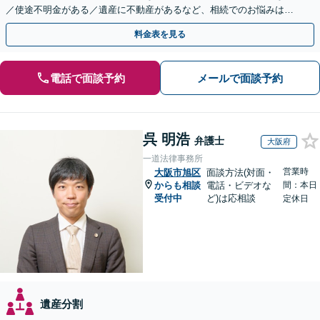
／使途不明金がある／遺産に不動産があるなど、相続でのお悩みはご
相談ください【他士業連携で登記・税も対応】
料金表を見る
電話で面談予約
メールで面談予約
呉 明浩
弁護士
大阪府
一道法律事務所
営業時
大阪市旭区
面談方法(対面・
からも相談
電話・ビデオな
間：本日
受付中
ど)は応相談
定休日
遺産分割