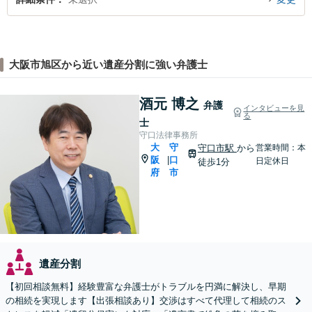
大阪市旭区から近い遺産分割に強い弁護士
酒元 博之
弁護
インタビューを見
る
士
守口法律事務所
大
守
守口市駅
から
営業時間：本
阪
口
|
日定休日
徒歩1分
府
市
遺産分割
【初回相談無料】経験豊富な弁護士がトラブルを円満に解決し、早期
の相続を実現します【出張相談あり】交渉はすべて代理して相続のス