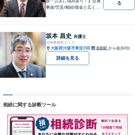
故・労災に強みあり！】交通
る
事故/労災/相続/借金と広く法
律問題に対応。【横堤駅2分】
法律トラブルに巻き込まれた/
巻き込まれそうな方はお早め
にご相談ください。【労災事
坂本 昌史
弁護士
故：9年前の事故でも数千万円
法律事務所エソラ
の賠償を獲得】
大阪府
大阪市東淀川区
淡路駅
から徒歩0分
|
詳細を見る
相続に関する診断ツール