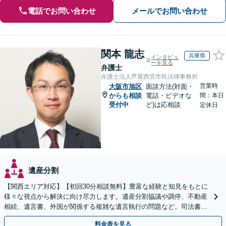
電話でお問い合わせ
メールでお問い合わせ
関本 龍志
兵庫県
インタビュ
ーを見る
弁護士
弁護士法人芦屋西宮市民法律事務所
営業時
大阪市旭区
面談方法(対面・
からも相談
電話・ビデオな
間：本日
受付中
ど)は応相談
定休日
遺産分割
【関西エリア対応】【初回30分相談無料】豊富な経験と知見をもとに
様々な視点から解決に向け尽力します。遺産分割協議や調停、不動産
相続、遺言書、外国が関係する複雑な遺言執行の問題など。司法書士
や税理士とも連携し、円滑な解決を【オンライン面談可】
料金表を見る