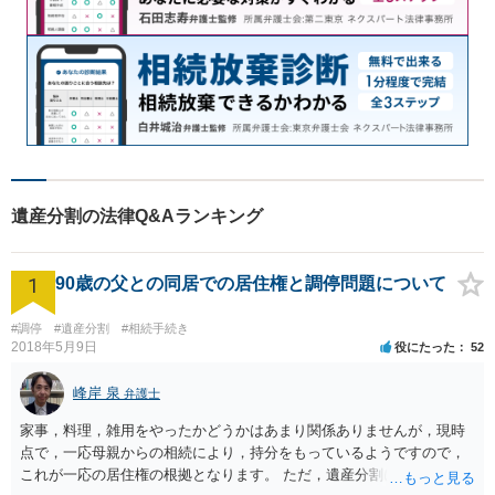
遺産分割の法律Q&Aランキング
1
90歳の父との同居での居住権と調停問題について
#調停
#遺産分割
#相続手続き
2018年5月9日
役にたった
52
峰岸 泉
弁護士
家事，料理，雑用をやったかどうかはあまり関係ありませんが，現時
点で，一応母親からの相続により，持分をもっているようですので，
これが一応の居住権の根拠となります。 ただ，遺産分割により，母の