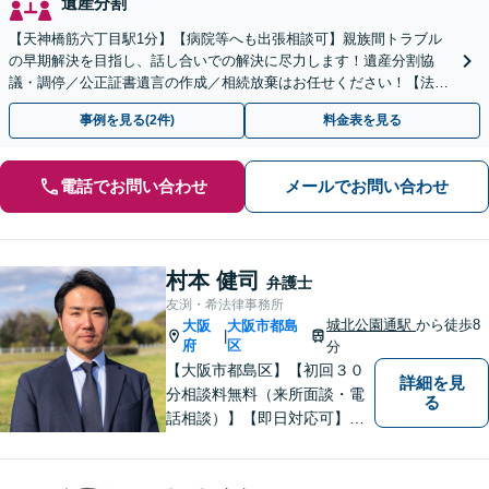
遺産分割
【天神橋筋六丁目駅1分】【病院等へも出張相談可】親族間トラブル
の早期解決を目指し、話し合いでの解決に尽力します！遺産分割協
議・調停／公正証書遺言の作成／相続放棄はお任せください！【法テ
ラス利用】【初回相談無料】【夜間・休日面談】
事例を見る(2件)
料金表を見る
電話でお問い合わせ
メールでお問い合わせ
村本 健司
弁護士
友渕・希法律事務所
城北公園通駅
から徒歩8
大阪
大阪市都島
|
府
区
分
【大阪市都島区】【初回３０
詳細を見
分相談料無料（来所面談・電
る
話相談）】【即日対応可】
【都島駅・城北公園通駅】
【高倉町三丁目バス停徒歩１