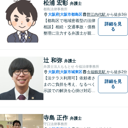
分】【当日・夜間・休日相談
松浦 宏彰
弁護士
可】刑事事件/相続問題/離婚問
都島法律事務所
題など経験と知識をもとに、
大阪府
大阪市都島区
野江内代駅
から徒歩3分
|
依頼者様の不安を解消し、問
【都島区で地域密着型の法律
詳細を見
題解決へ導きます
相談】相続・交通事故・債務
る
整理に注力する弁護士が親身
に対応。費用や手続きを明確
に説明し、あなたの不安を解
消します。大阪市都島区の皆
様、まずはお気軽にご連絡く
辻 和弥
弁護士
ださい。初回面談予約受付中
弁護士法人ももとせ 今福法律事務所
大阪府
大阪市城東区
今福鶴見駅
から徒歩2分
|
【法テラス利用可】依頼者さ
詳細を見
まのご負担を考え、なるべく
る
示談での解決を心掛け対応い
たします。コミュニケーショ
ン力と精神的なタフさが強
み。依頼者さまにとって身近
で頼れる弁護士を目指しま
寺島 正作
弁護士
す。【休日相談可】【今福鶴
守口法律事務所