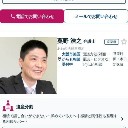
電話でお問い合わせ
メールでお問い合わせ
粟野 浩之
弁護士
京都府
あわの法律事務所
営業時
大阪市旭区
面談方法(対面・
からも相談
電話・ビデオな
間：本日
受付中
ど)は応相談
定休日
遺産分割
相続で話し合いができない・揉めている方へ｜感情と関係性も整理す
る相続サポート