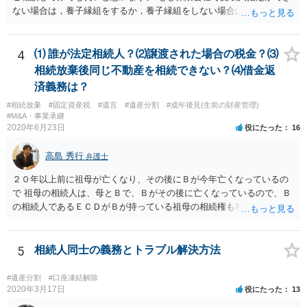
ない場合は，養子縁組をするか，養子縁組をしない場合は遺言で対応
することになると思います。 もっとも，保険によってはあなたが受取
人に指定されていた場合，あなたが先に死亡した後の扱いが異なりま
す。 例えば，あなたの法定相続人が受取人になるのであればお子さん
4
⑴ 誰が法定相続人？⑵譲渡された場合の税金？⑶
も対象になってきますが，かんぽなどだと約款上で受取人死亡の場合
相続放棄後同じ不動産を相続できない？⑷借金返
の受取人が記載してあったりします。 ですので，かなり詳しい内容を
済義務は？
お聞きしないと，一番ベストな準備は何か適切なアドバイスが難しい
#相続放棄
#固定資産税
#遺言
#遺産分割
#成年後見(生前の財産管理)
ので，お近くの弁護士に相談された方が良いかもしれません。
#M&A・事業承継
2020年6月23日
役にたった
16
高島 秀行
弁護士
２０年以上前に祖母が亡くなり、その後にＢが今年亡くなっているの
で 祖母の相続人は、母とＢで、Ｂがその後に亡くなっているので、Ｂ
の相続人であるＥＣＤがＢが持っている祖母の相続権も相続すること
となります。 したがって、遺産分割協議するにも、相続放棄するにも
Ｅも行う必要があります。 Ｂの配偶者であるＥは常にＢの相続人とな
ります。
5
相続人同士の義務とトラブル解決方法
#遺産分割
#口座凍結解除
2020年3月17日
役にたった
13