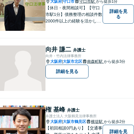
見駅2分】
大阪府
守口市
守口市駅
から徒歩1分
|
【休日・夜間相談可】【守口
詳細を見
市駅1分】債務整理の相談件数
る
2000件以上の経験を活かし、
依頼者様の法律問題を徹底的
にバックアップいたします。
どなたでも相談しやすく、依
頼者様が不安を抱かないよう
向井 謙二
弁護士
に、わかりやすく的確なアド
向井・竹内法律事務所
バイスを心がけております。
大阪府
大阪市北区
南森町駅
から徒歩3分
|
詳細を見る
権 基峰
弁護士
弁護士法人 大阪鶴見法律事務所
大阪府
大阪市鶴見区
横堤駅
から徒歩2分
|
【初回相談0円あり】【交通事
詳細を見