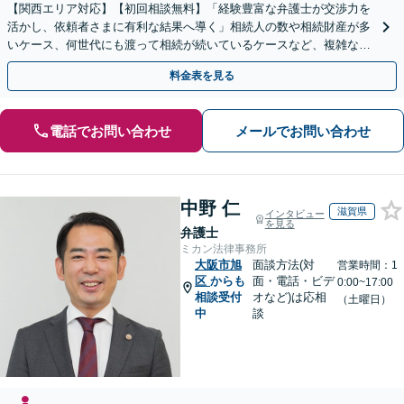
【関西エリア対応】【初回相談無料】「経験豊富な弁護士が交渉力を
活かし、依頼者さまに有利な結果へ導く」相続人の数や相続財産が多
いケース、何世代にも渡って相続が続いているケースなど、複雑な事
案でも対応！協議、調停、審判どのフェーズからも相談可
料金表を見る
電話でお問い合わせ
メールでお問い合わせ
中野 仁
滋賀県
インタビュー
を見る
弁護士
ミカン法律事務所
大阪市旭
面談方法(対
営業時間：1
区
からも
面・電話・ビデ
0:00~17:00
相談受付
オなど)は応相
（土曜日）
中
談