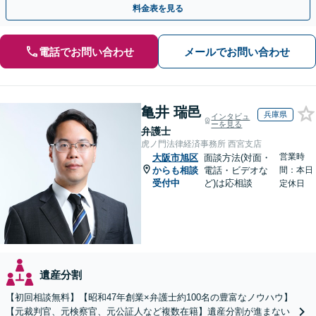
料金表を見る
電話でお問い合わせ
メールでお問い合わせ
亀井 瑞邑
兵庫県
インタビュ
ーを見る
弁護士
虎ノ門法律経済事務所 西宮支店
営業時
大阪市旭区
面談方法(対面・
からも相談
電話・ビデオな
間：本日
受付中
ど)は応相談
定休日
遺産分割
【初回相談無料】【昭和47年創業×弁護士約100名の豊富なノウハウ】
【元裁判官、元検察官、元公証人など複数在籍】遺産分割が進まない