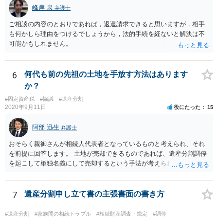
峰岸 泉
弁護士
ご相談の内容のとおりであれば，返還請求できると思いますが，相手
も何かしら理由をつけるでしょうから，法的手続を経ないと解決は不
可能かもしれません。
6
何代も前の先祖の土地を手放す方法はあります
か？
#固定資産税
#協議
#遺産分割
2020年9月11日
役にたった
15
阿部 迅生
弁護士
おそらく親御さんが相続人代表者となっているものと考えられ、それ
を前提に回答します。 土地が売却できるものであれば、遺産分割調停
を起こして単独名義にして売却するという手法が考えられます。 相続
人を見つけ出すことは時間と費用はかかりますが、実現できないこと
ではないです。問題は売却できる土地かどうかとどの程度で売却でき
るかになります。 売却できない又は売却できたとしてもわずかな金額
7
遺産分割申し立て書の主張書面の書き方
であるとなれば、共有持ち分の放棄ができるかの検討になりますが、
放棄できたとしても時間と費用はかかるので、固定資産税の金額と比
#遺産分割
#家族間の相続トラブル
#相続財産調査・鑑定
#調停