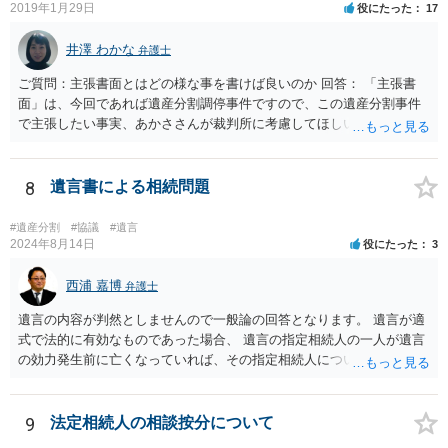
較して費用対効果があるかどうかという検討になります。
2019年1月29日
役にたった
17
井澤 わかな
弁護士
ご質問：主張書面とはどの様な事を書けば良いのか 回答： 「主張書
面」は、今回であれば遺産分割調停事件ですので、この遺産分割事件
で主張したい事実、あかささんが裁判所に考慮してほしいと思う、亡
くなった方・あかささん・お姉さん間の事情などを記入することにな
ります。 もし、主張したい事実や考慮してほしい事情に関連して
資料を持っているようであれば、主張書面とは別で提出できます。も
8
遺言書による相続問題
し、お姉さんに見られたくないような資料がある場合、「非開示の希
望に関する申出書」と共に提出することも考えられます。 ご質問：書
#遺産分割
#協議
#遺言
いた方が良い事と書かない方が良い事 回答： お姉さんが申立書の「申
2024年8月14日
役にたった
3
立ての趣旨」のところに書いている遺産の分け方に対して意見があれ
ば、まずそれを書くとよいです。 次に「申立ての理由」のところに、
西浦 嘉博
弁護士
なぜ調停を申し立てたのか(例えば、あかささんと話合いが出来ない／
遺言の内容が判然としませんので一般論の回答となります。 遺言が適
決裂した、など)や亡くなった方・あかささん・お姉さん間の事情やい
式で法的に有効なものであった場合、 遺言の指定相続人の一人が遺言
きさつなどが書かれていると思うので、あかささんから見てそれは違
の効力発生前に亡くなっていれば、その指定相続人について遺言が記
うと感じるところは、どのように違うのか、など書くとよいです。 そ
載した部分の内容は無効ということになります。 したがって、まずは
の他、お姉さんの申立書には書かれていないけど、どのように遺産を
遺言に基づいて、生存されている指定相続人は遺言通りに遺言者の財
分けるかを決めるについてあかささんが重要だと考える事情があれば
産を相続することができます。 次に、既に亡くなっている指定相続人
9
法定相続人の相談按分について
(例えば、○○のときにお姉さんは亡くなった方からお金を援助してもら
宛に遺贈が記載されていた相続財産については、遺言者の意思が確認
った等)、それも書くとよいです。 書かない方が良いと思うことは、遺