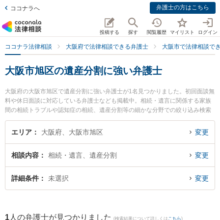
弁護士の方はこちら
ココナラへ
投稿する
探す
閲覧履歴
マイリスト
ログイン
ココナラ法律相談
大阪府で法律相談できる弁護士
大阪市で法律相談で
大阪市旭区の遺産分割に強い弁護士
大阪府の大阪市旭区で遺産分割に強い弁護士が1名見つかりました。初回面談無
料や休日面談に対応している弁護士なども掲載中。相続・遺言に関係する家族
間の相続トラブルや認知症の相続、遺産分割等の細かな分野での絞り込み検索
もでき便利です。特に千林法律事務所の日川 猛弁護士のプロフィール情報や弁
護士費用、強みなどが注目されています。『大阪市旭区で土日や夜間に発生し
エリア
大阪府、大阪市旭区
変更
た遺産分割のトラブルを今すぐに弁護士に相談したい』『遺産分割のトラブル
解決の実績豊富な近くの弁護士を検索したい』『初回相談無料で遺産分割を法
相談内容
相続・遺言、遺産分割
変更
律相談できる大阪市旭区内の弁護士に相談予約したい』などでお困りの相談者
さんにおすすめです。
詳細条件
未選択
変更
1
人の弁護士が見つかりました
(検索結果について詳しくは
こちら
)