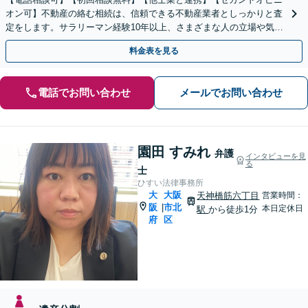
オン可】不動産の絡む相続は、信頼できる不動産業者としっかりと査
定をします。サラリーマン経験10年以上、さまざまな人の立場や気持
ちが分かります。遺産分割や相続放棄もお任せください。
料金表を見る
電話でお問い合わせ
メールでお問い合わせ
園田 すみれ
弁護
インタビューを見
る
士
ひすい法律事務所
大
大阪
天神橋筋六丁目
営業時間：
阪
市北
|
本日定休日
駅
から徒歩1分
府
区