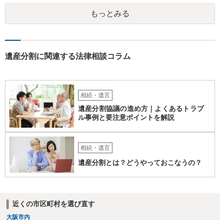
行等に照会をかけることになるでしょう。 不動産は、相続登記が済ん
もっとみる
でいなければ市役所ないし区役所に、お子様と義父様のつながりがわ
かる戸籍一式を揃えてもちこみ、「名寄せ」という手続きをすると、
分かると思います。遺産分割協議書の偽造等により既に相続登記され
てしまっている場合は、住所などに当たりをつけて登記名義を調べて
探すことになるでしょう。 代理人弁護士を立てられるのはおすすめで
遺産分割に関連する法律相談コラム
すが、現代では、各々が自由に価格設定をしていますので、特に相場
はお示しできません。ただし、かつて日本弁護士連合会が設けていた
報酬基準を踏まえて価格設定している弁護士は一定数いると思います
ので、それが一応の目安となるでしょう。
相続・遺言
遺産分割協議の進め方｜よくあるトラブ
ル事例と要注意ポイントを解説
相続・遺言
遺産分割とは？どうやっておこなうの？
近くの市区町村を選び直す
大阪市内