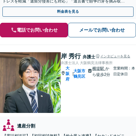
トレスを軽減「遺留分侵害にも対応」「遺言書で紛争の芽を摘み取
る」【完全個室制】【バリアフリー対応】【守口市駅1分】
料金表を見る
電話でお問い合わせ
メールでお問い合わせ
岸 秀行
弁護士
インタビューを見る
弁護士法人 大阪鶴見法律事務所
大
横堤駅
か
営業時間：本
大阪市
阪
|
日定休日
ら徒歩2分
鶴見区
府
遺産分割
【電話相談可】【初回相談無料】【他士業と連携】【セカンドオピニ