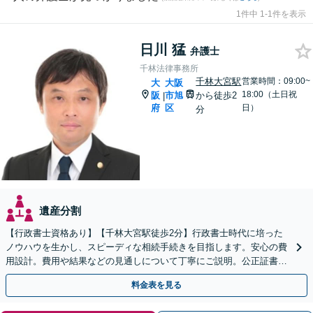
1件中 1-1件を表示
日川 猛
弁護士
千林法律事務所
千林大宮駅
営業時間：09:00~
大
大阪
18:00（土日祝
阪
市旭
から徒歩2
|
府
区
日）
分
遺産分割
【行政書士資格あり】【千林大宮駅徒歩2分】行政書士時代に培った
ノウハウを生かし、スピーディな相続手続きを目指します。安心の費
用設計。費用や結果などの見通しについて丁寧にご説明。公正証書遺
言や遺言執行人にも対応。【初回相談無料】【当日相談可】
料金表を見る