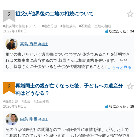
持分を父親が取得した場合，住み続けるのは難しいかも知れません。
2
祖父が他界後の土地の相続について
#家族間の相続トラブル
#遺産分割
#相続放棄
#不動産・土地の相続
2022年1月6日
役にたった
24
高島 秀行
弁護士
祖父の書いたという遺言書についてですが 偽造であることを証明でき
れば欠格事由に該当するので 叔母さんは相続資格を失います。 ただ
し、叔母さんに子供がいると子供が代襲相続することとなります。 い
ずれにせよ、弁護士に面談で相談された方が良いと思います。
3
再婚同士の親が亡くなった後、子どもへの遺産分
割はどうなる？
#遺産分割
#遺言
#遺産分割
2020年9月1日
役にたった
15
白鳥 剛臣
弁護士
その点は保険会社の問題なので，保険会社に事情を詳しく話した上で
ご相談してみても良いと思います。 もし保険会社で受取人指定ができ