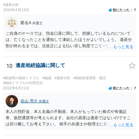
できないので、一般的な相続財産として、法に基づいて法定相続分を
産分割に関係ない(と思われる)いきさつを沢山盛り込むことだと考えま
#遺産分割
有する相続権者により遺産分割が行われることになります。 この際、
2024年4月13日
役にたった
7
す(あくまで遺産分割に関係することに留める方が、裁判所や調停委員
法定相続人となるのは、健在な指定相続人の二人、亡くなった指定相
の方に事情を理解してもらいやすいと思います)。
続人の子供さん方になります。
匿名A
弁護士
ご自身のケースでは、預金口座に関して、把握しているものについて
は、亡くなったことを通知して凍結したほうがよいでしょう。 遺産分
割が終わるまでは、法改正による払い戻し制度でごく一部を引き出せ
るだけになるので、相手方にも交渉に応じる必要性が生じます（相手
も預金を自由にできない）。
10
遺産相続協議に関して
#家族間の相続トラブル
#協議
#遺産分割
#相続財産調査・鑑定
#相続トラブルの代理交渉
2022年6月21日
役にたった
7
佐山 亮介
弁護士
本人の預貯金、本人名義の不動産、本人がもっていた株式や有価証
券、仮想通貨等が考えられます。会社の資産は遺産ではないのでそこ
は切り離してお考え下さい。 相手の弁護士や税理士に頼んでも守秘義
務を理由に断られる可能性が高いです。 資料は調停を起こしてから任
意に開示を求め、応じなければ「調査嘱託」という手続きを使って銀