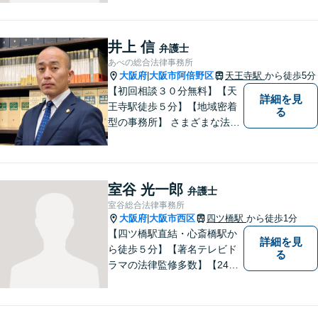
戴することを最大の喜びと考
えております。
井上 信
弁護士
あべの総合法律事務所
大阪府
大阪市阿倍野区
天王寺駅
から徒歩5分
|
【初回相談３０分無料】【天
詳細を見
王寺駅徒歩５分】【地域密着
る
型の事務所】 さまざまな法律
問題について相談者・依頼者
の立場に立って、親身に助
言・活動します。 交通事故、
相続、インターネット上のト
室谷 光一郎
弁護士
ラブルに注力！！
室谷総合法律事務所
大阪府
大阪市西区
四ツ橋駅
から徒歩1分
|
【四ツ橋駅直結・心斎橋駅か
詳細を見
ら徒歩５分】【著名テレビド
る
ラマの法律監修多数】【24時
間メール問い合わせ受付】フ
ットワークの軽さ、スピーデ
ィーな対応、粘り強い対応を