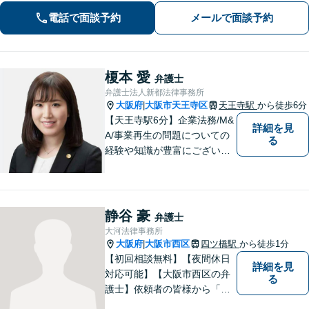
問題】安心して相談できる環境・関係
電話で面談予約
メールで面談予約
づくりを心がけます【借金・債務整
理】経済状況に応じて適切な解決策を
ご提案します
榎本 愛
弁護士
弁護士法人新都法律事務所
大阪府
大阪市天王寺区
天王寺駅
から徒歩6分
|
【天王寺駅6分】企業法務/M&
詳細を見
A/事業再生の問題についての
る
経験や知識が豊富にございま
す！お客様の問題解決に向け
真摯かつ柔軟に対応させてい
ただきます。お気軽にご相談
ください。
静谷 豪
弁護士
大河法律事務所
大阪府
大阪市西区
四ツ橋駅
から徒歩1分
|
【初回相談無料】【夜間休日
詳細を見
対応可能】【大阪市西区の弁
る
護士】依頼者の皆様から「お
願いしてよかった」の声を頂