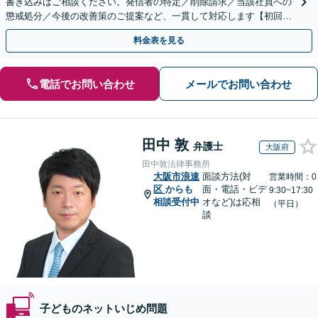
書き込みはご相談ください。発信者の特定／削除請求／当該社員への
懲戒処分／今後の改善策のご提案など、一貫して対応します【初回相
談30分無料】書き込みを行わせない職場環境整備にも注力
料金表を見る
電話でお問い合わせ
メールでお問い合わせ
田中 敦
弁護士
大阪府
田中敦法律事務所
大阪市浪速
面談方法(対
営業時間：0
区
からも
面・電話・ビデ
9:30~17:30
相談受付中
オなど)は応相
（平日）
談
子どものネットいじめ問題