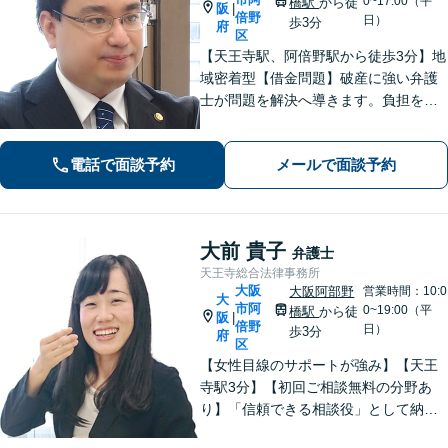
0~17:00（平
橋駅
から徒
阪
|
倍野
日）
歩3分
府
区
【天王寺駅、阿倍野駅から徒歩3分】地
域密着型【借金問題】破産に強い弁護
士が問題を解決へ導きます。負担を減
らし新たなスタートを支援【離婚問
題】不貞の慰謝料請求、離婚協議・調
電話で面談予約
メールで面談予約
停、熟年離婚に対応。お一人で悩まず
ご相談ください。【夜間休日対応可】
大前 貴子
弁護士
天王寺総合法律事務所
大阪
大阪阿部野
営業時間：10:0
大
市阿
0~19:00（平
橋駅
から徒
阪
|
倍野
日）
歩3分
府
区
【女性目線のサポートが強み】【天王
寺駅3分】【初回ご相談無料の分野あ
り】「信頼できる相談役」として納得
できる解決を目指します【離婚・男女