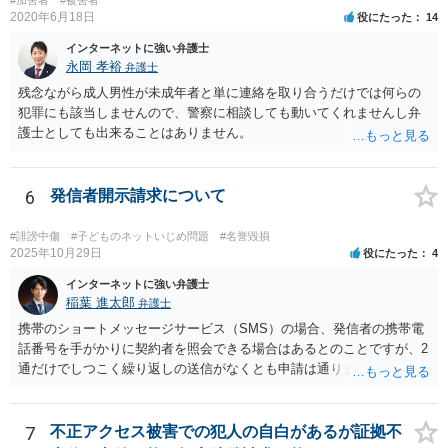
2020年6月18日
役にたった
14
インターネットに強い弁護士
永岡 孝裕
弁護士
残念ながら成人男性が未成年者と単に連絡を取り合うだけでは何らの
犯罪にも該当しませんので、警察に相談しても動いてくれませんし弁
護士としても出来ることはありません。
6
発信者開示請求について
#誹謗中傷
#子どものネットいじめ問題
#名誉毀損
2025年10月29日
役にたった
4
インターネットに強い弁護士
稲葉 進太郎
弁護士
携帯のショートメッセージサービス（SMS）の場合、発信者の携帯電
話番号を手がかりに契約者を照会できる場合はあるとのことですが、2
通だけでしつこく繰り返しの送信がなくとも申請は通りますか？ →内
容によっては、弁護士会照会により、相手方を特定できる可能性があ
るでしょう。 また内容が過激でなくても、弁護士さんに依頼できます
か？ →過激かどうかではなく、権利侵害がある場合、弁護士が依頼に
7
不正アクセス被害での犯人の自白があるが証拠不