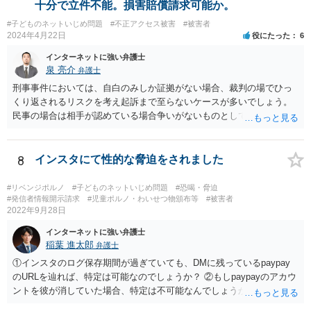
応じるでしょう。個々の弁護士が具体的内容を伺って決めることとな
十分で立件不能。損害賠償請求可能か。
ります。 私の親が浮気してるって聞いたというメールがきて、そのあ
#子どものネットいじめ問題
#不正アクセス被害
#被害者
とに間違ったという内容です。 これは名誉毀損やプライバシーに触り
2024年4月22日
役にたった
6
ますかか？ →まず、１対１でSMSが送信されたという状況であれば、
公然性という要件を欠き、名誉毀損とならないでしょう。また、「私
インターネットに強い弁護士
の親が浮気してるって聞いた」「間違った」というメールが送信され
泉 亮介
弁護士
た状況は、プライバシー権侵害とはならないでしょう。
刑事事件においては、自白のみしか証拠がない場合、裁判の場でひっ
くり返されるリスクを考え起訴まで至らないケースが多いでしょう。
民事の場合は相手が認めている場合争いがないものとして請求が認め
られる可能性はありますが、上記のリスクは同様にあるかと思われま
す。
8
インスタにて性的な脅迫をされました
#リベンジポルノ
#子どものネットいじめ問題
#恐喝・脅迫
#発信者情報開示請求
#児童ポルノ・わいせつ物頒布等
#被害者
2022年9月28日
インターネットに強い弁護士
稲葉 進太郎
弁護士
①インスタのログ保存期間が過ぎていても、DMに残っているpaypay
のURLを辿れば、特定は可能なのでしょうか？ ②もしpaypayのアカウ
ントを彼が消していた場合、特定は不可能なんでしょうか？ →少なく
とも弁護士には困難でしょう。警察等、捜査機関に対し、恐喝事件と