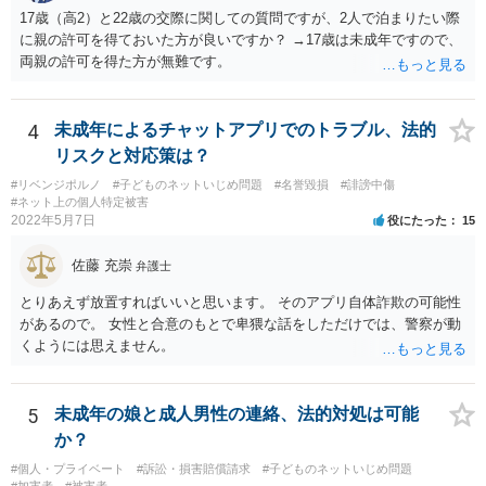
17歳（高2）と22歳の交際に関しての質問ですが、2人で泊まりたい際
に親の許可を得ておいた方が良いですか？ →17歳は未成年ですので、
両親の許可を得た方が無難です。
4
未成年によるチャットアプリでのトラブル、法的
リスクと対応策は？
#リベンジポルノ
#子どものネットいじめ問題
#名誉毀損
#誹謗中傷
#ネット上の個人特定被害
2022年5月7日
役にたった
15
佐藤 充崇
弁護士
とりあえず放置すればいいと思います。 そのアプリ自体詐欺の可能性
があるので。 女性と合意のもとで卑猥な話をしただけでは、警察が動
くようには思えません。
5
未成年の娘と成人男性の連絡、法的対処は可能
か？
#個人・プライベート
#訴訟・損害賠償請求
#子どものネットいじめ問題
#加害者
#被害者