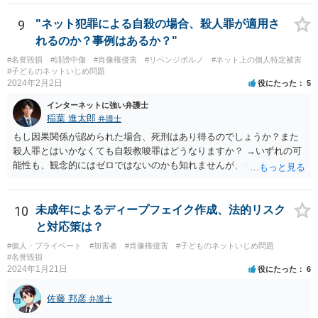
して被害申述し、捜査してもらうことができれば、特定してもらえる
可能性はあるでしょう。もっとも、相談者様がDMのやり取りについて
9
"ネット犯罪による自殺の場合、殺人罪が適用さ
保存していなければ、捜査の取っ掛かりがなく、捜査してもらえない
れるのか？事例はあるか？"
可能性があるでしょう。
#名誉毀損
#誹謗中傷
#肖像権侵害
#リベンジポルノ
#ネット上の個人特定被害
#子どものネットいじめ問題
2024年2月2日
役にたった
5
インターネットに強い弁護士
稲葉 進太郎
弁護士
もし因果関係が認められた場合、死刑はあり得るのでしょうか？また
殺人罪とはいかなくても自殺教唆罪はどうなりますか？ →いずれの可
能性も、観念的にはゼロではないのかも知れませんが、そもそもネッ
ト上で書き込むことが人を死に至らしめる危険があるかという実行行
為性の問題、そしてそれを認識していたかという故意の問題もあり、
現実的に殺人とされる可能性はほぼ考えられないように思います。自
10
未成年によるディープフェイク作成、法的リスク
殺教唆もあり得なくはないですが、直接的かつ執拗な態様でないと、
と対応策は？
やはり実行行為性とか因果関係とかが認められづらいように思いま
#個人・プライベート
#加害者
#肖像権侵害
#子どものネットいじめ問題
す。
#名誉毀損
2024年1月21日
役にたった
6
佐藤 邦彦
弁護士