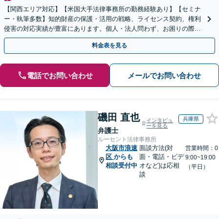
【関西エリア対応】【米国大手法律事務所の勤務経験あり】【セミナ
ー・執筆多数】知的財産の保護・活用の戦略、ライセンス契約、権利
侵害の対応実績が豊富にあります。個人・法人問わず、お困りの際は
お気軽にご相談ください。【弁護士歴15年以上】
料金表を見る
電話でお問い合わせ
メールでお問い合わせ
磯田 直也
兵庫県
インタビュ
ーを見る
弁護士
ルーセント法律事務所
大阪市浪速
面談方法(対
営業時間：0
区
からも
面・電話・ビデ
9:00~19:00
相談受付中
オなど)は応相
（平日）
談