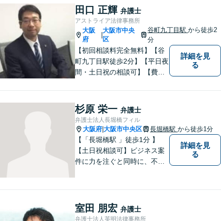
強く意識しております！
田口 正輝
弁護士
アストライア法律事務所
谷町九丁目駅
から徒歩2
大阪
大阪市中央
|
府
区
分
【初回相談料完全無料】【谷
詳細を見
町九丁目駅徒歩2分】【平日夜
る
間・土日祝の相談可】【費用
分割可能】お悩みに即時対応
いたします。
杉原 栄一
弁護士
弁護士法人長堀橋フィル
大阪府
大阪市中央区
長堀橋駅
から徒歩1分
|
【「長堀橋駅 」徒歩1分 】
詳細を見
【土日祝相談可】ビジネス案
る
件に力を注ぐと同時に、不動
産や建築紛争、ネットトラブ
ル、損害賠償などの民事一般
事件、家事事件、行政関係事
件、刑事事件など、多岐にわ
室田 朋宏
弁護士
たる事件を扱っています。
弁護士法人英明法律事務所