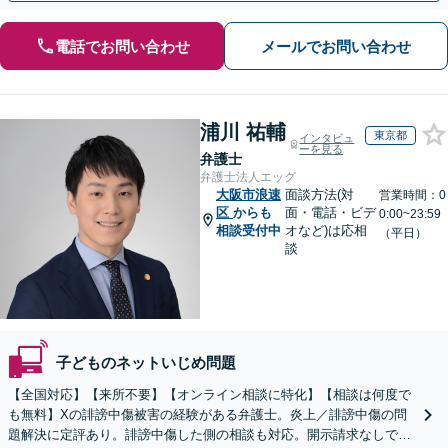
電話でお問い合わせ
メールでお問い合わせ
浦川 祐輔
東京都
インタビュ
ーを見る
弁護士
弁護士法人エッグ
大阪市浪速
面談方法(対
営業時間：0
区
からも
面・電話・ビデ
0:00~23:59
相談受付中
オなど)は応相
（平日）
談
子どものネットいじめ問題
【全国対応】【来所不要】【オンライン相談に特化】【相談は何度で
も無料】Xの誹謗中傷被害の経験がある弁護士。炎上／誹謗中傷の問
題解決に定評あり。誹謗中傷した側の相談も対応。開示請求なしで本