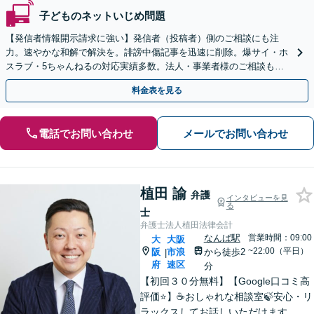
子どものネットいじめ問題
【発信者情報開示請求に強い】発信者（投稿者）側のご相談にも注
力。速やかな和解で解決を。誹謗中傷記事を迅速に削除。爆サイ・ホ
スラブ・5ちゃんねるの対応実績多数。法人・事業者様のご相談も歓
迎【初回相談無料・電話/WEB面談・夜間休日全国対応可】
料金表を見る
電話でお問い合わせ
メールでお問い合わせ
植田 諭
弁護
インタビューを見
る
士
弁護士法人植田法律会計
なんば駅
営業時間：09:00
大
大阪
~22:00（平日）
阪
市浪
から徒歩2
|
府
速区
分
【初回３０分無料】【Google口コミ高
評価⭐️】☕️おしゃれな相談室🍃安心・リ
ラックスしてお話しいただけます。ネ