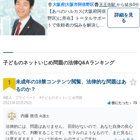
大阪府
大阪市阿倍野区
天王寺駅
から徒歩0分
|
【あべのハルカス(大阪府阿倍
詳細を見
野区)に所在】トータルサポー
る
トで依頼者の悩みを解決しま
す。
子どものネットいじめ問題の法律Q&Aランキング
1
未成年の18禁コンテンツ閲覧、法律的な問題はあ
るのか？
#個人・プライベート
#子どものネットいじめ問題
2021年10月25日
役にたった
73
内藤 政信
弁護士
法律的には、問題はありません。 罰則がないので、あなた自身の良心
に照らして、判断することです。 モラルのようなもので、まだ見るに
は早すぎますよ、という社会か らのサインですね。