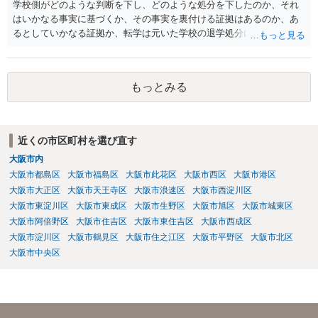
学校側がどのような判断を下し、どのような処分を下したのか、それ
はいかなる事実に基づくか、その事実を裏付ける証拠はあるのか、あ
るとしていかなる証拠か、転学は元いた学校の退学処分によるものな
のか、それとも質問者様の自主退学という形をとっているのか、元い
た学校は公立か私立か、など詳細がわからなければ何とも言えませ
ん。 また、ここに書かれている事情だけでは詳細を把握するにも限界
もっとみる
がありますし、被害者側がどのような主張を警察にされているのかも
わかりませんので、何ともいえません。 事態がそこまで深刻化してい
るというのであれば、速やかに弁護士に正式にご依頼いただくべきで
ある旨、保護者の方にお伝えするのがよいかと思います。。
近くの市区町村を選び直す
大阪市内
大阪市都島区
大阪市福島区
大阪市此花区
大阪市西区
大阪市港区
大阪市大正区
大阪市天王寺区
大阪市浪速区
大阪市西淀川区
大阪市東淀川区
大阪市東成区
大阪市生野区
大阪市旭区
大阪市城東区
大阪市阿倍野区
大阪市住吉区
大阪市東住吉区
大阪市西成区
大阪市淀川区
大阪市鶴見区
大阪市住之江区
大阪市平野区
大阪市北区
大阪市中央区