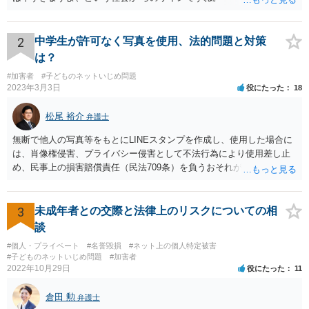
2
中学生が許可なく写真を使用、法的問題と対策
は？
#加害者
#子どものネットいじめ問題
2023年3月3日
役にたった
18
松尾 裕介
弁護士
無断で他人の写真等をもとにLINEスタンプを作成し、使用した場合に
は、肖像権侵害、プライバシー侵害として不法行為により使用差し止
め、民事上の損害賠償責任（民法709条）を負うおそれがあります。
また、LINEスタンプの内容や使用方法によっては、名誉毀損罪、侮
辱罪などの刑事責任を追及されるおそれもあると考えられます。
3
未成年者との交際と法律上のリスクについての相
談
#個人・プライベート
#名誉毀損
#ネット上の個人特定被害
#子どものネットいじめ問題
#加害者
2022年10月29日
役にたった
11
倉田 勲
弁護士