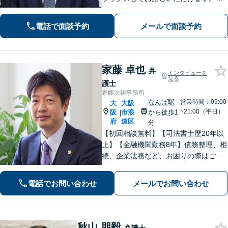
ット上にはない、オンリーワンの解決
策を一緒に考えていきましょう！【土
電話で面談予約
メールで面談予約
曜・夜間◎】
家藤 卓也
弁
インタビューを
見る
護士
家藤法律事務所
なんば駅
営業時間：09:00
大
大阪
~21:00（平日）
阪
市浪
から徒歩1
|
府
速区
分
【初回相談無料】【司法書士歴20年以
上】【金融機関勤務8年】債務整理、相
続、企業法務など、お困りの際はご相
談ください。お話ししやすい雰囲気作
りを大切にしております。悩む前に、
電話でお問い合わせ
メールでお問い合わせ
一度弁護士にご相談ください。【電話
相談可】【夜間・休日対応】
秋山 朋毅