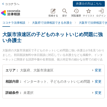
弁護士の方はこちら
ココナラへ
投稿する
探す
閲覧履歴
マイリスト
ログイン
ココナラ法律相談
大阪府で法律相談できる弁護士
大阪市で法律相談で
大阪市浪速区の子どものネットいじめ問題に強
い弁護士
大阪府の大阪市浪速区で子どものネットいじめ問題に強い弁護士が3名見つかり
ました。初回面談無料や休日面談に対応している弁護士なども掲載中。インタ
ーネットに関係する誹謗中傷や名誉毀損、個人特定等の細かな分野での絞り込
み検索もでき便利です。特に弁護士法人植田法律会計の植田 諭弁護士や家藤法
律事務所の家藤 卓也弁護士、秋山法律事務所の秋山 朋毅弁護士のプロフィール
エリア
大阪府、大阪市浪速区
変更
情報や弁護士費用、強みなどが注目されています。『大阪市浪速区で土日や夜
間に発生した子どものネットいじめ問題のトラブルを今すぐに弁護士に相談し
相談内容
インターネット、子どものネットいじめ問題
変更
たい』『子どものネットいじめ問題のトラブル解決の実績豊富な近くの弁護士
を検索したい』『初回相談無料で子どものネットいじめ問題を法律相談できる
大阪市浪速区内の弁護士に相談予約したい』などでお困りの相談者さんにおす
詳細条件
未選択
変更
すめです。