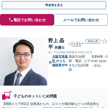
人の特定ができる場合もあり。
料金表を見る
電話でお問い合わせ
メールでお問い合わせ
野上 晶
和歌山県
インタビュ
ーを見る
平
弁護士
虎ノ門法律経済事務所 和歌山支店
大阪市浪速
面談方法(対
営業時間：0
区
からも
面・電話・ビデ
9:00~18:00
相談受付中
オなど)は応相
（平日）
談
子どものネットいじめ問題
【関西エリア対応】従業員からの、口コミや掲示板などへの否定的な