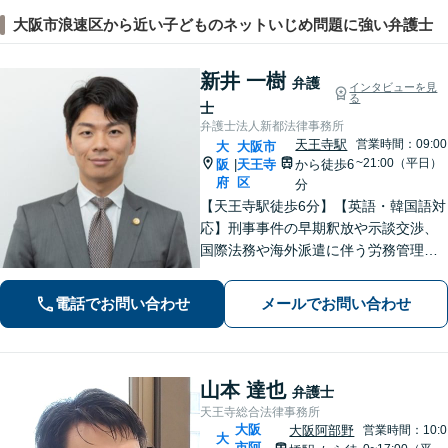
大阪市浪速区から近い子どものネットいじめ問題に強い弁護士
新井 一樹
弁護
インタビューを見
る
士
弁護士法人新都法律事務所
天王寺駅
営業時間：09:00
大
大阪市
~21:00（平日）
阪
天王寺
から徒歩6
|
府
区
分
【天王寺駅徒歩6分】【英語・韓国語対
応】刑事事件の早期釈放や示談交渉、
国際法務や海外派遣に伴う労務管理、
相続トラブル、離婚・男女問題などは
お任せください。法律のプロフェッシ
電話でお問い合わせ
メールでお問い合わせ
ョナルが、途を切り拓くお手伝いを致
します。【夜間・休日面談可】【完全
個室】
山本 達也
弁護士
天王寺総合法律事務所
大阪
大阪阿部野
営業時間：10:0
大
市阿