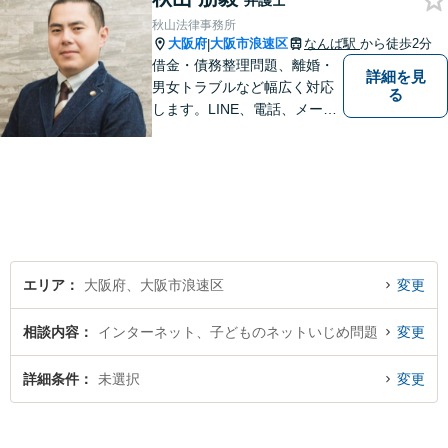
弁護士
秋山法律事務所
大阪府
大阪市浪速区
なんば駅
から徒歩2分
|
借金・債務整理問題、離婚・
詳細を見
男女トラブルなど幅広く対応
る
します。LINE、電話、メー
ル、オンライン面談など、使
い慣れたツールで肩の力を抜
いてご相談を！依頼者の負担
をできるだけ少なく！相談し
やすい環境づくりに努め、納
得できる解決を目指します！
エリア
大阪府、大阪市浪速区
変更
相談内容
インターネット、子どものネットいじめ問題
変更
詳細条件
未選択
変更