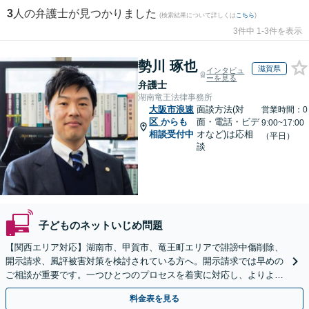
3
人の弁護士が見つかりました
(検索結果について詳しくは
こちら
)
3件中 1-3件を表示
勢川 琢也
滋賀県
インタビュ
ーを見る
弁護士
湖南竜王法律事務所
大阪市浪速
面談方法(対
営業時間：0
区
からも
面・電話・ビデ
9:00~17:00
相談受付中
オなど)は応相
（平日）
談
子どものネットいじめ問題
【関西エリア対応】湖南市、甲賀市、竜王町エリアで誹謗中傷削除、
開示請求、風評被害対策を検討されている方へ。開示請求では早めの
ご相談が重要です。一つひとつのプロセスを着実に対応し、よりよい
解決に向けて尽力いたします【Web面談OK】
料金表を見る