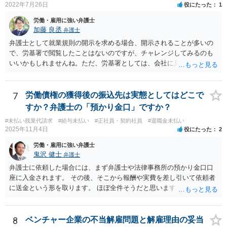
2022年7月26日
役にたった
1
労働・雇用に強い弁護士
加藤 良丞
弁護士
弁護士として就業規則の開示を求める場合、開示されることが多いの
で、労基署で閲覧したことはないのですが、チャレンジしてみるのも
いいかもしれませんね。ただ、労基署としては、会社に見せてもらっ
てくださいと言うと思いますので、就業規則の開示拒否がなされてい
ることを端的に理解してもらう必要があると思います。よって、就業
規則の開示に関するやりとりはメール等の形に残る方法で行うのが良
7
労働債権の獲得後の振込先は実態としてはどこで
いと思います。
すか？弁護士の「預かり金口」ですか？
#未払い残業代請求
#給与未払い
#正社員・契約社員
#退職金未払い
2025年11月4日
役にたった
2
労働・雇用に強い弁護士
鬼沢 健士
弁護士
弁護士に依頼した場合には、まず弁護士や法律事務所の預かり金口口
座に入金されます。 その後、そこから報酬や実費を差し引いて依頼者
に送金という形を取ります。 ほぼ全件そうだと思います。
8
ベンチャー企業の不当解雇問題と解雇理由の妥当