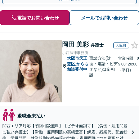
電話でお問い合わせ
メールでお問い合わせ
岡田 美彩
弁護士
大阪府
小西法律事務所
大阪市天王
面談方法(対
営業時間：0
寺区
からも
面・電話・ビデ
9:00~20:00
相談受付中
オなど)は応相
（平日）
談
退職金未払い
関西エリア対応【初回相談無料】【ビデオ面談可】【労働・雇用問題
に強い弁護士】【労働・雇用問題の実績豊富】解雇、残業代、配置転
換、労災問題、就業規則の整備等の労働・雇用問題につき豊富な対応