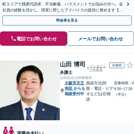
町エリアで残業代請求、不当解雇、ハラスメントでお悩みの方へ。会
社員の経験を活かし、現実に即したアドバイスの提供に努めます【労
使双方に対応】【Web面談OK】
料金表を見る
電話でお問い合わせ
メールでお問い合わせ
山田 博司
京都府
インタビュ
ーを見る
弁護士
山科総合法律事務所
大阪市天王
面談方法(対
営業時間：0
寺区
からも
面・電話・ビデ
9:30~17:30
相談受付中
オなど)は応相
（平日）
談
退職金未払い