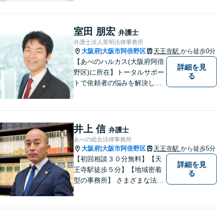
方々に全力でサポートいたし
ます。個人・法人を問わず、
幅広い法律サービスを提供い
室田 朋宏
弁護士
たします。お気軽にご相談く
弁護士法人英明法律事務所
ださい。
大阪府
大阪市阿倍野区
天王寺駅
から徒歩0分
|
【あべのハルカス(大阪府阿倍
詳細を見
野区)に所在】トータルサポー
る
トで依頼者の悩みを解決しま
す。
井上 信
弁護士
あべの総合法律事務所
大阪府
大阪市阿倍野区
天王寺駅
から徒歩5分
|
【初回相談３０分無料】【天
詳細を見
王寺駅徒歩５分】【地域密着
る
型の事務所】 さまざまな法律
問題について相談者・依頼者
の立場に立って、親身に助
言・活動します。 交通事故、