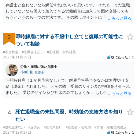
側の抵抗が予想され、認定に至らない事態も想定されます。 また、労
弁護士と合わないなら解任すればいいと思います。 それと，まだ退職
働基準監督署へ申告なされているとのことですが、労働基準監督署が
していないなら個人で加入できる労働組合に加入して団体交渉しても
行うのは、原則として、会社への指導や是正勧告のため、未払い賃金
らうというのも一つの方法です。 その際，ポイントは「職場復帰の労
の支払いを会社に強制する措置までは行うことができないという実情
働条件」について交渉するということです。退職を前提にしてはいけ
があります。 そのため、退職の意思を既に会社に表明しているのであ
ません。 「北海道 個人加盟 労働組合」と検索すると相談窓口が出
れば、未払賃金の支払を求める労働審判や労働訴訟などの方法に切り
てきますので一度相談してみてはどうでしょうか。
3
即時解雇に対する不服申し立てと復職の可能性に
替えることを検討された方が適切なように思います（とろうとされて
ついて相談
いる主題と会社の実態とがマッチしていないように思われます）。 一
度、雇用契約書や就業規則などを持参の上、弁護士に直接相談されて
#不当解雇
#退職金未払い
#正社員・契約社員
2025年11月29日
役にたった
1
みてはいかがでしょうか。
労働・雇用に強い弁護士
小杉 和
弁護士
＞即時解雇（１か月予告なし）で、解雇予告手当をなかば無理やり支
給（現金）されました。 ＞その際、受領のサイン及び押印をさせられ
ました。 受領のサイン及び押印のみでしょうか。 もし仮に自らの意思
で退職するような文言が書かれた書面にサイン又は押印等した場合に
は相当苦しいスタートになり、最悪解雇を争えなくなります。 もしそ
うでなければ争う余地はあるでしょう。ただ解雇予告手当を受け取っ
4
死亡退職金の未払問題、時効後の支給方法を知り
てしまっている事実もあり、その点不利であることは確かです。 その
たい
一方で、一般論ですが、解雇は会社にとってハードルが高く、また懲
#退職金未払い
#過労死
#給与未払い
#経営者・会社側
#労働・雇用契約違反
戒処分としての解雇はさらにハードルが高まります。 例えば、今回の
2024年12月17日
役にたった
1
懲戒解雇の言渡しの前に人事部あるいは幹部との面談等ありましたで