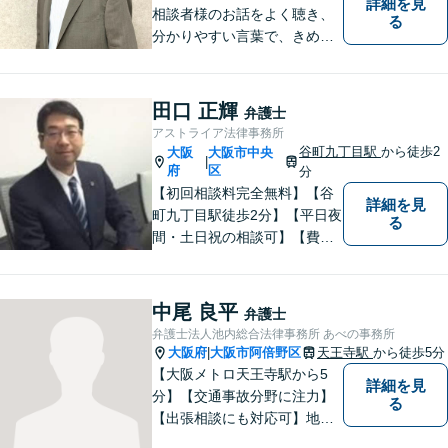
詳細を見
相談者様のお話をよく聴き、
る
分かりやすい言葉で、きめ細
やかに対応することを心がけ
ております。相談にお越しい
ただいた方々が安心して落ち
田口 正輝
弁護士
着いてお話することができる
アストライア法律事務所
よう、完全個室をご準備して
谷町九丁目駅
から徒歩2
大阪
大阪市中央
|
おります。どうぞお気軽にご
府
区
分
相談ください。
【初回相談料完全無料】【谷
詳細を見
町九丁目駅徒歩2分】【平日夜
る
間・土日祝の相談可】【費用
分割可能】お悩みに即時対応
いたします。
中尾 良平
弁護士
弁護士法人池内総合法律事務所 あべの事務所
大阪府
大阪市阿倍野区
天王寺駅
から徒歩5分
|
【大阪メトロ天王寺駅から5
詳細を見
分】【交通事故分野に注力】
る
【出張相談にも対応可】地元
大阪市で法律問題にお困りの