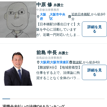
相続、インターネット上のト
中原 修
弁護士
ラブルに注力！！
中原修法律事務所
近鉄日本橋駅
から徒歩0
大阪
大阪市中央
|
府
区
分
【日本橋駅10番出口すぐ】大
詳細を見
阪を中心に活動しています
る
が、近畿一円対応いたしま
す。借金問題・交通事故・離
婚・相続といった身の回りの
トラブルから、刑事・詐欺、
前島 申長
弁護士
公害・行政事件まであらゆる
前島綜合法律事務所
問題のご相談を承ります。小
大阪府
大阪市浪速区
難波駅
から徒歩4分
|
さな悩み事でもお気軽にお問
【難波駅4分】【地域密着型】
詳細を見
合わせください。
仕事をする上で、法律論に拘
る
泥することなく全体のバラン
ス論やどのような解決が依頼
者にとってベストかを常に考
えるように心がけています。
クライアントの話を丁寧に聞
き、意思疎通を測った上で最
退職金未払いの法律Q&Aランキング