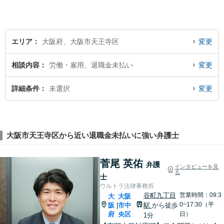
た。 これまで多様なご相談に
向き合ってきた経験を活か
し、丁寧かつ柔軟な対応を心
がけています。
エリア
大阪府、大阪市天王寺区
変更
相談内容
労働・雇用、退職金未払い
変更
詳細条件
未選択
変更
大阪市天王寺区から近い退職金未払いに強い弁護士
菅尾 英佑
弁護
インタビューを見
る
士
ウルトラ法律事務所
谷町九丁目
営業時間：09:3
大
大阪
0~17:30（平
阪
市中
駅
から徒歩
|
府
央区
日）
1分