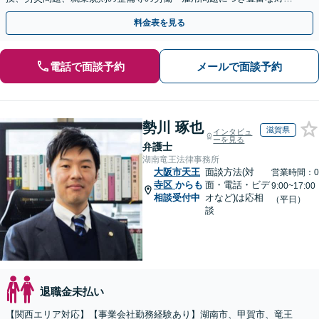
実績【完全個室対応】
料金表を見る
電話で面談予約
メールで面談予約
勢川 琢也
滋賀県
インタビュ
ーを見る
弁護士
湖南竜王法律事務所
大阪市天王
面談方法(対
営業時間：0
寺区
からも
面・電話・ビデ
9:00~17:00
相談受付中
オなど)は応相
（平日）
談
退職金未払い
【関西エリア対応】【事業会社勤務経験あり】湖南市、甲賀市、竜王