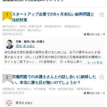
適な解決策を提示します。
1
スタートアップ企業での5ヶ月未払い給料問題と
法的対策
#給与未払い
#未払い残業代請求
#債権回収代行
#退職金未払い
#内容証明作成送付
#給与未払い
2022年12月3日
役にたった
4
労働・雇用に強い弁護士
清水 卓
弁護士
未払賃金立替払制度の適用を受けるためには、以下の要件をみたす必
要があります（詳しくは厚労省や独立行政法人労働者健康安全機構の
サイトをご覧下さい）。 ⑴ 使用者が、 ① １年以上事業活動を行って
いたこと ② 倒産したこと •法律上の倒産（破産、民事再生等） → 破
産管財人等に倒産の事実等を証明してもらう必要あり。 •事実上の倒産
（中小企業について、事業活動が停止し、再開する見込みがなく、賃
2
労働問題での弁護士さんとの話し合いに納得した
金支払能力がない場合） → 労働基準監督署長の認定が必要。 (2) 労働
い。本当に勝ち目が無いのでしょうか？
者が、倒産について裁判所への申立て等（法律上の倒産の場合）又は
#退職勧奨
#給与未払い
#不当解雇
#労働・雇用契約違反
#退職金未払い
労働基準監督署への認定申請（事実上の倒産の場合）が行われた日の
2021年12月18日
役にたった
1
６か月前の日から２年の間に退職した者であること 事実上の倒産の場
合、そもそも、労働基準監督署長の認定を要するため、申請•認定に相
匿名A
弁護士
応の時間を要します。また、事業活動の停止•再開見込み等につき会社