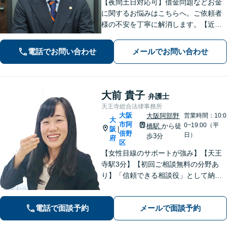
【夜間土日対応可】借金問題などお金
に関するお悩みはこちらへ。ご依頼者
様の不安を丁寧に解消します。【近鉄
大阪上本町駅より10秒】
電話でお問い合わせ
メールでお問い合わせ
大前 貴子
弁護士
天王寺総合法律事務所
大阪
大阪阿部野
営業時間：10:0
大
市阿
0~19:00（平
橋駅
から徒
阪
|
倍野
日）
歩3分
府
区
【女性目線のサポートが強み】【天王
寺駅3分】【初回ご相談無料の分野あ
り】「信頼できる相談役」として納得
できる解決を目指します【離婚・男女
問題】安心して相談できる環境・関係
電話で面談予約
メールで面談予約
づくりを心がけます【借金・債務整
理】経済状況に応じて適切な解決策を