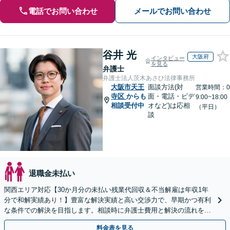
電話でお問い合わせ
メールでお問い合わせ
谷井 光
大阪府
インタビュー
を見る
弁護士
弁護士法人茨木あさひ法律事務所
大阪市天王
面談方法(対
営業時間：0
寺区
からも
面・電話・ビデ
9:00~18:00
相談受付中
オなど)は応相
（平日）
談
退職金未払い
関西エリア対応【30か月分の未払い残業代回収＆不当解雇は年収1年
分で和解実績あり！】豊富な解決実績と高い交渉力で、早期かつ有利
な条件での解決を目指します。相談時に弁護士費用と解決の流れを丁
寧に説明いたしますので、安心してお問い合わせ下さい。
料金表を見る