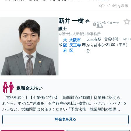
4件中 1-4件を表示
新井 一樹
弁
インタビューを
見る
護士
弁護士法人新都法律事務所
天王寺駅
営業時間：09:00
大
大阪市
~21:00（平日）
阪
天王寺
から徒歩6
|
府
区
分
退職金未払い
【電話相談可】【企業側に特化】【顧問対応24時間】従業員に訴えら
れたら、すぐにご連絡を！不当解雇や未払い残業代、セクハラ・パワ
ハラなど、労働問題はお任せください「予防法務・就業規則の整備で
トラブルを未然に防ぐ」【英語・韓国語対応】
料金表を見る