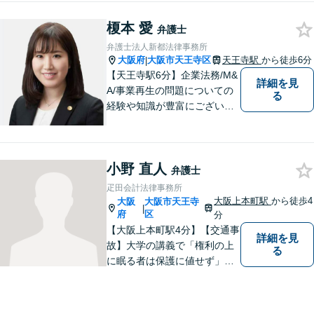
金・刑事事件など、「粘り強
榎本 愛
さ」「人間力」「交渉力」を
弁護士
駆使して依頼者様の笑顔を取
弁護士法人新都法律事務所
り戻すべく全力で取り組みま
大阪府
大阪市天王寺区
天王寺駅
から徒歩6分
|
す。
【天王寺駅6分】企業法務/M&
詳細を見
A/事業再生の問題についての
る
経験や知識が豊富にございま
す！お客様の問題解決に向け
真摯かつ柔軟に対応させてい
ただきます。お気軽にご相談
小野 直人
ください。
弁護士
疋田会計法律事務所
大阪上本町駅
から徒歩4
大阪
大阪市天王寺
|
府
区
分
【大阪上本町駅4分】【交通事
詳細を見
故】大学の講義で「権利の上
る
に眠る者は保護に値せず」と
いう言葉に出会い、権利を行
使できずにいる方々の力にな
りたいと弁護士を志しまし