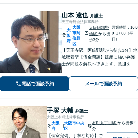
ご提案します
山本 達也
弁護士
天王寺総合法律事務所
大阪
大阪阿部野
営業時間：10:0
大
市阿
0~17:00（平
橋駅
から徒
阪
|
倍野
日）
歩3分
府
区
【天王寺駅、阿倍野駅から徒歩3分】地
域密着型【借金問題】破産に強い弁護
士が問題を解決へ導きます。負担を減
らし新たなスタートを支援【離婚問
題】不貞の慰謝料請求、離婚協議・調
電話で面談予約
メールで面談予約
停、熟年離婚に対応。お一人で悩まず
ご相談ください。【夜間休日対応可】
手塚 大輔
弁護士
大阪上本町法律事務所
谷町九丁目駅
から徒歩2
大阪
大阪市中央
|
府
区
分
【個室完備、丁寧な対応】ご