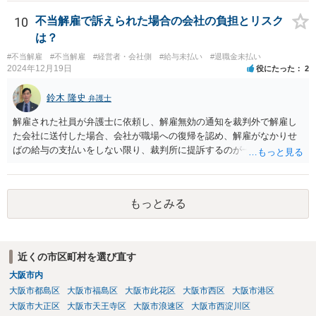
は判断されにくいでしょう。 そのため、いずれの理由も、適法な解雇
また、生計を立てるためにアルバイトなどで代わりの収入を得ること
理由とすることは出来ないと考えます。 もっとも、上場を控えたベン
までは否定されませんが、その場合、一定割合を上限に代わりに得た
10
不当解雇で訴えられた場合の会社の負担とリスク
チャー企業とのことですし、社内のご事情については、顧問弁護士が
収入が未払いの賃金の金額から差し引かれることがあります。 そのた
は？
詳しく知るところと推察いたしますので、詳細は顧問弁護士の先生に
め、必ずしも期間に比例するとは限らないことにご注意ください。 現
相談されるのがよろしいかと思います。
#不当解雇
#不当解雇
#経営者・会社側
#給与未払い
#退職金未払い
在の労働基準法の上では、賃金の請求権の消滅時効は３年間で、給料
2024年12月19日
役にたった
2
日ごとに時効の起算が始まります。そのため、遅くとも、最初の未払
い賃金の給料日から３年以内に訴訟を提起する必要があります。
鈴木 隆史
弁護士
解雇された社員が弁護士に依頼し、解雇無効の通知を裁判外で解雇し
た会社に送付した場合、会社が職場への復帰を認め、解雇がなかりせ
ばの給与の支払いをしない限り、裁判所に提訴するのが一般的な流れ
になると思います。 そのため、これに対応する弁護士費用等は必要に
なると思います。 また、一定期間分の給与を支払い、解雇ではなく円
満退社として和解する形での解決もありあるかもしれませんが、その
もっとみる
場合も和解金は必要になるかと思います。
近くの市区町村を選び直す
大阪市内
大阪市都島区
大阪市福島区
大阪市此花区
大阪市西区
大阪市港区
大阪市大正区
大阪市天王寺区
大阪市浪速区
大阪市西淀川区