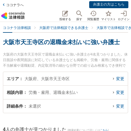
弁護士の方はこちら
ココナラへ
投稿する
探す
閲覧履歴
マイリスト
ログイン
ココナラ法律相談
大阪府で法律相談できる弁護士
大阪市で法律相談で
大阪市天王寺区の退職金未払いに強い弁護士
大阪府の大阪市天王寺区で退職金未払いに強い弁護士が4名見つかりました。休
日面談や夜間面談に対応している弁護士なども掲載中。労働・雇用に関係する
不当解雇や退職勧奨、内定取消等の細かな分野での絞り込み検索もでき便利で
す。特に弁護士法人新都法律事務所の新井 一樹弁護士や輝力法律事務所の金 京
美弁護士、弁護士法人新都法律事務所の榎本 愛弁護士のプロフィール情報や弁
エリア
大阪府、大阪市天王寺区
変更
護士費用、強みなどが注目されています。『大阪市天王寺区で土日や夜間に発
生した退職金未払いのトラブルを今すぐに弁護士に相談したい』『退職金未払
相談内容
労働・雇用、退職金未払い
変更
いのトラブル解決の実績豊富な近くの弁護士を検索したい』『初回相談無料で
退職金未払いを法律相談できる大阪市天王寺区内の弁護士に相談予約したい』
などでお困りの相談者さんにおすすめです。
詳細条件
未選択
変更
4
人の弁護士が見つかりました
(検索結果について詳しくは
こちら
)