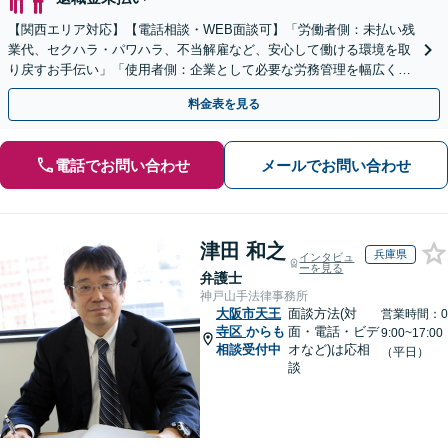
【関西エリア対応】【電話相談・WEB面談可】「労働者側：未払い残
業代、セクハラ・パワハラ、不当解雇など、安心して働ける環境を取
り戻すお手伝い」「使用者側：企業として必要な労務管理を幅広くサ
ポート」【スポット契約・顧問契約どちらも対応可】
料金表を見る
電話でお問い合わせ
メールでお問い合わせ
津田 和之
兵庫県
インタビュ
ーを見る
弁護士
神戸山手法律事務所
大阪市天王
面談方法(対
営業時間：0
寺区
からも
面・電話・ビデ
9:00~17:00
相談受付中
オなど)は応相
（平日）
談