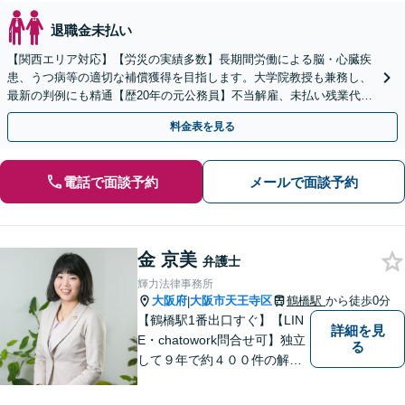
退職金未払い
【関西エリア対応】【労災の実績多数】長期間労働による脳・心臓疾
患、うつ病等の適切な補償獲得を目指します。大学院教授も兼務し、
最新の判例にも精通【歴20年の元公務員】不当解雇、未払い残業代
等、労働者の立場から親身にサポート【初回相談無料】
料金表を見る
電話で面談予約
メールで面談予約
金 京美
弁護士
輝力法律事務所
大阪府
大阪市天王寺区
鶴橋駅
から徒歩0分
|
【鶴橋駅1番出口すぐ】【LIN
詳細を見
E・chatowork問合せ可】独立
る
して９年で約４００件の解決
実績！依頼された案件は執念
で必ず解決する！離婚・借