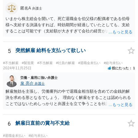
しょうか。それとも何もなしにいきなりの解雇通告でしたか。後者の
匿名A
弁護士
場合、争える余地が増えるといえるでしょう。 ただ、復職は色々な意
味で難しいと思われますので、復職を主張しつつ、最終的に解決金と
いまから株主総会を開いて、死亡退職金を伯父様の配偶者である伯母
して退職金以上の金額を受け取ることで退職するというのが現実的に
様へ支給する決議をすれば、時効期間が経過していたとしても、支給
目指すべき方向性になるかと思います。
することは可能です（支給額が大きすぎて会社の経営がおかしくなっ
てしまうと問題ですが）。 なお、経費としては認められないと思いま
すし（支払う必要のないお金を支払うわけですから）、受け取った伯
母様には一時所得として課税される可能性もありますから、事前に税
5
突然解雇 給料を支払って欲しい
理士さんへ相談したほうがよいでしょう。
#不当解雇
#製造業
#不当解雇
#社員の解雇
#退職金未払い
#給与未払い
2024年11月25日
役にたった
1
労働・雇用に強い弁護士
泉 亮介
弁護士
解雇無効を主張し、労働審判の中で退職金相当額を含めての金銭的解
決を求める形となるでしょう。 理由なく解雇をすることは認められる
ことではないためしっかりと弁護士を立て争うことを検討されて良い
かと思われます。
6
解雇日直前の賞与不支給
#退職金未払い
#給与未払い