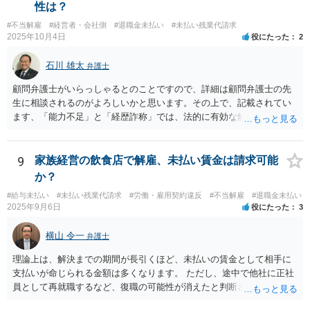
性は？
#不当解雇
#経営者・会社側
#退職金未払い
#未払い残業代請求
2025年10月4日
役にたった
2
石川 雄太
弁護士
顧問弁護士がいらっしゃるとのことですので、詳細は顧問弁護士の先
生に相談されるのがよろしいかと思います。その上で、記載されてい
ます、「能力不足」と「経歴詐称」では、法的に有効な解雇理由とす
るのは難しいと思います。 能力不足を理由とする解雇のハードルは高
いのです。 また、高度人材の中途社員であっても、解雇しやすいわけ
ではないです。 労働契約法１６条では、「解雇は、客観的に合理的な
9
家族経営の飲食店で解雇、未払い賃金は請求可能
理由を欠き、社会通念上相当であると認められない場合は、その権利
か？
を濫用したものとして、無効とする。」と定めています。 そのため、
#給与未払い
#未払い残業代請求
#労働・雇用契約違反
#不当解雇
#退職金未払い
解雇が認められるためには、「改善の見込みがないほどの著しい能力
2025年9月6日
役にたった
3
不足」や「会社に重大な損害を与えた」などの客観的の事情及び証拠
が必要となります。今回のケースのように、一度の会議資料の誤り程
横山 令一
弁護士
度では、適法な解雇理由として認められることはまずありません。 ま
た、経歴詐称を理由とする解雇が有効になるのは、その詐称が「企業
理論上は、解決までの期間が長引くほど、未払いの賃金として相手に
の採用決定に重大な影響を与えるもの」と考えられています。今回の
支払いが命じられる金額は多くなります。 ただし、途中で他社に正社
ケースでは、過去２年の経歴が「業務委託」か「社員」かという点
員として再就職するなど、復職の可能性が消えたと判断されると、そ
は、過去２年間の業務内容自体を左右するものでなく、重大な詐称と
こまでで未払いの賃金の計算が打ち切られてしまうことがあります。