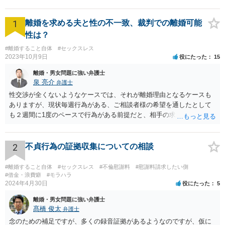
れる、話し合いで解決できなければ民事調停を行うことも考えてもよ
いかもしれないですね。
1
離婚を求める夫と性の不一致、裁判での離婚可能
性は？
#離婚すること自体
#セックスレス
2023年10月9日
役にたった
15
離婚・男女問題に強い弁護士
泉 亮介
弁護士
性交渉が全くないようなケースでは、それが離婚理由となるケースも
ありますが、現状毎週行為がある、ご相談者様の希望を通したとして
も２週間に1度のペースで行為がある前提だと、相手の求めている離婚
はあくまで生活の不一致を理由とする離婚となる可能性が高く認めら
れないでしょう。 また、離婚した場合に、相手が今まで通りに生活を
するのであれば大きな違いはありませんが、そうでなくなった場合に
2
不貞行為の証拠収集についての相談
夫婦であれば法的に請求できたものができなくなるというデメリット
があるため、今までと何も変わらないということはないです。
#離婚すること自体
#セックスレス
#不倫慰謝料
#慰謝料請求したい側
#借金・浪費癖
#モラハラ
2024年4月30日
役にたった
5
離婚・男女問題に強い弁護士
髙橋 俊太
弁護士
念のための補足ですが、多くの録音証拠があるようなのですが、仮に