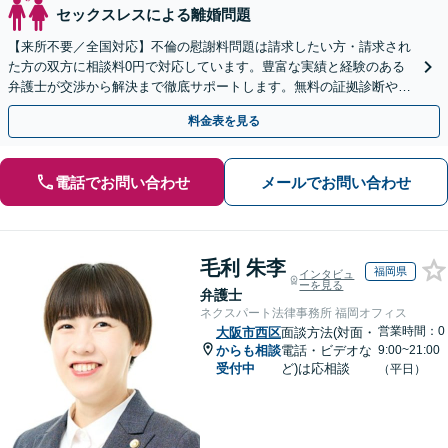
セックスレスによる離婚問題
【来所不要／全国対応】不倫の慰謝料問題は請求したい方・請求され
た方の双方に相談料0円で対応しています。豊富な実績と経験のある
弁護士が交渉から解決まで徹底サポートします。無料の証拠診断や着
手金の返還保証もありますので安心してご相談ください。
料金表を見る
電話でお問い合わせ
メールでお問い合わせ
毛利 朱李
福岡県
インタビュ
ーを見る
弁護士
ネクスパート法律事務所 福岡オフィス
営業時間：0
大阪市西区
面談方法(対面・
からも相談
電話・ビデオな
9:00~21:00
受付中
ど)は応相談
（平日）