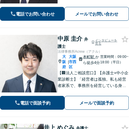
す。法人破産や民事再生なども対応
【相続問題】全国出張可。遺産分割協
電話でお問い合わせ
メールでお問い合わせ
議や遺留分、遺言書作成などにも対応
中原 圭介
弁
インタビューを
見る
護士
法律事務所Acrew（アクル）
大
大阪
本町駅
か
営業時間：09:00~
阪
市西
|
18:00（平日）
ら徒歩4分
府
区
【🏢法人ご相談窓口】【弁護士×中小企
業診断士】「経営者は孤独。私も経営
者家系で、事務所を経営している身な
ので、お気持ちはわかります」【本町
駅徒歩4分】中小企業・個人事業主様の
電話で面談予約
メールで面談予約
「法務と経営」を両面支援！完全個室
で安心対応。【初回法律相談30分無
料】
井上 めぐみ
弁護士