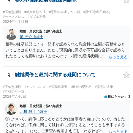
8
#不倫慰謝料
#離婚書類作成
#慰謝料請求したい側
#異性関係(不貞等)
#セックスレス
#ダブル不倫
2024年4月27日
離婚・男女問題に強い弁護士
泉 亮介
弁護士
相手の経済状態により，請求が認められる慰謝料の金額が変動すると
いうことはありません。ただ，現実的に回収が不可能な金額が認めら
れたとしても意味はありませんので，相手の経済状態については考慮
したうえで金額や支払方法を考える必要は出てきます。 また，不貞慰
謝料と離婚慰謝料については，不貞慰謝料の中で離婚をすることとな
った点についても含めて金額を算定するケースが多いかと思われま
9
離婚調停と裁判に関する疑問について
す。実質的に同じ事情をベースに算定されていることが多いかと思わ
れますので，不貞慰謝料として離婚に至った点についても含めた慰謝
#不倫慰謝料
#セックスレス
#有責配偶者
#離婚の慰謝料
#悪意の遺棄
料の支払いを受けた上で，不貞により離婚となったことの慰謝料を配
#性格の不一致
2024年7月6日
役にたった
3
偶者に別途請求することとなると事実上二重取りと評価される可能性
があるかと思われます。
離婚・男女問題に強い弁護士
北川 雄士
弁護士
①について、調停に応じるかどうかは当事者の自由ですので、出した
くなければ、不貞に関して触れずに拒否するということも出来はする
と思います。 ただ、ご要望内容踏まえても、わざわざ不貞に触れない