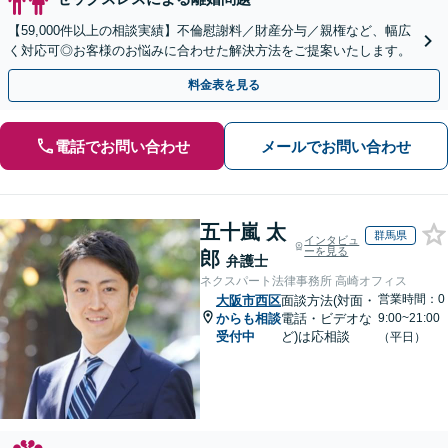
【59,000件以上の相談実績】不倫慰謝料／財産分与／親権など、幅広
く対応可◎お客様のお悩みに合わせた解決方法をご提案いたします。
料金表を見る
電話でお問い合わせ
メールでお問い合わせ
五十嵐 太
群馬県
インタビュ
ーを見る
郎
弁護士
ネクスパート法律事務所 高崎オフィス
営業時間：0
大阪市西区
面談方法(対面・
からも相談
電話・ビデオな
9:00~21:00
受付中
ど)は応相談
（平日）