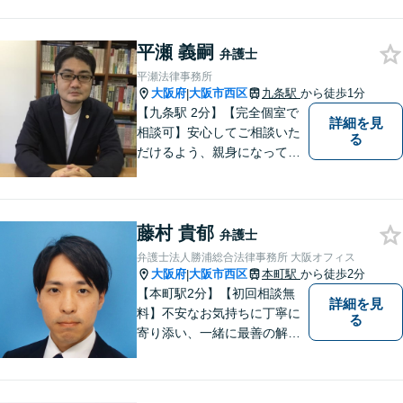
経験あり。依頼者様の立場に
立って、最善の解決へ導きま
平瀬 義嗣
す。フットワークを活かし、
弁護士
迅速な解決へと尽力いたしま
平瀬法律事務所
す。
大阪府
大阪市西区
九条駅
から徒歩1分
|
【九条駅 2分】【完全個室で
詳細を見
相談可】安心してご相談いた
る
だけるよう、親身になってお
話を伺うこと、専門的な事で
もわかりやすい言葉でご説明
することを心がけています。
藤村 貴郁
法律問題は時間の経過ととも
弁護士
に事態が悪化することが多い
弁護士法人勝浦総合法律事務所 大阪オフィス
です。 お気軽にご相談くださ
大阪府
大阪市西区
本町駅
から徒歩2分
|
い。
【本町駅2分】【初回相談無
詳細を見
料】不安なお気持ちに丁寧に
る
寄り添い、一緒に最善の解決
策を考えます！どんな小さな
お悩みでも「相談してよかっ
た」と心から安心していただ