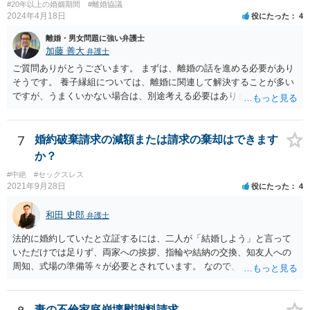
#20年以上の婚姻期間
#離婚協議
2024年4月18日
役にたった
4
離婚・男女問題に強い弁護士
加藤 善大
弁護士
ご質問ありがとうございます。 まずは、離婚の話を進める必要があり
そうです。 養子縁組については、離婚に関連して解決することが多い
ですが、うまくいかない場合は、別途考える必要はあります。 離婚の
種類は、大きく分けると、協議離婚（話し合い）、調停離婚（裁判所
での話し合い）、裁判離婚（裁判官が離婚を認めるもの）の３種類が
あります。 離婚を希望する場合は、通常は、協議離婚を目指して当人
7
婚約破棄請求の減額または請求の棄却はできます
同士で話し合いをすることから始めますので、話し合いの準備を整え
か？
ることから始めてください。 場合によっては、話し合いの前に別居す
#中絶
#セックスレス
ることも考えられます。 話し合いの準備としては、一般論として、ど
2021年9月28日
役にたった
4
のような条件で離婚するかについて、ご質問者様の希望をまとめた
り、 財産分与等のために必要になる資料を集めたりします。 可能であ
和田 史郎
弁護士
れば、ご依頼になるかは別にして、お近くの弁護士に直接相談して、
話を聞いたうえで進めるといいですよ。 ご参考にしていただければ幸
法的に婚約していたと立証するには、二人が「結婚しよう」と言って
いです。
いただけでは足りず、両家への挨拶、指輪や結納の交換、知友人への
周知、式場の準備等々が必要とされています。 なので、ご記載の内容
からは、これには当たらないとの主張もあり得るかと思います。 弁護
士に依頼して、相手の請求を拒否する旨の回答をするのが良いかと思
います。
妻の不倫家庭崩壊慰謝料請求