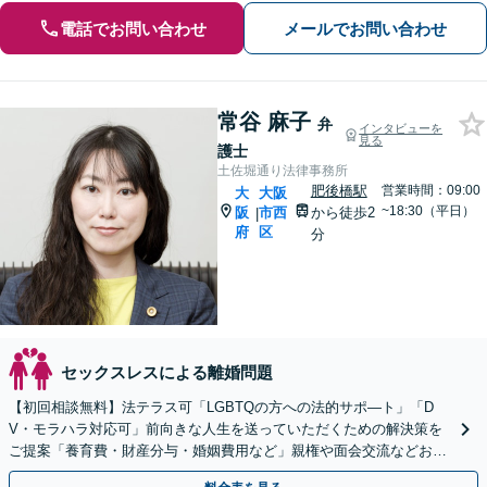
電話でお問い合わせ
メールでお問い合わせ
常谷 麻子
弁
インタビューを
見る
護士
土佐堀通り法律事務所
肥後橋駅
営業時間：09:00
大
大阪
~18:30（平日）
阪
市西
から徒歩2
|
府
区
分
セックスレスによる離婚問題
【初回相談無料】法テラス可「LGBTQの方への法的サポ―ト」「D
V・モラハラ対応可」前向きな人生を送っていただくための解決策を
ご提案「養育費・財産分与・婚姻費用など」親権や面会交流などお子
さまに関するお悩みも【子連れ相談可】【完全個室制】