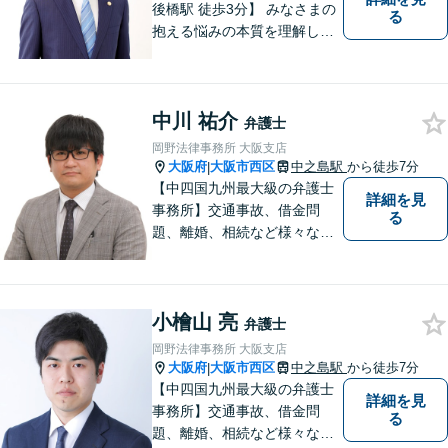
後橋駅 徒歩3分】 みなさまの
る
抱える悩みの本質を理解し解
決に導くことを心掛けていま
す。
中川 祐介
弁護士
岡野法律事務所 大阪支店
大阪府
大阪市西区
中之島駅
から徒歩7分
|
【中四国九州最大級の弁護士
詳細を見
事務所】交通事故、借金問
る
題、離婚、相続など様々な問
題について、「何度でも無
料」の相談を行っています！
まずはお気軽にご相談くださ
小檜山 亮
い！
弁護士
岡野法律事務所 大阪支店
大阪府
大阪市西区
中之島駅
から徒歩7分
|
【中四国九州最大級の弁護士
詳細を見
事務所】交通事故、借金問
る
題、離婚、相続など様々な問