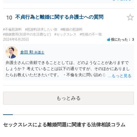
ことについて、少なくとも法的に意味があるかは疑問ですが。 損害賠
償のこともあるので、不貞についてしっかりと主張する方針で進めて
も良いように思われます。 ②セックスレスと不貞と言っても、事案に
10
不貞行為と離婚に関する弁護士への質問
よって程度・経緯等様々ですので、一概にどのように判断されるとは
断言できません。 当該事案で、結局夫婦関係を破綻させた原因が何だ
#不倫慰謝料
#慰謝料請求したい側
#離婚の慰謝料
ったと判断されるか次第です。 ただ、不貞があって出て行ったと認定
#婚姻費用(別居中の生活費など)
#セックスレス
#性格の不一致
2024年6月20日
役にたった
3
された場合、それまで夫婦として一応生活をしてきていたとなると、
不貞以前に夫婦関係が破綻していたと立証するのは一般に難しいよう
倉田 勲
にも思われます。 また、有責配偶者となると、有責配偶者側からの離
弁護士
婚請求は一般に困難となります。 ただ、法律等で何年と具体的に決ま
弁護士さんに依頼できることとしては、どのようなことがありますで
っている訳ではないので、お子様の状況を含めた経緯等含めて、裁判
しょうか？ 考えていることは以下の通りですが、そのほかにありまし
所が有責配偶者からの請求であっても離婚を認めるべきであるかを判
たらお教えいただきたいです。 ・不倫を夫に問い詰めるときに弁護士
断することになります。 いずれにせよ、実際に不貞があったことを示
さんに同席してもらえるか？ →この依頼を受けるかは依頼する弁護士
す証拠の内容やこれまでの詳細な経緯等確認した上でないと、具体的
次第になりますが、この依頼を受ける弁護士は少ない印象はありま
な方針等のご案内は困難です。 一度、お近くの弁護士事務所にご相談
す。 ・不倫女に内容証明で慰謝料請求する ・婚姻費用を申立て（自分
されることをお勧めします。
もっとみる
でできるのか？） →離婚や不貞関係を扱っている弁護士であれば通常
対応しています。 なお、婚姻費用の申立てについてご自身で対応され
る方もいますが、主張すべきことや見通しがわからずに損されること
がありますので、弁護士に依頼した方がベターだとは思います。 ・離
婚調停となった場合の継続的なサポート →離婚事件を扱っている弁護
セックスレスによる離婚問題に関連する法律相談コラム
士であれば調停に同席や提出書面の作成整理のサービスは通常業務と
して対応しています。 継続的なアドバイスだけのサポート業務に対応