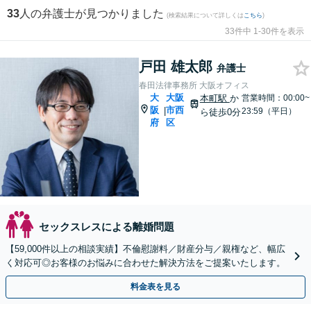
33
人の弁護士が見つかりました
(検索結果について詳しくは
こちら
)
33件中 1-30件を表示
戸田 雄太郎
弁護士
春田法律事務所 大阪オフィス
大
大阪
本町駅
か
営業時間：00:00~
阪
市西
|
23:59（平日）
ら徒歩0分
府
区
セックスレスによる離婚問題
【59,000件以上の相談実績】不倫慰謝料／財産分与／親権など、幅広
く対応可◎お客様のお悩みに合わせた解決方法をご提案いたします。
料金表を見る