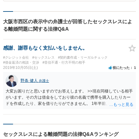
大阪市西区の表示中の弁護士が回答したセックスレスによ
る離婚問題に関する法律Q&A
感謝、謝罪もなく支払いをしません。
#クレジット会社
#セックスレス
#契約書作成・リーガルチェック
#借金返済の相談・交渉
#音信不通・行方不明の相手
2019年10月05日(土)
役にたった
1
野条 健人
弁護士
大変お困りだと思いますのでお答えします。 >>現在同棲している相手
がいます。その方は借金をしており彼の名義で携帯を購入したりカー
ドを作成したり、家を借りたりができません。 1年半前、彼の家に半
同棲していました。当時は付き合いたてで家賃などの支払いはしてお
りませんでしたが、家賃滞納で強制退去されました。その状況を見て
おり、荷物の撤去に協力しました。そんな状況のため、私の名義で契
約してほしいとしつこく言われ渋々契約しました。 成る程。あなたと
セックスレスによる離婚問題の法律Q&Aランキング
しては金銭的な負担があったというのであればそれをまとめて主張さ