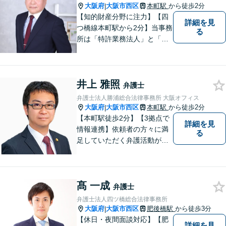
いでおります。ぜひお気軽に
大阪府
大阪市西区
本町駅
から徒歩2分
|
ご相談ください。
【知的財産分野に注力】【四
詳細を見
つ橋線本町駅から2分】当事務
る
所は「特許業務法人」と「弁
護士法人」により構成され、
知的財産・法務の両者に対応
可能です。お客様との「コミ
井上 雅照
ュニケーション」を大切に
弁護士
し、喜んで頂けるサービスを
弁護士法人勝浦総合法律事務所 大阪オフィス
提供いたします【法テラス利
大阪府
大阪市西区
本町駅
から徒歩2分
|
用可】
【本町駅徒歩2分】【3拠点で
詳細を見
情報連携】依頼者の方々に満
る
足していただく弁護活動がモ
ットーです。依頼者様の不安
の本質を汲み取り、法的思考
を駆使し、問題解決を図りま
髙 一成
す。お細いごとがあればまず
弁護士
はご相談ください！【初回相
弁護士法人四ツ橋総合法律事務所
談無料】
大阪府
大阪市西区
肥後橋駅
から徒歩3分
|
【休日・夜間面談対応】【肥
詳細を見