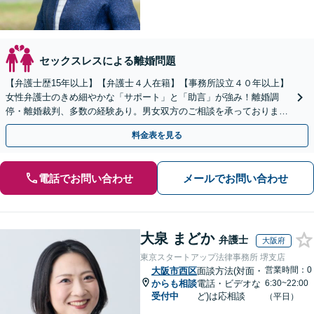
セックスレスによる離婚問題
【弁護士歴15年以上】【弁護士４人在籍】【事務所設立４０年以上】
女性弁護士のきめ細やかな「サポート」と「助言」が強み！離婚調
停・離婚裁判、多数の経験あり。男女双方のご相談を承っております
【お子さま連れのご相談OK】【南海岸和田駅徒歩3分】
料金表を見る
電話でお問い合わせ
メールでお問い合わせ
大泉 まどか
弁護士
大阪府
東京スタートアップ法律事務所 堺支店
営業時間：0
大阪市西区
面談方法(対面・
からも相談
電話・ビデオな
6:30~22:00
受付中
ど)は応相談
（平日）