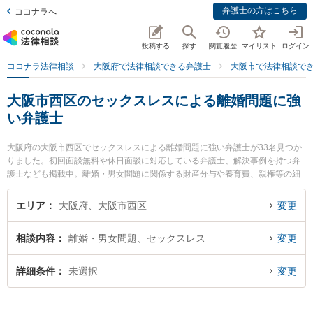
弁護士の方はこちら
ココナラへ
投稿する
探す
閲覧履歴
マイリスト
ログイン
ココナラ法律相談
大阪府で法律相談できる弁護士
大阪市で法律相談で
大阪市西区のセックスレスによる離婚問題に強
い弁護士
大阪府の大阪市西区でセックスレスによる離婚問題に強い弁護士が33名見つか
りました。初回面談無料や休日面談に対応している弁護士、解決事例を持つ弁
護士なども掲載中。離婚・男女問題に関係する財産分与や養育費、親権等の細
かな分野での絞り込み検索もでき便利です。特に春田法律事務所 大阪オフィス
の戸田 雄太郎弁護士や土佐堀通り法律事務所の常谷 麻子弁護士、春田法律事務
エリア
大阪府、大阪市西区
変更
所 大阪オフィスの藤田 悠太弁護士のプロフィール情報や弁護士費用、強みなど
が注目されています。『大阪市西区で土日や夜間に発生したセックスレスによ
相談内容
離婚・男女問題、セックスレス
変更
る離婚問題のトラブルを今すぐに弁護士に相談したい』『セックスレスによる
離婚問題のトラブル解決の実績豊富な近くの弁護士を検索したい』『初回相談
無料でセックスレスによる離婚問題を法律相談できる大阪市西区内の弁護士に
詳細条件
未選択
変更
相談予約したい』などでお困りの相談者さんにおすすめです。