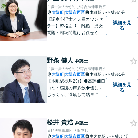
弁護士法人かがりび綜合法律事務所
大阪府
大阪市西区
本町駅
から徒歩1分
|
【認定心理士／夫婦カウンセ
詳細を見
ラー】資格あり！離婚・男女
る
問題・相続問題はお任せくだ
さい！豊富な経験をもとに、
女性弁護士ならではのきめ細
やかな対応で穏便な解決を目
野条 健人
指します【初回相談無料】
弁護士
【本町駅徒歩2分】男性の方の
弁護士法人かがりび綜合法律事務所
ご相談も多く寄せられていま
大阪府
大阪市西区
本町駅
から徒歩1分
|
す。
【本町駅徒歩2分】◆高評価口
詳細を見
コミ・感謝の声多数◆優しく
る
じっくり、徹底して結果にこ
だわります。依頼者さまの
「かがりび」として、最後ま
で毅然と対応していきます！
松井 貴浩
「女性に寄り添う豊富な相談
弁護士
実績」その方の人生の再出発
岡野法律事務所 大阪支店
を全力で応援いたします【休
大阪府
大阪市西区
中之島駅
から徒歩7分
|