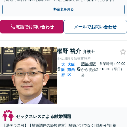
料金表を見る
電話でお問い合わせ
メールでお問い合わせ
權野 裕介
弁護士
土佐堀通り法律事務所
肥後橋駅
営業時間：09:00
大
大阪
~18:30（平日）
阪
市西
から徒歩2
|
府
区
分
セックスレスによる離婚問題
【法テラス可】【離婚調停の経験豊富】離婚だけでなく[財産分与][養