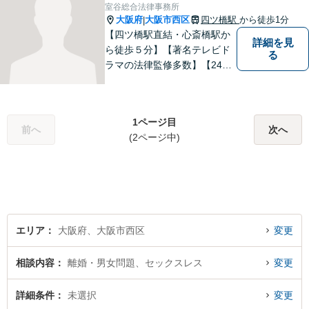
室谷総合法律事務所
大阪府
大阪市西区
四ツ橋駅
から徒歩1分
|
【四ツ橋駅直結・心斎橋駅か
詳細を見
ら徒歩５分】【著名テレビド
る
ラマの法律監修多数】【24時
間メール問い合わせ受付】フ
ットワークの軽さ、スピーデ
ィーな対応、粘り強い対応を
1ページ目
強く意識しております！
前へ
次へ
(2ページ中)
エリア
大阪府、大阪市西区
変更
相談内容
離婚・男女問題、セックスレス
変更
詳細条件
未選択
変更