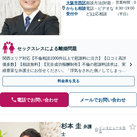
営業時間：0
大阪市西区
面談方法(対面・
からも相談
電話・ビデオな
8:30~19:00
受付中
ど)は応相談
（平日）
セックスレスによる離婚問題
関西エリア対応【不倫相談1000件以上で慰謝料に注力】【口コミ高評
価多数】【相談無料】【完全成功報酬制有】不倫の慰謝料請求は、実
績豊富な弁護士にお任せください。「浮気をされた側／してしまった
側両方対応」人情派弁護士！
料金表を見る
電話でお問い合わせ
メールでお問い合わせ
杉本 圭
弁護
インタビューを見
る
士