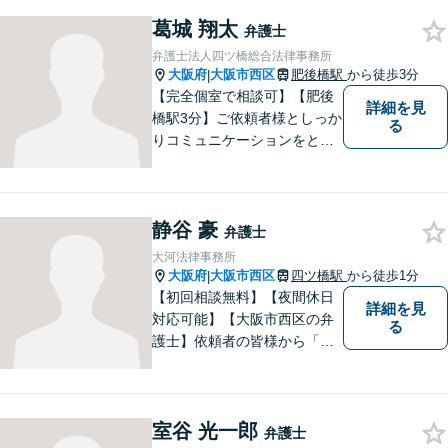
決を目指します。交通事故／
葛城 翔太
離婚／相続／不動産関連／企
弁護士
業法務など、幅広く対応。ご
弁護士法人四ツ橋総合法律事務所
相談者様とともに問題を解決
大阪府
大阪市西区
肥後橋駅
から徒歩3分
|
していきます。
【完全個室で相談可】【肥後
詳細を見
橋駅3分】ご依頼者様としっか
る
りコミュニケーションをと
り、最善の解決をともに目指
していきます。 みなさまに寄
り添って悩みを少しでも解消
静谷 豪
できるよう全力でサポートさ
弁護士
せていただきます。一度ご相
大河法律事務所
談ください。
大阪府
大阪市西区
四ツ橋駅
から徒歩1分
|
【初回相談無料】【夜間休日
詳細を見
対応可能】【大阪市西区の弁
る
護士】依頼者の皆様から「お
願いしてよかった」の声を頂
戴することを最大の喜びと考
えております。
室谷 光一郎
弁護士