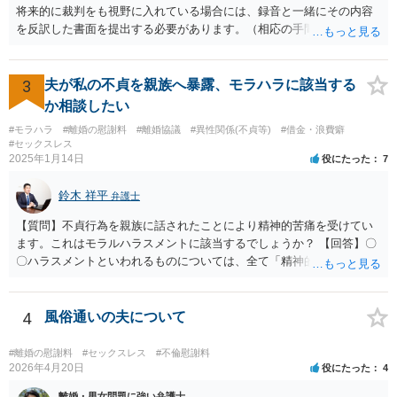
将来的に裁判をも視野に入れている場合には、録音と一緒にその内容
を反訳した書面を提出する必要があります。（相応の手間と費用がか
かり得るところです。） 画像関係についても、点と点を線で結びつけ
るような合理的説明が必要とはなりますので、そのようなことが十分
に可能かどうかについて、一度は弁護士に直接相談なさった方がよい
3
夫が私の不貞を親族へ暴露、モラハラに該当する
と思います。 なお、夫や不倫相手自身が不倫の事実について（期間や
か相談したい
回数なども含め）認めて自白するような場合には、貴方において立証
#モラハラ
#離婚の慰謝料
#離婚協議
#異性関係(不貞等)
#借金・浪費癖
する必要はなくなります。
#セックスレス
2025年1月14日
役にたった
7
鈴木 祥平
弁護士
【質問】不貞行為を親族に話されたことにより精神的苦痛を受けてい
ます。これはモラルハラスメントに該当するでしょうか？ 【回答】〇
〇ハラスメントといわれるものについては、全て「精神的・身体的苦
痛を与えること」を内容として含むものです。もっとも、世の中で生
活している以上は、「精神的・身体的苦痛を与え」られることは不可
避的に生じますから、違法と評価されるためには、社会通念（常識）
4
風俗通いの夫について
を逸脱した態様・方法で精神的・身体的苦痛を与えられたといえるこ
とが必要です。 常識を逸脱したと言えるかどうかについては、必要性
#離婚の慰謝料
#セックスレス
#不倫慰謝料
や相当性という基準を使って判断をするとわかりやすいと思います。
2026年4月20日
役にたった
4
夫婦間において今、問題が生じているということを親族には話してお
離婚・男女問題に強い弁護士