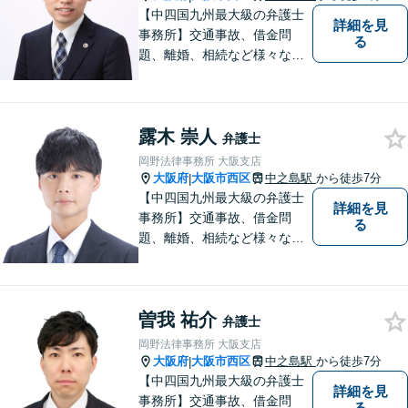
日・夜間相談可】
【中四国九州最大級の弁護士
詳細を見
事務所】交通事故、借金問
る
題、離婚、相続など様々な問
題について、「何度でも無
料」の相談を行っています！
まずはお気軽にご相談くださ
露木 崇人
い！
弁護士
岡野法律事務所 大阪支店
大阪府
大阪市西区
中之島駅
から徒歩7分
|
【中四国九州最大級の弁護士
詳細を見
事務所】交通事故、借金問
る
題、離婚、相続など様々な問
題について、「何度でも無
料」の相談を行っています！
まずはお気軽にご相談くださ
曽我 祐介
い！
弁護士
岡野法律事務所 大阪支店
大阪府
大阪市西区
中之島駅
から徒歩7分
|
【中四国九州最大級の弁護士
詳細を見
事務所】交通事故、借金問
る