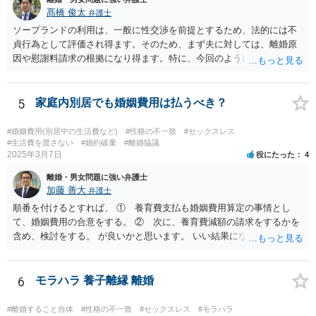
く必要はあると思われますし、常識的に見ても、また、それが親族内
髙橋 俊太
弁護士
にとどまる話であれば、著しく不相当なこととも言えません。ですか
ソープランドの利用は、一般に性交渉を前提とするため、法的には不
ら、上記のことが社会通念を逸脱した態様・方法であるとは言えない
貞行為として評価され得ます。そのため、まず夫に対しては、離婚原
のではないかと思います。少なくとも、違法と評価されるハラスメン
因や慰謝料請求の根拠になり得ます。特に、今回のように長期間の継
トとは言えないでしょう。
続、同じ女性の反復指名、過去に発覚して「もう行かない」と約束し
た後も続いている事情は、婚姻関係への打撃や悪質性を基礎づける事
情として主張しやすいです。一方で、ソープランドで働く女性に対す
5
家庭内別居でも婚姻費用は払うべき？
る請求は、夫に対する請求より難しい可能性があります。店舗での接
客としての関係にとどまる場合、相手女性が夫を特別な交際相手とし
#婚姻費用(別居中の生活費など)
#性格の不一致
#セックスレス
て扱っていたのか、婚姻関係を侵害するとの認識のもとで個人的関係
#生活費を渡さない
#婚約破棄
#離婚協議
2025年3月7日
役にたった
4
を持っていたのか、などが問題になります。SNSで「大好き」と送っ
ているという点は貴方としては不快にお感じだと思われますが、それ
離婚・男女問題に強い弁護士
だけで直ちに法的責任が認められるとは限りません。 現実的には、ま
加藤 善大
弁護士
ずは夫に対する対応を中心に考えるのが一般的です。離婚を求めるの
順番を付けるとすれば、 ① 養育費支払も婚姻費用算定の事情とし
か、離婚せずに慰謝料や再発防止の誓約書を求めるのかで進め方が変
て、婚姻費用の合意をする。 ② 次に、養育費減額の請求をするかを
わります。証拠としては、SNS投稿、口コミ、指名履歴、プレゼント
含め、検討をする。 が良いかと思います。 いい結果になるといいです
のやり取り、県をまたいで通っていた記録などは保存しておくとよい
ね。
でしょう。
6
モラハラ 養子離縁 離婚
#離婚すること自体
#性格の不一致
#セックスレス
#モラハラ