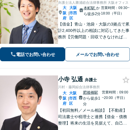
弁護士法人勝浦総合法律事務所 大阪オフィス
大
大阪
本町駅
か
営業時間：09:30~
阪
市西
|
18:00（平日）
ら徒歩2分
府
区
【借金】青山・池袋・大阪の3拠点で累
計2,400件以上の相談に対応してきた事
務所【労働問題・回収できなければ報
酬0円】名ばかり管理職／運送業／サー
ビス残業の横行など未払い残業代は妥
電話でお問い合わせ
メールでお問い合わせ
協せずに交渉【初回相談無料】お気軽
にご相談ください。
小寺 弘通
弁護士
川村・藤岡綜合法律事務所
肥後橋駅
営業時間：09:00
大
大阪
~20:00（平日）
阪
市西
から徒歩1
|
府
区
分
【初回無料／メール相談】【不動産】
司法書士や税理士と連携【借金・債務
整理】将来の生活を見据えて、自己破
産・個人再生・任意整理を選択しま