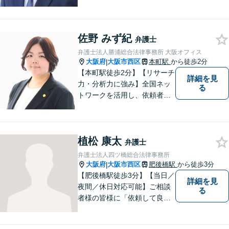
題について、「何度でも無
料」の相談を行っています！
まずはお気軽にご相談くださ
佐野 みず紀
い！
弁護士
弁護士法人勝浦総合法律事務所 大阪オフィス
大阪府
大阪市西区
本町駅
から徒歩2分
|
【本町駅徒歩2分】【リサーチ
詳細を見
力・分析力に強み】全国ネッ
る
トワークを活用し、依頼者満
足の追求に尽力します。労働
／借金／交通事故など、幅広
いお困りごとに迅速対応！依
植松 康太
頼者様一人一人に寄り添い、
弁護士
納得の解決へと導きます。
弁護士法人四ツ橋総合法律事務所
【初回相談無料】
大阪府
大阪市西区
肥後橋駅
から徒歩3分
|
【肥後橋駅徒歩3分】【当日／
詳細を見
夜間／休日対応可能】ご相談
る
者様の皆様に「依頼して良か
った」とご満足いただくため
に、粘り強い交渉で有利な解