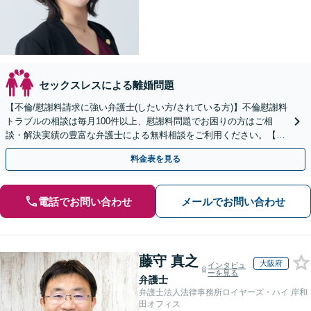
セックスレスによる離婚問題
【不倫/慰謝料請求に強い弁護士(したい方/されている方)】不倫慰謝料
トラブルの相談は毎月100件以上、慰謝料問題でお困りの方はご相
談・解決実績の豊富な弁護士による無料相談をご利用ください。【不
倫相談は初回0円】【全国対応】
料金表を見る
電話でお問い合わせ
メールでお問い合わせ
藤守 真之
大阪府
インタビュ
ーを見る
弁護士
弁護士法人法律事務所ロイヤーズ・ハイ 岸和
田オフィス