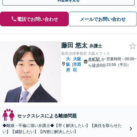
料金表を見る
電話でお問い合わせ
メールでお問い合わせ
藤田 悠太
弁護士
春田法律事務所 大阪オフィス
大
大阪
本町駅
か
営業時間：00:00~
阪
市西
|
23:59（平日）
ら徒歩0分
府
区
セックスレスによる離婚問題
◆離婚・不倫に強い弁護士◆【早く解決したい】【責任を取らせた
い】【減額したい】【内密に解決したい】