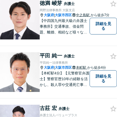
徳満 崚芽
けるよう、誠実にあなたをサ
弁護士
ポートいたします。【電話相
岡野法律事務所 大阪支店
談も対応可能】
大阪府
大阪市西区
中之島駅
から徒歩7分
|
【中四国九州最大級の弁護士
詳細を見
事務所】交通事故、借金問
る
題、離婚、相続など様々な問
題について、「何度でも無
料」の相談を行っています！
まずはお気軽にご相談くださ
平田 純一
い！
弁護士
平田純一法律事務所
大阪府
大阪市西区
本町駅
から徒歩4分
|
【本町駅4分】【元警察官弁護
詳細を見
士】警察官歴10年の経験を活
る
かし、殺人罪や交通死亡事故
の遺族支援、性犯罪被害者支
援、社内犯罪（業務上横領・
詐欺）にも対応しておりま
古莊 宏
す。男女問題や労働問題な
弁護士
ど、多岐に渡る分野に力を注
弁護士法人バリュープラス