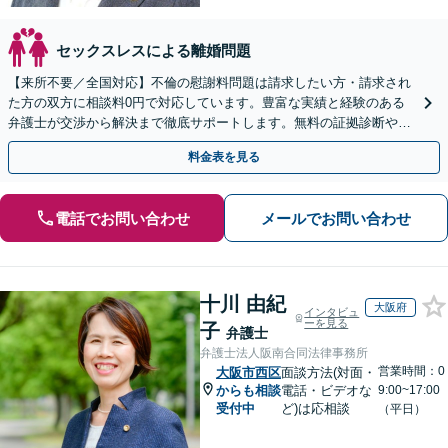
セックスレスによる離婚問題
【来所不要／全国対応】不倫の慰謝料問題は請求したい方・請求され
た方の双方に相談料0円で対応しています。豊富な実績と経験のある
弁護士が交渉から解決まで徹底サポートします。無料の証拠診断や着
手金の返還保証もありますので安心してご相談ください。
料金表を見る
電話でお問い合わせ
メールでお問い合わせ
十川 由紀
大阪府
インタビュ
ーを見る
子
弁護士
弁護士法人阪南合同法律事務所
営業時間：0
大阪市西区
面談方法(対面・
からも相談
電話・ビデオな
9:00~17:00
受付中
ど)は応相談
（平日）