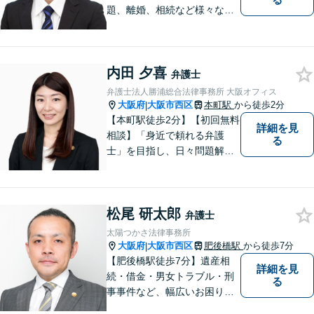
題、離婚、相続など様々な問
題について、「何度でも無
料」の相談を行っています！
まずはお気軽にご相談くださ
内田 夕喜
い！
弁護士
弁護士法人勝浦総合法律事務所 大阪オフィス
大阪府
大阪市西区
本町駅
から徒歩2分
|
【本町駅徒歩2分】【初回無料
詳細を見
相談】「身近で頼れる弁護
る
士」を目指し、日々問題解決
に尽力しています。お早めに
ご相談いただくことで解決の
選択肢が広がります。お困り
松尾 研太郎
ごとがあれば、まずはお気軽
弁護士
にご相談ください。
太陽つかさ法律事務所
大阪府
大阪市西区
肥後橋駅
から徒歩7分
|
【肥後橋駅徒歩7分】遺産相
詳細を見
続・借金・男女トラブル・刑
る
事事件など、幅広いお困りご
とに対応◎事業会社での勤務