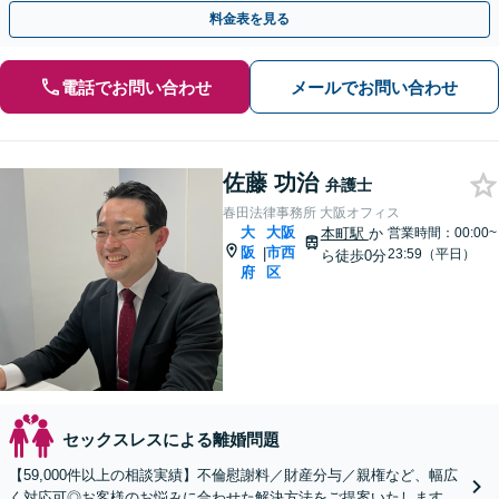
料金表を見る
電話でお問い合わせ
メールでお問い合わせ
佐藤 功治
弁護士
春田法律事務所 大阪オフィス
大
大阪
本町駅
か
営業時間：00:00~
阪
市西
|
23:59（平日）
ら徒歩0分
府
区
セックスレスによる離婚問題
【59,000件以上の相談実績】不倫慰謝料／財産分与／親権など、幅広
く対応可◎お客様のお悩みに合わせた解決方法をご提案いたします。