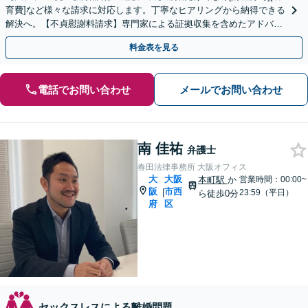
育費]など様々な請求に対応します。丁寧なヒアリングから納得できる
解決へ。【不貞慰謝料請求】専門家による証拠収集を含めたアドバイ
スも【肥後橋駅徒歩2分】【初回面談60分無料】
料金表を見る
電話でお問い合わせ
メールでお問い合わせ
南 佳祐
弁護士
春田法律事務所 大阪オフィス
大
大阪
本町駅
か
営業時間：00:00~
阪
市西
|
23:59（平日）
ら徒歩0分
府
区
セックスレスによる離婚問題