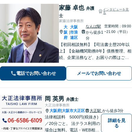
家藤 卓也
弁護
インタビューを見
る
士
家藤法律事務所
なんば駅
営業時間：09:00
大
大阪
~21:00（平日）
阪
市浪
から徒歩1
|
府
速区
分
【初回相談無料】【司法書士歴20年以
上】【金融機関勤務8年】債務整理、相
続、企業法務など、お困りの際はご相
談ください。お話ししやすい雰囲気作
りを大切にしております。悩む前に、
電話でお問い合わせ
メールでお問い合わせ
一度弁護士にご相談ください。【電話
相談可】【夜間・休日対応】
岡 英男
弁護士
大正法律事務所
大阪府
大阪市大正区
大正駅
から徒歩3分
|
法律相談料 5000円(税抜き)
詳細を見
／20分ごと。 法テラス利用の
る
場合は無料。電話・WEB相談