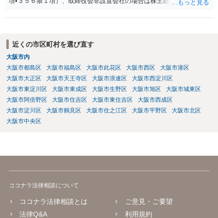
項•３５６条１項）、取締役会非設置会社の場合は株主総会の承認を受
ける必要があります（会社法第３５６条１項）。 【参考】 （競業及び
利益相反取引の制限） 第三百五十六条 取締役は、次に掲げる場合に
は、株主総会において、当該取引につき重要な事実を開示し、その承
認を受けなければならない。 一 取締役が自己又は第三者のために株
近くの市区町村を選び直す
式会社の事業の部類に属する取引をしようとするとき。 二 取締役が
大阪市内
自己又は第三者のために株式会社と取引をしようとするとき。 三 株
大阪市都島区
大阪市福島区
大阪市此花区
大阪市西区
大阪市港区
式会社が取締役の債務を保証することその他取締役以外の者との間に
おいて株式会社と当該取締役との利益が相反する取引をしようとする
大阪市大正区
大阪市天王寺区
大阪市浪速区
大阪市西淀川区
とき。 （競業及び取締役会設置会社との取引等の制限） 第三百六十五
大阪市東淀川区
大阪市東成区
大阪市生野区
大阪市旭区
大阪市城東区
条 取締役会設置会社における第三百五十六条の規定の適用について
大阪市阿倍野区
大阪市住吉区
大阪市東住吉区
大阪市西成区
は、同条第一項中「株主総会」とあるのは、「取締役会」とする。
大阪市淀川区
大阪市鶴見区
大阪市住之江区
大阪市平野区
大阪市北区
２ 取締役会設置会社においては、第三百五十六条第一項各号の取引
大阪市中央区
をした取締役は、当該取引後、遅滞なく、当該取引についての重要な
事実を取締役会に報告しなければならない。
ココナラ法律相談について
ココナラ法律相談とは
ご意見・ご要望
法律Q&A
利用規約