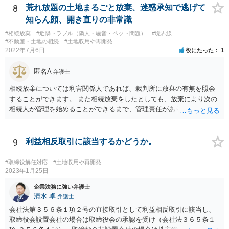
8
荒れ放題の土地まるごと放棄、迷惑承知で逃げて
知らん顔、開き直りの非常識
#相続放棄
#近隣トラブル（隣人・騒音・ペット問題）
#境界線
#不動産・土地の相続
#土地収用や再開発
2022年7月6日
役にたった
1
匿名A
弁護士
相続放棄については利害関係人であれば、裁判所に放棄の有無を照会
することができます。 また相続放棄をしたとしても、放棄により次の
相続人が管理を始めることができるまで、管理責任があります。 相続
人がいなければ利害関係人は相続財産管理人を選任するよう家庭裁判
所に申し立てることができます（ただし、相当程度の予納金がかかり
ます）。 相続放棄の有無の照会、相続人調査、相続財産管理人の選任
9
利益相反取引に該当するかどうか。
など採りうる手段について弁護士にご相談されてはいかがでしょう
か。
#取締役解任対応
#土地収用や再開発
2023年1月25日
企業法務に強い弁護士
清水 卓
弁護士
会社法第３５６条１項２号の直接取引として利益相反取引に該当し、
取締役会設置会社の場合は取締役会の承認を受け（会社法３６５条１