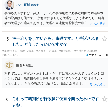
小杉 直樹
弁護士
事件を受任すれば、弁護士は、その事件処理に必要な範囲で戸籍謄本
等の取得は可能です。 所有者にきちんと管理するよう求めたり、所有
者の管理が不適当であれば、管理不全建物管理制度の申立ても検討で
きます。
5
潮干狩りをしていたら、密猟です。と告訴されま
した。どうしたらいいですか？
#業務妨害罪・信用毀損罪
#万引き・窃盗罪
#住民訴訟
#土地収用や再開発
2024年4月29日
役にたった
3
匿名A
弁護士
科料ではない事案だと思われますが、誰に言われたのでしょうか？ 対
応としては、漁業組合側に告訴を取り下げてもらうよう交渉すること
になります。 単なる宥恕では足りない場合があります。
6
これって裁判所が行政側に便宜を図った不正です
よね。