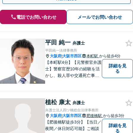
電話でお問い合わせ
メールでお問い合わせ
平田 純一
弁護士
平田純一法律事務所
大阪府
大阪市西区
本町駅
から徒歩4分
|
【本町駅4分】【元警察官弁護
詳細を見
士】警察官歴10年の経験を活
る
かし、殺人罪や交通死亡事故
の遺族支援、性犯罪被害者支
援、社内犯罪（業務上横領・
詐欺）にも対応しておりま
植松 康太
す。男女問題や労働問題な
弁護士
ど、多岐に渡る分野に力を注
弁護士法人四ツ橋総合法律事務所
いでおります。ぜひお気軽に
大阪府
大阪市西区
肥後橋駅
から徒歩3分
|
ご相談ください。
【肥後橋駅徒歩3分】【当日／
詳細を見
夜間／休日対応可能】ご相談
る