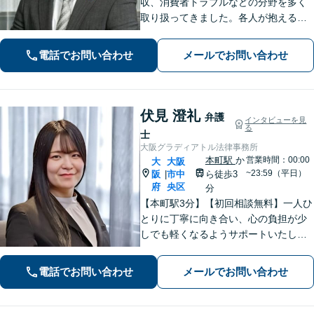
収、消費者トラブルなどの分野を多く
取り扱ってきました。各人が抱えるト
ラブルは様々で、それに合った解決方
法があります。詳細な打ち合わせをさ
電話でお問い合わせ
メールでお問い合わせ
せていただきます。お気軽にお問い合
わせくださいませ。
伏見 澄礼
弁護
インタビューを見
る
士
大阪グラディアトル法律事務所
本町駅
か
営業時間：00:00
大
大阪
~23:59（平日）
阪
市中
ら徒歩3
|
府
央区
分
【本町駅3分】【初回相談無料】一人ひ
とりに丁寧に向き合い、心の負担が少
しでも軽くなるようサポートいたしま
す。問題の背景にも目を向け、その先
の暮らしまで見据えた支えを大切にし
電話でお問い合わせ
メールでお問い合わせ
ています。あなたの気持ちにしっかり
寄り添います。【電話相談可能】