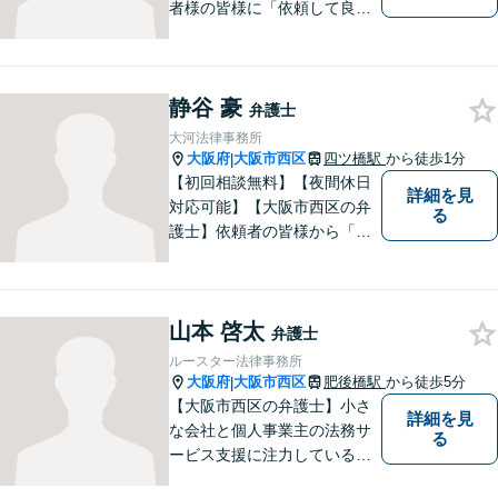
者様の皆様に「依頼して良か
った」とご満足いただくため
に、粘り強い交渉で有利な解
決を目指します。交通事故／
静谷 豪
離婚／相続／不動産関連／企
弁護士
業法務など、幅広く対応。ご
大河法律事務所
相談者様とともに問題を解決
大阪府
大阪市西区
四ツ橋駅
から徒歩1分
|
していきます。
【初回相談無料】【夜間休日
詳細を見
対応可能】【大阪市西区の弁
る
護士】依頼者の皆様から「お
願いしてよかった」の声を頂
戴することを最大の喜びと考
えております。
山本 啓太
弁護士
ルースター法律事務所
大阪府
大阪市西区
肥後橋駅
から徒歩5分
|
【大阪市西区の弁護士】小さ
詳細を見
な会社と個人事業主の法務サ
る
ービス支援に注力している弁
護士。人生を切り開いていこ