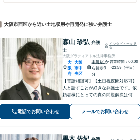
大阪市西区から近い土地収用や再開発に強い弁護士
森山 珍弘
弁護
インタビューを見
る
士
大阪グラディアトル法律事務所
本町駅
か
営業時間：00:00
大
大阪
~23:59（平日）
阪
市中
ら徒歩3
|
府
央区
分
【電話相談可】【土日祝夜間対応可】
人と話すことが好きな弁護士です。依
頼者様にとっての真の問題解決は何
か？を常に考えながら、スピーディー
な対応を心がけます。離婚・刑事事
電話でお問い合わせ
メールでお問い合わせ
件・相続など何でもご相談ください。
黒木 佐紀
弁護