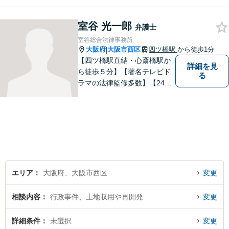
うとしている起業家・経営者
を応援したいとの想いが強く
室谷 光一郎
なり、 自身の知識・経験をも
弁護士
とに、経営者の皆様のお役に
室谷総合法律事務所
立ちたいと思っています。
大阪府
大阪市西区
四ツ橋駅
から徒歩1分
|
【四ツ橋駅直結・心斎橋駅か
詳細を見
ら徒歩５分】【著名テレビド
る
ラマの法律監修多数】【24時
間メール問い合わせ受付】フ
ットワークの軽さ、スピーデ
ィーな対応、粘り強い対応を
強く意識しております！
エリア
大阪府、大阪市西区
変更
相談内容
行政事件、土地収用や再開発
変更
詳細条件
未選択
変更