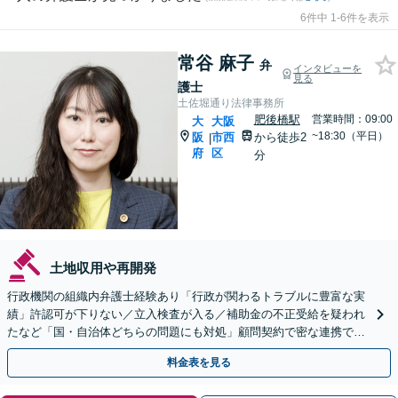
6件中 1-6件を表示
常谷 麻子
弁
インタビューを
見る
護士
土佐堀通り法律事務所
肥後橋駅
営業時間：09:00
大
大阪
~18:30（平日）
阪
市西
から徒歩2
|
府
区
分
土地収用や再開発
行政機関の組織内弁護士経験あり「行政が関わるトラブルに豊富な実
績」許認可が下りない／立入検査が入る／補助金の不正受給を疑われ
たなど「国・自治体どちらの問題にも対処」顧問契約で密な連携でト
ラブルを解決【肥後橋駅1分】
料金表を見る