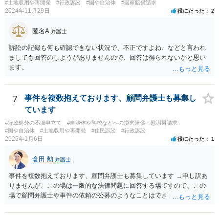
#土地収用や再開発
#行政訴訟
#国や自治体
#国家賠償請求
2024年11月29日
役にたった
2
匿名A
弁護士
訴訟の記録も何も確認できない状況で、不正ですよね、などと言われ
ましても回答のしようがありませんので、回答は得られないかと思い
ます。
7
事件を複数抱えております、顧問弁護士も募集し
ています
#行政処分の不服申立て
#自治体や学校などへの損害賠償・慰謝料請求
#国や自治体
#土地収用や再開発
#住民訴訟
#行政訴訟
2025年1月6日
役にたった
1
倉田 勲
弁護士
事件を複数抱えております、顧問弁護士も募集しています →申し訳あ
りませんが、この場は一般的な法律問題に回答する場ですので、この
場で顧問弁護士や事件の依頼の公募のようなことはできません。 顧問
弁護士や事件処理の依頼をしたいということでしたら、ココナラ法律
相談の弁護士検索で検索の上、個別にお問い合わせください。