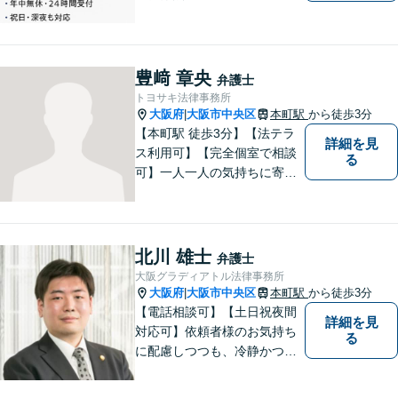
にも対応。ご相談のみで終了
する方も多くいらっしゃいま
すのでご安心ください。当日
相談可能です。
豊﨑 章央
弁護士
トヨサキ法律事務所
大阪府
大阪市中央区
本町駅
から徒歩3分
|
【本町駅 徒歩3分】【法テラ
詳細を見
ス利用可】【完全個室で相談
る
可】一人一人の気持ちに寄り
添い、丁寧に対応します。話
しやすさとわかりやすさを大
切にしています。お一人で悩
まずに、お気軽にご相談くだ
北川 雄士
弁護士
さい。
大阪グラディアトル法律事務所
大阪府
大阪市中央区
本町駅
から徒歩3分
|
【電話相談可】【土日祝夜間
詳細を見
対応可】依頼者様のお気持ち
る
に配慮しつつも、冷静かつ現
実的な解決策を探ることが、
依頼者様のよりよい未来につ