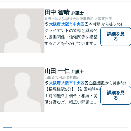
ながると考えています。離
婚・刑事事件・相続など何で
田中 智晴
弁護士
もご相談ください。
弁護士法人賢誠総合法律事務所 大阪事務所
大阪府
大阪市中央区
本町駅
から徒歩4分
|
クライアントの皆様と継続的
詳細を見
な協働関係・信頼関係を構築
る
することを心がけています。
個人・法人問わず、お困りの
方はお気軽にご相談くださ
い。
山田 一仁
弁護士
山田＆共同法律事務所
大阪府
大阪市中央区
心斎橋駅
から徒歩3分
|
【長堀橋駅5分】【初回相談料
詳細を見
１時間無料】借金・相続・労
る
働分野など、幅広い問題に精
通。多様なバックボーンを持
つ弁護士が親身になり解決へ
と導きます。一人でも多くの
方に感謝していただけるよう