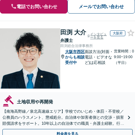
電話でお問い合わせ
メールでお問い合わせ
田渕 大介
大阪府
インタビュ
ーを見る
弁護士
田渕総合法律事務所
営業時間：0
大阪市西区
面談方法(対面・
からも相談
電話・ビデオな
9:00~19:00
受付中
ど)は応相談
（平日）
土地収用や再開発
【南海高野線／泉北高速線エリア】学校でのいじめ・体罰・不登校／
公務員のハラスメント、懲戒処分。自治体や加害者側との交渉・損害
賠償請求をサポート。10年以上の自治体での職員・弁護士経験。行政
組織の動きを見据えて解決策をご提案【オンライン可】
料金表を見る