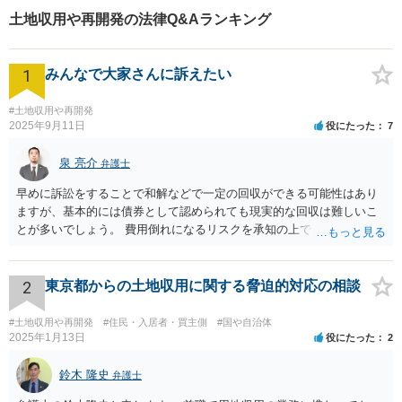
尽力いたします！
土地収用や再開発の法律Q&Aランキング
1
みんなで大家さんに訴えたい
#土地収用や再開発
2025年9月11日
役にたった
7
泉 亮介
弁護士
早めに訴訟をすることで和解などで一定の回収ができる可能性はあり
ますが、基本的には債券として認められても現実的な回収は難しいこ
とが多いでしょう。 費用倒れになるリスクを承知の上で、やるだけや
ってみるかどうかという側面が強いかと思われます。
2
東京都からの土地収用に関する脅迫的対応の相談
#土地収用や再開発
#住民・入居者・買主側
#国や自治体
2025年1月13日
役にたった
2
鈴木 隆史
弁護士