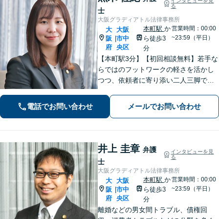
インタビューを見
る
士
大阪グラディアトル法律事務所
本町駅
か
営業時間：00:00
大
大阪
~23:59（平日）
阪
市中
ら徒歩3
|
府
央区
分
【本町駅3分】【初回相談無料】若手な
らではのフットワークの軽さを活かし
つつ、依頼者に寄り添い二人三脚で解
決まで進んでまいります。依頼者に安
心感を持っていただくために、常に丁
電話でお問い合わせ
メールでお問い合わせ
寧なコミュニケーションを心がけてお
ります。
井上 圭章
弁護
インタビューを見
る
士
大阪グラディアトル法律事務所
本町駅
か
営業時間：00:00
大
大阪
~23:59（平日）
阪
市中
ら徒歩3
|
府
央区
分
離婚などの男女間トラブル、債権回