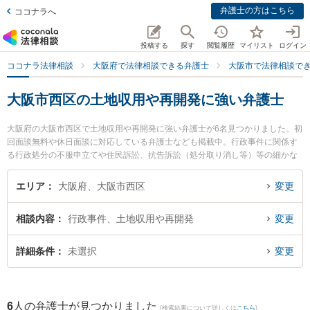
弁護士の方はこちら
ココナラへ
投稿する
探す
閲覧履歴
マイリスト
ログイン
ココナラ法律相談
大阪府で法律相談できる弁護士
大阪市で法律相談で
大阪市西区の土地収用や再開発に強い弁護士
大阪府の大阪市西区で土地収用や再開発に強い弁護士が6名見つかりました。初
回面談無料や休日面談に対応している弁護士なども掲載中。行政事件に関係す
る行政処分の不服申立てや住民訴訟、抗告訴訟（処分取り消し等）等の細かな
分野での絞り込み検索もでき便利です。特に土佐堀通り法律事務所の常谷 麻子
弁護士や平田純一法律事務所の平田 純一弁護士、弁護士法人四ツ橋総合法律事
エリア
大阪府、大阪市西区
変更
務所の植松 康太弁護士のプロフィール情報や弁護士費用、強みなどが注目され
ています。『大阪市西区で土日や夜間に発生した土地収用や再開発のトラブル
相談内容
行政事件、土地収用や再開発
変更
を今すぐに弁護士に相談したい』『土地収用や再開発のトラブル解決の実績豊
富な近くの弁護士を検索したい』『初回相談無料で土地収用や再開発を法律相
談できる大阪市西区内の弁護士に相談予約したい』などでお困りの相談者さん
詳細条件
未選択
変更
におすすめです。
6
人の弁護士が見つかりました
(検索結果について詳しくは
こちら
)