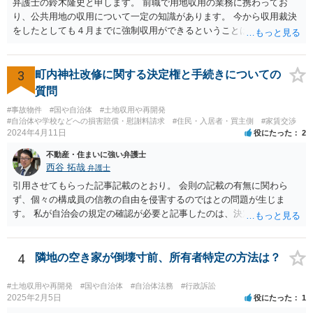
弁護士の鈴木隆史と申します。 前職で用地収用の業務に携わってお
り、公共用地の収用について一定の知識があります。 今から収用裁決
をしたとしても４月までに強制収用ができるということは考え難く、
交渉は可能ではないかと思います。 詳細のご相談についてはココナラ
法律相談のポータルサイトからお電話やメールをいただければと思い
ます。
3
町内神社改修に関する決定権と手続きについての
質問
#事故物件
#国や自治体
#土地収用や再開発
#自治体や学校などへの損害賠償・慰謝料請求
#住民・入居者・買主側
#家賃交渉
2024年4月11日
役にたった
2
不動産・住まいに強い弁護士
西谷 拓哉
弁護士
引用させてもらった記事記載のとおり。 会則の記載の有無に関わら
ず、個々の構成員の信教の自由を侵害するのではとの問題が生じま
す。 私が自治会の規定の確認が必要と記事したのは、決定権の話では
なく、自治会と神社の関係性や、そもそもいかなる根拠・趣旨で神社
の積立金なるものを集めているのたのかという始まりの点から背景事
情が不明なためです。
4
隣地の空き家が倒壊寸前、所有者特定の方法は？
#土地収用や再開発
#国や自治体
#自治体法務
#行政訴訟
2025年2月5日
役にたった
1