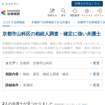
弁護士の方はこちら
ココナラへ
投稿する
探す
閲覧履歴
マイリスト
ログイン
ココナラ法律相談
京都府で法律相談できる弁護士
京都市で法律相談で
京都市山科区の相続人調査・確定に強い弁護士
京都府の京都市山科区で相続人調査・確定に強い弁護士が2名見つかりました。
休日面談や夜間面談に対応している弁護士なども掲載中。相続・遺言に関係す
る家族間の相続トラブルや認知症の相続、遺産分割等の細かな分野での絞り込
み検索もでき便利です。特に山科総合法律事務所の山田 博司弁護士や山科総合
法律事務所の樋口 俊介弁護士のプロフィール情報や弁護士費用、強みなどが注
エリア
京都府、京都市山科区
変更
目されています。『京都市山科区で土日や夜間に発生した相続人調査・確定の
トラブルを今すぐに弁護士に相談したい』『相続人調査・確定のトラブル解決
相談内容
相続・遺言、相続人調査・確定
変更
の実績豊富な近くの弁護士を検索したい』『初回相談無料で相続人調査・確定
を法律相談できる京都市山科区内の弁護士に相談予約したい』などでお困りの
相談者さんにおすすめです。
詳細条件
未選択
変更
2
人の弁護士が見つかりました
(検索結果について詳しくは
こちら
)