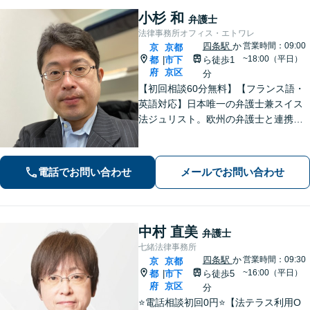
小杉 和
弁護士
法律事務所オフィス・エトワレ
四条駅
か
営業時間：09:00
京
京都
~18:00（平日）
都
市下
ら徒歩1
|
府
京区
分
【初回相談60分無料】【フランス語・
英語対応】日本唯一の弁護士兼スイス
法ジュリスト。欧州の弁護士と連携し
クロスボーダーで支援。最後まで粘り
強く寄り添います！在欧州資産の引き
上げ／英仏日契約法務／ハーグ条約案
電話でお問い合わせ
メールでお問い合わせ
件などお任せ【WEB対応｜休日・夜間
相談可】
中村 直美
弁護士
七緒法律事務所
四条駅
か
営業時間：09:30
京
京都
~16:00（平日）
都
市下
ら徒歩5
|
府
京区
分
⭐️電話相談初回0円⭐️【法テラス利用O