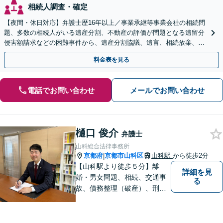
相続人調査・確定
【夜間・休日対応】弁護士歴16年以上／事業承継等事業会社の相続問
題、多数の相続人がいる遺産分割、不動産の評価が問題となる遺留分
侵害額請求などの困難事件から、遺産分割協議、遺言、相続放棄、使
途不明金の調査まで、全般の経験豊富【JR草津駅2分】
料金表を見る
電話でお問い合わせ
メールでお問い合わせ
樋口 俊介
弁護士
山科総合法律事務所
京都府
京都市山科区
山科駅
から徒歩2分
|
【山科駅より徒歩５分】離
詳細を見
婚・男女問題、相続、交通事
る
故、債務整理（破産）、刑事
事件などの個人の法律相談か
ら、企業法務などの法人の法
律相談まで幅広く取り扱って