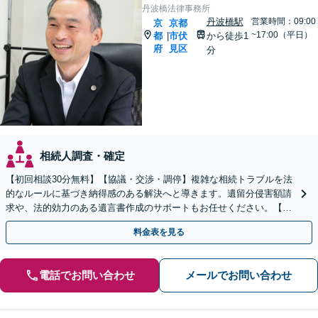
丹波橋法律事務所
丹波橋駅
営業時間：09:00
京
京都
~17:00（平日）
都
市伏
から徒歩1
|
府
見区
分
相続人調査・確定
【初回相談30分無料】【協議・交渉・調停】複雑な相続トラブルを法
的なルールに基づき納得感のある解決へと導きます。遺留分侵害額請
求や、法的効力のある遺言書作成のサポートもお任せください。【京
阪丹波橋駅徒歩1分】【初回相談無料】
料金表を見る
電話でお問い合わせ
メールでお問い合わせ