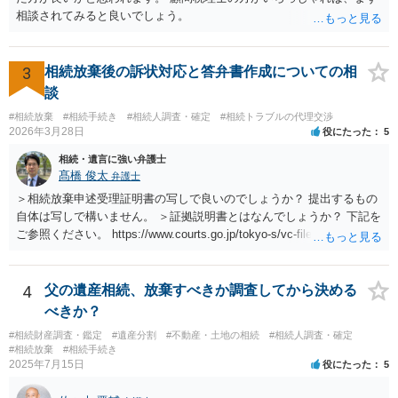
相談されてみると良いでしょう。
3
相続放棄後の訴状対応と答弁書作成についての相
談
#相続放棄
#相続手続き
#相続人調査・確定
#相続トラブルの代理交渉
2026年3月28日
役にたった
5
相続・遺言に強い弁護士
髙橋 俊太
弁護士
＞相続放棄申述受理証明書の写しで良いのでしょうか？ 提出するもの
自体は写しで構いません。 ＞証拠説明書とはなんでしょうか？ 下記を
ご参照ください。 https://www.courts.go.jp/tokyo-s/vc-files/tokyo-s/file/
14-1kisairei.pdf
4
父の遺産相続、放棄すべきか調査してから決める
べきか？
#相続財産調査・鑑定
#遺産分割
#不動産・土地の相続
#相続人調査・確定
#相続放棄
#相続手続き
2025年7月15日
役にたった
5