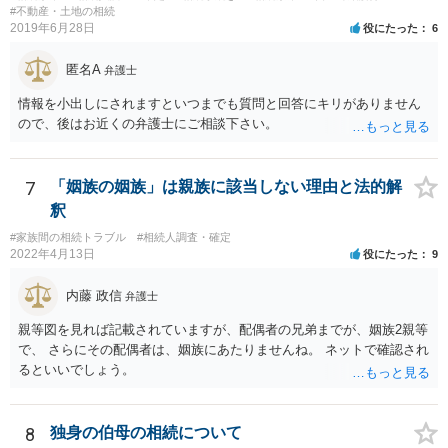
死亡し，二次相続が発生した」という前提に基づいて協議を進める必
#不動産・土地の相続
2019年6月28日
役にたった
6
要があります。 もちろん，Ｃの立場としては，ＡＢＣ間の遺産分割協
議の内容を前提とした主張をすることが最も有利ですが，ＡＢの相続
匿名A
人は応じない姿勢を示していることから，実現は困難だと思います。
弁護士
主張としては維持しつつも，現実的な解決方法（遺産分割協議の落と
情報を小出しにされますといつまでも質問と回答にキリがありません
しどころ）としては，譲歩することを甘受しなければならないかもし
ので、後はお近くの弁護士にご相談下さい。
れません。
7
「姻族の姻族」は親族に該当しない理由と法的解
釈
#家族間の相続トラブル
#相続人調査・確定
2022年4月13日
役にたった
9
内藤 政信
弁護士
親等図を見れば記載されていますが、配偶者の兄弟までが、姻族2親等
で、 さらにその配偶者は、姻族にあたりませんね。 ネットで確認され
るといいでしょう。
8
独身の伯母の相続について