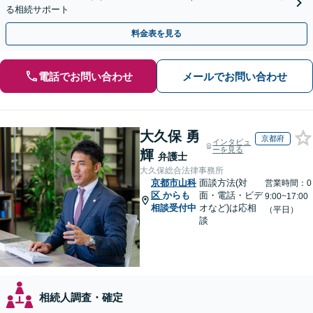
る相続サポート
料金表を見る
電話でお問い合わせ
メールでお問い合わせ
大久保 勇
京都府
インタビュ
ーを見る
輝
弁護士
大久保総合法律事務所
京都市山科
面談方法(対
営業時間：0
区
からも
面・電話・ビデ
9:00~17:00
相談受付中
オなど)は応相
（平日）
談
相続人調査・確定