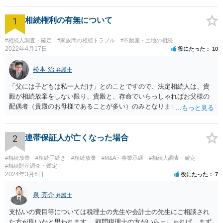
1
相続権利の有無について
#相続人調査・確定
#家族間の相続トラブル
#不動産・土地の相続
2022年4月17日
役にたった
10
松本 治
弁護士
「父には子どもは私一人だけ」とのことですので、法定相続人は、貴
殿が相続放棄をしない限り、貴殿と、存命でいらっしゃればお父様の
配偶者（貴殿のお母様であることが多い）のみとなります。遺言がな
い限り、「次男」（お父様の弟）らの相続権は発生しません。
2
連帯保証人が亡くなった場合
#相続放棄
#相続手続き
#相続放棄
#M&A・事業承継
#相続人調査・確定
#相続財産調査・鑑定
2024年3月6日
役にたった
7
泉 亮介
弁護士
支払いの費目等については税理士の先生や会計士の先生にご相談され
た方が良いかと思われます。 顧問税理士の方がいらっしゃれば、まず