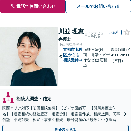
電話でお問い合わせ
メールでお問い合わせ
川並 理恵
大阪府
インタビュ
ーを見る
弁護士
小西法律事務所
京都市山科
面談方法(対
営業時間：0
区
からも
面・電話・ビデ
9:00~20:00
相談受付中
オなど)は応相
（平日）
談
相続人調査・確定
関西エリア対応【初回相談無料】【ビデオ面談可】【所属弁護士6
名】【遺産相続の経験豊富】遺産分割、遺言書作成、相続放棄、民事
信託、相続対策、株式・事業の相続、暗号資産の相続等につき豊富な
対応実績。【バリアフリー】【完全個室対応】
料金表を見る