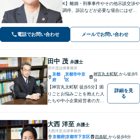
K】離婚・刑事事件やその他示談交渉や
調停、訴訟などが必要な場合にはぜひ
ご相談ください。相談者さまに寄り添
い丁寧な対応「相談しやすい弁護士」
であることを心がけています【弁護士
電話でお問い合わせ
メールでお問い合わせ
歴15年以上】【四条烏丸5分】
田中 茂
弁護士
田中茂法律事務所
神宮丸太町駅
から徒歩5
京都
京都市中京
|
府
区
分
【神宮丸太町駅 徒歩5分】困
詳細を見
りごとお悩みごとを抱えた人
る
たちや中小企業経営者の方々
に寄り添い、迅速、的確、丁
寧をモットーとして全力でそ
の解決にあたります。どんな
大西 洋至
弁護士
に困難でも、常に明るく、前
大西洋至法律事務所
向きな気持ちをもって、ご依
京都府
京都市下京区
四条駅
から徒歩6分
|