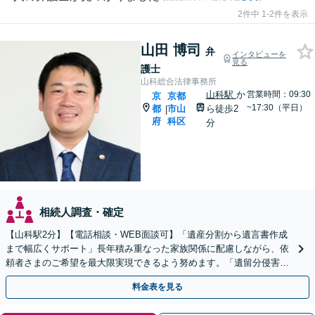
2件中 1-2件を表示
山田 博司
弁
インタビューを
見る
護士
山科総合法律事務所
山科駅
か
営業時間：09:30
京
京都
~17:30（平日）
都
市山
ら徒歩2
|
府
科区
分
相続人調査・確定
【山科駅2分】【電話相談・WEB面談可】「遺産分割から遺言書作成
まで幅広くサポート」長年積み重なった家族関係に配慮しながら、依
頼者さまのご希望を最大限実現できるよう努めます。「遺留分侵害額
請求／相続放棄／不動産・株式の相続／年金分割ほか」
料金表を見る