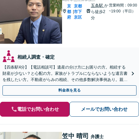
五条駅
か
営業時間：09:00
京
京都
~19:00（平日）
都
市下
ら徒歩2
|
府
京区
分
相続人調査・確定
【四条駅4分】【電話相談可】遺産の分け方にお困りの方。相続する
財産が少ない？と心配の方。家族がトラブルにならないような遺言書
を残したい方。不動産がらみの相続、その他多数解決事例あり。親身
に対応します【夜間・休日面談】【初回相談無料】
料金表を見る
電話でお問い合わせ
メールでお問い合わせ
笠中 晴司
弁護士