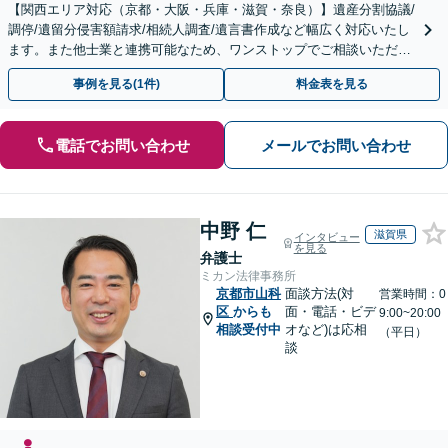
【関西エリア対応（京都・大阪・兵庫・滋賀・奈良）】遺産分割協議/
調停/遺留分侵害額請求/相続人調査/遺言書作成など幅広く対応いたし
ます。また他士業と連携可能なため、ワンストップでご相談いただけ
ます。【土日夜間対応】
事例を見る(1件)
料金表を見る
電話でお問い合わせ
メールでお問い合わせ
中野 仁
滋賀県
インタビュー
を見る
弁護士
ミカン法律事務所
京都市山科
面談方法(対
営業時間：0
区
からも
面・電話・ビデ
9:00~20:00
相談受付中
オなど)は応相
（平日）
談