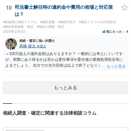
書が腹違いの長男に向けてある場合 書かれてる内容が最優先にされる
のですか？ →遺書というのが、法律上の遺言の形式を守っている限り
10
司法書士解任時の違約金や費用の相場と対応策
はそのとおりです。 質問3 父が腹違いの長男に法律的に優位になれそ
は？
うな事はありますか？ →遺言が有効な場合、優位に立つことはできま
#家族間の相続トラブル
#相続放棄
#相続手続き
#相続トラブルの代理交渉
せんが、お祖父様が認知症であるなどの「遺言が作れないはずの事
#相続財産調査・鑑定
#相続人調査・確定
情」があるならば①遺言無効確認の訴えを起こすのは一つの手です。
2025年2月4日
役にたった
4
それができない場合は②遺留分侵害額請求で争うほかありません。 質
相続・遺言に強い弁護士
問4 相続トラブルの代理交渉は可能でしょうか。 →一般論としては可
髙橋 俊太
弁護士
能ですが、お伺いする内容ですとお祖父様が亡くなられた後に動くこ
とになるでしょう。
＞100万超えの違約金額はありえますか？ 一般的には考えにくいです
が、実際にあり得るかは否かは委任事項や委任後の業務処理状況等に
よるでしょう。 此方での当方回答は以上で終了となりますが、参考に
なりましたら幸いです。
もっとみる
相続人調査・確定に関連する法律相談コラム