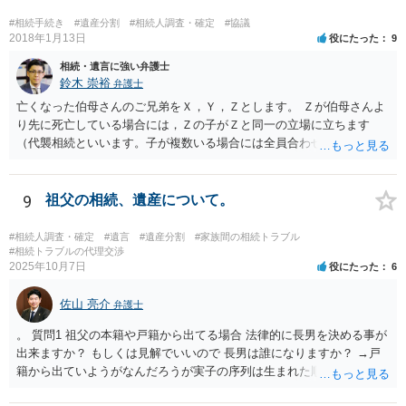
#相続手続き
#遺産分割
#相続人調査・確定
#協議
2018年1月13日
役にたった
9
相続・遺言に強い弁護士
鈴木 崇裕
弁護士
亡くなった伯母さんのご兄弟をＸ，Ｙ，Ｚとします。 Ｚが伯母さんよ
り先に死亡している場合には，Ｚの子がＺと同一の立場に立ちます
（代襲相続といいます。子が複数いる場合には全員合わせてＺと同一
の取り分です。）。 Ｘ，Ｙ，Ｚ（またＺの子）はそれぞれ３分の１ず
つの相続分を有していますので， そのことを前提として，遺産分割協
議をすることになります（必ずしも３分の１ずつにしなくても，合意
9
祖父の相続、遺産について。
ができれば構いません。）。 今後の対応としては， ①伯母さんの相続
財産（遺産）の全容を整理する（預貯金，有価証券，不動産等の有無
#相続人調査・確定
#遺言
#遺産分割
#家族間の相続トラブル
を調べることになります。） ②相続財産に照らし，相続税の申告の準
#相続トラブルの代理交渉
2025年10月7日
役にたった
6
備をする（税理士の先生にご相談ください。） ③遺産分割協議をする
（ご本人同士で行っても構いませんし，弁護士に相談することもよろ
佐山 亮介
しいと思います。） ことになります。
弁護士
。 質問1 祖父の本籍や戸籍から出てる場合 法律的に長男を決める事が
出来ますか？ もしくは見解でいいので 長男は誰になりますか？ →戸
籍から出ていようがなんだろうが実子の序列は生まれた順ですから、
先方が後から生まれたならばお父様がお祖父様の長男です。 質問2 遺