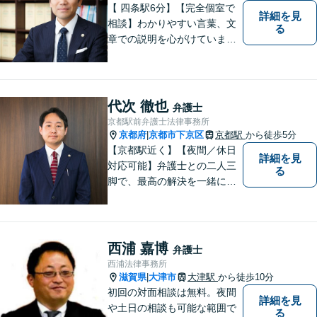
頼者様とともにより良い解決
【 四条駅6分】【完全個室で
詳細を見
を目指します。
相談】わかりやすい言葉、文
る
章での説明を心がけていま
す。相談内容が明確な方はも
ちろんのこと、漠然と不安を
抱えている方も、まずは、お
気軽にご相談下さい。
代次 徹也
弁護士
京都駅前弁護士法律事務所
京都府
京都市下京区
京都駅
から徒歩5分
|
【京都駅近く】【夜間／休日
詳細を見
対応可能】弁護士との二人三
る
脚で、最高の解決を一緒に目
指しましょう。刑事事件／交
通事故／離婚問題／借金問題
／相続問題など、幅広く対応
可能です。【地域に根ざした
西浦 嘉博
弁護士
弁護士】まずは当事務所の無
西浦法律事務所
料法律相談をご体験くださ
滋賀県
大津市
大津駅
から徒歩10分
|
い。
初回の対面相談は無料。夜間
詳細を見
や土日の相談も可能な範囲で
る