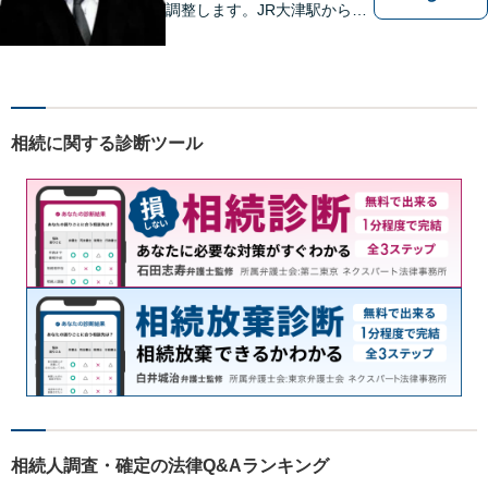
調整します。JR大津駅から徒
歩10分、京阪大津線上栄町駅
から徒歩4分、大津赤十字病院
の前になります。 【滋賀県２
位 弁護士ドットコムランキ
ング（2024年7月-2026年7月
相続に関する診断ツール
現在）】
相続人調査・確定の法律Q&Aランキング