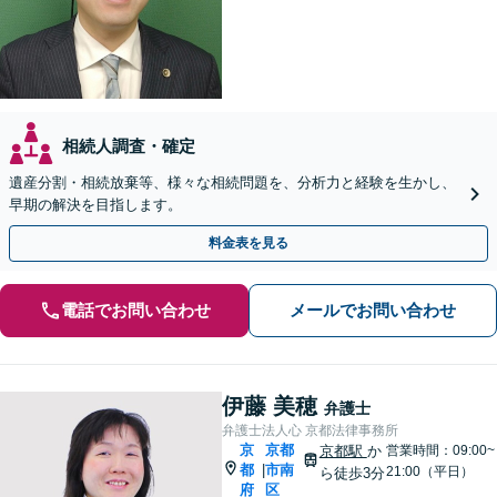
相続人調査・確定
遺産分割・相続放棄等、様々な相続問題を、分析力と経験を生かし、
早期の解決を目指します。
料金表を見る
電話でお問い合わせ
メールでお問い合わせ
伊藤 美穂
弁護士
弁護士法人心 京都法律事務所
京
京都
京都駅
か
営業時間：09:00~
都
市南
|
21:00（平日）
ら徒歩3分
府
区