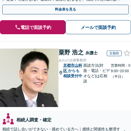
相談ください【他士業連携で登記・税も対応】
料金表を見る
電話で面談予約
メールで面談予約
粟野 浩之
弁護士
京都府
あわの法律事務所
京都市山科
面談方法(対
営業時間：0
区
からも
面・電話・ビデ
9:00~20:00
相談受付中
オなど)は応相
（平日）
談
相続人調査・確定
相続で話し合いができない・揉めている方へ｜感情と関係性も整理す