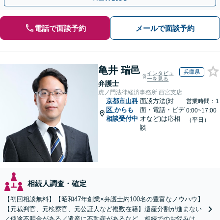
電話で面談予約
メールで面談予約
亀井 瑞邑
兵庫県
インタビュ
ーを見る
弁護士
虎ノ門法律経済事務所 西宮支店
京都市山科
面談方法(対
営業時間：1
区
からも
面・電話・ビデ
0:00~17:00
相談受付中
オなど)は応相
（平日）
談
相続人調査・確定
【初回相談無料】【昭和47年創業×弁護士約100名の豊富なノウハウ】
【元裁判官、元検察官、元公証人など複数在籍】遺産分割が進まない
／使途不明金がある／遺産に不動産があるなど、相続でのお悩みはご