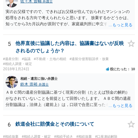
佐々木 晋輔
弁護士
実のお父様ですので、できればお父様が住んでおられたマンションの
処理をされる方向で考えられたらと思います。 放棄するかどうかは、
知ってから3カ月以内が原則ですが、家庭裁判所に申立すれば3カ月の
期間を伸長することができます。 その間に、財産の状況を調査して、
放棄するかどうか決めることができます。 銀行やサラ金が数年も放置
することはありませんので、数年後に借金が発見される可能性はほぼ
5
他界直後に協議した内容は、協議書はないが反映
ありません。 なお、私が扱った相続放棄を検討していた案件で、期間
されるのでしょうか？
伸長して調査したところ、サラ金に対する過払金など相当な財産が見
#遺産分割
#協議
#不動産・土地の相続
#遺留分侵害額請求・放棄
つかったため相続したという事例がありました。
#相続人調査・確定
2018年1月24日
役にたった
10
相続・遺言に強い弁護士
鈴木 崇裕
弁護士
ＡＢＣ間の遺産分割協議に基づく現実の分割（たとえば預金の解約）
がなされていないことを前提として回答いたします。 ＡＢＣ間の遺産
分割協議は，法律上（建前上）は，口頭で合意に至ったものであって
も有効です。 しかし，口頭で合意したことを立証する方法がありませ
ん。 また，不動産の名義を移転するためには，遺産分割協議書への署
名捺印を得る必要があります。 したがって，残念ながら，「ＡＢＣ間
6
鉄道会社に賠償金とその後について
の遺産分割協議が有効に成立している」という前提に基づく主張は困
難と思われます。 「ＡＢＣ間の遺産分割協議は未了のまま，ＡとＢが
#相続放棄
#相続人調査・確定
#相続手続き
#相続放棄
#口座凍結解除