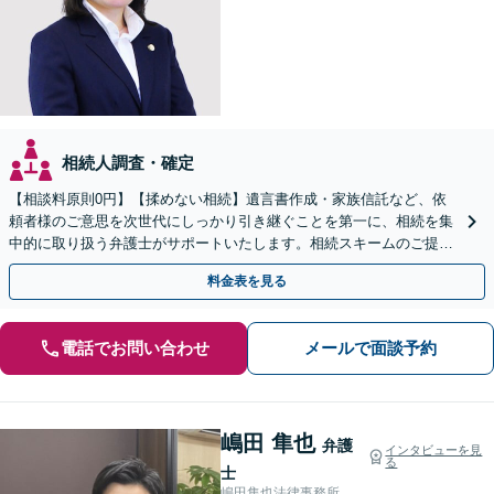
相続人調査・確定
【相談料原則0円】【揉めない相続】遺言書作成・家族信託など、依
頼者様のご意思を次世代にしっかり引き継ぐことを第一に、相続を集
中的に取り扱う弁護士がサポートいたします。相続スキームのご提案
から遺言執行まで責任を持って対応させていただきます。
料金表を見る
電話でお問い合わせ
メールで面談予約
嶋田 隼也
弁護
インタビューを見
る
士
嶋田隼也法律事務所