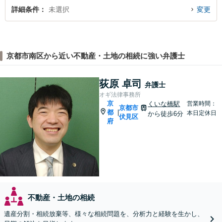
詳細条件
未選択
変更
京都市南区から近い不動産・土地の相続に強い弁護士
荻原 卓司
弁護士
オギ法律事務所
京
くいな橋駅
営業時間：
京都市
都
|
本日定休日
から徒歩6分
伏見区
府
不動産・土地の相続
遺産分割・相続放棄等、様々な相続問題を、分析力と経験を生かし、