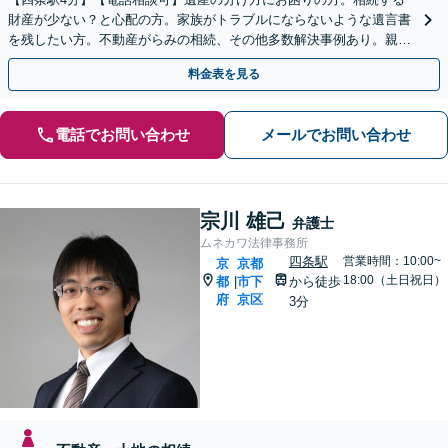
財産が少ない？と心配の方。家族がトラブルにならないような遺言書
を残したい方。不動産がらみの相続、その他多数解決事例あり。親身
に対応します【夜間・休日面談】【初回相談無料】
料金表を見る
電話でお問い合わせ
メールでお問い合わせ
宗川 雄己
弁護士
ムネカワ法律事務所
四条駅
営業時間：10:00~
京
京都
18:00（土日祝日）
都
市下
から徒歩
|
府
京区
3分