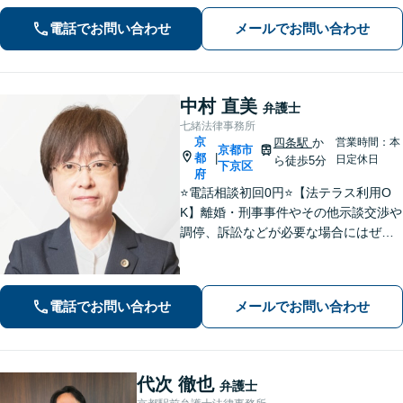
上げ／英仏日契約法務／ハーグ条約案
電話でお問い合わせ
メールでお問い合わせ
件などお任せ【WEB対応｜休日・夜間
相談可】
中村 直美
弁護士
七緒法律事務所
京
四条駅
か
営業時間：本
京都市
都
|
日定休日
ら徒歩5分
下京区
府
⭐️電話相談初回0円⭐️【法テラス利用O
K】離婚・刑事事件やその他示談交渉や
調停、訴訟などが必要な場合にはぜひ
ご相談ください。相談者さまに寄り添
い丁寧な対応「相談しやすい弁護士」
であることを心がけています【弁護士
電話でお問い合わせ
メールでお問い合わせ
歴15年以上】【四条烏丸5分】
代次 徹也
弁護士