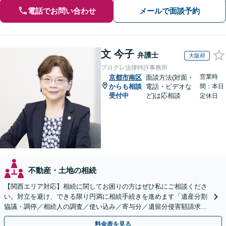
電話でお問い合わせ
メールで面談予約
文 今子
弁護士
大阪府
プログレ法律特許事務所
営業時
京都市南区
面談方法(対面・
からも相談
電話・ビデオな
間：本日
受付中
ど)は応相談
定休日
不動産・土地の相続
【関西エリア対応】相続に関してお困りの方はぜひ私にご相談くださ
い。対立を避け、できる限り円満に相続手続きを進めます「遺産分割
協議・調停／相続人の調査／使い込み／寄与分／遺留分侵害額請求／
相続放棄（借金の相続）／遺言書作成【休日・夜間相談可】
料金表を見る