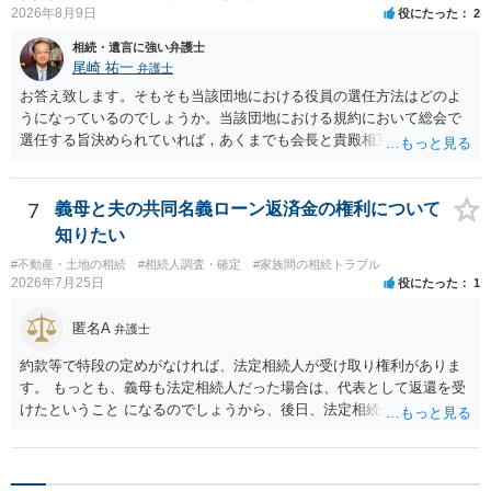
2026年8月9日
役にたった
2
相続・遺言に強い弁護士
尾崎 祐一
弁護士
お答え致します。そもそも当該団地における役員の選任方法はどのよ
うになっているのでしょうか。当該団地における規約において総会で
選任する旨決められていれば，あくまでも会長と貴殿相互間における
団地会計の委託契約であって貴殿が役員になることはありません。但
し，団地と貴殿との委託契約は有効に成立しています。当該団地にお
ける役員の選任が会長の専権でできるのであれば，貴殿と会長との合
7
義母と夫の共同名義ローン返済金の権利について
意により委託契約は有効に成立しています。
知りたい
#不動産・土地の相続
#相続人調査・確定
#家族間の相続トラブル
2026年7月25日
役にたった
1
匿名A
弁護士
約款等で特段の定めがなければ、法定相続人が受け取り権利がありま
す。 もっとも、義母も法定相続人だった場合は、代表として返還を受
けたということ になるのでしょうから、後日、法定相続分に基づいて
精算を求めることは可能と思います。