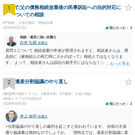
1
亡父の債務相続放棄後の民事訴訟への法的対応に
ついての相談
#不動産・土地の相続
#相続放棄
2026年8月3日
役にたった
3
相続・遺言に強い弁護士
白井 弘昭
弁護士
質問１について 相続放棄の申述が受理されますと、相談者さんは、遡
及的に（被相続人の死亡時にさかのぼって）相続人ではなくなりま
す。 よって、相談者さんは訴訟の相手方にはならなくなるので（明け
渡し請求の対象ではなくなるので）請求棄却となります。 相続放棄受
理証明を家庭裁判所で取得し、コピーを答弁書に添えて裁判所に提出
してください。 質問２について 請求棄却を求める答弁書を提出すれ
2
遺産分割協議のやり直し
ば、第１回期日は出席する必要がありません。その日は差支え（用事
があり出席できない）との記載で十分です。 質問３について 弁護士で
#家族間の相続トラブル
#遺産分割
#不動産・土地の相続
はないので、ｍｉｎｔｓでの提出の必要は無いと思います。郵送（期
#相続トラブルの代理交渉
2026年8月5日
役にたった
2
限までに届けばよい）で十分です。 詳細は、書面記載の裁判所書記官
にお問い合わせください。 以上、ご参考まで。
井上 祐司
弁護士
>分割協議のやり直しの裁判を起こすと言われています。 伯母の主張
通り協議書は無効なのでしょうか。 現時点では、遺産分割協議に基