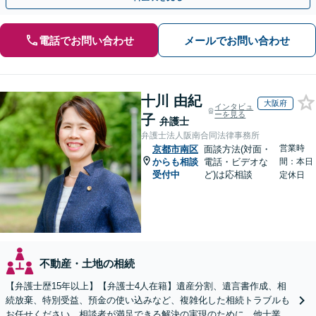
電話でお問い合わせ
メールでお問い合わせ
十川 由紀
大阪府
インタビュ
ーを見る
子
弁護士
弁護士法人阪南合同法律事務所
営業時
京都市南区
面談方法(対面・
からも相談
電話・ビデオな
間：本日
受付中
ど)は応相談
定休日
不動産・土地の相続
【弁護士歴15年以上】【弁護士4人在籍】遺産分割、遺言書作成、相
続放棄、特別受益、預金の使い込みなど、複雑化した相続トラブルも
お任せください。相談者が満足できる解決の実現のために、他士業と