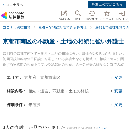
弁護士の方はこちら
ココナラへ
投稿する
探す
閲覧履歴
マイリスト
ログイン
ココナラ法律相談
京都府で法律相談できる弁護士
京都市で法律相談で
京都市南区の不動産・土地の相続に強い弁護士
京都府の京都市南区で不動産・土地の相続に強い弁護士が1名見つかりました。
初回面談無料や休日面談に対応している弁護士なども掲載中。相続・遺言に関
係する家族間の相続トラブルや認知症の相続、遺産分割等の細かな分野での絞
り込み検索もでき便利です。特に弁護士法人心 京都法律事務所の伊藤 美穂弁護
士のプロフィール情報や弁護士費用、強みなどが注目されています。『京都市
エリア
京都府、京都市南区
変更
南区で土日や夜間に発生した不動産・土地の相続のトラブルを今すぐに弁護士
に相談したい』『不動産・土地の相続のトラブル解決の実績豊富な近くの弁護
相談内容
相続・遺言、不動産・土地の相続
変更
士を検索したい』『初回相談無料で不動産・土地の相続を法律相談できる京都
市南区内の弁護士に相談予約したい』などでお困りの相談者さんにおすすめで
す。
詳細条件
未選択
変更
1
人の弁護士が見つかりました
(検索結果について詳しくは
こちら
)