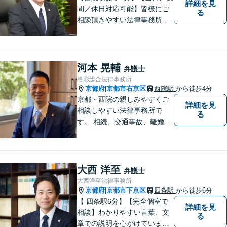
詳細を見
を目指します。
間／休日対応可能】皆様にご
る
相談頂きやすい法律事務所を
目指します。交通事故／借金
問題／相続問題／離婚問題な
ど、幅広い法律トラブルに対
応可能。【法テラス利用可】
河本 晃輔
弁護士
ご相談者様に寄り添って対
洛彩総合法律事務所
応。お悩みの方はお気軽にご
京都府
京都市右京区
西院駅
から徒歩4分
|
相談ください。
京都・西院の親しみやすくご
詳細を見
相談しやすい法律事務所で
る
す。 相続、交通事故、離婚、
不動産、債務整理などに幅広
くご対応しています。
大西 洋至
弁護士
大西洋至法律事務所
京都府
京都市下京区
四条駅
から徒歩6分
|
【 四条駅6分】【完全個室で
詳細を見
相談】わかりやすい言葉、文
る
章での説明を心がけていま