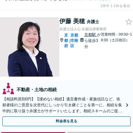
1件中 1-1件を表示
伊藤 美穂
弁護士
弁護士法人心 京都法律事務所
京都駅
か
営業時間：09:00~1
京
京都
8:00（土日祝日）
都
市南
ら徒歩3
|
府
区
分
不動産・土地の相続
【相談料原則0円】【揉めない相続】遺言書作成・家族信託など、依
頼者様のご意思を次世代にしっかり引き継ぐことを第一に、相続を集
中的に取り扱う弁護士がサポートいたします。相続スキームのご提案
から遺言執行まで責任を持って対応させていただきます。
料金表を見る