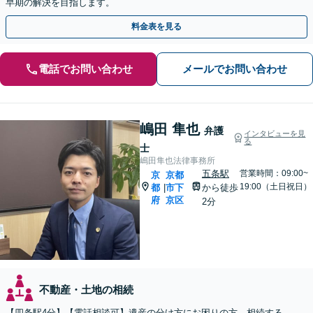
早期の解決を目指します。
料金表を見る
電話でお問い合わせ
メールでお問い合わせ
嶋田 隼也
弁護
インタビューを見
る
士
嶋田隼也法律事務所
五条駅
営業時間：09:00~
京
京都
19:00（土日祝日）
都
市下
から徒歩
|
府
京区
2分
不動産・土地の相続
【四条駅4分】【電話相談可】遺産の分け方にお困りの方。相続する