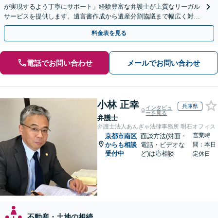
が実現するよう丁寧にサポート」経験豊富な弁護士が上質なリーガル
サービスを提供します。遺言書作成から遺産分割協議まで幅広く対応
「他士業と連携してスムーズな解決」【休日・夜間相談可】
料金表を見る
電話でお問い合わせ
メールでお問い合わせ
小林 正幸
兵庫県
インタビュ
ーを見る
弁護士
弁護士法人あんぎゃ法律事務所 明石オフィス
営業時
京都市南区
面談方法(対面・
からも相談
電話・ビデオな
間：本日
受付中
ど)は応相談
定休日
不動産・土地の相続