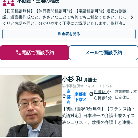
不動産・土地の相続
【初回相談無料】【休日夜間相談可能】【電話相談可能】遺産分割協
議、遺言書作成など、ささいなことでも何でもご相談ください。じっ
くりとお話を伺い、分かりやすく丁寧にご説明いたします。依頼者の
方の利益を最大化するために尽力いたします。
料金表を見る
電話で面談予約
メールで面談予約
小杉 和
弁護士
法律事務所オフィス・エトワレ
京
四条駅
か
営業時間：本
京都市
都
|
日定休日
ら徒歩1分
下京区
府
【初回相談60分無料】【フランス語・
英語対応】日本唯一の弁護士兼スイス
法ジュリスト。欧州の弁護士と連携し
クロスボーダーで支援。最後まで粘り
強く寄り添います！在欧州資産の引き