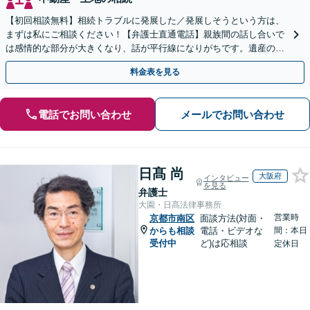
【初回相談無料】相続トラブルに発展した／発展しそうという方は、
まずは私にご相談ください！【弁護士直通電話】親族間の話し合いで
は感情的な部分が大きくなり、話が平行線になりがちです。遺産の使
い込みもご相談ください。泥沼化する前にお電話ください。
料金表を見る
電話でお問い合わせ
メールでお問い合わせ
日髙 尚
大阪府
インタビュー
を見る
弁護士
大園・日髙法律事務所
営業時
京都市南区
面談方法(対面・
からも相談
電話・ビデオな
間：本日
受付中
ど)は応相談
定休日