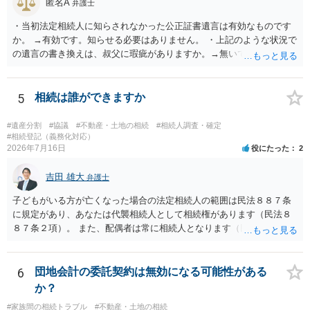
匿名A
弁護士
・当初法定相続人に知らされなかった公正証書遺言は有効なものです
か。 →有効です。知らせる必要はありません。 ・上記のような状況で
の遺言の書き換えは、叔父に瑕疵がありますか。→無いです。 ・分割
する場合の比率は、現状で、客観的に見てどの程度が妥当と考えられ
ますか。 →本人が自由に決められますので、どこが妥当とは言えない
です。客観的な基準もありません。 ・できれば穏やかに、分割を拒否
5
相続は誰ができますか
することはできますか。 →分割を拒否するということは、遺産はいら
ないということでしょうか。遺言で、受取を指定されててもいらない
#遺産分割
#協議
#不動産・土地の相続
#相続人調査・確定
と拒否することはできます。理由を説明する必要はありません。
#相続登記（義務化対応）
2026年7月16日
役にたった
2
吉田 雄大
弁護士
子どもがいる方が亡くなった場合の法定相続人の範囲は民法８８７条
に規定があり、あなたは代襲相続人として相続権があります（民法８
８７条２項）。 また、配偶者は常に相続人となります（民法８９０
条）。 「祖父の子供３人」の方の配偶者がご健在であれば、その方に
も相続権があります。つまり、孫５人に加えて「おじ又はおば」にも
相続権がある可能性があります。
6
団地会計の委託契約は無効になる可能性がある
か？
#家族間の相続トラブル
#不動産・土地の相続