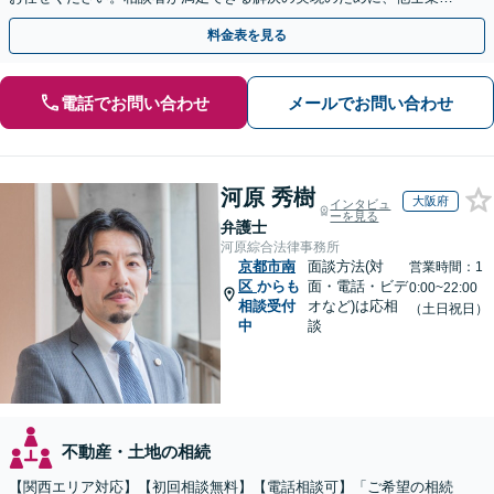
連携し最善を尽くします【完全個室】
料金表を見る
電話でお問い合わせ
メールでお問い合わせ
河原 秀樹
大阪府
インタビュ
ーを見る
弁護士
河原綜合法律事務所
京都市南
面談方法(対
営業時間：1
区
からも
面・電話・ビデ
0:00~22:00
相談受付
オなど)は応相
（土日祝日）
中
談
不動産・土地の相続
【関西エリア対応】【初回相談無料】【電話相談可】「ご希望の相続