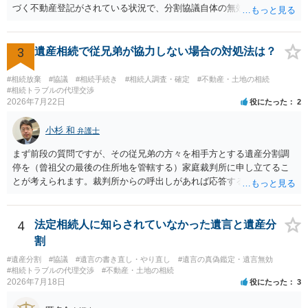
づく不動産登記がされている状況で、分割協議自体の無効を裁判所が
認めたわけではないので、分割協議の効力に影響はありません。 先
方の訴訟の主張及び立証次第ですが、 ・御祖母様の認知能力に関する
医師の意見書、筆跡鑑定 が提出されればその効力が否定される可能性
3
遺産相続で従兄弟が協力しない場合の対処法は？
はありますが、 ・伯母様自身が分割協議に加わっていること ・御祖母
様の意に反する遺産分割協議を行う実益が誰にあったかの立証が困難
#相続放棄
#協議
#相続手続き
#相続人調査・確定
#不動産・土地の相続
であること からすると、実際に遺産分割協議の効力が否定される可能
#相続トラブルの代理交渉
2026年7月22日
役にたった
2
性はそれほど高くない（立証のハードルは非常に高い）ということが
言えると思います。
小杉 和
弁護士
まず前段の質問ですが、その従兄弟の方々を相手方とする遺産分割調
停を（曾祖父の最後の住所地を管轄する）家庭裁判所に申し立てるこ
とが考えられます。裁判所からの呼出しがあれば応答する可能性がま
だあるのではないでしょうか。 後段の質問については、相続放棄は可
能と思われます。時間が思った以上にないので必要書類をてきぱきと
揃える必要があります。その点是非御注意ください。
4
法定相続人に知らされていなかった遺言と遺産分
割
#遺産分割
#協議
#遺言の書き直し・やり直し
#遺言の真偽鑑定・遺言無効
#相続トラブルの代理交渉
#不動産・土地の相続
2026年7月18日
役にたった
3