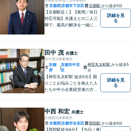
京都駅前弁護士法律事務所
京都府
京都市下京区
京都駅
から徒歩5分
|
【京都駅近く】【夜間／休日
詳細を見
対応可能】弁護士との二人三
る
脚で、最高の解決を一緒に目
指しましょう。刑事事件／交
通事故／離婚問題／借金問題
／相続問題など、幅広く対応
可能です。【地域に根ざした
田中 茂
弁護士
弁護士】まずは当事務所の無
田中茂法律事務所
料法律相談をご体験くださ
神宮丸太町駅
から徒歩5
京都
京都市中京
|
い。
府
区
分
【神宮丸太町駅 徒歩5分】困
詳細を見
りごとお悩みごとを抱えた人
る
たちや中小企業経営者の方々
に寄り添い、迅速、的確、丁
寧をモットーとして全力でそ
の解決にあたります。どんな
中西 和宏
弁護士
に困難でも、常に明るく、前
京都西法律事務所
向きな気持ちをもって、ご依
京都府
京都市右京区
西院駅
から徒歩6分
|
頼者様とともにより良い解決
【西院駅徒歩6分】【当日／夜