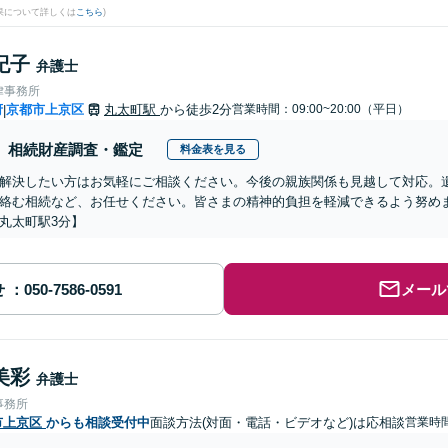
果について詳しくは
こちら
)
紀子
弁護士
律事務所
府
京都市上京区
丸太町駅
から徒歩2分
営業時間：09:00~20:00（平日）
|
相続財産調査・鑑定
料金表を見る
解決したい方はお気軽にご相談ください。今後の親族関係も見越して対応。
絡む相続など、お任せください。皆さまの精神的負担を軽減できるよう努め
丸太町駅3分】
せ
メール
美彩
弁護士
事務所
市上京区
からも相談受付中
面談方法(対面・電話・ビデオなど)は応相談
営業時間