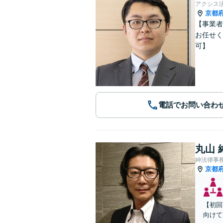
アクシス
京都
【事業者
お任せく
可】
電話でお問い合わ
丸山 
紳法律事
京都
【初回
向けて