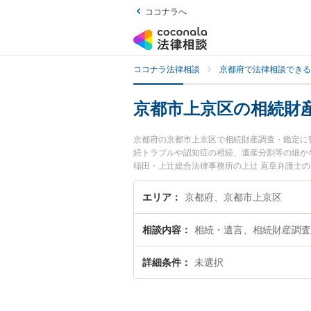
ココナラへ
ココナラ法律相談
京都府で法律相談できる
京都市上京区の相続財
京都府の京都市上京区で相続財産調査・鑑定に
続トラブルや認知症の相続、遺産分割等の細か
稲田・上辻総合法律事務所の上辻 直章弁護士
ラブルを今すぐに弁護士に相談したい』『相続
都市上京区内の弁護士に相談予約したい』など
エリア
京都府、京都市上京区
相談内容
相続・遺言、相続財産調査
詳細条件
未選択