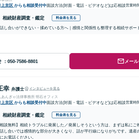
市上京区
からも相談受付中
面談方法(対面・電話・ビデオなど)は応相談
営業時間
相続財産調査・鑑定
料金表を見る
話し合いができない・揉めている方へ｜感情と関係性も整理する相続サポー
せ
メール
正幸
弁護士
インタビューを見る
人あんぎゃ法律事務所 明石オフィス
市上京区
からも相談受付中
面談方法(対面・電話・ビデオなど)は応相談
営業時間
相続財産調査・鑑定
料金表を見る
相談無料】相続トラブルに発展した／発展しそうという方は、まずは私にご
話し合いでは感情的な部分が大きくなり、話が平行線になりがちです。遺産
にお電話ください。