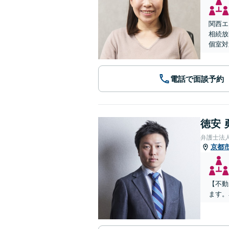
関西エ
相続放
個室対
電話で面談予約
徳安 
弁護士法
京都
【不動
ます。