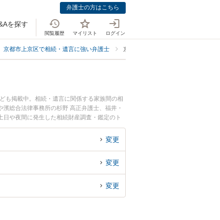
弁護士の方はこちら
&Aを探す
閲覧履歴
マイリスト
ログイン
京都市上京区で相続・遺言に強い弁護士
京都市上京区で相続財産調査・鑑定
なども掲載中。相続・遺言に関係する家族間の相
や濱総合法律事務所の杉野 高正弁護士、福井・
土日や夜間に発生した相続財産調査・鑑定のト
談無料で相続財産調査・鑑定を法律相談できる京
変更
変更
変更