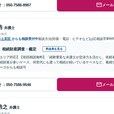
せ
メール
浩
弁護士
事務所
市上京区
からも相談受付中
面談方法(対面・電話・ビデオなど)は応相談
営業時間
相続財産調査・鑑定
料金表を見る
エリア対応】【初回相談無料】「経験豊富な弁護士が交渉力を活かし、依頼
続財産が多いケース、何世代にも渡って相続が続いているケースなど、複雑
ーズからも相談可
せ
メール
浩之
弁護士
律事務所