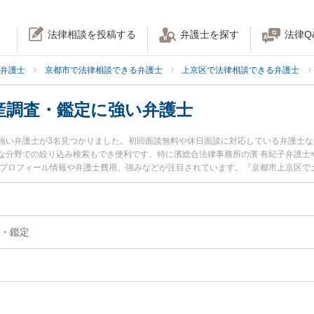
法律相談を投稿する
弁護士を探す
法律Q
弁護士
京都市で法律相談できる弁護士
上京区で法律相談できる弁護士
産調査・鑑定に強い弁護士
強い弁護士が3名見つかりました。初回面談無料や休日面談に対応している弁護士
な分野での絞り込み検索もでき便利です。特に濱総合法律事務所の濱 有紀子弁護士
のプロフィール情報や弁護士費用、強みなどが注目されています。『京都市上京区で
財産調査・鑑定のトラブル解決の実績豊富な近くの弁護士を検索したい』『初回相
でお困りの相談者さんにおすすめです。
・鑑定