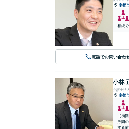
京都
相続で
電話でお問い合わ
小林 
弁護士法
京都
【初回
族間の
する前