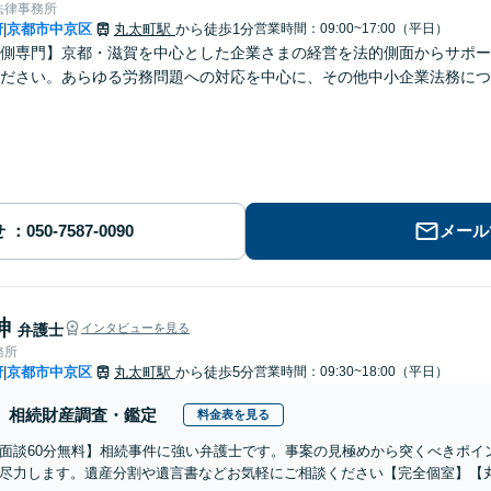
法律事務所
府
京都市中京区
丸太町駅
から徒歩1分
営業時間：09:00~17:00（平日）
|
側専門】京都・滋賀を中心とした企業さまの経営を法的側面からサポー
ださい。あらゆる労務問題への対応を中心に、その他中小企業法務につ
せ
メール
紳
弁護士
インタビューを見る
務所
府
京都市中京区
丸太町駅
から徒歩5分
営業時間：09:30~18:00（平日）
|
相続財産調査・鑑定
料金表を見る
面談60分無料】相続事件に強い弁護士です。事案の見極めから突くべきポイ
尽力します。遺産分割や遺言書などお気軽にご相談ください【完全個室】【