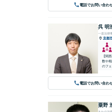
電話でお問い合わ
呉 明
一道法律
京都
【関西
数や相
のフェ
電話でお問い合わ
粟野 
あわの法