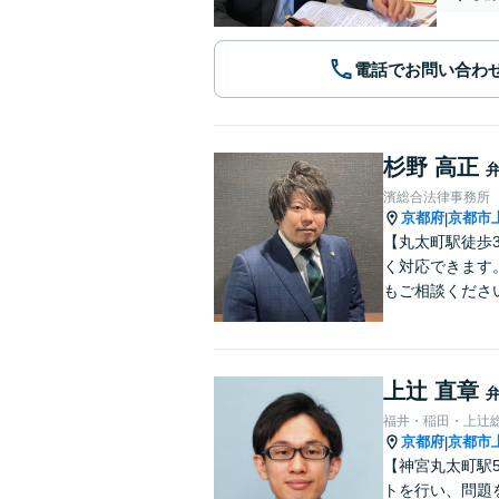
電話でお問い合わ
杉野 高正
濱総合法律事務所
京都府
京都市
|
【丸太町駅徒歩
く対応できます
もご相談くださ
上辻 直章
福井・稲田・上辻
京都府
京都市
|
【神宮丸太町駅
トを行い、問題