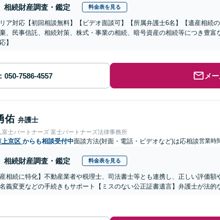
相続財産調査・鑑定
料金表を見る
リア対応【初回相談無料】【ビデオ面談可】【所属弁護士6名】【遺産相続
棄、民事信託、相続対策、株式・事業の相続、暗号資産の相続等につき豊富
応】
メー
勇佑
弁護士
人富士パートナーズ 富士パートナーズ法律事務所
市上京区
からも相談受付中
面談方法(対面・電話・ビデオなど)は応相談
営業時間
相続財産調査・鑑定
料金表を見る
産相続に特化】不動産業者や税理士、司法書士等とも連携し、正しい評価額
名義変更などの手続きもサポート【ミスのない公正証書遺言】弁護士が法的