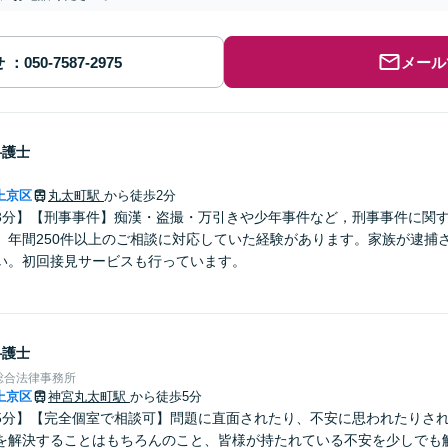
せ
メール
弁護士
上京区
丸太町駅
から徒歩2分
3分】【刑事事件】痴漢・盗撮・万引きや少年事件など，刑事事件に関
。年間250件以上のご相談に対応していた経験があります。家族が逮捕
い。初回接見サービスも行っています。
弁護士
総合法律事務所
上京区
神宮丸太町駅
から徒歩5分
5分】【完全個室で相談可】問題に直面されたり、不安に思われたりさ
を解決することはもちろんのこと、皆様が持たれている不安を少しでも