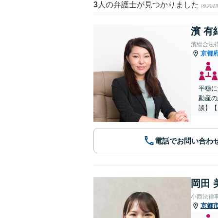
3
人の弁護士が見つかりました
(検索結
濱 有
濱総合法
京都
平穏に
動産の
談】【
電話でお問い合わ
岡田 
小西法律
京都