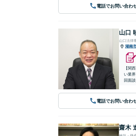
電話でお問い合わ
山口 
山口法律
湖南
【関西
い業界
回面談
電話でお問い合わ
齋木 
檜垣・鎌