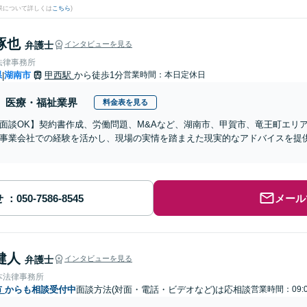
果について詳しくは
こちら
)
琢也
弁護士
インタビューを見る
法律事務所
県
湖南市
甲西駅
から徒歩1分
営業時間：本日定休日
|
医療・福祉業界
料金表を見る
b面談OK】契約書作成、労働問題、M&Aなど、湖南市、甲賀市、竜王町エリ
事業会社での経験を活かし、現場の実情を踏まえた現実的なアドバイスを提
】
せ
メール
健人
弁護士
インタビューを見る
本法律事務所
市
からも相談受付中
面談方法(対面・電話・ビデオなど)は応相談
営業時間：09: