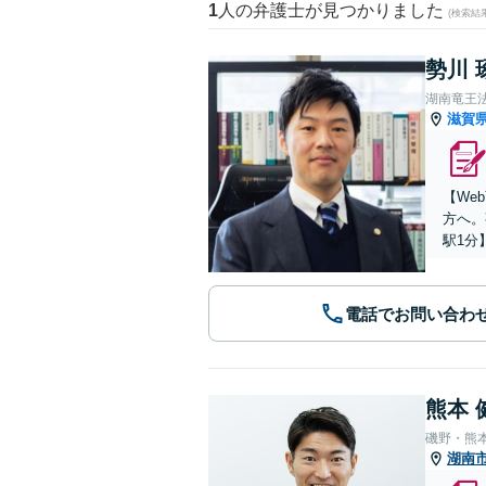
1
人の弁護士が見つかりました
(検索結
勢川 
湖南竜王
滋賀
【We
方へ。
駅1分
電話でお問い合わ
熊本 
磯野・熊
湖南