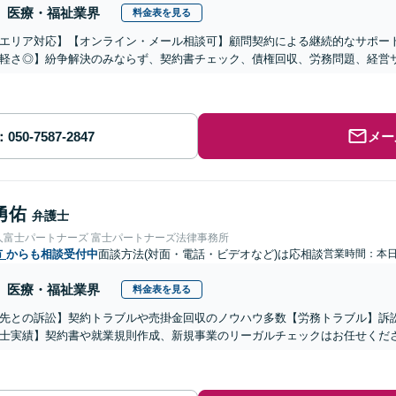
医療・福祉業界
料金表を見る
エリア対応】【オンライン・メール相談可】顧問契約による継続的なサポー
軽さ◎】紛争解決のみならず、契約書チェック、債権回収、労務問題、経営
メー
勇佑
弁護士
人富士パートナーズ 富士パートナーズ法律事務所
市
からも相談受付中
面談方法(対面・電話・ビデオなど)は応相談
営業時間：本
医療・福祉業界
料金表を見る
先との訴訟】契約トラブルや売掛金回収のノウハウ多数【労務トラブル】訴
士実績】契約書や就業規則作成、新規事業のリーガルチェックはお任せくだ