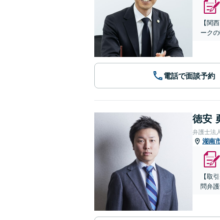
【関西
ークの
電話で面談予約
徳安 
弁護士法
湖南
【取引
問弁護