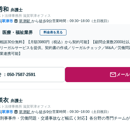
秀和
弁護士
スト法律事務所 滋賀草津オフィス
県
草津市
草津駅
から徒歩9分
営業時間：09:30~18:00（土日祝日）
|
医療・福祉業界
料金表を見る
相談30分無料】【月額3980円（税込）から契約可能】【顧問企業数2000
リーガルサービスを提供。契約書の作成／リーガルチェック／M&A／労働問
業連携可能】
せ
メール
咲衣
弁護士
スト法律事務所 滋賀草津オフィス
県
草津市
草津駅
から徒歩9分
営業時間：09:30~18:00（土日祝日）
|
刑事事件・労働問題・交通事故など幅広く対応】各分野の専門チームが