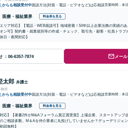
市
からも相談受付中
面談方法(対面・電話・ビデオなど)は応相談
営業時間：本
医療・福祉業界
料金表を見る
エリア対応】【電話・WEB面談可】地域密着！50年以上企業法務の実績の
オン可】契約書・就業規則等の作成・チェック、取引先・顧客・社員トラブ
休日・夜間対応】
せ
メール
堅太郎
弁護士
事務所
市
からも相談受付中
面談方法(対面・電話・ビデオなど)は応相談
営業時間：本
医療・福祉業界
料金表を見る
対応】【著書2作がM&Aフォーラム賞正賞受賞】上場企業、スタートアップ
のご相談多数。M＆Aを仲介業者に丸投げしていませんか？デューデリジェ
初回無料】