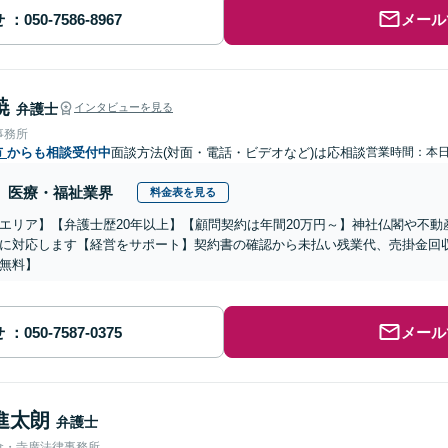
せ
メール
暁
弁護士
インタビューを見る
事務所
市
からも相談受付中
面談方法(対面・電話・ビデオなど)は応相談
営業時間：本
医療・福祉業界
料金表を見る
エリア】【弁護士歴20年以上】【顧問契約は年間20万円～】神社仏閣や不
に対応します【経営をサポート】契約書の確認から未払い残業代、売掛金回
無料】
せ
メール
進太朗
弁護士
倉・寺廣法律事務所