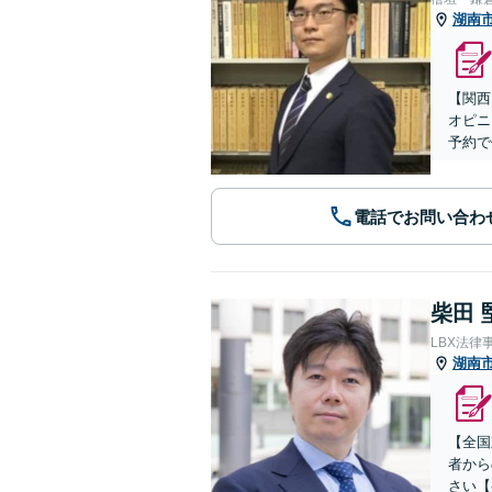
湖南
【関西
オピニ
予約で
電話でお問い合わ
柴田 
LBX法律
湖南
【全国
者から
さい【