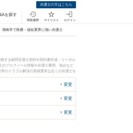
弁護士の方はこちら
&Aを探す
閲覧履歴
マイリスト
ログイン
湖南市で医療・福祉業界に強い弁護士
関係する顧問弁護士契約や契約書作成・リーガル
士のプロフィール情報や弁護士費用、強みなど
業界のトラブル解決の実績豊富な近くの弁護士を
におすすめです。
変更
変更
変更