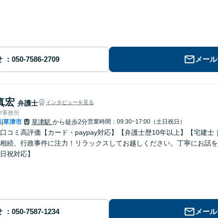
せ
メール
真宏
弁護士
インタビューを見る
律事務所
県
草津市
草津駅
から徒歩2分
営業時間：09:30~17:00（土日祝日）
|
ogle口コミ高評価【カード・paypay対応】【弁護士歴10年以上】【宅
相続、行政事件に注力！リラックスしてお越しください。丁寧にお話を
日祝対応】
せ
メール