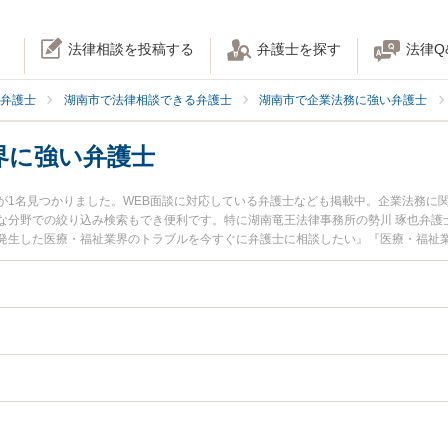
法律相談を投稿する
弁護士を探す
法律Q
弁護士
湖南市で法律相談できる弁護士
湖南市で企業法務に強い弁護士
界に強い弁護士
が1名見つかりました。WEB面談に対応している弁護士なども掲載中。企業法務に
な分野での絞り込み検索もでき便利です。特に湖南竜王法律事務所の勢川 琢也弁護
発生した医療・福祉業界のトラブルを今すぐに弁護士に相談したい』『医療・福祉
を法律相談できる湖南市内の弁護士に相談予約したい』などでお困りの相談者さん