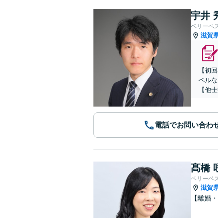
宇井 
ベリーベ
滋賀
【初回
ベルな
【他士
電話でお問い合わ
髙橋 
ベリーベ
滋賀
【離婚・