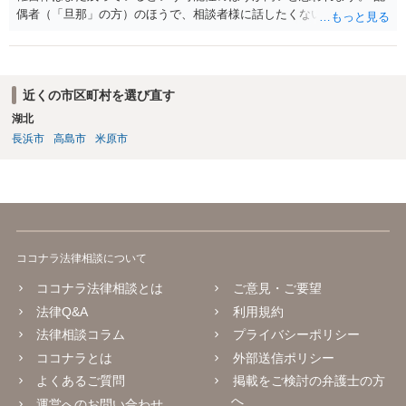
偶者（「旦那」の方）のほうで、相談者様に話したくない事情等もあ
るのではないかと推察いたします。 長期間経過していれば、消滅時効
援用という方法も取れる可能性があるため、御主人に法律事務所に相
談にいくように説得されてはどうでしょうか。相談者様が一緒だと話
せない事情もあるかもしれないのでおひとりで行ってもらうほうがい
近くの市区町村を選び直す
いかもしれません。 配偶者の債務がある状態で配偶者が亡くなると債
湖北
務を相談者様が相続するという状態になる（相続放棄などの亡くなっ
長浜市
高島市
米原市
てからの方法もありますが）ため、相談者様にも関係することだとし
て相談にいくようにお話してみてはどうでしょうか。
ココナラ法律相談について
ココナラ法律相談とは
ご意見・ご要望
法律Q&A
利用規約
法律相談コラム
プライバシーポリシー
ココナラとは
外部送信ポリシー
よくあるご質問
掲載をご検討の弁護士の方
へ
運営へのお問い合わせ