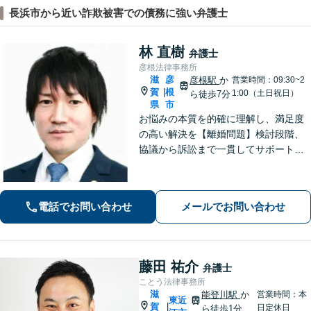
長浜市から近い詐欺被害での債務に強い弁護士
林 直樹
弁護士
彦根法律事務所
滋
彦
彦根駅
か
営業時間：09:30~2
賀
根
|
1:00（土日祝日）
ら徒歩7分
県
市
お悩みの本質を的確に理解し、満足度
の高い解決を【離婚問題】検討段階、
協議から訴訟まで一貫してサポート
【インターネット】投稿・書き込み削
除、発信者情報開示請求、損害賠償請
求など幅広く対応【オンライン面談】
電話でお問い合わせ
メールでお問い合わせ
【彦根駅7分】
藤田 祐介
弁護士
ことう法律事務所
滋
能登川駅
か
営業時間：本
東近
賀
|
日定休日
ら徒歩1分