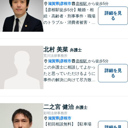
滋賀県
彦根市
彦根駅
から徒歩5分
|
【彦根駅徒歩5分】離婚・相
詳細を見
続・高齢者・刑事事件・職場
る
のトラブル・消費者被害・法
人倒産などはお任せくださ
い。法人・個人問わず幅広い
案件を取り扱っています。
北村 美菜
弁護士
荒川法律事務所
滋賀県
彦根市
彦根駅
から徒歩5分
|
この弁護士に相談してよかっ
詳細を見
たと思っていただけるように
る
事件の解決に向けて尽力致し
ます。
二之宮 健治
弁護士
彩明法律事務所
滋賀県
彦根市
|
【初回相談無料】【駐車場
詳細を見