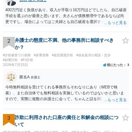
400万円近く負債があり、収入が手取り16万円ほどでしたら、自己破産
手続を選ぶのが最善と思います。夫さんが債務整理中であるならば尚
更ですし、場合によってはご夫婦とも自己破産を選択する方法もある
と思います。
2
弁護士の態度に不満、他の事務所に相談すべき
か？
#詐欺被害での債務
#多重債務
#仮想通貨詐欺
#借金返済の相談・交渉
#副業詐欺
#FX詐欺
2026年7月15日
役にたった
3
匿名A
弁護士
今時無料相談を受けてくれる事務所もそれなりにあり（WEBで検
索）、また自治体でも無料相談を実施しているのではないかと思いま
すので、実際に複数の弁護士に会って、ちゃんと話を聞いてくれる
方、高圧的ではない方に相談した方が良いでしょう。その弁護士の方
はそもそも事案を把握できていないようですので、御相談の案件につ
いては弁護士として能力不足なのかもしれません。相手にしない方が
3
詐欺に利用された口座の責任と和解金の相談につ
良いと思います。ただ、仮想通貨詐欺の被害回復は現実的には難しい
いて
かもしれません。