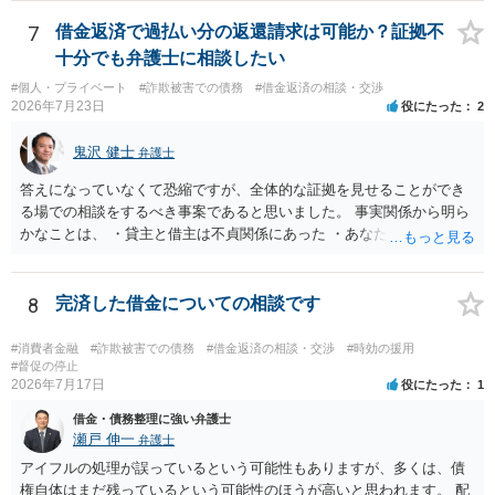
りたお金は返さなければいけませんし、勝手につけた利息は返済不要
です。 以上、ご参考まで。
7
借金返済で過払い分の返還請求は可能か？証拠不
十分でも弁護士に相談したい
#個人・プライベート
#詐欺被害での債務
#借金返済の相談・交渉
2026年7月23日
役にたった
2
鬼沢 健士
弁護士
答えになっていなくて恐縮ですが、全体的な証拠を見せることができ
る場での相談をするべき事案であると思いました。 事実関係から明ら
かなことは、 ・貸主と借主は不貞関係にあった ・あなたから相手に金
銭を振り込んだ形跡がある ということでしょう。 相手の反論として予
想されるのは、 ・もらったものだ ・貸したかもしれないが、不法原因
給付ではない でしょう。 書かれた情報だけからは、不法原因給付であ
8
完済した借金についての相談です
るといえそうなものはありませんでした。 不貞当事者間での貸金だか
らといって不法原因給付になるわけではありません。 あなたが性行為
#消費者金融
#詐欺被害での債務
#借金返済の相談・交渉
#時効の援用
をしたくてお金を払ってお願いしていたという事情などが必要です。
#督促の停止
2026年7月17日
役にたった
1
借金・債務整理に強い弁護士
瀬戸 伸一
弁護士
アイフルの処理が誤っているという可能性もありますが、多くは、債
権自体はまだ残っているという可能性のほうが高いと思われます。 配