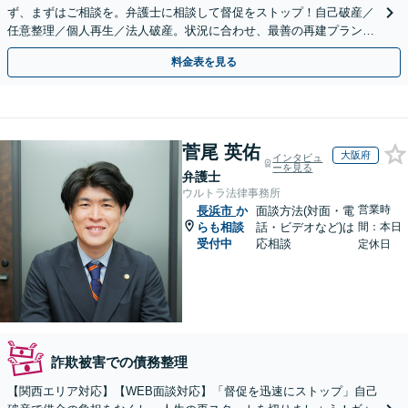
ず、まずはご相談を。弁護士に相談して督促をストップ！自己破産／
任意整理／個人再生／法人破産。状況に合わせ、最善の再建プランを
ご提案【破産管財人経験あり】
料金表を見る
菅尾 英佑
大阪府
インタビュ
ーを見る
弁護士
ウルトラ法律事務所
営業時
長浜市
か
面談方法(対面・電
らも相談
話・ビデオなど)は
間：本日
受付中
応相談
定休日
詐欺被害での債務整理
【関西エリア対応】【WEB面談対応】「督促を迅速にストップ」自己