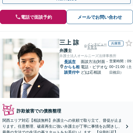
電話で面談予約
メールでお問い合わせ
三上 諒
兵庫県
インタビュー
を見る
弁護士
弁護士法人オールニーズ法律事務所
営業時間：09:
長浜市
面談方法(対面・
からも相
電話・ビデオな
00~21:00（土
談受付中
ど)は応相談
日祝日）
詐欺被害での債務整理
関西エリア対応【相談無料】弁護士への依頼で取り立て、督促が止ま
ります。任意整理、破産再生に強い弁護士が丁寧に事情をお聞きし、
最善の方法での生活の再スタートをお手伝いします。【分割払可】