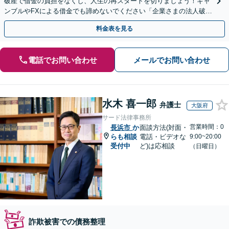
破産で借金の負担をなくし、人生の再スタートを切りましょう！ギャ
ンブルやFXによる借金でも諦めないでください「企業さまの法人破産
をサポート」【休日・夜間相談可】
料金表を見る
電話でお問い合わせ
メールでお問い合わせ
水木 喜一郎
弁護士
大阪府
サード法律事務所
営業時間：0
長浜市
か
面談方法(対面・
らも相談
電話・ビデオな
9:00~20:00
受付中
ど)は応相談
（日曜日）
詐欺被害での債務整理