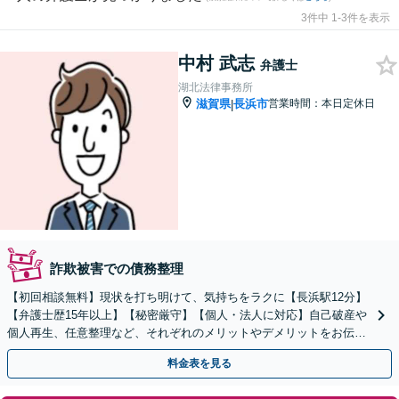
3件中 1-3件を表示
中村 武志
弁護士
湖北法律事務所
滋賀県
長浜市
営業時間：本日定休日
|
詐欺被害での債務整理
【初回相談無料】現状を打ち明けて、気持ちをラクに【長浜駅12分】
【弁護士歴15年以上】【秘密厳守】【個人・法人に対応】自己破産や
個人再生、任意整理など、それぞれのメリットやデメリットをお伝え
した上で適切な方法を考えていきます【法テラス可】
料金表を見る