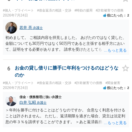
#個人・プライベート
#借金返済の相談・交渉
#時効の援用
#詐欺被害での債務
2026年7月24日
役にたった
2
若井 亮
弁護士
初めまして。 ご相談内容を拝見しました。 あげたのではなく貸した、
金額についても30万円ではなく50万円であると主張する相手方におい
て、証明をする必要があります。 請求を受けたとしても、もらったも
のであることを伝え、貸したというのであれば証拠を出すよう申し入
れることになるでしょう。 請求があるまでは、こちらからアクション
を起こす必要はないかと思います。
6
お金の貸し借りに勝手に年利をつけるのはどうな
のか
#個人・プライベート
#借金返済の相談・交渉
#詐欺被害での債務
#闇金被害
2026年7月24日
役にたった
2
借金・債務整理に強い弁護士
白井 弘昭
弁護士
＞年利を勝手に付けることはどうなのですか。 合意なく利息を付ける
ことは許されません。 ただし、返済期限を過ぎた場合、貸主は法定利
息の年３％を請求することができます。 ＞あと返済義務はありますか
借りたお金の返済か、勝手につけられた利息がが分かりませんが、借