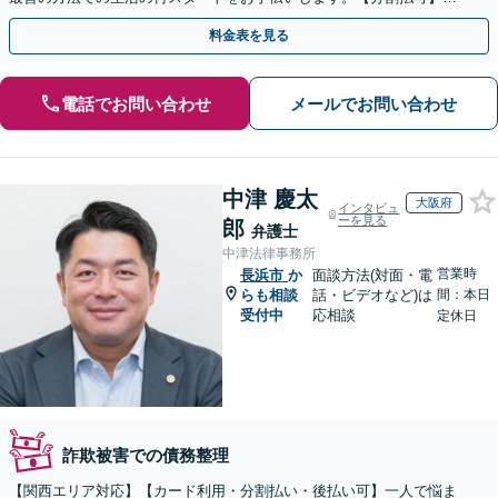
【夜間休日対応可】【完全個室】
料金表を見る
電話でお問い合わせ
メールでお問い合わせ
中津 慶太
大阪府
インタビュ
ーを見る
郎
弁護士
中津法律事務所
営業時
長浜市
か
面談方法(対面・電
らも相談
話・ビデオなど)は
間：本日
受付中
応相談
定休日
詐欺被害での債務整理
【関西エリア対応】【カード利用・分割払い・後払い可】一人で悩ま