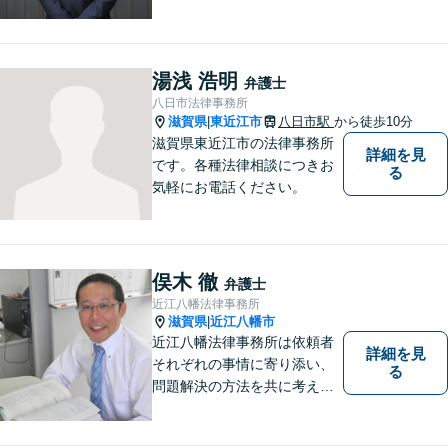
市、近江八幡市】日常で起こ
り得る法律問題の解決へ特
化。生まれ育った地元の皆さ
まに、不安を和らげベストな
湯浅 浩明
弁護士
解決策を提供します「迅速丁
八日市法律事務所
寧」【無料相談有・駐車場完
滋賀県
東近江市
八日市駅
から徒歩10分
|
備】【英語対応可】
滋賀県東近江市の法律事務所
詳細を見
です。各種法律相談につきお
る
気軽にお電話ください。
俣木 徹
弁護士
近江八幡法律事務所
滋賀県
近江八幡市
|
近江八幡法律事務所は依頼者
詳細を見
それぞれの事情に寄り添い、
る
問題解決の方法を共に考える
場所です。「弁護士に相談す
べき悩みなのかわからない