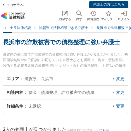
弁護士の方はこちら
ココナラへ
投稿する
探す
閲覧履歴
マイリスト
ログイン
ココナラ法律相談
滋賀県で法律相談できる弁護士
長浜市で法律相談で
長浜市の詐欺被害での債務整理に強い弁護士
滋賀県の長浜市で詐欺被害での債務整理に強い弁護士が3名見つかりました。初
回面談無料や休日面談に対応している弁護士なども掲載中。借金・債務整理に
関係する消費者金融の債務整理やクレジット会社の債務整理、リボ払いの債務
整理等の細かな分野での絞り込み検索もでき便利です。特に湖北法律事務所の
中村 武志弁護士や長浜アラ法律事務所の荒木 玖鳥弁護士、弁護士法人新白河総
エリア
滋賀県、長浜市
変更
合法律事務所 長浜事務所の湯坐 麻里子弁護士のプロフィール情報や弁護士費
用、強みなどが注目されています。『長浜市で土日や夜間に発生した詐欺被害
相談内容
借金・債務整理、詐欺被害での債務
変更
での債務整理のトラブルを今すぐに弁護士に相談したい』『詐欺被害での債務
整理のトラブル解決の実績豊富な近くの弁護士を検索したい』『初回相談無料
で詐欺被害での債務整理を法律相談できる長浜市内の弁護士に相談予約した
詳細条件
未選択
変更
い』などでお困りの相談者さんにおすすめです。
3
人の弁護士が見つかりました
(検索結果について詳しくは
こちら
)