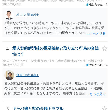
#詐欺被害での債務
#借金返済の相談・交渉
#督促の停止
#個人・プライベート
2026年8月6日
役にたった
2
村山 大基
弁護士
>通帳など送付している時点でこちらに非があるのは理解しています
が、これは支払うべきなのでしょうか？ こちらの特殊詐欺の被害を受
けた立場でもあると思うのですが、この場合どういった対処が必要で
しょうか？ →依頼するかどうかは別にして、弁護士に相談に行った方
がいいとは思います。 そもそも、特殊詐欺関係なく旦那さんの行為
は法に触れる可能性もあります。 ＞100万を支払わず穏便に和解する
4
愛人契約解消後の返済義務と取り立て行為の合法
ことは可能でしょうか？ →一般的には難しいです。相談者さんも１０
性は？
０万円の被害を受けたとして、１円も払わないで和解したいと言われ
#個人・プライベート
#詐欺被害での債務
#借金返済の相談・交渉
#督促の停止
たら、 できるだけ重い刑罰を与えて欲しい、と思われるのではない
2026年7月14日
役にたった
1
でしょうか。 ＞弁護士さんに入ってもらうことで支払額が下がること
はありますか？ そこはあり得ます、ただ、弁護士費用かけるならその
森本 偲音
弁護士
分賠償に回すことも考えられるので、 兼ね合いは考えてみましょう。
愛人契約は公序良俗違反（民法９０条）となり、無効となります。 そ
のうえで、愛人契約に基づきご相談者様が受領した金銭は、不法原因
給付（民法７０８条）となりますので、 相手方は当該金銭の返還請求
をすることはできません。 以上、ご参考までに。
5
キャバ嬢と客の金銭トラブル