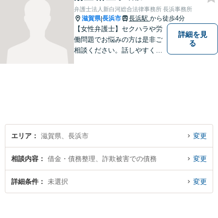
弁護士法人新白河総合法律事務所 長浜事務所
滋賀県
長浜市
長浜駅
から徒歩4分
|
【女性弁護士】セクハラや労
詳細を見
働問題でお悩みの方は是非ご
る
相談ください。話しやすく相
談しやすい弁護士です。
エリア
滋賀県、長浜市
変更
相談内容
借金・債務整理、詐欺被害での債務
変更
詳細条件
未選択
変更