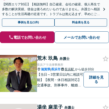
【関西エリア対応】【相談無料】自己破産、会社の破産、個人再生で
多数の解決実績。借金は後ろめたいものでありません。弁護士へ相談
することが生活再建の近道です。トラブルは抱え込まず、早めにご相
談を。
事例を見る(1件)
料金表を見る
電話でお問い合わせ
メールでお問い合わせ
荒木 玖鳥
弁護士
長浜アラ法律事務所
滋賀県
長浜市
長浜駅
から徒歩10分
|
【当日～3営業日以内に相談可
詳細を見
能】【夜間・休日相談対応】
る
交通事故、刑事事件、離婚・
男女問題に注力しておりま
す。まずはお気軽にご相談く
ださい。
湯坐 麻里子
弁護士