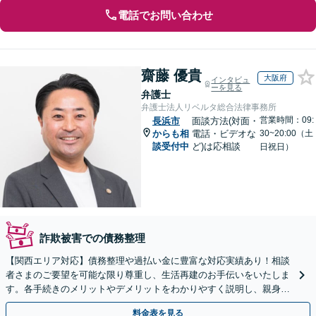
電話でお問い合わせ
齋藤 優貴
大阪府
インタビュ
ーを見る
弁護士
弁護士法人リベルタ総合法律事務所
営業時間：09:
長浜市
面談方法(対面・
からも相
電話・ビデオな
30~20:00（土
談受付中
ど)は応相談
日祝日）
詐欺被害での債務整理
【関西エリア対応】債務整理や過払い金に豊富な対応実績あり！相談
者さまのご要望を可能な限り尊重し、生活再建のお手伝いをいたしま
す。各手続きのメリットやデメリットをわかりやすく説明し、親身な
対応を心がけます【初回相談無料】
料金表を見る