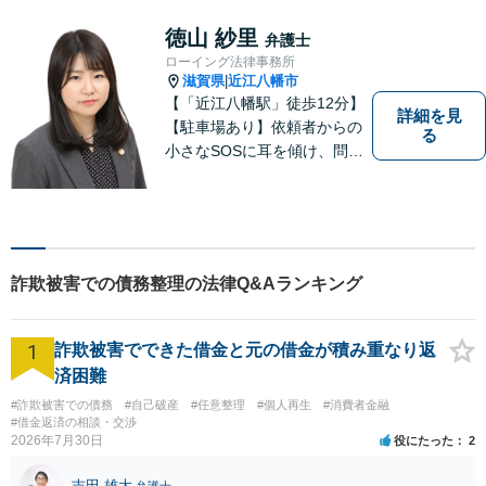
方」も、ぜひお気軽にご相談
ください。
徳山 紗里
弁護士
ローイング法律事務所
滋賀県
近江八幡市
|
【「近江八幡駅」徒歩12分】
詳細を見
【駐車場あり】依頼者からの
る
小さなSOSに耳を傾け、問題
解決に導くことが出来る、そ
んな弁護士でありたいと考え
ております。 ぜひ一度私にご
相談ください。
詐欺被害での債務整理の法律Q&Aランキング
1
詐欺被害でできた借金と元の借金が積み重なり返
済困難
#詐欺被害での債務
#自己破産
#任意整理
#個人再生
#消費者金融
#借金返済の相談・交渉
2026年7月30日
役にたった
2
吉田 雄大
弁護士