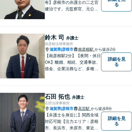
有】彦根市の弁護士の二之宮
る
健治です。元監察官、元公務
員の経歴を活かし、皆様のト
ラブル解決をしっかりサポー
トいたします。
鈴木 司
弁護士
南彦根法律事務所
滋賀県
彦根市
南彦根駅
から徒歩2分
|
【南彦根駅2分】【夜間・休日
詳細を見
OK】離婚、相続、交通事故、
る
借金、企業法務など、多種多
様なご相談にお応えしており
ます。スピード感を持った対
応と密なコミュニケーション
をモットーに、皆様それぞれ
石田 拓也
弁護士
に合った解決を図ってまいり
石田法律事務所
ます。お気軽にご相談くださ
滋賀県
彦根市
高宮駅
から徒歩8分
|
い。
【弁護士を身近に】関西全域
詳細を見
対応可能【注力エリア：彦根
る
市、長浜市、米原市、東近江