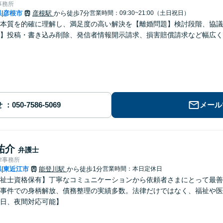
事務所
県
彦根市
彦根駅
から徒歩7分
営業時間：09:30~21:00（土日祝日）
|
本質を的確に理解し、満足度の高い解決を【離婚問題】検討段階、協議
】投稿・書き込み削除、発信者情報開示請求、損害賠償請求など幅広く
せ
メール
祐介
弁護士
律事務所
県
東近江市
能登川駅
から徒歩1分
営業時間：本日定休日
|
祉士資格保有】丁寧なコミュニケーションから依頼者さまにとって最善
事件での身柄解放、債務整理の実績多数。法律だけではなく、福祉や医
日、夜間対応可能】