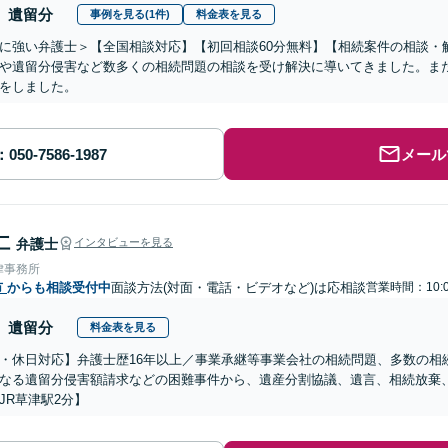
遺留分
事例を見る(1件)
料金表を見る
に強い弁護士＞【全国相談対応】【初回相談60分無料】【相続案件の相談・解
や遺留分侵害など数多くの相続問題の相談を受け解決に導いてきました。ま
をしました。
メール
仁
弁護士
インタビューを見る
律事務所
市
からも相談受付中
面談方法(対面・電話・ビデオなど)は応相談
営業時間：10:0
遺留分
料金表を見る
・休日対応】弁護士歴16年以上／事業承継等事業会社の相続問題、多数の相
なる遺留分侵害額請求などの困難事件から、遺産分割協議、遺言、相続放棄
JR草津駅2分】