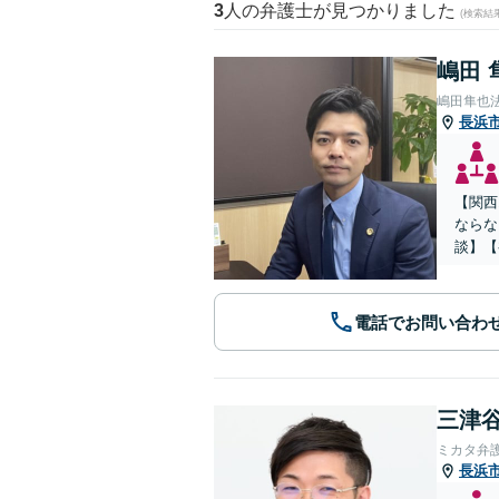
3
人の弁護士が見つかりました
(検索結
嶋田 
嶋田隼也
長浜
【関西
ならな
談】【
電話でお問い合わ
三津谷
ミカタ弁
長浜