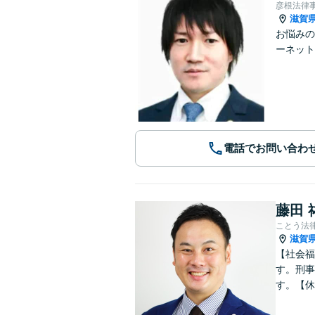
彦根法律
滋賀
お悩みの
ーネット
電話でお問い合わ
藤田 
ことう法
滋賀
【社会福
す。刑事
す。【休