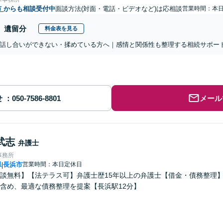
市
からも相談受付中
面談方法(対面・電話・ビデオなど)は応相談
営業時間：本
遺留分
料金表を見る
話し合いができない・揉めている方へ｜感情と関係性も整理する相続サポー
せ
メール
武志
弁護士
事務所
県
長浜市
営業時間：本日定休日
|
談無料】【法テラス可】弁護士歴15年以上の弁護士【借金・債務整理
含め、最適な債務整理を提案【長浜駅12分】