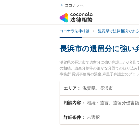
ココナラへ
ココナラ法律相談
滋賀県で法律相談できる
長浜市の遺留分に強い
滋賀県の長浜市で遺留分に強い弁護士が3名見
の相続、遺産分割等の細かな分野での絞り込み
事務所 長浜事務所の湯坐 麻里子弁護士のプ
相談したい』『遺留分のトラブル解決の実績豊
談者さんにおすすめです。
エリア
滋賀県、長浜市
相談内容
相続・遺言、遺留分侵害額
詳細条件
未選択