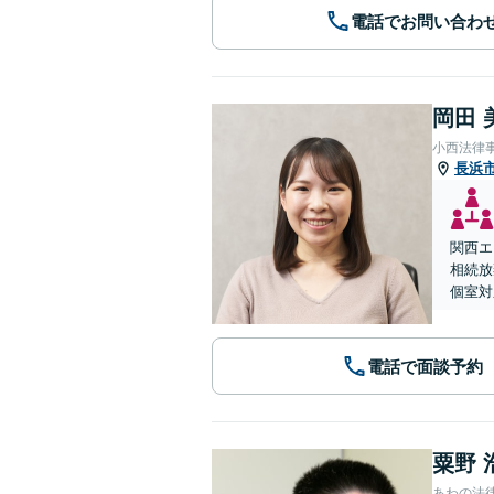
電話でお問い合わ
岡田 
小西法律
長浜
関西エ
相続放
個室対
電話で面談予約
粟野 
あわの法