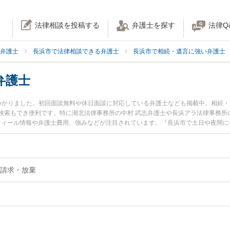
法律相談を投稿する
弁護士を探す
法律Q
弁護士
長浜市で法律相談できる弁護士
長浜市で相続・遺言に強い弁護士
弁護士
つかりました。初回面談無料や休日面談に対応している弁護士なども掲載中。相続
検索もでき便利です。特に湖北法律事務所の中村 武志弁護士や長浜アラ法律事務所
ロフィール情報や弁護士費用、強みなどが注目されています。『長浜市で土日や夜間
富な近くの弁護士を検索したい』『初回相談無料で遺留分を法律相談できる長浜市
請求・放棄