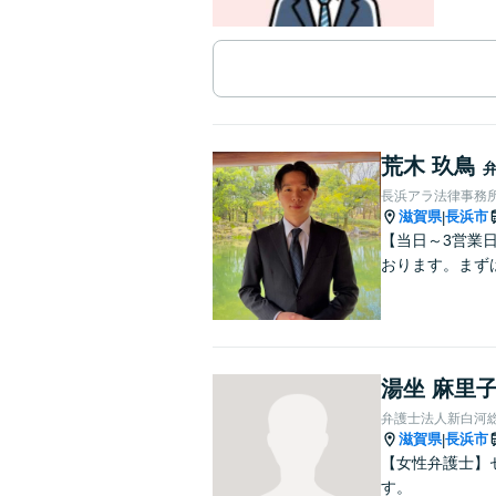
荒木 玖鳥
長浜アラ法律事務
滋賀県
長浜市
|
【当日～3営業
おります。まず
湯坐 麻里
弁護士法人新白河
滋賀県
長浜市
|
【女性弁護士】
す。