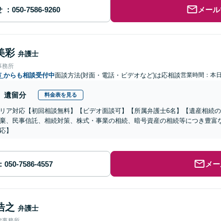
せ
メール
美彩
弁護士
事務所
市
からも相談受付中
面談方法(対面・電話・ビデオなど)は応相談
営業時間：本
遺留分
料金表を見る
リア対応【初回相談無料】【ビデオ面談可】【所属弁護士6名】【遺産相続
棄、民事信託、相続対策、株式・事業の相続、暗号資産の相続等につき豊富
応】
メー
浩之
弁護士
律事務所