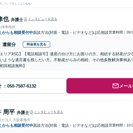
果について詳しくは
こちら
)
隼也
弁護士
インタビューを見る
法律事務所
市
からも相談受付中
面談方法(対面・電話・ビデオなど)は応相談
営業時間：09:
遺留分
料金表を見る
エリア対応】【電話相談可】遺産の分け方にお困りの方。相続する財産が少
いような遺言書を残したい方。不動産がらみの相続、その他多数解決事例あ
初回相談無料】
せ
メール
 周平
弁護士
インタビューを見る
護士法人 大阪事務所
市
からも相談受付中
面談方法(対面・電話・ビデオなど)は応相談
営業時間：10: