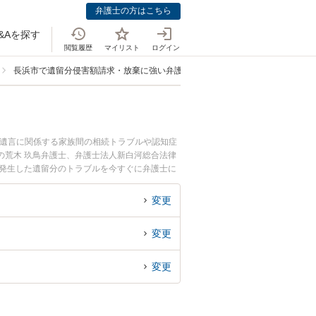
弁護士の方はこちら
&Aを探す
閲覧履歴
マイリスト
ログイン
長浜市で遺留分侵害額請求・放棄に強い弁護士
・遺言に関係する家族間の相続トラブルや認知症
の荒木 玖鳥弁護士、弁護士法人新白河総合法律
に発生した遺留分のトラブルを今すぐに弁護士に
内の弁護士に相談予約したい』などでお困りの相
変更
変更
変更