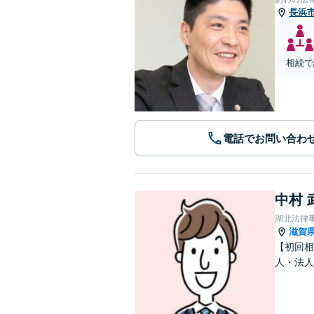
長浜
相続で
電話でお問い合わ
中村 
湖北法律
滋賀
【初回相
人・法人