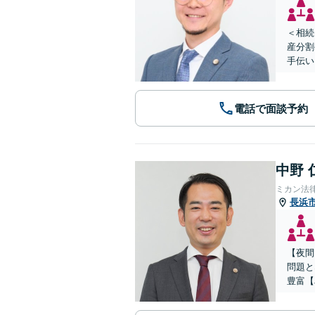
＜相続
産分割
手伝い
電話で面談予約
中野 
ミカン法
長浜
【夜間
問題と
豊富【