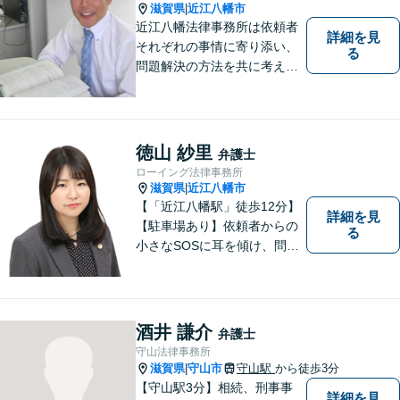
滋賀県
近江八幡市
|
近江八幡法律事務所は依頼者
詳細を見
それぞれの事情に寄り添い、
る
問題解決の方法を共に考える
場所です。「弁護士に相談す
べき悩みなのかわからない
方」も、ぜひお気軽にご相談
ください。
徳山 紗里
弁護士
ローイング法律事務所
滋賀県
近江八幡市
|
【「近江八幡駅」徒歩12分】
詳細を見
【駐車場あり】依頼者からの
る
小さなSOSに耳を傾け、問題
解決に導くことが出来る、そ
んな弁護士でありたいと考え
ております。 ぜひ一度私にご
相談ください。
酒井 謙介
弁護士
守山法律事務所
滋賀県
守山市
守山駅
から徒歩3分
|
【守山駅3分】相続、刑事事
詳細を見