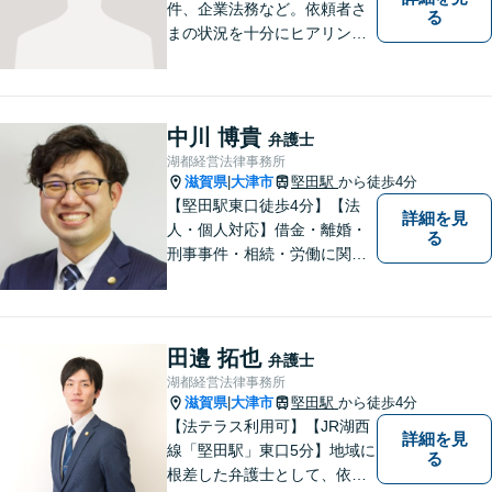
件、企業法務など。依頼者さ
る
まの状況を十分にヒアリング
し、あらゆる観点から解決策
をご提案してまいります。丁
寧に、迅速に、柔軟に対応し
ます。お気軽にご相談くださ
中川 博貴
弁護士
い【隣接駐車場あり】
湖都経営法律事務所
滋賀県
大津市
堅田駅
から徒歩4分
|
【堅田駅東口徒歩4分】【法
詳細を見
人・個人対応】借金・離婚・
る
刑事事件・相続・労働に関す
るトラブルはお任せくださ
い。顧問契約・企業法務全般
に対応。困りの際はぜひ一度
お話をお聞かせください。
田邉 拓也
弁護士
【無料駐車場あり】
湖都経営法律事務所
滋賀県
大津市
堅田駅
から徒歩4分
|
【法テラス利用可】【JR湖西
詳細を見
線「堅田駅」東口5分】地域に
る
根差した弁護士として、依頼