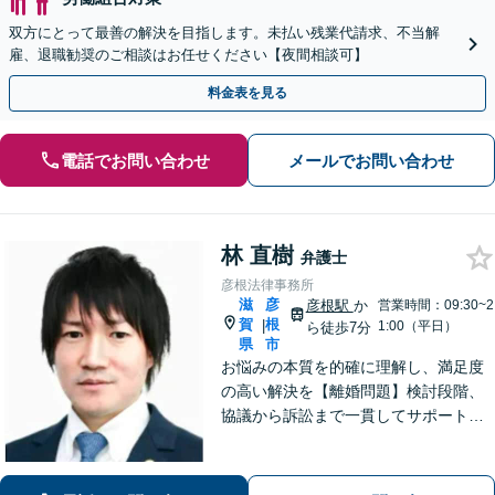
双方にとって最善の解決を目指します。未払い残業代請求、不当解
雇、退職勧奨のご相談はお任せください【夜間相談可】
料金表を見る
電話でお問い合わせ
メールでお問い合わせ
林 直樹
弁護士
彦根法律事務所
滋
彦
彦根駅
か
営業時間：09:30~2
賀
根
|
1:00（平日）
ら徒歩7分
県
市
お悩みの本質を的確に理解し、満足度
の高い解決を【離婚問題】検討段階、
協議から訴訟まで一貫してサポート
【インターネット】投稿・書き込み削
除、発信者情報開示請求、損害賠償請
求など幅広く対応【オンライン面談】