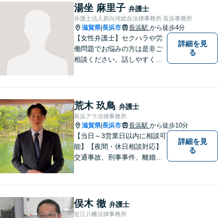
湯坐 麻里子
弁護士
弁護士法人新白河総合法律事務所 長浜事務所
滋賀県
長浜市
長浜駅
から徒歩4分
|
【女性弁護士】セクハラや労
詳細を見
働問題でお悩みの方は是非ご
る
相談ください。話しやすく相
談しやすい弁護士です。
荒木 玖鳥
弁護士
長浜アラ法律事務所
滋賀県
長浜市
長浜駅
から徒歩10分
|
【当日～3営業日以内に相談可
詳細を見
能】【夜間・休日相談対応】
る
交通事故、刑事事件、離婚・
男女問題に注力しておりま
す。まずはお気軽にご相談く
ださい。
俣木 徹
弁護士
近江八幡法律事務所