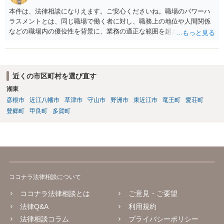
本件は、法律相談になりえます。ご安心くださいね。職場のパワーハ
ラスメントとは、同じ職場で働く者に対し、職務上の地位や人間関係
などの職場内の優位性を背景に、業務の適正な範囲を超えて、精神
的・身体的苦痛を与える又は職場環境を悪化させる行為をいいます。
本件の言動が、これらに該当するかどうか、証拠に基づいて、子細な
分析と慎重な対応が必要です。客観的証拠が不可欠です。法的責任を
きちんと追及されたい場合には、労働法にかなり詳しく、上記に関係
近くの市区町村を選び直す
した法理等にも通じた弁護士等に相談し、法的に正確に分析してもら
湖東
い、今後の対応を検討するべきです。
彦根市
近江八幡市
草津市
守山市
野洲市
東近江市
竜王町
愛荘町
豊郷町
甲良町
多賀町
ココナラ法律相談について
ココナラ法律相談とは
ご意見・ご要望
法律Q&A
利用規約
法律相談コラム
プライバシーポリシー