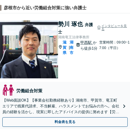
彦根市から近い労働組合対策に強い弁護士
勢川 琢也
弁護
インタビューを見
る
士
湖南竜王法律事務所
滋
湖
甲西駅
か
営業時間：09:00~1
賀
南
|
7:00（平日）
ら徒歩1分
県
市
労働組合対策
【Web面談OK】【事業会社勤務経験あり】湖南市、甲賀市、竜王町
エリアで残業代請求、不当解雇、ハラスメントでお悩みの方へ。会社
員の経験を活かし、現実に即したアドバイスの提供に努めます【労使
双方に対応】【甲西駅1分】
料金表を見る