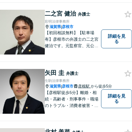
り得る法律問題の解決へ特
化。生まれ育った地元の皆さ
二之宮 健治
まに、不安を和らげベストな
弁護士
解決策を提供します「迅速丁
彩明法律事務所
寧」【無料相談有・駐車場完
滋賀県
彦根市
|
備】【英語対応可】
【初回相談無料】【駐車場
詳細を見
有】彦根市の弁護士の二之宮
る
健治です。元監察官、元公務
員の経歴を活かし、皆様のト
ラブル解決をしっかりサポー
トいたします。
矢田 圭
弁護士
生駒法律事務所
滋賀県
彦根市
彦根駅
から徒歩5分
|
【彦根駅徒歩5分】離婚・相
詳細を見
続・高齢者・刑事事件・職場
る
のトラブル・消費者被害・法
人倒産などはお任せくださ
い。法人・個人問わず幅広い
案件を取り扱っています。