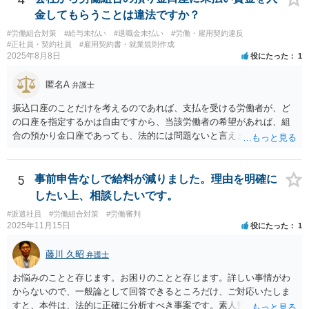
間満了による退職・解雇について無効だと争える可能性が高いです。
金してもらうことは違法ですか？
法的責任をきちんと追及されたい場合には、労務管理と労働法にかな
#労働組合対策
#給与未払い
#退職金未払い
#労働・雇用契約違反
り詳しく、上記に関係した法理等にも通じた弁護士等に相談し、法的
#正社員・契約社員
#雇用契約書・就業規則作成
に正確に分析してもらい、今後の対応を検討するべきです。良い解決
2025年8月8日
役にたった
1
になりますよう祈念しております。
匿名A
弁護士
振込口座のことだけを考えるのであれば、支払を受ける労働者が、ど
の口座を指定するかは自由ですから、当該労働者の希望があれば、組
合の預かり金口座であっても、法的には問題ないと言えます。 ただ
し、そこから、何らかの天引きをして労働者に支払うということにな
ると、場合によっては非弁の問題が生じる可能性が考えられます。
5
事前申告なしで給料が減りました。理由を明確に
したい上、相談したいです。
#派遣社員
#労働組合対策
#労働審判
2025年11月15日
役にたった
1
藤川 久昭
弁護士
お悩みのことと存じます。お困りのことと存じます。詳しい事情がわ
からないので、一般論として回答できるところだけ、ご対応いたしま
すと、本件は、法的に正確に分析すべき事案です。素人判断は大いに