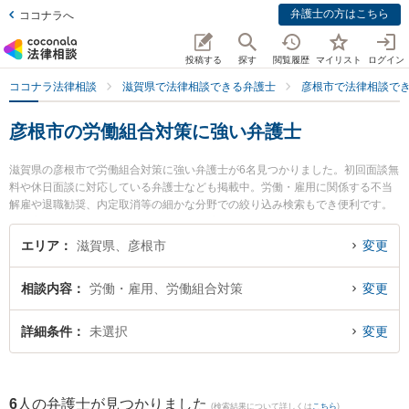
弁護士の方はこちら
ココナラへ
投稿する
探す
閲覧履歴
マイリスト
ログイン
ココナラ法律相談
滋賀県で法律相談できる弁護士
彦根市で法律相談で
彦根市の労働組合対策に強い弁護士
滋賀県の彦根市で労働組合対策に強い弁護士が6名見つかりました。初回面談無
料や休日面談に対応している弁護士なども掲載中。労働・雇用に関係する不当
解雇や退職勧奨、内定取消等の細かな分野での絞り込み検索もでき便利です。
特に彦根法律事務所の林 直樹弁護士や南彦根法律事務所の鈴木 司弁護士、石田
法律事務所の石田 拓也弁護士のプロフィール情報や弁護士費用、強みなどが注
エリア
滋賀県、彦根市
変更
目されています。『彦根市で土日や夜間に発生した労働組合対策のトラブルを
今すぐに弁護士に相談したい』『労働組合対策のトラブル解決の実績豊富な近
相談内容
労働・雇用、労働組合対策
変更
くの弁護士を検索したい』『初回相談無料で労働組合対策を法律相談できる彦
根市内の弁護士に相談予約したい』などでお困りの相談者さんにおすすめで
す。
詳細条件
未選択
変更
6
人の弁護士が見つかりました
(検索結果について詳しくは
こちら
)