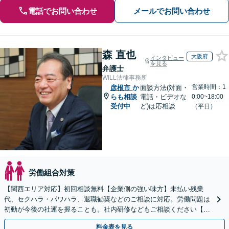
電話でお問い合わせ
メールでお問い合わせ
森 直也
大阪府
インタビュー
を見る
弁護士
WILL法律事務所
営業時間：1
彦根市
か
面談方法(対面・
らも相談
電話・ビデオな
0:00~18:00
受付中
ど)は応相談
（平日）
労働組合対策
【関西エリア対応】初回相談無料【企業側の強い味方】未払い残業
代、セクハラ・パワハラ、退職勧奨などのご相談に対応。労働問題は
初動が今後の社運を握ることも。社内研修などもご相談ください【夜
間・休日相談OK】柔軟な連絡体制／WEB面談も対応
料金表を見る