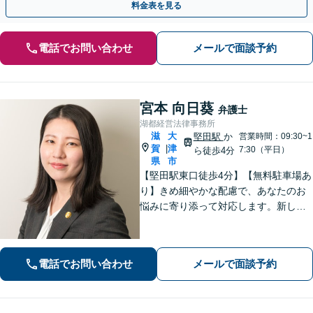
料金表を見る
電話でお問い合わせ
メールで面談予約
宮本 向日葵
弁護士
湖都経営法律事務所
滋
大
堅田駅
か
営業時間：09:30~1
賀
津
|
7:30（平日）
ら徒歩4分
県
市
【堅田駅東口徒歩4分】【無料駐車場あ
り】きめ細やかな配慮で、あなたのお
悩みに寄り添って対応します。新しい
人生のスタートが切れるよう、法律の
プロとして最後までサポート。お気軽
にご相談ください。
電話でお問い合わせ
メールで面談予約