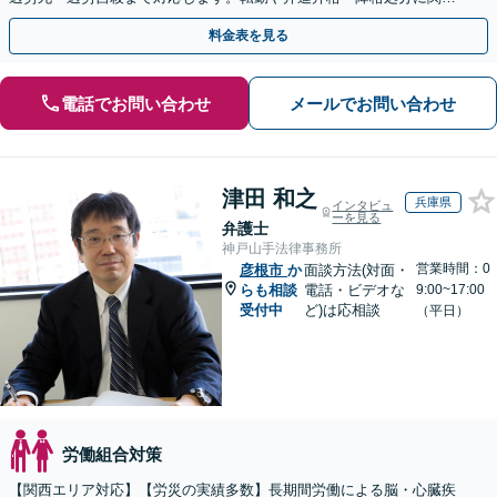
る問題もご相談ください【完全個室】【大阪天満宮駅すぐ】
料金表を見る
電話でお問い合わせ
メールでお問い合わせ
津田 和之
兵庫県
インタビュ
ーを見る
弁護士
神戸山手法律事務所
営業時間：0
彦根市
か
面談方法(対面・
らも相談
電話・ビデオな
9:00~17:00
受付中
ど)は応相談
（平日）
労働組合対策
【関西エリア対応】【労災の実績多数】長期間労働による脳・心臓疾