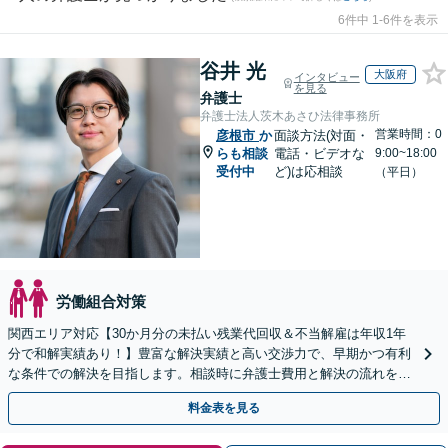
6件中 1-6件を表示
谷井 光
大阪府
インタビュー
を見る
弁護士
弁護士法人茨木あさひ法律事務所
営業時間：0
彦根市
か
面談方法(対面・
らも相談
電話・ビデオな
9:00~18:00
受付中
ど)は応相談
（平日）
労働組合対策
関西エリア対応【30か月分の未払い残業代回収＆不当解雇は年収1年
分で和解実績あり！】豊富な解決実績と高い交渉力で、早期かつ有利
な条件での解決を目指します。相談時に弁護士費用と解決の流れを丁
寧に説明いたしますので、安心してお問い合わせ下さい。
料金表を見る