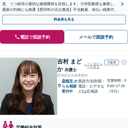
患、うつ病等の適切な補償獲得を目指します。大学院教授も兼務し、
最新の判例にも精通【歴20年の元公務員】不当解雇、未払い残業代
等、労働者の立場から親身にサポート【初回相談無料】
料金表を見る
電話で面談予約
メールで面談予約
吉村 まど
大阪府
インタビュ
ーを見る
か
弁護士
摂津総合法律事務所
営業時間：0
彦根市
か
面談方法(対面・
らも相談
電話・ビデオな
9:00~17:30
受付中
ど)は応相談
（平日）
労働組合対策