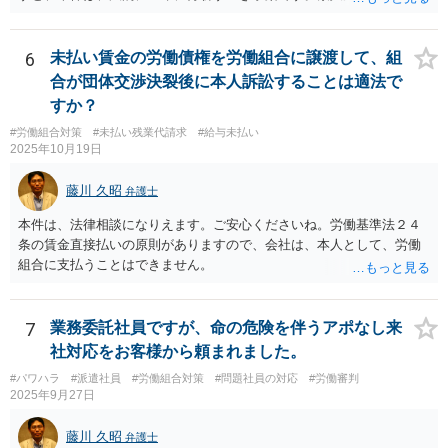
危険です。本相談は、ネットでのやりとりだけでは、正確な回答が難
しい案件です。労働組合への相談も有効です。就業規則の変更では変
更できない労働条件の場合（労働契約法１０条但書）は、労働者の同
6
未払い賃金の労働債権を労働組合に譲渡して、組
意が必要です。この場合、真の同意がいるとされる場合も十分にあり
合が団体交渉決裂後に本人訴訟することは適法で
ます。就業規則の不利益変更問題であれば労働契約法１０条本文に基
すか？
づいて判断されます。周知性と合理性の要件の有無が問題となりま
#労働組合対策
#未払い残業代請求
#給与未払い
す。合理性は必要性、不利益性、相当性、その他の要素から判断され
2025年10月19日
ます。良い解決になりますよう祈念しております。法的責任をきちん
と追及されたい場合には、労働法にかなり詳しく、上記に関係した法
藤川 久昭
弁護士
理等にも通じた弁護士等に相談し、法的に正確に分析してもらい、今
後の対応を検討するべきです。
本件は、法律相談になりえます。ご安心くださいね。労働基準法２４
条の賃金直接払いの原則がありますので、会社は、本人として、労働
組合に支払うことはできません。
7
業務委託社員ですが、命の危険を伴うアポなし来
社対応をお客様から頼まれました。
#パワハラ
#派遣社員
#労働組合対策
#問題社員の対応
#労働審判
2025年9月27日
藤川 久昭
弁護士