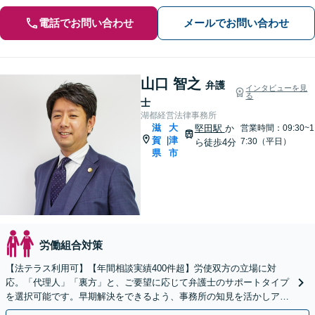
電話でお問い合わせ
メールでお問い合わせ
山口 智之
弁護
インタビューを見
る
士
湖都経営法律事務所
滋
大
堅田駅
か
営業時間：09:30~1
賀
津
|
7:30（平日）
ら徒歩4分
県
市
労働組合対策
【法テラス利用可】【年間相談実績400件超】労使双方の立場に対
応。「代理人」「裏方」と、ご要望に応じて弁護士のサポートタイプ
を選択可能です。早期解決をできるよう、事務所の知見を活かしアド
バイスいたします【堅田駅4分】【無料駐車場あり】