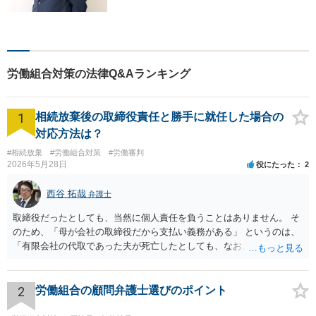
者の方に寄り添い、丁寧・親
切にお話を伺い、信頼関係を
築いていけるよう尽力いたし
ます。弁護士に依頼するのは
敷居が高いとお考えの方も、
労働組合対策の法律Q&Aランキング
まずは一度ご相談ください。
1
相続放棄後の取締役責任と勝手に就任した場合の
対応方法は？
#相続放棄
#労働組合対策
#労働審判
2026年5月28日
役にたった
2
西谷 拓哉
弁護士
取締役だったとしても、当然に個人責任を負うことはありません。 そ
のため、「母が会社の取締役だから支払い義務がある」 というのは、
「有限会社の代取であった夫が死亡したとしても、なお、母は有限会
社の取締役として存在しているのだから、会社の債務の支払処理を代
わりにする必要がある」という趣旨なのではないかと思われます。 相
続放棄したとしても、取締役である母には残された有限会社の後始末
2
労働組合の顧問弁護士選びのポイント
をどうするのかという問題が残ります。 一度、司法書士や弁護士等の