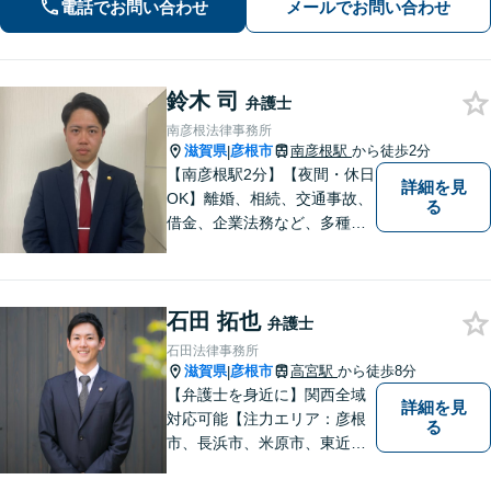
電話でお問い合わせ
メールでお問い合わせ
【彦根駅7分】
鈴木 司
弁護士
南彦根法律事務所
滋賀県
彦根市
南彦根駅
から徒歩2分
|
【南彦根駅2分】【夜間・休日
詳細を見
OK】離婚、相続、交通事故、
る
借金、企業法務など、多種多
様なご相談にお応えしており
ます。スピード感を持った対
応と密なコミュニケーション
石田 拓也
をモットーに、皆様それぞれ
弁護士
に合った解決を図ってまいり
石田法律事務所
ます。お気軽にご相談くださ
滋賀県
彦根市
高宮駅
から徒歩8分
|
い。
【弁護士を身近に】関西全域
詳細を見
対応可能【注力エリア：彦根
る
市、長浜市、米原市、東近江
市、近江八幡市】日常で起こ