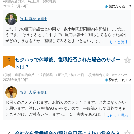
専門家に相談されることをオススメ致します。
#労働組合対策
#正社員・契約社員
2026年7月29日
役にたった
2
竹本 真紀
弁護士
これまでの顧問弁護士との間で，数十年間顧問契約を締結していたよ
うです。 そうすると，これまでに顧問弁護士に対応してもらった案件
がどのようなものか，整理してみるとよいと思います。 これにより，
どのような案件で依頼することが多いのかわかると思います。 複数の
事務所を比較した上で，弁護士と面談をする際，そのような案件に対
応してもらえるのかが重要だと思います。 ただ，組合員の相談内容に
3
セクハラで休職後、復職拒否された場合のサポー
ついて，分野を絞っているのか，それともどのような分野でもよいと
トは？
いうことで法律相談を依頼しているかの観点も重要です。 組合員とす
#労働・雇用契約違反
#退職勧奨
#正社員・契約社員
#労働組合対策
#セクハラ
れば，相談だけではなく，できれば受任まで考えている場合も多いと
2025年9月19日
役にたった
2
思います。 そうすると，労働組合としての相談だけではなく，基本的
に全ての分野を対象にして考える必要もあるかもしれません。 そうで
藤川 久昭
弁護士
ないと，相談内容によって，対応が変わってしまうこともあると思い
ます。 組合員の相談についても，基本的に受任まで考えてもらえるこ
お困りのことと存じます。お悩みのことと存じます。お力になりたい
とができるのかも検討要素の一つかもしれません。
と思います。詳しい事情がわからないので、一般論として回答できる
ところだけ、ご対応いたしますね。 １ 実害があれば、損害賠償請求
できる可能性はあります。ただ、請求額通りが法的に認められるとは
限らないです。損害賠償請求は可能ですが、損害との因果関係の立証
が容易ではないと思われます。客観的証拠が不可欠です。 ２ 休職期
4
会社から労働組合の預り金口座に未払い賃金を入