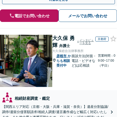
電話でお問い合わせ
メールでお問い合わせ
大久保 勇
京都府
インタビュ
ーを見る
輝
弁護士
大久保総合法律事務所
営業時間：0
彦根市
か
面談方法(対面・
らも相談
電話・ビデオな
9:00~17:00
受付中
ど)は応相談
（平日）
相続財産調査・鑑定
【関西エリア対応（京都・大阪・兵庫・滋賀・奈良）】遺産分割協議/
調停/遺留分侵害額請求/相続人調査/遺言書作成など幅広く対応いたし