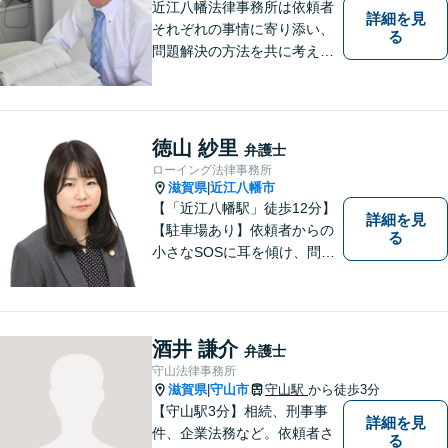
近江八幡法律事務所は依頼者
詳細を見
それぞれの事情に寄り添い、
る
問題解決の方法を共に考える
場所です。「弁護士に相談す
べき悩みなのかわからない
方」も、ぜひお気軽にご相談
ください。
徳山 紗里
弁護士
ローイング法律事務所
滋賀県
近江八幡市
|
【「近江八幡駅」徒歩12分】
詳細を見
【駐車場あり】依頼者からの
る
小さなSOSに耳を傾け、問題
解決に導くことが出来る、そ
んな弁護士でありたいと考え
ております。 ぜひ一度私にご
相談ください。
酒井 謙介
弁護士
守山法律事務所
滋賀県
守山市
守山駅
から徒歩3分
|
【守山駅3分】相続、刑事事
詳細を見
件、企業法務など。依頼者さ
る