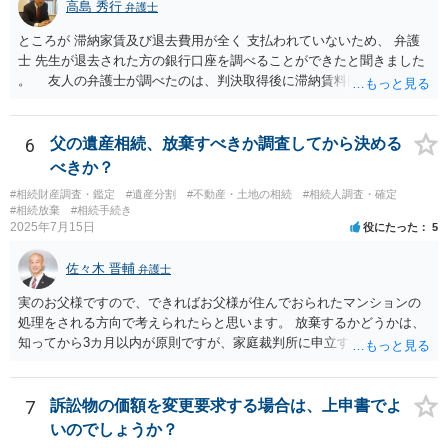
高島 秀行
弁護士
ところが 滞納家賃及び退去費用が全く 支払われていないため、 弁護
士 先生が退去された方の銀行口座を調べることができたと聞きました
。 友人の弁護士が調べたのは、判決取得後に滞納賃料回収のため
に、預金の有無及び残高の開示を求めたもので 判決を取るために、
預金の入出金履歴を調べたわけではありません。 残念ながら、事案
や目的も異なりますし、開示の内容も異なります。
6
父の遺産相続、放棄すべきか調査してから決める
べきか？
#相続財産調査・鑑定
#遺産分割
#不動産・土地の相続
#相続人調査・確定
#相続放棄
#相続手続き
2025年7月15日
役にたった
5
佐々木 晋輔
弁護士
実のお父様ですので、できればお父様が住んでおられたマンションの
処理をされる方向で考えられたらと思います。 放棄するかどうかは、
知ってから3カ月以内が原則ですが、家庭裁判所に申立すれば3カ月の
期間を伸長することができます。 その間に、財産の状況を調査して、
放棄するかどうか決めることができます。 銀行やサラ金が数年も放置
することはありませんので、数年後に借金が発見される可能性はほぼ
7
訴訟物の価額を変更要求する場合は、上申書でよ
ありません。 なお、私が扱った相続放棄を検討していた案件で、期間
いのでしょうか？
伸長して調査したところ、サラ金に対する過払金など相当な財産が見