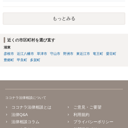
なりましたら幸いです。
もっとみる
近くの市区町村を選び直す
湖東
彦根市
近江八幡市
草津市
守山市
野洲市
東近江市
竜王町
愛荘町
豊郷町
甲良町
多賀町
ココナラ法律相談について
ココナラ法律相談とは
ご意見・ご要望
法律Q&A
利用規約
法律相談コラム
プライバシーポリシー