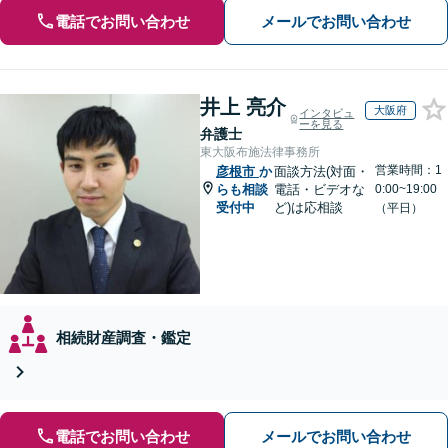
電話でお問い合わせ
メールでお問い合わせ
井上 亮介
大阪府
インタビュ
ーを見る
弁護士
東大阪布施法律事務所
営業時間：1
彦根市
か
面談方法(対面・
らも相談
電話・ビデオな
0:00~19:00
受付中
ど)は応相談
（平日）
相続財産調査・鑑定
電話でお問い合わせ
メールでお問い合わせ