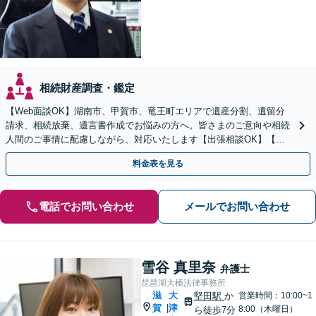
相続財産調査・鑑定
【Web面談OK】湖南市、甲賀市、竜王町エリアで遺産分割、遺留分
請求、相続放棄、遺言書作成でお悩みの方へ。皆さまのご意向や相続
人間のご事情に配慮しながら、対応いたします【出張相談OK】【甲
西駅1分】
料金表を見る
電話でお問い合わせ
メールでお問い合わせ
雪谷 真里奈
弁護士
琵琶湖大橋法律事務所
滋
大
堅田駅
か
営業時間：10:00~1
賀
津
|
8:00（木曜日）
ら徒歩7分