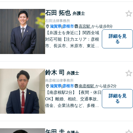
石田 拓也
弁護士
石田法律事務所
滋賀県
彦根市
高宮駅
から徒歩8分
|
【弁護士を身近に】関西全域
詳細を見
対応可能【注力エリア：彦根
る
市、長浜市、米原市、東近江
市、近江八幡市】日常で起こ
り得る法律問題の解決へ特
化。生まれ育った地元の皆さ
鈴木 司
まに、不安を和らげベストな
弁護士
解決策を提供します「迅速丁
南彦根法律事務所
寧」【無料相談有・駐車場完
滋賀県
彦根市
南彦根駅
から徒歩2分
|
備】【英語対応可】
【南彦根駅2分】【夜間・休日
詳細を見
OK】離婚、相続、交通事故、
る
借金、企業法務など、多種多
様なご相談にお応えしており
ます。スピード感を持った対
応と密なコミュニケーション
矢田 圭
をモットーに、皆様それぞれ
弁護士