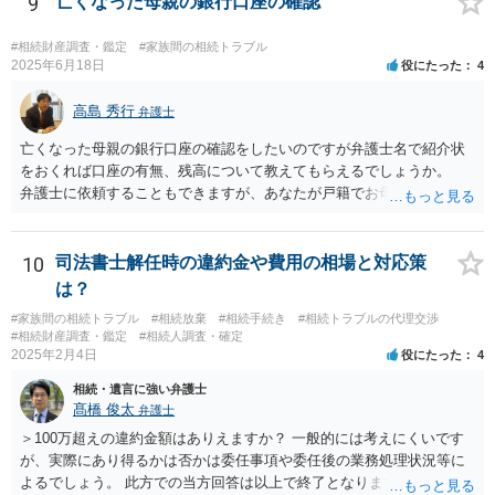
9
亡くなった母親の銀行口座の確認
#相続財産調査・鑑定
#家族間の相続トラブル
2025年6月18日
役にたった
4
高島 秀行
弁護士
亡くなった母親の銀行口座の確認をしたいのですが弁護士名で紹介状
をおくれば口座の有無、残高について教えてもらえるでしょうか。
弁護士に依頼することもできますが、あなたが戸籍でお母さんの相続
人であり、相続人本人であることなどを証明すれば、口座の有無や残
高は教えてくれると思います。 自分ではよくわからないということ
であれば、弁護士に相談し依頼されたら良いと思います。
10
司法書士解任時の違約金や費用の相場と対応策
は？
#家族間の相続トラブル
#相続放棄
#相続手続き
#相続トラブルの代理交渉
#相続財産調査・鑑定
#相続人調査・確定
2025年2月4日
役にたった
4
相続・遺言に強い弁護士
髙橋 俊太
弁護士
＞100万超えの違約金額はありえますか？ 一般的には考えにくいです
が、実際にあり得るかは否かは委任事項や委任後の業務処理状況等に
よるでしょう。 此方での当方回答は以上で終了となりますが、参考に