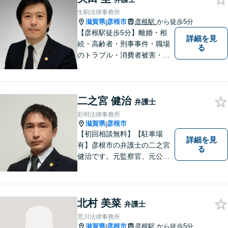
に合った解決を図ってまいり
生駒法律事務所
ます。お気軽にご相談くださ
滋賀県
彦根市
彦根駅
から徒歩5分
|
い。
【彦根駅徒歩5分】離婚・相
詳細を見
続・高齢者・刑事事件・職場
る
のトラブル・消費者被害・法
人倒産などはお任せくださ
い。法人・個人問わず幅広い
案件を取り扱っています。
二之宮 健治
弁護士
彩明法律事務所
滋賀県
彦根市
|
【初回相談無料】【駐車場
詳細を見
有】彦根市の弁護士の二之宮
る
健治です。元監察官、元公務
員の経歴を活かし、皆様のト
ラブル解決をしっかりサポー
トいたします。
北村 美菜
弁護士
荒川法律事務所
滋賀県
彦根市
彦根駅
から徒歩5分
|