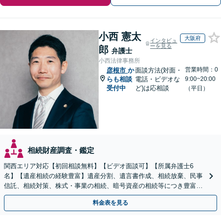
小西 憲太
大阪府
インタビュ
ーを見る
郎
弁護士
小西法律事務所
営業時間：0
彦根市
か
面談方法(対面・
らも相談
電話・ビデオな
9:00~20:00
受付中
ど)は応相談
（平日）
相続財産調査・鑑定
関西エリア対応【初回相談無料】【ビデオ面談可】【所属弁護士6
名】【遺産相続の経験豊富】遺産分割、遺言書作成、相続放棄、民事
信託、相続対策、株式・事業の相続、暗号資産の相続等につき豊富な
対応実績。【バリアフリー】【完全個室対応】
料金表を見る