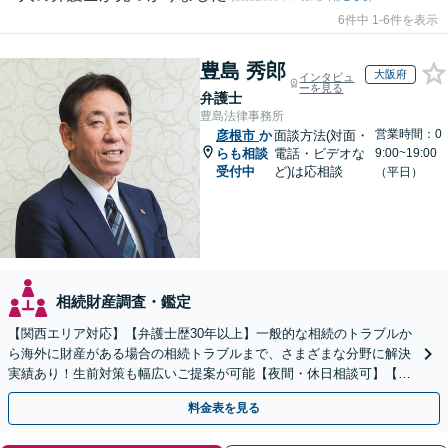
6件中 1-6件を表示
豊島 秀郎
大阪府
インタビュ
ーを見る
弁護士
豊島法律事務所
営業時間：0
彦根市
か
面談方法(対面・
らも相談
電話・ビデオな
9:00~19:00
受付中
ど)は応相談
（平日）
相続財産調査・鑑定
【関西エリア対応】【弁護士歴30年以上】一般的な相続のトラブルか
ら海外に財産がある場合の相続トラブルまで、さまざまな分野に解決
実績あり！生前対策も幅広いご提案が可能【夜間・休日相談可】【完
全個室】
料金表を見る