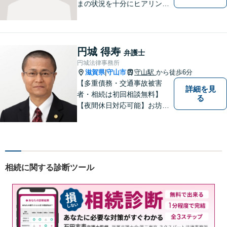
まの状況を十分にヒアリング
し、あらゆる観点から解決策
をご提案してまいります。丁
寧に、迅速に、柔軟に対応し
ます。お気軽にご相談くださ
円城 得寿
弁護士
い【隣接駐車場あり】
円城法律事務所
滋賀県
守山市
守山駅
から徒歩6分
|
【多重債務・交通事故被害
詳細を見
者・相続は初回相談無料】
る
【夜間休日対応可能】お坊さ
ん弁護士・僧籍を持つ弁護士
として、また、会社生活を経
験した者として、一般生活者
の目線で敷居が低い弁護士と
して、親身にあなたの立場に
相続に関する診断ツール
立って、ご相談に対応いたし
ます。