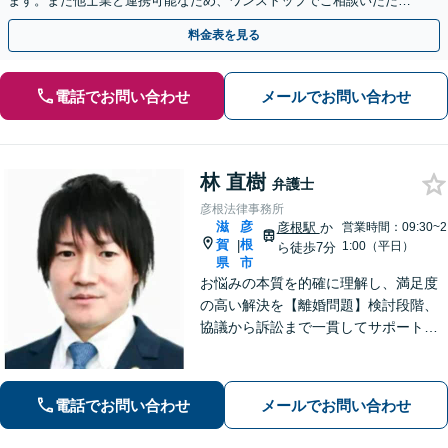
ます。また他士業と連携可能なため、ワンストップでご相談いただけ
ます。【土日夜間対応】
料金表を見る
電話でお問い合わせ
メールでお問い合わせ
林 直樹
弁護士
彦根法律事務所
滋
彦
彦根駅
か
営業時間：09:30~2
賀
根
|
1:00（平日）
ら徒歩7分
県
市
お悩みの本質を的確に理解し、満足度
の高い解決を【離婚問題】検討段階、
協議から訴訟まで一貫してサポート
【インターネット】投稿・書き込み削
除、発信者情報開示請求、損害賠償請
求など幅広く対応【オンライン面談】
電話でお問い合わせ
メールでお問い合わせ
【彦根駅7分】