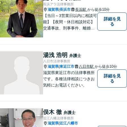
長浜アラ法律事務所
滋賀県
長浜市
長浜駅
から徒歩10分
|
【当日～3営業日以内に相談可
詳細を見
能】【夜間・休日相談対応】
る
交通事故、刑事事件、離婚・
男女問題に注力しておりま
す。まずはお気軽にご相談く
ださい。
湯浅 浩明
弁護士
八日市法律事務所
滋賀県
東近江市
八日市駅
から徒歩10分
|
滋賀県東近江市の法律事務所
詳細を見
です。各種法律相談につきお
る
気軽にお電話ください。
俣木 徹
弁護士
近江八幡法律事務所
滋賀県
近江八幡市
|