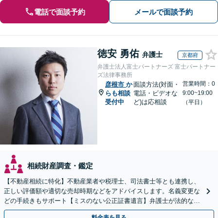
電話で面談予約
メールで面談予約
徳安 勇佑
弁護士
京都府
弁護士法人富士パートナーズ 富士パートナー
ズ法律事務所
営業時間：0
彦根市
か
面談方法(対面・
らも相談
電話・ビデオな
9:00~19:00
受付中
ど)は応相談
（平日）
相続財産調査・鑑定
【不動産相続に特化】不動産業者や税理士、司法書士等とも連携し、
正しい評価額や適切な売却時期などをアドバイスします。名義変更な
どの手続きもサポート【ミスのない公正証書遺言】弁護士が法的な観
点から遺言書を作成します。
料金表を見る