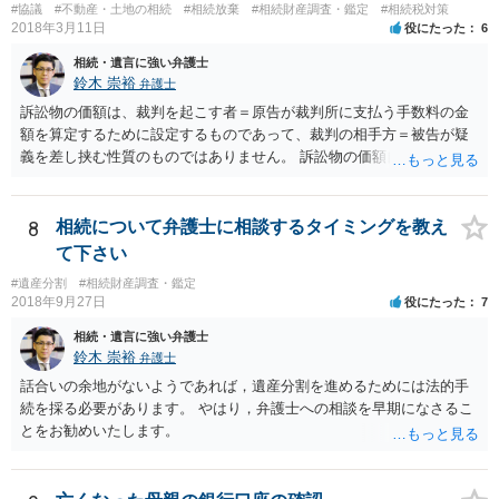
#協議
#不動産・土地の相続
#相続放棄
#相続財産調査・鑑定
#相続税対策
つかったため相続したという事例がありました。
2018年3月11日
役にたった
6
相続・遺言に強い弁護士
鈴木 崇裕
弁護士
訴訟物の価額は、裁判を起こす者＝原告が裁判所に支払う手数料の金
額を算定するために設定するものであって、裁判の相手方＝被告が疑
義を差し挟む性質のものではありません。 訴訟物の価額自体が裁判の
目的（審理の対象）となることもありませんので、上申書や証拠を出
したとしても、変更されることはありません。
8
相続について弁護士に相談するタイミングを教え
て下さい
#遺産分割
#相続財産調査・鑑定
2018年9月27日
役にたった
7
相続・遺言に強い弁護士
鈴木 崇裕
弁護士
話合いの余地がないようであれば，遺産分割を進めるためには法的手
続を採る必要があります。 やはり，弁護士への相談を早期になさるこ
とをお勧めいたします。