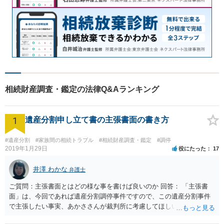
相続財産調査・鑑定の法律Q&Aランキング
1
遺産分割申し立て書の主張書面の書き方
#遺産分割
#家族間の相続トラブル
#相続財産調査・鑑定
#調停
2019年1月29日
役にたった
17
井澤 わかな
弁護士
ご質問：主張書面とはどの様な事を書けば良いのか 回答： 「主張書
面」は、今回であれば遺産分割調停事件ですので、この遺産分割事件
で主張したい事実、あかささんが裁判所に考慮してほしいと思う、亡
くなった方・あかささん・お姉さん間の事情などを記入することにな