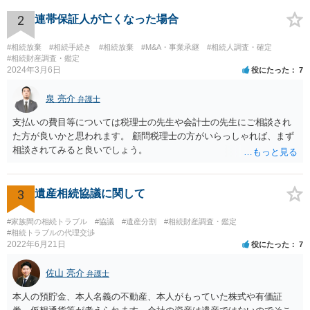
ります。 もし、主張したい事実や考慮してほしい事情に関連して
資料を持っているようであれば、主張書面とは別で提出できます。も
2
連帯保証人が亡くなった場合
し、お姉さんに見られたくないような資料がある場合、「非開示の希
望に関する申出書」と共に提出することも考えられます。 ご質問：書
#相続放棄
#相続手続き
#相続放棄
#M&A・事業承継
#相続人調査・確定
いた方が良い事と書かない方が良い事 回答： お姉さんが申立書の「申
#相続財産調査・鑑定
2024年3月6日
役にたった
7
立ての趣旨」のところに書いている遺産の分け方に対して意見があれ
ば、まずそれを書くとよいです。 次に「申立ての理由」のところに、
泉 亮介
なぜ調停を申し立てたのか(例えば、あかささんと話合いが出来ない／
弁護士
決裂した、など)や亡くなった方・あかささん・お姉さん間の事情やい
支払いの費目等については税理士の先生や会計士の先生にご相談され
きさつなどが書かれていると思うので、あかささんから見てそれは違
た方が良いかと思われます。 顧問税理士の方がいらっしゃれば、まず
うと感じるところは、どのように違うのか、など書くとよいです。 そ
相談されてみると良いでしょう。
の他、お姉さんの申立書には書かれていないけど、どのように遺産を
分けるかを決めるについてあかささんが重要だと考える事情があれば
(例えば、○○のときにお姉さんは亡くなった方からお金を援助してもら
3
遺産相続協議に関して
った等)、それも書くとよいです。 書かない方が良いと思うことは、遺
産分割に関係ない(と思われる)いきさつを沢山盛り込むことだと考えま
#家族間の相続トラブル
#協議
#遺産分割
#相続財産調査・鑑定
す(あくまで遺産分割に関係することに留める方が、裁判所や調停委員
#相続トラブルの代理交渉
の方に事情を理解してもらいやすいと思います)。
2022年6月21日
役にたった
7
佐山 亮介
弁護士
本人の預貯金、本人名義の不動産、本人がもっていた株式や有価証