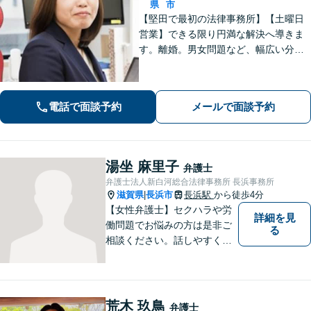
県
市
【堅田で最初の法律事務所】【土曜日
営業】できる限り円満な解決へ導きま
す。離婚。男女問題など、幅広い分野
のご相談に対応可能。相談しやすいよ
う、丁寧なヒアリングをいたします。
電話で面談予約
メールで面談予約
湯坐 麻里子
弁護士
弁護士法人新白河総合法律事務所 長浜事務所
滋賀県
長浜市
長浜駅
から徒歩4分
|
【女性弁護士】セクハラや労
詳細を見
働問題でお悩みの方は是非ご
る
相談ください。話しやすく相
談しやすい弁護士です。
荒木 玖鳥
弁護士