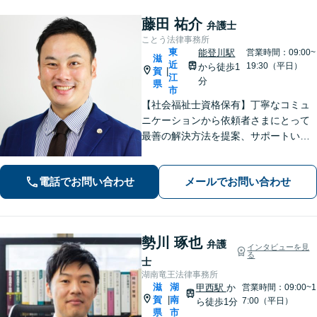
藤田 祐介
弁護士
ことう法律事務所
東
能登川駅
営業時間：09:00~
滋
近
19:30（平日）
から徒歩1
賀
|
江
分
県
市
【社会福祉士資格保有】丁寧なコミュ
ニケーションから依頼者さまにとって
最善の解決方法を提案、サポートいた
します。刑事事件での身柄解放、債務
整理の実績多数。法律だけではなく、
電話でお問い合わせ
メールでお問い合わせ
福祉や医療と連携し垣根を超えて解決
へと導きます。【休日、夜間対応可
能】
勢川 琢也
弁護
インタビューを見
る
士
湖南竜王法律事務所
滋
湖
甲西駅
か
営業時間：09:00~1
賀
南
|
7:00（平日）
ら徒歩1分
県
市