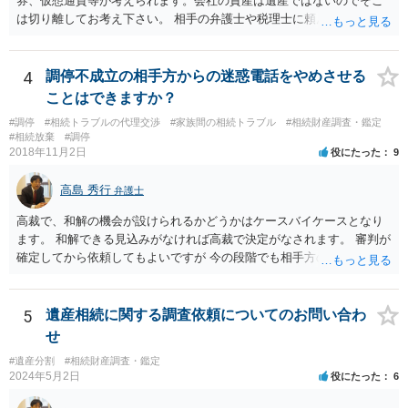
券、仮想通貨等が考えられます。会社の資産は遺産ではないのでそこ
は切り離してお考え下さい。 相手の弁護士や税理士に頼んでも守秘義
務を理由に断られる可能性が高いです。 資料は調停を起こしてから任
意に開示を求め、応じなければ「調査嘱託」という手続きを使って銀
行等に照会をかけることになるでしょう。 不動産は、相続登記が済ん
4
調停不成立の相手方からの迷惑電話をやめさせる
でいなければ市役所ないし区役所に、お子様と義父様のつながりがわ
ことはできますか？
かる戸籍一式を揃えてもちこみ、「名寄せ」という手続きをすると、
#調停
#相続トラブルの代理交渉
#家族間の相続トラブル
#相続財産調査・鑑定
分かると思います。遺産分割協議書の偽造等により既に相続登記され
#相続放棄
#調停
てしまっている場合は、住所などに当たりをつけて登記名義を調べて
2018年11月2日
役にたった
9
探すことになるでしょう。 代理人弁護士を立てられるのはおすすめで
すが、現代では、各々が自由に価格設定をしていますので、特に相場
高島 秀行
弁護士
はお示しできません。ただし、かつて日本弁護士連合会が設けていた
報酬基準を踏まえて価格設定している弁護士は一定数いると思います
高裁で、和解の機会が設けられるかどうかはケースバイケースとなり
ので、それが一応の目安となるでしょう。
ます。 和解できる見込みがなければ高裁で決定がなされます。 審判が
確定してから依頼してもよいですが 今の段階でも相手方の連絡が迷惑
であれば 弁護士に依頼してもよいと思います。
5
遺産相続に関する調査依頼についてのお問い合わ
せ
#遺産分割
#相続財産調査・鑑定
2024年5月2日
役にたった
6