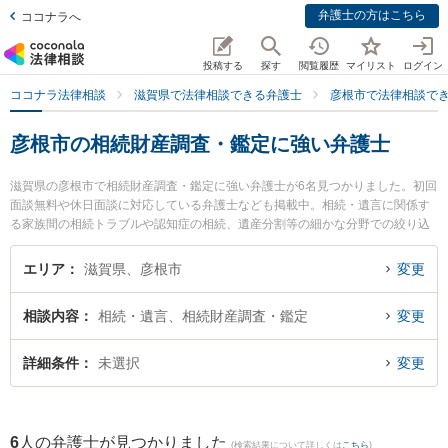
弁護士の方はこちら
ココナラへ
投稿する
探す
閲覧履歴
マイリスト
ログイン
ココナラ法律相談
滋賀県で法律相談できる弁護士
彦根市で法律相談で
彦根市の相続財産調査・鑑定に強い弁護士
滋賀県の彦根市で相続財産調査・鑑定に強い弁護士が6名見つかりました。初回
面談無料や休日面談に対応している弁護士なども掲載中。相続・遺言に関係す
る家族間の相続トラブルや認知症の相続、遺産分割等の細かな分野での絞り込
み検索もでき便利です。特に彦根法律事務所の林 直樹弁護士や石田法律事務所
の石田 拓也弁護士、南彦根法律事務所の鈴木 司弁護士のプロフィール情報や弁
エリア
滋賀県、彦根市
変更
護士費用、強みなどが注目されています。『彦根市で土日や夜間に発生した相
続財産調査・鑑定のトラブルを今すぐに弁護士に相談したい』『相続財産調
相談内容
相続・遺言、相続財産調査・鑑定
変更
査・鑑定のトラブル解決の実績豊富な近くの弁護士を検索したい』『初回相談
無料で相続財産調査・鑑定を法律相談できる彦根市内の弁護士に相談予約した
い』などでお困りの相談者さんにおすすめです。
詳細条件
未選択
変更
6
人の弁護士が見つかりました
(検索結果について詳しくは
こちら
)