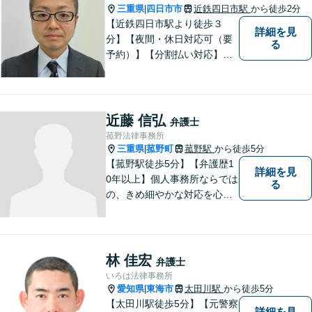
三重県
四日市市
近鉄四日市駅
から徒歩2分
|
【近鉄四日市駅より徒歩３
詳細を見
分】【夜間・休日対応可（要
る
予約）】【分割払い対応】
【弁護士歴１０年以上】 法律
相談を大切にしています。ま
ずはできる限り丁寧にお聞き
して、一緒に解決方法を考え
近藤 信弘
弁護士
る手助けをさせていただけれ
菰野法律事務所
ばと思いますので、お気軽に
三重県
菰野町
菰野駅
から徒歩5分
|
ご相談ください。
【菰野駅徒歩5分】【弁護歴1
詳細を見
0年以上】個人事務所ならでは
る
の、きめ細やかな対応を心が
けています。「相談してよか
った」と思っていただけるよ
う、最後まで粘り強く弁護を
行います！【完全個室】
林 佳宏
弁護士
いろは法律事務所
愛知県
東海市
太田川駅
から徒歩5分
|
【太田川駅徒歩5分】【元警察
詳細を見