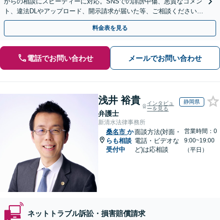
からの相談にスピーディーに対応。SNSでの誹謗中傷、悪質なコメン
ト、違法DLやアップロード、開示請求が届いた等、ご相談ください
【WEB面談OK&解決実績豊富】【千葉中央駅4分】
料金表を見る
電話でお問い合わせ
メールでお問い合わせ
浅井 裕貴
静岡県
インタビュ
ーを見る
弁護士
新清水法律事務所
営業時間：0
桑名市
か
面談方法(対面・
らも相談
電話・ビデオな
9:00~19:00
受付中
ど)は応相談
（平日）
ネットトラブル訴訟・損害賠償請求