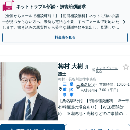
ネットトラブル訴訟・損害賠償請求
【全国からメールで相談可能！】【初回相談無料】ネットに強い弁護
士が見つからない方へ。来所も電話も不要、すべてメールで対応いた
します。書き込みの悪質性から妥当な慰謝料額を算出し、見通しや費
用面のリスクも包み隠さずお伝えしサポートします。
料金表を見る
梅村 大樹
弁
インタビューを
見る
護士
梅村・長谷川法律事務所
三
桑
桑名駅
か
営業時間：10:00~1
重
名
|
7:00（平日）
ら徒歩4分
県
市
【桑名駅5分】【初回相談無料 ※一部
有料相談の場合あり】【WEB面談対
応 ※遠隔地・高齢などのご事情のあ
る場合】【分割払い対応】【休日・夜
間相談可】