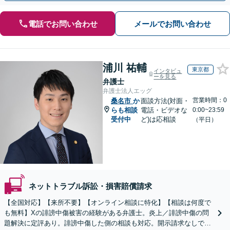
電話でお問い合わせ
メールでお問い合わせ
浦川 祐輔
東京都
インタビュ
ーを見る
弁護士
弁護士法人エッグ
営業時間：0
桑名市
か
面談方法(対面・
らも相談
電話・ビデオな
0:00~23:59
受付中
ど)は応相談
（平日）
ネットトラブル訴訟・損害賠償請求
【全国対応】【来所不要】【オンライン相談に特化】【相談は何度で
も無料】Xの誹謗中傷被害の経験がある弁護士。炎上／誹謗中傷の問
題解決に定評あり。誹謗中傷した側の相談も対応。開示請求なしで本