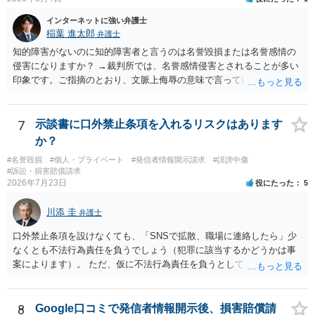
りません。 まず、見積書、メール、チャット、デザイナーの利用規約
を確認したうえで、「提供素材及びこれを含む画面の複製・SNS掲載
インターネットに強い弁護士
稲葉 進太郎
を許諾しない」と書面で明確に通知することをお勧めします。すでに
弁護士
掲載された場合は、URL、掲載日時、画面を保存してから削除を求め
知的障害がないのに知的障害者と言うのは名誉毀損または名誉感情の
てください。
侵害になりますか？ →裁判所では、名誉感情侵害とされることが多い
印象です。ご指摘のとおり、文脈上侮辱の意味で言っている点も加味
されていると思います。
7
示談書に口外禁止条項を入れるリスクはあります
か？
#名誉毀損
#個人・プライベート
#発信者情報開示請求
#誹謗中傷
#訴訟・損害賠償請求
2026年7月23日
役にたった
5
川添 圭
弁護士
口外禁止条項を設けなくても、「SNSで拡散、職場に連絡したら」少
なくとも不法行為責任を負うでしょう（犯罪に該当するかどうかは事
案によります）。 ただ、仮に不法行為責任を負うとしても、違約金を
決めておかなければ慰謝料程度しか認められないケースが出てきます
（日本の裁判所が認定する慰謝料は、到底被害感情を満足させられる
ような金額ではありません）。そのため、口外禁止条項とともに口外
8
Google口コミで発信者情報開示後、損害賠償請