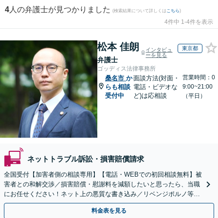
4
人の弁護士が見つかりました
(検索結果について詳しくは
こちら
)
4件中 1-4件を表示
松本 佳朗
東京都
インタビュ
ーを見る
弁護士
ゴッディス法律事務所
営業時間：0
桑名市
か
面談方法(対面・
らも相談
電話・ビデオな
9:00~21:00
受付中
ど)は応相談
（平日）
ネットトラブル訴訟・損害賠償請求
全国受付【加害者側の相談専用】【電話・WEBでの初回相談無料】被
害者との和解交渉／損害賠償・慰謝料を減額したいと思ったら、当職
にお任せください！ネット上の悪質な書き込み／リベンジポルノ等、
代表弁護士が最後まで対応【関東エリア以外の相談も可】
料金表を見る