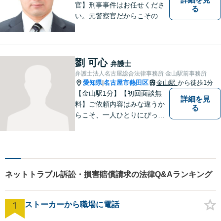
官】刑事事件はお任せくださ
る
い。元警察官だからこその視
点で、有利な解決を目指しま
す。粘り強い交渉を行いま
す。相手側の無理難題に屈す
ることはございません。元警
劉 可心
弁護士
察官の経験を活かした交通事
弁護士法人名古屋総合法律事務所 金山駅前事務所
故事案対応もいたします。
愛知県
名古屋市熱田区
金山駅
から徒歩1分
|
【金山駅1分】【初回面談無
詳細を見
料】ご依頼内容はみな違うか
る
らこそ、一人ひとりにぴった
りの解決を大切にしていま
す。 あなたにとって一番良い
結果を一緒に目指してまいり
ます。誰にも話せず抱えてき
た不安を、どうぞお聞かせく
ネットトラブル訴訟・損害賠償請求の法律Q&Aランキング
ださい。【電話・WEB相談も
対応可能】
1
ストーカーから職場に電話