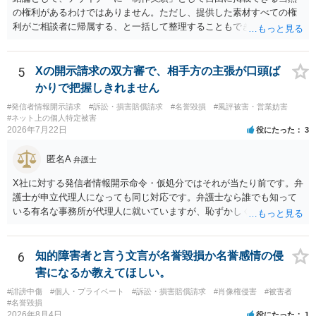
の権利があるわけではありません。ただし、提供した素材すべての権
利がご相談者に帰属する、と一括して整理することもできません。 ご
自身が撮影・執筆した写真や文章は、創作性があれば原則としてご自
身が著作権者です。 他方、ブランド名、文字主体のロゴ、商品情報、
短いキャッチコピー、販売コンセプトなどは、通常、著作物には当た
5
Xの開示請求の双方審で、相手方の主張が口頭ば
りません。ただし、ロゴに独自の図形やイラスト等が含まれる場合に
かりで把握しきれません
は、その表現部分が著作物となる可能性があります。 また、人物写真
#発信者情報開示請求
#訴訟・損害賠償請求
#名誉毀損
#風評被害・営業妨害
の著作権は撮影者に、肖像に関する権利は被写体本人に帰属します
#ネット上の個人特定被害
（著作権法2条・17条）。 ウェブサイト全体に当然に著作権が生じる
2026年7月22日
役にたった
3
わけではありません。デザイナーが独自に制作したイラストやバナー
等は別として、一般的なレイアウトや配色、依頼者から提供された素
匿名A
弁護士
材を希望に沿って配置した部分には、通常、著作物性は認められにく
いと考えられます。仮に具体的な画面構成の一部に創作性が認められ
X社に対する発信者情報開示命令・仮処分ではそれが当たり前です。弁
ても、その権利は当該部分に限られ、ご相談者の写真や文章等を制作
護士が申立代理人になっても同じ対応です。弁護士なら誰でも知って
実績として掲載する権限まで当然に生じるものではありません。 もっ
いる有名な事務所が代理人に就いていますが、恥ずかしくないのだろ
とも、契約書がなくても、見積書、メール、利用規約等に実績掲載へ
うかと思います。
の同意があれば別です。また、単に制作を担当した事実を記載した
り、公開中のサイトへリンクしたりする行為まで当然に禁止できると
6
知的障害者と言う文言が名誉毀損か名誉感情の侵
は限りません。 人物写真については、通常のSNSへの無断掲載と同
害になるか教えてほしい。
様、掲載目的、態様、必要性、本人の特定可能性等から判断されま
#誹謗中傷
#個人・プライベート
#訴訟・損害賠償請求
#肖像権侵害
#被害者
す。営業目的であり、本人も掲載を拒否していることは、違法性を認
#名誉毀損
める方向の事情となりますが、自動的に肖像権侵害となるわけではあ
2026年8月4日
役にたった
1