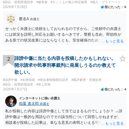
#訴訟・損害賠償請求
#被害者
#ネット上の個人特定被害
#個人・プライベート
2026年7月28日
役にたった
6
匿名A
弁護士
せっかく弁護士に依頼をしておられるのですから、ご依頼中の弁護士
には状況を説明し対応をお願いするべきです。警察も含め、即効性が
ある形での状況改善にはならなくとも、安全確保のためできることは
ある筈です。
2
誹謗中傷に当たる内容を投稿したかもしれない。
開示請求や民事刑事裁判に発展しうるのか教えて
欲しい。
#誹謗中傷
#名誉毀損
#発信者情報開示請求
#風評被害・営業妨害
#訴訟・損害賠償請求
#炎上対策
2026年7月27日
役にたった
4
インターネットに強い弁護士
稲葉 進太郎
弁護士
私が投稿した内容は誹謗中傷として当てはまるものでしょうか？ →誹
謗中傷は一般的な用語なのでその該当性について回答しかねますが、
相談者が投稿した記事は、単なる意見の表明といえる可能性が高く、
権利侵害が認められる可能性は低いと存じます。 もし当てはまるとし