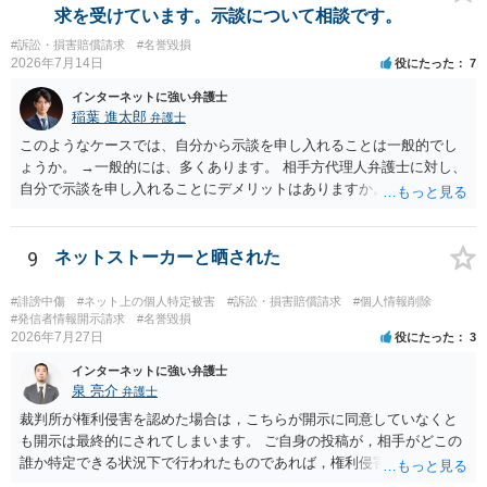
した場合の違約金（100～200万円程度）を定めることには、大きな意
求を受けています。示談について相談です。
味と抑止力があります。 逆に、口外禁止条項を設けると、正当な理由
#訴訟・損害賠償請求
#名誉毀損
がある場合を除いて第三者へ情報開示ができなくなります。そのた
2026年7月14日
役にたった
7
め、口外禁止条項によって自らを縛られてしまうと困るようなケース
（例えば弁護団事件でマスコミ等へ公表する必要があるケース等）で
インターネットに強い弁護士
は、口外禁止の範囲を特定・限定する等の工夫をすることがあります
稲葉 進太郎
弁護士
が、個人間の紛争で、合意後もみだりに紛争情報を口外することそれ
このようなケースでは、自分から示談を申し入れることは一般的でし
自体が異常事態であって、相手方への抑止効果として口外禁止条項を
ょうか。 →一般的には、多くあります。 相手方代理人弁護士に対し、
設定しておく方が望ましい場合が多いと思われます（上記のとおり、
自分で示談を申し入れることにデメリットはありますか。 →弁護士で
口外禁止条項は、違反した際の違約金条項とワンセットにすることで
はない方が減額交渉に望む場合、知識がないことから、相手方が納得
効果を発揮するといえます）。
できる主張を展開するのが難しいという点が指摘されるでしょう。 弁
護士に依頼する経済的余裕がない場合、自分で示談交渉を行う際に注
9
ネットストーカーと晒された
意すべき点があれば教えてください。 →分からないことが出てきたら
弁護士にご相談になるのが良いかと存じます。まずは電話相談などで
#誹謗中傷
#ネット上の個人特定被害
#訴訟・損害賠償請求
#個人情報削除
直接弁護士にご相談になることをお勧めいたします。
#発信者情報開示請求
#名誉毀損
2026年7月27日
役にたった
3
インターネットに強い弁護士
泉 亮介
弁護士
裁判所が権利侵害を認めた場合は，こちらが開示に同意していなくと
も開示は最終的にされてしまいます。 ご自身の投稿が，相手がどこの
誰か特定できる状況下で行われたものであれば，権利侵害性が認めら
れる可能性はあるかと思われます。 もっとも，相手方の晒し行為につ