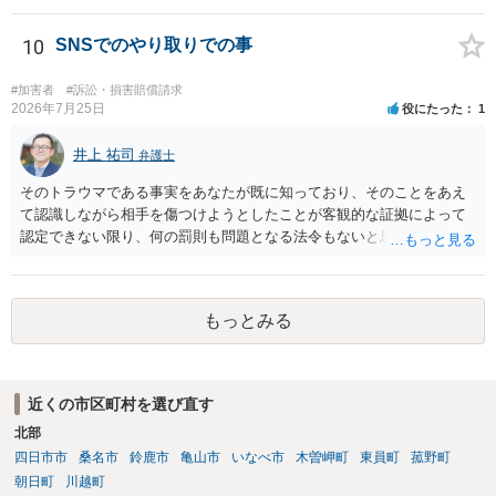
いても，アカウントを特定したうえで，ネットストーカーとして晒し
たのであれば，かかる行為に権利侵害性が認められる可能性はあるで
10
SNSでのやり取りでの事
しょう。
#加害者
#訴訟・損害賠償請求
2026年7月25日
役にたった
1
井上 祐司
弁護士
そのトラウマである事実をあなたが既に知っており、そのことをあえ
て認識しながら相手を傷つけようとしたことが客観的な証拠によって
認定できない限り、何の罰則も問題となる法令もないと思われます。
もっとみる
近くの市区町村を選び直す
北部
四日市市
桑名市
鈴鹿市
亀山市
いなべ市
木曽岬町
東員町
菰野町
朝日町
川越町