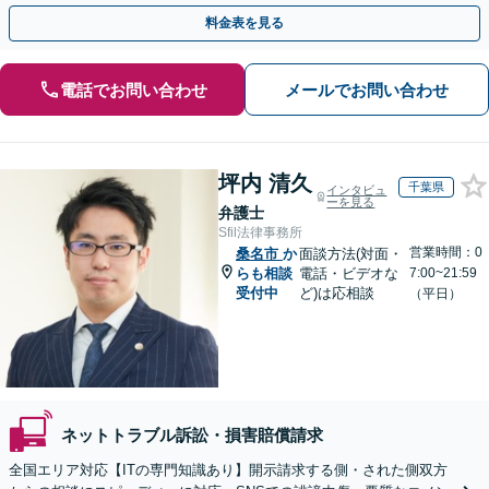
人の特定ができる場合もあり。
料金表を見る
電話でお問い合わせ
メールでお問い合わせ
坪内 清久
千葉県
インタビュ
ーを見る
弁護士
Sfil法律事務所
営業時間：0
桑名市
か
面談方法(対面・
らも相談
電話・ビデオな
7:00~21:59
受付中
ど)は応相談
（平日）
ネットトラブル訴訟・損害賠償請求
全国エリア対応【ITの専門知識あり】開示請求する側・された側双方