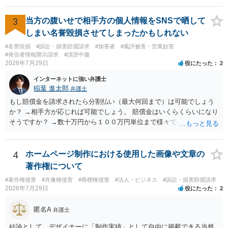
て、開示請求が認められたり、民事裁判や刑事裁判に発展しうるもの
でしょうか？ →権利侵害や、名誉毀損・侮辱に該当する可能性が低い
3
当方の腹いせで相手方の個人情報をSNSで晒して
ため、民事裁判や刑事裁判に発展することはあまり考えられないよう
しまい名誉毀損させてしまったかもしれない
に思われます。
#名誉毀損
#訴訟・損害賠償請求
#加害者
#風評被害・営業妨害
#発信者情報開示請求
#誹謗中傷
2026年7月29日
役にたった
2
インターネットに強い弁護士
稲葉 進太郎
弁護士
もし賠償金を請求されたら分割払い（最大何回まで）は可能でしょう
か？ →相手方が応じれば可能でしょう。 賠償金はいくらくらいになり
そうですか？ →数十万円から１００万円単位まで様々であり、不明で
す。相手方から相談者様に対し請求がなされた場合、減額や分割の交
渉が行われ、双方合意に至れば支払が開始され、決裂して相手方が訴
訟提起を選択すれば訴訟の中で解決がなされる流れが通常です。
4
ホームページ制作における使用した画像や文章の
著作権について
#著作権侵害
#肖像権侵害
#商標権侵害
#法人・ビジネス
#訴訟・損害賠償請求
2026年7月29日
役にたった
2
匿名A
弁護士
結論として、デザイナーに「制作実績」として自由に掲載できる当然