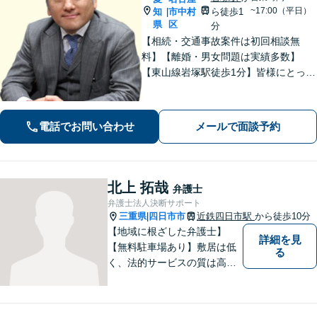
~17:00（平日）
知
市中村
ら徒歩1
|
県
区
分
【相続・交通事故案件は初回相談無
料】【離婚・男女問題は実績多数】
【東山線岩塚駅徒歩1分】皆様にとって
身近な、敷居の低い弁護士を目指して
います。
電話でお問い合わせ
メールで面談予約
北上 拓哉
弁護士
弁護士法人決断サポート
三重県
四日市市
近鉄四日市駅
から徒歩10分
|
【地域に根ざした弁護士】
詳細を見
【無料駐車場あり】敷居は低
る
く、法的サービスの質は高く
をモットーに、ご相談者の立
場に立って、問題の解決を目
指します。交通事故／借金問