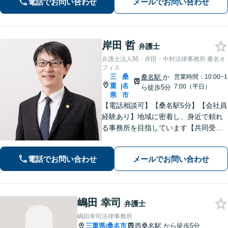
電話でお問い合わせ
メールでお問い合わせ
岸田 哲
弁護士
弁護士法人関・岸田・中村法律事務所 桑名オ
フィス
三
桑
桑名駅
か
営業時間：10:00~1
重
名
|
7:00（平日）
ら徒歩5分
県
市
【電話相談可】【桑名駅5分】【会社員
経験あり】地域に密着し、身近で頼れ
る事務所を目指しています【共同受任
可】相談後、少しでも前進できるよう
全力を尽くします。一人で悩まず、お
電話でお問い合わせ
メールでお問い合わせ
気軽にご相談ください【夜間土日相談
可（要予約）】
嶋田 幸司
弁護士
嶋田幸司法律事務所
三重県
桑名市
西桑名駅
から徒歩5分
|