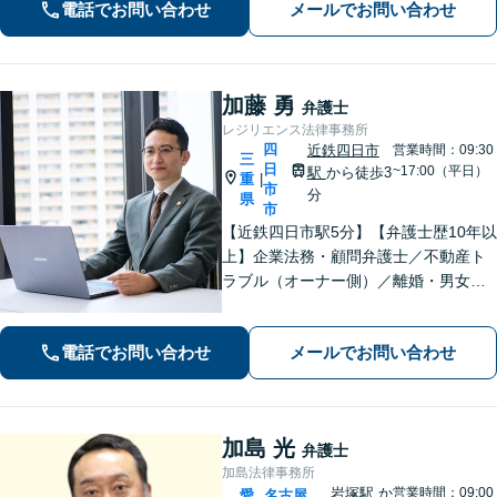
電話でお問い合わせ
メールでお問い合わせ
域に根ざした弁護士】お気軽にお問い
合わせください。
加藤 勇
弁護士
レジリエンス法律事務所
四
近鉄四日市
営業時間：09:30
三
日
~17:00（平日）
駅
から徒歩3
重
|
市
分
県
市
【近鉄四日市駅5分】【弁護士歴10年以
上】企業法務・顧問弁護士／不動産ト
ラブル（オーナー側）／離婚・男女問
題のご相談はお任せください。依頼者
様に寄り添い、解決まで真摯に対応し
電話でお問い合わせ
メールでお問い合わせ
てまいります【多才な他士業との連携
が強み】【完全個室でご相談】
加島 光
弁護士
加島法律事務所
岩塚駅
か
営業時間：09:00
愛
名古屋