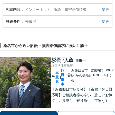
相談内容
インターネット、訴訟・損害賠償請求
変更
詳細条件
未選択
変更
桑名市から近い訴訟・損害賠償請求に強い弁護士
杉岡 弘章
弁護士
杉岡法律事務所
四
近鉄四日市
営業時間：09:00
三
日
~18:00（平日）
駅
から徒歩5
重
|
市
分
県
市
【近鉄四日市駅５分】【夜間／休日対
応可】ご相談者様の辛い・悲しいお気
持ちに共感し、寄り添い、丁寧な対応
を心がけます。離婚／不動産／借金／
相続／刑事事件など、幅広く対応【地