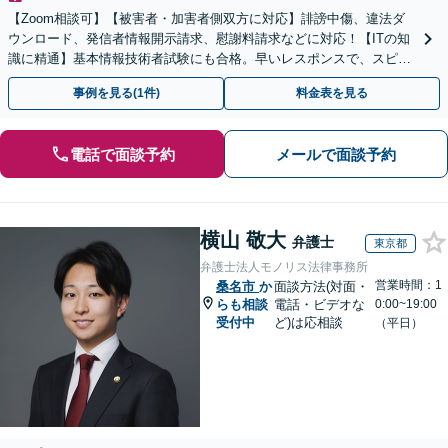
【Zoom相談可】【被害者・加害者側双方に対応】誹謗中傷、違法ダ
ウンロード、発信者情報開示請求、慰謝料請求などに対応！【ITの知
識に精通】基本情報技術者試験にも合格。早いレスポンスで、スピー
ド感を持って対応します。【Torrentの相談◎】
事例を見る(1件)
料金表を見る
電話で面談予約
メールで面談予約
横山 敬大
弁護士
東京都
弁護士法人モノリス法律事務所
営業時間：1
桑名市
か
面談方法(対面・
らも相談
電話・ビデオな
0:00~19:00
受付中
ど)は応相談
（平日）