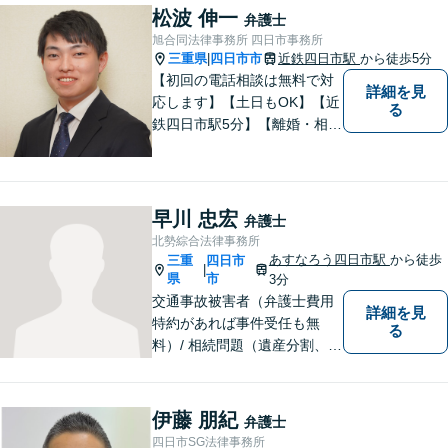
題／離婚問題／相続問題／企
松波 伸一
弁護士
業法務など、幅広く対応可
旭合同法律事務所 四日市事務所
能。【明確な料金体系】どう
三重県
四日市市
近鉄四日市駅
から徒歩5分
|
ぞご連絡ください。
【初回の電話相談は無料で対
詳細を見
応します】【土日もOK】【近
る
鉄四日市駅5分】【離婚・相続
問題】困っている方の力にな
れる様、話を聞き、寄り添い
ます【後見業務などの民事・
刑事事件全般】双方ともに納
早川 忠宏
弁護士
得する解決を目指します【交
北勢綜合法律事務所
通事故】示談金の増額に向け
あすなろう四日市駅
から徒歩
三重
四日市
|
尽力
県
市
3分
交通事故被害者（弁護士費用
詳細を見
特約があれば事件受任も無
る
料）/ 相続問題（遺産分割、遺
言等）。是非一度ご相談くだ
さい。
伊藤 朋紀
弁護士
四日市SG法律事務所