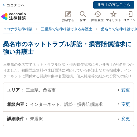
弁護士の方はこちら
ココナラへ
投稿する
探す
閲覧履歴
マイリスト
ログイン
ココナラ法律相談
三重県で法律相談できる弁護士
桑名市で法律相談で
桑名市のネットトラブル訴訟・損害賠償請求に
強い弁護士
三重県の桑名市でネットトラブル訴訟・損害賠償請求に強い弁護士が4名見つか
りました。初回面談無料や休日面談に対応している弁護士なども掲載中。イン
ターネットに関係する誹謗中傷や名誉毀損、個人特定等の細かな分野での絞り
込み検索もでき便利です。特に梅村・長谷川法律事務所の梅村 大樹弁護士や弁
護士法人関・岸田・中村法律事務所 桑名オフィスの岸田 哲弁護士、嶋田幸司法
エリア
三重県、桑名市
変更
律事務所の嶋田 幸司弁護士のプロフィール情報や弁護士費用、強みなどが注目
されています。『桑名市で土日や夜間に発生したネットトラブル訴訟・損害賠
相談内容
インターネット、訴訟・損害賠償請求
変更
償請求のトラブルを今すぐに弁護士に相談したい』『ネットトラブル訴訟・損
害賠償請求のトラブル解決の実績豊富な近くの弁護士を検索したい』『初回相
談無料でネットトラブル訴訟・損害賠償請求を法律相談できる桑名市内の弁護
詳細条件
未選択
変更
士に相談予約したい』などでお困りの相談者さんにおすすめです。