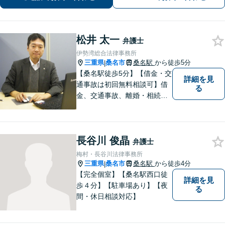
可（要予約）】
松井 太一
弁護士
伊勢湾総合法律事務所
三重県
桑名市
桑名駅
から徒歩5分
|
【桑名駅徒歩5分】【借金・交
詳細を見
通事故は初回無料相談可】借
る
金、交通事故、離婚・相続、
刑事事件など。難しい専門用
語はなるべく使わずに、分か
りやすい説明を心がけており
長谷川 俊晶
ます。地域密着型の法律事務
弁護士
所です。お気軽にどうぞ【弁
梅村・長谷川法律事務所
護士費用特約保険・法テラス
三重県
桑名市
桑名駅
から徒歩4分
|
利用可】
【完全個室】【桑名駅西口徒
詳細を見
歩４分】【駐車場あり】【夜
る
間・休日相談対応】