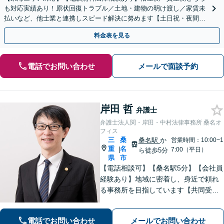
も対応実績あり！原状回復トラブル／土地・建物の明け渡し／家賃未
払いなど、他士業と連携しスピード解決に努めます【土日祝・夜間対
応】【オンライン面談可】【完全個室】
料金表を見る
電話でお問い合わせ
メールで面談予約
岸田 哲
弁護士
弁護士法人関・岸田・中村法律事務所 桑名オ
フィス
三
桑
桑名駅
か
営業時間：10:00~1
重
名
|
7:00（平日）
ら徒歩5分
県
市
【電話相談可】【桑名駅5分】【会社員
経験あり】地域に密着し、身近で頼れ
る事務所を目指しています【共同受任
可】相談後、少しでも前進できるよう
全力を尽くします。一人で悩まず、お
電話でお問い合わせ
メールでお問い合わせ
気軽にご相談ください【夜間土日相談