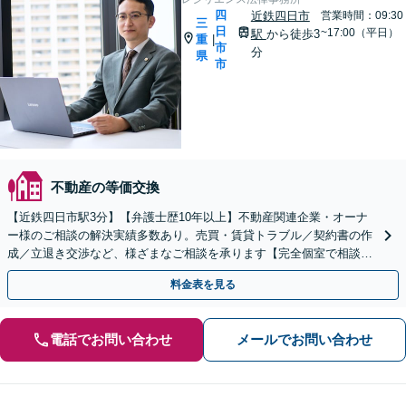
四
近鉄四日市
営業時間：09:30
三
日
~17:00（平日）
駅
から徒歩3
重
|
市
分
県
市
不動産の等価交換
【近鉄四日市駅3分】【弁護士歴10年以上】不動産関連企業・オーナ
ー様のご相談の解決実績多数あり。売買・賃貸トラブル／契約書の作
成／立退き交渉など、様ざまなご相談を承ります【完全個室で相談】
不動産企業の顧問弁護士も対応可能です
料金表を見る
電話でお問い合わせ
メールでお問い合わせ