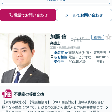
電話でお問い合わせ
メールでお問い合わせ
加藤 信
愛知県
インタビュー
を見る
弁護士
冨田・島岡法律事務所
営業時間：1
桑名市
か
面談方法(対面・
らも相談
電話・ビデオな
0:00~18:00
受付中
ど)は応相談
（平日）
不動産の等価交換
【東海地域対応】【電話相談可】【WEB面談対応】山林や農地を含む
様々な不動産について、行政との交渉から譲受人との契約書作成まで