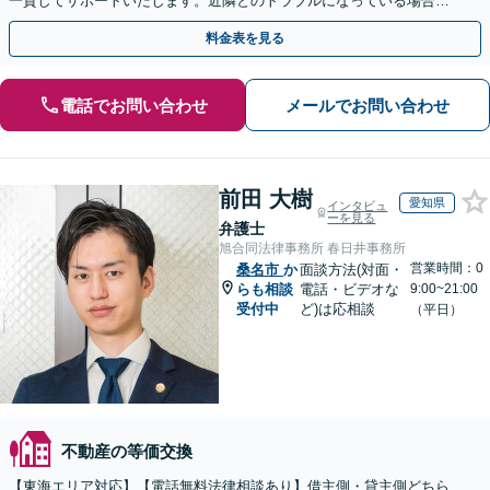
一貫してサポートいたします。近隣とのトラブルになっている場合
や、解決が難航している案件でも、ぜひご相談ください。
料金表を見る
電話でお問い合わせ
メールでお問い合わせ
前田 大樹
愛知県
インタビュ
ーを見る
弁護士
旭合同法律事務所 春日井事務所
営業時間：0
桑名市
か
面談方法(対面・
らも相談
電話・ビデオな
9:00~21:00
受付中
ど)は応相談
（平日）
不動産の等価交換
【東海エリア対応】【電話無料法律相談あり】借主側・貸主側どちら