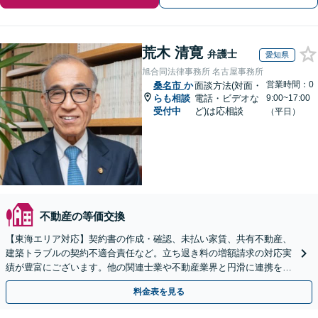
荒木 清寛
弁護士
愛知県
旭合同法律事務所 名古屋事務所
営業時間：0
桑名市
か
面談方法(対面・
らも相談
電話・ビデオな
9:00~17:00
受付中
ど)は応相談
（平日）
不動産の等価交換
【東海エリア対応】契約書の作成・確認、未払い家賃、共有不動産、
建築トラブルの契約不適合責任など。立ち退き料の増額請求の対応実
績が豊富にございます。他の関連士業や不動産業界と円滑に連携を行
い、正確に手続きを進めてまいります。【初回面談無料】
料金表を見る