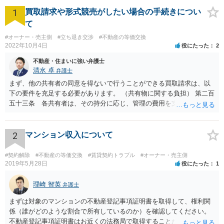
1
買取請求や形式競売がしたい場合の手続きについ
て
#オーナー・売主側
#立ち退き交渉
#不動産の等価交換
2022年10月4日
役にたった
2
不動産・住まいに強い弁護士
清水 卓
弁護士
まず、他の共有者の同意を得ないで行うことができる買取請求は、以
下の要件を充足する必要があります。 （共有物に関する負担） 第二百
五十三条 各共有者は、その持分に応じ、管理の費用を支払い、その
他共有物に関する負担を負う。 ２ 共有者が一年以内に前項の義務を
履行しないときは、他の共有者は、相当の償金を支払ってその者の持
分を取得することができる。 次に、共有物分割請求訴訟を提起した
2
マンション収入について
場合、他の共有者と和解ができれば、その和解内容に基づき解決とな
り、和解ができなければ、判決による解決となります。 ただ、判決
#契約解除
#不動産の等価交換
#賃貸契約トラブル
#オーナー・売主側
による解決の場合も、ご事案に応じて分割の仕方などバリエーション
2019年5月28日
役にたった
1
がいくつかあるため、一度、弁護士に直接相談し、アドバイスを受け
てみることもご検討下さい。
理崎 智英
弁護士
まずは対象のマンションの不動産登記事項証明書を取得して、権利関
係（誰がどのような割合で所有しているのか）を確認してください。
不動産登記事項証明書はお近くの法務局で取得することが出来ます。