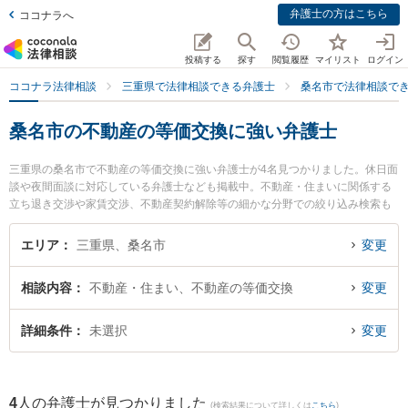
弁護士の方はこちら
ココナラへ
投稿する
探す
閲覧履歴
マイリスト
ログイン
ココナラ法律相談
三重県で法律相談できる弁護士
桑名市で法律相談で
桑名市の不動産の等価交換に強い弁護士
三重県の桑名市で不動産の等価交換に強い弁護士が4名見つかりました。休日面
談や夜間面談に対応している弁護士なども掲載中。不動産・住まいに関係する
立ち退き交渉や家賃交渉、不動産契約解除等の細かな分野での絞り込み検索も
でき便利です。特に弁護士法人関・岸田・中村法律事務所 桑名オフィスの岸田
哲弁護士や伊勢湾総合法律事務所の松井 太一弁護士、梅村・長谷川法律事務所
エリア
三重県、桑名市
変更
の長谷川 俊晶弁護士のプロフィール情報や弁護士費用、強みなどが注目されて
います。『桑名市で土日や夜間に発生した不動産の等価交換のトラブルを今す
相談内容
不動産・住まい、不動産の等価交換
変更
ぐに弁護士に相談したい』『不動産の等価交換のトラブル解決の実績豊富な近
くの弁護士を検索したい』『初回相談無料で不動産の等価交換を法律相談でき
る桑名市内の弁護士に相談予約したい』などでお困りの相談者さんにおすすめ
詳細条件
未選択
変更
です。
4
人の弁護士が見つかりました
(検索結果について詳しくは
こちら
)