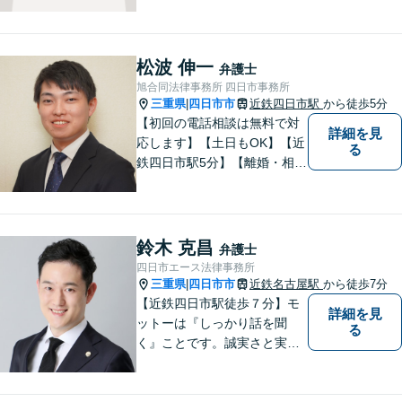
をモットーに、ご相談者の立
場に立って、問題の解決を目
指します。交通事故／借金問
題／離婚問題／相続問題／企
松波 伸一
弁護士
業法務など、幅広く対応可
旭合同法律事務所 四日市事務所
能。【明確な料金体系】どう
三重県
四日市市
近鉄四日市駅
から徒歩5分
|
ぞご連絡ください。
【初回の電話相談は無料で対
詳細を見
応します】【土日もOK】【近
る
鉄四日市駅5分】【離婚・相続
問題】困っている方の力にな
れる様、話を聞き、寄り添い
ます【後見業務などの民事・
刑事事件全般】双方ともに納
鈴木 克昌
弁護士
得する解決を目指します【交
四日市エース法律事務所
通事故】示談金の増額に向け
三重県
四日市市
近鉄名古屋駅
から徒歩7分
|
尽力
【近鉄四日市駅徒歩７分】モ
詳細を見
ットーは『しっかり話を聞
る
く』ことです。誠実さと実直
さを取り柄に、一つ一つの案
件に真摯に向き合います。離
婚問題／企業法務／労働問題