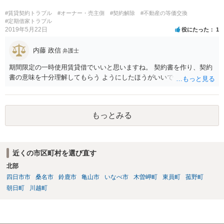
#賃貸契約トラブル
#オーナー・売主側
#契約解除
#不動産の等価交換
#定期借家トラブル
2019年5月22日
役にたった
1
内藤 政信
弁護士
期間限定の一時使用賃貸借でいいと思いますね。 契約書を作り、契約
書の意味を十分理解してもらう ようにしたほうがいいでしょう。
もっとみる
近くの市区町村を選び直す
北部
四日市市
桑名市
鈴鹿市
亀山市
いなべ市
木曽岬町
東員町
菰野町
朝日町
川越町