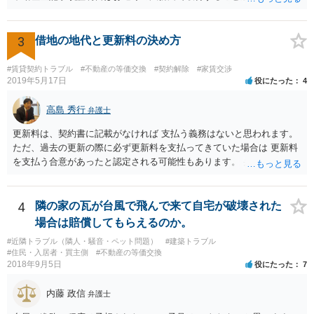
お父さんが共有持分をもっていれば、お父様からの法定相続分につい
てたつをさんは権利をもっているので、相続分に応じた賃料収入をも
らう権利があります。
3
借地の地代と更新料の決め方
#賃貸契約トラブル
#不動産の等価交換
#契約解除
#家賃交渉
2019年5月17日
役にたった
4
高島 秀行
弁護士
更新料は、契約書に記載がなければ 支払う義務はないと思われます。
ただ、過去の更新の際に必ず更新料を支払ってきていた場合は 更新料
を支払う合意があったと認定される可能性もあります。 弁護士に面談
で相談されたらよいと思います。
4
隣の家の瓦が台風で飛んで来て自宅が破壊された
場合は賠償してもらえるのか。
#近隣トラブル（隣人・騒音・ペット問題）
#建築トラブル
#住民・入居者・買主側
#不動産の等価交換
2018年9月5日
役にたった
7
内藤 政信
弁護士