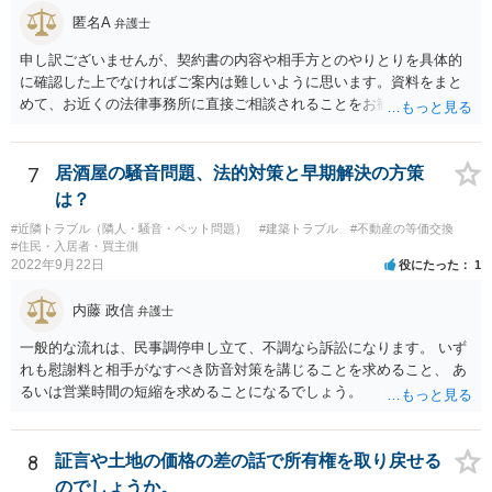
時期によっては、借地借家法ではなく、旧借地法が適用されるご事案
匿名A
弁護士
かもしれません。 ※借地借家法の施行日が平成４年８月１日の関係
申し訳ございませんが、契約書の内容や相手方とのやりとりを具体的
で、平成４年７月３１日以前に締結された借地契約については、依然
に確認した上でなければご案内は難しいように思います。資料をまと
として旧借地法が適用されます。 なお、適用される法律が旧借地
めて、お近くの法律事務所に直接ご相談されることをお勧めいたしま
法、借地借家法のいずれであったとしても、家主側の更新拒絶には正
す。
当事由が必要とされており、裁判実務上も容易には認められていませ
ん。 ただし、借地借家法が施行された平成４年８月１日以降に借地
7
居酒屋の騒音問題、法的対策と早期解決の方策
契約が締結されている場合、契約の更新がないことを前提とする一般
定期借地権となっている可能性もあるので、契約内容の確認をしてみ
は？
てください。 ※本来、借地借家法では、契約を更新しないことを内
#近隣トラブル（隣人・騒音・ペット問題）
#建築トラブル
#不動産の等価交換
容とする特約は、借地人に不利な特約として無効とされます。 しか
#住民・入居者・買主側
しながら、存続期間を50年以上とする借地契約を締結するに際し、３
2022年9月22日
役にたった
1
つの特約（①契約の更新なし、②建物の築造による期間の延長なし、
③建物買取請求をしない）を付ける、一般定期借地権を設定するこが
内藤 政信
弁護士
認められています（借地借家法22条）。 【参考】借地借家法 第２２条
一般的な流れは、民事調停申し立て、不調なら訴訟になります。 いず
（一般定期借地権） 存続期間を５０年以上として借地権を設定する
れも慰謝料と相手がなすべき防音対策を講じることを求めること、 あ
場合においては、第９条及び第１６条の規定にかかわらず、契約の更
るいは営業時間の短縮を求めることになるでしょう。
新（更新の請求及び土地の使用の継続によるものを含む。次条第１項
において同じ。）及び建物の築造による存続期間の延長がなく、並び
に第１３条の規定による買取りの請求をしないこととする旨を定める
ことができる。この場合においては、その特約は、公正証書による等
8
証言や土地の価格の差の話で所有権を取り戻せる
書面によってしなければならない。
のでしょうか。