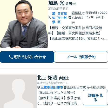
加島 光
弁護士
加島法律事務所
岩塚駅
か
営業時間：09:00
愛
名古屋
~17:00（平日）
知
市中村
ら徒歩1
|
県
区
分
【相続・交通事故案件は初回相談無
料】【離婚・男女問題は実績多数】
【東山線岩塚駅徒歩1分】皆様にとって
身近な、敷居の低い弁護士を目指して
います。
電話でお問い合わせ
メールで面談予約
北上 拓哉
弁護士
弁護士法人決断サポート
三重県
四日市市
近鉄四日市駅
から徒歩10分
|
【地域に根ざした弁護士】
詳細を見
【無料駐車場あり】敷居は低
る
く、法的サービスの質は高く