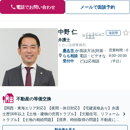
電話でお問い合わせ
メールで面談予約
中野 仁
滋賀県
インタビュー
を見る
弁護士
ミカン法律事務所
営業時間：0
桑名市
か
面談方法(対面・
らも相談
電話・ビデオな
9:00~20:00
受付中
ど)は応相談
（平日）
不動産の等価交換
【関西・東海エリア対応】【夜間・休日対応】【宅建資格あり】弁護
士歴16年以上【土地・建物の売買トラブル】【欠陥住宅、リフォーム
トラブル】【土地の相続問題】【境界、時効取得の問題】不動産に関
するトラブル全般の解決に豊富な経験あり。
料金表を見る