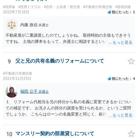
#境界線
#売買トラブル
#住民・入居者・買主側
#不動産の等価交換
#原状回復
2022年7月18日
役にたった
1
内藤 政信
弁護士
不動産屋が二重譲渡したのでしょうかね。 取得時効の主張もできそう
ですね。 土地の謄本をもって、弁護士に相談するといいでしょう。
9
父と兄の共有名義のリフォームについて
#不動産の等価交換
2021年11月25日
役にたった
4
福田 公子
弁護士
１ リフォーム代相当を兄の持分から私の名義に変更できるか につい
ての補足です。 お兄さんの持分の譲渡を受けられるか、というご質問
でしょうか。 こちらはローンの名義変更と同じく、銀行さんの承諾が
なければできません。 こちらも含めて銀行さんとよく協議されてくだ
さい。
10
マンスリー契約の部屋貸しについて