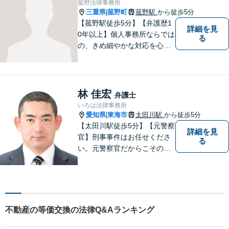
菰野法律事務所
しょう。
三重県
菰野町
菰野駅
から徒歩5分
|
【菰野駅徒歩5分】【弁護歴1
詳細を見
0年以上】個人事務所ならでは
る
の、きめ細やかな対応を心が
けています。「相談してよか
った」と思っていただけるよ
う、最後まで粘り強く弁護を
行います！【完全個室】
林 佳宏
弁護士
いろは法律事務所
愛知県
東海市
太田川駅
から徒歩5分
|
【太田川駅徒歩5分】【元警察
詳細を見
官】刑事事件はお任せくださ
る
い。元警察官だからこその視
点で、有利な解決を目指しま
す。粘り強い交渉を行いま
す。相手側の無理難題に屈す
ることはございません。元警
察官の経験を活かした交通事
不動産の等価交換の法律Q&Aランキング
故事案対応もいたします。