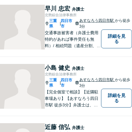
（使用者側）／交通事故／相
早川 忠宏
弁護士
続問題など、幅広く対応。お
北勢綜合法律事務所
気軽にご相談ください。
あすなろう四日市駅
から徒歩
三重
四日市
|
県
市
3分
交通事故被害者（弁護士費用
詳細を見
特約があれば事件受任も無
る
料）/ 相続問題（遺産分割、遺
言等）。是非一度ご相談くだ
さい。
小島 健史
弁護士
北勢綜合法律事務所
あすなろう四日市駅
から徒歩
三重
四日市
|
県
市
3分
【完全個室で相談】【近隣駐
詳細を見
車場あり】【あすなろう四日
る
市駅 徒歩3分】弁護士は、依
頼者の方のサポーターです。
わからないことがあれば、何
でも聞いてください。 問題解
近藤 信弘
弁護士
決に向かって一緒に頑張りま