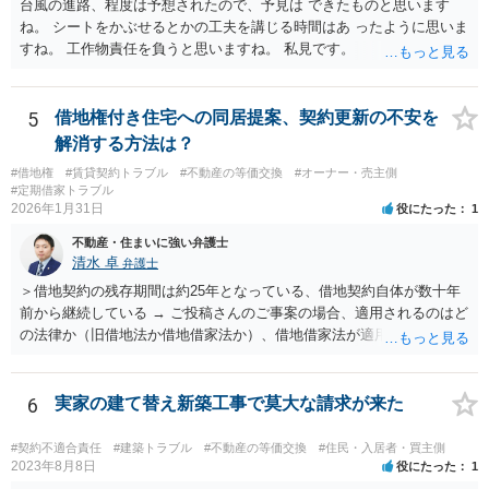
台風の進路、程度は予想されたので、予見は できたものと思います
ね。 シートをかぶせるとかの工夫を講じる時間はあ ったように思いま
すね。 工作物責任を負うと思いますね。 私見です。
5
借地権付き住宅への同居提案、契約更新の不安を
解消する方法は？
#借地権
#賃貸契約トラブル
#不動産の等価交換
#オーナー・売主側
#定期借家トラブル
2026年1月31日
役にたった
1
不動産・住まいに強い弁護士
清水 卓
弁護士
＞借地契約の残存期間は約25年となっている、借地契約自体が数十年
前から継続している → ご投稿さんのご事案の場合、適用されるのはど
の法律か（旧借地法か借地借家法か）、借地借家法が適用される場合
だとして、一般定期借地権となっていないか（そもそも契約の更新が
ないことを前提とする契約か、借地借家法の更新に関する規定の適用
のある契約か）等につき、まず、お父様が締結されている契約書の内
6
実家の建て替え新築工事で莫大な請求が来た
容を確認の上、確かめてみる必要があるように思います。 その上
で、契約書の内容や適用される法律等に基づき、今後の対応を検討な
#契約不適合責任
#建築トラブル
#不動産の等価交換
#住民・入居者・買主側
されるべきでしょう。 借地契約自体が数十年前から継続している等
2023年8月8日
役にたった
1
の事情からしますと、ご投稿さんのご事案は、借地契約が締結された