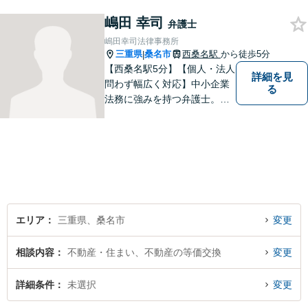
嶋田 幸司
弁護士
嶋田幸司法律事務所
三重県
桑名市
西桑名駅
から徒歩5分
|
【西桑名駅5分】【個人・法人
詳細を見
問わず幅広く対応】中小企業
る
法務に強みを持つ弁護士。個
人事務所ならではのきめ細や
かさが特徴です。依頼者様の
本質的な問題解決に貢献いた
します。お困りごとは、お気
軽にご相談ください。
エリア
三重県、桑名市
変更
相談内容
不動産・住まい、不動産の等価交換
変更
詳細条件
未選択
変更