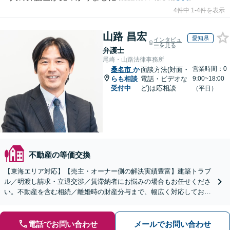
4件中 1-4件を表示
山路 昌宏
愛知県
インタビュ
ーを見る
弁護士
尾崎・山路法律事務所
営業時間：0
桑名市
か
面談方法(対面・
らも相談
電話・ビデオな
9:00~18:00
受付中
ど)は応相談
（平日）
不動産の等価交換
【東海エリア対応】【売主・オーナー側の解決実績豊富】建築トラブ
ル／明渡し請求・立退交渉／賃滞納者にお悩みの場合もお任せくださ
い。不動産を含む相続／離婚時の財産分与まで、幅広く対応しており
ます。【初回面談無料】【セカンドオピニオン対応】
電話でお問い合わせ
メールでお問い合わせ