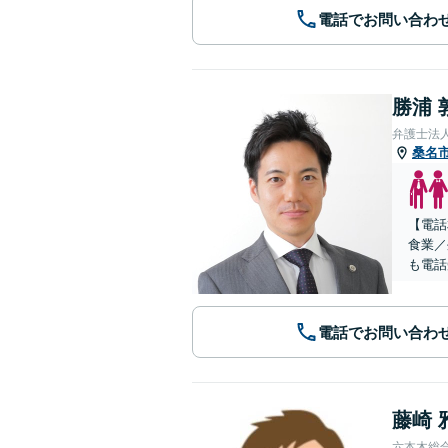
電話でお問い合わ
勝浦 
弁護士法
桑名
【電話
食業／
も電話
電話でお問い合わ
藤崎 
六本木総