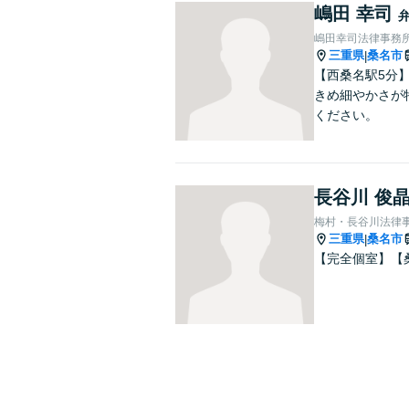
嶋田 幸司
嶋田幸司法律事務
三重県
桑名市
|
【西桑名駅5分
きめ細やかさが
ください。
長谷川 俊
梅村・長谷川法律
三重県
桑名市
|
【完全個室】【