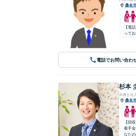
桑名
【電話
ってお
電話でお問い合わ
杉本 
弁護士法
桑名
【回収
着手金
なたの