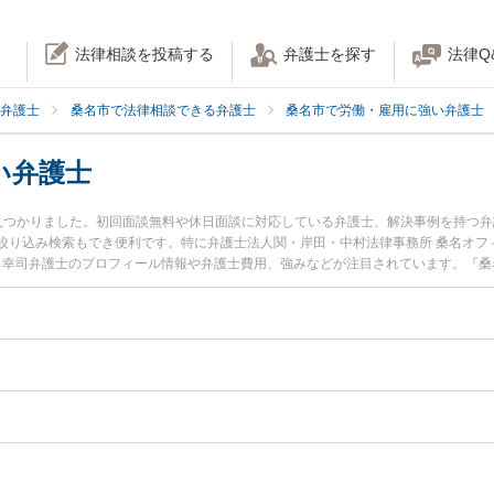
法律相談を投稿する
弁護士を探す
法律Q
弁護士
桑名市で法律相談できる弁護士
桑名市で労働・雇用に強い弁護士
い弁護士
見つかりました。初回面談無料や休日面談に対応している弁護士、解決事例を持つ
絞り込み検索もでき便利です。特に弁護士法人関・岸田・中村法律事務所 桑名オフ
田 幸司弁護士のプロフィール情報や弁護士費用、強みなどが注目されています。『
のトラブル解決の実績豊富な近くの弁護士を検索したい』『初回相談無料で退職代
です。