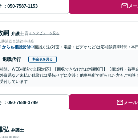
せ
メー
敦嗣
弁護士
インタビューを見る
人勝浦総合法律事務所
市
からも相談受付中
面談方法(対面・電話・ビデオなど)は応相談
営業時間：本
退職代行
料金表を見る
相談、WEB相談で全国対応】【回収できなければ報酬0円】【相談料・着手
外資系など未払い残業代は妥協せずに交渉！他事務所で断られた方もご相談
受付しています
せ
メール
雅弘
弁護士
合法律事務所