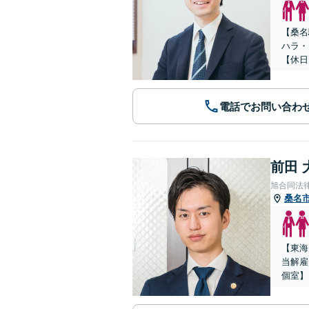
【桑名
ハラ・
【休日
電話でお問い合わ
前田 
旭合同法
桑名
【東海
当解雇
個室】