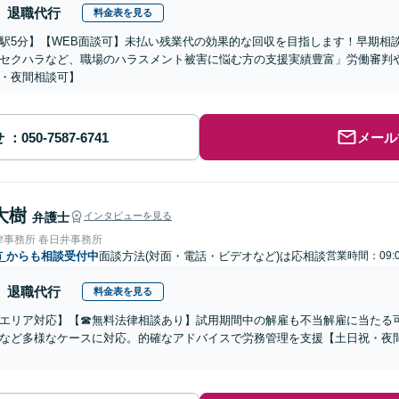
退職代行
料金表を見る
駅5分】【WEB面談可】未払い残業代の効果的な回収を目指します！早期相
セクハラなど、職場のハラスメント被害に悩む方の支援実績豊富」労働審判
・夜間相談可】
せ
メール
大樹
弁護士
インタビューを見る
律事務所 春日井事務所
市
からも相談受付中
面談方法(対面・電話・ビデオなど)は応相談
営業時間：09:0
退職代行
料金表を見る
エリア対応】【☎︎無料法律相談あり】試用期間中の解雇も不当解雇に当たる
など多様なケースに対応。的確なアドバイスで労務管理を支援【土日祝・夜