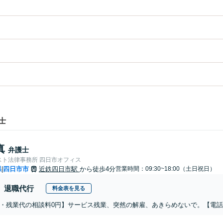
士
真
弁護士
スト法律事務所 四日市オフィス
県
四日市市
近鉄四日市駅
から徒歩4分
営業時間：09:30~18:00（土日祝日）
|
退職代行
料金表を見る
・残業代の相談料0円】サービス残業、突然の解雇、あきらめないで。【電