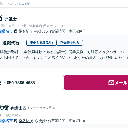
果について詳しくは
こちら
)
哲
弁護士
人関・岸田・中村法律事務所 桑名オフィス
県
桑名市
桑名駅
から徒歩5分
営業時間：本日定休日
|
退職代行
事例を見る(1件)
料金表を見る
駅徒歩5分】【会社員経験のある弁護士】従業員側にも対応／セクハラ・パ
どお困りでしたら、すぐにご相談ください。あなたの味方になり対応いたし
せ
メール
大樹
弁護士
インタビューを見る
谷川法律事務所
県
桑名市
桑名駅
から徒歩4分
営業時間：本日定休日
|