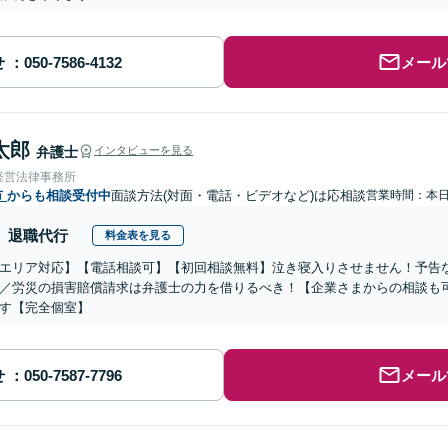
せ
メール
太郎
弁護士
インタビューを見る
経営法律事務所
市
からも相談受付中
面談方法(対面・電話・ビデオなど)は応相談
営業時間：本
退職代行
料金表を見る
エリア対応】【電話相談可】【初回相談無料】泣き寝入りさせません！予告
／労災の損害賠償請求は弁護士の力を借りるべき！【企業さまからの相談も
す【完全個室】
せ
メール