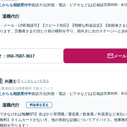
市
からも相談受付中
面談方法(対面・電話・ビデオなど)は応相談
営業時間：本
退職代行
・メール・LINE相談可】【スピード対応】【明瞭な料金設定】【依頼者さ
ります。労働者さまの当たり前の権利を守り、前向きに次のステージへと歩
せ
メール
圭
弁護士
インタビューを見る
人勝浦総合法律事務所 大阪オフィス
市
からも相談受付中
面談方法(対面・電話・ビデオなど)は応相談
営業時間：本
退職代行
料金表を見る
できなければ報酬0円】名ばかり管理職／運送業／飲食業／外資系など未払
無料】タイムカードがない方、他の有効な証拠についてアドバイス。他事務
権利を守ります！