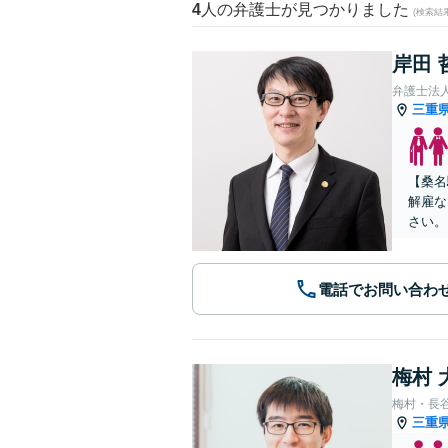
4
人の弁護士が見つかりました
(検索結
岸田 
弁護士法
三重
【桑名
解雇な
さい。
電話でお問い合わ
梅村 
梅村・長
三重