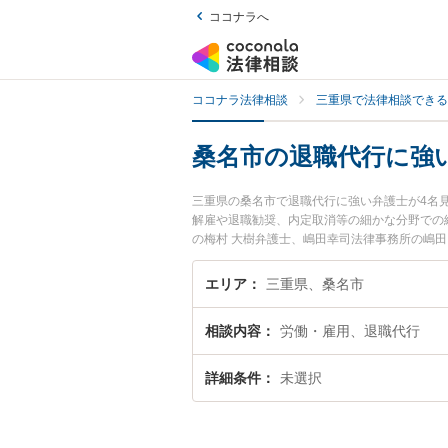
ココナラへ
ココナラ法律相談
三重県で法律相談できる
桑名市の退職代行に強
三重県の桑名市で退職代行に強い弁護士が4名
解雇や退職勧奨、内定取消等の細かな分野での
の梅村 大樹弁護士、嶋田幸司法律事務所の嶋
ルを今すぐに弁護士に相談したい』『退職代行
したい』などでお困りの相談者さんにおすすめ
エリア
三重県、桑名市
相談内容
労働・雇用、退職代行
詳細条件
未選択