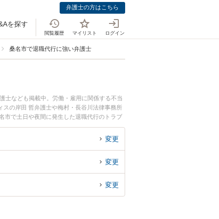
弁護士の方はこちら
&Aを探す
閲覧履歴
マイリスト
ログイン
桑名市で退職代行に強い弁護士
弁護士なども掲載中。労働・雇用に関係する不当
ィスの岸田 哲弁護士や梅村・長谷川法律事務所
桑名市で土日や夜間に発生した退職代行のトラブ
行を法律相談できる桑名市内の弁護士に相談予約
変更
変更
変更