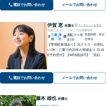
金を0にできる可能性があります。
電話でお問い合わせ
メールでお問い合わせ
伊賀 恵
弁護士
インタビューを見る
弁護士法人シンフォニア法律事務所
津駅
から徒
営業時間：本日
三重
津
|
県
市
定休日
歩1分
【専用駐車場あり】法テラス・分割払
いOK！三重で約20年の実績あり【LIN
E予約受付】【WEB面談可】「笑顔に
なってほしい」がモットー。交渉によ
るスピード解決を目指します【離婚】
性別・年代問わず実績豊富【借金】家
計全体を見直すプランをご提案
電話でお問い合わせ
メールでお問い合わせ
藤本 雄也
弁護士
.