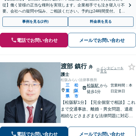
従】働く皆様の正当な権利を実現します。企業相手でも泣き寝入り不
要。会社への疑問や悩み、ご相談ください。予約は24時間受付。【初
回面談無料】【夜間・休日対応可】
事例を見る(2件)
料金表を見る
電話でお問い合わせ
メールでお問い合わせ
渡部 鎮行
弁
インタビューを
見る
護士
松阪みらい法律事務所
三
松
松阪駅
から
営業時間：本
重
阪
|
日定休日
徒歩1分
県
市
【松阪駅1分】【完全個室で相談】これ
まで交通事故、離婚・男女問題、遺産
相続などさまざまな法律問題に対応し
てきました！法律家としてだけではな
く、一人の人として相談者さまに寄り
電話でお問い合わせ
メールでお問い合わせ
添っていきたいと考えております。 ま