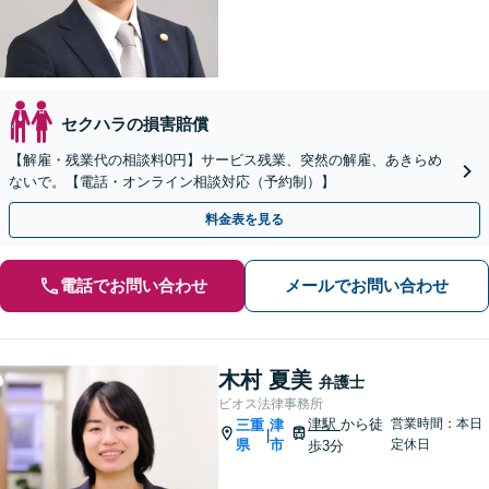
セクハラの損害賠償
【解雇・残業代の相談料0円】サービス残業、突然の解雇、あきらめ
ないで。【電話・オンライン相談対応（予約制）】
料金表を見る
電話でお問い合わせ
メールでお問い合わせ
木村 夏美
弁護士
ビオス法律事務所
津駅
から徒
営業時間：本日
三重
津
|
県
市
定休日
歩3分