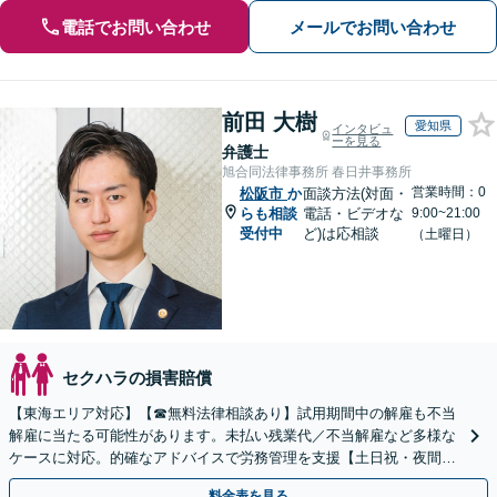
電話でお問い合わせ
メールでお問い合わせ
前田 大樹
愛知県
インタビュ
ーを見る
弁護士
旭合同法律事務所 春日井事務所
営業時間：0
松阪市
か
面談方法(対面・
らも相談
電話・ビデオな
9:00~21:00
受付中
ど)は応相談
（土曜日）
セクハラの損害賠償
【東海エリア対応】【☎︎無料法律相談あり】試用期間中の解雇も不当
解雇に当たる可能性があります。未払い残業代／不当解雇など多様な
ケースに対応。的確なアドバイスで労務管理を支援【土日祝・夜間対
応】【オンライン面談可】【完全個室】
料金表を見る