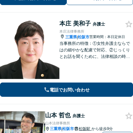
ずはお気軽にご相談ください【夜間面
談可】
本庄 美和子
弁護士
本庄法律事務所
三重県
松阪市
営業時間：本日定休日
|
当事務所の特徴：①女性弁護士ならで
はの細やかな配慮で対応、②じっくり
とお話を聞くために、法律相談の時間
は1時間枠の設定（ただし，初回30分間
分は無料）
電話でお問い合わせ
山本 哲也
弁護士
山本法律事務所
三重県
松阪市
松阪駅
から徒歩9分
|