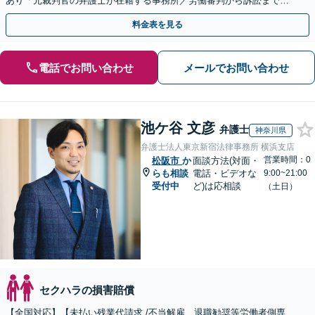
あり「元裁判官の弁護士が在籍する事務所／労働審判から訴訟まで、
裁判官経験を活かした最適な戦略を立案」
料金表を見る
電話でお問い合わせ
メールでお問い合わせ
池ケ谷 文彦
弁護士
神奈川県
弁護士法人東京新宿法律事務所 横浜支店
営業時間：0
松阪市
か
面談方法(対面・
らも相談
電話・ビデオな
9:00~21:00
受付中
ど)は応相談
（土日）
セクハラの損害賠償
【全国対応】【未払い残業代請求 /不当解雇、退職勧奨等労働者側専