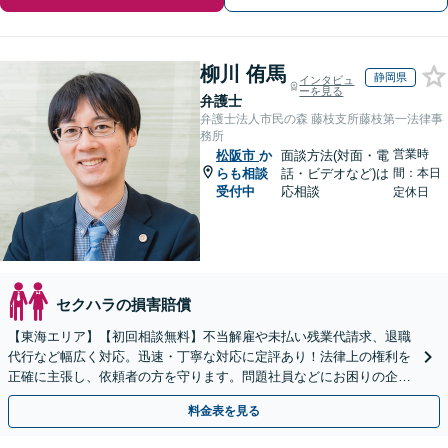
柳川 侑馬
静岡県
インタビュ
ーを見る
弁護士
弁護士法人市民の森 藤枝支所藤枝第一法律事
務所
営業時
松阪市
か
面談方法(対面・電
らも相談
話・ビデオなど)は
間：本日
受付中
応相談
定休日
セクハラの損害賠償
【東海エリア】【初回相談無料】不当解雇や未払い残業代請求、退職
代行など幅広く対応。迅速・丁寧な対応に定評あり！法律上の権利を
正確に主張し、依頼者の方を守ります。問題社員などにお困りの企業
さまもぜひご相談ください【電話相談可】【法テラス可】
料金表を見る