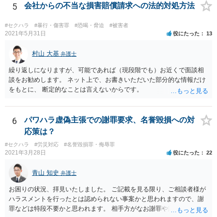
かと思いますが、依頼する弁護士に詳細を説明したうえで指示を仰い
5
会社からの不当な損害賠償請求への法的対処方法
だ方がいいかと思います。
#セクハラ
#暴行・傷害罪
#恐喝・脅迫
#被害者
2021年5月31日
役にたった
13
村山 大基
弁護士
繰り返しになりますが、可能であれば（現段階でも）お近くで面談相
談をお勧めします。 ネット上で、お書きいただいた部分的な情報だけ
をもとに、 断定的なことは言えないからです。
6
パワハラ虚偽主張での謝罪要求、名誉毀損への対
応策は？
#セクハラ
#労災対応
#名誉毀損罪・侮辱罪
2021年3月28日
役にたった
22
青山 知史
弁護士
お困りの状況、拝見いたしました。 ご記載を見る限り、ご相談者様が
ハラスメントを行ったとは認められない事案かと思われますので、謝
罪などは特段不要かと思われます。 相手方がなお謝罪や賠償を要求す