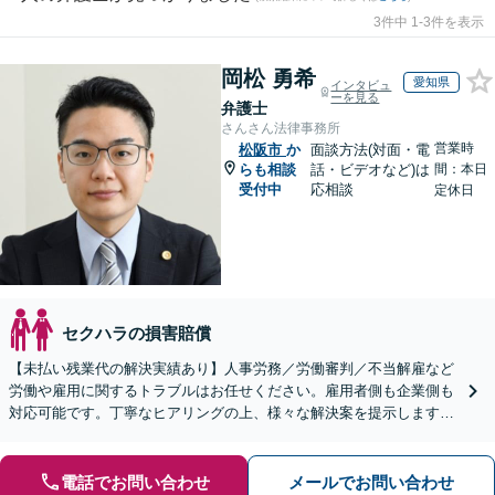
3件中 1-3件を表示
岡松 勇希
愛知県
インタビュ
ーを見る
弁護士
さんさん法律事務所
営業時
松阪市
か
面談方法(対面・電
らも相談
話・ビデオなど)は
間：本日
受付中
応相談
定休日
セクハラの損害賠償
【未払い残業代の解決実績あり】人事労務／労働審判／不当解雇など
労働や雇用に関するトラブルはお任せください。雇用者側も企業側も
対応可能です。丁寧なヒアリングの上、様々な解決案を提示します
【ビデオ面談OK】【御器所駅／桜山駅徒歩14分】
電話でお問い合わせ
メールでお問い合わせ