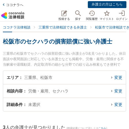
弁護士の方はこちら
ココナラへ
投稿する
探す
閲覧履歴
マイリスト
ログイン
ココナラ法律相談
三重県で法律相談できる弁護士
松阪市で法律相談で
松阪市のセクハラの損害賠償に強い弁護士
三重県の松阪市でセクハラの損害賠償に強い弁護士が3名見つかりました。休日
面談や夜間面談に対応している弁護士なども掲載中。労働・雇用に関係する不
当解雇や退職勧奨、内定取消等の細かな分野での絞り込み検索もでき便利で
す。特に松阪みらい法律事務所の渡部 鎮行弁護士や本庄法律事務所の本庄 美和
子弁護士、山本法律事務所の山本 哲也弁護士のプロフィール情報や弁護士費
エリア
三重県、松阪市
変更
用、強みなどが注目されています。『松阪市で土日や夜間に発生したセクハラ
の損害賠償のトラブルを今すぐに弁護士に相談したい』『セクハラの損害賠償
相談内容
労働・雇用、セクハラ
変更
のトラブル解決の実績豊富な近くの弁護士を検索したい』『初回相談無料でセ
クハラの損害賠償を法律相談できる松阪市内の弁護士に相談予約したい』など
でお困りの相談者さんにおすすめです。
詳細条件
未選択
変更
3
人の弁護士が見つかりました
(検索結果について詳しくは
こちら
)