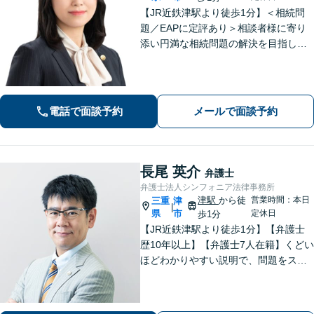
【JR近鉄津駅より徒歩1分】＜相続問
題／EAPに定評あり＞相談者様に寄り
添い円満な相続問題の解決を目指しま
す。遺産分割・遺言書作成・民事信託
など、幅広い対応が可能＜企業向けEA
P＞従業員の抱えるお悩みをお伺いし、
改善・解決を目指します
電話で面談予約
メールで面談予約
長尾 英介
弁護士
弁護士法人シンフォニア法律事務所
津駅
から徒
営業時間：本日
三重
津
|
県
市
定休日
歩1分
【JR近鉄津駅より徒歩1分】【弁護士
歴10年以上】【弁護士7人在籍】くどい
ほどわかりやすい説明で、問題をスム
ーズに解決します！【離婚・男女問
題】男性側のご相談・ご依頼の実績多
数【借金・債務整理】自己破産で、借