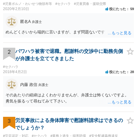
#児童ポルノ・わいせつ物頒布等
#セクハラ
#児童買春・援助交際
2020年2月10日
役にたった
59
匿名A
弁護士
めんどくさいから端的に言いますが、まず問題ないです
2
パワハラ被害で退職。慰謝料の交渉中に勤務先側
が弁護士を立ててきました
#セクハラ
2018年4月2日
役にたった
28
内藤 政信
弁護士
そのあたりの経緯はよくわかりませんが、弁護士は怖くないですよ。
勇気を振るって尋ねてみて下さい。
3
労災事故による身体障害で慰謝料請求はできるの
でしょうか？
#労災認定・対応
#セクハラ
#業務上過失・損害賠償
#安全配慮義務違反