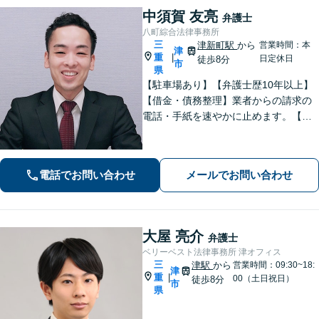
中須賀 友亮
弁護士
八町綜合法律事務所
三
津新町駅
から
営業時間：本
津
重
|
日定休日
徒歩8分
市
県
【駐車場あり】【弁護士歴10年以上】
【借金・債務整理】業者からの請求の
電話・手紙を速やかに止めます。【交
通事故】解決実績多数。適切な賠償金
額の獲得に尽力します。物損も対応し
ます。【分割払い利用可】【当日・夜
電話でお問い合わせ
メールでお問い合わせ
間の面談可】【完全個室で対応】
大屋 亮介
弁護士
ベリーベスト法律事務所 津オフィス
三
津駅
から
営業時間：09:30~18:
津
重
|
00（土日祝日）
徒歩8分
市
県