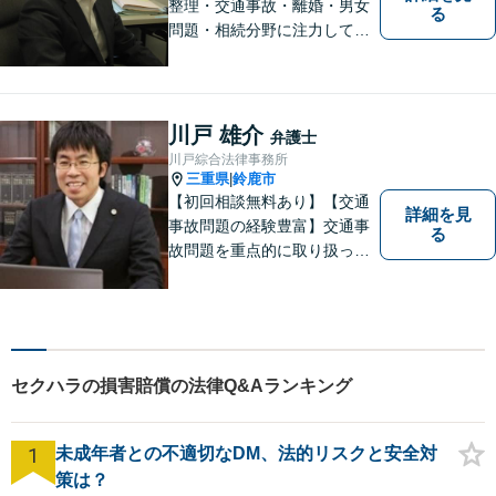
整理・交通事故・離婚・男女
る
問題・相続分野に注力してい
る弁護士です。お困りの方は
是非一度ご相談ください。
【個人の債務整理、交通事故
相談は初回無料】【夜間予約
川戸 雄介
弁護士
可能】
川戸綜合法律事務所
三重県
鈴鹿市
|
【初回相談無料あり】【交通
詳細を見
事故問題の経験豊富】交通事
る
故問題を重点的に取り扱って
おり、中でも被害者からのご
相談案件を中心に手掛けてい
ます。その他の法律問題につ
いても、あなたの身近な相談
役として、あなたの力になり
セクハラの損害賠償の法律Q&Aランキング
ます。
1
未成年者との不適切なDM、法的リスクと安全対
策は？