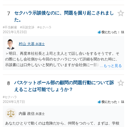
る場合、こうした観点で内容証明郵便などの通知を発したり、また、
訴訟などによって債務不存在確認などを求めることも可能です。 相手
方の行為は、ご相談者様の名誉や名誉感情を損なう事項を第三者に通
7
セクハラ示談後なのに、問題を掘り起こされまし
知したものであり、社内でも共有されている実態を考えれば、金額の
た。
多寡は別として、名誉毀損に基づく損害賠償請求などが成立する可能
#不当解雇
#示談交渉
#セクハラ
性もあるかと思われます。 本件に対する対応ですが、そもそも根拠を
2021年1月23日
役にたった
11
欠く主張であり、会社としても相手方の請求を取り合うつもり事態が
ない可能性もあるかと思われます。 こうした場合であれば、結局は相
村山 大基
弁護士
手方として、言い分がなにも通らないまま、断念ををすることにな
り、ご相談者様も直接に問題のある人物と接触を持たずに済むかと思
＞明日、再度本社社長と上司と主人とで話し合いをするそうです。そ
いますので、必ずしも、ご相談者様がコストをかけて、相手方を責め
の際にもし会社側から今回のセクハラについて詳細を聞かれた時に、
るまでをしなくともよいかとも考えられます。 もっとも、ご相談者様
示談書には口外しないと契約していますが会社側に一部始終を話して
として本件行動が納得できない場合には、コスト面も生じることから
しまって良いのでしょうか？もし会社側の質問に答えてはいけない場
十分にご検討をいただく必要はあるかと思いますが、相手方に対して
合、どのように対応したら良いですか？ 一番無難なのは、①事前に弁
正式な警告の書面を送ったり、名誉毀損に当たりうる行為について、
護士に相談してからにしたい、と伝え、②話し合いを延期してもらっ
8
バスケットボール部の顧問の問題行動について訴
賠償を求めていく余地はあるかと思われます。
てご主人が近くで法律相談に行くことです。 ネット上ですと、示談書
えることは可能でしょうか？
も確認できませんし、「言葉による下ネタ」がどのようなものか、示
#セクハラ
談に至る具体的な経緯、示談後相手が会社に話した内容など、詳しい
2024年1月7日
役にたった
11
事情がわかりません。これらの事情がわからずに、相談者さんからの
又聞きの情報だけをもとに回答するのは妥当ではないと考えるからで
内藤 政信
弁護士
す。
あなたひとりで動くのは危険だから、仲間をつのって、まずは、学校