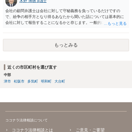
木野 博徳
弁護士
会社の顧問弁護士は会社に対して守秘義務を負っているだけですの
で、紛争の相手方となり得るあなたから聞いた話については基本的に
会社に対して報告することになるかと存じます。一般的に弁護士かぎ
りの話にしてほしいという相手方の要望を受け容れることは状況によ
ってはあるかもしれませんが、相手方に誤解を与える可能性があり、
利益相反の問題が生じうるのでそういった要請は拒絶する場合が大半
もっとみる
でしょうし、とりわけ今回の状況において弁護士かぎりの話にしてほ
しいという要望を受け容れる弁護士はほとんどいないと思います。 会
社内の部署に相談した場合についても通常は会社内で情報共有が図ら
れるでしょうから、結局のところ、関係資料等をまとめて一度弁護士
近くの市区町村を選び直す
に相談した上で、事案の見通し等を示してもらい、訴訟するかどうか
中部
を早急に決断された方が良いかと存じます。訴訟提起を選択される場
合は、通常、会社が隠蔽のため過去の記録を廃棄すること等を防ぐた
津市
松阪市
多気町
明和町
大台町
め、弁護士と相談の上、訴え提起前の証拠保全の要否等を検討するこ
とになります。 いずれにせよ、あなたの動きを悟られた場合、少なく
とも一般論としては会社が隠蔽工作を行う可能性があるため、慎重な
対応が必要になってくるかと存じます。
ココナラ法律相談について
ココナラ法律相談とは
ご意見・ご要望