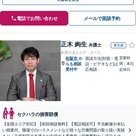
電話でお問い合わせ
メールで面談予約
正木 絢生
弁護士
東京都
弁護士法人ユア・エース
営業時
松阪市
か
面談方法(対面・電
らも相談
話・ビデオなど)は
間：本日
受付中
応相談
定休日
セクハラの損害賠償
【全国エリア対応】【初回相談無料】【電話相談可】不当解雇や未払
い残業代、職場でのハラスメントなど様々な労働問題の取り扱い実績