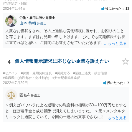
#労災認定・対応
2024年1月4日
役にたった
13
労働・雇用に強い弁護士
山本 恭輔
弁護士
大変なお怪我をされ、その上過酷な労働環境に置かれ、お困りのこと
と存じます。まずはお見舞い申し上げます。 少しでも問題解決のお役
に立てればと思い、ご質問にお答えさせていただきます。 ご相談者の
具体的な会社内での立場や入手可能な証拠資料にもよりますが、お怪
我に関しては労災保険からの給付や会社からの損害賠償が、過重労働
に関しては未払残業代の支払が受けられる可能性がある事案とお見受
4
個人情報開示請求に応じない企業を訴えたい
けします。 請求が認められる可能性や採るべき手続を検討するには、
様々な事情のヒアリングや証拠資料の検討が必要になるため、今後の
#セクハラ
#労働・雇用契約違反
#労災対応
#業務上過失・損害賠償
方針の検討も含め、一度面談にて法律相談をされることをおすすめし
#退職理由(自己都合・会社都合)
#安全配慮義務違反
2022年7月29日
役にたった
7
ます。
匿名A
弁護士
＞例えばパワハラによる退職での慰謝料の相場が50～100万円だとする
と、ほぼ着手金と成功報酬で消えてしまいますね。 ＞元々メンタルク
リニックに通院していて、今回の一連の出来事でさらに悪化した事実
を医師の診断書で証拠として提出しても慰謝料は変わらないですか？
万が一、慰謝料請求が認められるにしても金額としては微々たるもの