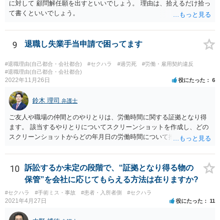
に対して 顧問解任願を出すといいでしょう。 理由は、拾えるだけ拾っ
て書くといいでしょう。
9
退職し失業手当申請で困ってます
#退職理由(自己都合・会社都合)
#セクハラ
#過労死
#労働・雇用契約違反
#退職理由(自己都合・会社都合)
2022年11月26日
役にたった
6
鈴木 理司
弁護士
ご友人や職場の仲間とのやりとりは、労働時間に関する証拠となり得
ます。 該当するやりとりについてスクリーンショットを作成し、どの
スクリーンショットからどの年月日の労働時間について推定できるか
報告書にまとめ、ハローワークに提出しましょう。
10
訴訟するか未定の段階で、“証拠となり得る物の
保管”を会社に応じてもらえる方法は在りますか?
#セクハラ
#手術ミス・事故
#患者・入所者側
#セクハラ
2021年4月27日
役にたった
11