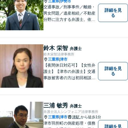
三重県
伊勢市
|
交通事故／刑事事件／離婚・
詳細を見
男女問題／遺産相続／不動産
る
分野に注力する弁護士。依頼
者の気持ちに寄り添って働く
ことがモットーです。まずは
お気軽にご相談ください！
【離婚・男女問題の経験多
鈴木 栄智
弁護士
数】
鈴木栄智法律事務所
三重県
津市
|
【夜間休日対応可】【女性弁
詳細を見
護士】【津市の弁護士】交通
る
事故被害者の方は初回相談無
料です。ぜひ一度ご相談くだ
さい。
三浦 敏秀
弁護士
弁護士法人シンフォニア法律事務所
三重県
津市
津駅
から徒歩1分
|
津市羽所町の倒産処理・債務
詳細を見