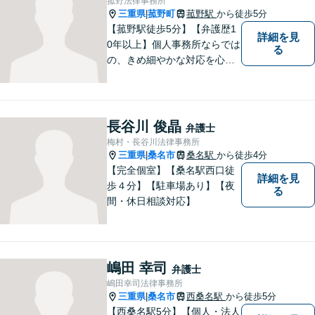
菰野法律事務所
ます。
三重県
菰野町
菰野駅
から徒歩5分
|
【菰野駅徒歩5分】【弁護歴1
詳細を見
0年以上】個人事務所ならでは
る
の、きめ細やかな対応を心が
けています。「相談してよか
った」と思っていただけるよ
う、最後まで粘り強く弁護を
行います！【完全個室】
長谷川 俊晶
弁護士
梅村・長谷川法律事務所
三重県
桑名市
桑名駅
から徒歩4分
|
【完全個室】【桑名駅西口徒
詳細を見
歩４分】【駐車場あり】【夜
る
間・休日相談対応】
嶋田 幸司
弁護士
嶋田幸司法律事務所
三重県
桑名市
西桑名駅
から徒歩5分
|
【西桑名駅5分】【個人・法人