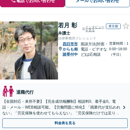
電話でお問い合わせ
メールでお問い合わせ
若月 彰
東京都
インタビュー
を見る
弁護士
法律事務所クレシェンド
営業時間：1
四日市市
面談方法(対面・
からも相
電話・ビデオな
0:00~18:00
談受付中
ど)は応相談
（平日）
退職代行
【全国対応・来所不要】【完全成功報酬制】相談料0、着手金0。電
話・メール・WEB相談可能。【労働問題に特化】「残業代が支払われ
ない」「労災保険を使わせてもらえない」「労災保険だけでは足りな
い。損害賠償請求したい」など労働問題はお任せを。
料金表を見る