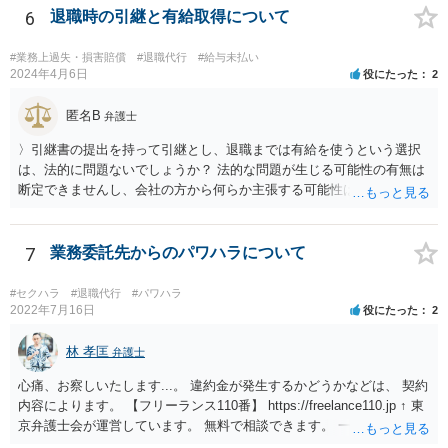
6
退職時の引継と有給取得について
#業務上過失・損害賠償
#退職代行
#給与未払い
2024年4月6日
役にたった
2
匿名B
弁護士
〉引継書の提出を持って引継とし、退職までは有給を使うという選択
は、法的に問題ないでしょうか？ 法的な問題が生じる可能性の有無は
断定できませんし、会社の方から何らか主張する可能性はあります。
しかし、現実に損害賠償責任を負うことは、ほとんど考えられませ
ん。 それよりも、書いておられる事情がある場合は、いつ、どのよう
な方法で、退職の意思及び退職日まで全日有給休暇を使用することを
7
業務委託先からのパワハラについて
会社に伝えるかが、問題になるかもしれないです。 場合よっては退職
代行の利用などもご検討なさってください。
#セクハラ
#退職代行
#パワハラ
2022年7月16日
役にたった
2
林 孝匡
弁護士
心痛、お察しいたします...。 違約金が発生するかどうかなどは、 契約
内容によります。 【フリーランス110番】 https://freelance110.jp ↑ 東
京弁護士会が運営しています。 無料で相談できます。 一度、ご相談す
ることを検討してみてください。 かりに違約金が発生するとしても、