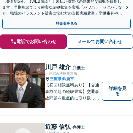
【桑名駅5分】【WEB面談可】未払い残業代の効果的な回収を目指し
ます！早期相談でより確実な証拠収集を実現「パワハラ・セクハラな
ど、職場のハラスメント被害に悩む方の支援実績豊富」労働審判や訴
訟を視野に、毅然とした対応で【休日・夜間相談可】
料金表を見る
電話でお問い合わせ
メールでお問い合わせ
川戸 雄介
弁護士
川戸綜合法律事務所
三重県
鈴鹿市
|
【初回相談無料あり】【交通
詳細を見
事故問題の経験豊富】交通事
る
故問題を重点的に取り扱って
おり、中でも被害者からのご
相談案件を中心に手掛けてい
ます。その他の法律問題につ
いても、あなたの身近な相談
近藤 信弘
弁護士
役として、あなたの力になり