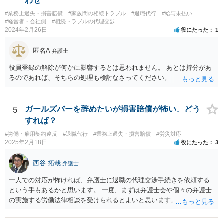
わせ"
#業務上過失・損害賠償
#家族間の相続トラブル
#退職代行
#給与未払い
#経営者・会社側
#相続トラブルの代理交渉
2024年2月26日
役にたった
1
匿名A
弁護士
役員登録の解除が何かに影響するとは思われません。 あとは持分があ
るのであれば、そちらの処理も検討なさってください。
5
ガールズバーを辞めたいが損害賠償が怖い、どう
すれば？
#労働・雇用契約違反
#退職代行
#業務上過失・損害賠償
#労災対応
2025年2月18日
役にたった
3
西谷 拓哉
弁護士
一人での対応が怖ければ、弁護士に退職の代理交渉手続きを依頼する
という手もあるかと思います。 一度、まずは弁護士会や個々の弁護士
の実施する労働法律相談を受けられるとよいと思います。