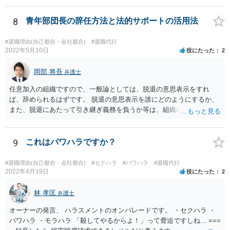
「パワハラしてたよね」という材料で 減額交渉も可能かもしれませ
ん。
8
青年部団長の辞任方法と法的サポートの活用法
#退職理由(自己都合・会社都合)
#退職代行
2022年5月10日
役にたった
2
岡部 将吾
弁護士
任意加入の組織ですので、一般論としては、脱退の意思表示をすれ
ば、辞められるはずです。 脱退の意思表示を誰にどのようにするか、
また、脱退にあたって引き継ぎ義務を負うか等は、組織の実態等を踏
まえて個別的に判断する必要があります。 弁護士に直接相談すれば、
もう少し具体的な対応方法についてアドバイスを受けられると思いま
す。
9
これはパワハラですか？
#退職理由(自己都合・会社都合)
#セクハラ
#パワハラ
#退職代行
2022年4月19日
役にたった
2
林 孝匡
弁護士
オーナーの発言、 ハラスメントのオンパレードです。 ・セクハラ ・
パワハラ ・モラハラ 「殺してやるからよ！」って脅迫ですしね... ===