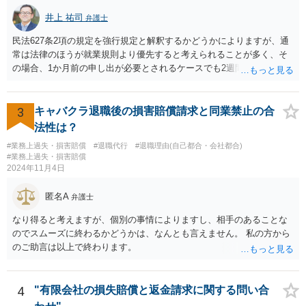
井上 祐司
弁護士
民法627条2項の規定を強行規定と解釈するかどうかによりますが、通
常は法律のほうが就業規則より優先すると考えられることが多く、そ
の場合、1か月前の申し出が必要とされるケースでも2週間前の退職予
告で退職の効果が生じると考えられます。 もっとも、退職1か月前の
申し出は世間のあらゆる業種で広く採用されたルールであり、それ自
体が不合理と判断されるようなものではないため、就業規則・退職金
3
キャバクラ退職後の損害賠償請求と同業禁止の合
規程において「正当な理由なく会社の承認を得ずに退職した場合や引
法性は？
継ぎを行わずに退職した場合に退職金を減額ないし不支給とする」旨
#業務上過失・損害賠償
#退職代行
#退職理由(自己都合・会社都合)
の条項が設けられている場合、その制約を受けることは考えられま
#業務上過失・損害賠償
す。
2024年11月4日
匿名A
弁護士
なり得ると考えますが、個別の事情によりますし、相手のあることな
のでスムーズに終わるかどうかは、なんとも言えません。 私の方から
のご助言は以上で終わります。
4
"有限会社の損失賠償と返金請求に関する問い合