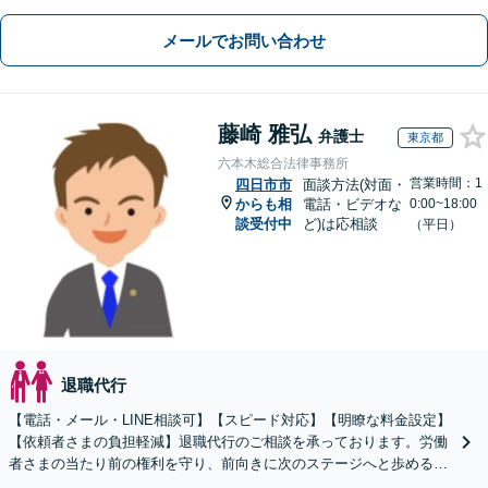
メールでお問い合わせ
藤崎 雅弘
弁護士
東京都
六本木総合法律事務所
営業時間：1
四日市市
面談方法(対面・
からも相
電話・ビデオな
0:00~18:00
談受付中
ど)は応相談
（平日）
退職代行
【電話・メール・LINE相談可】【スピード対応】【明瞭な料金設定】
【依頼者さまの負担軽減】退職代行のご相談を承っております。労働
者さまの当たり前の権利を守り、前向きに次のステージへと歩めるよ
う全力でサポートいたします。