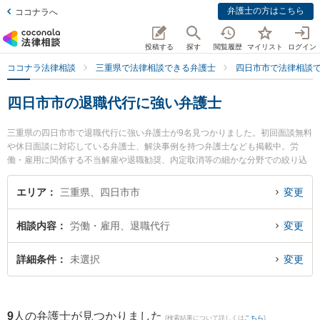
弁護士の方はこちら
ココナラへ
投稿する
探す
閲覧履歴
マイリスト
ログイン
ココナラ法律相談
三重県で法律相談できる弁護士
四日市市で法律相談
四日市市の退職代行に強い弁護士
三重県の四日市市で退職代行に強い弁護士が9名見つかりました。初回面談無料
や休日面談に対応している弁護士、解決事例を持つ弁護士なども掲載中。労
働・雇用に関係する不当解雇や退職勧奨、内定取消等の細かな分野での絞り込
み検索もでき便利です。特にベリーベスト法律事務所 四日市オフィスの姜 成真
弁護士やレジリエンス法律事務所の加藤 勇弁護士、杉岡法律事務所の杉岡 弘章
エリア
三重県、四日市市
変更
弁護士のプロフィール情報や弁護士費用、強みなどが注目されています。『四
日市市で土日や夜間に発生した退職代行のトラブルを今すぐに弁護士に相談し
相談内容
労働・雇用、退職代行
変更
たい』『退職代行のトラブル解決の実績豊富な近くの弁護士を検索したい』
『初回相談無料で退職代行を法律相談できる四日市市内の弁護士に相談予約し
たい』などでお困りの相談者さんにおすすめです。
詳細条件
未選択
変更
9
人の弁護士が見つかりました
(検索結果について詳しくは
こちら
)