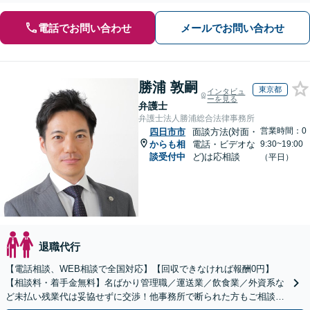
電話でお問い合わせ
メールでお問い合わせ
勝浦 敦嗣
東京都
インタビュ
ーを見る
弁護士
弁護士法人勝浦総合法律事務所
営業時間：0
四日市市
面談方法(対面・
からも相
電話・ビデオな
9:30~19:00
談受付中
ど)は応相談
（平日）
退職代行
【電話相談、WEB相談で全国対応】【回収できなければ報酬0円】
【相談料・着手金無料】名ばかり管理職／運送業／飲食業／外資系な
ど未払い残業代は妥協せずに交渉！他事務所で断られた方もご相談く