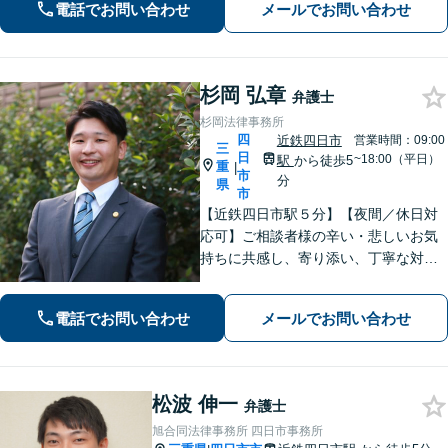
電話でお問い合わせ
メールでお問い合わせ
てまいります【多才な他士業との連携
が強み】【完全個室でご相談】
杉岡 弘章
弁護士
杉岡法律事務所
四
近鉄四日市
営業時間：09:00
三
日
~18:00（平日）
駅
から徒歩5
重
|
市
分
県
市
【近鉄四日市駅５分】【夜間／休日対
応可】ご相談者様の辛い・悲しいお気
持ちに共感し、寄り添い、丁寧な対応
を心がけます。離婚／不動産／借金／
相続／刑事事件など、幅広く対応【地
電話でお問い合わせ
メールでお問い合わせ
域に根ざした弁護士】お気軽にお問い
合わせください。
松波 伸一
弁護士
旭合同法律事務所 四日市事務所