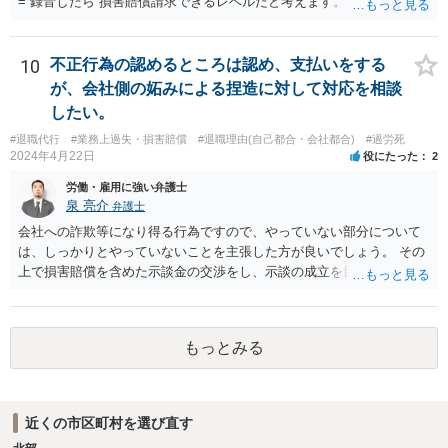
= 録音したら 損害賠償請求できるレベルだと考えます。 ━━━━━━
━━━ ▼ ご参考になればと ━━━━━━━━━ ・証拠の集め方 ・訴
え方 ・パワハラ裁判例については、 私がブログを書いています。 プ
ロフィールのリンクから飛べます。 ご参考になれば幸いです。
10
不正行為の認めるところは認め、支払いをする
が、会社側の妬みによる捏造に対して対応を相談
したい。
#退職代行
#業務上過失・損害賠償
#退職理由(自己都合・会社都合)
#過労死
2024年4月22日
役にたった
2
労働・雇用に強い弁護士
泉 亮介
弁護士
会社への詐欺等になり得る行為ですので、やっていない部分について
は、しっかりとやっていないことを主張した方が良いでしょう。 その
上で損害賠償を含めた示談金の交渉をし、示談の成立を目指す必要が
あるでしょう。
もっとみる
近くの市区町村を選び直す