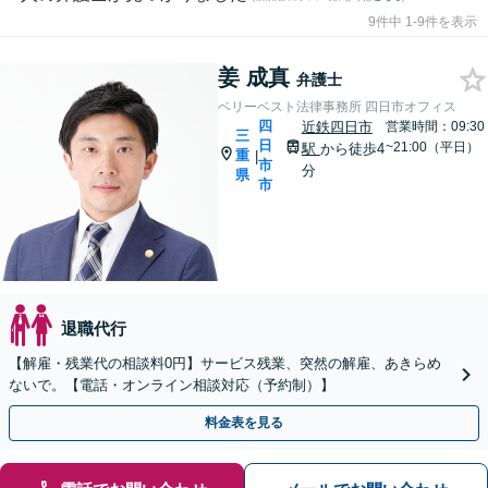
9件中 1-9件を表示
姜 成真
弁護士
ベリーベスト法律事務所 四日市オフィス
四
近鉄四日市
営業時間：09:30
三
日
~21:00（平日）
駅
から徒歩4
重
|
市
分
県
市
退職代行
【解雇・残業代の相談料0円】サービス残業、突然の解雇、あきらめ
ないで。【電話・オンライン相談対応（予約制）】
料金表を見る