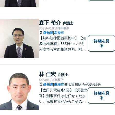
産問題／交通事故に注力して
います（これらの分野は初回
３０分程度相談無料）。実績
多数。
森下 裕介
弁護士
のぞみの森法律事務所
愛知県
常滑市
|
【無料法律面談実施中】【知
詳細を見
多地域密着】365日いつでも
る
何度でも対面相談無料。離
婚・相続・交通事故・借金問
題等、お気軽にご相談くださ
い。
林 佳宏
弁護士
いろは法律事務所
愛知県
東海市
太田川駅
から徒歩5分
|
【太田川駅徒歩5分】【元警察
詳細を見
官】刑事事件はお任せくださ
る
い。元警察官だからこその視
点で、有利な解決を目指しま
す。粘り強い交渉を行いま