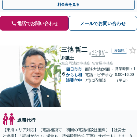
ださい。【解決事例が豊富】土曜日も電話受付しています
料金表を見る
電話でお問い合わせ
メールでお問い合わせ
三池 哲二
愛知県
インタビュ
ーを見る
弁護士
旭合同法律事務所 名古屋事務所
営業時間：1
四日市市
面談方法(対面・
からも相
電話・ビデオな
0:00~16:00
談受付中
ど)は応相談
（平日）
退職代行
【東海エリア対応】【電話相談可、初回の電話相談は無料】【社労士
と連携】「証拠がない」場合も、準備段階から丁寧にサポートします