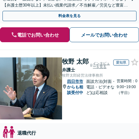
【弁護士歴30年以上】未払い残業代請求／不当解雇／労災など豊富な
実績あり！労使双方の対応可能です【夜間休日対応】
料金表を見る
電話でお問い合わせ
メールでお問い合わせ
牧野 太郎
愛知県
インタビュ
ーを見る
弁護士
牧野太郎経営法律事務所
営業時間：0
四日市市
面談方法(対面・
からも相
電話・ビデオな
9:00~19:00
談受付中
ど)は応相談
（平日）
退職代行