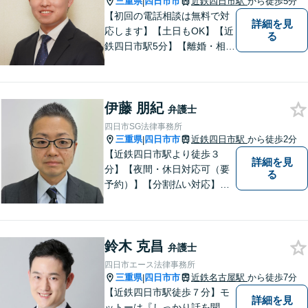
三重県
四日市市
近鉄四日市駅
から徒歩5分
|
【初回の電話相談は無料で対
詳細を見
応します】【土日もOK】【近
る
鉄四日市駅5分】【離婚・相続
問題】困っている方の力にな
れる様、話を聞き、寄り添い
ます【後見業務などの民事・
伊藤 朋紀
刑事事件全般】双方ともに納
弁護士
得する解決を目指します【交
四日市SG法律事務所
通事故】示談金の増額に向け
三重県
四日市市
近鉄四日市駅
から徒歩2分
|
尽力
【近鉄四日市駅より徒歩３
詳細を見
分】【夜間・休日対応可（要
る
予約）】【分割払い対応】
【弁護士歴１０年以上】 法律
相談を大切にしています。ま
ずはできる限り丁寧にお聞き
鈴木 克昌
して、一緒に解決方法を考え
弁護士
る手助けをさせていただけれ
四日市エース法律事務所
ばと思いますので、お気軽に
三重県
四日市市
近鉄名古屋駅
から徒歩7分
|
ご相談ください。
【近鉄四日市駅徒歩７分】モ
詳細を見
ットーは『しっかり話を聞