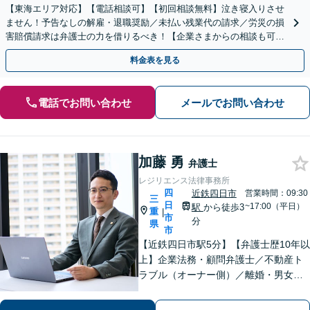
【東海エリア対応】【電話相談可】【初回相談無料】泣き寝入りさせ
ません！予告なしの解雇・退職奨励／未払い残業代の請求／労災の損
害賠償請求は弁護士の力を借りるべき！【企業さまからの相談も可】
従業員トラブルは、慎重な対処が必要です【完全個室】
料金表を見る
電話でお問い合わせ
メールでお問い合わせ
加藤 勇
弁護士
レジリエンス法律事務所
四
近鉄四日市
営業時間：09:30
三
日
~17:00（平日）
駅
から徒歩3
重
|
市
分
県
市
【近鉄四日市駅5分】【弁護士歴10年以
上】企業法務・顧問弁護士／不動産ト
ラブル（オーナー側）／離婚・男女問
題のご相談はお任せください。依頼者
様に寄り添い、解決まで真摯に対応し