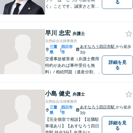
る
く』ことです。誠実さと実直
さを取り柄に、一つ一つの案
件に真摯に向き合います。離
婚問題／企業法務／労働問題
早川 忠宏
（使用者側）／交通事故／相
弁護士
続問題など、幅広く対応。お
北勢綜合法律事務所
気軽にご相談ください。
あすなろう四日市駅
から徒歩
三重
四日市
|
県
市
3分
交通事故被害者（弁護士費用
詳細を見
特約があれば事件受任も無
る
料）/ 相続問題（遺産分割、遺
言等）。是非一度ご相談くだ
さい。
小島 健史
弁護士
北勢綜合法律事務所
あすなろう四日市駅
から徒歩
三重
四日市
|
県
市
3分
【完全個室で相談】【近隣駐
詳細を見
車場あり】【あすなろう四日
る
市駅 徒歩3分】弁護士は、依