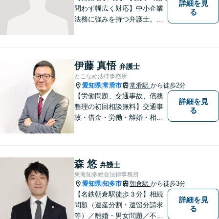
詳細を見
問わず幅広く対応】中小企業
る
法務に強みを持つ弁護士。個
人事務所ならではのきめ細や
かさが特徴です。依頼者様の
本質的な問題解決に貢献いた
します。お困りごとは、お気
伊藤 真悟
弁護士
軽にご相談ください。
とこなめ法律事務所
愛知県
常滑市
常滑駅
から徒歩2分
|
【労働問題、交通事故、債務
詳細を見
整理の初回相談無料】交通事
る
故・借金・労働・離婚・相続
問題が得意です。愛知県常滑
市、東海市、知多市、半田
市、大府市、武豊町、阿久比
町、東浦町、美浜町、南知多
森 悠
弁護士
町などでお困りの方がいまし
東海知多総合法律事務所
たらすぐにご相談ください。
愛知県
知多市
朝倉駅
から徒歩3分
|
【名鉄朝倉駅徒歩３分】相続
詳細を見
問題（遺産分割・遺留分請求
る
等）／離婚・男女問題／不動