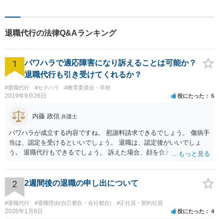
す。相手側の無理難題に屈す
ることはございません。元警
察官の経験を活かした交通事
退職代行の法律Q&Aランキング
故事案対応もいたします。
1
パワハラで適応障害になり訴えることは可能か？
退職代行も引き受けてくれるか？
#退職代行
#セクハラ
#教育委員会・学校
2019年9月26日
役にたった
5
内藤 政信
弁護士
パワハラが成立する内容ですね。 慰謝料請求できるでしょう。 傷病手
当は、認定を受けるといいでしょう。 退職は、認定後がいいでしょ
う。 退職代行もできるでしょう。 訴えた場合、顔を合わすことは、あ
るかもしれません。 そのときは、弁護士も一緒ですから、いまより恐
れは 減じて来るでしょう。
2
2週間後の退職の申し出について
#退職代行
#退職理由(自己都合・会社都合)
#正社員・契約社員
2026年1月8日
役にたった
4