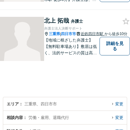
頼者の方のサポーターです。
わからないことがあれば、何
でも聞いてください。 問題解
北上 拓哉
弁護士
決に向かって一緒に頑張りま
弁護士法人決断サポート
しょう。
三重県
四日市市
近鉄四日市駅
から徒歩10分
|
【地域に根ざした弁護士】
詳細を見
【無料駐車場あり】敷居は低
る
く、法的サービスの質は高く
をモットーに、ご相談者の立
場に立って、問題の解決を目
指します。交通事故／借金問
題／離婚問題／相続問題／企
業法務など、幅広く対応可
能。【明確な料金体系】どう
ぞご連絡ください。
エリア
三重県、四日市市
変更
相談内容
労働・雇用、退職代行
変更