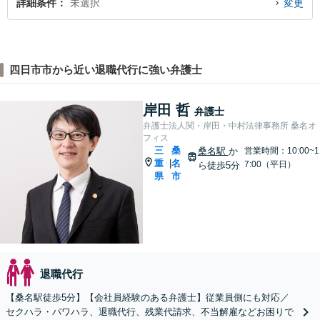
詳細条件
未選択
変更
四日市市から近い退職代行に強い弁護士
岸田 哲
弁護士
弁護士法人関・岸田・中村法律事務所 桑名オ
フィス
三
桑
桑名駅
か
営業時間：10:00~1
重
名
|
7:00（平日）
ら徒歩5分
県
市
退職代行
【桑名駅徒歩5分】【会社員経験のある弁護士】従業員側にも対応／
セクハラ・パワハラ、退職代行、残業代請求、不当解雇などお困りで