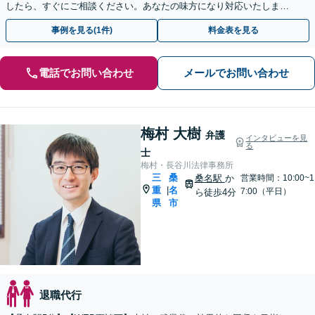
したら、すぐにご相談ください。あなたの味方になり対応いたしま
す。手遅れになる前に、ご連絡ください。
事例を見る(1件)
料金表を見る
電話でお問い合わせ
メールでお問い合わせ
梅村 大樹
弁護
インタビューを見
る
士
梅村・長谷川法律事務所
三
桑
桑名駅
か
営業時間：10:00~1
重
名
|
7:00（平日）
ら徒歩4分
県
市
退職代行