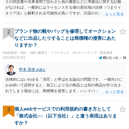
その同意書や当事者間で交わさた他の書面などに準拠法に関する記載
がなければ、一般的にはライセンスする側の居住地の法律（つまりイ
タリア法）と解釈される可能性が高いですが、許諾の範囲が日本国内
に限定されているなどの事情がある場合には、日本法となる可能性も
あります。 なお、仮に日本法になるとしても、新しい会社との間で契
約が有効かどうかは、ライセンスされた権利の種類（著作権、商標
2
ブランド物の靴やバッグを修理してオークション
権、特許権など）や契約の時期などを見て判断する必要があります。
などに出品したりすることは商標権の侵害にあた
いずれにせよ具体的事情が分からないと確定的な回答は難しいと思わ
りますか？
れますので、弁護士に直接相談されることをお勧めします。
#知的財産・特許
#個人事業主・フリーランス
#スタートアップ・新規事業
2018年2月3日
役にたった
16
甲本 晃啓
弁護士
法律的にはいわゆる「消尽」と呼ばれる論点の問題です。 一般向けに
かみ砕いて説明すると、加工により元の商品とは別の商品が作り出さ
れてしまう場合には、商標権を侵害します。ハンドバッグをポーチに
リメイクするなどの場合です。他方で、単なる性能や品質を維持する
ための加工（一般にいう修理）は、商標権を侵害しません。 商標権者
は、その商品を売ったときに対価を回収しているので、商標権は用い
3
個人webサービスでの利用規約の書き方として
尽くされている（用尽、消尽といいます。）と解釈されます。他方
「株式会社○○（以下当社）」と違う表現はありま
で、商標権者の預かり知らないところで、販売した商品から別の商品
すか？
（コピー品やリメイク品）が作りだされてしまうと、その商品が仮に