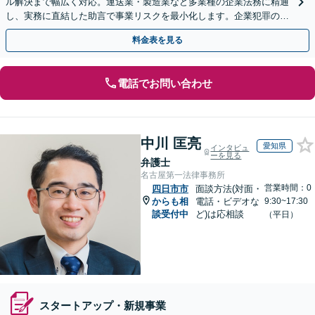
ル解決まで幅広く対応。運送業・製造業など多業種の企業法務に精通
し、実務に直結した助言で事業リスクを最小化します。企業犯罪のご
相談もお任せください【休日・夜間対応OK】
料金表を見る
電話でお問い合わせ
中川 匡亮
愛知県
インタビュ
ーを見る
弁護士
名古屋第一法律事務所
営業時間：0
四日市市
面談方法(対面・
からも相
電話・ビデオな
9:30~17:30
談受付中
ど)は応相談
（平日）
スタートアップ・新規事業