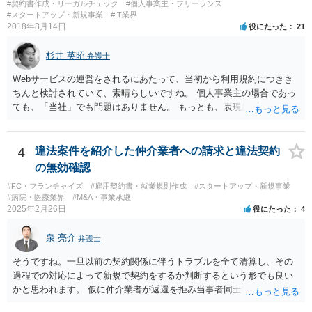
#契約書作成・リーガルチェック
#個人事業主・フリーランス
酷い品質であれば、商標権者のブランドイメージが傷ついてしまいま
#スタートアップ・新規事業
#IT業界
すし、その証商標権者にクレームが来てしまいますので、商標権を侵
2018年8月14日
役にたった
21
害します。その商品が流通すれば商標権（ロゴマーク等）に対する一
般消費者の信頼も害することになります。また、本来商標権者に入る
杉井 英昭
弁護士
べき利益が入らないことになります。 修理だけではそのような問題は
生じません。
Webサービスの運営をされるにあたって、当初から利用規約につきき
ちんと検討されていて、素晴らしいですね。 個人事業主の場合であっ
ても、「当社」でも問題はありません。 もっとも、表現に違和感があ
るというのであれば、屋号を使うとよいでしょう。 例えば、田中一郎
さんが「ABCウェブサービス」の屋号で事業を運営する際には、「当
社」の代わりに「ABCウェブサービス」とか「ABCWS」を使う等で
4
違法案件を紹介した仲介業者への請求と違法契約
す。
の無効確認
#FC・フランチャイズ
#雇用契約書・就業規則作成
#スタートアップ・新規事業
#病院・医療業界
#M&A・事業承継
2025年2月26日
役にたった
4
泉 亮介
弁護士
そうですね。一旦以前の契約関係に伴うトラブルを全て清算し、その
過程での対応によって新規で契約をするか判断するという形でも良い
かと思われます。 仮に仲介業者が返還を拒み当事者同士での解決が困
難となった場合は個別に弁護士に相談されると良いでしょう。