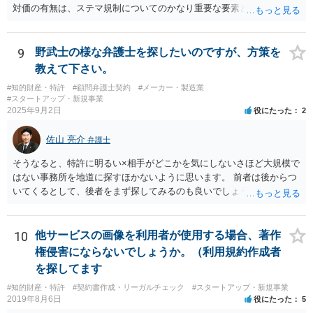
対価の有無は、ステマ規制についてのかなり重要な要素となります。
近時ステマ規制で初の行政処分を受けたケースは、高評価を付けるこ
とを条件に割り引くサービスを提供していたケースですが、 明示的に
高評価と指示していなくても、全件報酬を支払うことを約してレビュ
9
野武士の様な弁護士を探したいのですが、方策を
ーをさせるということになれば、結局はそれはレビュー内容について
教えて下さい。
事業者が関与していると評価され「事業者による表示（広告）」と判
#知的財産・特許
#顧問弁護士契約
#メーカー・製造業
断される余地は残るといえるでしょう。 あくまで、自身の嗜好に基づ
#スタートアップ・新規事業
く、自主的なレビューでなければステマ規制にひっかかる可能性があ
2025年9月2日
役にたった
2
るのです。 ※消費者庁のステマ規制の運用ガイドラインであるhttps://
www.caa.go.jp/policies/policy/representation/fair_labeling/guideline/ass
佐山 亮介
弁護士
ets/representation_cms216_230328_03.pdf の５頁（イ）、２（１）参
照
そうなると、特許に明るい×相手がどこかを気にしないさほど大規模で
はない事務所を地道に探すほかないように思います。 前者は後からつ
いてくるとして、後者をまず探してみるのも良いでしょう。
10
他サービスの画像を利用者が使用する場合、著作
権侵害にならないでしょうか。（利用規約作成者
を探してます
#知的財産・特許
#契約書作成・リーガルチェック
#スタートアップ・新規事業
2019年8月6日
役にたった
5