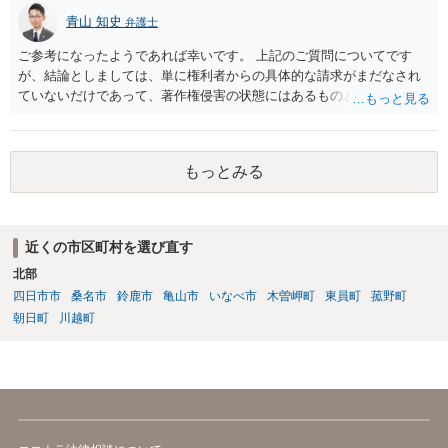
青山 知史
弁護士
ご参考になったようであれば幸いです。 上記のご質問についてです
が、結論としましては、単に権利者からの具体的な請求がまだなされ
ていないだけであって、著作権侵害の状態にはあるものと思慮いたし
ます。 例えば、大手のECサイトの規約を見ますと、各投稿者によるコ
ンテンツの投稿については、適法か否かも含め、投稿者で自己責任で
行うものとし、サイトとしては責任を持たない旨の規定がなされてい
もっとみる
ることがあります。 利用者も多いため、サイトとして投稿画像等のチ
ェックは行えないことから、自己責任で判断して行動するように求め
た規定と思慮いたします。 この結果、画像投稿の時点では、サイトに
おいて事前チェックがなされるわけではないため、著作権侵害となる
近くの市区町村を選び直す
ような画像もそのまま投稿されてしまい、結果として、権利者から削
北部
除や損害賠償等の請求がなされるまで、事実上、その投稿状態が残っ
たままになっているものと思われます。 こうした無断転載の件数は多
四日市市
桑名市
鈴鹿市
亀山市
いなべ市
木曽岬町
東員町
菰野町
く、また、本人の特定にも時間や費用がかかることから、全ての無断
朝日町
川越町
転載に対しては、権利者が対応できていないという実情があるものと
思われます。 もっとも、著作権者として承諾をしているのでない限
り、請求が現時点でないとしても、著作権侵害となることに変わりは
ありません。 そのため、著作権者が、本人の特定や具体的な請求に動
いてきた場合には、こうした無断転載をしていると、権利侵害の責任
を問われることになり、結果として、賠償等をしなければならない事