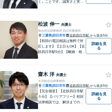
く』ことです。誠実さと実直
さを取り柄に、一つ一つの案
件に真摯に向き合います。離
婚問題／企業法務／労働問題
松波 伸一
（使用者側）／交通事故／相
弁護士
続問題など、幅広く対応。お
旭合同法律事務所 四日市事務所
気軽にご相談ください。
三重県
四日市市
近鉄四日市駅
から徒歩5分
|
【初回の電話相談は無料で対
詳細を見
応します】【土日もOK】【近
る
鉄四日市駅5分】【離婚・相続
問題】困っている方の力にな
れる様、話を聞き、寄り添い
ます【後見業務などの民事・
齋木 洋
刑事事件全般】双方ともに納
弁護士
得する解決を目指します【交
大洋総合法律事務所
通事故】示談金の増額に向け
三重県
四日市市
近鉄四日市駅
から徒歩5分
|
尽力
【完全個室】【近鉄四日市駅
詳細を見
５分】【バリアフリー】初回
る
法律相談では、解決までの流
れ・今後の見通しをお伝えし