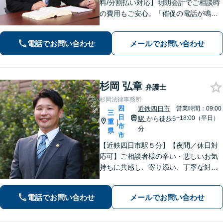
料/分割払い対応】明朗会計でご相談時
の費用もご安心。「催促の電話が鳴り
止まない」「FXや仮想通貨で大損し
た」に対応できます。自己破産や任意
電話でお問い合わせ
メールでお問い合わせ
整理、個人再生など幅広い解決方法を
提示【完全個室で安心】
杉岡 弘章
弁護士
杉岡法律事務所
四
近鉄四日市
営業時間：09:00
三
日
~18:00（平日）
駅
から徒歩5
重
|
市
分
県
市
【近鉄四日市駅５分】【夜間／休日対
応可】ご相談者様の辛い・悲しいお気
持ちに共感し、寄り添い、丁寧な対応
を心がけます。離婚／不動産／借金／
相続／刑事事件など、幅広く対応【地
電話でお問い合わせ
メールでお問い合わせ
域に根ざした弁護士】お気軽にお問い
合わせください。