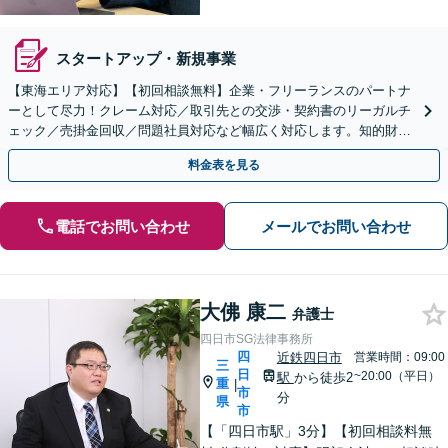
スタートアップ・新規事業
【東海エリア対応】【初回相談無料】企業・フリーランスのパートナ
ーとして尽力！クレーム対応／取引先との交渉・契約書のリーガルチ
ェック／売掛金回収／問題社員対応など幅広く対応します。知的財産
権の相談もお任せ！【顧問契約も受付中】【完全個室】
料金表を見る
電話でお問い合わせ
メールでお問い合わせ
大佛 康二
弁護士
四日市SG法律事務所
四
近鉄四日市
営業時間：09:00
三
日
~20:00（平日）
駅
から徒歩2
重
|
市
分
県
市
【「四日市駅」3分】【初回相談料無