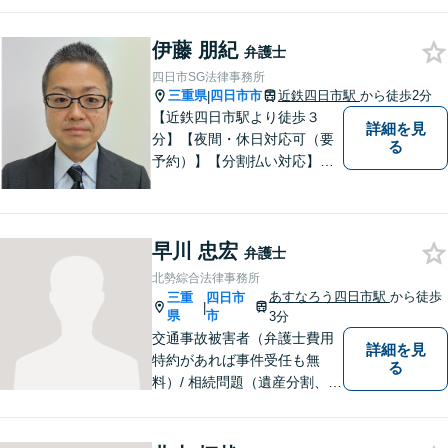
ます。お気軽にご相談くださ
い。交通事故 ／ 遺産相続 ／
伊藤 朋紀
企業法務・顧問弁護士
弁護士
四日市SG法律事務所
三重県
四日市市
近鉄四日市駅
から徒歩2分
|
【近鉄四日市駅より徒歩３
詳細を見
分】【夜間・休日対応可（要
る
予約）】【分割払い対応】
【弁護士歴１０年以上】 法律
相談を大切にしています。ま
ずはできる限り丁寧にお聞き
早川 忠宏
して、一緒に解決方法を考え
弁護士
る手助けをさせていただけれ
北勢綜合法律事務所
ばと思いますので、お気軽に
あすなろう四日市駅
から徒歩
三重
四日市
|
ご相談ください。
県
市
3分
交通事故被害者（弁護士費用
詳細を見
特約があれば事件受任も無
る
料）/ 相続問題（遺産分割、遺
言等）。是非一度ご相談くだ
さい。