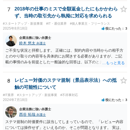
あるか否かという問題 ②税理士本人が税務業務をしていなかったとい
う税理士職務の妥当性の問題 ③クライアントが誤って簡易課税届出書
7
2018年の仕事のミスで全額返金したにもかかわら
を提出していたところ、税理士が課税方式の確認をしなかった問題 と
ず、当時の取引先から執拗に対応を求められる
いう課題があります。 ①については、 税理士が責任を持つのは契約に
#スタートアップ・新規事業
#IT・通信業界
#個人事業主・フリーランス
明記された委任事務に限定されるのが原則です。 サービスとして委任
2025年8月18日
役にたった
3
事務外の税務相談に応じた結果、その責任を負う場合もゼロではあり
ませんが、責任追及するハードルはかなり上がります。 ②について
企業法務に強い弁護士
は、 実際上、税理士事務所では事務員が顧客対応することが多いと聞
鈴木 悠太
弁護士
きます。 そのため、メールに税理士が参加していないことや直接面談
ご不安な状況と拝察します。 正確には、契約内容や当時からの相手方
していないことをもって賠償請求の理由とすることは現実問題として
とのやり取りの内容等を具体的にお聞きする必要がありますが、ご記
は難しい可能性があります。 ③については、 税理士が、契約上の委任
載の事情のみを前提とした一般論的な回答は、以下のとおりです。 ①
事務外の税務相談をサービスで実施していた場合は、税理士側から積
相手方が主張し得た損害賠償請求権は、すでに消滅時効（2020年改正
極的に課税方式を確認しなければならないという程度の注意義務は認
前の商事消滅時効、不法行為消滅時効）にかかっている可能性が高い
められにくいのではないかと思います。 もっとも、顧問契約締結当初
です。 ②相手方の報告要求については、法的には従う義務はないでし
8
レビュー対価のステマ規制（景品表示法）への抵
から本件法人設立の相談についても依頼しており委任事務に含まれて
ょう。 ③すでに対応は完了しており、もし相手方から今後具体的な法
触の可能性について
いたと主張できる事情がある場合には、上記より幾分有利に進められ
的請求ないし措置がなされれば改めて検討するという方針でもよいよ
るかと思います。 より詳細な検討は、個別に法律事務所に問い合わせ
#IT業界
#スタートアップ・新規事業
#不祥事対応
うに思われます。
2024年7月18日
役にたった
3
て法律相談されるとよいでしょう。
企業法務に強い弁護士
西谷 拓哉
弁護士
ステマ規制の対価要件に該当してしまっているので、 「レビュー内容
については操作せず」といえるのか、そこが問題となります。 実は、