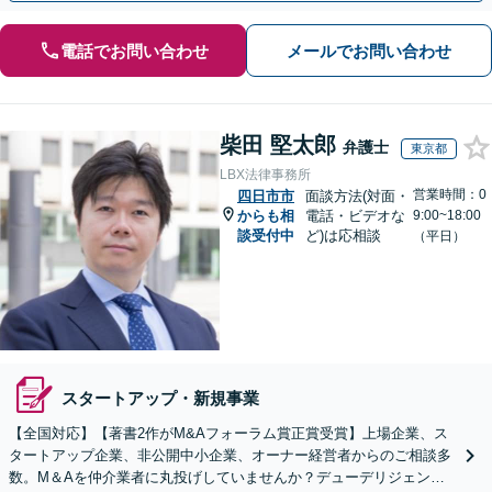
電話でお問い合わせ
メールでお問い合わせ
柴田 堅太郎
弁護士
東京都
LBX法律事務所
営業時間：0
四日市市
面談方法(対面・
からも相
電話・ビデオな
9:00~18:00
談受付中
ど)は応相談
（平日）
スタートアップ・新規事業
【全国対応】【著書2作がM&Aフォーラム賞正賞受賞】上場企業、ス
タートアップ企業、非公開中小企業、オーナー経営者からのご相談多
数。M＆Aを仲介業者に丸投げしていませんか？デューデリジェンス