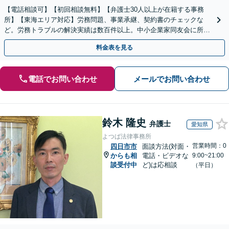
【電話相談可】【初回相談無料】【弁護士30人以上が在籍する事務
所】【東海エリア対応】労務問題、事業承継、契約書のチェックな
ど。労務トラブルの解決実績は数百件以上。中小企業家同友会に所属
しセミナー講師なども担当【初回相談無料】
料金表を見る
電話でお問い合わせ
メールでお問い合わせ
鈴木 隆史
弁護士
愛知県
よつば法律事務所
営業時間：0
四日市市
面談方法(対面・
からも相
電話・ビデオな
9:00~21:00
談受付中
ど)は応相談
（平日）