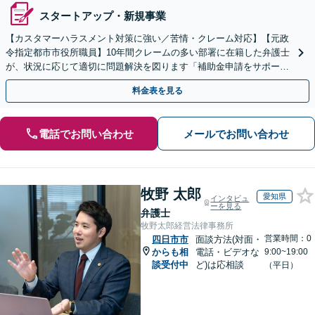
スタートアップ・新規事業
【カスタマーハラスメント対策に強い／苦情・クレーム対応】【元政
令指定都市市役所職員】10年間クレームの多い部署に在籍した弁護士
が、状況に応じて適切に問題解決を図ります「補助金申請をサポー
ト」【出張相談・WEB面談対応】
料金表を見る
電話でお問い合わせ
メールでお問い合わせ
牧野 太郎
愛知県
インタビュ
ーを見る
弁護士
牧野太郎経営法律事務所
営業時間：0
四日市市
面談方法(対面・
からも相
電話・ビデオな
9:00~19:00
談受付中
ど)は応相談
（平日）