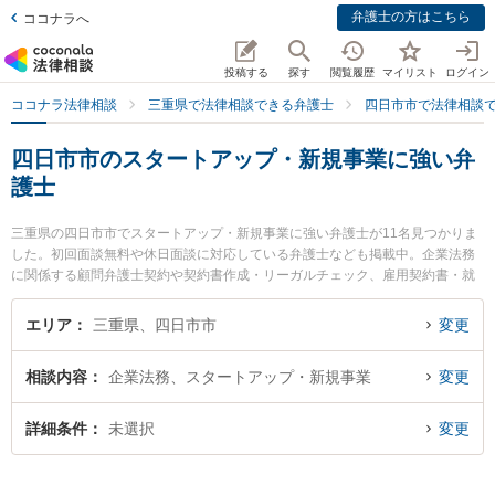
弁護士の方はこちら
ココナラへ
投稿する
探す
閲覧履歴
マイリスト
ログイン
ココナラ法律相談
三重県で法律相談できる弁護士
四日市市で法律相談
四日市市のスタートアップ・新規事業に強い弁
護士
三重県の四日市市でスタートアップ・新規事業に強い弁護士が11名見つかりま
した。初回面談無料や休日面談に対応している弁護士なども掲載中。企業法務
に関係する顧問弁護士契約や契約書作成・リーガルチェック、雇用契約書・就
業規則作成等の細かな分野での絞り込み検索もでき便利です。特にレジリエン
ス法律事務所の加藤 勇弁護士や四日市SG法律事務所の大佛 康二弁護士、杉岡
エリア
三重県、四日市市
変更
法律事務所の杉岡 弘章弁護士のプロフィール情報や弁護士費用、強みなどが注
目されています。『四日市市で土日や夜間に発生したスタートアップ・新規事
相談内容
企業法務、スタートアップ・新規事業
変更
業のトラブルを今すぐに弁護士に相談したい』『スタートアップ・新規事業の
トラブル解決の実績豊富な近くの弁護士を検索したい』『初回相談無料でスタ
ートアップ・新規事業を法律相談できる四日市市内の弁護士に相談予約した
詳細条件
未選択
変更
い』などでお困りの相談者さんにおすすめです。