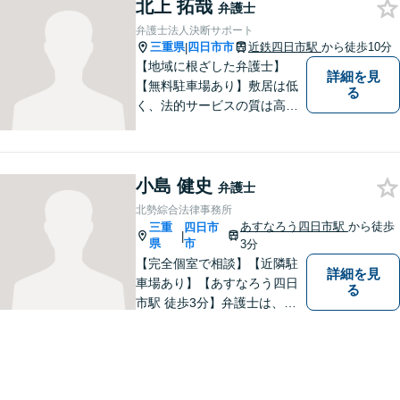
北上 拓哉
弁護士
弁護士法人決断サポート
三重県
四日市市
近鉄四日市駅
から徒歩10分
|
【地域に根ざした弁護士】
詳細を見
【無料駐車場あり】敷居は低
る
く、法的サービスの質は高く
をモットーに、ご相談者の立
場に立って、問題の解決を目
指します。交通事故／借金問
小島 健史
題／離婚問題／相続問題／企
弁護士
業法務など、幅広く対応可
北勢綜合法律事務所
能。【明確な料金体系】どう
あすなろう四日市駅
から徒歩
三重
四日市
|
ぞご連絡ください。
県
市
3分
【完全個室で相談】【近隣駐
詳細を見
車場あり】【あすなろう四日
る
市駅 徒歩3分】弁護士は、依
頼者の方のサポーターです。
わからないことがあれば、何
でも聞いてください。 問題解
決に向かって一緒に頑張りま