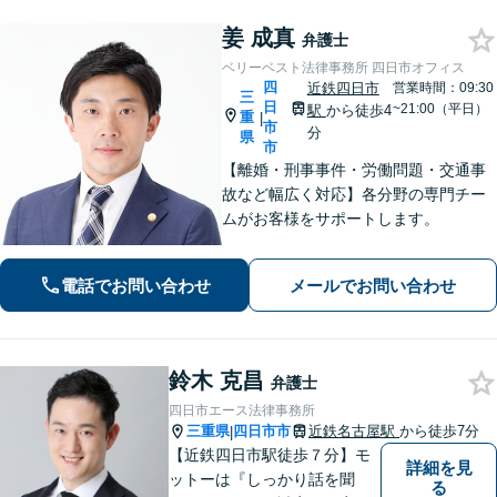
姜 成真
弁護士
ベリーベスト法律事務所 四日市オフィス
四
近鉄四日市
営業時間：09:30
三
日
~21:00（平日）
駅
から徒歩4
重
|
市
分
県
市
【離婚・刑事事件・労働問題・交通事
故など幅広く対応】各分野の専門チー
ムがお客様をサポートします。
電話でお問い合わせ
メールでお問い合わせ
鈴木 克昌
弁護士
四日市エース法律事務所
三重県
四日市市
近鉄名古屋駅
から徒歩7分
|
【近鉄四日市駅徒歩７分】モ
詳細を見
ットーは『しっかり話を聞
る