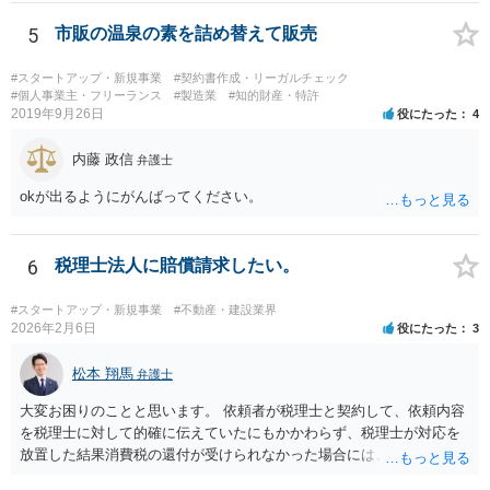
5
市販の温泉の素を詰め替えて販売
#スタートアップ・新規事業
#契約書作成・リーガルチェック
#個人事業主・フリーランス
#製造業
#知的財産・特許
2019年9月26日
役にたった
4
内藤 政信
弁護士
okが出るようにがんばってください。
6
税理士法人に賠償請求したい。
#スタートアップ・新規事業
#不動産・建設業界
2026年2月6日
役にたった
3
松本 翔馬
弁護士
大変お困りのことと思います。 依頼者が税理士と契約して、依頼内容
を税理士に対して的確に伝えていたにもかかわらず、税理士が対応を
放置した結果消費税の還付が受けられなかった場合には、賠償請求で
きる余地があります。 本件では、 ①過誤があった業務が契約範囲内で