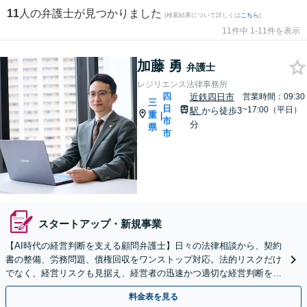
11
人の弁護士が見つかりました
(検索結果について詳しくは
こちら
)
11件中 1-11件を表示
加藤 勇
弁護士
レジリエンス法律事務所
四
近鉄四日市
営業時間：09:30
三
日
~17:00（平日）
駅
から徒歩3
重
|
市
分
県
市
スタートアップ・新規事業
【AI時代の経営判断を支える顧問弁護士】日々の法律相談から、契約
書の整備、労務問題、債権回収をワンストップ対応。法的リスクだけ
でなく、経営リスクも見据え、経営者の迅速かつ適切な経営判断を法
務面からサポートします。
料金表を見る