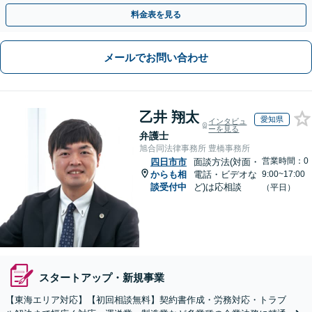
や契約書作成・交渉はお任せください【初回無料】
料金表を見る
メールでお問い合わせ
乙井 翔太
愛知県
インタビュ
ーを見る
弁護士
旭合同法律事務所 豊橋事務所
営業時間：0
四日市市
面談方法(対面・
からも相
電話・ビデオな
9:00~17:00
談受付中
ど)は応相談
（平日）
スタートアップ・新規事業
【東海エリア対応】【初回相談無料】契約書作成・労務対応・トラブ