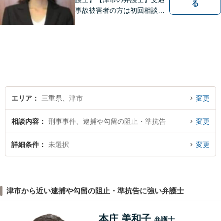
る
事故被害者の方は初回相談無
料です。ぜひ一度ご相談くだ
さい。
エリア
三重県、津市
変更
相談内容
刑事事件、逮捕や勾留の阻止・準抗告
変更
詳細条件
未選択
変更
津市から近い逮捕や勾留の阻止・準抗告に強い弁護士
本庄 美和子
弁護士