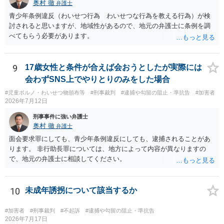
奥村 徹
弁護士
青少年条例違反（わいせつ行為 わいせつな行為を教える行為）が検
討されると思いますが、地域性があるので、地元の弁護士に条例を調
べてもらう必要があります。
9
17歳女性と条件が合えば会おうとしたが実際には
会わずSNS上でやりとりのみをした場合
#児童ポルノ・わいせつ物頒布等
#刑事裁判
#逮捕や勾留の阻止・準抗告
#加害者
2026年7月12日
刑事事件に強い弁護士
奥村 徹
弁護士
面会要求罪にしても、青少年条例違反にしても、逮捕されることがあ
ります。 非行助長罪については、地方によって内容が異なりますの
で、地元の弁護士に相談してください。
10
未成年誘拐について該当するか
#加害者
#刑事裁判
#不起訴
#逮捕や勾留の阻止・準抗告
2026年7月17日