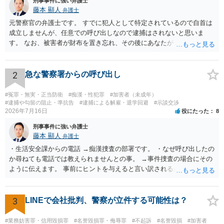
刑事事件に強い弁護士
藤本 顯人
弁護士
元警察官の弁護士です。 すでに犯人として特定されているので自首は
成立しませんが、任意での呼び出しなので逮捕はされないと思いま
す。 なお、被害者が財布を置き忘れ、その後にあなたがトイレに入
り、再び被害者がトイレに戻ったら財布が無かったような事情がある
と言い逃れはかなり厳しいものと思います。
2
急な警察署からの呼び出し
#冤罪・無実・正当防衛
#痴漢・性犯罪
#加害者（未成年）
#逮捕や勾留の阻止・準抗告
#逮捕による解雇・退学回避
#示談交渉
2026年7月16日
役にたった
8
刑事事件に強い弁護士
藤本 顯人
弁護士
・生活安全課からの電話 →痴漢捜査の部署です。 ・なぜ呼び出したの
か尋ねても電話では教えられませんとの事。 →事件捜査の場合にその
ように伝えます。 事前にヒントを与えると言い訳されるからです。 ・
満員電車の中でかなり女性と密着してしまった可能性があるとの心当
たり →やはり痴漢として疑われているのでは。 そもそも痴漢をやって
ないのであれば、何も疑われる筋合いは無いわけですし狼狽える必要
3
LINEで会社批判、警察が立件する可能性は？
はないですね。
#業務妨害罪・信用毀損罪
#名誉毀損罪・侮辱罪
#不起訴
#名誉毀損
#加害者