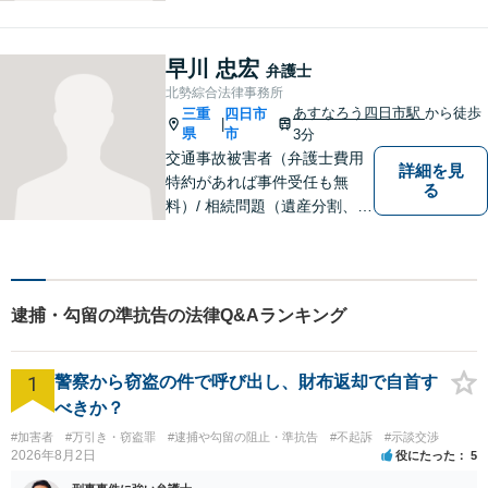
頼者の方のサポーターです。
わからないことがあれば、何
でも聞いてください。 問題解
早川 忠宏
弁護士
決に向かって一緒に頑張りま
北勢綜合法律事務所
しょう。
あすなろう四日市駅
から徒歩
三重
四日市
|
県
市
3分
交通事故被害者（弁護士費用
詳細を見
特約があれば事件受任も無
る
料）/ 相続問題（遺産分割、遺
言等）。是非一度ご相談くだ
さい。
逮捕・勾留の準抗告の法律Q&Aランキング
1
警察から窃盗の件で呼び出し、財布返却で自首す
べきか？
#加害者
#万引き・窃盗罪
#逮捕や勾留の阻止・準抗告
#不起訴
#示談交渉
2026年8月2日
役にたった
5