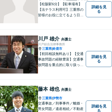
【松阪駅6分】【駐車場有】
詳細を見
【法テラス利用可】三重県の
る
皆様のお役に立てるよう日々
努力を怠らず、研鑽を積みた
いと考えています。弁護士に
ご相談いただければ、早期に
解決できる問題もありますの
川戸 雄介
弁護士
で、 お気軽にご相談くださ
川戸綜合法律事務所
い。
三重県
鈴鹿市
|
【初回相談無料あり】【交通
詳細を見
事故問題の経験豊富】交通事
る
故問題を重点的に取り扱って
おり、中でも被害者からのご
相談案件を中心に手掛けてい
ます。その他の法律問題につ
いても、あなたの身近な相談
藤本 雄也
弁護士
役として、あなたの力になり
.
ます。
三重県
伊勢市
|
交通事故／刑事事件／離婚・
詳細を見
男女問題／遺産相続／不動産
る