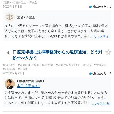
#逮捕や勾留の阻止・準抗告
2026年8月3日
役にたった
2
匿名A
弁護士
友人にLINEでメッセージを送る場合と、SNSなどの公開の場所で書き
込むのとでは、犯罪の成否から全く違うことになります。前者の場
合、そもそも世間に流布していなければ名誉や信用、業務にかかる犯
罪は成立しないことになります。
4
口座売却後に法律事務所からの返済通知、どう対
処すべきか？
#執行猶予
#逮捕による解雇・退学回避
#逮捕や勾留の阻止・準抗告
#示談交渉
#特殊詐欺
#加害者
2026年7月23日
役にたった
5
刑事事件に強い弁護士
本庄 卓磨
弁護士
ご不安かと思いますが、請求額の全額をそのまま負担することになる
とは限らず、事情によっては減額や分割での解決の余地があります。
もっとも、何も対応をしないまま放置すると訴訟等に発展してしまう
可能性がありますので、お早めに弁護士にご相談されることをおすす
めします。