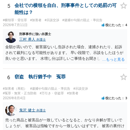
5
会社での横領を自白、刑事事件としての処罰の可
能性は？
#横領罪・背任罪
#加害者
#示談交渉
#逮捕や勾留の阻止・準抗告
2026年7月11日
役にたった
4
刑事事件に強い弁護士
三村 勇人
弁護士
金額が高いので、被害届ないし告訴された場合、逮捕されたり、起訴
されて裁判になる可能性があります。 早い段階で、示談をしたほうが
良いかと思います。 水増し分は詳しいご事情をお聞きしなければお答
えできません。
6
窃盗 執行猶予中 冤罪
#加害者（再犯）
#逮捕や勾留の阻止・準抗告
#示談交渉
#冤罪・無実・正当防衛
#万引き・窃盗罪
#加害者
2026年8月4日
役にたった
3
鬼沢 健士
弁護士
売った商品と被害品が一致しているとなると、かなり弁解が苦しいで
しょうが、 被害品は指輪ですから一致しないはずです。 被害の裏付け