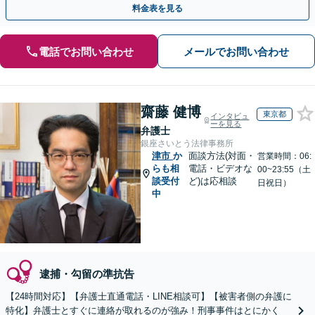
料金表を見る
電話でお問い合わせ
メールでお問い合わせ
齋藤 健博
東京都
インタビュ
ーを見る
弁護士
銀座さいとう法律事務所
津市
か
面談方法(対面・
営業時間：06:
らも相
電話・ビデオな
00~23:55（土
談受付
ど)は応相談
日祝日）
中
逮捕・勾留の準抗告
【24時間対応】【弁護士直通電話・LINE相談可】【被害者側の弁護に
特化】弁護士とすぐに連絡が取れるのが強み！刑事事件はとにかく