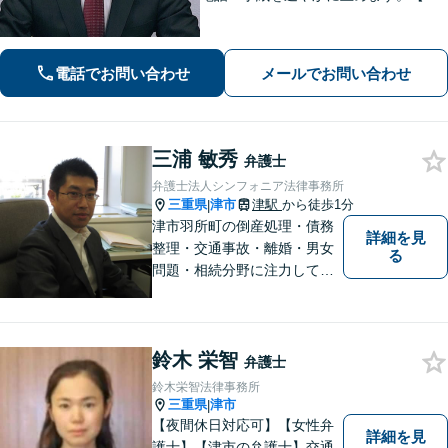
通事故】解決実績多数。適切な賠償金
額の獲得に尽力します。物損も対応し
ます。【分割払い利用可】【当日・夜
電話でお問い合わせ
メールでお問い合わせ
間の面談可】【完全個室で対応】
三浦 敏秀
弁護士
弁護士法人シンフォニア法律事務所
三重県
津市
津駅
から徒歩1分
|
津市羽所町の倒産処理・債務
詳細を見
整理・交通事故・離婚・男女
る
問題・相続分野に注力してい
る弁護士です。お困りの方は
是非一度ご相談ください。
【個人の債務整理、交通事故
鈴木 栄智
相談は初回無料】【夜間予約
弁護士
可能】
鈴木栄智法律事務所
三重県
津市
|
【夜間休日対応可】【女性弁
詳細を見
護士】【津市の弁護士】交通