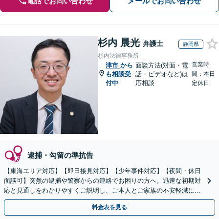
電話でお問い合わせ
メールでお問い合わせ
杉内 晨光
弁護士
静岡県
杉内法律事務所
営業時
津市
から
面談方法(対面・電
も相談受
話・ビデオなど)は
間：本日
付中
応相談
定休日
逮捕・勾留の準抗告
【東海エリア対応】【即日接見対応】【少年事件対応】【夜間・休日
面談可】突然の逮捕や警察からの連絡でお困りの方へ。迅速な初期対
応と見通しをわかりやすくご説明し、ご本人とご家族の不安軽減に努
めます。早めにご相談ください。
料金表を見る