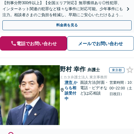
【刑事分野300件以上】【全国エリア対応】無罪獲得あり◎性犯罪、
インターネット関連の犯罪など様々な事件に対応可能。少年事件にも
注力。相談者さまのご負担を軽減し、早期にご安心いただけるよう尽
力します【遠方のご依頼可】【裁判員裁判の経験あり】
料金表を見る
電話でお問い合わせ
メールでお問い合わせ
野村 幸作
弁護士
東京都
ミカタ弁護士法人 東京事務所
津市
か
面談方法(対面・
営業時間：10:
らも相
電話・ビデオな
00~22:00（土
談受付
ど)は応相談
日祝日）
中