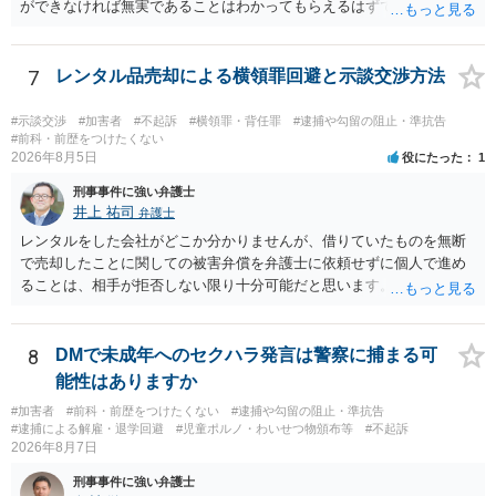
ができなければ無実であることはわかってもらえるはずです。
7
レンタル品売却による横領罪回避と示談交渉方法
#示談交渉
#加害者
#不起訴
#横領罪・背任罪
#逮捕や勾留の阻止・準抗告
#前科・前歴をつけたくない
2026年8月5日
役にたった
1
刑事事件に強い弁護士
井上 祐司
弁護士
レンタルをした会社がどこか分かりませんが、借りていたものを無断
で売却したことに関しての被害弁償を弁護士に依頼せずに個人で進め
ることは、相手が拒否しない限り十分可能だと思います。 見積を出し
てもらって、それが妥当か（正規品の市場価格と大きく齟齬がない
か）、弁護士に法律相談において助言をもらえば足りるでしょう。
8
DMで未成年へのセクハラ発言は警察に捕まる可
能性はありますか
#加害者
#前科・前歴をつけたくない
#逮捕や勾留の阻止・準抗告
#逮捕による解雇・退学回避
#児童ポルノ・わいせつ物頒布等
#不起訴
2026年8月7日
刑事事件に強い弁護士