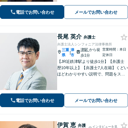
にご相談ください。
電話でお問い合わせ
メールでお問い合わせ
長尾 英介
弁護士
弁護士法人シンフォニア法律事務所
津駅
から徒
営業時間：本日
三重
津
|
県
市
定休日
歩1分
【JR近鉄津駅より徒歩1分】【弁護士
歴10年以上】【弁護士7人在籍】くどい
ほどわかりやすい説明で、問題をスム
ーズに解決します！【離婚・男女問
題】男性側のご相談・ご依頼の実績多
数【借金・債務整理】自己破産で、借
金を0にできる可能性があります。
電話でお問い合わせ
メールでお問い合わせ
伊賀 恵
弁護
インタビューを見