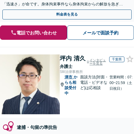
「迅速さ」が命です。身体拘束事件なら身体拘束からの解放を急ぎま
す。示談交渉はお任せください。
料金表を見る
電話でお問い合わせ
メールで面談予約
坪内 清久
千葉県
インタビュ
ーを見る
弁護士
Sfil法律事務所
津市
か
面談方法(対面・
営業時間：07:
らも相
電話・ビデオな
00~21:59（土
談受付
ど)は応相談
日祝日）
中
逮捕・勾留の準抗告