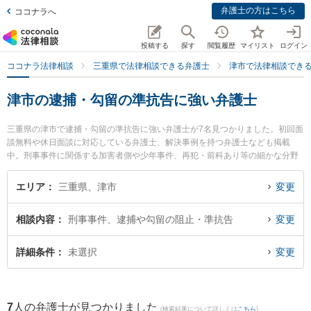
弁護士の方はこちら
ココナラへ
投稿する
探す
閲覧履歴
マイリスト
ログイン
ココナラ法律相談
三重県で法律相談できる弁護士
津市で法律相談でき
津市の逮捕・勾留の準抗告に強い弁護士
三重県の津市で逮捕・勾留の準抗告に強い弁護士が7名見つかりました。初回面
談無料や休日面談に対応している弁護士、解決事例を持つ弁護士なども掲載
中。刑事事件に関係する加害者側や少年事件、再犯・前科あり等の細かな分野
での絞り込み検索もでき便利です。特にベリーベスト法律事務所 津オフィスの
大屋 亮介弁護士やビオス法律事務所の木村 夏美弁護士、弁護士法人シンフォニ
エリア
三重県、津市
変更
ア法律事務所の長尾 英介弁護士のプロフィール情報や弁護士費用、強みなどが
注目されています。『津市で土日や夜間に発生した逮捕・勾留の準抗告のトラ
相談内容
刑事事件、逮捕や勾留の阻止・準抗告
変更
ブルを今すぐに弁護士に相談したい』『逮捕・勾留の準抗告のトラブル解決の
実績豊富な近くの弁護士を検索したい』『初回相談無料で逮捕・勾留の準抗告
を法律相談できる津市内の弁護士に相談予約したい』などでお困りの相談者さ
詳細条件
未選択
変更
んにおすすめです。
7
人の弁護士が見つかりました
(検索結果について詳しくは
こちら
)