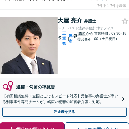
7件中 1-7件を表示
大屋 亮介
弁護士
ベリーベスト法律事務所 津オフィス
三
津駅
から
営業時間：09:30~18:
津
重
|
00（土日祝日）
徒歩8分
市
県
逮捕・勾留の準抗告
【初回相談無料／全国どこでもスピード対応】元検事の弁護士が率い
る刑事事件専門チームが、幅広い犯罪の加害者弁護に対応。
料金表を見る