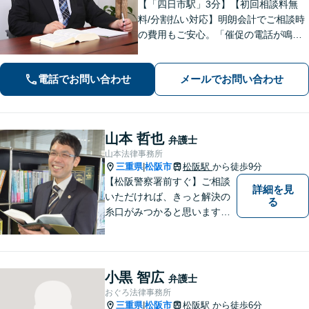
【「四日市駅」3分】【初回相談料無
料/分割払い対応】明朗会計でご相談時
の費用もご安心。「催促の電話が鳴り
止まない」「FXや仮想通貨で大損し
た」に対応できます。自己破産や任意
電話でお問い合わせ
メールでお問い合わせ
整理、個人再生など幅広い解決方法を
提示【完全個室で安心】
山本 哲也
弁護士
山本法律事務所
三重県
松阪市
松阪駅
から徒歩9分
|
【松阪警察署前すぐ】ご相談
詳細を見
いただければ、きっと解決の
る
糸口がみつかると思います。
法律の専門家としての豊富な
知識と経験で、誠実にご対応
いたします。
小黒 智広
弁護士
おぐろ法律事務所
三重県
松阪市
松阪駅
から徒歩6分
|