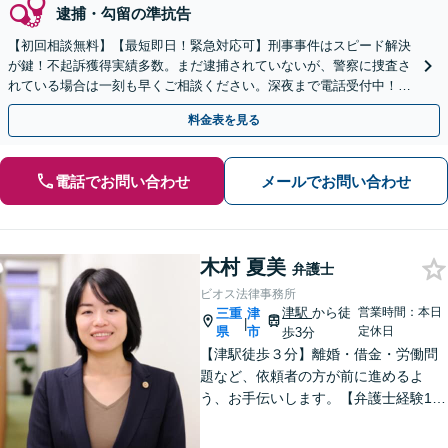
逮捕・勾留の準抗告
【初回相談無料】【最短即日！緊急対応可】刑事事件はスピード解決
が鍵！不起訴獲得実績多数。まだ逮捕されていないが、警察に捜査さ
れている場合は一刻も早くご相談ください。深夜まで電話受付中！痴
漢／盗撮／のぞき／その他性犯罪など
料金表を見る
電話でお問い合わせ
メールでお問い合わせ
木村 夏美
弁護士
ビオス法律事務所
津駅
から徒
営業時間：本日
三重
津
|
県
市
定休日
歩3分
【津駅徒歩３分】離婚・借金・労働問
題など、依頼者の方が前に進めるよ
う、お手伝いします。【弁護士経験10
年以上】当日相談可能です（予約必
要）。【駐車券サービスあり】お気軽