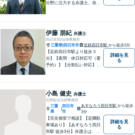
分野に注力する弁護士。依頼
者の気持ちに寄り添って働く
ことがモットーです。まずは
お気軽にご相談ください！
【離婚・男女問題の経験多
伊藤 朋紀
弁護士
数】
四日市SG法律事務所
三重県
四日市市
近鉄四日市駅
から徒歩2分
|
【近鉄四日市駅より徒歩３
詳細を見
分】【夜間・休日対応可（要
る
予約）】【分割払い対応】
【弁護士歴１０年以上】 法律
相談を大切にしています。ま
ずはできる限り丁寧にお聞き
して、一緒に解決方法を考え
小島 健史
弁護士
る手助けをさせていただけれ
北勢綜合法律事務所
ばと思いますので、お気軽に
あすなろう四日市駅
から徒歩
三重
四日市
|
ご相談ください。
県
市
3分
【完全個室で相談】【近隣駐
詳細を見
車場あり】【あすなろう四日
る
市駅 徒歩3分】弁護士は、依