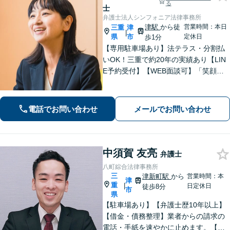
る
士
弁護士法人シンフォニア法律事務所
津駅
から徒
営業時間：本日
三重
津
|
県
市
定休日
歩1分
【専用駐車場あり】法テラス・分割払
いOK！三重で約20年の実績あり【LIN
E予約受付】【WEB面談可】「笑顔に
なってほしい」がモットー。交渉によ
るスピード解決を目指します【離婚】
性別・年代問わず実績豊富【借金】家
電話でお問い合わせ
メールでお問い合わせ
計全体を見直すプランをご提案
中須賀 友亮
弁護士
八町綜合法律事務所
三
津新町駅
から
営業時間：本
津
重
|
日定休日
徒歩8分
市
県
【駐車場あり】【弁護士歴10年以上】
【借金・債務整理】業者からの請求の
電話・手紙を速やかに止めます。【交