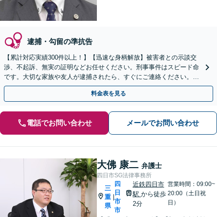
逮捕・勾留の準抗告
【累計対応実績300件以上！】【迅速な身柄解放】被害者との示談交
渉、不起訴、無実の証明などお任せください。刑事事件はスピード命
です。大切な家族や友人が逮捕されたら、すぐにご連絡ください。
【初回相談無料】【電話相談可】【休日面談可】
料金表を見る
電話でお問い合わせ
メールでお問い合わせ
大佛 康二
弁護士
四日市SG法律事務所
四
近鉄四日市
営業時間：09:00~
三
日
20:00（土日祝
駅
から徒歩
重
|
市
日）
2分
県
市