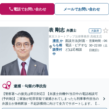
電話でお問い合わせ
メールでお問い合わせ
表 剛志
弁護士
大阪府
東京スタートアップ法律事務所 高槻支店
津市
か
面談方法(対面・
営業時間：06:
らも相
電話・ビデオな
30~22:00（土
談受付
ど)は応相談
日祝日）
中
逮捕・勾留の準抗告
【警察署への接見は即日対応】【弁護士待機中/当日中の電話相談可
(予約制)】ご家族が犯罪容疑で逮捕されてしまったら刑事事件担当の
弁護士が身柄釈放・不起訴獲得に向けて全力でサポートします。【毎
月100名以上の相談実績】【全国対応】