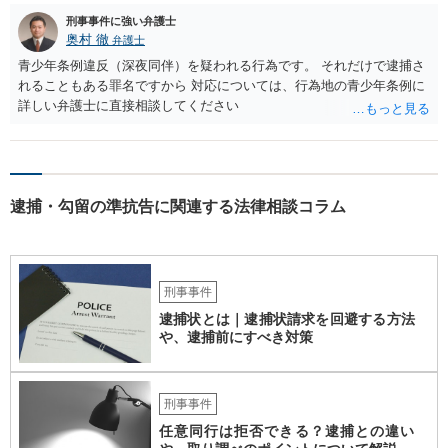
刑事事件に強い弁護士
奥村 徹
弁護士
青少年条例違反（深夜同伴）を疑われる行為です。 それだけで逮捕さ
れることもある罪名ですから 対応については、行為地の青少年条例に
詳しい弁護士に直接相談してください
逮捕・勾留の準抗告に関連する法律相談コラム
刑事事件
逮捕状とは｜逮捕状請求を回避する方法
や、逮捕前にすべき対策
刑事事件
任意同行は拒否できる？逮捕との違い