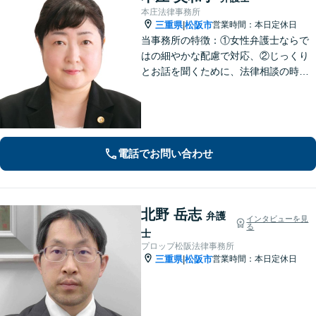
本庄法律事務所
三重県
松阪市
営業時間：本日定休日
|
当事務所の特徴：①女性弁護士ならで
はの細やかな配慮で対応、②じっくり
とお話を聞くために、法律相談の時間
は1時間枠の設定（ただし，初回30分間
分は無料）
電話でお問い合わせ
北野 岳志
弁護
インタビューを見
る
士
プロップ松阪法律事務所
三重県
松阪市
営業時間：本日定休日
|