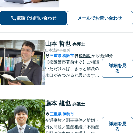
様に寄り添い、解決まで真摯に対応し
てまいります【多才な他士業との連携
電話でお問い合わせ
メールでお問い合わせ
が強み】【完全個室でご相談】
山本 哲也
弁護士
山本法律事務所
三重県
松阪市
松阪駅
から徒歩9分
|
【松阪警察署前すぐ】ご相談
詳細を見
いただければ、きっと解決の
る
糸口がみつかると思います。
法律の専門家としての豊富な
知識と経験で、誠実にご対応
いたします。
藤本 雄也
弁護士
.
三重県
伊勢市
|
交通事故／刑事事件／離婚・
詳細を見
男女問題／遺産相続／不動産
る