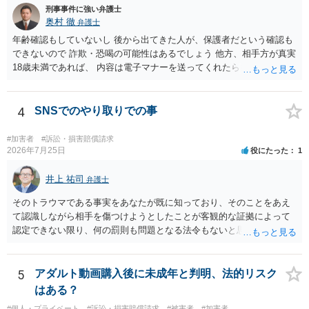
刑事事件に強い弁護士
奥村 徹
弁護士
年齢確認もしていないし 後から出てきた人が、保護者だという確認も
できないので 詐欺・恐喝の可能性はあるでしょう 他方、相手方が真実
18歳未満であれば、 内容は電子マナーを送ってくれたら自慰行為など
の動画を要望通りに撮って送るよと言ったやりとりでした。 自分は動
画の尺は10分ほど、服を着たままで胸を触って欲しい、などの要望を
して、要求された金額(1000円程度)の電子マネーを送信してしまいま
4
SNSでのやり取りでの事
した。 そこから、撮影するまで暇なので顔の雰囲気の写真を交換して
欲しい、住んでいる都道府県と区を教えてと言われたので教えたりと
#加害者
#訴訟・損害賠償請求
言ったやり取りをしていました。 というやりとりは、青少年条例違反
2026年7月25日
役にたった
1
（わいせつ行為）の疑いがあります。18歳未満と知らなくても処罰可
能です。
井上 祐司
弁護士
そのトラウマである事実をあなたが既に知っており、そのことをあえ
て認識しながら相手を傷つけようとしたことが客観的な証拠によって
認定できない限り、何の罰則も問題となる法令もないと思われます。
5
アダルト動画購入後に未成年と判明、法的リスク
はある？
#個人・プライベート
#訴訟・損害賠償請求
#被害者
#加害者