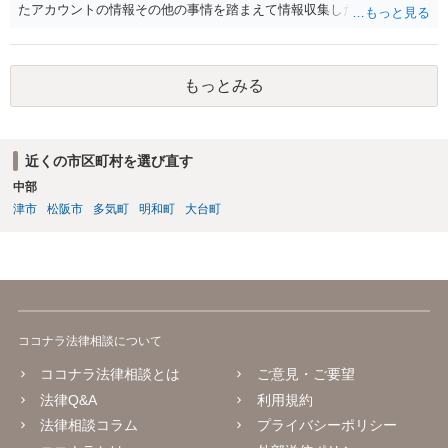
たアカウントの情報その他の事情を踏まえて情報収集した結果、この
ような投稿をするのは貴殿しかいないと推測したもので、これに対し
貴殿が投稿した事実を認めてしまったことで「答え合わせ」になって
しまったのではないでしょうか。 相手方の動きについても、相手方次
もっとみる
第ですので何とも言えません。公開の場で回答するには情報が乏し
く、ここで詳細を明らかにすることは事案の特定に繋がってしまうの
で、弁護士へ直接相談した方がよいです。
近くの市区町村を選び直す
中部
津市
松阪市
多気町
明和町
大台町
ココナラ法律相談について
ココナラ法律相談とは
ご意見・ご要望
法律Q&A
利用規約
法律相談コラム
プライバシーポリシー