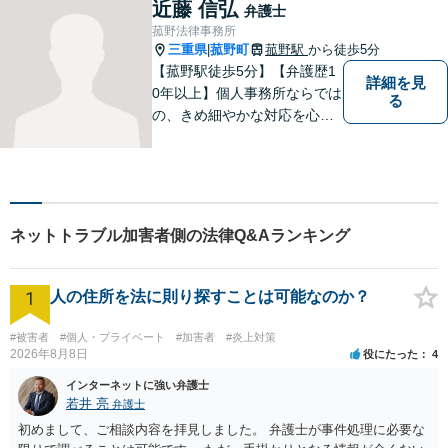
題／離婚問題／相続問題／企
近藤 信弘
弁護士
業法務など、幅広く対応可
菰野法律事務所
能。【明確な料金体系】どう
三重県
菰野町
菰野駅
から徒歩5分
|
ぞご連絡ください。
【菰野駅徒歩5分】【弁護歴1
詳細を見
0年以上】個人事務所ならでは
る
の、きめ細やかな対応を心が
けています。「相談してよか
った」と思っていただけるよ
う、最後まで粘り強く弁護を
行います！【完全個室】
ネットトラブル加害者側の法律Q&Aランキング
1
人の住所を法に則り探すことは可能なのか？
#被害者
#個人・プライベート
#加害者
#炎上対策
2026年8月8日
役にたった
4
インターネットに強い弁護士
若井 亮
弁護士
初めまして、ご相談内容を拝見しました。 弁護士が事件処理に必要な