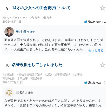
ただ、「328が名誉毀損、偽計業務妨害、侮辱罪、ストーカー等に関す
る法律違反に該当するといわれ」とのことですので、ご質問に書かれ
9
14才の少女への面会要求について
ていない何らかの背景事情があれば、回答は180度変わるかもしれませ
ん。公開の場で詳細を投稿することは不適当と思われますので、弁護
#個人・プライベート
#加害者
#被害者
士へ直接相談した方がよいでしょう。
2026年8月4日
役にたった
1
奥村 徹
弁護士
面会要求罪で逮捕されることはあります。 確率の％はわかりません 第
一八二条（十六歳未満の者に対する面会要求等） 1 わいせつの目的
で、十六歳未満の者に対し、次の各号に掲げるいずれかの行為をした
者（当該十六歳未満の者が十三歳以上である場合については、その者
が生まれた日より五年以上前の日に生まれた者に限る。）は、一年以
下の拘禁刑又は五十万円以下の罰金に処する。 一 威迫し、偽計を用
10
名誉毀損をしてしまいました
い又は誘惑して面会を要求すること。 二 拒まれたにもかかわらず、
反復して面会を要求すること。 三 金銭その他の利益を供与し、又は
#名誉毀損
#発信者情報開示請求
#訴訟・損害賠償請求
#加害者
その申込み若しくは約束をして面会を要求すること。 2前項の罪を犯
#風評被害・営業妨害
#誹謗中傷
2026年7月31日
役にたった
1
し、よってわいせつの目的で当該十六歳未満の者と面会をした者は、
二年以下の拘禁刑又は百万円以下の罰金に処する。
匿名A
弁護士
なぜ貴殿であるとわかったのかは相手方に聞くしかありませんが、お
そらく、「近隣トラブルの腹いせ」という背景事情があり、投稿され