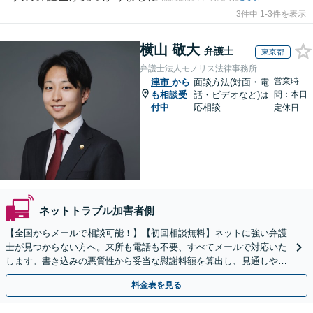
3件中 1-3件を表示
横山 敬大
弁護士
東京都
弁護士法人モノリス法律事務所
営業時
津市
から
面談方法(対面・電
も相談受
話・ビデオなど)は
間：本日
付中
応相談
定休日
ネットトラブル加害者側
【全国からメールで相談可能！】【初回相談無料】ネットに強い弁護
士が見つからない方へ。来所も電話も不要、すべてメールで対応いた
します。書き込みの悪質性から妥当な慰謝料額を算出し、見通しや費
用面のリスクも包み隠さずお伝えしサポートします。
料金表を見る