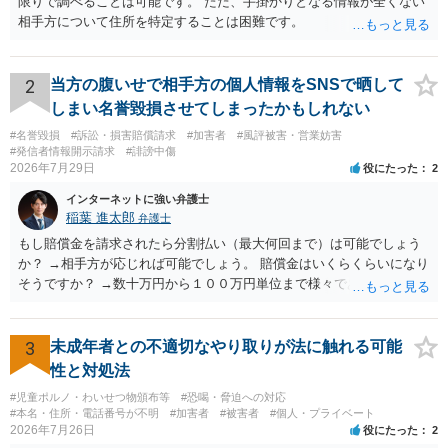
限りで調べることは可能です。 ただ、手掛かりとなる情報が全くない
相手方について住所を特定することは困難です。
2
当方の腹いせで相手方の個人情報をSNSで晒して
しまい名誉毀損させてしまったかもしれない
#名誉毀損
#訴訟・損害賠償請求
#加害者
#風評被害・営業妨害
#発信者情報開示請求
#誹謗中傷
2026年7月29日
役にたった
2
インターネットに強い弁護士
稲葉 進太郎
弁護士
もし賠償金を請求されたら分割払い（最大何回まで）は可能でしょう
か？ →相手方が応じれば可能でしょう。 賠償金はいくらくらいになり
そうですか？ →数十万円から１００万円単位まで様々であり、不明で
す。相手方から相談者様に対し請求がなされた場合、減額や分割の交
渉が行われ、双方合意に至れば支払が開始され、決裂して相手方が訴
訟提起を選択すれば訴訟の中で解決がなされる流れが通常です。
3
未成年者との不適切なやり取りが法に触れる可能
性と対処法
#児童ポルノ・わいせつ物頒布等
#恐喝・脅迫への対応
#本名・住所・電話番号が不明
#加害者
#被害者
#個人・プライベート
2026年7月26日
役にたった
2