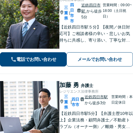
四
近鉄四日市
営業時間：09:00~
三
日
18:00（土日祝
駅
から徒歩
重
|
市
日）
5分
県
市
【近鉄四日市駅５分】【夜間／休日対
応可】ご相談者様の辛い・悲しいお気
持ちに共感し、寄り添い、丁寧な対応
を心がけます。離婚／不動産／借金／
相続／刑事事件など、幅広く対応【地
電話でお問い合わせ
メールでお問い合わせ
域に根ざした弁護士】お気軽にお問い
合わせください。
加藤 勇
弁護士
レジリエンス法律事務所
三
近鉄四日市駅
営業時間：本
四日
重
|
日定休日
から徒歩3分
市市
県
【近鉄四日市駅5分】【弁護士歴10年以
上】企業法務・顧問弁護士／不動産ト
ラブル（オーナー側）／離婚・男女問
題のご相談はお任せください。依頼者