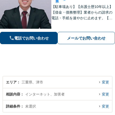
県
【駐車場あり】【弁護士歴10年以上】
【借金・債務整理】業者からの請求の
電話・手紙を速やかに止めます。【交
通事故】解決実績多数。適切な賠償金
額の獲得に尽力します。物損も対応し
ます。【分割払い利用可】【当日・夜
電話でお問い合わせ
メールでお問い合わせ
間の面談可】【完全個室で対応】
エリア
三重県、津市
変更
相談内容
インターネット、加害者
変更
詳細条件
未選択
変更