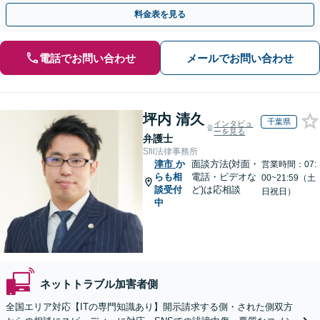
人の特定ができる場合もあり。
料金表を見る
電話でお問い合わせ
メールでお問い合わせ
坪内 清久
千葉県
インタビュ
ーを見る
弁護士
Sfil法律事務所
津市
か
面談方法(対面・
営業時間：07:
らも相
電話・ビデオな
00~21:59（土
談受付
ど)は応相談
日祝日）
中
ネットトラブル加害者側
全国エリア対応【ITの専門知識あり】開示請求する側・された側双方