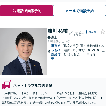
電話で面談予約
メールで面談予約
浦川 祐輔
東京都
インタビュ
ーを見る
弁護士
弁護士法人エッグ
津市
か
面談方法(対面・
営業時間：00:
らも相
電話・ビデオな
00~23:59（土
談受付
ど)は応相談
日祝日）
中
ネットトラブル加害者側
【全国対応】【来所不要】【オンライン相談に特化】【相談は何度で
も無料】Xの誹謗中傷被害の経験がある弁護士。炎上／誹謗中傷の問
題解決に定評あり。誹謗中傷した側の相談も対応。開示請求なしで本