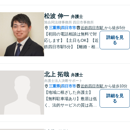
言等）。是非一度ご相談くだ
さい。
松波 伸一
弁護士
旭合同法律事務所 四日市事務所
三重県
四日市市
近鉄四日市駅
から徒歩5分
|
【初回の電話相談は無料で対
詳細を見
応します】【土日もOK】【近
る
鉄四日市駅5分】【離婚・相続
問題】困っている方の力にな
れる様、話を聞き、寄り添い
ます【後見業務などの民事・
刑事事件全般】双方ともに納
北上 拓哉
弁護士
得する解決を目指します【交
弁護士法人決断サポート
通事故】示談金の増額に向け
三重県
四日市市
近鉄四日市駅
から徒歩10分
|
尽力
【地域に根ざした弁護士】
詳細を見
【無料駐車場あり】敷居は低
る
く、法的サービスの質は高く
をモットーに、ご相談者の立
場に立って、問題の解決を目
指します。交通事故／借金問