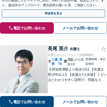
からの相談にスピーディーに対応。SNSでの誹謗中傷、悪質なコメン
ト、違法DLやアップロード、開示請求が届いた等、ご相談ください
【WEB面談OK&解決実績豊富】【千葉中央駅4分】
料金表を見る
電話でお問い合わせ
メールでお問い合わせ
長尾 英介
弁護士
弁護士法人シンフォニア法律事務所
津駅
から徒
営業時間：本日
三重
津
|
県
市
定休日
歩1分
【JR近鉄津駅より徒歩1分】【弁護士
歴10年以上】【弁護士7人在籍】くどい
ほどわかりやすい説明で、問題をスム
ーズに解決します！【離婚・男女問
題】男性側のご相談・ご依頼の実績多
数【借金・債務整理】自己破産で、借
金を0にできる可能性があります。
電話でお問い合わせ
メールでお問い合わせ