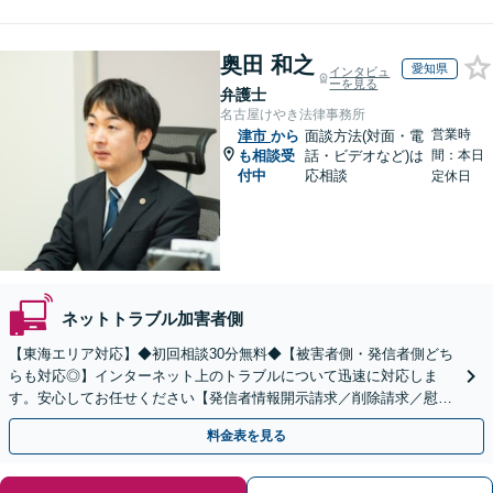
奥田 和之
愛知県
インタビュ
ーを見る
弁護士
名古屋けやき法律事務所
営業時
津市
から
面談方法(対面・電
も相談受
話・ビデオなど)は
間：本日
付中
応相談
定休日
ネットトラブル加害者側
【東海エリア対応】◆初回相談30分無料◆【被害者側・発信者側どち
らも対応◎】インターネット上のトラブルについて迅速に対応しま
す。安心してお任せください【発信者情報開示請求／削除請求／慰謝
料請求／意見照会への対応】
料金表を見る