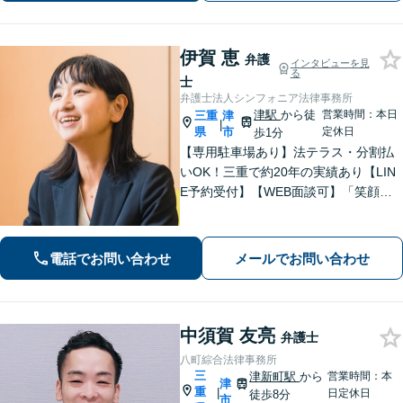
伊賀 恵
弁護
インタビューを見
る
士
弁護士法人シンフォニア法律事務所
津駅
から徒
営業時間：本日
三重
津
|
県
市
定休日
歩1分
【専用駐車場あり】法テラス・分割払
いOK！三重で約20年の実績あり【LIN
E予約受付】【WEB面談可】「笑顔に
なってほしい」がモットー。交渉によ
るスピード解決を目指します【離婚】
性別・年代問わず実績豊富【借金】家
電話でお問い合わせ
メールでお問い合わせ
計全体を見直すプランをご提案
中須賀 友亮
弁護士
八町綜合法律事務所
三
津新町駅
から
営業時間：本
津
重
|
日定休日
徒歩8分
市