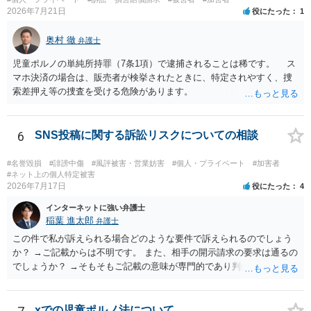
2026年7月21日
役にたった
1
奥村 徹
弁護士
児童ポルノの単純所持罪（7条1項）で逮捕されることは稀です。 ス
マホ決済の場合は、販売者が検挙されたときに、特定されやすく、捜
索差押え等の捜査を受ける危険があります。
6
SNS投稿に関する訴訟リスクについての相談
#名誉毀損
#誹謗中傷
#風評被害・営業妨害
#個人・プライベート
#加害者
#ネット上の個人特定被害
2026年7月17日
役にたった
4
インターネットに強い弁護士
稲葉 進太郎
弁護士
この件で私が訴えられる場合どのような要件で訴えられるのでしょう
か？ →ご記載からは不明です。 また、相手の開示請求の要求は通るの
でしょうか？ →そもそもご記載の意味が専門的であり判然としないも
のと存じます。直接弁護士に、そのゲームの内容をご説明になりなが
らご相談になることをお勧めいたします。
xでの児童ポルノ法について