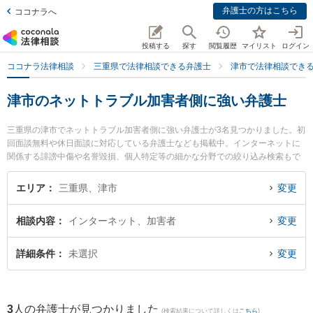
弁護士の方はこちら
ココナラへ
投稿する
探す
閲覧履歴
マイリスト
ログイン
ココナラ法律相談
三重県で法律相談できる弁護士
津市で法律相談でき
津市のネットトラブル加害者側に強い弁護士
三重県の津市でネットトラブル加害者側に強い弁護士が3名見つかりました。初
回面談無料や休日面談に対応している弁護士なども掲載中。インターネットに
関係する誹謗中傷や名誉毀損、個人特定等の細かな分野での絞り込み検索もで
き便利です。特に弁護士法人シンフォニア法律事務所の長尾 英介弁護士や弁護
士法人シンフォニア法律事務所の伊賀 恵弁護士、八町綜合法律事務所の中須賀
エリア
三重県、津市
変更
友亮弁護士のプロフィール情報や弁護士費用、強みなどが注目されています。
『津市で土日や夜間に発生したネットトラブル加害者側のトラブルを今すぐに
相談内容
インターネット、加害者
変更
弁護士に相談したい』『ネットトラブル加害者側のトラブル解決の実績豊富な
近くの弁護士を検索したい』『初回相談無料でネットトラブル加害者側を法律
相談できる津市内の弁護士に相談予約したい』などでお困りの相談者さんにお
詳細条件
未選択
変更
すすめです。
3
人の弁護士が見つかりました
(検索結果について詳しくは
こちら
)