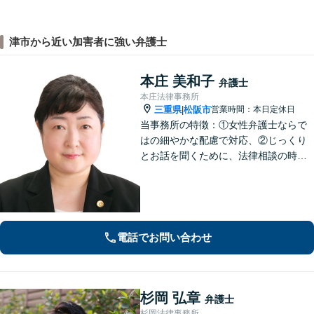
津市から近い加害者に強い弁護士
本庄 美和子
弁護士
本庄法律事務所
三重県
松阪市
営業時間：本日定休日
|
当事務所の特徴：①女性弁護士ならで
はの細やかな配慮で対応、②じっくり
とお話を聞くために、法律相談の時間
は1時間枠の設定（ただし，初回30分間
分は無料）
電話でお問い合わせ
杉岡 弘章
弁護士
杉岡法律事務所