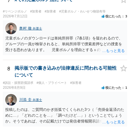
7
#リベンジポルノ
#加害者
#加害者
#児童ポルノ・わいせつ物頒布等
2026年7月12日
役にたった
3
奥村 徹
弁護士
児童ポルノのダウンロードは単純所持罪（7条1項）を疑われるので、
グループの一員が検挙されると、単純所持罪で捜索差押などの捜査を
受ける恐れがあります。 児童ポルノを理由とするｘのアカウント凍
結は日本警察に通報されることがあって（確率はわかりませんが実例
は珍しくない）、これも捜索差押を受けるおそれがあります
8
掲示板での書き込みが法律違反に問われる可能性
について
#訴訟・損害賠償請求
#個人・プライベート
#加害者
2026年8月9日
役にたった
1
川添 圭
弁護士
投稿したのは、ご質問のかぎ括弧でくくられた3つ（「売掛金返済のた
めに…」「どれのことを…」「調べたけど…」）ということでしょう
か。そうであれば、その記載だけでは発信者情報開示請求が認められ
るような内容ではありません（申し立ててもほぼ門前払いに近い）。