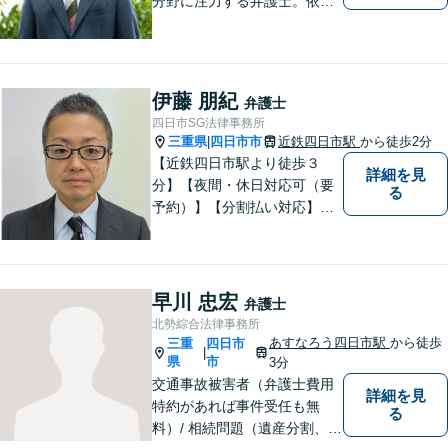
分野に注力する弁護士。依頼
者の気持ちに寄り添って働く
ことがモットーです。まずは
お気軽にご相談ください！
【離婚・男女問題の経験多
伊藤 朋紀
弁護士
数】
四日市SG法律事務所
三重県
四日市市
近鉄四日市駅
から徒歩2分
|
【近鉄四日市駅より徒歩３
詳細を見
分】【夜間・休日対応可（要
る
予約）】【分割払い対応】
【弁護士歴１０年以上】 法律
相談を大切にしています。ま
ずはできる限り丁寧にお聞き
して、一緒に解決方法を考え
早川 忠宏
弁護士
る手助けをさせていただけれ
北勢綜合法律事務所
ばと思いますので、お気軽に
あすなろう四日市駅
から徒歩
三重
四日市
|
ご相談ください。
県
市
3分
交通事故被害者（弁護士費用
詳細を見
特約があれば事件受任も無
る
料）/ 相続問題（遺産分割、遺