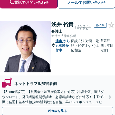
電話でお問い合わせ
メールでお問い合わせ
浅井 裕貴
静岡県
インタビュ
ーを見る
弁護士
新清水法律事務所
営業時
津市
から
面談方法(対面・電
も相談受
話・ビデオなど)は
間：本日
付中
応相談
定休日
ネットトラブル加害者側
【Zoom相談可】【被害者・加害者側双方に対応】誹謗中傷、違法ダ
ウンロード、発信者情報開示請求、慰謝料請求などに対応！【ITの知
識に精通】基本情報技術者試験にも合格。早いレスポンスで、スピー
ド感を持って対応します。【Torrentの相談◎】
料金表を見る