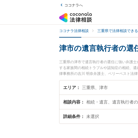
ココナラへ
ココナラ法律相談
三重県で法律相談できる
津市の遺言執行者の選
三重県の津市で遺言執行者の選任に強い弁護士
する家族間の相続トラブルや認知症の相続、遺
律事務所の吉川 明奈弁護士、ベリーベスト法
した遺言執行者の選任のトラブルを今すぐに弁
任を法律相談できる津市内の弁護士に相談予約
エリア
三重県、津市
相談内容
相続・遺言、遺言執行者の
詳細条件
未選択