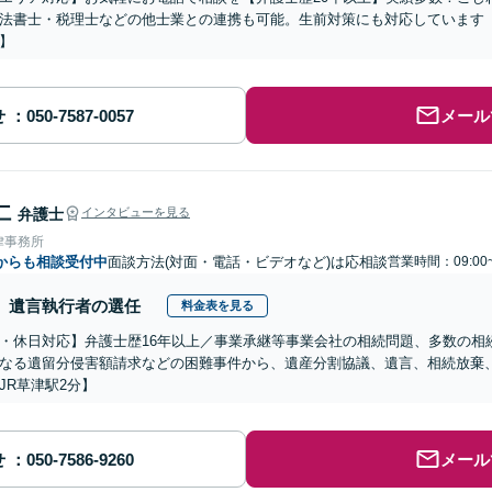
法書士・税理士などの他士業との連携も可能。生前対策にも対応しています
】
せ
メール
仁
弁護士
インタビューを見る
律事務所
からも相談受付中
面談方法(対面・電話・ビデオなど)は応相談
営業時間：09:00
遺言執行者の選任
料金表を見る
・休日対応】弁護士歴16年以上／事業承継等事業会社の相続問題、多数の相
なる遺留分侵害額請求などの困難事件から、遺産分割協議、遺言、相続放棄
JR草津駅2分】
せ
メール