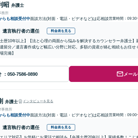
利昭
弁護士
事務所
からも相談受付中
面談方法(対面・電話・ビデオなど)は応相談
営業時間：09:30
遺言執行者の選任
料金表を見る
士歴10年以上】【法と心理の両面から悩みを解決するカウンセラー弁護士】
遺留分／遺言書作成など幅広い分野に対応。多額の資産が絡む相続もお任せ
場完備】
せ
メール
剛
弁護士
インタビューを見る
律事務所
からも相談受付中
面談方法(対面・電話・ビデオなど)は応相談
営業時間：09:00
遺言執行者の選任
料金表を見る
エリア対応】お気軽にお電話で相談を【弁護士歴20年以上】実績多数！こじ