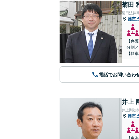
菊田 
菊田法律
津市
【弁護
分割／
【駐車
電話でお問い合わ
井上 
井上剛法
津市
【東海