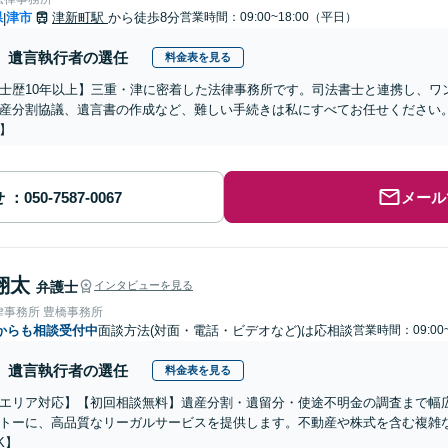
県
津市
津新町駅
から徒歩8分
営業時間：09:00~18:00（平日）
|
遺言執行者の選任
料金表を見る
士歴10年以上】三重・津に密着した法律事務所です。司法書士と連携し、ワ
産分割協議、遺言書の作成など、難しい手続きは私にすべてお任せください
】
せ
メール
翔太
弁護士
インタビューを見る
律事務所 豊橋事務所
からも相談受付中
面談方法(対面・電話・ビデオなど)は応相談
営業時間：09:00
遺言執行者の選任
料金表を見る
エリア対応】【初回相談無料】遺産分割・遺留分・使途不明金の調査まで幅広
トーに、高品質なリーガルサービスを提供します。不動産や株式を含む複雑
K】