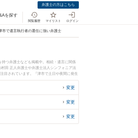
弁護士の方はこちら
&Aを探す
閲覧履歴
マイリスト
ログイン
津市で遺言執行者の選任に強い弁護士
を持つ弁護士なども掲載中。相続・遺言に関係
村田 正人弁護士や弁護士法人シンフォニア法
が注目されています。『津市で土日や夜間に発生
を検索したい』『初回相談無料で遺言執行者の選
変更
変更
変更