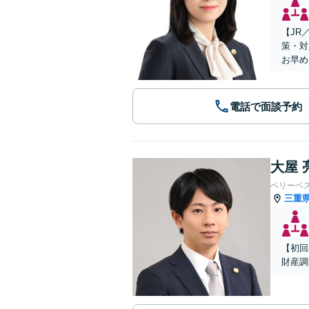
【JR
策・対
お早め
電話で面談予約
大屋 
ベリーベ
三重
【初回
財産調