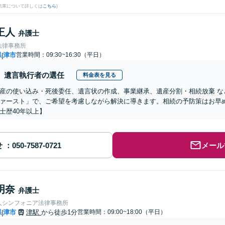
結果について詳しくは
こちら
)
正人
弁護士
法律事務所
県
津市
営業時間：09:30~16:30（平日）
|
遺言執行者の選任
料金表を見る
産の使い込み・死後委任、遺言状の作成、事業継承、遺産分割・相続放棄 な
ァースト」で、ご希望を考慮しながら解決に導きます。相続の予防策はお早め
士歴40年以上】
せ
メール
明奈
弁護士
人シンフォニア法律事務所
県
津市
津駅
から徒歩1分
営業時間：09:00~18:00（平日）
|