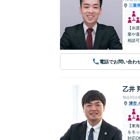
三重
【弁護
棄や遺
相談可
電話でお問い合わ
乙井 
旭合同法
津市
【東海
をモッ
対応O