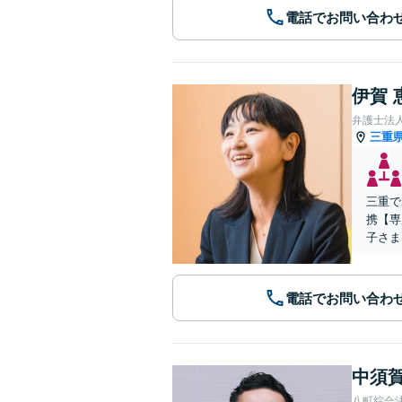
電話でお問い合わ
伊賀 
弁護士法
三重
三重で
携【専
子さま
電話でお問い合わ
中須賀
八町綜合