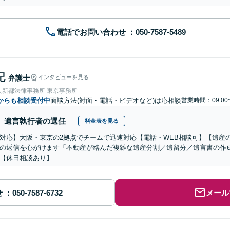
電話でお問い合わせ
記
弁護士
インタビューを見る
人新都法律事務所 東京事務所
からも相談受付中
面談方法(対面・電話・ビデオなど)は応相談
営業時間：09:00
遺言執行者の選任
料金表を見る
対応】大阪・東京の2拠点でチームで迅速対応【電話・WEB相談可】【遺産
の返信を心がけます「不動産が絡んだ複雑な遺産分割／遺留分／遺言書の作
【休日相談あり】
せ
メール