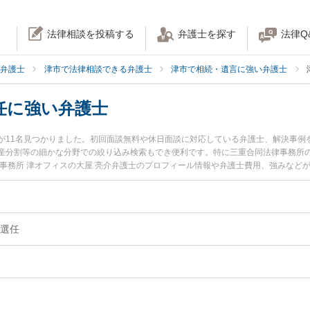
法律相談を投稿する
弁護士を探す
法律Q
弁護士
津市で法律相談できる弁護士
津市で相続・遺言に強い弁護士
任に強い弁護士
が11名見つかりました。初回面談無料や休日面談に対応している弁護士、解決事例
産分割等の細かな分野での絞り込み検索もでき便利です。特に三重合同法律事務所の
律事務所 津オフィスの大屋 亮介弁護士のプロフィール情報や弁護士費用、強みなど
護士に相談したい』『遺言執行者の選任のトラブル解決の実績豊富な近くの弁護士
したい』などでお困りの相談者さんにおすすめです。
選任