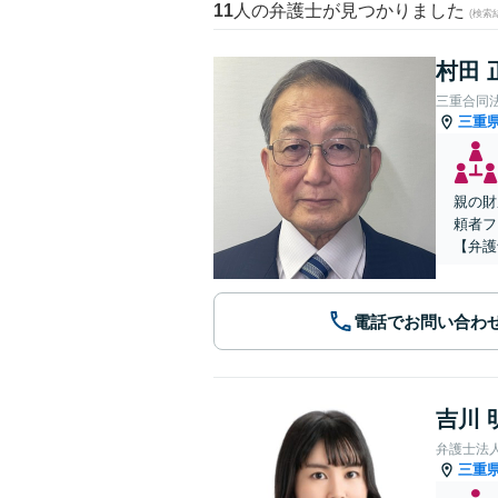
11
人の弁護士が見つかりました
(検索
村田 
三重合同
三重
親の財
頼者フ
【弁護
電話でお問い合わ
吉川 
弁護士法
三重