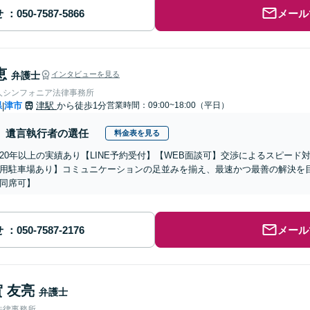
せ
メール
恵
弁護士
インタビューを見る
人シンフォニア法律事務所
県
津市
津駅
から徒歩1分
営業時間：09:00~18:00（平日）
|
遺言執行者の選任
料金表を見る
20年以上の実績あり【LINE予約受付】【WEB面談可】交渉によるスピー
用駐車場あり】コミュニケーションの足並みを揃え、最速かつ最善の解決を
同席可】
せ
メール
 友亮
弁護士
法律事務所