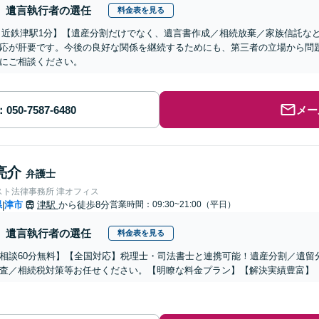
遺言執行者の選任
料金表を見る
／近鉄津駅1分】【遺産分割だけでなく、遺言書作成／相続放棄／家族信託な
応が肝要です。今後の良好な関係を継続するためにも、第三者の立場から問
にご相談ください。
メー
亮介
弁護士
スト法律事務所 津オフィス
県
津市
津駅
から徒歩8分
営業時間：09:30~21:00（平日）
|
遺言執行者の選任
料金表を見る
相談60分無料】【全国対応】税理士・司法書士と連携可能！遺産分割／遺留
査／相続税対策等お任せください。【明瞭な料金プラン】【解決実績豊富】