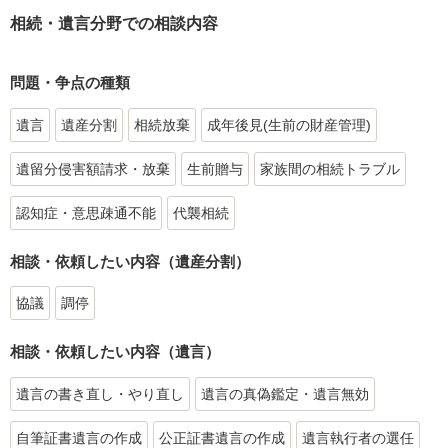
相続・遺言分野での相談内容
問題・争点の種類
遺言
遺産分割
相続放棄
成年後見(生前の財産管理)
遺留分侵害額請求・放棄
生前贈与
家族間の相続トラブル
認知症・意思疎通不能
代襲相続
相談・依頼したい内容（遺産分割）
協議
調停
相談・依頼したい内容（遺言）
遺言の書き直し・やり直し
遺言の真偽鑑定・遺言無効
自筆証書遺言の作成
公正証書遺言の作成
遺言執行者の選任