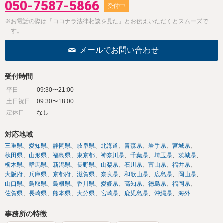
050-7587-5866
受付中
※お電話の際は「ココナラ法律相談を見た」とお伝えいただくとスムーズで
す。
メールでお問い合わせ
受付時間
平日
09:30〜21:00
土日祝日
09:30〜18:00
定休日
なし
対応地域
三重県
愛知県
静岡県
岐阜県
北海道
青森県
岩手県
宮城県
秋田県
山形県
福島県
東京都
神奈川県
千葉県
埼玉県
茨城県
栃木県
群馬県
新潟県
長野県
山梨県
石川県
富山県
福井県
大阪府
兵庫県
京都府
滋賀県
奈良県
和歌山県
広島県
岡山県
山口県
鳥取県
島根県
香川県
愛媛県
高知県
徳島県
福岡県
佐賀県
長崎県
熊本県
大分県
宮崎県
鹿児島県
沖縄県
海外
事務所の特徴