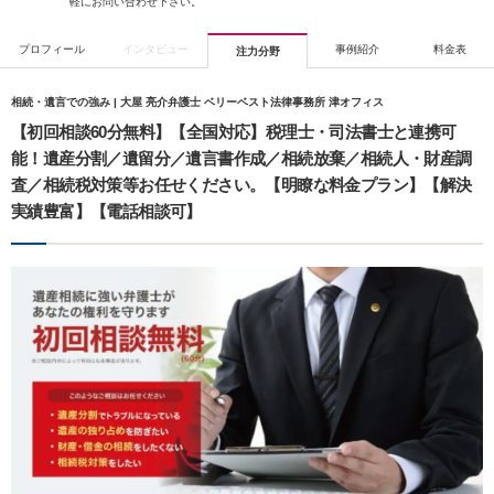
軽にお問い合わせ下さい。
プロフィール
インタビュー
事例紹介
料金表
注力分野
相続・遺言での強み | 大屋 亮介弁護士 ベリーベスト法律事務所 津オフィス
【初回相談60分無料】【全国対応】税理士・司法書士と連携可
能！遺産分割／遺留分／遺言書作成／相続放棄／相続人・財産調
査／相続税対策等お任せください。【明瞭な料金プラン】【解決
実績豊富】【電話相談可】