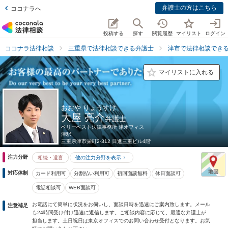
弁護士の方はこちら
ココナラへ
投稿する
探す
閲覧履歴
マイリスト
ログイン
ココナラ法律相談
三重県で法律相談できる弁護士
津市で法律相談でき
マイリストに入れる
おおや りょうすけ
大屋 亮介
弁護士
ベリーベスト法律事務所 津オフィス
津駅
三重県
津市栄町2-312 日進三重ビル4階
注力分野
相続・遺言
他の注力分野を表示
対応体制
カード利用可
分割払い利用可
初回面談無料
休日面談可
電話相談可
WEB面談可
お電話にて簡単に状況をお伺いし、面談日時を迅速にご案内致します。メール
注意補足
も24時間受け付け迅速に返信します。ご相談内容に応じて、最適な弁護士が
担当します。土日祝日は東京オフィスでのお問い合わせ受付となります。お気