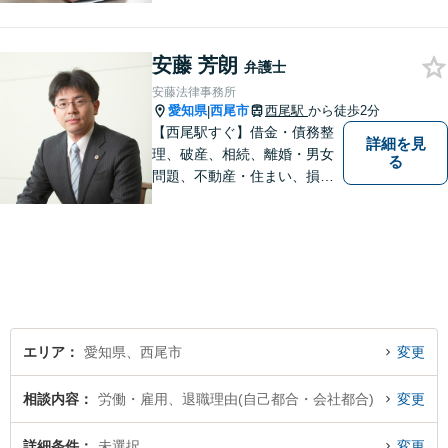
いたします。【名鉄西尾駅か
ら徒歩3分】お気軽にご相談く
安藤 芳朗
ださい
弁護士
安藤法律事務所
愛知県
西尾市
西尾駅
から徒歩2分
|
【西尾駅すぐ】借金・債務整
詳細を見
理、破産、相続、離婚・男女
る
問題、不動産・住まい、損害
賠償など、様々な問題に対応
します。地域に根差した法律
事務所。【個室対応】
エリア
愛知県、西尾市
変更
相談内容
労働・雇用、退職理由(自己都合・会社都合)
変更
詳細条件
未選択
変更