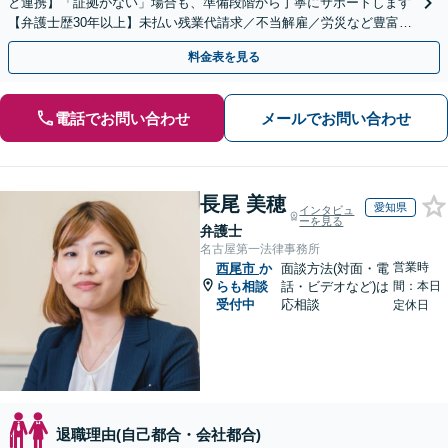
と連携】「証拠がない」場合も、準備段階から丁寧にサポートします
【弁護士歴30年以上】未払い残業代請求／不当解雇／労災など豊富な
実績あり！労使双方の対応可能です【夜間休日対応】
料金表を見る
電話でお問い合わせ
メールでお問い合わせ
長尾 美穂
愛知県
インタビュ
ーを見る
弁護士
名古屋第一法律事務所
営業時
西尾市
か
面談方法(対面・電
らも相談
話・ビデオなど)は
間：本日
受付中
応相談
定休日
退職理由(自己都合・会社都合)