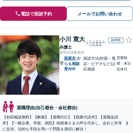
電話で面談予約
メールでお問い合わせ
小川 寛大
静岡県
インタビュ
ーを見る
弁護士
静岡法律事務所
営業時
西尾市
か
面談方法(対面・電
らも相談
話・ビデオなど)は
間：本日
受付中
応相談
定休日
退職理由(自己都合・会社都合)
【初回相談無料】【解雇】【退職代行】【残業代請求】【退職金請
求】【一般企業、学校、病院】依頼者さまの声を代弁し、会社と対等
に交渉。法的な手段を用いて問題を適切に解決！