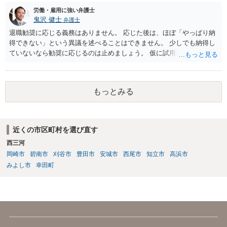
労働・雇用に強い弁護士
鬼沢 健士
弁護士
退職勧奨に応じる義務はありません。 応じた後は、ほぼ「やっぱり納
得できない」という異議を述べることはできません。 少しでも納得し
ていないなら勧奨に応じるのは止めましょう。 仮に試用期間満了時に
本採用拒否とされれば、それを争うことは考えられます。
もっとみる
近くの市区町村を選び直す
西三河
岡崎市
碧南市
刈谷市
豊田市
安城市
西尾市
知立市
高浜市
みよし市
幸田町