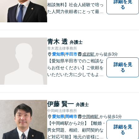
詳細を見
相談無料】社会人経験で培っ
る
た人間力依頼者にとって最大
の満足を。電通に７年勤めて
いた経験を活かして顧客満足
を追求する弁護士です。
青木 透
弁護士
青木透法律事務所
愛知県
半田市
成岩駅
から徒歩3分
|
【愛知県半田市でのご相談な
詳細を見
らお任せください】ご依頼を
る
いただいた方に少しでもよい
結果をもたらせるよう努力し
ていきたいと考えています。
伊藤 賢一
弁護士
中岡崎法律事務所
愛知県
岡崎市
中岡崎駅
から徒歩1分
|
【中岡崎駅から2分】【離婚・
詳細を見
男女問題、相続、顧問契約な
る
ど対応可能】地元の皆様にご