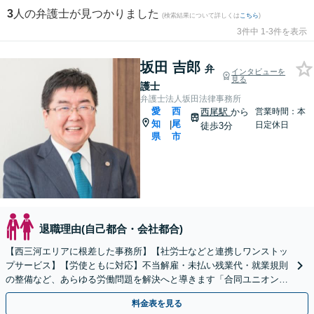
3
人の弁護士が見つかりました
(検索結果について詳しくは
こちら
)
3件中 1-3件を表示
坂田 吉郎
弁
インタビューを
見る
護士
弁護士法人坂田法律事務所
愛
西
西尾駅
から
営業時間：本
知
尾
|
日定休日
徒歩3分
県
市
退職理由(自己都合・会社都合)
【西三河エリアに根差した事務所】【社労士などと連携しワンストッ
プサービス】【労使ともに対応】不当解雇・未払い残業代・就業規則
の整備など、あらゆる労働問題を解決へと導きます「合同ユニオン」
との交渉を代理した経験あり【休日・夜間相談あり】
料金表を見る