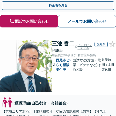
料金表を見る
電話でお問い合わせ
メールでお問い合わせ
三池 哲二
愛知県
インタビュ
ーを見る
弁護士
旭合同法律事務所 名古屋事務所
営業時
西尾市
か
面談方法(対面・電
らも相談
話・ビデオなど)は
間：本日
受付中
応相談
定休日
退職理由(自己都合・会社都合)
【東海エリア対応】【電話相談可、初回の電話相談は無料】【社労士