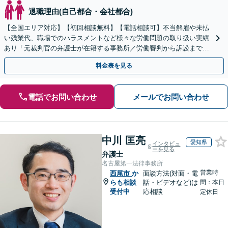
退職理由(自己都合・会社都合)
【全国エリア対応】【初回相談無料】【電話相談可】不当解雇や未払
い残業代、職場でのハラスメントなど様々な労働問題の取り扱い実績
あり「元裁判官の弁護士が在籍する事務所／労働審判から訴訟まで、
裁判官経験を活かした最適な戦略を立案」
料金表を見る
電話でお問い合わせ
メールでお問い合わせ
中川 匡亮
愛知県
インタビュ
ーを見る
弁護士
名古屋第一法律事務所
営業時
西尾市
か
面談方法(対面・電
らも相談
話・ビデオなど)は
間：本日
受付中
応相談
定休日