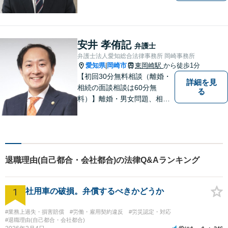
安心いただけるリーガルサポ
ートに尽力します。【駐車場
あり】
安井 孝侑記
弁護士
弁護士法人愛知総合法律事務所 岡崎事務所
愛知県
岡崎市
東岡崎駅
から徒歩1分
|
【初回30分無料相談（離婚・
詳細を見
相続の面談相談は60分無
る
料）】離婚・男女問題、相
続、労働、顧問契約など幅広
く対応しています。【名鉄東
岡崎駅徒歩1分 提携駐車場あ
り。】【土日対応（要予
約）】
退職理由(自己都合・会社都合)の法律Q&Aランキング
1
社用車の破損。弁償するべきかどうか
#業務上過失・損害賠償
#労働・雇用契約違反
#労災認定・対応
#退職理由(自己都合・会社都合)