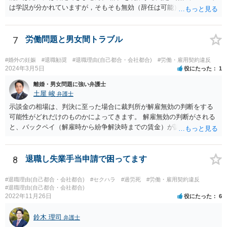
は学説が分かれていますが，そもそも無効（辞任は可能）と考える説
と，辞任の効力自体は認め，会社に対する債務不履行責任を負わされ
る可能性があると考える説が有力です。 ただし，いずれの説をとった
場合でも，会社にとって「不利な時期」に辞任したときは，「やむを
7
労働問題と男女間トラブル
得ない事由」がない限り，会社の損害を賠償しなければならなくなり
ます。 健康上の理由は「やむを得ない事由」の典型ですが，程度によ
#婚外の妊娠
#退職勧奨
#退職理由(自己都合・会社都合)
#労働・雇用契約違反
って異なります。 子会社の代表取締役が辞任を認めてくれるのであれ
2024年3月5日
役にたった
1
ば，少なくとも法律上は，親会社（子会社にとっての株主）の承諾は
離婚・男女問題に強い弁護士
必要ありません。 なお，子会社の代表取締役には，取締役辞任の登記
土屋 峻
弁護士
をしてもらわなければなりません。 親会社が株主代表訴訟を提起する
示談金の相場は、判決に至った場合に裁判所が解雇無効の判断をする
ことは理論上可能ですが，あなたに対して追及できる責任は，あなた
可能性がどれだけのものかによってきます。 解雇無効の判断がされる
自身が会社に対して追う責任（例えば任務懈怠責任）の範囲に留まり
と、バックペイ（解雇時から紛争解決時までの賃金）が認められるの
ます。子会社の負債をあなたに負わせることはできません。 実際上問
で、解雇無効の判断をする可能性が高ければバックペイ＋解決金が基
題となるのは，親会社からの圧力により，子会社の代表取締役があな
準となります。解決金の基準は、半年から１年程度の賃金相当額くら
たの辞任に応じてくれない場合ですね。 子会社の代表取締役が全く動
いだと思います。 この件は、弁護士に具体的な内容について、ご相談
8
退職し失業手当申請で困ってます
いてくれないと，辞任の登記をするためには，最終的には訴訟を提起
された方がよい事案だと考えます。
する必要が生じます。
#退職理由(自己都合・会社都合)
#セクハラ
#過労死
#労働・雇用契約違反
#退職理由(自己都合・会社都合)
2022年11月26日
役にたった
6
鈴木 理司
弁護士