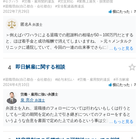
動禁止」「活動するなら名前を変える」ことを事務所側から要求され
#セクハラ
#労働・雇用契約違反
#労災対応
#業務上過失・損害賠償
たという事例を聞いたことがあります。所属する際にいただいた契約
#退職理由(自己都合・会社都合)
#安全配慮義務違反
2022年7月29日
役にたった
7
書にはそのようなことは書いていないのですが、仮にこれらを要求さ
れた場合には断ることは可能なのでしょうか？ 【回答】 契約書に記載
匿名A
がないのであれば，断ることができる可能性があります。 もし上記の
弁護士
ような要求をされた場合は，その根拠を明示してもらってください。
＞例えばパワハラによる退職での慰謝料の相場が50～100万円だとする
と、ほぼ着手金と成功報酬で消えてしまいますね。 ＞元々メンタルク
リニックに通院していて、今回の一連の出来事でさらに悪化した事実
を医師の診断書で証拠として提出しても慰謝料は変わらないですか？
万が一、慰謝料請求が認められるにしても金額としては微々たるもの
かと思いますが、依頼する弁護士に詳細を説明したうえで指示を仰い
4
即日解雇に関する相談
だ方がいいかと思います。
#退職理由(自己都合・会社都合)
#給与未払い
#労働・雇用契約違反
#不当解雇
2024年4月10日
役にたった
7
労働・雇用に強い弁護士
泉 亮介
弁護士
弁護士を入れ、退職後のフォローについては行わないもしくは行うと
しても一定の期間を定めた上で引き継ぎについてのフォローをすると
いうような合意を書面で定めた上で止めるという事は交渉次第で可能
でしょう。 また、弁護士を立てた場合は相手からの連絡の窓口を全て
弁護士とすることができるため、会社からの連絡を止めることもでき