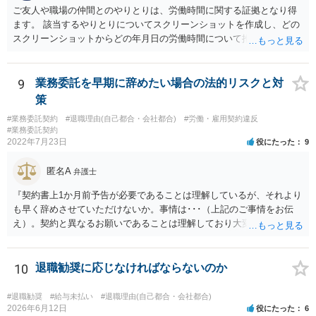
ご友人や職場の仲間とのやりとりは、労働時間に関する証拠となり得
ます。 該当するやりとりについてスクリーンショットを作成し、どの
スクリーンショットからどの年月日の労働時間について推定できるか
報告書にまとめ、ハローワークに提出しましょう。
9
業務委託を早期に辞めたい場合の法的リスクと対
策
#業務委託契約
#退職理由(自己都合・会社都合)
#労働・雇用契約違反
#業務委託契約
2022年7月23日
役にたった
9
匿名A
弁護士
『契約書上1か月前予告が必要であることは理解しているが、それより
も早く辞めさせていただけないか。事情は･･･（上記のご事情をお伝
え）。契約と異なるお願いであることは理解しており大変申し訳ない
が、ご理解いただけると有り難い。』とお伝えされることでいかがで
しょうか。 先方は事業の一環として業務委託をしていますので、契約
書の内容をベースに話をしてくるものと思います。 ですので、契約の
10
退職勧奨に応じなければならないのか
規定を理解していることを示した上で、それでもなお事情があるため
真摯にお願いしたい、とお伝えした方が、多少は話が進みやすいかと
#退職勧奨
#給与未払い
#退職理由(自己都合・会社都合)
思います。
2026年6月12日
役にたった
6