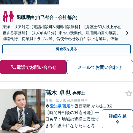
退職理由(自己都合・会社都合)
東海エリア対応【電話相談可&初回相談無料】【弁護士30人以上が在
籍する事務所】【丸の内駅1分】未払い残業代、雇用契約書の確認、
退職代行、従業員トラブル等、労使合わせ数百件以上を解決。依頼者
様の強い味方になります。残業代セミナー講師の経験多数
料金表を見る
電話でお問い合わせ
メールでお問い合わせ
髙木 卓也
弁護士
弁護士法人坂田法律事務所
愛知県
西尾市
西尾駅
から徒歩3分
|
【時間外相談の対応可能】一
詳細を見
日も早く地域の皆様に貢献で
る
きる弁護士になりたいと考え
ておりますので宜しくお願い