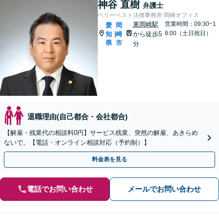
神谷 直樹
弁護士
ベリーベスト法律事務所 岡崎オフィス
東岡崎駅
営業時間：09:30~1
愛
岡
8:00（土日祝日）
知
崎
から徒歩5
|
県
市
分
退職理由(自己都合・会社都合)
【解雇・残業代の相談料0円】サービス残業、突然の解雇、あきらめ
ないで。【電話・オンライン相談対応（予約制）】
料金表を見る
電話でお問い合わせ
メールでお問い合わせ