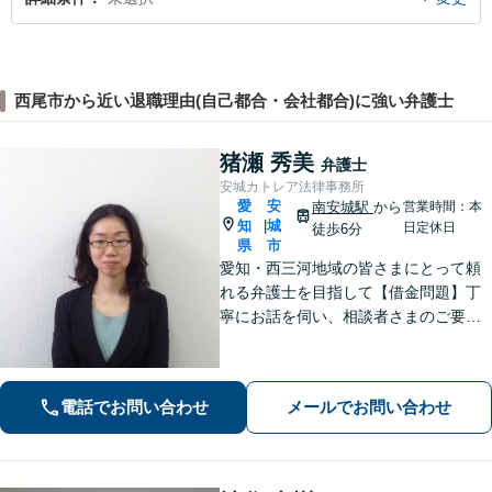
西尾市から近い退職理由(自己都合・会社都合)に強い弁護士
猪瀬 秀美
弁護士
安城カトレア法律事務所
愛
安
南安城駅
から
営業時間：本
知
城
|
日定休日
徒歩6分
県
市
愛知・西三河地域の皆さまにとって頼
れる弁護士を目指して【借金問題】丁
寧にお話を伺い、相談者さまのご要望
に沿った解決を目指します【離婚問
題】女性弁護士だから気付ける細やか
な配慮のある解決策をご提案します
電話でお問い合わせ
メールでお問い合わせ
【お子さま連れのご相談可】