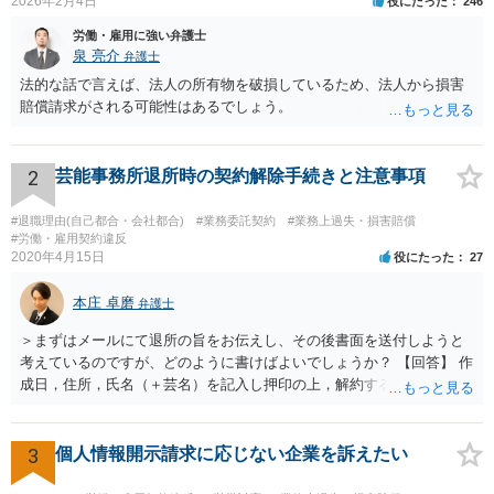
2026年2月4日
役にたった
246
労働・雇用に強い弁護士
泉 亮介
弁護士
法的な話で言えば、法人の所有物を破損しているため、法人から損害
賠償請求がされる可能性はあるでしょう。
2
芸能事務所退所時の契約解除手続きと注意事項
#退職理由(自己都合・会社都合)
#業務委託契約
#業務上過失・損害賠償
#労働・雇用契約違反
2020年4月15日
役にたった
27
本庄 卓磨
弁護士
＞まずはメールにて退所の旨をお伝えし、その後書面を送付しようと
考えているのですが、どのように書けばよいでしょうか？ 【回答】 作
成日，住所，氏名（＋芸名）を記入し押印の上，解約する旨を伝える
内容を記載してください。 ＞私のような場合は損害賠償を請求される
ようなことはありますでしょうか？ 【回答】 特にないと思われます
が，仮に請求された場合はそれが「損害」に該当するのか検討するこ
3
個人情報開示請求に応じない企業を訴えたい
とになります。 ＞また、事務所をやめる際、「退所後しばらく芸能活