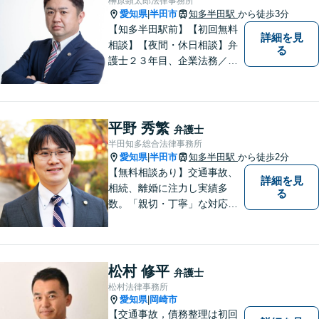
榊原顕太郎法律事務所
愛知県
半田市
知多半田駅
から徒歩3分
|
【知多半田駅前】【初回無料
詳細を見
相談】【夜間・休日相談】弁
る
護士２３年目、企業法務／交
通事故／借金問題／離婚など
幅広いお困りごとを解決！中
小企業診断士の資格を持つ弁
護士が、事業経営を強力サポ
平野 秀繁
弁護士
ートいたします！【ネット予
半田知多総合法律事務所
約可】【駐車場あり】【見積
愛知県
半田市
知多半田駅
から徒歩2分
|
無料】
【無料相談あり】交通事故、
詳細を見
相続、離婚に注力し実績多
る
数。「親切・丁寧」な対応
で、事務所が一丸となり全力
サポートします。【平日夜間
対応】【完全個室相談】
松村 修平
弁護士
松村法律事務所
愛知県
岡崎市
|
【交通事故，債務整理は初回