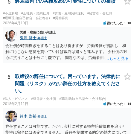
るかと思われます。 精神的に会社側と対応するのが苦痛であるという
5
解雇裁判での兵糧攻めの可能性についての相談
場合には、弁護士を立てた上で退職についての条件面の交渉を行われ
ても良いでしょう。
#不当解雇
#正社員・契約社員
#労働・雇用契約違反
#経営者・会社側
#退職理由(自己都合・会社都合)
#労働審判
2026年4月19日
役にたった
10
労働・雇用に強い弁護士
鬼沢 健士
弁護士
会社側が時間稼ぎをすることはあり得ますが、労働者側が提訴し、和
解に応じない態度を貫いていけば裁判は粛々と進みます。 会社側の対
応に抗うことは十分に可能です。 問題なのは、労働者側が「争わな
い」「諦める」態度をとることです。
6
取締役の辞任について。困っています。法律的に
問題（リスク）がない辞任の仕方を教えてくださ
い。
#法人・ビジネス
#経営者・会社側
#退職理由(自己都合・会社都合)
2018年2月11日
役にたった
14
鈴木 崇裕
弁護士
辞任することは可能です。ただし会社に対する損害賠償債務を追う可
能性は完全には否定できません。 辞任を制限する約定の効力について