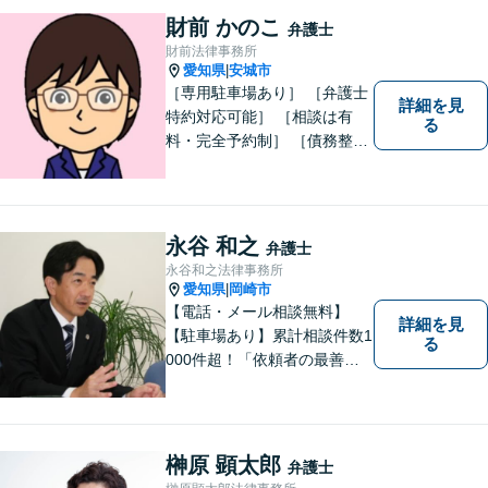
財前 かのこ
弁護士
財前法律事務所
愛知県
安城市
|
［専用駐車場あり］ ［弁護士
詳細を見
特約対応可能］ ［相談は有
る
料・完全予約制］ ［債務整理
のご相談のみ初回無料］ かか
りつけ医のような信頼でき頼
りになる街の法律家を目指し
ています。 暮らしのトラブ
永谷 和之
弁護士
ル、まずはご相談ください。
永谷和之法律事務所
愛知県
岡崎市
|
【電話・メール相談無料】
詳細を見
【駐車場あり】累計相談件数1
る
000件超！「依頼者の最善の
利益を追求する」がモットー
です。依頼者様目線で、ベス
トな解決を考え抜きます。お
気軽にご相談ください！【完
榊原 顕太郎
弁護士
全個室対応】