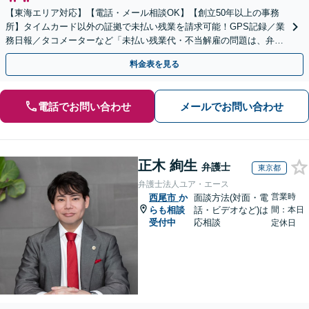
【東海エリア対応】【電話・メール相談OK】【創立50年以上の事務
所】タイムカード以外の証拠で未払い残業を請求可能！GPS記録／業
務日報／タコメーターなど「未払い残業代・不当解雇の問題は、弁護
士に相談して適切に対処しましょう」【初回相談無料】
料金表を見る
電話でお問い合わせ
メールでお問い合わせ
正木 絢生
弁護士
東京都
弁護士法人ユア・エース
営業時
西尾市
か
面談方法(対面・電
らも相談
話・ビデオなど)は
間：本日
受付中
応相談
定休日