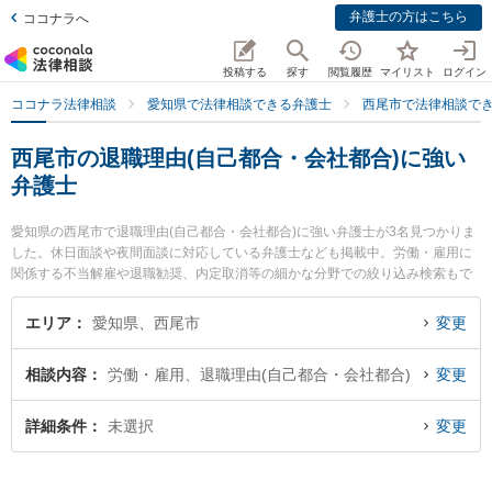
弁護士の方はこちら
ココナラへ
投稿する
探す
閲覧履歴
マイリスト
ログイン
ココナラ法律相談
愛知県で法律相談できる弁護士
西尾市で法律相談で
西尾市の退職理由(自己都合・会社都合)に強い
弁護士
愛知県の西尾市で退職理由(自己都合・会社都合)に強い弁護士が3名見つかりま
した。休日面談や夜間面談に対応している弁護士なども掲載中。労働・雇用に
関係する不当解雇や退職勧奨、内定取消等の細かな分野での絞り込み検索もで
き便利です。特に弁護士法人坂田法律事務所の坂田 吉郎弁護士や弁護士法人坂
田法律事務所の髙木 卓也弁護士、安藤法律事務所の安藤 芳朗弁護士のプロフィ
エリア
愛知県、西尾市
変更
ール情報や弁護士費用、強みなどが注目されています。『西尾市で土日や夜間
に発生した退職理由(自己都合・会社都合)のトラブルを今すぐに弁護士に相談し
相談内容
労働・雇用、退職理由(自己都合・会社都合)
変更
たい』『退職理由(自己都合・会社都合)のトラブル解決の実績豊富な近くの弁護
士を検索したい』『初回相談無料で退職理由(自己都合・会社都合)を法律相談で
きる西尾市内の弁護士に相談予約したい』などでお困りの相談者さんにおすす
詳細条件
未選択
変更
めです。