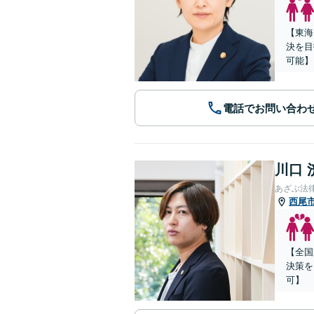
【東海
決を目
可能】
電話でお問い合わ
川口 
あざぶ法
西尾
【全国
決策を
可】