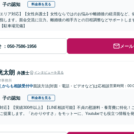
子の認知
料金表を見る
エリア対応】【女性弁護士】女性ならではのお悩みや離婚後の経済面など、
指します。面会交流に注力。離婚後の相手方との日程調整などサポートしま
【駐車場完備】
せ
メール
洸太朗
弁護士
インタビューを見る
律事務所
市
からも相談受付中
面談方法(対面・電話・ビデオなど)は応相談
営業時間：00:
子の認知
料金表を見る
対応】【実績300件以上】【LINE相談可能】不貞の慰謝料・養育費に特化
ご提案します。「わかりやすさ」をモットーに、Youtubeでも役立つ情報