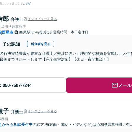
果について詳しくは
こちら
)
吉郎
弁護士
インタビューを見る
人坂田法律事務所
県
西尾市
西尾駅
から徒歩3分
営業時間：本日定休日
|
子の認知
料金表を見る
の解決実績豊富が豊富な弁護士／交渉に強い」理想的な離婚を実現し、人生
最後までサポートします【完全個室対応】【休日・夜間相談可】
メール
綾子
弁護士
インタビューを見る
事務所
市
からも相談受付中
面談方法(対面・電話・ビデオなど)は応相談
営業時間：本