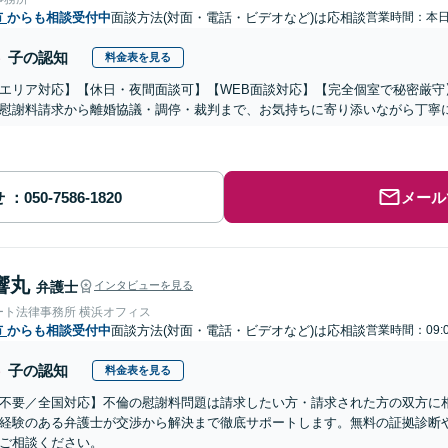
市
からも相談受付中
面談方法(対面・電話・ビデオなど)は応相談
営業時間：本
子の認知
料金表を見る
エリア対応】【休日・夜間面談可】【WEB面談対応】【完全個室で秘密厳守
慰謝料請求から離婚協議・調停・裁判まで、お気持ちに寄り添いながら丁寧
せ
メール
響丸
弁護士
インタビューを見る
ート法律事務所 横浜オフィス
市
からも相談受付中
面談方法(対面・電話・ビデオなど)は応相談
営業時間：09:
子の認知
料金表を見る
不要／全国対応】不倫の慰謝料問題は請求したい方・請求された方の双方に
経験のある弁護士が交渉から解決まで徹底サポートします。無料の証拠診断
ご相談ください。