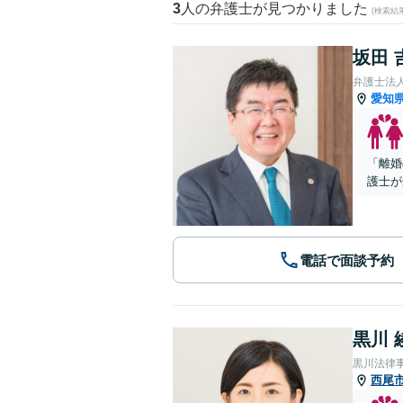
3
人の弁護士が見つかりました
(検索結
坂田 
弁護士法
愛知
「離婚
護士が
電話で面談予約
黒川 
黒川法律
西尾