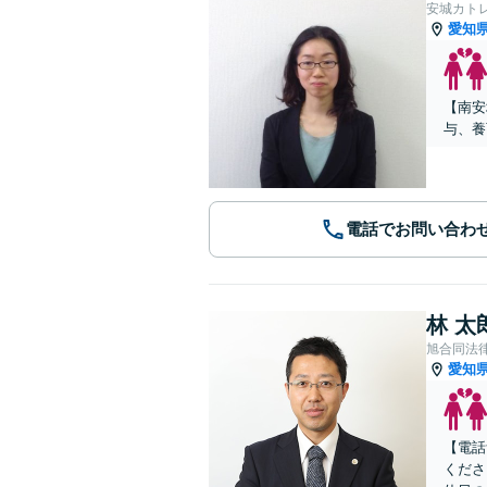
安城カト
愛知
【南安
与、養
電話でお問い合わ
林 太
旭合同法
愛知
【電話
くださ