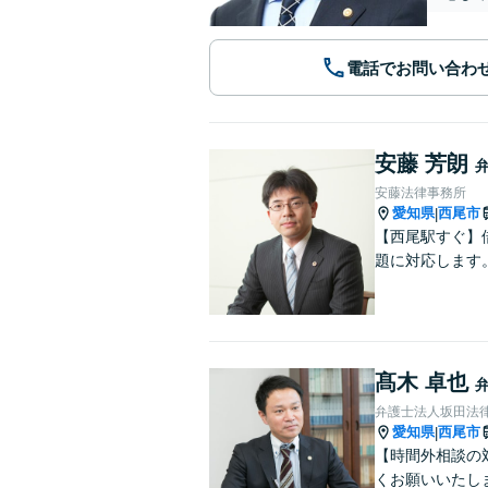
電話でお問い合わ
安藤 芳朗
安藤法律事務所
愛知県
西尾市
|
【西尾駅すぐ】
題に対応します
髙木 卓也
弁護士法人坂田法
愛知県
西尾市
|
【時間外相談の
くお願いいたし