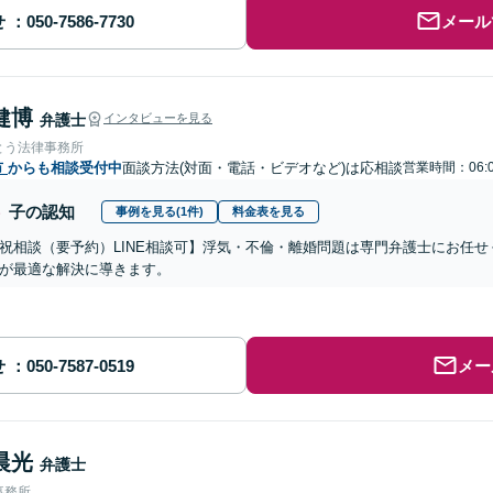
せ
メール
健博
弁護士
インタビューを見る
とう法律事務所
市
からも相談受付中
面談方法(対面・電話・ビデオなど)は応相談
営業時間：06:
子の認知
事例を見る(1件)
料金表を見る
祝相談（要予約）LINE相談可】浮気・不倫・離婚問題は専門弁護士にお任
が最適な解決に導きます。
せ
メー
晨光
弁護士
事務所