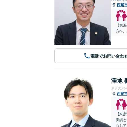
西尾
【東海
方へ。
電話でお問い合わ
澤地 
ネクスパ
西尾
【来所
実績と
心して