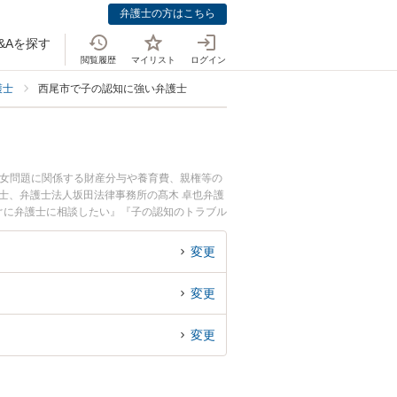
弁護士の方はこちら
&Aを探す
閲覧履歴
マイリスト
ログイン
護士
西尾市で子の認知に強い弁護士
男女問題に関係する財産分与や養育費、親権等の
士、弁護士法人坂田法律事務所の髙木 卓也弁護
ぐに弁護士に相談したい』『子の認知のトラブル
などでお困りの相談者さんにおすすめです。
変更
変更
変更