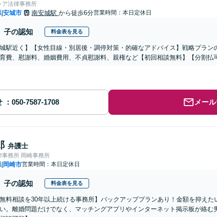
レア法律事務所
県
安城市
南安城駅
から徒歩6分
営業時間：本日定休日
|
子の認知
料金表を見る
城駅近く】【女性目線・別居後・調停対策・的確なアドバイス】戦略プラン
育費、慰謝料、婚姻費用、不貞慰謝料、親権など【初回相談無料】【分割払
せ
メール
郎
弁護士
律事務所 岡崎事務所
県
岡崎市
営業時間：本日定休日
|
子の認知
料金表を見る
無料相談を30年以上続ける事務所】バックアッププランあり！金額を抑えた
い。離婚問題だけでなく、マッチングアプリやインターネット掲示板が絡む