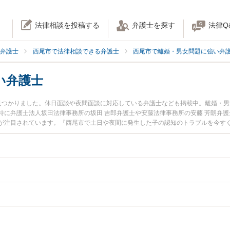
法律相談を投稿する
弁護士を探す
法律Q
弁護士
西尾市で法律相談できる弁護士
西尾市で離婚・男女問題に強い弁
い弁護士
見つかりました。休日面談や夜間面談に対応している弁護士なども掲載中。離婚・
特に弁護士法人坂田法律事務所の坂田 吉郎弁護士や安藤法律事務所の安藤 芳朗弁護
が注目されています。『西尾市で土日や夜間に発生した子の認知のトラブルを今す
『初回相談無料で子の認知を法律相談できる西尾市内の弁護士に相談予約したい』