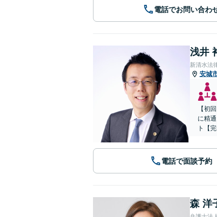
電話でお問い合わ
浅井 
新清水法
安城
【初回
に精通
ト【完
電話で面談予約
森 洋
弁護士法