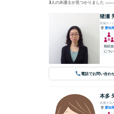
3
人の弁護士が見つかりました
(検索結
猪瀬 
安城カト
愛知
相続放
につい
電話でお問い合わ
本多 
弁護士法
愛知