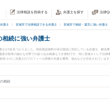
法律相談を投稿する
弁護士を探す
法律Q
弁護士
安城市で法律相談できる弁護士
安城市で相続・遺言に強い弁護士
の相続に強い弁護士
護士が3名見つかりました。初回面談無料や休日面談に対応している弁護士、解決
遺産分割等の細かな分野での絞り込み検索もでき便利です。特に安城カトレア法律事
の財前 かのこ弁護士のプロフィール情報や弁護士費用、強みなどが注目されていま
たい』『不動産・土地の相続のトラブル解決の実績豊富な近くの弁護士を検索した
』などでお困りの相談者さんにおすすめです。
の相続