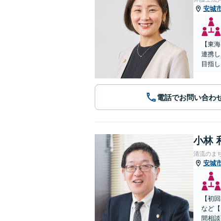
安城
【東海
連携し
目指し
電話でお問い合わ
小林 
清流のま
安城
【初回
など【
間相談