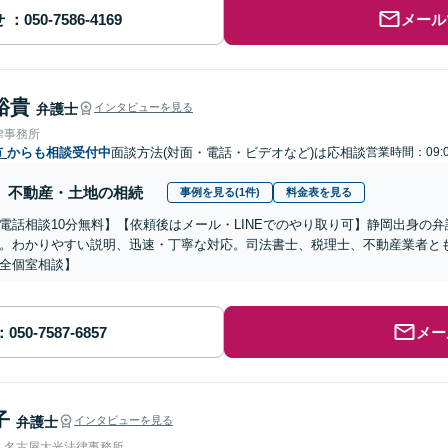
せ
メール
裕貴
弁護士
インタビューを見る
律事務所
市
からも相談受付中
面談方法(対面・電話・ビデオなど)は応相談
営業時間：09:0
不動産・土地の相続
事例を見る(1件)
料金表を見る
電話相談10分無料】【依頼後はメール・LINEでのやり取り可】静岡出身の
。わかりやすい説明、迅速・丁寧な対応。司法書士、税理士、不動産業者と
全個室相談】
メー
子
弁護士
インタビューを見る
人名古屋大光法律事務所