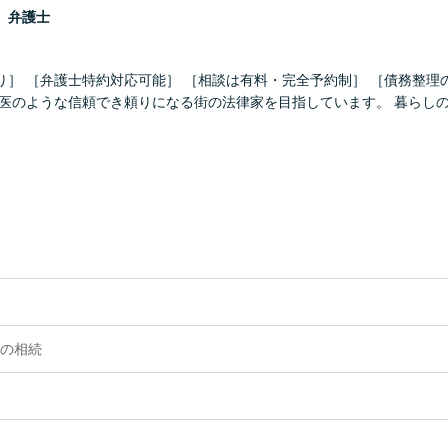
こ
弁護士
り］ ［弁護士特約対応可能］ ［相談は有料・完全予約制］ ［債務整理
け医のような信頼でき頼りになる街の法律家を目指しています。 暮らし
の相続