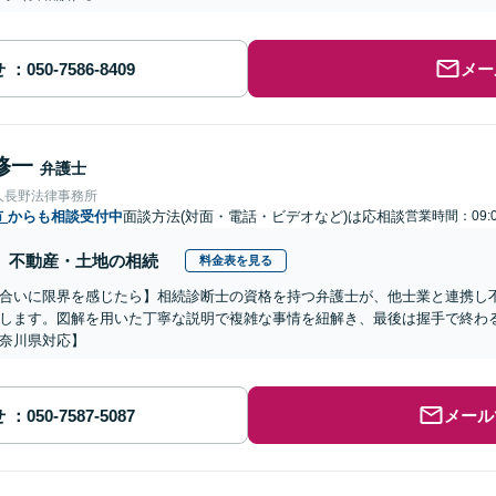
せ
メー
修一
弁護士
人長野法律事務所
市
からも相談受付中
面談方法(対面・電話・ビデオなど)は応相談
営業時間：09:0
不動産・土地の相続
料金表を見る
合いに限界を感じたら】相続診断士の資格を持つ弁護士が、他士業と連携し
します。図解を用いた丁寧な説明で複雑な事情を紐解き、最後は握手で終わ
奈川県対応】
せ
メール