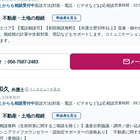
市
からも相談受付中
面談方法(対面・電話・ビデオなど)は応相談
営業時間：10:0
不動産・土地の相続
料金表を見る
エリア】【電話相談可】【初回相談無料】【弁護士歴10年以上】迅速・細や
、相続税の計算や生前対策、登記などもサポートします。コミュニケーショ
ます。
せ
メー
和久
弁護士
インタビューを見る
ち法律事務所
市
からも相談受付中
面談方法(対面・電話・ビデオなど)は応相談
営業時間：09:3
不動産・土地の相続
料金表を見る
相談無料（生前対策に関するご相談を除く）】遺産分割協議・調停／使い込
シニアライフカウンセラー・認知症サポーターの資格あり】「不動産に関す
可（要相談）】