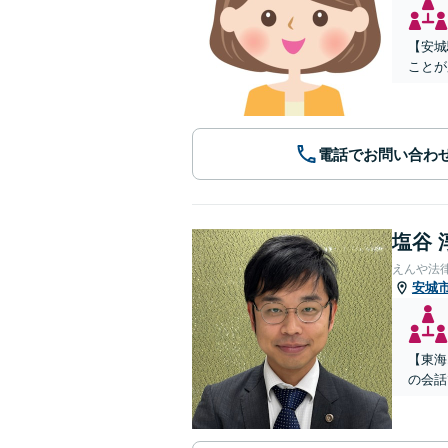
【安城
ことが
電話でお問い合わ
塩谷 
えんや法
安城
【東海
の会話