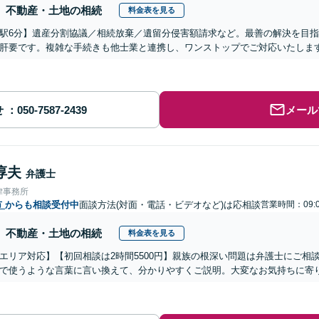
不動産・土地の相続
料金表を見る
駅6分】遺産分割協議／相続放棄／遺留分侵害額請求など。最善の解決を目
肝要です。複雑な手続きも他士業と連携し、ワンストップでご対応いたしま
せ
メール
淳夫
弁護士
律事務所
市
からも相談受付中
面談方法(対面・電話・ビデオなど)は応相談
営業時間：09:0
不動産・土地の相続
料金表を見る
エリア対応】【初回相談は2時間5500円】親族の根深い問題は弁護士にご相
で使うような言葉に言い換えて、分かりやすくご説明。大変なお気持ちに寄