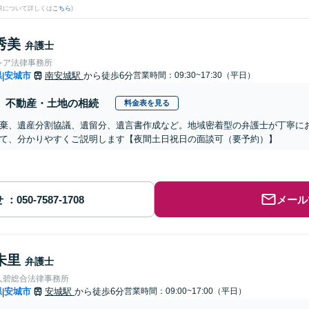
果について詳しくは
こちら
)
秀美
弁護士
レア法律事務所
県
安城市
南安城駅
から徒歩6分
営業時間：09:30~17:30（平日）
|
不動産・土地の相続
料金表を見る
棄、遺産分割協議、遺留分、遺言書作成など。地域密着型の弁護士が丁寧に
て、分かりやすくご説明します【夜間土日祝日の面談可（要予約）】
せ
メール
朱里
弁護士
人碧総合法律事務所
県
安城市
安城駅
から徒歩6分
営業時間：09:00~17:00（平日）
|