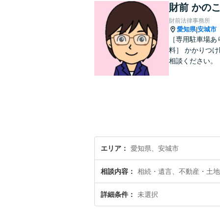
財前 かの
財前法律事務所
愛知県
安城市
|
［専用駐車場あ
料］ かかりつ
相談ください。
エリア
愛知県、安城市
相談内容
相続・遺言、不動産・土地
詳細条件
未選択