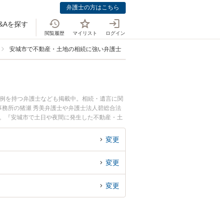
弁護士の方はこちら
&Aを探す
閲覧履歴
マイリスト
ログイン
安城市で不動産・土地の相続に強い弁護士
事例を持つ弁護士なども掲載中。相続・遺言に関
務所の猪瀬 秀美弁護士や弁護士法人碧総合法
す。『安城市で土日や夜間に発生した不動産・土
い』『初回相談無料で不動産・土地の相続を法律
変更
変更
変更