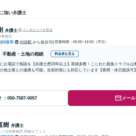
に強い弁護士
剛
弁護士
インタビューを見る
律事務所
県
刈谷市
刈谷駅
から徒歩3分
営業時間：09:00~18:00（平日）
|
不動産・土地の相続
料金表を見る
にお電話で相談を【弁護士歴20年以上】実績多数！こじれた親族トラブルは
の他士業との連携も可能。生前対策にも対応しています【夜間・休日面談可
せ
メール
直樹
弁護士
スト法律事務所 岡崎オフィス