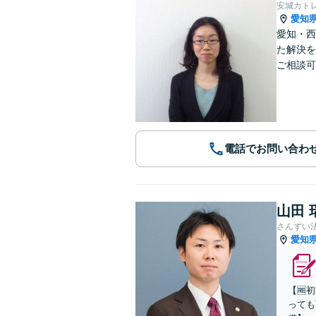
安城カト
愛知
愛知・西
た解決を
ご相談可
電話でお問い合わ
山田 
さんずい
愛知
【🆓
っても