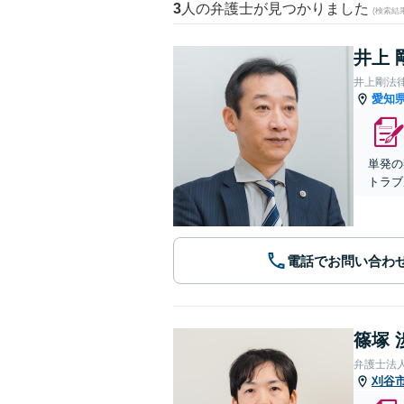
3
人の弁護士が見つかりました
(検索結
井上 
井上剛法
愛知
単発の
トラブ
電話でお問い合わ
篠塚 
弁護士法
刈谷