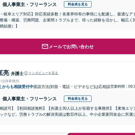
個人事業主・フリーランス
料金表を見る
・岐阜エリア対応】対応実績多数！各業界特有の事情にも配慮し、最適なア
整備・構築、労務問題、企業間トラブルまで、培った経験を活かし、幅広く
締結後）】
メールでお問い合わせ
匡亮
弁護士
インタビューを見る
一法律事務所
市
からも相談受付中
面談方法(対面・電話・ビデオなど)は応相談
営業時間：09:3
個人事業主・フリーランス
料金表を見る
相談可】【初回相談無料】【弁護士30人以上が在籍する事務所】【東海エリ
ックなど。労務トラブルの解決実績は数百件以上。中小企業家同友会に所属