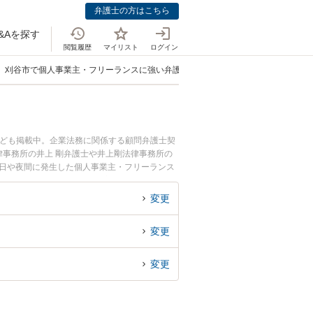
弁護士の方はこちら
&Aを探す
閲覧履歴
マイリスト
ログイン
刈谷市で個人事業主・フリーランスに強い弁護士
なども掲載中。企業法務に関係する顧問弁護士契
事務所の井上 剛弁護士や井上剛法律事務所の
土日や夜間に発生した個人事業主・フリーランス
』『初回相談無料で個人事業主・フリーランスを
変更
変更
変更