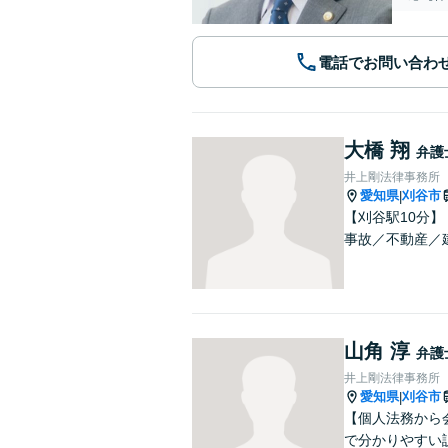
電話でお問い合わ
大橋 翔
弁護
井上剛法律事務所
愛知県
刈谷市
|
【刈谷駅10分
事故／不動産／
山角 淳
弁護
井上剛法律事務所
愛知県
刈谷市
|
【個人法務から
で分かりやすい