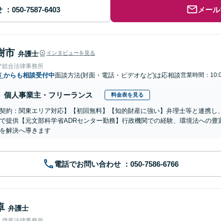
せ
メール
樹市
弁護士
インタビューを見る
ア総合法律事務所
市
からも相談受付中
面談方法(対面・電話・ビデオなど)は応相談
営業時間：10:0
個人事業主・フリーランス
料金表を見る
契約：関東エリア対応】【初回無料】【知的財産に強い】弁理士等と連携し
で提供【元文部科学省ADRセンター勤務】行政機関での経験、環境法への豊
を解決へ導きます
電話でお問い合わせ
卓
弁護士
人啓葉法律事務所