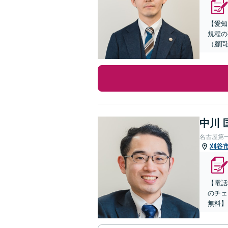
【愛知
規程の
（顧問
中川 
名古屋第
刈谷
【電話
のチェ
無料】