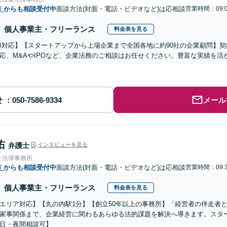
市
からも相談受付中
面談方法(対面・電話・ビデオなど)は応相談
営業時間：09:0
個人事業主・フリーランス
料金表を見る
B対応】【スタートアップから上場企業まで全国各地に約90社の企業顧問】
応、M&AやIPOなど、企業法務のご相談はお任せください。豊富な実績を
せ
メール
佑
弁護士
インタビューを見る
一法律事務所
市
からも相談受付中
面談方法(対面・電話・ビデオなど)は応相談
営業時間：09:3
個人事業主・フリーランス
料金表を見る
エリア対応】【丸の内駅1分】【創立50年以上の事務所】「経営者の伴走者
家事関係まで、企業経営に関わるあらゆる法的課題を解決へ導きます。スタ
日・夜間相談可】