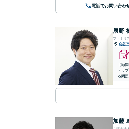
電話でお問い合わ
辰野 
ファミリ
刈谷
【顧問
トップ
る問題
加藤 
弁護士法