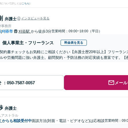
果について詳しくは
こちら
)
剛
弁護士
インタビューを見る
律事務所
県
刈谷市
刈谷駅
から徒歩3分
営業時間：09:00~18:00（平日）
|
個人事業主・フリーランス
料金表を見る
契約書チェックもお気軽にご相談ください【弁護士歴20年以上】フリーラン
ルや労働問題に強い弁護士。顧問契約・予防法務の対応実績も豊富です。【
せ
メール
渉
弁護士
人アストラル
市
からも相談受付中
面談方法(対面・電話・ビデオなど)は応相談
営業時間：09:0