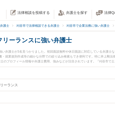
法律相談を投稿する
弁護士を探す
法律Q
弁護士
刈谷市で法律相談できる弁護士
刈谷市で企業法務に強い弁護士
フリーランスに強い弁護士
強い弁護士が3名見つかりました。初回面談無料や休日面談に対応している弁護士
書・就業規則作成等の細かな分野での絞り込み検索もでき便利です。特に井上剛法律
弁護士のプロフィール情報や弁護士費用、強みなどが注目されています。『刈谷市で
個人事業主・フリーランスのトラブル解決の実績豊富な近くの弁護士を検索したい
たい』などでお困りの相談者さんにおすすめです。
リーランス