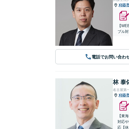
刈谷
【WE
ブル対
電話でお問い合わ
林 泰
名古屋第
刈谷
【東海
対応や
応【休