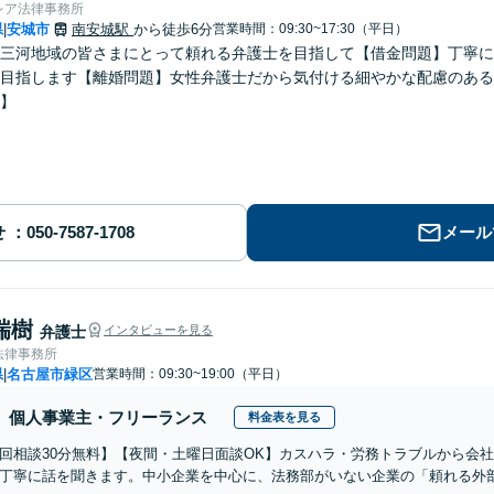
レア法律事務所
県
安城市
南安城駅
から徒歩6分
営業時間：09:30~17:30（平日）
|
三河地域の皆さまにとって頼れる弁護士を目指して【借金問題】丁寧に
目指します【離婚問題】女性弁護士だから気付ける細やかな配慮のある
】
せ
メール
瑞樹
弁護士
インタビューを見る
法律事務所
県
名古屋市緑区
営業時間：09:30~19:00（平日）
|
個人事業主・フリーランス
料金表を見る
初回相談30分無料】【夜間・土曜日面談OK】カスハラ・労務トラブルから会
丁寧に話を聞きます。中小企業を中心に、法務部がいない企業の「頼れる外