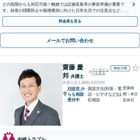
どの段階からも対応可能！離婚では証拠収集等の事前準備が重要で
す。財産の隠匿防止や親権獲得に向けた日常生活での注意点など、フ
ェーズに応じたアドバイスを提供します【子連れの相談OK】
料金表を見る
メールでお問い合わせ
齋藤 慶
神奈川県
インタビュ
ーを見る
邦
弁護士
弁護士法人湘南LAGOON
営業時
刈谷市
か
面談方法(対面・電
らも相談
話・ビデオなど)は
間：本日
受付中
応相談
定休日
中絶トラブル