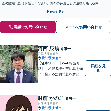
圏の離婚問題はお任せください。海外の弁護士との連携可能【夜間／
休日面談】【お子さま同席OK】【徳重駅／神沢駅5分】
料金表を見る
電話でお問い合わせ
メールでお問い合わせ
河西 辰哉
弁護士
若草法律事務所
愛知県
大府市
|
【駐車場有】【Web相談可
詳細を見
能】ご相談者様の声に耳を傾
る
け、抱える法的問題を解決す
るために全力を尽くします。
どんな困難も共に乗り越え
て、明るい未来へと進みまし
ょう。 地域のみなさまからの
財前 かのこ
弁護士
ご相談、お待ちしておりま
財前法律事務所
す。
愛知県
安城市
|