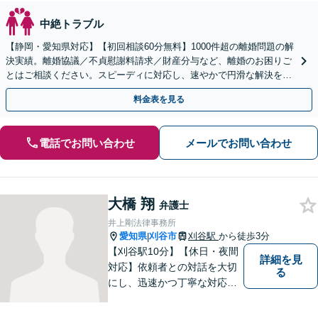
中絶トラブル
【静岡・愛知県対応】【初回相談60分無料】1000件超の離婚問題の解
決実績。離婚協議／不貞慰謝料請求／財産分与など、離婚のお困りご
とはご相談ください。スピーディに対応し、速やかで円滑な解決を目
指します【女性弁護士・男性弁護士どちらも所属】
料金表を見る
電話でお問い合わせ
メールでお問い合わせ
大橋 翔
弁護士
井上剛法律事務所
愛知県
刈谷市
刈谷駅
から徒歩3分
|
【刈谷駅10分】【休日・夜間
詳細を見
対応】依頼者との対話を大切
る
にし、迅速かつ丁寧な対応を
行っています。交通事故／不
動産／建築紛争／借金問題／