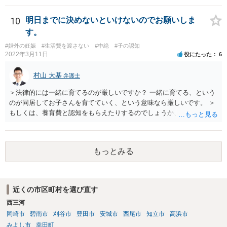
難しいと思われれば、弁護士に入ってもらうことも検討されてくださ
い。 一度、お近くの弁護士に相談されてみてもよいと思います。
10
明日までに決めないといけないのでお願いしま
す。
#婚外の妊娠
#生活費を渡さない
#中絶
#子の認知
2022年3月11日
役にたった
6
村山 大基
弁護士
＞法律的には一緒に育てるのが厳しいですか？ 一緒に育てる、という
のが同居してお子さんを育てていく、という意味なら厳しいです。 ＞
もしくは、養育費と認知をもらえたりするのでしょうか、 相手が認知
を拒む場合、調停や裁判などの手続きで認知を求める必要がありま
す。 また、認知されたことを前提に、父親として子を養う義務があり
ますので、 養育費を請求できます。 ただ、極端な話相手に収入がなか
もっとみる
ったり、行方不明だったりすると、実際上の回収が難しい可能性はあ
ります。
近くの市区町村を選び直す
西三河
岡崎市
碧南市
刈谷市
豊田市
安城市
西尾市
知立市
高浜市
みよし市
幸田町