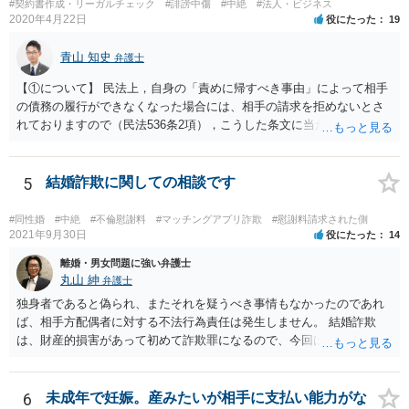
#契約書作成・リーガルチェック
#誹謗中傷
#中絶
#法人・ビジネス
2020年4月22日
役にたった
19
青山 知史
弁護士
【①について】 民法上，自身の「責めに帰すべき事由」によって相手
の債務の履行ができなくなった場合には、相手の請求を拒めないとさ
れておりますので（民法536条2項），こうした条文に当たるかが問題
となります。 まず形式的には，条文に当たる可能性は考えられます。
現在の各宣言や要請は，強制力のあるものではなく，震災等で対象施
設が滅失してしまった場合と異なり，挙式等自体が物理的に不可能に
5
結婚詐欺に関しての相談です
なったとまではいえないかと思われます。こうした中で，顧客の判断
でキャンセルを申し出たとすれば，形式的には顧客側に帰責性があっ
#同性婚
#中絶
#不倫慰謝料
#マッチングアプリ詐欺
#慰謝料請求された側
たといえる可能性は考えられます。 一方で，実質的に考えた場合，集
2021年9月30日
役にたった
14
会に供する施設等については，営業自粛を要請されているところ，結
離婚・男女問題に強い弁護士
婚式場等の施設についても，解釈によっては集会に供する施設の1つと
丸山 紳
弁護士
して，休止要請の対象と考える余地はあるかと思われます。 こうした
独身者であると偽られ、またそれを疑うべき事情もなかったのであれ
解釈を採った場合，強制力はないまでも，事実上挙式等の実施が困難
ば、相手方配偶者に対する不法行為責任は発生しません。 結婚詐欺
となる外部的要因があったとして，顧客の「責めに帰すべき事由」が
は、財産的損害があって初めて詐欺罪になるので、今回は該当しませ
あるとまではいえず，結婚式場等からの請求が認められない可能性は
ん。 貞操権侵害は、既婚者であることを偽られていて、その上既婚者
考えられます。 このように，条文の解釈次第で判断が分かれうるた
であることを知っていれば交際しなかったといえる場合に、慰謝料請
め，安易に請求ができると考えるのは危険かと思われます。 なお，仮
求が可能です。 LINEなどで、結婚を当然の前提にした関係だったこと
6
未成年で妊娠。産みたいが相手に支払い能力がな
に全額の請求が不可能となっても，これまでに生じた費用や打合せ相