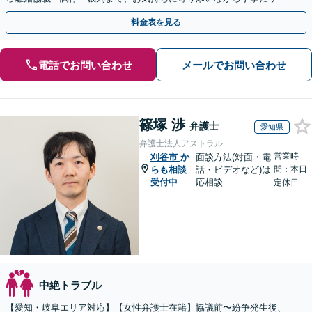
ートいたします。
料金表を見る
電話でお問い合わせ
メールでお問い合わせ
篠塚 渉
弁護士
愛知県
弁護士法人アストラル
営業時
刈谷市
か
面談方法(対面・電
らも相談
話・ビデオなど)は
間：本日
受付中
応相談
定休日
中絶トラブル
【愛知・岐阜エリア対応】【女性弁護士在籍】協議前〜紛争発生後、