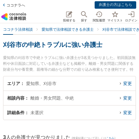
弁護士の方はこちら
ココナラへ
投稿する
探す
閲覧履歴
マイリスト
ログイン
ココナラ法律相談
愛知県で法律相談できる弁護士
刈谷市で法律相談で
刈谷市の中絶トラブルに強い弁護士
愛知県の刈谷市で中絶トラブルに強い弁護士が3名見つかりました。初回面談無
料や休日面談に対応している弁護士なども掲載中。離婚・男女問題に関係する
財産分与や養育費、親権等の細かな分野での絞り込み検索もでき便利です。特
に井上剛法律事務所の井上 剛弁護士や井上剛法律事務所の大橋 翔弁護士、井上
剛法律事務所の山角 淳弁護士のプロフィール情報や弁護士費用、強みなどが注
エリア
愛知県、刈谷市
変更
目されています。『刈谷市で土日や夜間に発生した中絶トラブルのトラブルを
今すぐに弁護士に相談したい』『中絶トラブルのトラブル解決の実績豊富な近
相談内容
離婚・男女問題、中絶
変更
くの弁護士を検索したい』『初回相談無料で中絶トラブルを法律相談できる刈
谷市内の弁護士に相談予約したい』などでお困りの相談者さんにおすすめで
す。
詳細条件
未選択
変更
3
人の弁護士が見つかりました
(検索結果について詳しくは
こちら
)