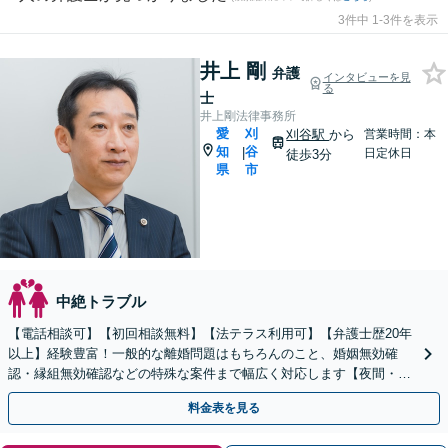
3件中 1-3件を表示
井上 剛
弁護
インタビューを見
る
士
井上剛法律事務所
愛
刈
刈谷駅
から
営業時間：本
知
谷
|
日定休日
徒歩3分
県
市
中絶トラブル
【電話相談可】【初回相談無料】【法テラス利用可】【弁護士歴20年
以上】経験豊富！一般的な離婚問題はもちろんのこと、婚姻無効確
認・縁組無効確認などの特殊な案件まで幅広く対応します【夜間・休
日面談可】【完全個室】【子連れ相談可】【刈谷駅3分】
料金表を見る