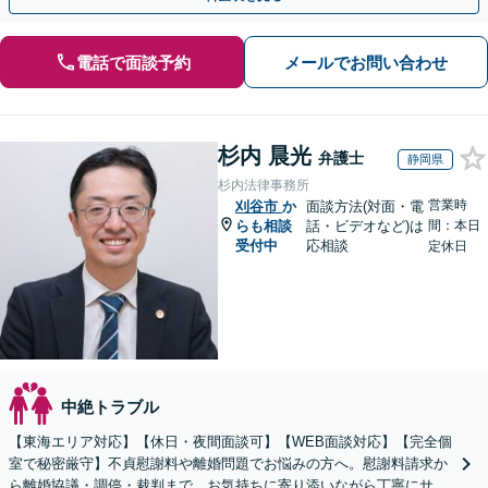
電話で面談予約
メールでお問い合わせ
杉内 晨光
弁護士
静岡県
杉内法律事務所
営業時
刈谷市
か
面談方法(対面・電
らも相談
話・ビデオなど)は
間：本日
受付中
応相談
定休日
中絶トラブル
【東海エリア対応】【休日・夜間面談可】【WEB面談対応】【完全個
室で秘密厳守】不貞慰謝料や離婚問題でお悩みの方へ。慰謝料請求か
ら離婚協議・調停・裁判まで、お気持ちに寄り添いながら丁寧にサポ