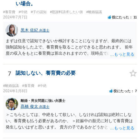
を立証できる場合は、請求は可能と考えます。
当分の報酬の範囲であれば，中途終了時の委任事務への報酬請求や不
い場合。
当利得返還請求として，支払いを求められる可能性はあるかと思われ
#養育費
#中絶
#子の認知
#慰謝料請求したい側
#離婚協議
ます（民法648条3項、703条等）。 【②について】 請求に応じてもら
2024年7月7日
役にたった
11
えない場合，基本的には代理人を介した交渉や，法的手続きを取るこ
とになります。 もっとも，上述したように，全額の請求は，必ずしも
黒木 佐紀
弁護士
確実に認められる事案ではないと思われるため，法的手続きまでは行
わず，協議によって適切な範囲での支払いに関する合意を目指す方が
まずは任意で認知できないか検討することになりますが、最終的には
良いかと思われます。 【③について】 事実か否かにかかわらず，相手
強制認知をした上で、養育費を取ることができると思われます。 前年
の社会的評価を損なうような投稿であれば，名誉毀損となり得ます。
度の収入をもとに養育費は算出されますので、現時点では少額しか取
こうした場合，プロバイダ等を通じて投稿の削除を求めたり，また
れないとしても、相手が大学を卒業して就職したら、そこで再度、養
は，発信者自身の情報の開示を受けた上で，発進した当人に対する損
育費の増額調停を起こすこともできます。 仮に中絶する場合でも、相
害賠償請求等を行うことも可能です。
手方が妊娠について話し合いをしっかりしてくれない場合には、慰謝
7
認知しない、養育費の必要
料請求などもできる可能性があります。 いずれにせよ、親御さんとの
関わりが不可欠となると思われますので、一度話し合った上で、法律
#離婚協議
#養育費
#中絶
事務所へ早めのご相談をされたほうがよろしいかと思います。
2024年1月8日
役にたった
7
離婚・男女問題に強い弁護士
髙橋 俊太
弁護士
＞こちらとしては、中絶をして欲しい、しなければ認知は絶対にしな
い、養育費も払う必要があるのか、 ＞妊娠中の胎児に対して養育費は
発生しないはずと思います。 貴方の子であるかどうかという問題は残
り得るところであり、最終的にはDNA鑑定なども必要となってはきま
すが、仮に貴方の子であれば、認知はせざるを得ず、養育費の支払義