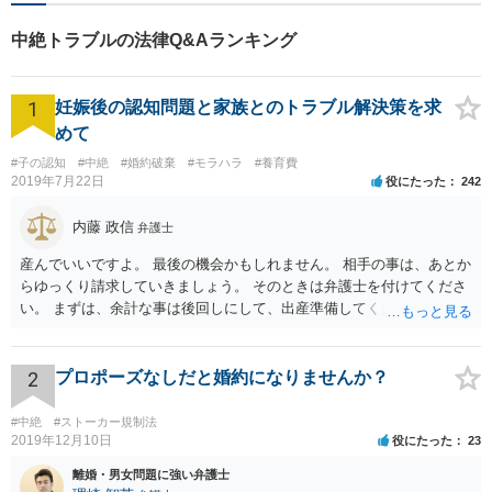
護士が、事業経営を強力サポ
ートいたします！【ネット予
中絶トラブルの法律Q&Aランキング
約可】【駐車場あり】【見積
無料】
1
妊娠後の認知問題と家族とのトラブル解決策を求
めて
#子の認知
#中絶
#婚約破棄
#モラハラ
#養育費
2019年7月22日
役にたった
242
内藤 政信
弁護士
産んでいいですよ。 最後の機会かもしれません。 相手の事は、あとか
らゆっくり請求していきましょう。 そのときは弁護士を付けてくださ
い。 まずは、余計な事は後回しにして、出産準備してください。
2
プロポーズなしだと婚約になりませんか？
#中絶
#ストーカー規制法
2019年12月10日
役にたった
23
離婚・男女問題に強い弁護士