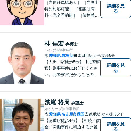
［専用駐車場あり］ ［弁護士
詳細を見
特約対応可能］ ［相談は有
る
料・完全予約制］ ［債務整理
のご相談のみ初回無料］ かか
りつけ医のような信頼でき頼
りになる街の法律家を目指し
ています。 暮らしのトラブ
林 佳宏
弁護士
ル、まずはご相談ください。
いろは法律事務所
愛知県
東海市
太田川駅
から徒歩5分
|
【太田川駅徒歩5分】【元警察
詳細を見
官】刑事事件はお任せくださ
る
い。元警察官だからこその視
点で、有利な解決を目指しま
す。粘り強い交渉を行いま
す。相手側の無理難題に屈す
ることはございません。元警
濱嶌 将周
弁護士
察官の経験を活かした交通事
緑オリーブ法律事務所
故事案対応もいたします。
愛知県
名古屋市緑区
徳重駅
から徒歩5分
|
【徳重駅徒歩4分】【相続／借
詳細を見
金／労働事件に精通する弁護
る