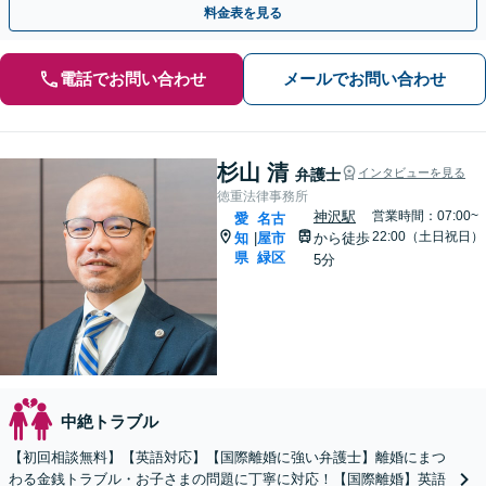
料金表を見る
電話でお問い合わせ
メールでお問い合わせ
杉山 清
弁護士
インタビューを見る
徳重法律事務所
神沢駅
営業時間：07:00~
愛
名古
22:00（土日祝日）
知
屋市
から徒歩
|
県
緑区
5分
中絶トラブル
【初回相談無料】【英語対応】【国際離婚に強い弁護士】離婚にまつ
わる金銭トラブル・お子さまの問題に丁寧に対応！【国際離婚】英語