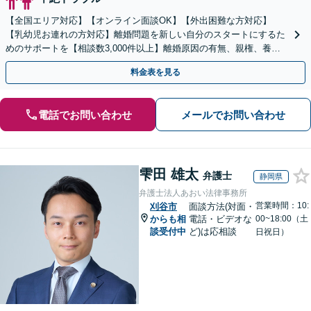
【全国エリア対応】【オンライン面談OK】【外出困難な方対応】
【乳幼児お連れの方対応】離婚問題を新しい自分のスタートにするた
めのサポートを【相談数3,000件以上】離婚原因の有無、親権、養育
費、財産分与、慰謝料請求【夜間・休日相談可】
料金表を見る
電話でお問い合わせ
メールでお問い合わせ
雫田 雄太
弁護士
静岡県
弁護士法人あおい法律事務所
営業時間：10:
刈谷市
面談方法(対面・
からも相
電話・ビデオな
00~18:00（土
談受付中
ど)は応相談
日祝日）