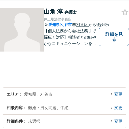
労働問題など幅広いリーガル
山角 淳
サービスを提供。【駐車場完
弁護士
備】
井上剛法律事務所
愛知県
刈谷市
刈谷駅
から徒歩3分
|
【個人法務から会社法務まで
詳細を見
幅広く対応】相談者との細や
る
かなコミュニケーションを大
切にし、親切・丁寧で分かり
やすい説明を心がけておりま
す。法律問題でお困りでした
ら、お早めにご相談くださ
い。【JR在来線「刈谷駅」4
分】【駐車場あり】
エリア
愛知県、刈谷市
変更
相談内容
離婚・男女問題、中絶
変更
詳細条件
未選択
変更