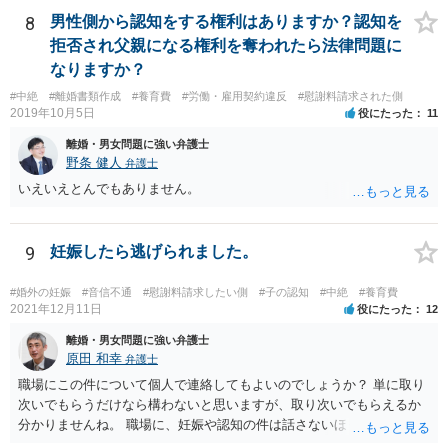
務も生じることになります。なお、妊娠中の胎児については、（事前
8
男性側から認知をする権利はありますか？認知を
に話し合って養育費の取り決めをしておくことはできますが、母親が
拒否され父親になる権利を奪われたら法律問題に
胎児を代理して）養育費を請求することはできません。
なりますか？
#中絶
#離婚書類作成
#養育費
#労働・雇用契約違反
#慰謝料請求された側
2019年10月5日
役にたった
11
離婚・男女問題に強い弁護士
野条 健人
弁護士
いえいえとんでもありません。
9
妊娠したら逃げられました。
#婚外の妊娠
#音信不通
#慰謝料請求したい側
#子の認知
#中絶
#養育費
2021年12月11日
役にたった
12
離婚・男女問題に強い弁護士
原田 和幸
弁護士
職場にこの件について個人で連絡してもよいのでしょうか？ 単に取り
次いでもらうだけなら構わないと思いますが、取り次いでもらえるか
分かりませんね。 職場に、妊娠や認知の件は話さないほうがよいと思
います。 それとも弁護士を通すべきなのでしょうか？ 相談者で対応が