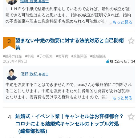
理崎 智英
弁護士
ＬＩＮＥや手紙で結婚の約束をしているのであれば、婚約の成立が証
明できる可能性はあると思います。 婚約の成立が証明できれば、婚約
の不当破棄を理由に慰謝料請求も認められる可能性があります。
3
望まない中絶の強要に対する法的対応と自己防衛
策
#婚外の妊娠
#中絶
#子の認知
#養育費
#親族関係
#離婚協議
2023年4月9日
役にたった
14
俣野 政紀
弁護士
中絶を強要することはできませんので、pipiさんが最終的にご判断され
ることになります。中絶を強要するために脅迫的な発言があれば犯罪
となります。養育費も受け取る権利もありますので、認知等につきお
相手がきちんと対応しないのであれば弁護士にご相談されることをお
勧めします。
4
結婚式・イベント業｜キャンセルはお客様都合？
コロナによる結婚式キャンセルのトラブル対処
（編集部投稿）