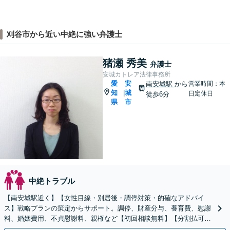
刈谷市から近い中絶に強い弁護士
猪瀬 秀美
弁護士
安城カトレア法律事務所
愛
安
南安城駅
から
営業時間：本
知
城
|
日定休日
徒歩6分
県
市
中絶トラブル
【南安城駅近く】【女性目線・別居後・調停対策・的確なアドバイ
ス】戦略プランの策定からサポート。調停、財産分与、養育費、慰謝
料、婚姻費用、不貞慰謝料、親権など【初回相談無料】【分割払可
能】