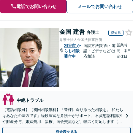
電話でお問い合わせ
メールでお問い合わせ
金国 建吾
弁護士
愛知県
弁護士法人金国法律事務所
営業時
刈谷市
か
面談方法(対面・電
らも相談
話・ビデオなど)は
間：本日
受付中
応相談
定休日
中絶トラブル
【電話相談可】【初回相談無料】「皆様に寄り添った相談を。 私たち
はあなたの味方です」経験豊富な弁護士がサポート。不貞慰謝料請求
や財産分与、婚姻費用、親権、面会交流など、幅広く対応します【夜
間・休日面談可】【完全個室】【名古屋駅7分】
料金表を見る