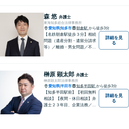
森 悠
弁護士
東海知多総合法律事務所
愛知県
知多市
朝倉駅
から徒歩3分
|
【名鉄朝倉駅徒歩３分】相続
詳細を見
問題（遺産分割・遺留分請求
る
等）／離婚・男女問題／不動
産問題／交通事故に注力して
います（これらの分野は初回
３０分程度相談無料）。実績
多数。
榊原 顕太郎
弁護士
榊原顕太郎法律事務所
愛知県
半田市
知多半田駅
から徒歩3分
|
【知多半田駅前】【初回無料
詳細を見
相談】【夜間・休日相談】弁
る
護士２３年目、企業法務／交
通事故／借金問題／離婚など
幅広いお困りごとを解決！中
小企業診断士の資格を持つ弁