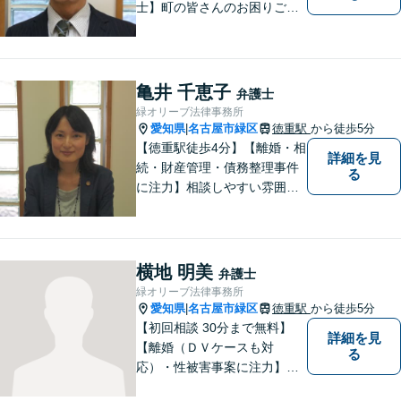
士】町の皆さんのお困りごと
を何でも解決するジェネラリ
スト弁護士。社会の秩序を保
つべく、環境問題やマイナン
バー等の情報問題にも意欲高
亀井 千恵子
弁護士
く取り組みます。お困りごと
緑オリーブ法律事務所
があれば。お気軽にご相談く
愛知県
名古屋市緑区
徳重駅
から徒歩5分
|
ださい。
【徳重駅徒歩4分】【離婚・相
詳細を見
続・財産管理・債務整理事件
る
に注力】相談しやすい雰囲気
を心がけております。お気軽
にご相談ください。【駐車場
有】
横地 明美
弁護士
緑オリーブ法律事務所
愛知県
名古屋市緑区
徳重駅
から徒歩5分
|
【初回相談 30分まで無料】
詳細を見
【離婚（ＤＶケースも対
る
応）・性被害事案に注力】
【子連れでのご相談可】