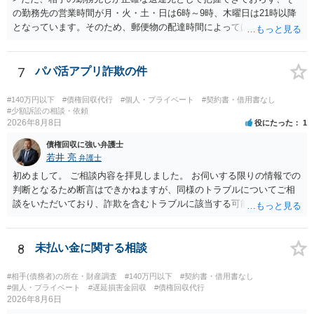
の勤務先の営業時間が月・火・土・日は6時～9時、木曜日は21時以降
となっています。そのため、郵便物の配達時間によっては受け取りが
難しい可能性があります。 営業時間を具体的に明らかにして、早朝・
夜間の送達を上申するのが基本になりますが、感覚的には郵便局を動
かすには早すぎるので執行官送達を申し立てる必要があるかもしれま
7
パパ活アプリ詐欺の件
せん。裁判所としては（あまりに特殊すぎて）就業場所送達を認めな
い可能性もありますし、執行官送達には費用もかかりますので、まず
#140万円以下
#債権回収代行
#個人・プライベート
#契約書・借用書なし
は裁判所へ相談した方がよいと思います。
#少額訴訟の相談・依頼
2026年8月8日
役にたった
1
債権回収に強い弁護士
若井 亮
弁護士
初めまして。 ご相談内容を拝見しました。 お伺いする限りの情報での
判断となるため断言はできかねますが、同様のトラブルについてご相
談をいただいており、詐欺を含むトラブルに該当する可能性があるで
しょう。 返金の請求にあたっては、相手方の身元を特定する必要があ
ります。 お金を渡した方法が現金手渡しではなく、指定口座への振込
であるならば、相手方の身元を特定できる可能性もあるでしょう。 い
8
未払い金に関する相談
ずれにせよ、まずは速やかに最寄りの警察署に被害相談に行くことを
お勧めします。
#相手(債務者)の所在・財産調査
#140万円以下
#契約書・借用書なし
#個人・プライベート
#遅延損害金回収
#債権回収代行
2026年8月6日