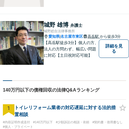
婚分野で実績多数の弁護士。
地域の皆様に寄り添い、明る
い未来を目指し尽力します。
まずはお気軽にご相談くださ
城野 雄博
弁護士
い！【駐車場近く】
城野総合法律事務所
愛知県
名古屋市東区
高岳駅
から徒歩3分
|
【高岳駅徒歩3分】個人の方、
詳細を見
法人の方問わず、幅広い問題
る
に対応【土日祝対応可能】
140万円以下の債権回収の法律Q&Aランキング
1
トイレリフォーム業者の対応遅延に対する法的措
置相談
#内容証明作成送付
#140万円以下
#少額訴訟の相談・依頼
#契約書・借用書なし
#個人・プライベート