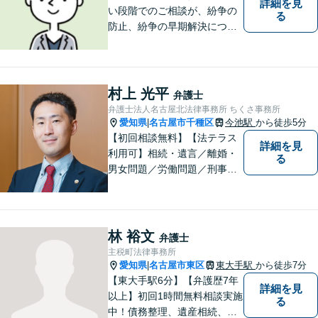
詳細を見
い段階でのご相談が、紛争の
る
防止、紛争の早期解決につな
がります。 まずはお気軽にご
相談ください。
村上 光平
弁護士
弁護士法人名古屋北法律事務所 ちくさ事務所
愛知県
名古屋市千種区
今池駅
から徒歩5分
|
【初回相談無料】【法テラス
詳細を見
利用可】相続・遺言／離婚・
る
男女問題／労働問題／刑事事
件／借金問題に注力！依頼者
さまのお悩みに寄り添った、
質の高いリーガルサービスを
ご提供。小さなお困り事でも
林 裕文
弁護士
構いません【夜間・休日面
主税町法律事務所
談】【完全個室】【今池駅3
愛知県
名古屋市東区
東大手駅
から徒歩7分
|
分】
【東大手駅6分】【弁護歴7年
詳細を見
以上】初回1時間無料相談実施
る
中！債務整理、遺産相続、離