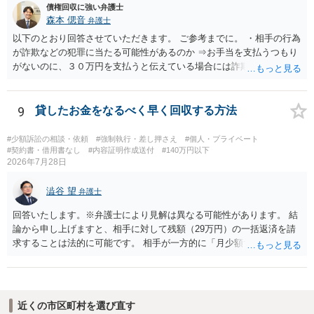
債権回収に強い弁護士
森本 偲音
弁護士
以下のとおり回答させていただきます。 ご参考までに。 ・相手の行為
が詐欺などの犯罪に当たる可能性があるのか ⇒お手当を支払うつもり
がないのに、３０万円を支払うと伝えている場合には詐欺罪に該当す
る可能性があります。 ・未払い金を回収するためにどのような法的手
段が取れるのか ⇒契約に基づく履行請求として３０万円を請求するこ
とが考えられますが、 パパ活の契約は、売春防止法に抵触する契約
9
貸したお金をなるべく早く回収する方法
であるため、公序良俗に反する契約として 民法上無効（民法９０
条）となるため、相手方に請求できない可能性が高いです。 ・相手の
#少額訴訟の相談・依頼
#強制執行・差し押さえ
#個人・プライベート
氏名や住所が分からない状態でも対応可能なのか ⇒訴訟等の裁判上の
#契約書・借用書なし
#内容証明作成送付
#140万円以下
2026年7月28日
手続を利用する場合には、原則として相手方の住所・氏名を把握して
いる必要があります。
澁谷 望
弁護士
回答いたします。※弁護士により見解は異なる可能性があります。 結
論から申し上げますと、相手に対して残額（29万円）の一括返済を請
求することは法的に可能です。 相手が一方的に「月少額ずつ返す」と
言ってきたとしても、あなたが同意していない以上、分割払いの合意
は成立していません。当初の返済期日も過ぎているため、一括返済を
求める権利があります。 具体的には、以下の手順で進めるのが効果的
です。 分割拒否と一括請求の通知：PayPayのメッセージ等で「分割
近くの市区町村を選び直す
払いには同意していないため、残額の一括払いを求める」旨を明確に