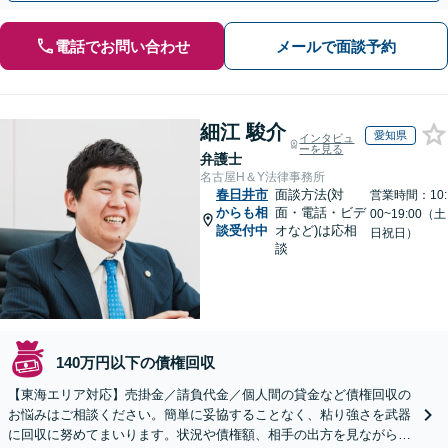
電話でお問い合わせ
メールで面談予約
細江 駿介
愛知県
インタビュ
ーを見る
弁護士
名古屋H＆Y法律事務所
春日井市
面談方法(対
営業時間：10:
からも相
面・電話・ビデ
00~19:00（土
談受付中
オなど)は応相
日祝日）
談
140万円以下の債権回収
【東海エリア対応】売掛金／請負代金／個人間の貸金など債権回収の
お悩みはご相談ください。簡単に妥協することなく、粘り強さを武器
に回収に努めてまいります。状況や債権額、相手の出方を見ながら、