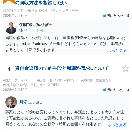
場合も）、裁判所が当該代理人弁護士に事前連絡し、引き続き訴訟も
の回収方法を相談したい
受任するかを聞いたうえで、受任の意志が明らかになったところで、
#140万円以下
#債権回収代行
#個人・プライベート
直接被告に送達するのではなく、代理人に訴状の受領を促すこともあ
2026年7月16日
役にたった
5
ります。 ラインのやり取りでしか証拠がないと、実際の本人性が明ら
かではありません。もちろん弁護士（２０万円の請求で代理人弁護士
債権回収に強い弁護士
に委任するかも疑わしいのですが）も住所は明らかにしないでしょ
瀬戸 伸一
弁護士
う。 何か本人を示す事実（振込先などの情報）から、相手の住所等の
当職の個別のご依頼に関しては、当事務所HPから御連絡をお願いいた
情報を割り出していくしかないように思えます。 以上、ご参考まで。
します。 https://setolaw.jp/ 一般にどれくらいかについては、事務所に
よるとしか回答できかねます。
4
貸付金返済の法的手段と慰謝料請求について
#個人・プライベート
#音信不通・行方不明の相手
#契約書・借用書なし
#少額訴訟の相談・依頼
#140万円以下
2026年7月13日
役にたった
3
川添 圭
弁護士
事案によって戦略は変わってきますし、弁護士によっても考え方が違
う可能性があるので、ご質問に書かれた事情をもとにした私見として
回答すると、あなたの立替分（時期と金額）を確定させた上で、淡々
と訴訟提起する方がよい事案ではないかと思料します。支払督促だ