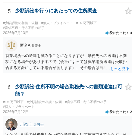
と、もし異議申立てがなされる可能性が高そうであれば時間の浪費
（通常訴訟へ移行する日数分空転する）になりますし、支払督促及び
5
少額訴訟を行うにあたっての住所調査
その異議後の通常訴訟は相手方の住所地が管轄裁判所になるため（特
に相手方が遠方である場合は）対応が面倒な場合があるからです。相
#少額訴訟の相談・依頼
#個人・プライベート
#140万円以下
手方の主張については、和解で減額を考慮すればよいと思います。 な
#音信不通・行方不明の相手
2026年7月13日
役にたった
4
お、残念ながら、「連絡も返ってこず、返済の目処も立たずで精神的
ダメージが大きく」という理由では、慰謝料請求は通常は認められま
匿名A
せん。
弁護士
就業場所への送達を試みることになりますが、勤務先への送達は不奏
功になる場合がありますので（会社によっては就業場所送達は受取拒
否する方針にしている場合があります）、その場合は自宅の住所調査
が必要になるでしょう。
6
少額訴訟 住所不明の場合勤務先への書類送達は可
能？
#140万円以下
#少額訴訟の相談・依頼
#音信不通・行方不明の相手
#個人・プライベート
2026年7月12日
役にたった
2
川添 圭
弁護士
> ただ、相手の勤務先しか正確な送達先として把握できておらず、そ