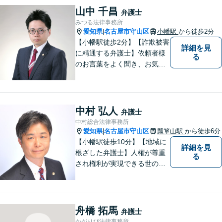
山中 千昌
弁護士
みつる法律事務所
愛知県
名古屋市守山区
小幡駅
から徒歩2分
|
【小幡駅徒歩2分】【詐欺被害
詳細を見
に精通する弁護士】依頼者様
る
のお言葉をよく聞き、お気持
ちを尊重した弁護を行いま
す。共に悩み、最適な解決へ
と導いてまいります。まずは
お気軽にご相談ください。
中村 弘人
弁護士
【土日・祝日も予約で対応
中村総合法律事務所
可】
愛知県
名古屋市守山区
瓢箪山駅
から徒歩6分
|
【小幡駅徒歩10分】【地域に
詳細を見
根ざした弁護士】人権が尊重
る
され権利が実現できる世の中
を作っていけたらと考えてい
ます。刑事事件／借金問題／
離婚問題／労働問題／交通事
故など、幅広く対応可能。
舟橋 拓馬
弁護士
【夜間／休日対応可能】お悩
かがりび法律事務所