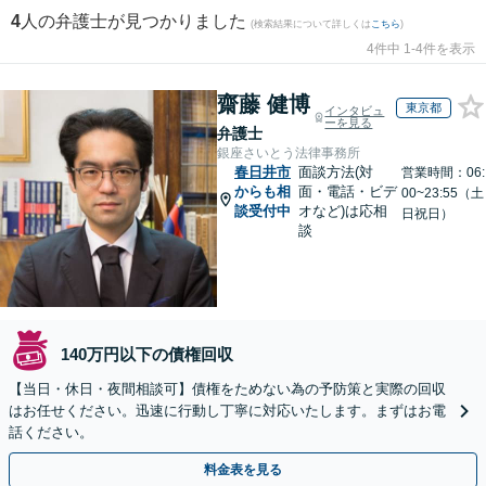
4
人の弁護士が見つかりました
(検索結果について詳しくは
こちら
)
4件中 1-4件を表示
齋藤 健博
東京都
インタビュ
ーを見る
弁護士
銀座さいとう法律事務所
春日井市
面談方法(対
営業時間：06:
からも相
面・電話・ビデ
00~23:55（土
談受付中
オなど)は応相
日祝日）
談
140万円以下の債権回収
【当日・休日・夜間相談可】債権をためない為の予防策と実際の回収
はお任せください。迅速に行動し丁寧に対応いたします。まずはお電
話ください。
料金表を見る