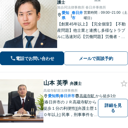
護士
旭合同法律事務所 春日井事務所
愛知
春日井
営業時間：09:00~21:00（土
|
県
市
曜日）
【創業45年以上】【完全個室】【不動
産問題】他士業と連携し多様なトラブ
ルに迅速対応【労働問題】労働者・使
用者双方の対応実績あり。依頼者さま
に寄り添い最善の解決策を提示【休
日・夜間面談可】【電話・ビデオ面談
電話でお問い合わせ
メールで面談予約
可】
山本 英季
弁護士
高蔵寺駅前法律事務所
愛知県
春日井市
高蔵寺駅
から徒歩1分
|
[春日井市のＪＲ高蔵寺駅から
詳細を見
徒歩１分の利便性][弁護士歴１
る
０年以上] 民事，刑事事件を問
わず全ての案件について所長
である弁護士が責任をもって