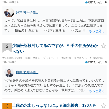
2026年8月4日
役にたった
6
鈴木 祥平
弁護士
よって、私は貴殿に対し、本書面到達の日から7日以内に、下記指定口
座へ金23万円全額を振り込んで返還するよう、ここに正式に請求しま
す。 【振込先】 銀行名 ○○銀行 支店名 ○○支店 預金種別 普通
口座番号 ○○○○○○○ 口座名義 ○○○○ 万一、上記期限までに返金がな
されない場合には、貴殿には任意に返金する意思がないものと判断
し、やむを得ず、返還金23万円及びこれに対する遅延損害金の支払い
2
少額訟訴検討してるのですが、相手の住所がわか
を求める民事訴訟、支払督促その他必要な法的手続を直ちに講じま
らない
す。 その際には、訴訟に要する費用その他法令上認められる金員につ
#少額訴訟の相談・依頼
#個人・プライベート
#契約書・借用書なし
#140万円以下
いても併せて請求する予定ですので、あらかじめ申し添えます。 本件
2026年8月3日
役にたった
3
は、貴殿自らが契約を解約したことによって生じた返還義務の履行を
求めるものにすぎません。貴殿の仕入先との取引関係や返金時期など
白井 弘昭
弁護士
の内部事情は、私に対する返還義務の発生や履行時期には何ら影響を
及ぼすものではありません。 これ以上、本件の解決を不必要に遅延さ
>少額訟訴の手続きを代理人を名乗る弁護士さんに送ってもいいのでし
せることなく、誠意をもって速やかに返金手続を履行されるよう、強
ょうか？ 相手方が立てているとする弁護士は、「交渉」の代理人です
く求めます。 以上
ので、訴訟の代理人ではないことから、裁判所は、代理人宛ての訴状
を受け取ることは無いと思われます。 なお、交渉段階で代理人が就い
ている場合は、相手方（被告）の住所で訴状を作成提出し、裁判所に
代理人が就いていたことを知らせると（訴状の記載内容から明らかな
3
上階の水出しっぱなしによる漏水被害、130万円