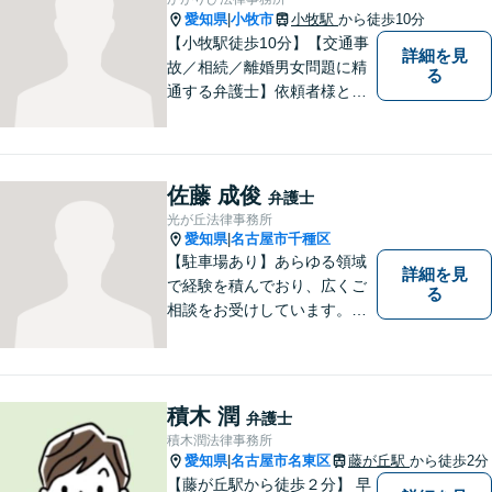
みの方はどうぞお気軽にご相
愛知県
小牧市
小牧駅
から徒歩10分
|
談ください。
【小牧駅徒歩10分】【交通事
詳細を見
故／相続／離婚男女問題に精
る
通する弁護士】依頼者様との
コミュニケーションを大切に
し、本質的な解決を目指しま
す。堅苦しくない雰囲気で、
分かりやすい説明を心がけま
佐藤 成俊
弁護士
す。お気軽にご相談くださ
光が丘法律事務所
い！
愛知県
名古屋市千種区
|
【駐車場あり】あらゆる領域
詳細を見
で経験を積んでおり、広くご
る
相談をお受けしています。ご
依頼者との信頼関係を大切
に、一つ一つのご相談、トラ
ブル解決に対応いたします。
積木 潤
弁護士
積木潤法律事務所
愛知県
名古屋市名東区
藤が丘駅
から徒歩2分
|
【藤が丘駅から徒歩２分】 早