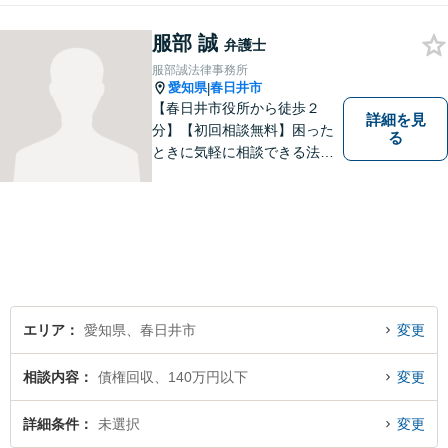
対応。依頼者さまにとって最
服部 誠
善の解決となることを目指し
弁護士
ます。 一お困り事がございま
服部誠法律事務所
したらお気軽にご相談下さ
愛知県
春日井市
|
い。
【春日井市役所から徒歩２
詳細を見
分】【初回相談無料】困った
る
ときに気軽に相談できる法律
事務所、お客様の味方になり
事件解決まで親身にサポート
できる弁護士を目指していま
す。
エリア
愛知県、春日井市
変更
相談内容
債権回収、140万円以下
変更
詳細条件
未選択
変更