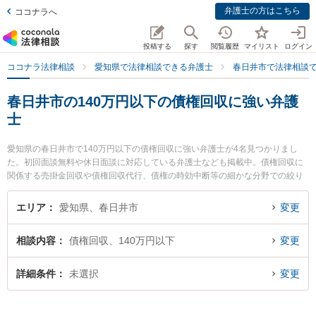
弁護士の方はこちら
ココナラへ
投稿する
探す
閲覧履歴
マイリスト
ログイン
ココナラ法律相談
愛知県で法律相談できる弁護士
春日井市で法律相談
春日井市の140万円以下の債権回収に強い弁護
士
愛知県の春日井市で140万円以下の債権回収に強い弁護士が4名見つかりまし
た。初回面談無料や休日面談に対応している弁護士なども掲載中。債権回収に
関係する売掛金回収や債権回収代行、債権の時効中断等の細かな分野での絞り
込み検索もでき便利です。特に弁護士法人中部法律事務所 春日井事務所の尾中
翔弁護士や旭合同法律事務所 春日井事務所の前田 大樹弁護士、高蔵寺駅前法律
エリア
愛知県、春日井市
変更
事務所の山本 英季弁護士のプロフィール情報や弁護士費用、強みなどが注目さ
れています。『春日井市で土日や夜間に発生した140万円以下の債権回収のト
相談内容
債権回収、140万円以下
変更
ラブルを今すぐに弁護士に相談したい』『140万円以下の債権回収のトラブル
解決の実績豊富な近くの弁護士を検索したい』『初回相談無料で140万円以下
の債権回収を法律相談できる春日井市内の弁護士に相談予約したい』などでお
詳細条件
未選択
変更
困りの相談者さんにおすすめです。