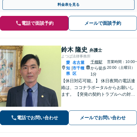
小田井駅1分】
料金表を見る
電話で面談予約
メールで面談予約
鈴木 隆史
弁護士
よつば法律事務所
千種駅
営業時間：10:00~
愛
名古屋
20:00（土曜日）
知
市千種
から徒歩
|
県
区
1分
【休日対応可能。】 休日夜間の電話連
絡は、ココナラポータルからお願いし
ます。 【突発の契約トラブルへの対応
可能】 【WEB面談可能】 「元官公庁
職員／10年間クレームの多い部署に在
籍」トラブル等に対し状況に応じて適
電話でお問い合わせ
メールでお問い合わせ
切に問題解決を図ります。