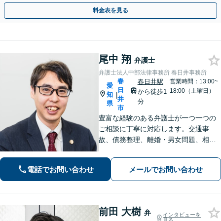
効果的な方法を臨機応変に対応いたします【土日祝対応可】
料金表を見る
尾中 翔
弁護士
弁護士法人中部法律事務所 春日井事務所
春
春日井駅
営業時間：13:00~
愛
日
18:00（土曜日）
から徒歩1
知
|
井
分
県
市
豊富な経験のある弁護士が一つ一つの
ご相談に丁寧に対応します。交通事
故、債務整理、離婚・男女問題、相続
問題、刑事事件等の実績多数。リーズ
ナブルな費用で安心と信頼の法律サー
電話でお問い合わせ
メールでお問い合わせ
ビスを提供します。【相談無料】【電
話・オンライン相談可】【春日井駅
前・名古屋駅前】
前田 大樹
弁
インタビューを
見る