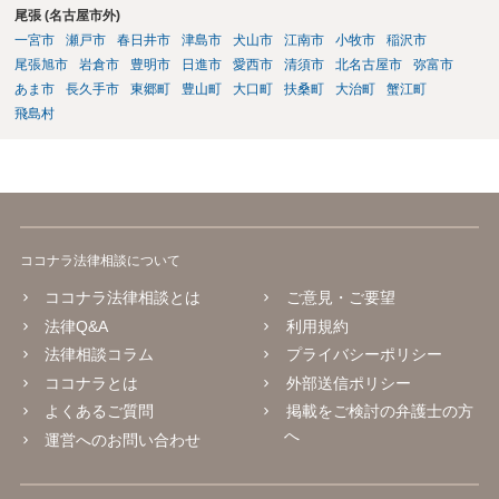
尾張 (名古屋市外)
伝えます。 相手の本名・住所の確認：応じない場合に法的手段（少額
一宮市
瀬戸市
春日井市
津島市
犬山市
江南市
小牧市
稲沢市
訴訟など）をとるには、相手の身元が必要です。分からない場合は、
まず本名や住所の特定を進めてください。 相手が購入した高額商品
尾張旭市
岩倉市
豊明市
日進市
愛西市
清須市
北名古屋市
弥富市
（Switch2等）の事実も踏まえ、応じない場合は法的措置を辞さない姿
あま市
長久手市
東郷町
豊山町
大口町
扶桑町
大治町
蟹江町
勢で交渉に臨むのが現実的かと思います。
飛島村
ココナラ法律相談について
ココナラ法律相談とは
ご意見・ご要望
法律Q&A
利用規約
法律相談コラム
プライバシーポリシー
ココナラとは
外部送信ポリシー
よくあるご質問
掲載をご検討の弁護士の方
へ
運営へのお問い合わせ