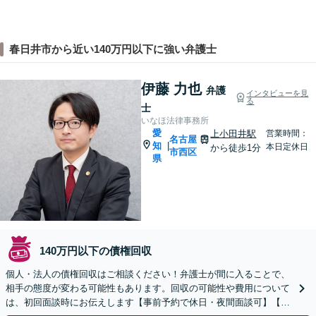
春日井市から近い140万円以下に強い弁護士
伊藤 力也
弁護
インタビューを見
る
士
いなほ法律事務所
愛
上小田井駅
営業時間：
名古屋
知
|
本日定休日
から徒歩1分
市西区
県
140万円以下の債権回収
個人・法人の債権回収はご相談ください！弁護士が間に入ることで、
相手の態度が変わる可能性もあります。回収の可能性や費用について
は、初回面談時にお伝えします【事前予約で休日・夜間面談可】【上