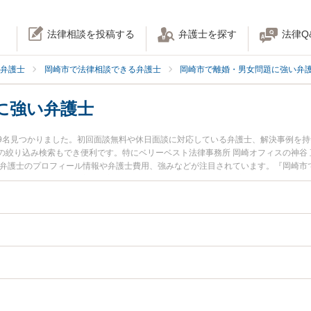
法律相談を投稿する
弁護士を探す
法律Q
弁護士
岡崎市で法律相談できる弁護士
岡崎市で離婚・男女問題に強い弁
に強い弁護士
9名見つかりました。初回面談無料や休日面談に対応している弁護士、解決事例を
の絞り込み検索もでき便利です。特にベリーベスト法律事務所 岡崎オフィスの神谷 
史弁護士のプロフィール情報や弁護士費用、強みなどが注目されています。『岡崎市
ブルのトラブル解決の実績豊富な近くの弁護士を検索したい』『初回相談無料で中
おすすめです。