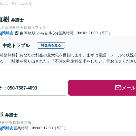
果について詳しくは
こちら
)
直樹
弁護士
スト法律事務所 岡崎オフィス
県
岡崎市
東岡崎駅
から徒歩5分
営業時間：09:30~21:00（平日）
|
中絶トラブル
料金表を見る
相談無料】あなたの利益の最大化を目指します。まずは電話・メールで状況
る」「離婚を切り出された」「不貞の慰謝料請求をしたい」等お任せくださ
せ
メール
郎
弁護士
律事務所 岡崎事務所
県
岡崎市
営業時間：09:00~17:00（平日）
|