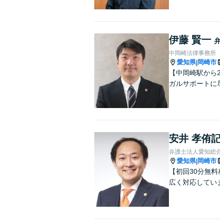
伊藤 賢一
中岡崎法律事務所
愛知県
岡崎市
|
【中岡崎駅から
ガルサポートに
安井 孝侑
弁護士法人愛知総合
愛知県
岡崎市
|
【初回30分無
広く対応してい