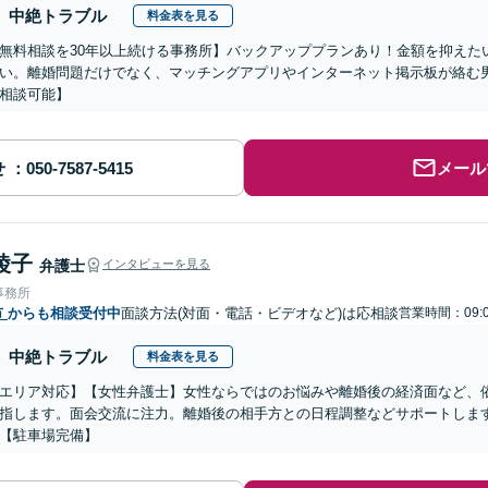
中絶トラブル
料金表を見る
無料相談を30年以上続ける事務所】バックアッププランあり！金額を抑えた
い。離婚問題だけでなく、マッチングアプリやインターネット掲示板が絡む
相談可能】
せ
メール
綾子
弁護士
インタビューを見る
事務所
市
からも相談受付中
面談方法(対面・電話・ビデオなど)は応相談
営業時間：09:0
中絶トラブル
料金表を見る
エリア対応】【女性弁護士】女性ならではのお悩みや離婚後の経済面など、
指します。面会交流に注力。離婚後の相手方との日程調整などサポートしま
【駐車場完備】