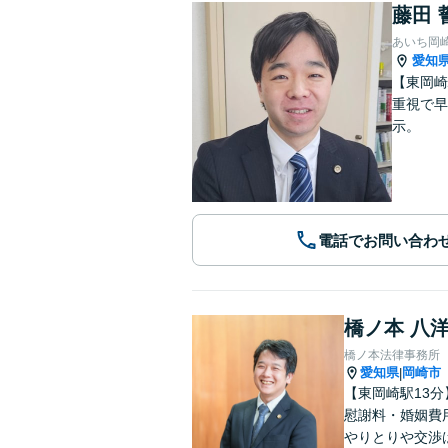
藤田 
あいち岡
愛知
【東岡崎
重視で早
示。
電話でお問い合わ
橋ノ本 八
橋ノ本法律事務所
愛知県
岡崎市
|
【東岡崎駅13
慰謝料・婚姻費
やりとりや交渉