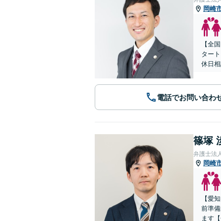
岡崎
【全国
タート
休日相
電話でお問い合わ
篠塚 
弁護士法
岡崎
【愛知
前準備
ます【