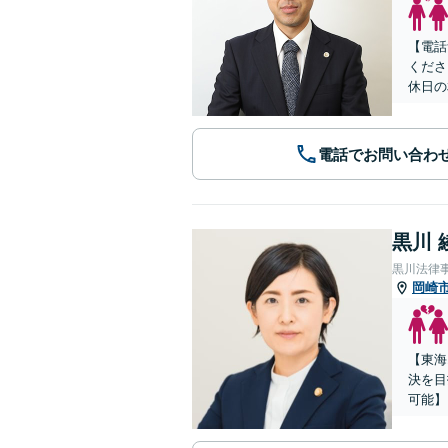
【電話
くださ
休日の
電話でお問い合わ
黒川 
黒川法律
岡崎
【東海
決を目
可能】