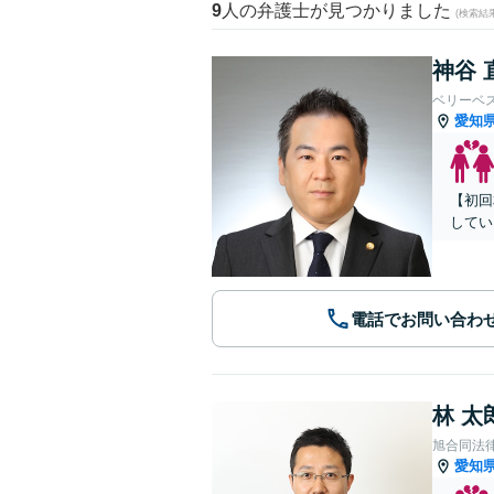
9
人の弁護士が見つかりました
(検索結
神谷 
ベリーベ
愛知
【初回
してい
電話でお問い合わ
林 太
旭合同法
愛知