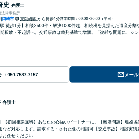
誓史
弁護士
崎法律事務所
県
岡崎市
東岡崎駅
から徒歩1分
営業時間：09:00~20:00（平日）
|
駅 徒歩1分】相談2500件・解決1000件超。相続税を見据えた遺産分
期釈放・不起訴へ。交通事故は裁判基準で増額。「複雑な問題に、シン
せ
メール
洋
弁護士
分】【初回相談無料】あなたの心強いパートナーに。【離婚問題】離婚協
用など対応します。請求する・された側の相談可【交通事故】相談実績
はお任せください