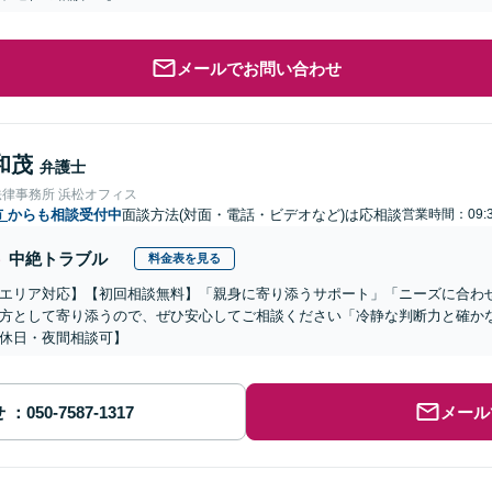
メールでお問い合わせ
和茂
弁護士
法律事務所 浜松オフィス
市
からも相談受付中
面談方法(対面・電話・ビデオなど)は応相談
営業時間：09:3
中絶トラブル
料金表を見る
エリア対応】【初回相談無料】「親身に寄り添うサポート」「ニーズに合わ
方として寄り添うので、ぜひ安心してご相談ください「冷静な判断力と確か
休日・夜間相談可】
せ
メール