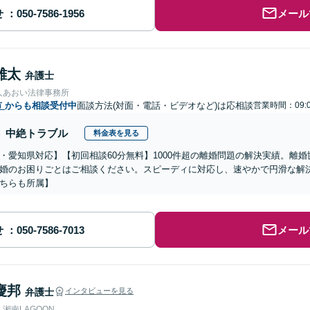
せ
メール
雄太
弁護士
人あおい法律事務所
市
からも相談受付中
面談方法(対面・電話・ビデオなど)は応相談
営業時間：09:0
中絶トラブル
料金表を見る
・愛知県対応】【初回相談60分無料】1000件超の離婚問題の解決実績。離
婚のお困りごとはご相談ください。スピーディに対応し、速やかで円滑な解
ちらも所属】
せ
メール
慶邦
弁護士
インタビューを見る
湘南LAGOON