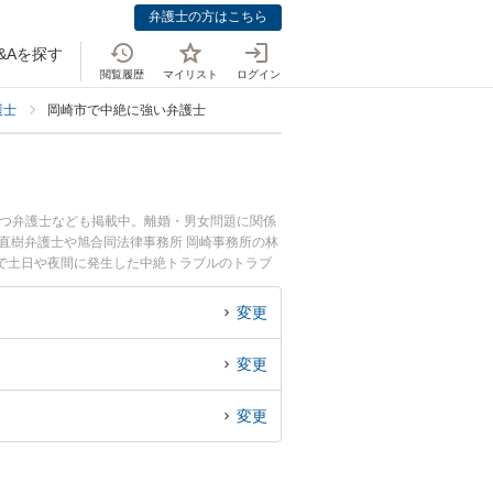
弁護士の方はこちら
&Aを探す
閲覧履歴
マイリスト
ログイン
護士
岡崎市で中絶に強い弁護士
持つ弁護士なども掲載中。離婚・男女問題に関係
直樹弁護士や旭合同法律事務所 岡崎事務所の林
で土日や夜間に発生した中絶トラブルのトラブ
絶トラブルを法律相談できる岡崎市内の弁護士に
変更
変更
変更