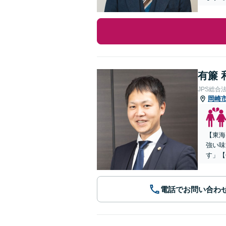
有簾 
JPS総合
岡崎
【東海
強い味
す」【
電話でお問い合わ