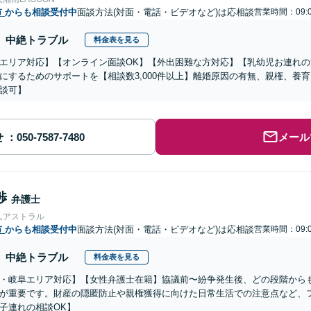
市
からも相談受付中
面談方法(対面・電話・ビデオなど)は応相談
営業時間：09:0
中絶トラブル
料金表を見る
エリア対応】【オンライン面談OK】【外出困難な方対応】【乳幼児お連れ
にするためのサポートを【相談数3,000件以上】離婚原因の有無、親権、養
談可】
せ
メール
渉
弁護士
人アストラル
市
からも相談受付中
面談方法(対面・電話・ビデオなど)は応相談
営業時間：09:0
中絶トラブル
料金表を見る
・岐阜エリア対応】【女性弁護士在籍】協議前〜紛争発生後、どの段階から
が重要です。財産の隠匿防止や親権獲得に向けた日常生活での注意点など、
子連れの相談OK】