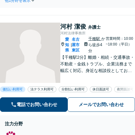
他1分野を表示
産分割などのこじれた相続
停・審判・裁判のご相
問題は早めにご相談を！LI
談もお任せください
NEや直通電話でのご連絡／
【初回相談無料】小さ
オンライン・出張相談も可
なお悩みからお聞きし
河村 潔俊
能です。不動産相続／相続
弁護士
ます。
放棄／寄与分／遺言書作成
河村法律事務所
【初回相談無料】
千種駅
か
営業時間：10:00
愛
名古
~18:00（平日）
知
屋市
ら徒歩4
|
県
東区
分
【千種駅2分】離婚・相続・交通事故・
不動産・金銭トラブル、企業法務まで
幅広く対応。身近な相談役としてお悩
みをじっくり伺い、わかりやすくご説
明します。平穏な日常を取り戻すた
後払い利用可
法テラス利用可
分割払い利用可
休日面談可
夜間面談可
め、まずは気軽にご相談ください。
【土日祝対応可、夜間対応可】【オン
ライン対応可】
電話でお問い合わせ
メールでお問い合わせ
注力分野