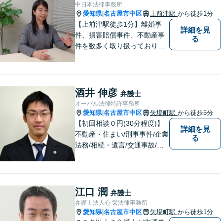
う、全力で業務に取り組みま
中日本法律事務所
す。【休日・夜間面談可能】
愛知県
名古屋市中区
上前津駅
から徒歩1分
|
【上前津駅徒歩1分】離婚事
詳細を見
件、損害賠償事件、不動産事
る
件を数多く取り扱っておりま
す。個人事務所ですので、一
つ一つの事件にできる限りの
労力・時間を割いて対応させ
ていただきます。
酒井 伸彦
弁護士
オーバル法律特許事務所
愛知県
名古屋市中区
矢場町駅
から徒歩5分
|
【初回相談０円(30分程度)】
詳細を見
不動産・住まい/刑事事件/企業
る
法務/相続・遺言/交通事故/イ
ンターネット問題/債権回収に
注力しています。 問題が大き
くなる前にぜひ弁護士にご相
談ください。名古屋市を中心
江口 潤
弁護士
に幅広くご相談を受けており
弁護士法人心 栄法律事務所
ます。
愛知県
名古屋市中区
矢場町駅
から徒歩1分
|