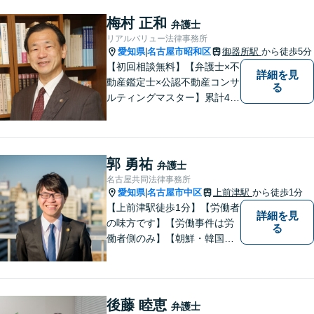
放棄】も対応可能です。
梅村 正和
弁護士
リアルバリュー法律事務所
愛知県
名古屋市昭和区
御器所駅
から徒歩5分
|
【初回相談無料】【弁護士×不
詳細を見
動産鑑定士×公認不動産コンサ
る
ルティングマスター】累計40
00件を超える不動産の調査・
評価実績あり【御器所駅5分】
【不動産鑑定士としての実績
多数】【政府系金融機関勤務
郭 勇祐
弁護士
経験あり】不動産トラブル／
名古屋共同法律事務所
不動産を含む相続／債権回収
愛知県
名古屋市中区
上前津駅
から徒歩1分
|
など
【上前津駅徒歩1分】【労働者
詳細を見
の味方です】【労働事件は労
る
働者側のみ】【朝鮮・韓国の
家族問題】労働問題、離婚、
相続、交通事故、借金問題、
刑事事件等に注力。 困ってい
る方の心の支えになれるよ
後藤 睦恵
弁護士