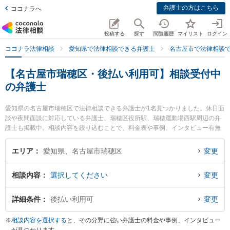
弁護士の方はこちら
ココナラへ
投稿する
探す
閲覧履歴
マイリスト
ログイン
ココナラ法律相談
愛知県で法律相談できる弁護士
名古屋市で法律相談
【名古屋市瑞穂区・後払い利用可】相談受付中
の弁護士
愛知県の名古屋市瑞穂区で法律相談できる弁護士が1名見つかりました。休日面
談や夜間面談に対応している弁護士、瑞穂区役所駅、瑞穂運動場西駅周辺の弁
護士も掲載中。相談内容を絞り込むことで、料金表や事例、インタビュー有無
が表示できます。特に名古屋みずほ法律事務所の田本 伸雄弁護士のプロフィー
ル情報や弁護士費用、強みなどが注目されています。離婚や相続、交通事故か
エリア
愛知県、名古屋市瑞穂区
変更
ら不動産、ネットトラブル、企業法務まで幅広く取り扱う弁護士が多数。こん
な法律相談をお持ちの方は是非ご利用ください。名古屋市瑞穂区で土日や夜間
相談内容
選択してください
変更
に発生した不倫慰謝料トラブルを今すぐに弁護士に相談したい』『交通事故の
過失割合や後遺障害のトラブル解決の実績豊富な近くの弁護士を検索したい』
『初回相談無料で自己破産や債務整理を法律相談できる名古屋市瑞穂区内の弁
詳細条件
後払い利用可
変更
護士に相談予約したい』などでお困りの相談者さんにおすすめです。
※
相談内容を選択する
と、その分野に強い弁護士の料金や事例、インタビュー