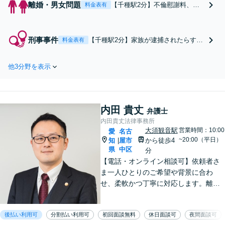
離婚・男女問題
【千種駅2分】不倫慰謝料、財
料金表有
産分与、DV対応まで、年齢・性
別を問わず幅広く対応します。
話し合いから訴訟まで段階に応
刑事事件
【千種駅2分】家族が逮捕されたらすぐ
料金表有
じた適切な対応！お子様の意思
にご連絡ください。東・千種・北・中
を尊重した解決を重視し、代表
警察署など、名古屋市内で即日接見に
弁護士が最後まで一貫してサポ
他3分野を表示
駆けつけます！被害者感情に寄り添う
ート【土日夜間対応可】【オン
迅速な示談交渉と傾聴の姿勢で、代表
ライン対応可】
弁護士が最後まで一貫対応！【土日夜
間対応可】【オンライン対応可】
内田 貴丈
弁護士
内田貴丈法律事務所
大須観音駅
営業時間：10:00
愛
名古
~20:00（平日）
知
屋市
から徒歩4
|
県
中区
分
【電話・オンライン相談可】依頼者さ
ま一人ひとりのご希望や背景に合わ
せ、柔軟かつ丁寧に対応します。離
婚・男女問題/企業法務労働/債務整理/
債権回収/交通事故など、幅広く対応い
後払い利用可
分割払い利用可
初回面談無料
休日面談可
夜間面談可
たします。ご相談ください。【大須観