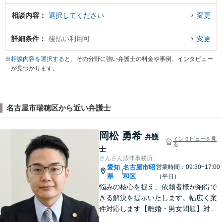
相談内容
選択してください
変更
詳細条件
後払い利用可
変更
※
相談内容を選択する
と、その分野に強い弁護士の料金や事例、インタビュー
が見つかります。
名古屋市瑞穂区から近い弁護士
岡松 勇希
弁護
インタビューを見
る
士
さんさん法律事務所
愛知
名古屋市昭
営業時間：09:30~17:00
|
県
和区
（平日）
悩みの核心を捉え、依頼者様が納得で
きる解決を提示いたします。幅広く案
件対応します【離婚・男女問題】対応
実績多数！別居時点で婚姻費用は請求