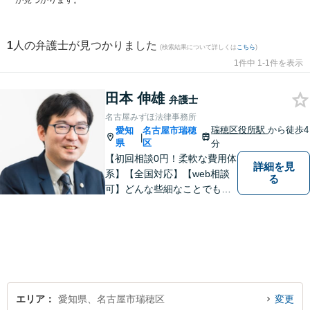
が見つかります。
1
人の弁護士が見つかりました
(検索結果について詳しくは
こちら
)
1件中 1-1件を表示
田本 伸雄
弁護士
名古屋みずほ法律事務所
瑞穂区役所駅
から徒歩4
愛知
名古屋市瑞穂
|
県
区
分
【初回相談0円！柔軟な費用体
詳細を見
系】【全国対応】【web相談
る
可】どんな些細なことでもお
気軽にご相談ください。イン
ターネット／削除請求や開示
請求、利用規約などのトラブ
ルはお任せ！相続／感情面の
納得感を重視します。
エリア
愛知県、名古屋市瑞穂区
変更