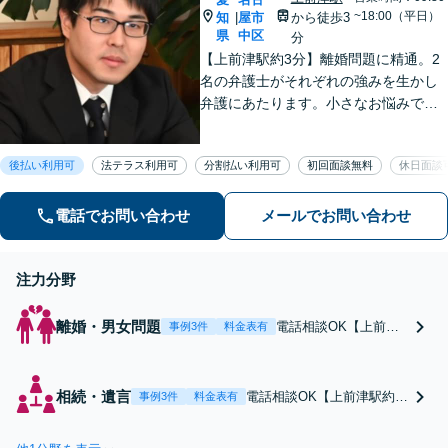
~18:00（平日）
知
屋市
から徒歩3
|
県
中区
分
【上前津駅約3分】離婚問題に精通。2
名の弁護士がそれぞれの強みを生かし
弁護にあたります。小さなお悩みで
も、まずは気軽にご相談ください。納
得のいく解決のため、最大限のアドバ
後払い利用可
法テラス利用可
分割払い利用可
初回面談無料
休日面談
イスを行います！【初回相談無料】
電話でお問い合わせ
メールでお問い合わせ
注力分野
離婚・男女問題
電話相談OK【上前津
事例3件
料金表有
駅約3分】不倫による
慰謝料請求／熟年離婚
／DV・モラハラ対応
相続・遺言
電話相談OK【上前津駅約3
事例3件
料金表有
可！複雑な離婚事案は
分】【複雑な事例は弁護士
2人の弁護士で解決へ
2名で対応】親族同士の遺
と導きます。協議・調