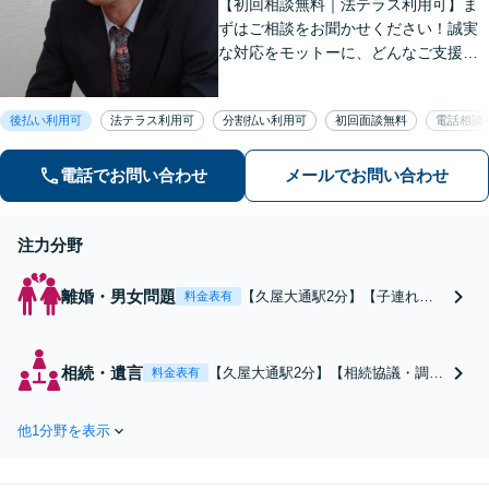
【初回相談無料｜法テラス利用可】ま
ずはご相談をお聞かせください！誠実
な対応をモットーに、どんなご支援が
出来るか提案いたします。注力分野以
外でもご相談対応可能。事前のご予約
後払い利用可
法テラス利用可
分割払い利用可
初回面談無料
電話相談
で電話相談も対応いたしますので、お
気軽にお問合せください【久屋大通駅2
分】
電話でお問い合わせ
メールでお問い合わせ
注力分野
離婚・男女問題
【久屋大通駅2分】【子連れ相
料金表有
談可・法テラス可】不利な事情
も考慮し、最善の解決を目指し
ます。早めの相談で未来の選択
相続・遺言
【久屋大通駅2分】【相続協議・調
料金表有
肢が広がります。ネットの情報
停】トラブルを避け、公正でスムー
を鵜呑みにして諦めないでくだ
ズな相続を目指します。専門家があ
さい！【不貞の慰謝料請求】
他1分野を表示
なたの相続を全力でサポートしま
【財産分与】親権などもご相談
す。不動産の適正な分割もお任せく
ください。
ださい。【遺留分侵害請求】【相続