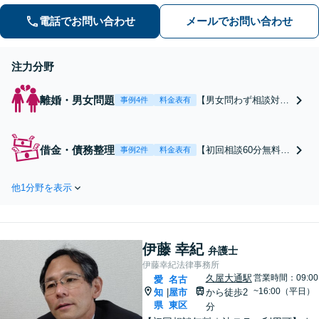
音駅4分】
電話でお問い合わせ
メールでお問い合わせ
注力分野
離婚・男女問題
【男女問わず相談対応
事例4件
料金表有
実績が豊富】財産分与
／養育費・親権／婚姻
費用等、どんな内容の
借金・債務整理
【初回相談60分無料】
事例2件
料金表有
ご相談も承ります。ご
個人破産・法人破産、
事情や背景をしっかり
民事再生等、広く対応
とお聞きし、納得のい
他1分野を表示
実績あり。浪費・ギャ
く解決を目指します。
ンブルが原因の借金も
不倫慰謝料を請求した
対応いたします。どん
い方／請求された方ど
な内容でも、寄り添い
ちらの対応も可能です
伊藤 幸紀
ながらより良い解決を
弁護士
目指します【大須観音
伊藤幸紀法律事務所
駅4分】【土日祝対応
久屋大通駅
営業時間：09:00
愛
名古
~16:00（平日）
知
屋市
可】
から徒歩2
|
県
東区
分