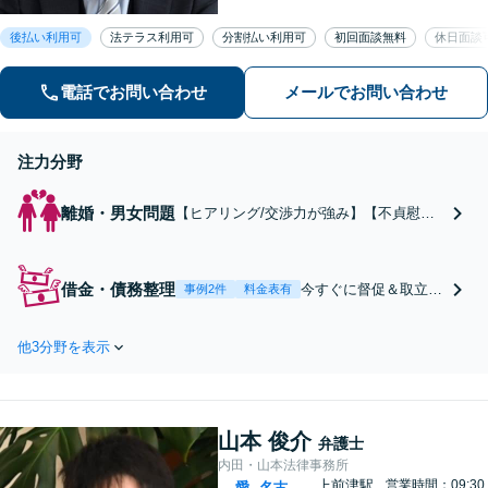
いただけます【企業法務】安心して事
後払い利用可
法テラス利用可
分割払い利用可
初回面談無料
休日面談
業展開できるよう、法律家の視点でサ
ポートします！【御器所駅／桜山駅徒
歩14分】
電話でお問い合わせ
メールでお問い合わせ
注力分野
離婚・男女問題
【ヒアリング/交渉力が強み】【不貞慰謝
料／婚姻費用の請求】論理的な交渉の裏に
はエビデンスに基づいた入念な準備あり。
状況に応じて探偵事務所との連携を行い、
借金・債務整理
今すぐに督促＆取立を
事例2件
料金表有
ご要望の実現を目指します【休日の相談可
ストップ！自己破産／
能】【御器所駅／桜山駅徒歩14分】
任意整理／個人再生／
他3分野を表示
丁寧なヒアリングでベ
ストな解決策を提案
「法人の破産も対応し
ています。気軽にご相
山本 俊介
談ください。」【分割
弁護士
払いあり・法テラス利
内田・山本法律事務所
用可】
上前津駅
営業時間：09:30
愛
名古