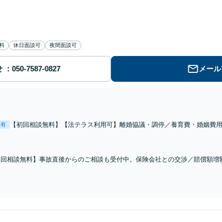
料
休日面談可
夜間面談可
せ
メール
【初回相談無料】【法テラス利用可】離婚協議・調停／養育費・婚姻費
表有
ど、離婚や男女間トラブルのご相談はお任せ！ご依頼者様のご要望や状
けて尽力します【相談室完全個室】【金山駅5分】
初回相談無料】事故直後からのご相談も受付中。保険会社との交渉／賠償額増
失割合のトラブルなど、交通事故のお困りごとはどの段階でもご相談ください
日相談可】【金山駅5分】