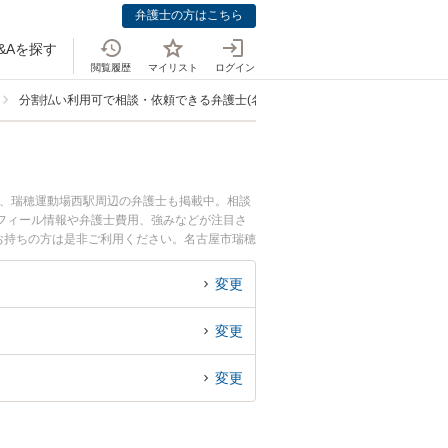
弁護士の方はこちら
&Aを探す
閲覧履歴
マイリスト
ログイン
分割払い利用可で相談・依頼できる弁護士(名古屋市瑞穂区)
駅、瑞穂運動場西駅周辺の弁護士も掲載中。相談
フィール情報や弁護士費用、強みなどが注目さ
お持ちの方は是非ご利用ください。名古屋市瑞穂
の実績豊富な近くの弁護士を検索したい』『初回
すめです。
変更
変更
変更