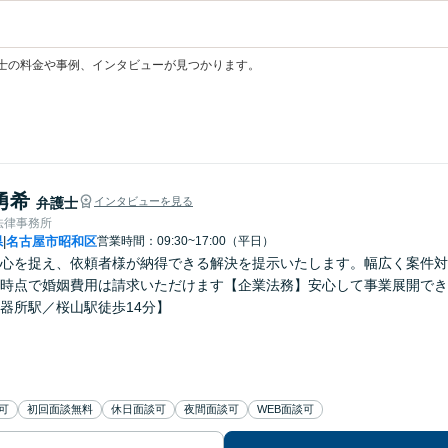
士の料金や事例、インタビューが見つかります。
勇希
弁護士
インタビューを見る
法律事務所
県
名古屋市昭和区
営業時間：09:30~17:00（平日）
|
心を捉え、依頼者様が納得できる解決を提示いたします。幅広く案件対
時点で婚姻費用は請求いただけます【企業法務】安心して事業展開でき
器所駅／桜山駅徒歩14分】
可
初回面談無料
休日面談可
夜間面談可
WEB面談可