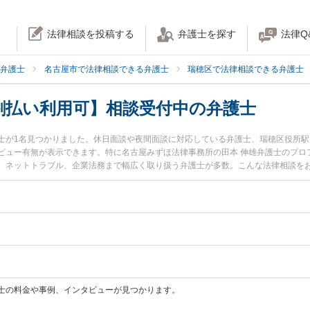
法律相談を投稿する
弁護士を探す
法律Q
弁護士
名古屋市で法律相談できる弁護士
瑞穂区で法律相談できる弁護士
割払い利用可】相談受付中の弁護士
士が1名見つかりました。休日面談や夜間面談に対応している弁護士、瑞穂区役所
ビュー有無が表示できます。特に名古屋みずほ法律事務所の田本 伸雄弁護士のプロ
、ネットトラブル、企業法務まで幅広く取り扱う弁護士が多数。こんな法律相談を
を今すぐに弁護士に相談したい』『交通事故の過失割合や後遺障害のトラブル解決
る名古屋市瑞穂区内の弁護士に相談予約したい』などでお困りの相談者さんにおす
士の料金や事例、インタビューが見つかります。