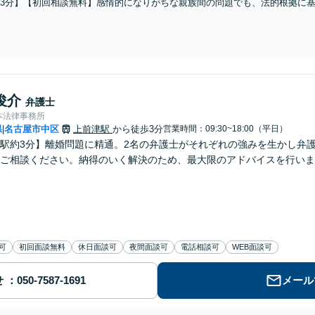
3分】【初回相談無料】感情的になりがちな親族間の問題でも、法的根拠に
成・終活サポートもお任せ／依頼者さまの想いを大切に、次世代への円滑な
】
俊介
弁護士
本法律事務所
県
名古屋市中区
上前津駅
から徒歩3分
営業時間：09:30~18:00（平日）
|
駅約3分】離婚問題に精通。2名の弁護士がそれぞれの強みを生かし弁
ご相談ください。納得のいく解決のため、最大限のアドバイスを行いま
可
初回面談無料
休日面談可
夜間面談可
電話相談可
WEB面談可
せ
メール