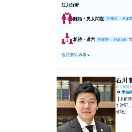
注力分野
離婚・男女問題
事例3件
料金
相続・遺言
事例3件
料金表有
他1分野を表示
石川 
名古屋葵
愛知
【上前津
く対応し
可能】