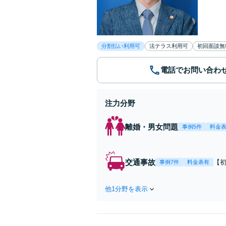
分割払い利用可
法テラス利用可
初回面談無
電話でお問い合わ
注力分野
離婚・男女問題
事例5件
料金
交通事故
【
事例7件
料金表有
過
休
他1分野を表示