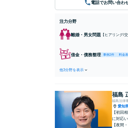
電話でお問い合わ
注力分野
離婚・男女問題
【ヒアリング/
に応じて探偵事
借金・債務整理
事例2件
料金
他3分野を表示
福島 
福島法律
愛知
【初回相
に対応い
【夜間・