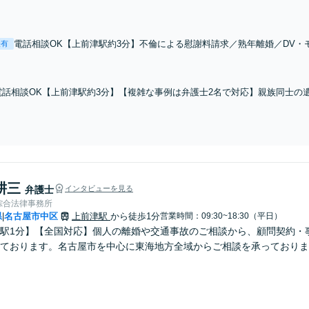
電話相談OK【上前津駅約3分】不倫による慰謝料請求／熟年離婚／DV・
表有
人の弁護士で解決へと導きます。協議・調停・審判・裁判のご相談もお
お悩みからお聞きします。
電話相談OK【上前津駅約3分】【複雑な事例は弁護士2名で対応】親族同士の
めにご相談を！LINEや直通電話でのご連絡／オンライン・出張相談も可能で
遺言書作成【初回相談無料】
耕三
弁護士
インタビューを見る
綜合法律事務所
県
名古屋市中区
上前津駅
から徒歩1分
営業時間：09:30~18:30（平日）
|
駅1分】【全国対応】個人の離婚や交通事故のご相談から、顧問契約・
ております。名古屋市を中心に東海地方全域からご相談を承っておりま