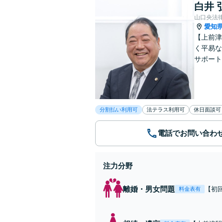
白井 
山口央法
愛知
【上前津
く平易な
サポート
分割払い利用可
法テラス利用可
休日面談可
電話でお問い合わ
注力分野
離婚・男女問題
【初
料金表有
も、
くだ