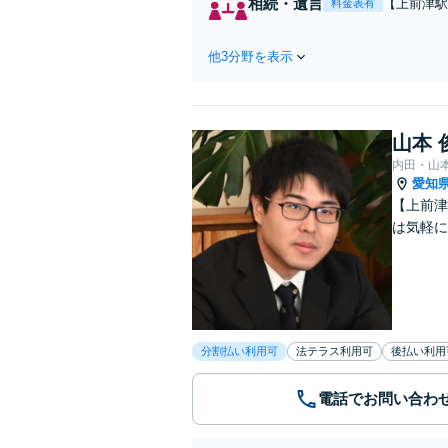
相続・遺言
【上前津駅
料金表有
「遺言書作
夜間相談可
他3分野を表示
山本 
内田・山
愛知
【上前津
は気軽に
分割払い利用可
法テラス利用可
後払い利用
電話でお問い合わ