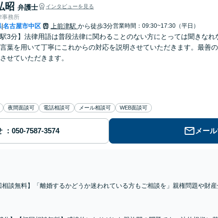
弘昭
弁護士
インタビューを見る
律事務所
県
名古屋市中区
上前津駅
から徒歩3分
営業時間：09:30~17:30（平日）
|
駅3分】法律用語は普段法律に関わることのない方にとっては聞きなれ
言葉を用いて丁寧にこれからの対応を説明させていただきます。最善の
させていただきます。
夜間面談可
電話相談可
メール相談可
WEB面談可
せ
メール
回相談無料】「離婚するかどうか迷われている方もご相談を」親権問題や財産
依頼者様の状況や希望に合わせた解決策を共に考え、一貫してサポートいたし
さい」【休日・夜間相談可】