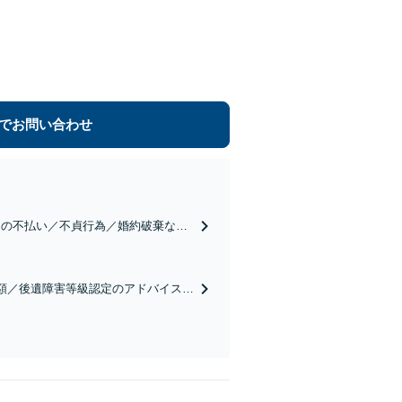
でお問い合わせ
用の不払い／不貞行為／婚約破棄な
況を丁寧にお聞きし、最善の解決へ向
額／後遺障害等級認定のアドバイス／
【弁護士費用特約の利用可】【夜間・