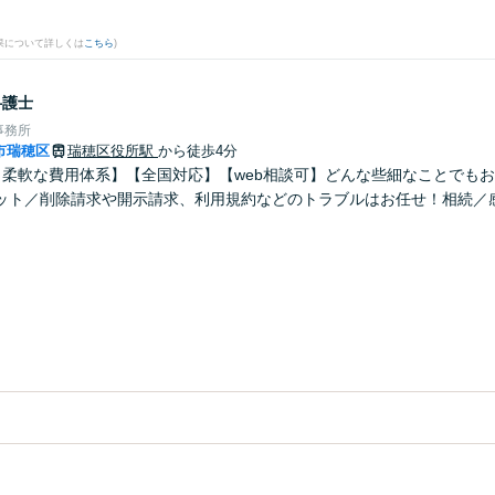
果について詳しくは
こちら
)
弁護士
事務所
市瑞穂区
瑞穂区役所駅
から徒歩4分
！柔軟な費用体系】【全国対応】【web相談可】どんな些細なことでも
ット／削除請求や開示請求、利用規約などのトラブルはお任せ！相続／