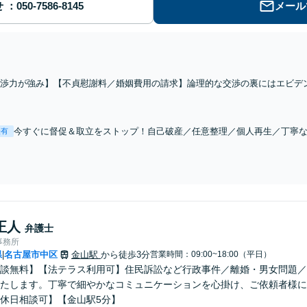
せ
メール
交渉力が強み】【不貞慰謝料／婚姻費用の請求】論理的な交渉の裏にはエビデ
務所との連携を行い、ご要望の実現を目指します【休日の相談可能】【御器所
今すぐに督促＆取立をストップ！自己破産／任意整理／個人再生／丁寧
表有
「法人の破産も対応しています。気軽にご相談ください。」【分割払い
正人
弁護士
事務所
県
名古屋市中区
金山駅
から徒歩3分
営業時間：09:00~18:00（平日）
|
談無料】【法テラス利用可】住民訴訟など行政事件／離婚・男女問題／
たします。丁寧で細やかなコミュニケーションを心掛け、ご依頼者様に
休日相談可】【金山駅5分】