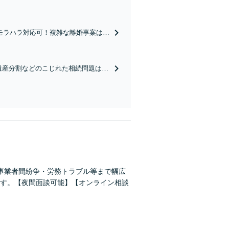
モラハラ対応可！複雑な離婚事案は2
任せください【初回相談無料】小さな
遺産分割などのこじれた相続問題は早
す。不動産相続／相続放棄／寄与分／
事業者間紛争・労務トラブル等まで幅広
す。【夜間面談可能】【オンライン相談