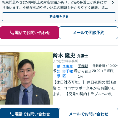
相続問題を含む50件以上の対応実績があり、2名の弁護士が親身に寄
り添います。不動産相続や使い込みの問題も分かりやすく解説。遠方
のご家族ともWEB相談が可能。LINE予約受付中。
料金表を見る
電話でお問い合わせ
メールで面談予約
鈴木 隆史
弁護士
よつば法律事務所
千種駅
営業時間：10:00~
愛
名古屋
20:00（日曜日）
知
市千種
から徒歩
|
県
区
1分
【休日対応可能。】 休日夜間の電話連
絡は、ココナラポータルからお願いし
ます。 【突発の契約トラブルへの対応
可能】 【WEB面談可能】 「元官公庁
職員／10年間クレームの多い部署に在
籍」トラブル等に対し状況に応じて適
電話でお問い合わせ
メールでお問い合わせ
切に問題解決を図ります。