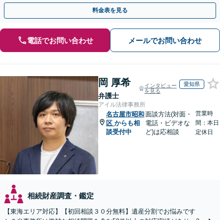
さい。【夜間・休日の相談可能】【駐車場完備】
料金表を見る
電話でお問い合わせ
メールでお問い合わせ
岡 厚希
愛知県
インタビュー
を見る
弁護士
アイル法律事務所
営業時
名古屋市昭和
面談方法(対面・
区
からも相
電話・ビデオな
間：本日
談受付中
ど)は応相談
定休日
相続財産調査・鑑定
【東海エリア対応】【初回相談３０分無料】遺産分割でお悩みです