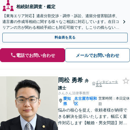
相続財産調査・鑑定
【東海エリア対応】遺産分割交渉・調停・訴訟、遺留分侵害額請求、
遺言書の作成等相続に関する様々なご相談に対応しています。在日コ
リアンの方が関わる相続手続にも対応可能です。しこりの残らない解
決を特に意識しています。
料金表を見る
電話でお問い合わせ
メールでお問い合わせ
岡松 勇希
弁
インタビューを
見る
護士
さんさん法律事務所
愛知
名古屋市昭和
営業時間：本日定休
|
県
区
日
悩みの核心を捉え、依頼者様が納得で
きる解決を提示いたします。幅広く案
件対応します【離婚・男女問題】対応
実績多数！別居時点で婚姻費用は請求