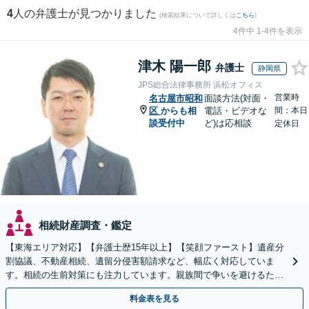
4
人の弁護士が見つかりました
(検索結果について詳しくは
こちら
)
4件中 1-4件を表示
津木 陽一郎
弁護士
静岡県
JPS総合法律事務所 浜松オフィス
営業時
名古屋市昭和
面談方法(対面・
区
からも相
電話・ビデオな
間：本日
談受付中
ど)は応相談
定休日
相続財産調査・鑑定
【東海エリア対応】【弁護士歴15年以上】【笑顔ファースト】遺産分
割協議、不動産相続、遺留分侵害額請求など、幅広く対応していま
す。相続の生前対策にも注力しています。親族間で争いを避けるため
にも、お早めにご相談ください。【初回面談無料】
料金表を見る