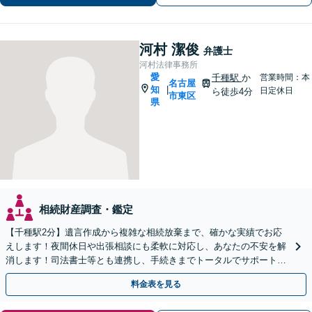
河村 潔俊
弁護士
河村法律事務所
愛
千種駅
か
営業時間：本
名古屋
知
|
日定休日
ら徒歩4分
市東区
県
相続財産調査・鑑定
【千種駅2分】遺言作成から複雑な相続放棄まで、確かな実績でお応
えします！夜間休日や出張相談にも柔軟に対応し、あなたの不安を解
消します！司法書士等とも連携し、手続きまでトータルでサポート！
一人の弁護士が最後まで誠実に対応！【オンライン対応可】
料金表を見る