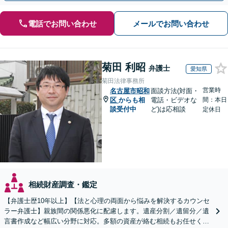
電話でお問い合わせ
メールでお問い合わせ
菊田 利昭
弁護士
愛知県
菊田法律事務所
営業時
名古屋市昭和
面談方法(対面・
区
からも相
電話・ビデオな
間：本日
談受付中
ど)は応相談
定休日
相続財産調査・鑑定
【弁護士歴10年以上】【法と心理の両面から悩みを解決するカウンセ
ラー弁護士】親族間の関係悪化に配慮します。遺産分割／遺留分／遺
言書作成など幅広い分野に対応。多額の資産が絡む相続もお任せくだ