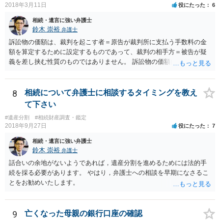
2018年3月11日
役にたった
6
相続・遺言に強い弁護士
鈴木 崇裕
弁護士
訴訟物の価額は、裁判を起こす者＝原告が裁判所に支払う手数料の金
額を算定するために設定するものであって、裁判の相手方＝被告が疑
義を差し挟む性質のものではありません。 訴訟物の価額自体が裁判の
目的（審理の対象）となることもありませんので、上申書や証拠を出
したとしても、変更されることはありません。
8
相続について弁護士に相談するタイミングを教え
て下さい
#遺産分割
#相続財産調査・鑑定
2018年9月27日
役にたった
7
相続・遺言に強い弁護士
鈴木 崇裕
弁護士
話合いの余地がないようであれば，遺産分割を進めるためには法的手
続を採る必要があります。 やはり，弁護士への相談を早期になさるこ
とをお勧めいたします。
9
亡くなった母親の銀行口座の確認