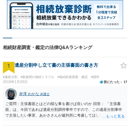
相続財産調査・鑑定の法律Q&Aランキング
1
遺産分割申し立て書の主張書面の書き方
#遺産分割
#家族間の相続トラブル
#相続財産調査・鑑定
#調停
2019年1月29日
役にたった
17
井澤 わかな
弁護士
ご質問：主張書面とはどの様な事を書けば良いのか 回答： 「主張書
面」は、今回であれば遺産分割調停事件ですので、この遺産分割事件
で主張したい事実、あかささんが裁判所に考慮してほしいと思う、亡
くなった方・あかささん・お姉さん間の事情などを記入することにな
ります。 もし、主張したい事実や考慮してほしい事情に関連して