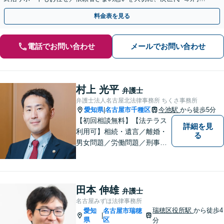
な財産承継をお手伝いします」【休日・夜間相談可】
料金表を見る
電話でお問い合わせ
メールでお問い合わせ
村上 光平
弁護士
弁護士法人名古屋北法律事務所 ちくさ事務所
愛知県
名古屋市千種区
今池駅
から徒歩5分
|
【初回相談無料】【法テラス
詳細を見
利用可】相続・遺言／離婚・
る
男女問題／労働問題／刑事事
件／借金問題に注力！依頼者
さまのお悩みに寄り添った、
質の高いリーガルサービスを
ご提供。小さなお困り事でも
田本 伸雄
弁護士
構いません【夜間・休日面
名古屋みずほ法律事務所
談】【完全個室】【今池駅3
瑞穂区役所駅
から徒歩4
愛知
名古屋市瑞穂
|
分】
県
区
分