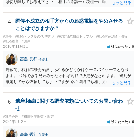
は切り離してお考え下さい。 相手の弁護士や税理士に頼んでも守秘義
務を理由に断られる可能性が高いです。 資料は調停を起こしてから任
意に開示を求め、応じなければ「調査嘱託」という手続きを使って銀
行等に照会をかけることになるでしょう。 不動産は、相続登記が済ん
4
調停不成立の相手方からの迷惑電話をやめさせる
でいなければ市役所ないし区役所に、お子様と義父様のつながりがわ
ことはできますか？
かる戸籍一式を揃えてもちこみ、「名寄せ」という手続きをすると、
#調停
#相続トラブルの代理交渉
#家族間の相続トラブル
#相続財産調査・鑑定
分かると思います。遺産分割協議書の偽造等により既に相続登記され
#相続放棄
#調停
てしまっている場合は、住所などに当たりをつけて登記名義を調べて
2018年11月2日
役にたった
9
探すことになるでしょう。 代理人弁護士を立てられるのはおすすめで
すが、現代では、各々が自由に価格設定をしていますので、特に相場
高島 秀行
弁護士
はお示しできません。ただし、かつて日本弁護士連合会が設けていた
報酬基準を踏まえて価格設定している弁護士は一定数いると思います
高裁で、和解の機会が設けられるかどうかはケースバイケースとなり
ので、それが一応の目安となるでしょう。
ます。 和解できる見込みがなければ高裁で決定がなされます。 審判が
確定してから依頼してもよいですが 今の段階でも相手方の連絡が迷惑
であれば 弁護士に依頼してもよいと思います。
5
遺産相続に関する調査依頼についてのお問い合わ
せ
#遺産分割
#相続財産調査・鑑定
2024年5月2日
役にたった
6
高島 秀行
弁護士