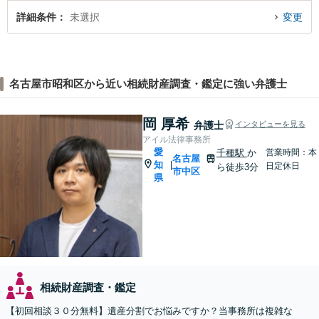
詳細条件
未選択
変更
名古屋市昭和区から近い相続財産調査・鑑定に強い弁護士
岡 厚希
弁護士
インタビューを見る
アイル法律事務所
愛
千種駅
か
営業時間：本
名古屋
知
|
日定休日
ら徒歩3分
市中区
県
相続財産調査・鑑定
【初回相談３０分無料】遺産分割でお悩みですか？当事務所は複雑な