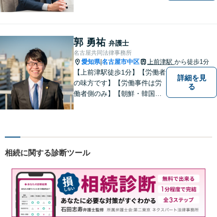
不倫の慰謝料請求や財産分与
など。「私、離婚するのか
も」と思った時点でお早めに
ご相談ください。明るい未来
郭 勇祐
弁護士
に向け一緒に歩んでいきまし
名古屋共同法律事務所
ょう【相続の相談にも対応】
愛知県
名古屋市中区
上前津駅
から徒歩1分
|
【上前津駅徒歩1分】【労働者
詳細を見
の味方です】【労働事件は労
る
働者側のみ】【朝鮮・韓国の
家族問題】労働問題、離婚、
相続、交通事故、借金問題、
刑事事件等に注力。 困ってい
る方の心の支えになれるよ
う、全力で業務に取り組みま
相続に関する診断ツール
す。【休日・夜間面談可能】