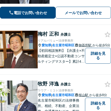
いただけます【企業法務】安心して事
業展開できるよう、法律家の視点でサ
電話でお問い合わせ
メールでお問い合わせ
ポートします！【御器所駅／桜山駅徒
歩14分】
梅村 正和
弁護士
リアルバリュー法律事務所
愛知県
名古屋市昭和区
御器所駅
から徒歩5分
|
【初回相談無料】【弁護士×不
詳細を見
動産鑑定士×公認不動産コンサ
る
ルティングマスター】累計40
00件を超える不動産の調査・
評価実績あり【御器所駅5分】
【不動産鑑定士としての実績
牧野 洋逸
多数】【政府系金融機関勤務
弁護士
経験あり】不動産トラブル／
ラウア・ミコト法律事務所
不動産を含む相続／債権回収
愛知県
名古屋市昭和区
桜山駅
から徒歩8分
|
など
名古屋市昭和区の法律事務
詳細を見
所。相続、不動産、企業法
る