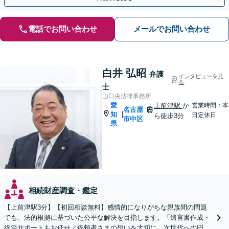
電話でお問い合わせ
メールでお問い合わせ
白井 弘昭
弁護
インタビューを見
る
士
山口央法律事務所
愛
上前津駅
か
営業時間：本
名古屋
知
|
日定休日
ら徒歩3分
市中区
県
相続財産調査・鑑定
【上前津駅3分】【初回相談無料】感情的になりがちな親族間の問題
でも、法的根拠に基づいた公平な解決を目指します。「遺言書作成・
終活サポートもお任せ／依頼者さまの想いを大切に、次世代への円滑