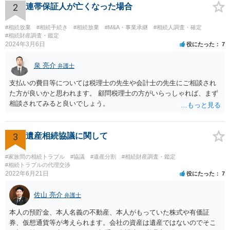
資料を持っているようであれば、主張書面とは別で提出できます。も
2
連帯保証人が亡くなった場合
し、お姉さんに見られたくないような資料がある場合、「非開示の希
望に関する申出書」と共に提出することも考えられます。 ご質問：書
#相続放棄
#相続手続き
#相続放棄
#M&A・事業承継
#相続人調査・確定
いた方が良い事と書かない方が良い事 回答： お姉さんが申立書の「申
#相続財産調査・鑑定
2024年3月6日
役にたった
7
立ての趣旨」のところに書いている遺産の分け方に対して意見があれ
ば、まずそれを書くとよいです。 次に「申立ての理由」のところに、
泉 亮介
なぜ調停を申し立てたのか(例えば、あかささんと話合いが出来ない／
弁護士
決裂した、など)や亡くなった方・あかささん・お姉さん間の事情やい
支払いの費目等については税理士の先生や会計士の先生にご相談され
きさつなどが書かれていると思うので、あかささんから見てそれは違
た方が良いかと思われます。 顧問税理士の方がいらっしゃれば、まず
うと感じるところは、どのように違うのか、など書くとよいです。 そ
相談されてみると良いでしょう。
の他、お姉さんの申立書には書かれていないけど、どのように遺産を
分けるかを決めるについてあかささんが重要だと考える事情があれば
(例えば、○○のときにお姉さんは亡くなった方からお金を援助してもら
3
遺産相続協議に関して
った等)、それも書くとよいです。 書かない方が良いと思うことは、遺
産分割に関係ない(と思われる)いきさつを沢山盛り込むことだと考えま
#家族間の相続トラブル
#協議
#遺産分割
#相続財産調査・鑑定
す(あくまで遺産分割に関係することに留める方が、裁判所や調停委員
#相続トラブルの代理交渉
の方に事情を理解してもらいやすいと思います)。
2022年6月21日
役にたった
7
佐山 亮介
弁護士
本人の預貯金、本人名義の不動産、本人がもっていた株式や有価証
券、仮想通貨等が考えられます。会社の資産は遺産ではないのでそこ