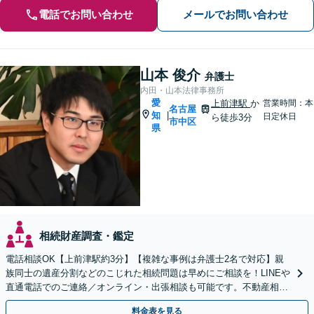
電話でお問い合わせ
メールでお問い合わせ
山本 俊介
弁護士
内田・山本法律事務所
愛
上前津駅
か
営業時間：本
名古屋
知
|
日定休日
ら徒歩3分
市中区
県
相続財産調査・鑑定
電話相談OK【上前津駅約3分】【複雑な事例は弁護士2名で対応】親
族同士の遺産分割などのこじれた相続問題は早めにご相談を！LINEや
直通電話でのご連絡／オンライン・出張相談も可能です。不動産相続
／相続放棄／寄与分／遺言書作成【初回相談無料】
料金表を見る