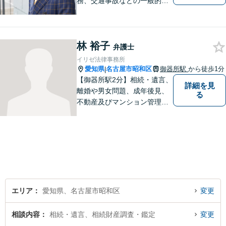
務、交通事故などの一般的な
法律相談はもちろん、スポー
ツ法務にも積極的に取り組ん
でいます【初回30分相談無
林 裕子
料】【桜山駅より徒歩８分】
弁護士
【駐車場あり】【オンライン
イリゼ法律事務所
相談可】
愛知県
名古屋市昭和区
御器所駅
から徒歩1分
|
【御器所駅2分】相続・遺言、
詳細を見
離婚や男女問題、成年後見、
る
不動産及びマンション管理な
どの分野を得意としておりま
す。 ご相談者様の事情だけで
なく、お気持ちにも寄り添
い、丁寧な説明と迅速な対応
を心がけております。【完全
個室】【法テラス利用可】
エリア
愛知県、名古屋市昭和区
変更
相談内容
相続・遺言、相続財産調査・鑑定
変更