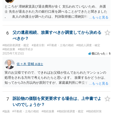
ところが 滞納家賃及び退去費用が全く 支払われていないため、 弁護
士 先生が退去された方の銀行口座を調べることができたと聞きました
。 友人の弁護士が調べたのは、判決取得後に滞納賃料回収のため
に、預金の有無及び残高の開示を求めたもので 判決を取るために、
預金の入出金履歴を調べたわけではありません。 残念ながら、事案
や目的も異なりますし、開示の内容も異なります。
6
父の遺産相続、放棄すべきか調査してから決める
べきか？
#相続財産調査・鑑定
#遺産分割
#不動産・土地の相続
#相続人調査・確定
#相続放棄
#相続手続き
2025年7月15日
役にたった
5
佐々木 晋輔
弁護士
実のお父様ですので、できればお父様が住んでおられたマンションの
処理をされる方向で考えられたらと思います。 放棄するかどうかは、
知ってから3カ月以内が原則ですが、家庭裁判所に申立すれば3カ月の
期間を伸長することができます。 その間に、財産の状況を調査して、
放棄するかどうか決めることができます。 銀行やサラ金が数年も放置
することはありませんので、数年後に借金が発見される可能性はほぼ
7
訴訟物の価額を変更要求する場合は、上申書でよ
ありません。 なお、私が扱った相続放棄を検討していた案件で、期間
いのでしょうか？
伸長して調査したところ、サラ金に対する過払金など相当な財産が見
#協議
#不動産・土地の相続
#相続放棄
#相続財産調査・鑑定
#相続税対策
つかったため相続したという事例がありました。