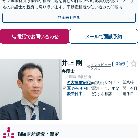
か？当事務所は複雑な相続問題を含む50件以上の対応実績があり、2
名の弁護士が親身に寄り添います。不動産相続や使い込みの問題も分
かりやすく解説。WEB相談可能。LINE予約受付中
料金表を見る
電話でお問い合わせ
メールで面談予約
井上 剛
愛知県
インタビュー
を見る
弁護士
井上剛法律事務所
営業時
名古屋市昭和
面談方法(対面・
区
からも相
電話・ビデオな
間：本日
談受付中
ど)は応相談
定休日
相続財産調査・鑑定