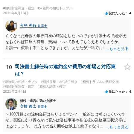
#相続財産調査・鑑定
#家族間の相続トラブル
2025年6月18日
役にたった
4
高島 秀行
弁護士
亡くなった母親の銀行口座の確認をしたいのですが弁護士名で紹介状
をおくれば口座の有無、残高について教えてもらえるでしょうか。
弁護士に依頼することもできますが、あなたが戸籍でお母さんの相続
人であり、相続人本人であることなどを証明すれば、口座の有無や残
高は教えてくれると思います。 自分ではよくわからないということ
であれば、弁護士に相談し依頼されたら良いと思います。
10
司法書士解任時の違約金や費用の相場と対応策
は？
#家族間の相続トラブル
#相続放棄
#相続手続き
#相続トラブルの代理交渉
#相続財産調査・鑑定
#相続人調査・確定
2025年2月4日
役にたった
4
相続・遺言に強い弁護士
髙橋 俊太
弁護士
＞100万超えの違約金額はありえますか？ 一般的には考えにくいです
が、実際にあり得るかは否かは委任事項や委任後の業務処理状況等に
よるでしょう。 此方での当方回答は以上で終了となりますが、参考に
なりましたら幸いです。