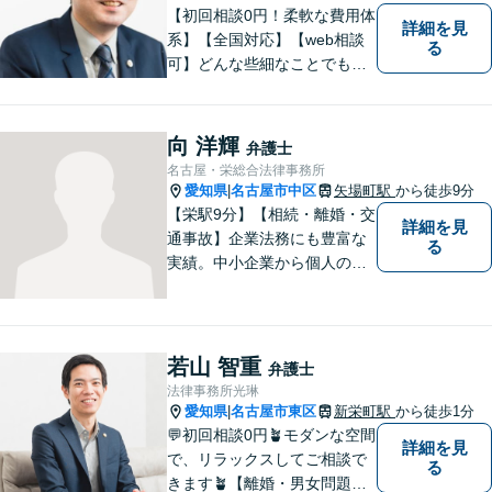
【初回相談0円！柔軟な費用体
詳細を見
系】【全国対応】【web相談
る
可】どんな些細なことでもお
気軽にご相談ください。イン
ターネット／削除請求や開示
請求、利用規約などのトラブ
向 洋輝
弁護士
ルはお任せ！相続／感情面の
名古屋・栄総合法律事務所
納得感を重視します。
愛知県
名古屋市中区
矢場町駅
から徒歩9分
|
【栄駅9分】【相続・離婚・交
詳細を見
通事故】企業法務にも豊富な
る
実績。中小企業から個人の方
まで幅広い法律問題に対応
し、一人ひとりのご事情に寄
り添った解決を目指します。
お困りのことがございました
若山 智重
弁護士
ら、まずはお気軽にご相談く
法律事務所光琳
ださい。
愛知県
名古屋市東区
新栄町駅
から徒歩1分
|
💬初回相談0円🪴モダンな空間
詳細を見
で、リラックスしてご相談で
る
きます🪴【離婚・男女問題】