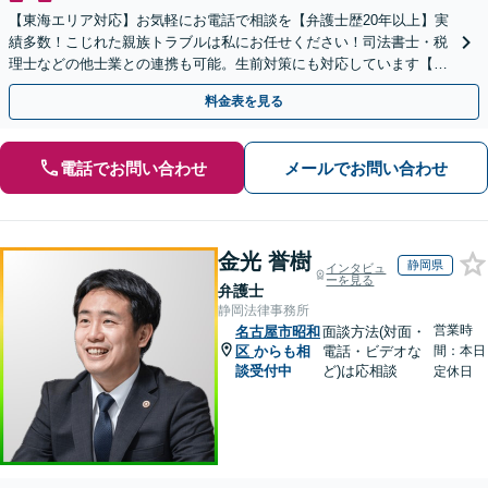
【東海エリア対応】お気軽にお電話で相談を【弁護士歴20年以上】実
績多数！こじれた親族トラブルは私にお任せください！司法書士・税
理士などの他士業との連携も可能。生前対策にも対応しています【夜
間・休日面談可】【完全個室・秘密厳守】
料金表を見る
電話でお問い合わせ
メールでお問い合わせ
金光 誉樹
静岡県
インタビュ
ーを見る
弁護士
静岡法律事務所
営業時
名古屋市昭和
面談方法(対面・
区
からも相
電話・ビデオな
間：本日
談受付中
ど)は応相談
定休日